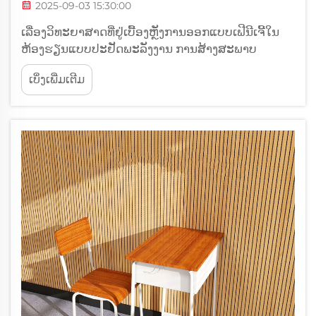
2025-09-03 15:30:00
ເລື່ອງວິທະຍາສາດທີ່ຢູ່ເບື້ອງຫຼັງການອອກແບບເຟີນີເຈີ້ໃນ
ຫ້ອງຮຽນແບບປະຢັດພະລັງງານ ການສ້າງສະພາບ
ແວດລ້ອມການຮຽນຮູ້ທີ່ດີທີ່ສຸດເລີ່ມຕົ້ນດ້ວຍການອອກແບບ
ເບິ່ງເພີ່ມເຕີມ
ເຟີນີເຈີ້ຂອງໂຮງຮຽນຢ່າງລະມັດລະວັງ. ເຟີນີເຈີ້ທີ່ນັກຮຽນ
ໃຊ້ທຸກມື້ມີບົດບາດສຳຄັນຕໍ່ຄວາມສະດວກສະບາຍ, ທ່າທາງ
ແລະ ສະຕິຂອງເຂົາເຈົ້າໃນການຮຽນ...