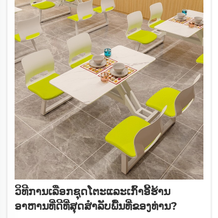
ວິທີການເລືອກຊຸດໂຕະແລະເກົ້າອີ້ຮ້ານ
ອາຫານທີ່ດີທີ່ສຸດສຳລັບພື້ນທີ່ຂອງທ່ານ?