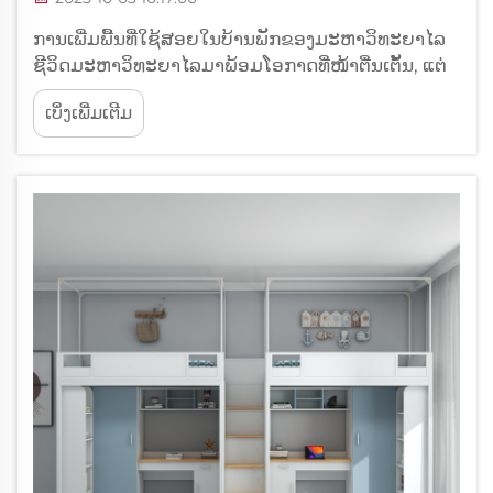
ການເພີ່ມພື້ນທີ່ໃຊ້ສອຍໃນບ້ານພັກຂອງມະຫາວິທະຍາໄລ
ຊີວິດມະຫາວິທະຍາໄລມາພ້ອມໂອກາດທີ່ໜ້າຕື່ນເຕັ້ນ, ແຕ່
ການຢູ່ຫ້ອງພັກມັກຈະໝາຍເຖິງການນຳໃຊ້ພື້ນທີ່ຈຳກັດໃຫ້
ເບິ່ງເພີ່ມເຕີມ
ເກີດປະໂຫຍດສູງສຸດ. ເຄື່ອງນີ້ກາຍເປັນບໍ່ພຽງແຕ່ສະຖານທີ່
ສຳລັບການນອນເທົ່ານັ້ນ, ແຕ່ຍັງເປັນສ່ວນສຳຄັນສຳລັບ
ສະພາແຫ່ງຄວາມເປັນສ່ວນຕົວຂອງນັກສຶກສາ...