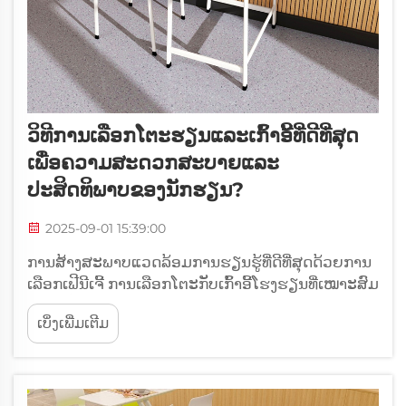
ວິທີການເລືອກໂຕະຮຽນແລະເກົ້າອີ້ທີ່ດີທີ່ສຸດ
ເພື່ອຄວາມສະດວກສະບາຍແລະ
ປະສິດທິພາບຂອງນັກຮຽນ?
2025-09-01 15:39:00
ການສ້າງສະພາບແວດລ້ອມການຮຽນຮູ້ທີ່ດີທີ່ສຸດດ້ວຍການ
ເລືອກເຟີນີເຈີ້ ການເລືອກໂຕະກັບເກົ້າອີ້ໂຮງຮຽນທີ່ເໝາະສົມ
ແມ່ນເປັນພື້ນຖານຂອງສະພາບແວດລ້ອມການຮຽນຂອງ
ເບິ່ງເພີ່ມເຕີມ
ນັກຮຽນ. ເມື່ອນັກຮຽນໃຊ້ເວລາຫຼາຍຊົ່ວໂມງນັ່ງຢູ່ໂຕະ
ແຕ່ລະມື້, ຄວາມສຳຄັນຂອງການເລືອກ...