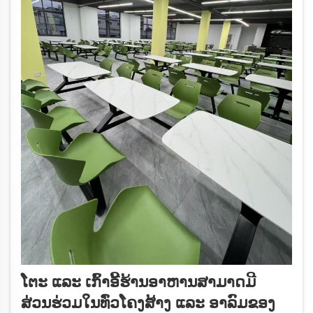
ໂຕະ ແລະ ເກົ້າອີ້ຮ້ານອາຫານສາມາດມີ
ສ່ວນຮ່ວມໃນທົ່ວໂຄງສ້າງ ແລະ ອາລົມຂອງ