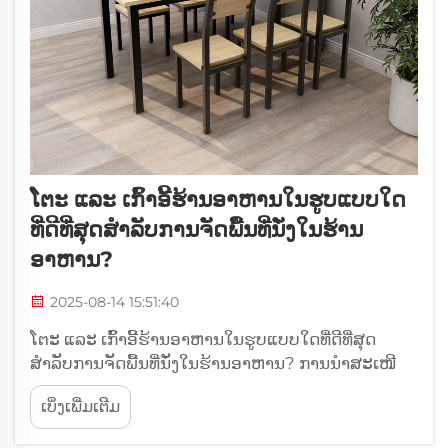
ໂຕະ ແລະ ເກົ້າອີ້ຮ້ານອາຫານໃນຮູບແບບໃດ
ທີ່ດີທີ່ສຸດສຳລັບການຈັດພື້ນທີ່ນັ່ງໃນຮ້ານ
ອາຫານ?
2025-08-14 15:51:40
ໂຕະ ແລະ ເກົ້າອີ້ຮ້ານອາຫານໃນຮູບແບບໃດທີ່ດີທີ່ສຸດ
ສຳລັບການຈັດພື້ນທີ່ນັ່ງໃນຮ້ານອາຫານ? ການນຳສະເໜີ
ກ່ຽວກັບການຈັດໂຕະ ແລະ ເກົ້າອີ້ໃນຮ້ານອາຫານ ການຈັດ
ເບິ່ງເພີ່ມເຕີມ
ພື້ນທີ່ຂອງຮ້ານອາຫານແມ່ນໜຶ່ງໃນອົງປະກອບສຳຄັນທີ່ສຸດ
ຂອງຄວາມສຳເລັດຂອງມັນ. ນອກຈາກຄຸນນະພາບຂອງ