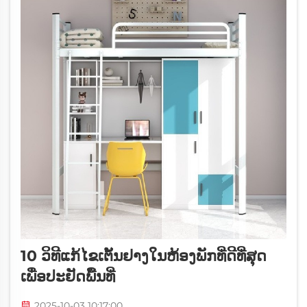
10 ວິທີແກ້ໄຂເຕັ້ນຢາງໃນຫ້ອງພັກທີ່ດີທີ່ສຸດ
ເພື່ອປະຢັດພື້ນທີ່
2025-10-03 10:17:00