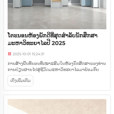
ໂຕະນອນຫ້ອງພັກດີທີ່ສຸດສຳລັບນັກສຶກສາ
ມະຫາວິທະຍາໄລປີ 2025
2025-10-01 15:24:31
ການສ້າງພື້ນທີ່ນອນທີ່ເໝາະສົມໃນຫ້ອງນັກສຶກສາຂອງທ່ານ
ການປ່ຽນຜ່ານໄປສູ່ຊີວິດມະຫາວິທະຍາໄລມາພ້ອມກັບ
ການປ່ຽນແປງຫຼາຍຢ່າງ, ແລະໜຶ່ງໃນດ້ານທີ່ສຳຄັນທີ່ສຸດກໍຄື
ເບິ່ງເພີ່ມເຕີມ
ການຮັບປະກັນການພັກຜ່ອນທີ່ມີຄຸນນະພາບໃນພື້ນທີ່ຢູ່
ອາໄສໃໝ່ຂອງທ່ານ. ເຕັ້ງນອນຫ້ອງພັກທີ່ຖືກເລືອກຢ່າງດີ
ສາມາດເຮັດໃຫ້ມີຄວາມແຕກຕ່າງໄດ້...