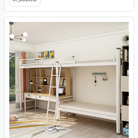
ພື້ນຖານຂອງຊີວິດປະຈຳວັນຂອງນັກສຶກສາຕະຫຼອດ
ເສັ້ນທາງການສຶກສາຂອງເຂົາເຈົ້າ. ເມື່ອມະຫາວິທະຍາໄລ
ທົ່ວໂລກກຳລັງປັບປຸງ...