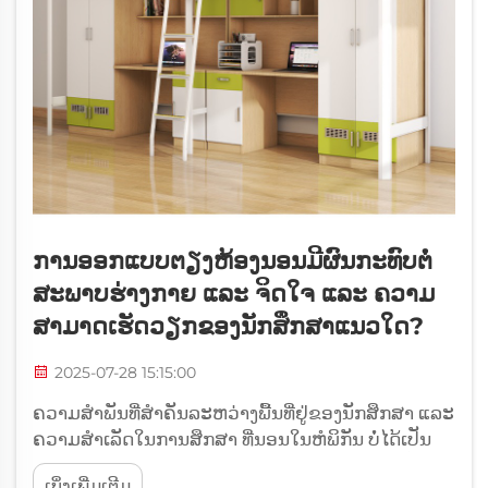
ການອອກແບບຕຽງຫ້ອງນອນມີຜົນກະທົບຕໍ່
ສະພາບຮ່າງກາຍ ແລະ ຈິດໃຈ ແລະ ຄວາມ
ສາມາດເຮັດວຽກຂອງນັກສຶກສາແນວໃດ?
2025-07-28 15:15:00
ຄວາມສຳພັນທີ່ສຳຄັນລະຫວ່າງພື້ນທີ່ຢູ່ຂອງນັກສຶກສາ ແລະ
ຄວາມສຳເລັດໃນການສຶກສາ ທີ່ນອນໃນຫໍພິກັນ ບໍ່ໄດ້ເປັນ
ພຽງແຕ່ສະຖານທີ່ສຳລັບນອນເທົ່ານັ້ນ - ແຕ່ຍັງກາຍເປັນ
ເບິ່ງເພີ່ມເຕີມ