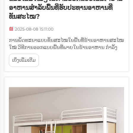
ອາຫານສຳລັບພື້ນທີ່ຮັບປະທານອາຫານທີ່
ທັນສະໄໝ?
2025-08-08 15:11:00
ການພັດທະນາແບບທັນສະໄໝໃນພື້ນທີ່ຮ້ານອາຫານສະໄໝ
ໃໝ່ ວິທີການອອກແບບພື້ນທີ່ພາຍໃນຮ້ານອາຫານ ກຳລັງ
ປ່ຽນແປງຢ່າງຫຼວງຫຼາຍ, ການເລືອກຕັ່ງແລະເກົ້າອີ້ໃນຮ້ານ
ເບິ່ງເພີ່ມເຕີມ
ອາຫານ ແມ່ນມີບົດບາດສຳຄັນໃນການກຳນົດປະສົບການ
ກິນເຂົ້າ. ທີ່ຈະ...