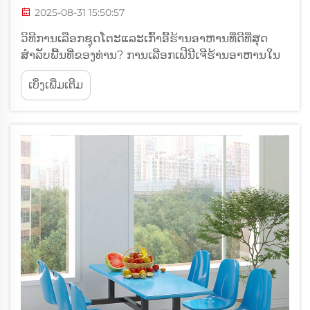
2025-08-31 15:50:57
ວິທີການເລືອກຊຸດໂຕະແລະເກົ້າອີ້ຮ້ານອາຫານທີ່ດີທີ່ສຸດ
ສຳລັບພື້ນທີ່ຂອງທ່ານ? ການເລືອກເຟີນີເຈີຮ້ານອາຫານໃນ
ແບບອອກແບບ ການສ້າງຮ້ານອາຫານເປັນຂະບວນການທີ່ມີ
ເບິ່ງເພີ່ມເຕີມ
ຫຼາຍຊັ້ນທີ່ກ່ຽວຂ້ອງກັບແນວຄິດອາຫານ, ການຕົບແຕ່ງ
ພາຍໃນ, ອາກາດ, ແລະ ປະສົບການຂອງລູກຄ້າ...