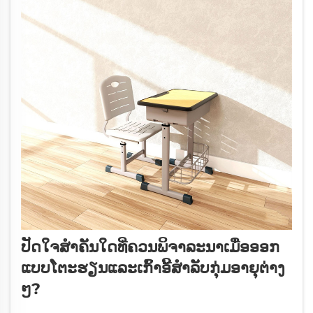
ປັດໃຈສໍາຄັນໃດທີ່ຄວນພິຈາລະນາເມື່ອອອກ
ແບບໂຕະຮຽນແລະເກົ້າອີ້ສໍາລັບກຸ່ມອາຍຸຕ່າງ
ໆ?