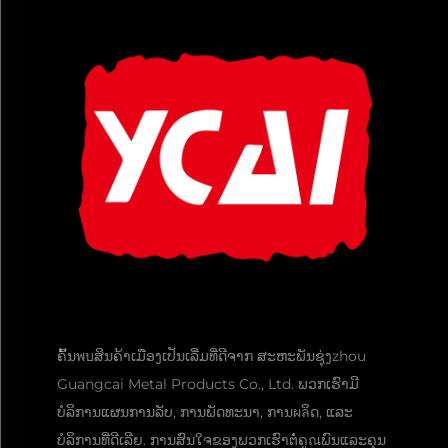
ຄົ້ນพบສິນຄ້າເມືອງເປັນເລີ່ມທີ່ດີຈາກ ສະຫະພັນຊຸ່ງzhou
Guangcai Metal Products Co., Ltd. ພວກເຮົາມີ
ບໍລິການແຜນການລັບ, ການພັດທະນາ, ການผลິດ, ແລະ
ບໍລິການທີ່ດີເລີຍ. ການສົນໃຈຂອງພວກເຮົາຕໍ່ຄູณພົນແລະຄຸນ