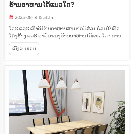
ຮ້ານອາຫານໄດ້ແນວໃດ?
2025-08-19 15:51:34
ໂຕະ ແລະ ເກົ້າອີ້ຮ້ານອາຫານສາມາດມີສ່ວນຮ່ວມໃນທົ່ວ
ໂຄງສ້າງ ແລະ ອາລົມຂອງຮ້ານອາຫານໄດ້ແນວໃດ? ການ
ນຳສະເໜີບົດບາດຂອງເຟີນີເຈີໃນພື້ນທີ່ຮັບປະທານອາຫານ
ເບິ່ງເພີ່ມເຕີມ
ເມື່ອຄົນຄິດເຖິງຮ້ານອາຫານ ຮູບພາບທຳອິດທີ່ມັກຈະ
ເກີດຂຶ້ນໃນໃຈມັກຈະເປັນເມນູ, ລົດຊາດອາຫານ, ຫຼື...