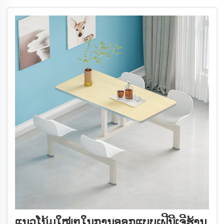
ອາຫານ...
ແນວໂນ້ມໃໝ່ໆໃນການອອກແບບເຟີນີເຈີຮ້ານ