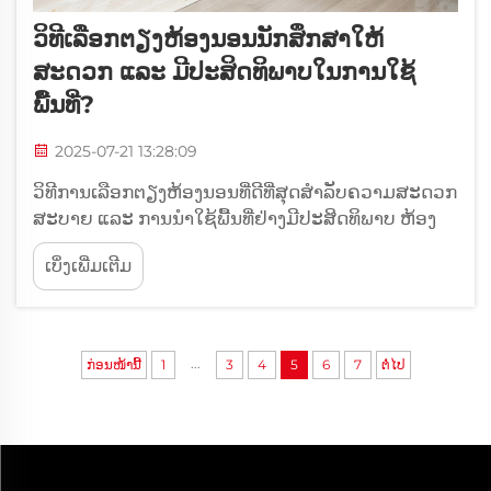
ວິທີເລືອກຕຽງຫ້ອງນອນນັກສຶກສາໃຫ້
ສະດວກ ແລະ ມີປະສິດທິພາບໃນການໃຊ້
ພື້ນທີ່?
2025-07-21 13:28:09
ວິທີການເລືອກຕຽງຫ້ອງນອນທີ່ດີທີ່ສຸດສຳລັບຄວາມສະດວກ
ສະບາຍ ແລະ ການນຳໃຊ້ພື້ນທີ່ຢ່າງມີປະສິດທິພາບ ຫ້ອງ
ນອນມັກຈະມີຂະໜາດນ້ອຍ, ແຕ່ຕຽງຫ້ອງນອນທີ່ດີສາມາດ
ເບິ່ງເພີ່ມເຕີມ
ເຮັດໃຫ້ແຕກຕ່າງໄດ້—ປ່ຽນພື້ນທີ່ແອອັດໃຫ້ກາຍເປັນ
ສະຖານທີ່ສະຫງົບສຳລັບການນອນ, ການຮ່າງກາຍ ແລະ
ການພັກຜ່ອນ. ຕຽງທີ່ດີທີ່ສຸດ...
...
ກ່ອນໜ້ານີ້
1
3
4
5
6
7
ຕໍ່ໄປ