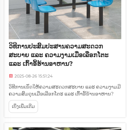
ວິທີການປະສົມປະສານຄວາມສະດວກ
ສະບາຍ ແລະ ຄວາມງາມເມື່ອເລືອກໂຕະ
ແລະ ເກົ້າອີ້ຮ້ານອາຫານ?
2025-08-26 15:51:24
ວິທີການເຮັດໃຫ້ຄວາມສະດວກສະບາຍ ແລະ ຄວາມງາມມີ
ຄວາມສົມດຸນເມື່ອເລືອກໂຕະ ແລະ ເກົ້າອີ້ຮ້ານອາຫານ?
ການນຳສະເໜີຄວາມສະດວກສະບາຍ ແລະ ຄວາມງາມ
ເບິ່ງເພີ່ມເຕີມ
ຂອງເຟີນີເຈີຮ້ານອາຫານ ປັດຈຸບັນນີ້ຮ້ານອາຫານບໍ່ໄດ້ເປັນ
ພຽງແຕ່ສະຖານທີ່ຄົນໄປກິນອາຫານເທົ່ານັ້ນ; ມັນຍັງເປັນ
ສະພາບແວດລ້ອມທີ່ການກິນອາຫານເປັນສ່ວນໜຶ່ງຂອງ
ການ...