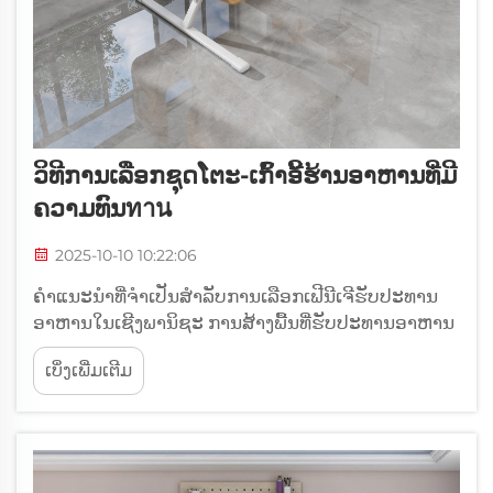
ວິທີການເລືອກຊຸດໂຕະ-ເກົ້າອີ້ຮ້ານອາຫານທີ່ມີ
ຄວາມທົນทาน
2025-10-10 10:22:06
ຄຳແນະນຳທີ່ຈຳເປັນສຳລັບການເລືອກເຟີນີເຈີຮັບປະທານ
ອາຫານໃນເຊີງພານິຊະ ການສ້າງພື້ນທີ່ຮັບປະທານອາຫານ
ທີ່ມີປະສິດທິພາບ ແລະ ເປັນມິດ ເລີ່ມຕົ້ນດ້ວຍການເລືອກຊຸດ
ເບິ່ງເພີ່ມເຕີມ
ໂຕະ-ເກົ້າອີ້ຮ້ານອາຫານທີ່ເໝາະສົມ. ບໍ່ວ່າທ່ານຈະກຳລັງ
ຕິດຕັ້ງຮ້ານອາຫານໂຮງຮຽນ, ຫ້ອງຮັບປະທານອາຫານ
ຂອງບໍລິສັດ...