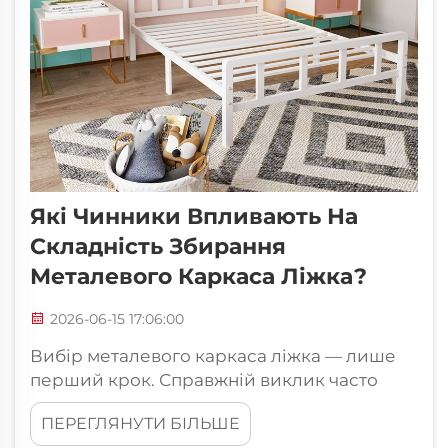
Які Чинники Впливають На
Складність Збирання
Металевого Каркаса Ліжка?
2026-06-15 17:06:00
Вибір металевого каркаса ліжка — лише
перший крок. Справжній виклик часто
виникає під час збирання, коли складність
ПЕРЕГЛЯНУТИ БІЛЬШЕ
конструкції металевого каркаса ліжка або