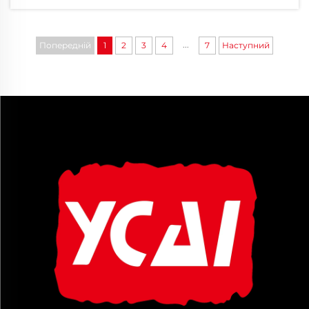
спрощує процес збирання, або
перетворює його на неприємне й
трудомістке завдання...
...
Попередній
1
2
3
4
7
Наступний