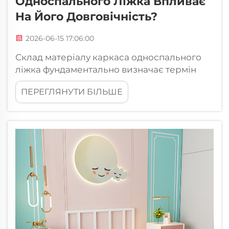
Односпального Ліжка Впливає
На Його Довговічність?
2026-06-15 17:06:00
Склад матеріалу каркаса односпального
ліжка фундаментально визначає термін
його експлуатаційного життя, стійкість до
ПЕРЕГЛЯНУТИ БІЛЬШЕ
зносу та загальну цінність. Під час вибору
односпального ліжка для побутового або
комерційного використання важливо
розуміти, як дерево, метал...