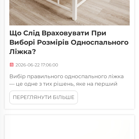
Що Слід Враховувати При
Виборі Розмірів Односпального
Ліжка?
2026-06-22 17:06:00
Вибір правильного односпального ліжка
— це одне з тих рішень, яке на перший
погляд здається простим, але має більше
ПЕРЕГЛЯНУТИ БІЛЬШЕ
практичного значення, ніж очікують
більшість покупців. Односпальне ліжко
має вписуватися в кімнату, відповідати
потребам споживача та узгоджуватися з
загальним розташуванням меблів — все
це...