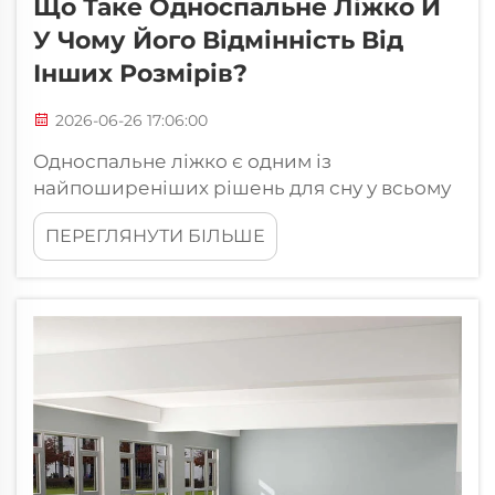
Що Таке Односпальне Ліжко Й
У Чому Його Відмінність Від
Інших Розмірів?
2026-06-26 17:06:00
Односпальне ліжко є одним із
найпоширеніших рішень для сну у всьому
світі, однак його точні технічні
ПЕРЕГЛЯНУТИ БІЛЬШЕ
характеристики та відмінності від інших
розмірів матраців часто викликають
плутанину. Розуміння того, що саме
визначає односпальне ліжко, є важливим
при обладнанні...