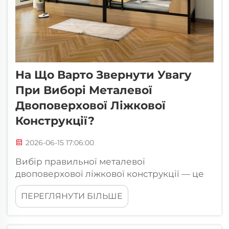
На Що Варто Звернути Увагу
При Виборі Металевої
Двоповерхової Ліжкової
Конструкції?
2026-06-15 17:06:00
Вибір правильної металевої
двоповерхової ліжкової конструкції — це
рішення, яке має більше значення, ніж
ПЕРЕГЛЯНУТИ БІЛЬШЕ
може здаватися на перший погляд.
Металева двоповерхова ліжкова
конструкція — це довгострокове