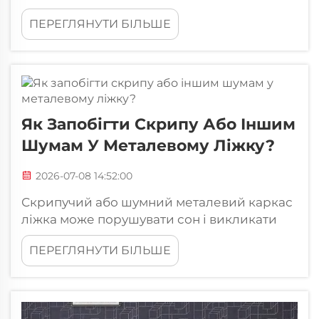
або алюмінію, що є виразною
ПЕРЕГЛЯНУТИ БІЛЬШЕ
альтернативою традиційним дерев’яним
каркасам. Металеві ліжка набули значної
популярності в житлових, комерційних та
інституційних закладах...
Як Запобігти Скрипу Або Іншим
Шумам У Металевому Ліжку?
2026-07-08 14:52:00
Скрипучий або шумний металевий каркас
ліжка може порушувати сон і викликати
роздратування в будь-якій спальні.
ПЕРЕГЛЯНУТИ БІЛЬШЕ
Металеві каркаси ліжок популярні завдяки
своїй міцності, доступності та сучасному
зовнішньому вигляду, але з часом на них
часто виникають небажані звуки.