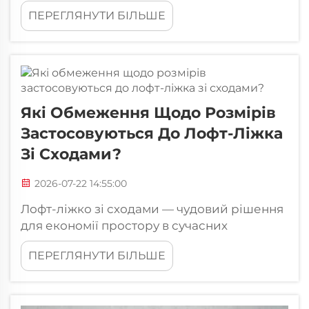
рішень, які ви приймаєте під час
ПЕРЕГЛЯНУТИ БІЛЬШЕ
виготовлення або придбання каркаса
лофт-ліжка. Обрані вами матеріали
безпосередньо впливають на міцність,
безпеку, естетичну привабливість та
довготривальну вартість...
Які Обмеження Щодо Розмірів
Застосовуються До Лофт-Ліжка
Зі Сходами?
2026-07-22 14:55:00
Лофт-ліжко зі сходами — чудовий рішення
для економії простору в сучасних
спальнях, але перед прийняттям рішення
ПЕРЕГЛЯНУТИ БІЛЬШЕ
про покупку необхідно зрозуміти конкретні
обмеження щодо розмірів, які стосуються
лофт-ліжок із сходами. Габарити лофт-
ліжка...