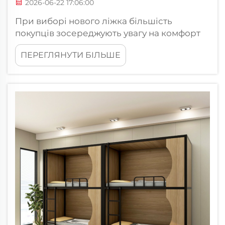
2026-06-22 17:06:00
При виборі нового ліжка більшість
покупців зосереджують увагу на комфорт
матраца та естетику спальні, однак саме
ПЕРЕГЛЯНУТИ БІЛЬШЕ
структурна міцність металевого каркаса
ліжка визначає, як довго цей предмет
прослужить. Товщина металу,
використаного в каркасі ліжка, є
ключовим фактором його довговічності...