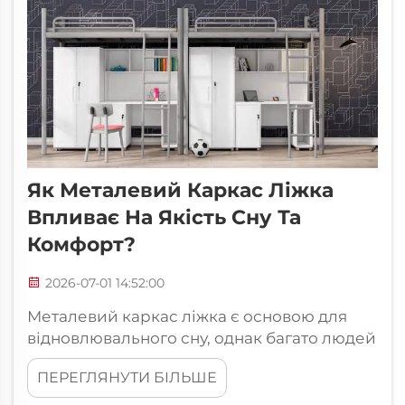
Незалежно від того, чи це скрип...
Як Металевий Каркас Ліжка
Впливає На Якість Сну Та
Комфорт?
2026-07-01 14:52:00
Металевий каркас ліжка є основою для
відновлювального сну, однак багато людей
недооцінюють, наскільки значно саме цей
ПЕРЕГЛЯНУТИ БІЛЬШЕ
один предмет меблів впливає на якість сну
та загальний комфорт. Вибір між