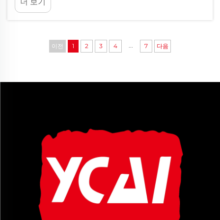
더 보기
간편하게 만들어 주기도 하지만, 반대로 좌절감을 주
고 시간이 많이 소요되는 작업으로 만들기도 합니
다...
...
이전
1
2
3
4
7
다음