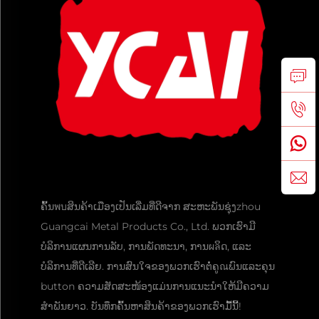
ຄົ້ນพบສິນຄ້າເມືອງເປັນເລີ່ມທີ່ດີຈາກ ສະຫະພັນຊຸ່ງzhou
Guangcai Metal Products Co., Ltd. ພວກເຮົາມີ
ບໍລິການແຜນການລັບ, ການພັດທະນາ, ການผลິດ, ແລະ
ບໍລິການທີ່ດີເລີຍ. ການສົນໃຈຂອງພວກເຮົາຕໍ່ຄູณພົນແລະຄຸນ
button ຄວາມສັດສະໜ້ອງແມ່ນການແນະນຳໃຫ້ມີຄວາມ
ສຳພັນຍາວ. ບັນທຶກຄົ້ນຫາສິນຄ້າຂອງພວກເຮົາມື້ນີ້!