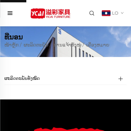
LO
ທີ່ນອນ
ໜ້າຫຼັກ
/
ຜະລິດຕະພັນ
/
ການແຈ້າທັງໝູ່
/
ເຄື່ອງຫມາຍ
ຜະລິດຕະພັນທັງໝົດ