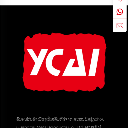
ຄົ້ນพบສິນຄ້າເມືອງເປັນເລີ່ມທີ່ດີຈາກ ສະຫະພັນຊຸ່ງzhou
Guangcai Metal Products Co., Ltd. ພວກເຮົາມີ