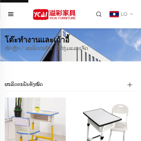
LO
โต๊ะทำงานและเก้าอี้
ໜ້າຫຼັກ
/
ຜະລິດຕະພັນ
/
ໂຕ໌ກຸ່ມແລະເຈັດ
ຜະລິດຕະພັນທັງໝົດ