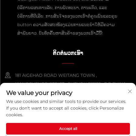
ບໍລິການແຜນການລັບ, ການພັດທະນາ, ການผลິດ, ແລະ
ບໍລິການທີ່ດີເລີຍ. ການສົນໃຈຂອງພວກເຮົາຕໍ່ຄູณພົນແລະຄຸນ
button ຄວາມສັດສະໜ້ອງແມ່ນການແນະນຳໃຫ້ມີຄວາມ
ສຳພັນຍາວ. ບັນທຶກຄົ້ນຫາສິນຄ້າຂອງພວກເຮົາມື້ນີ້!
ຕິດຕໍ່ພວກເຮົາ
181 AIGEHAO ROAD WEITANG TOWN ,
XIANGCHENGDISTRICT , SUZHOU 215132 , P.R.CHINA
We value your privacy
+86-152 5000 0863
We use cookies and similar tools to provide our services.
If you don't want to accept all cookies, click Personalize
[email protected]
cookies.
Accept all
ລິขະສິດ © 2026 ບໍລິສັດຈີນຊູໂຈວກວາງໄຄເມທາລິກຜະລິດຕະພັນ ຈຳກັດ. ສິດທັງ