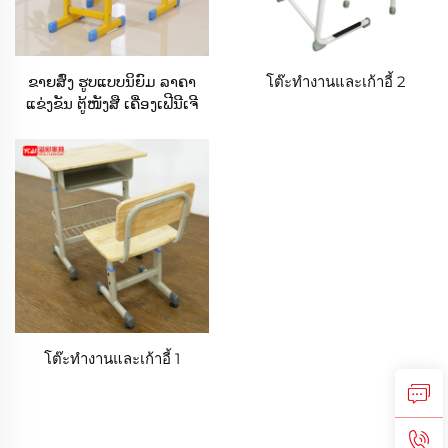
ຂາຍສົ່ງ ຮູບແບບນິຍົມ ລາຄາ
โต๊ะทำงานและเก้าอี้ 2
ແຂ່ງຂັນ ຕູ້ໜັງສື ເຄື່ອງເຟີນີເຈີ
ໂຮງຮຽນ ນັກຮຽນ ປະຖົມ
ມັດທະຍົມ ຕູ້ປັບໄດ້ ເຊັດເກົ້າອີ້
โต๊ะทำงานและเก้าอี้ 1