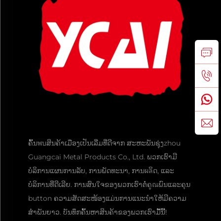
ຄົ້ນพบສິນຄ້າເມືອງເປັນເລີ່ມທີ່ດີຈາກ ສະຫະພັນຊຸ່ງzhou
Guangcai Metal Products Co., Ltd. ພວກເຮົາມີ
ບໍລິການແຜນການລັບ, ການພັດທະນາ, ການผลິດ, ແລະ
ບໍລິການທີ່ດີເລີຍ. ການສົນໃຈຂອງພວກເຮົາຕໍ່ຄູณພົນແລະຄຸນ
button ຄວາມສັດສະໜ້ອງແມ່ນການແນະນຳໃຫ້ມີຄວາມ
ສຳພັນຍາວ. ບັນທຶກຄົ້ນຫາສິນຄ້າຂອງພວກເຮົາມື້ນີ້!