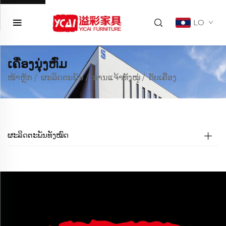
LO
ເຄື່ອງນຸ່ງຫົ່ມ
ໜ້າຫຼັກ
/
ຜະລິດຕະພັນ
/
ການແຈ້າທັງໝູ່
/
ຕັບເຄື່ອງ
ຜະລິດຕະພັນທັງໝົດ