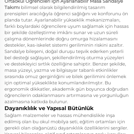
Ortaokul Öğrencileri için Ayarlanabilir Masa Sandalye
Takımı
bilimsel olarak bilgilendirilmiş tasarım
prensipleri aracılığıyla öğrenci sağlığını ve konforunu ön
planda tutar. Ayarlanabilir yükseklik mekanizmaları,
farklı boylardaki öğrencilere uyum sağlamak için hassas
bir şekilde özelleştirme imkânı sunar ve uzun süreli
çalışma dönemlerinde doğru omurga hizalamasını
destekler, kas-iskelet sistemi geriliminin riskini azaltır.
Sandalye bileşeni, doğal duruşu teşvik ederken yeterli
bel desteği sağlayan, şekillendirilmiş oturma yüzeyleri
ve destekleyici sırtlık özelliğine sahiptir. Benzer şekilde,
masa yüzeyi, yazma ve bilgisayar tabanlı etkinlikler
sırasında omuz gerginliğini ve bilek gerilimini önlemek
için optimal yükseklikte konumlandırılmıştır. Bu
ergonomik dikkatler, akademik gün boyunca doğrudan
öğrencilerin odaklanmasını artırmasına ve yorgunluğun
azalmasına katkıda bulunur.
Dayanıklılık ve Yapısal Bütünlük
Sağlam malzemeler ve hassas mühendislikle inşa
edilmiş olan bu okul mobilya seti, eğitim ortamları için
gerekli olan olağanüstü dayanıklılık özelliklerini sergiler.