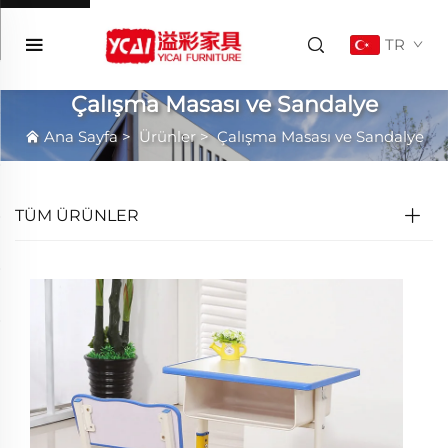
TR
Çalışma Masası ve Sandalye
Ana Sayfa
>
Ürünler
>
Çalışma Masası ve Sandalye
TÜM ÜRÜNLER