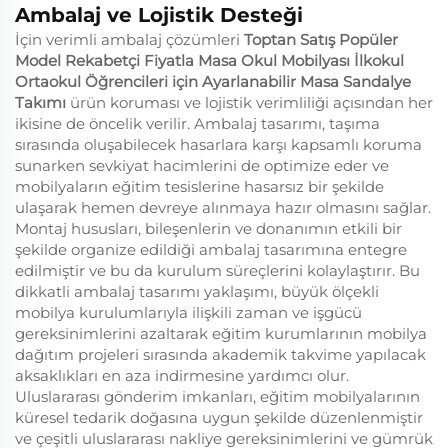
Ambalaj ve Lojistik Desteği
İçin verimli ambalaj çözümleri
Toptan Satış Popüler
Model Rekabetçi Fiyatla Masa Okul Mobilyası İlkokul
Ortaokul Öğrencileri için Ayarlanabilir Masa Sandalye
Takımı
ürün koruması ve lojistik verimliliği açısından her
ikisine de öncelik verilir. Ambalaj tasarımı, taşıma
sırasında oluşabilecek hasarlara karşı kapsamlı koruma
sunarken sevkiyat hacimlerini de optimize eder ve
mobilyaların eğitim tesislerine hasarsız bir şekilde
ulaşarak hemen devreye alınmaya hazır olmasını sağlar.
Montaj hususları, bileşenlerin ve donanımın etkili bir
şekilde organize edildiği ambalaj tasarımına entegre
edilmiştir ve bu da kurulum süreçlerini kolaylaştırır. Bu
dikkatli ambalaj tasarımı yaklaşımı, büyük ölçekli
mobilya kurulumlarıyla ilişkili zaman ve işgücü
gereksinimlerini azaltarak eğitim kurumlarının mobilya
dağıtım projeleri sırasında akademik takvime yapılacak
aksaklıkları en aza indirmesine yardımcı olur.
Uluslararası gönderim imkanları, eğitim mobilyalarının
küresel tedarik doğasına uygun şekilde düzenlenmiştir
ve çeşitli uluslararası nakliye gereksinimlerini ve gümrük