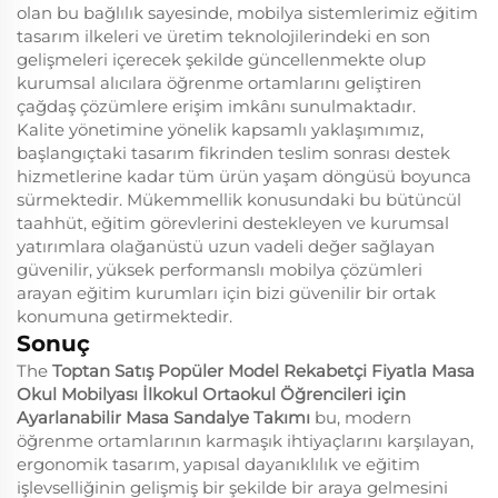
olan bu bağlılık sayesinde, mobilya sistemlerimiz eğitim
tasarım ilkeleri ve üretim teknolojilerindeki en son
gelişmeleri içerecek şekilde güncellenmekte olup
kurumsal alıcılara öğrenme ortamlarını geliştiren
çağdaş çözümlere erişim imkânı sunulmaktadır.
Kalite yönetimine yönelik kapsamlı yaklaşımımız,
başlangıçtaki tasarım fikrinden teslim sonrası destek
hizmetlerine kadar tüm ürün yaşam döngüsü boyunca
sürmektedir. Mükemmellik konusundaki bu bütüncül
taahhüt, eğitim görevlerini destekleyen ve kurumsal
yatırımlara olağanüstü uzun vadeli değer sağlayan
güvenilir, yüksek performanslı mobilya çözümleri
arayan eğitim kurumları için bizi güvenilir bir ortak
konumuna getirmektedir.
Sonuç
The
Toptan Satış Popüler Model Rekabetçi Fiyatla Masa
Okul Mobilyası İlkokul Ortaokul Öğrencileri için
Ayarlanabilir Masa Sandalye Takımı
bu, modern
öğrenme ortamlarının karmaşık ihtiyaçlarını karşılayan,
ergonomik tasarım, yapısal dayanıklılık ve eğitim
işlevselliğinin gelişmiş bir şekilde bir araya gelmesini