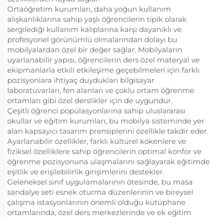
Ortaöğretim kurumları, daha yoğun kullanım
alışkanlıklarına sahip yaşlı öğrencilerin tipik olarak
sergilediği kullanım kalıplarına karşı dayanıklı ve
profesyonel görünümlü olmalarından dolayı bu
mobilyalardan özel bir değer sağlar. Mobilyaların
uyarlanabilir yapısı, öğrencilerin ders özel materyal ve
ekipmanlarla etkili etkileşime geçebilmeleri için farklı
pozisyonlara ihtiyaç duydukları bilgisayar
laboratuvarları, fen alanları ve çoklu ortam öğrenme
ortamları gibi özel derslikler için de uygundur.
Çeşitli öğrenci popülasyonlarına sahip uluslararası
okullar ve eğitim kurumları, bu mobilya sisteminde yer
alan kapsayıcı tasarım prensiplerini özellikle takdir eder.
Ayarlanabilir özellikler, farklı kültürel kökenlere ve
fiziksel özelliklere sahip öğrencilerin optimal konfor ve
öğrenme pozisyonuna ulaşmalarını sağlayarak eğitimde
eşitlik ve erişilebilirlik girişimlerini destekler.
Geleneksel sınıf uygulamalarının ötesinde, bu masa
sandalye seti esnek oturma düzenlerinin ve bireysel
çalışma istasyonlarının önemli olduğu kütüphane
ortamlarında, özel ders merkezlerinde ve ek eğitim