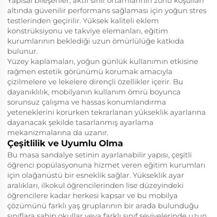
Yapısal bileşenler, aktif sınıf ortamlarının zorlu koşulları
altında güvenilir performans sağlaması için yoğun stres
testlerinden geçirilir. Yüksek kaliteli eklem
konstrüksiyonu ve takviye elemanları, eğitim
kurumlarının beklediği uzun ömürlülüğe katkıda
bulunur.
Yüzey kaplamaları, yoğun günlük kullanımın etkisine
rağmen estetik görünümü korumak amacıyla
çizilmelere ve lekelere dirençli özellikler içerir. Bu
dayanıklılık, mobilyanın kullanım ömrü boyunca
sorunsuz çalışma ve hassas konumlandırma
yeteneklerini korurken tekrarlanan yükseklik ayarlarına
dayanacak şekilde tasarlanmış ayarlama
mekanizmalarına da uzanır.
Çeşitlilik ve Uyumlu Olma
Bu masa sandalye setinin ayarlanabilir yapısı, çeşitli
öğrenci popülasyonuna hizmet veren eğitim kurumları
için olağanüstü bir esneklik sağlar. Yükseklik ayar
aralıkları, ilkokul öğrencilerinden lise düzeyindeki
öğrencilere kadar herkesi kapsar ve bu mobilya
çözümünü farklı yaş gruplarının bir arada bulunduğu
sınıflara sahip okullar veya farklı sınıf seviyelerinde uzun