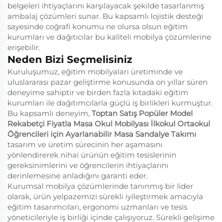
belgeleri ihtiyaçlarını karşılayacak şekilde tasarlanmış
ambalaj çözümleri sunar. Bu kapsamlı lojistik desteği
sayesinde coğrafi konumu ne olursa olsun eğitim
kurumları ve dağıtıcılar bu kaliteli mobilya çözümlerine
erişebilir.
Neden Bizi Seçmelisiniz
Kuruluşumuz, eğitim mobilyaları üretiminde ve
uluslararası pazar geliştirme konusunda on yıllar süren
deneyime sahiptir ve birden fazla kıtadaki eğitim
kurumları ile dağıtımcılarla güçlü iş birlikleri kurmuştur.
Bu kapsamlı deneyim,
Toptan Satış Popüler Model
Rekabetçi Fiyatla Masa Okul Mobilyası İlkokul Ortaokul
Öğrencileri için Ayarlanabilir Masa Sandalye Takımı
tasarım ve üretim sürecinin her aşamasını
yönlendirerek nihai ürünün eğitim tesislerinin
gereksinimlerini ve öğrencilerin ihtiyaçlarını
derinlemesine anladığını garanti eder.
Kurumsal mobilya çözümlerinde tanınmış bir lider
olarak, ürün yelpazemizi sürekli iyileştirmek amacıyla
eğitim tasarımcıları, ergonomi uzmanları ve tesis
yöneticileriyle iş birliği içinde çalışıyoruz. Sürekli gelişime