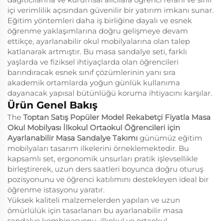
içi verimlilik açısından güvenilir bir yatırım imkanı sunar.
Eğitim yöntemleri daha iş birliğine dayalı ve esnek
öğrenme yaklaşımlarına doğru gelişmeye devam
ettikçe, ayarlanabilir okul mobilyalarına olan talep
katlanarak artmıştır. Bu masa sandalye seti, farklı
yaşlarda ve fiziksel ihtiyaçlarda olan öğrencileri
barındıracak esnek sınıf çözümlerinin yanı sıra
akademik ortamlarda yoğun günlük kullanıma
dayanacak yapısal bütünlüğü koruma ihtiyacını karşılar.
Ürün Genel Bakış
The
Toptan Satış Popüler Model Rekabetçi Fiyatla Masa
Okul Mobilyası İlkokul Ortaokul Öğrencileri için
Ayarlanabilir Masa Sandalye Takımı
günümüz eğitim
mobilyaları tasarım ilkelerini örneklemektedir. Bu
kapsamlı set, ergonomik unsurları pratik işlevsellikle
birleştirerek, uzun ders saatleri boyunca doğru oturuş
pozisyonunu ve öğrenci katılımını destekleyen ideal bir
öğrenme istasyonu yaratır.
Yüksek kaliteli malzemelerden yapılan ve uzun
ömürlülük için tasarlanan bu ayarlanabilir masa
sandalye kombinasyonu, ilkokul ve ortaokul