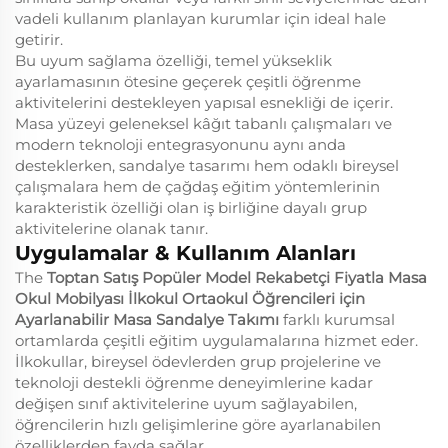
vadeli kullanım planlayan kurumlar için ideal hale
getirir.
Bu uyum sağlama özelliği, temel yükseklik
ayarlamasının ötesine geçerek çeşitli öğrenme
aktivitelerini destekleyen yapısal esnekliği de içerir.
Masa yüzeyi geleneksel kâğıt tabanlı çalışmaları ve
modern teknoloji entegrasyonunu aynı anda
desteklerken, sandalye tasarımı hem odaklı bireysel
çalışmalara hem de çağdaş eğitim yöntemlerinin
karakteristik özelliği olan iş birliğine dayalı grup
aktivitelerine olanak tanır.
Uygulamalar & Kullanım Alanları
The
Toptan Satış Popüler Model Rekabetçi Fiyatla Masa
Okul Mobilyası İlkokul Ortaokul Öğrencileri için
Ayarlanabilir Masa Sandalye Takımı
farklı kurumsal
ortamlarda çeşitli eğitim uygulamalarına hizmet eder.
İlkokullar, bireysel ödevlerden grup projelerine ve
teknoloji destekli öğrenme deneyimlerine kadar
değişen sınıf aktivitelerine uyum sağlayabilen,
öğrencilerin hızlı gelişimlerine göre ayarlanabilen
özelliklerden fayda sağlar.