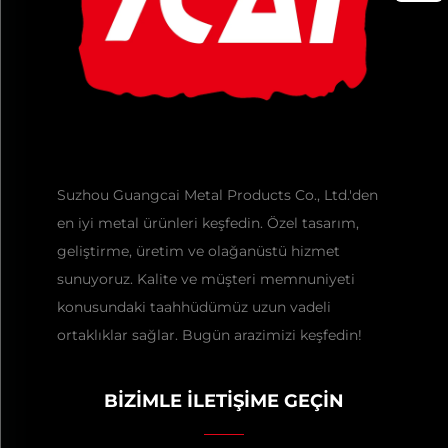
Suzhou Guangcai Metal Products Co., Ltd.'den
en iyi metal ürünleri keşfedin. Özel tasarım,
geliştirme, üretim ve olağanüstü hizmet
sunuyoruz. Kalite ve müşteri memnuniyeti
konusundaki taahhüdümüz uzun vadeli
ortaklıklar sağlar. Bugün arazimizi keşfedin!
BIZIMLE İLETIŞIME GEÇIN