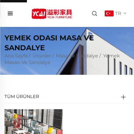
TR
YEMEK ODASI MASA VE
SANDALYE
Ana Sayfa
/
Ürünler
/
Masa ve Sandalye
/
Yemek
Masası Ve Sandalye
TÜM ÜRÜNLER