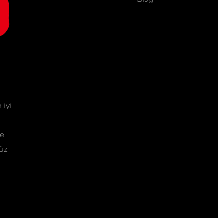
 iyi
ve
üz