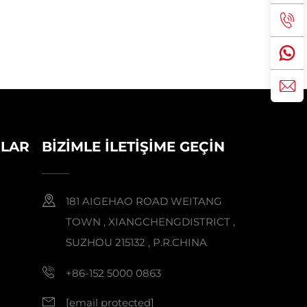
ILAR
BIZIMLE İLETIŞIME GEÇIN
181 AIGEHAO ROAD WEITANG
TOWN , XIANGCHENGDISTRICT ,
SUZHOU 215132 , P.R.CHINA
+86-152 5000 0863
[email protected]