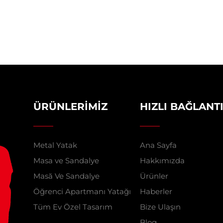
ÜRÜNLERIMIZ
HIZLI BAĞLANT
Metal Yatak
Ana Sayfa
Masa ve Sandalye
Hakkımızda
Masă Ve Sandalye
Ürünler
Öğrenci Apartmanı Yatağı
Haberler
Tüm Ev Özel Tasarım
Bize Ulaşın
Blog