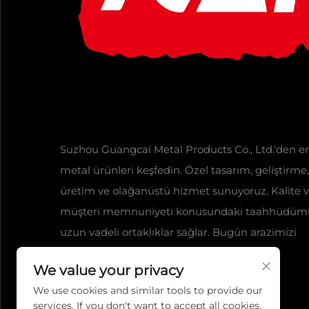
Suzhou Guangcai Metal Products Co., Ltd.'den en
metal ürünleri keşfedin. Özel tasarım, geliştirme,
üretim ve olağanüstü hizmet sunuyoruz. Kalite 
müşteri memnuniyeti konusundaki taahhüdüm
uzun vadeli ortaklıklar sağlar. Bugün arazimizi
keşfedin!
We value your privacy
We use cookies and similar tools to provide our
services. If you don't want to accept all cookies,