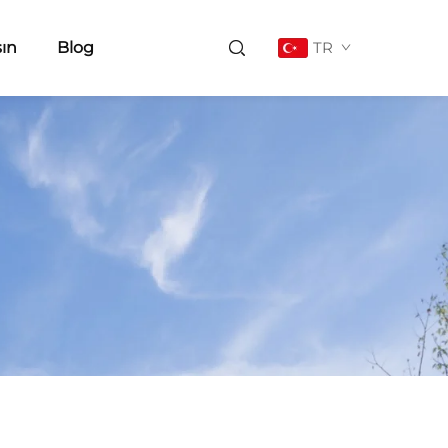
şın
Blog
TR