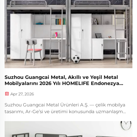
uzun yıllardır çok sayıda yurt dışı inşaat ve
konaklama projesine hizmet veriyoruz. Bu birebir yüz
yüze iletişim, karşılıklı tanınmayı etkili bir şekilde
güçlendirdi ve son derece olumlu ve verimli iş birliği
sonuçları doğurdu.
Suzhou Guangcai Metal, Akıllı ve Yeşil Metal
Mobilyalarını 2026 Yılı HOMELIFE Endonezya
Fuarında (3–6 Haziran, Cakarta) Sergileyecek
Apr 27, 2026
Suzhou Guangcai Metal Ürünleri A.Ş. — çelik mobilya
tasarımı, Ar-Ge’si ve üretimi konusunda uzmanlaşmış
öncü bir Yüksek Teknoloji Girişimidir — 2026 yılı
HOMELIFE Endonezya Fuarı’na katılımını
duyurmakta gurur duymaktadır; fuar, Haziran ayı...