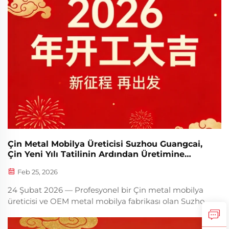
Çin Metal Mobilya Üreticisi Suzhou Guangcai,
Çin Yeni Yılı Tatilinin Ardından Üretimine
Devam Etti
Feb 25, 2026
24 Şubat 2026 — Profesyonel bir Çin metal mobilya
üreticisi ve OEM metal mobilya fabrikası olan Suzhou
Guangcai Metal Ürünleri Co., Ltd., Çin Yeni Yılı
tatilinin ardından bugün resmen üretimine devam