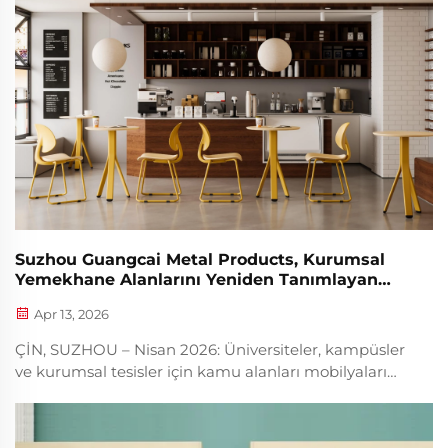
resmen duyuruyor...
Suzhou Guangcai Metal Products, Kurumsal
Yemekhane Alanlarını Yeniden Tanımlayan
Yeni "LeafRest" Koleksiyonunu Başlatıyor
Apr 13, 2026
ÇİN, SUZHOU – Nisan 2026: Üniversiteler, kampüsler
ve kurumsal tesisler için kamu alanları mobilyaları
alanında öncü bir üretici olan Suzhou Guangcai
Metal Products Co., Ltd., yeni LeafRest
koleksiyonunun küresel piyasaya çıkışını resmi olarak