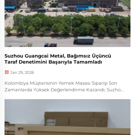
Suzhou Guangcai Metal, Bağımsız Üçüncü
Taraf Denetimini Başarıyla Tamamladı
Jan 29, 2026
Kolombiya Müşterisinin Yemek Masası Siparişi Son
Zamanlarda Yüksek Değerlendirme Kazandı; Suzhou
Guangcai Metal Co., Ltd., Kolombiya’lı bir müşteri için
yemek masası ihracat siparişini başarıyla tamamladı.
Devamı...