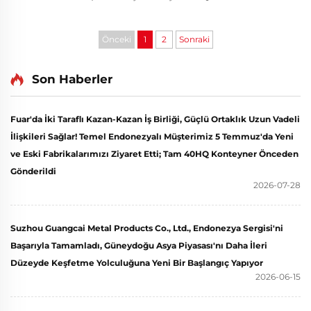
panel yatakları (Panel Beds) içeren bir mobilya
siparişini başarıyla tamamlayarak teslim etti. Ürünler,
Japonya'daki aile konaklamalı konaklama
Önceki
1
2
Sonraki
projelerinde kullanılmaktadır...
Son Haberler
Fuar'da İki Taraflı Kazan-Kazan İş Birliği, Güçlü Ortaklık Uzun Vadeli
İlişkileri Sağlar! Temel Endonezyalı Müşterimiz 5 Temmuz'da Yeni
ve Eski Fabrikalarımızı Ziyaret Etti; Tam 40HQ Konteyner Önceden
Gönderildi
2026-07-28
Suzhou Guangcai Metal Products Co., Ltd., Endonezya Sergisi'ni
Başarıyla Tamamladı, Güneydoğu Asya Piyasası'nı Daha İleri
Düzeyde Keşfetme Yolculuğuna Yeni Bir Başlangıç Yapıyor
2026-06-15