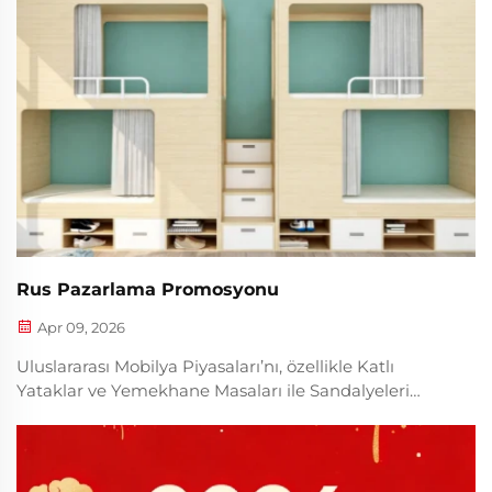
duyurdu...
Rus Pazarlama Promosyonu
Apr 09, 2026
Uluslararası Mobilya Piyasaları’nı, özellikle Katlı
Yataklar ve Yemekhane Masaları ile Sandalyeleri
alanında daha fazla geliştirmek amacıyla uluslararası
pazarların özelliklerini tamamen analiz etmeliyiz;
ayrıca şu anda bazı yeni modeller ve yemekhane
ma...