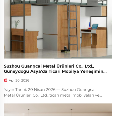
Suzhou Guangcai Metal Ürünleri Co., Ltd.,
Güneydoğu Asya'da Ticari Mobilya Yerleşimini
Genişletiyor; Dayanıklı Metal Mobilya
Apr 20, 2026
Çözümleriyle Restoran ve Mühendislik
Projelerini Destekliyor
Yayın Tarihi: 20 Nisan 2026 — Suzhou Guangcai
Metal Ürünleri Co., Ltd., ticari metal mobilyaları ve
özel yemek alanı çözümleri konusunda uzmanlaşmış
profesyonel bir Çin üreticisidir; Güneydoğu Asya
pazarındaki yerleşimini sürekli derinleştirmeyi