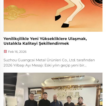
Yenilikçilikle Yeni Yüksekliklere Ulaşmak,
Ustalıkla Kaliteyi Şekillendirmek
Feb 16, 2026
Suzhou Guangcai Metal Ürünleri Co., Ltd. tarafından
2026 Yılbaşı Ayı Mesajı: Eski yılın geçip yeni bir
bölümün başlamasıyla birlikte, 2026 At Yılı
münasebetiyle Suzhou Guangcai Metal Ürünleri Co.,
Ltd., tüm çalışanlarına ve iş ortaklarına en içten
Yılbaşı mesajlarını iletmektedir...