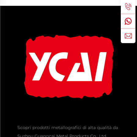
Scopri prodotti metallografici di alta qualità da
Suzhou Guangcai Metal Products Co., Ltd.