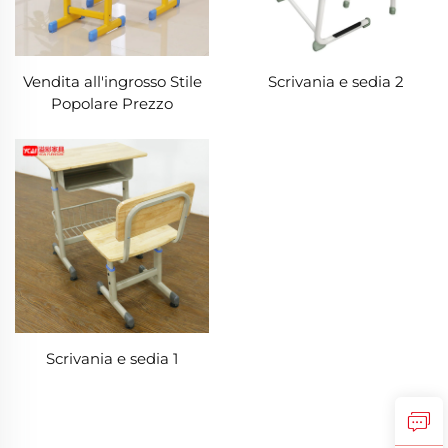
Vendita all'ingrosso Stile
Scrivania e sedia 2
Popolare Prezzo
Competitivo Scrivania
Arredamento Scolastico
Set di Tavoli Regolabili
per Studenti delle Scuole
Primarie e Secondarie
con Sedia
Scrivania e sedia 1