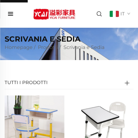
IT
SCRIVANIA E SEDIA
Homepage
/
Prodotti
/
Scrivania e Sedia
TUTTI I PRODOTTI