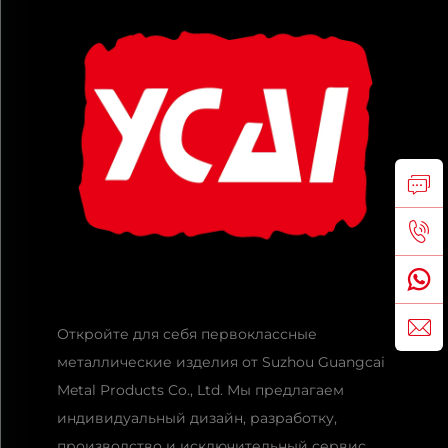
Откройте для себя первоклассные
металлические изделия от Suzhou Guangcai
Metal Products Co., Ltd. Мы предлагаем
индивидуальный дизайн, разработку,
производство и исключительный сервис.