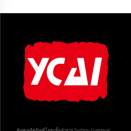
ค้นพบผลิตภัณฑ์โลหะชั้นนำจาก Suzhou Guangcai