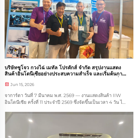
บริษัทซูโจว กวงไฉ่ เมทัล โปรดักส์ จำกัด สรุปงานแสดง
สินค้าอินโดนีเซียอย่างประสบความสำเร็จ และเริ่มต้นการ
เดินทางใหม่เพื่อสำรวจตลาดเอเชียตะวันออกเฉียงใต้เพิ่ม
Jun 15, 2026
เติม
จาการ์ตา วันที่ 7 มีนาคม พ.ศ. 2569 — งานแสดงสินค้า IIW
อินโดนีเซีย ครั้งที่ 11 ประจำปี 2569 ซึ่งจัดขึ้นเป็นเวลา 4 วัน ได้
สิ้นสุดลงอย่างสมบูรณ์แบบที่ศูนย์แสดงสินค้า JIExpo
Kemayoran กรุงจาการ์ตา บริษัทซูโจว กวงไฉ่ เมทัล โปรดักส์
จำกัด ได้นำเสนอเฟอร์นิเจอร์โลหะ ผลิตภัณฑ์เฟอร์นิเจอร์แผ่น
และผลิตภัณฑ์เสริมต่างๆ ที่เป็นจุดเด่นของบริษัท...