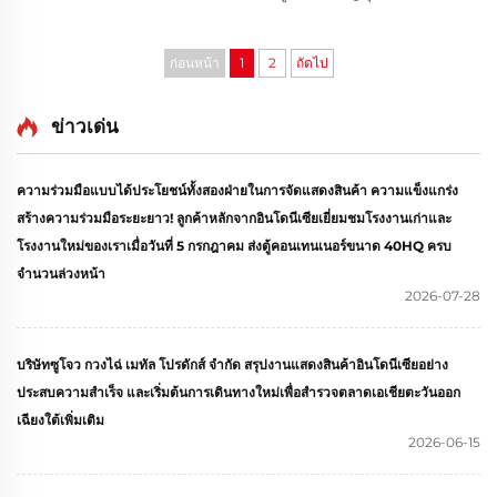
แล้ว โดยเกี่ยวข้องกับเตียงสำหรับครอบครัวและเตียงแผง
(Panel Beds) ซึ่งผลิตภัณฑ์ดังกล่าวถูกใช้ในโครงการที่พัก
ประเภทที่รองรับการเข้าพักของครอบครัว
ก่อนหน้า
1
2
ถัดไป
ข่าวเด่น
ความร่วมมือแบบได้ประโยชน์ทั้งสองฝ่ายในการจัดแสดงสินค้า ความแข็งแกร่ง
สร้างความร่วมมือระยะยาว! ลูกค้าหลักจากอินโดนีเซียเยี่ยมชมโรงงานเก่าและ
โรงงานใหม่ของเราเมื่อวันที่ 5 กรกฎาคม ส่งตู้คอนเทนเนอร์ขนาด 40HQ ครบ
จำนวนล่วงหน้า
2026-07-28
บริษัทซูโจว กวงไฉ่ เมทัล โปรดักส์ จำกัด สรุปงานแสดงสินค้าอินโดนีเซียอย่าง
ประสบความสำเร็จ และเริ่มต้นการเดินทางใหม่เพื่อสำรวจตลาดเอเชียตะวันออก
เฉียงใต้เพิ่มเติม
2026-06-15