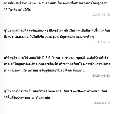
การเยี่ยมชมโรงงานอย่างประสบความสำเร็จและการสื่อสารอย่างลึกซึ้งกับลูกค้าที่
ให้เกียรติจากไนจีเรีย
2026-05-25
ซูโจว กวงไฉ่ เมทัล จะจัดแสดงเฟอร์นิเจอร์โลหะอัจฉริยะและเป็นมิตรต่อสิ่งแวดล้อม
ที่งาน HOMELIFE อินโดนีเซีย 2026 (3–6 มิถุนายน ณ กรุงจาการ์ตา)
2026-04-27
บริษัทซูโจว กวงไฉ่ เมทัล โปรดักส์ จำกัด ขยายการวางกลยุทธ์ด้านเฟอร์นิเจอร์เชิง
พาณิชย์ในภูมิภาคเอเชียตะวันออกเฉียงใต้ พร้อมขับเคลื่อนโครงการด้านการบริการ
อาหารและงานวิศวกรรมด้วยโซลูชันเฟอร์นิเจอร์โลหะที่ทนทาน
2026-04-20
ซูโจว กวงไฉ่ เมทัล โปรดักส์ เปิดตัวคอลเลกชันใหม่ "LeafRest" สร้างนิยามใหม่
ให้พื้นที่รับประทานอาหารในสถาบัน
2026-04-13