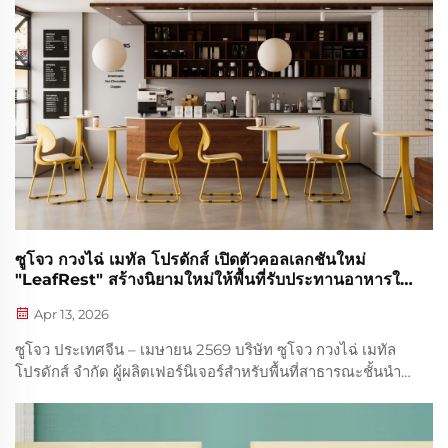
ซูโจว กวงไฉ่ เมทัล โปรดักส์ เปิดตัวคอลเลกชันใหม่
"LeafRest" สร้างนิยามใหม่ให้พื้นที่รับประทานอาหารใน
สถาบัน
Apr 13, 2026
ซูโจว ประเทศจีน – เมษายน 2569 บริษัท ซูโจว กวงไฉ่ เมทัล
โปรดักส์ จำกัด ผู้ผลิตเฟอร์นิเจอร์สำหรับพื้นที่สาธารณะชั้นนำ
ซึ่งเชี่ยวชาญด้านเฟอร์นิเจอร์สำหรับมหาวิทยาลัย แคมปัส และ
สถานที่ขององค์กร ประกาศเปิดตัวคอลเลกชัน LeafRest รุ่น
ใหม่ทั่วโลกอย่างเป็นทางการ ...