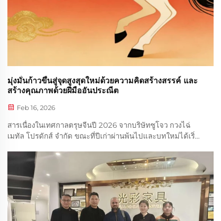
มุ่งมั่นก้าวขึ้นสู่จุดสูงสุดใหม่ด้วยความคิดสร้างสรรค์ และ
สร้างคุณภาพด้วยฝีมืออันประณีต
Feb 16, 2026
สารเนื่องในเทศกาลตรุษจีนปี 2026 จากบริษัทซูโจว กวงไฉ่
เมทัล โปรดักส์ จำกัด ขณะที่ปีเก่าผ่านพ้นไปและบทใหม่ได้เริ่ม
ต้นขึ้น ในโอกาสเฉลิมฉลองปีม้า ค.ศ. 2026 บริษัทซูโจว กวงไฉ่
เมทัล โปรดักส์ จำกัด ขอส่งความปรารถนาดีอย่างอบอุ่นใน
เทศกาลตรุษจีน...