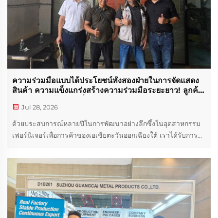
ความร่วมมือแบบได้ประโยชน์ทั้งสองฝ่ายในการจัดแสดง
สินค้า ความแข็งแกร่งสร้างความร่วมมือระยะยาว! ลูกค้า
หลักจากอินโดนีเซียเยี่ยมชมโรงงานเก่าและโรงงานใหม่
Jul 28, 2026
ของเราเมื่อวันที่ 5 กรกฎาคม ส่งตู้คอนเทนเนอร์ขนาด
40HQ ครบจำนวนล่วงหน้า
ด้วยประสบการณ์หลายปีในการพัฒนาอย่างลึกซึ้งในอุตสาหกรรม
เฟอร์นิเจอร์เพื่อการค้าของเอเชียตะวันออกเฉียงใต้ เราได้รับการ
ยอมรับอย่างกว้างขวางและความไว้วางใจอย่างลึกซึ้งจากผู้ค้าต่าง
ประเทศทั่วภูมิภาคเอเชียตะวันออกเฉียงใต้ ซึ่งสนับสนุนโดยห่วงโซ่
อุปทานที่สมบูรณ์แบบและระบบอัจฉริยะที่เป็นมาตรฐาน...