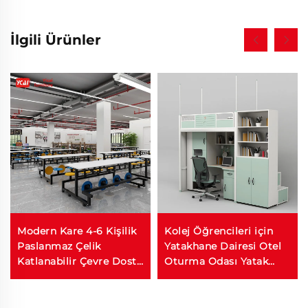
İlgili Ürünler
Modern Kare 4-6 Kişilik
Kolej Öğrencileri için
Paslanmaz Çelik
Yatakhane Dairesi Otel
Katlanabilir Çevre Dostu
Oturma Odası Yatak
Okul Lokantası Yemek
Odası için Modern Metal
Masası Sandalye Seti Ev
Üst Üste Çift Yatak
Otel Mutfak Ahşap
Dayanıklı Çalışma