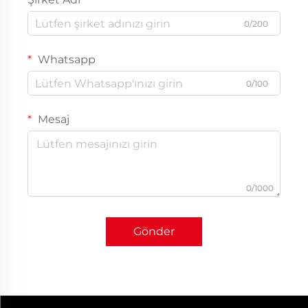
0/200
Whatsapp
0/100
Mesaj
0/1000
Gönder