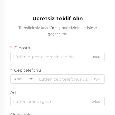
Masası Dolap
Ücretsiz Teklif Alın
Temsilcimiz kısa süre içinde sizinle iletişime
geçecektir.
E-posta
0/100
Cep telefonu
Kod
0/16
Ad
0/100
Şirket Adı