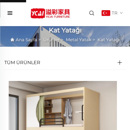
TR
Kat Yatağı
Ana Sayfa
>
Ürünler
>
Metal Yatak
>
Kat Yatağı
TÜM ÜRÜNLER