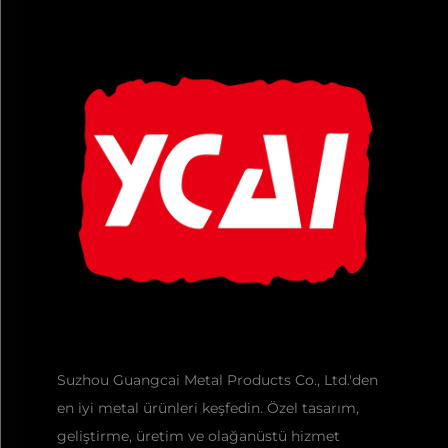
Suzhou Guangcai Metal Products Co., Ltd.'den
en iyi metal ürünleri keşfedin. Özel tasarım,
geliştirme, üretim ve olağanüstü hizmet