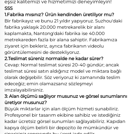
eşsiz kalitemizi ve hizmetimizi deneyimleyin!
SSS
1.Fabrika mısınız? Ürün kendinden üretiliyor mu?
Bir fabrikayız ve bunu 21 yıldır yapıyoruz. Suzhou'daki
fabrika yaklaşık 20.000 metrekarelik bir alanı
kaplamakta, Nantong'daki fabrika ise 40.000
metrekareden fazla bir alana sahiptir. Fabrikamıza
ziyaret için bekleriz, ayrıca fabrikanın videolu
görüntülemesini de destekliyoruz.
2.Teslimat süreniz normalde ne kadar sürer?
Cevap: Normal teslimat süresi 20-40 gündür; ancak
teslimat süresi satın aldığınız model ve miktara bağlı
olarak değişebilir. Söz veriyoruz ki zamanında teslim
edeceğiz; emin olamazsanız sözleşmeyi
imzalayabilirsiniz.
3: Alan ölçümü sağlıyor musunuz ve görsel sunumlarını
üretiyor musunuz?
Büyük miktarlar için alan ölçüm hizmeti sunabiliriz.
Profesyonel bir tasarım ekibine sahibiz ve istediğiniz
kadar ücretsiz görsel sunumları sağlayabiliriz. Kapıdan
kapıya ölçüm belirli bir depozito ile mümkündür ve
siparişiniz sonrasında bu ücret iade edilir.