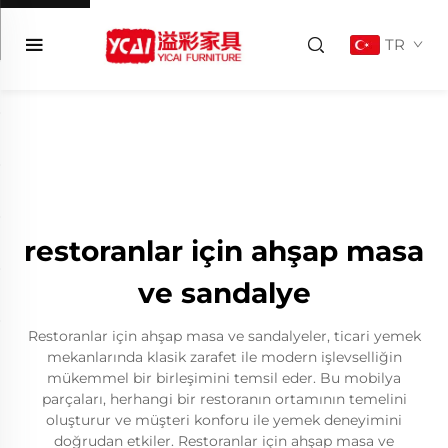
TR
restoranlar için ahşap masa
ve sandalye
Restoranlar için ahşap masa ve sandalyeler, ticari yemek
mekanlarında klasik zarafet ile modern işlevselliğin
mükemmel bir birleşimini temsil eder. Bu mobilya
parçaları, herhangi bir restoranın ortamının temelini
oluşturur ve müşteri konforu ile yemek deneyimini
doğrudan etkiler. Restoranlar için ahşap masa ve