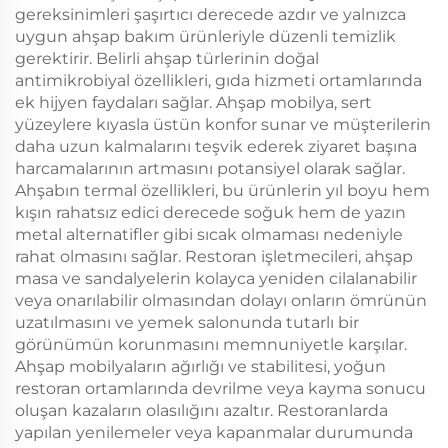
gereksinimleri şaşırtıcı derecede azdır ve yalnızca
uygun ahşap bakım ürünleriyle düzenli temizlik
gerektirir. Belirli ahşap türlerinin doğal
antimikrobiyal özellikleri, gıda hizmeti ortamlarında
ek hijyen faydaları sağlar. Ahşap mobilya, sert
yüzeylere kıyasla üstün konfor sunar ve müşterilerin
daha uzun kalmalarını teşvik ederek ziyaret başına
harcamalarının artmasını potansiyel olarak sağlar.
Ahşabın termal özellikleri, bu ürünlerin yıl boyu hem
kışın rahatsız edici derecede soğuk hem de yazın
metal alternatifler gibi sıcak olmaması nedeniyle
rahat olmasını sağlar. Restoran işletmecileri, ahşap
masa ve sandalyelerin kolayca yeniden cilalanabilir
veya onarılabilir olmasından dolayı onların ömrünün
uzatılmasını ve yemek salonunda tutarlı bir
görünümün korunmasını memnuniyetle karşılar.
Ahşap mobilyaların ağırlığı ve stabilitesi, yoğun
restoran ortamlarında devrilme veya kayma sonucu
oluşan kazaların olasılığını azaltır. Restoranlarda
yapılan yenilemeler veya kapanmalar durumunda