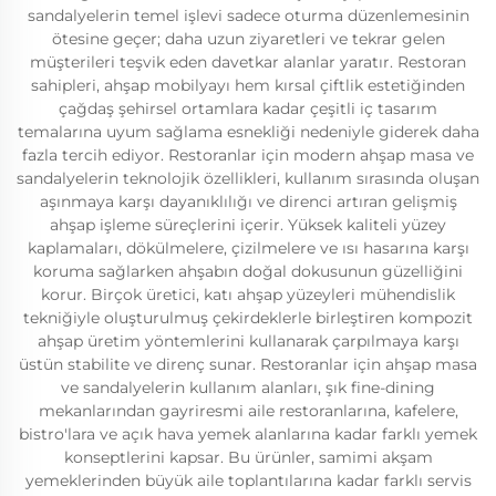
sandalyelerin temel işlevi sadece oturma düzenlemesinin
ötesine geçer; daha uzun ziyaretleri ve tekrar gelen
müşterileri teşvik eden davetkar alanlar yaratır. Restoran
sahipleri, ahşap mobilyayı hem kırsal çiftlik estetiğinden
çağdaş şehirsel ortamlara kadar çeşitli iç tasarım
temalarına uyum sağlama esnekliği nedeniyle giderek daha
fazla tercih ediyor. Restoranlar için modern ahşap masa ve
sandalyelerin teknolojik özellikleri, kullanım sırasında oluşan
aşınmaya karşı dayanıklılığı ve direnci artıran gelişmiş
ahşap işleme süreçlerini içerir. Yüksek kaliteli yüzey
kaplamaları, dökülmelere, çizilmelere ve ısı hasarına karşı
koruma sağlarken ahşabın doğal dokusunun güzelliğini
korur. Birçok üretici, katı ahşap yüzeyleri mühendislik
tekniğiyle oluşturulmuş çekirdeklerle birleştiren kompozit
ahşap üretim yöntemlerini kullanarak çarpılmaya karşı
üstün stabilite ve direnç sunar. Restoranlar için ahşap masa
ve sandalyelerin kullanım alanları, şık fine-dining
mekanlarından gayriresmi aile restoranlarına, kafelere,
bistro'lara ve açık hava yemek alanlarına kadar farklı yemek
konseptlerini kapsar. Bu ürünler, samimi akşam
yemeklerinden büyük aile toplantılarına kadar farklı servis