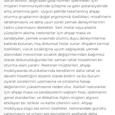
üstün konfor, doğrudan gıda hizmeti işletmeleri için
müşteri memnuniyetinde iyileşme ve gelir potansiyelinde
artış anlamına gelir. Uygun şekilde tasarlanmış ahşap
oturma gruplarının doğal ergonomik özellikleri, misafirlerin
rahatlamasını ve daha uzun süreli yemek deneyimlerinin
tadını çıkarmasını destekler. Sert metal veya plastik
yüzeylerin aksine, restoranlar için ahşap masa ve
sandalyeler, yemek sırasında olumlu duyu deneyimlerine
katkıda bulunan, hoş dokunsal hisler sunar. Ahşabın termal
özellikleri, vücut sıcaklığına uyum sağlayarak, yemek
alanındaki mevsimsel sıcaklık değişimlerinden bağımsız
olarak dokunulduğunda her zaman rahat hissettiren bir
oturma alanı yaratır. Restoran müşterileri, ahşap
mobilyalarda oturduklarında kendilerini daha rahat ve
davetli hissettiğini düzenli olarak bildirir ve bu durum
ziyaret sürelerinin uzamasına ve ortalama hesap
değerlerinin yükselmesine neden olur. Kaliteli restoranlar
için ahşap masa ve sandalyelerin sağlam hissi, işletmenin
genel standartları ve dikkatine ilişkin müşteri algısını
etkileyen bir istikrar ve kalite izlenimi verir. Ahşap
mobilyaya özgü ses emici özellikler, restorandaki gürültü
yansımasını ve ortam ses seviyelerini azaltarak daha