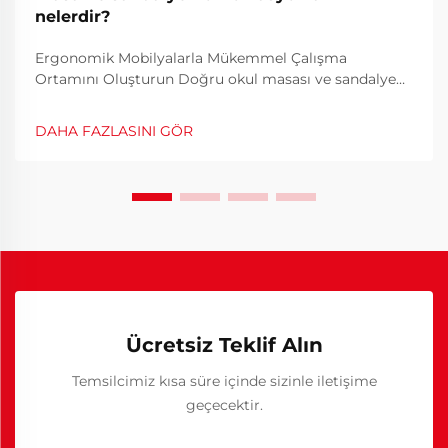
nelerdir?
Ergonomik Mobilyalarla Mükemmel Çalışma
Ortamını Oluşturun Doğru okul masası ve sandalye
kombinasyonu, etkili bir ev çalışma alanının temelini
oluşturur. Uzaktan ve karma öğrenme increasingly
DAHA FAZLASINI GÖR
yaygınlaştıkça, ergonomik bir çalışma ortamı
oluşturma...
Ücretsiz Teklif Alın
Temsilcimiz kısa süre içinde sizinle iletişime
geçecektir.