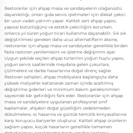
Restoranlar için ahşap masa ve sandalyelerin olağanüstü
dayanıklılığı, onları gıda servis işletmeleri için dikkat çekici
bir uzun vadeli yatırım yapar. Kaliteli sert ahşap yapısı,
yapısal bütünlüğünü ve estetik çekiciliğini korurken,
onlarca yıl süren yoğun ticari kullanıma dayanabilir. Sık sık
değiştirilmesi gereken daha ucuz alternatiflerin aksine,
restoranlar için ahşap masa ve sandalyeler genellikle birden
fazla restoran yenilemesini ve işletme değişimini aşar.
Uygun şekilde seçilen ahşap türlerinin yoğun huylu yapısı,
yoğun servis saatlerinde meydana gelen çukurlara,
çizilmelere ve darbe hasarlarına doğal direnç sağlar.
Restoran sahipleri, ahşap mobilyalara başlangıçta daha
yüksek maliyetler katlanarak zaman içinde azaltılmış
değiştirme giderleri ve minimum bakım gereksinimleri
sayesinde kâr getirdiğini fark eder. Restoranlar için ahşap
masa ve sandalyelere uygulanan profesyonel sınıf
kaplamalar, ahşabın doğal güzelliğini zedelemeden
dökülmelere, ısı hasarına ve günlük temizlik kimyasallarına
karşı koruyucu bariyerler oluşturur. Kaliteli ahşap ürünlerin
sağlam yapısı, küçük hasarların genellikle tamamen