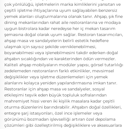
çok yönlülüğü, işletmelerin marka kimliklerini yansıtan ve
çeşitli işletme ihtiyaçlarına uyum sağlayabilen benzersiz
yemek alanları oluşturmalarına olanak tanır. Ahşap, şık fine
dining mekanlarından rahat aile restoranlarına ve modaya
uygun bistrolara kadar neredeyse her iç mekan tasarım
şemasına doğal olarak uyum sağlar. Restoran tasarımcıları,
ahşap masa ve sandalyelerin belirli estetik hedeflere
ulaşmak için sayısız şekilde verniklenebilmesi,
boyanabilmesi veya işlenebilmesini takdir ederken doğal
ahşabın sıcaklığından ve karakterinden ödün vermezler.
Kaliteli ahşap mobilyaların modüler yapısı, görsel tutarlılığı
zedelemeden restoranların farklı etkinlikler, mevsimsel
değişiklikler veya işletme düzenlemeleri için yemek
alanlarını kolayca yeniden yapılandırmasına imkan tanır.
Restoranlar için ahşap masa ve sandalyeler, sosyal
etkileşimi teşvik eden büyük topluluk sofralarından
mahremiyet hissi veren iki kişilik masalara kadar çeşitli
oturma düzenlerini barındırabilir. Ahşabın doğal özellikleri,
entegre şarj istasyonları, özel ince işlemeler veya
görünümü bozmadan işlevselliği artıran özel depolama
çözümleri gibi özelleştirilmiş değişikliklere ve aksesuarlara