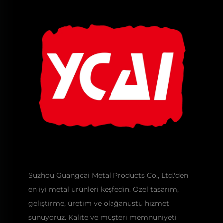
Suzhou Guangcai Metal Products Co., Ltd.'den
en iyi metal ürünleri keşfedin. Özel tasarım,
geliştirme, üretim ve olağanüstü hizmet
sunuyoruz. Kalite ve müşteri memnuniyeti