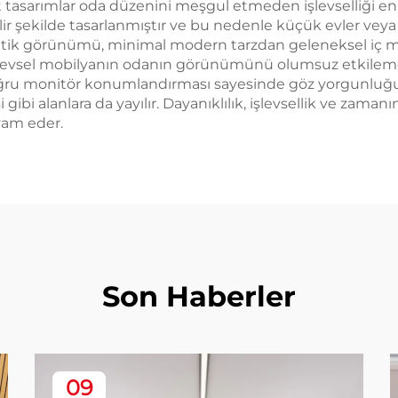
tasarımlar oda düzenini meşgul etmeden işlevselliği en 
lir şekilde tasarlanmıştır ve bu nedenle küçük evler veya 
etik görünümü, minimal modern tarzdan geleneksel iç mek
işlevsel mobilyanın odanın görünümünü olumsuz etkilemed
oğru monitör konumlandırması sayesinde göz yorgunluğu
ibi alanlara da yayılır. Dayanıklılık, işlevsellik ve zaman
vam eder.
Son Haberler
09