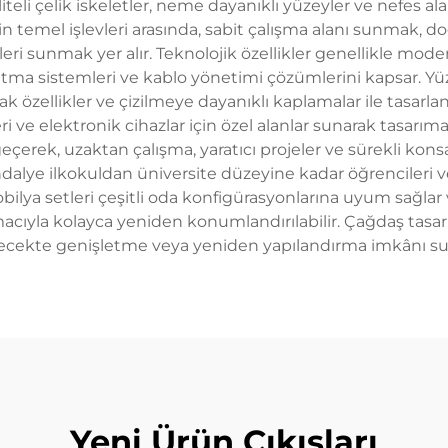
i çelik iskeletler, neme dayanıklı yüzeyler ve nefes alab
yenin temel işlevleri arasında, sabit çalışma alanı sunmak
ri sunmak yer alır. Teknolojik özellikler genellikle mode
atma sistemleri ve kablo yönetimi çözümlerini kapsar. Yüz
k özellikler ve çizilmeye dayanıklı kaplamalar ile tasarla
 ve elektronik cihazlar için özel alanlar sunarak tasarıma
erek, uzaktan çalışma, yaratıcı projeler ve sürekli kon
dalye ilkokuldan üniversite düzeyine kadar öğrencileri
bilya setleri çeşitli oda konfigürasyonlarına uyum sağla
la kolayca yeniden konumlandırılabilir. Çağdaş tasarım
ecekte genişletme veya yeniden yapılandırma imkânı su
Yeni Ürün Çıkışları