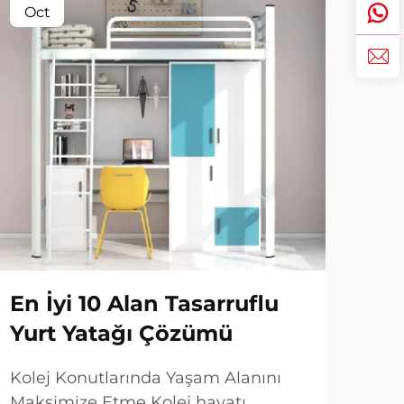
Oct
No
En İyi 10 Alan Tasarruflu
Yu
Yurt Yatağı Çözümü
Ra
Yol
Kolej Konutlarında Yaşam Alanını
Maksimize Etme Kolej hayatı