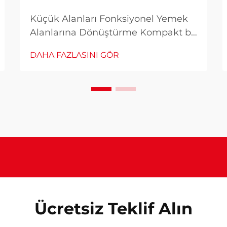
Küçük Alanları Fonksiyonel Yemek
Alanlarına Dönüştürme Kompakt bir
dairede yaşamak, yemek alanınız
DAHA FAZLASINI GÖR
konusunda stil veya işlevselliği göze
almanız gerektiği anlamına gelmez.
Şehir yaşamı giderek yaygın hale
geldikçe, yaratıcı mobilya çözümleri
de...
Ücretsiz Teklif Alın