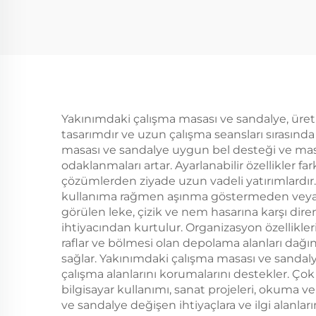
Yakınımdaki çalışma masası ve sandalye, üretk
tasarımdır ve uzun çalışma seansları sırasında 
masası ve sandalye uygun bel desteği ve masa y
odaklanmaları artar. Ayarlanabilir özellikler f
çözümlerden ziyade uzun vadeli yatırımlardır.
kullanıma rağmen aşınma göstermeden veya y
görülen leke, çizik ve nem hasarına karşı dire
ihtiyacından kurtulur. Organizasyon özellikleri
raflar ve bölmesi olan depolama alanları dağın
sağlar. Yakınımdaki çalışma masası ve sandalye,
çalışma alanlarını korumalarını destekler. Ço
bilgisayar kullanımı, sanat projeleri, okuma v
ve sandalye değişen ihtiyaçlara ve ilgi alanlar