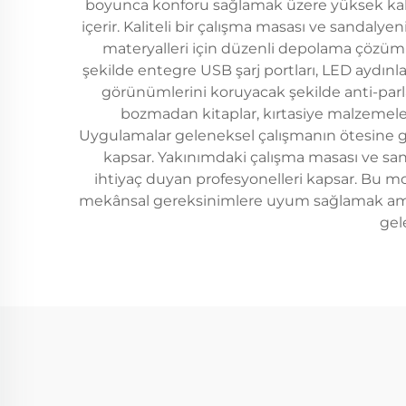
boyunca konforu sağlamak üzere yüksek kalitel
içerir. Kaliteli bir çalışma masası ve sandal
materyalleri için düzenli depolama çözümle
şekilde entegre USB şarj portları, LED aydınl
görünümlerini koruyacak şekilde anti-parla
bozmadan kitaplar, kırtasiye malzemeleri
Uygulamalar geleneksel çalışmanın ötesine geç
kapsar. Yakınımdaki çalışma masası ve san
ihtiyaç duyan profesyonelleri kapsar. Bu mo
mekânsal gereksinimlere uyum sağlamak amacıy
gel