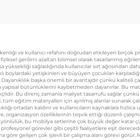
enliği ve kullanıcı refahını doğrudan etkileyen birçok pr
fiziksel gerilimi azaltan bilimsel olarak tasarlanmış eğrile
üksekliği sağladığında kullanıcılar sırt ağrısından daha 
arklı boylardaki yetişkinleri ve büyüyen çocukları karşılad
 Dayanıklılık başka önemli bir avantajdır çünkü kaliteli ç
apısal bütünlüklerini kaybetmeden dayanırlar. Bu malz
nçlidir. Bu direnç zamanla maliyet tasarrufu sağlar çünkü
, tüm eğitim materyalleri için ayrılmış alanlar sunarak çal
ıklığı ortadan kaldırır ve kullanıcıların kaynaklara hızlı
 organizasyon özelliklerinin teşvik ettiği düzenli çalışma 
k yönlülük, bu mobilya setlerine çok büyük değer katar çü
e profesyonel görevler gibi çeşitli faaliyetlere eşit dere
ına göre gelişen çok işlevli bir çalışma alanı görevi görü