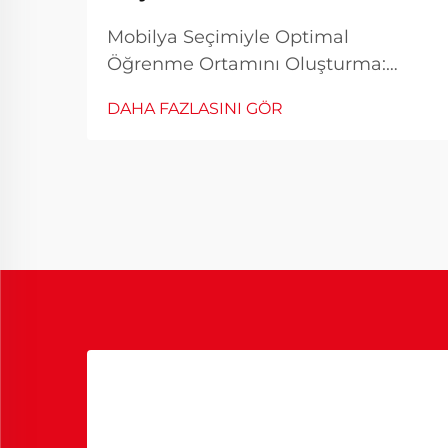
Mobilya Seçimiyle Optimal
Öğrenme Ortamını Oluşturma:
Doğru okul sırası ve sandalye
DAHA FAZLASINI GÖR
kombinasyonu, öğrencinin öğrenme
ortamının temelini oluşturur.
Öğrenciler, her gün saatlerce
sıralarında oturduklarında, oturulan
mekânın önem...