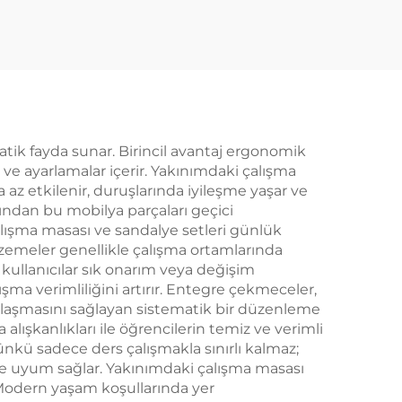
atik fayda sunar. Birincil avantaj ergonomik
r ve ayarlamalar içerir. Yakınımdaki çalışma
az etkilenir, duruşlarında iyileşme yaşar ve
ığından bu mobilya parçaları geçici
alışma masası ve sandalye setleri günlük
emeler genellikle çalışma ortamlarında
 kullanıcılar sık onarım veya değişim
ışma verimliliğini artırır. Entegre çekmeceler,
ca ulaşmasını sağlayan sistematik bir düzenleme
alışkanlıkları ile öğrencilerin temiz ve verimli
nkü sadece ders çalışmakla sınırlı kalmaz;
cede uyum sağlar. Yakınımdaki çalışma masası
r. Modern yaşam koşullarında yer