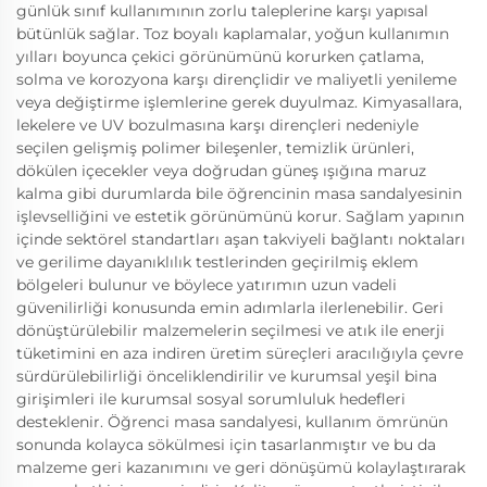
günlük sınıf kullanımının zorlu taleplerine karşı yapısal
bütünlük sağlar. Toz boyalı kaplamalar, yoğun kullanımın
yılları boyunca çekici görünümünü korurken çatlama,
solma ve korozyona karşı dirençlidir ve maliyetli yenileme
veya değiştirme işlemlerine gerek duyulmaz. Kimyasallara,
lekelere ve UV bozulmasına karşı dirençleri nedeniyle
seçilen gelişmiş polimer bileşenler, temizlik ürünleri,
dökülen içecekler veya doğrudan güneş ışığına maruz
kalma gibi durumlarda bile öğrencinin masa sandalyesinin
işlevselliğini ve estetik görünümünü korur. Sağlam yapının
içinde sektörel standartları aşan takviyeli bağlantı noktaları
ve gerilime dayanıklılık testlerinden geçirilmiş eklem
bölgeleri bulunur ve böylece yatırımın uzun vadeli
güvenilirliği konusunda emin adımlarla ilerlenebilir. Geri
dönüştürülebilir malzemelerin seçilmesi ve atık ile enerji
tüketimini en aza indiren üretim süreçleri aracılığıyla çevre
sürdürülebilirliği önceliklendirilir ve kurumsal yeşil bina
girişimleri ile kurumsal sosyal sorumluluk hedefleri
desteklenir. Öğrenci masa sandalyesi, kullanım ömrünün
sonunda kolayca sökülmesi için tasarlanmıştır ve bu da
malzeme geri kazanımını ve geri dönüşümü kolaylaştırarak