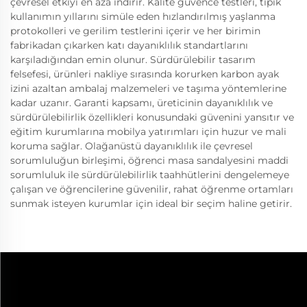
çevresel etkiyi en aza indirir. Kalite güvence testleri, tipik
kullanımın yıllarını simüle eden hızlandırılmış yaşlanma
protokolleri ve gerilim testlerini içerir ve her birimin
fabrikadan çıkarken katı dayanıklılık standartlarını
karşıladığından emin olunur. Sürdürülebilir tasarım
felsefesi, ürünleri nakliye sırasında korurken karbon ayak
izini azaltan ambalaj malzemeleri ve taşıma yöntemlerine
kadar uzanır. Garanti kapsamı, üreticinin dayanıklılık ve
sürdürülebilirlik özellikleri konusundaki güvenini yansıtır ve
eğitim kurumlarına mobilya yatırımları için huzur ve mali
koruma sağlar. Olağanüstü dayanıklılık ile çevresel
sorumluluğun birleşimi, öğrenci masa sandalyesini maddi
sorumluluk ile sürdürülebilirlik taahhütlerini dengelemeye
çalışan ve öğrencilerine güvenilir, rahat öğrenme ortamları
sunmak isteyen kurumlar için ideal bir seçim haline getirir.