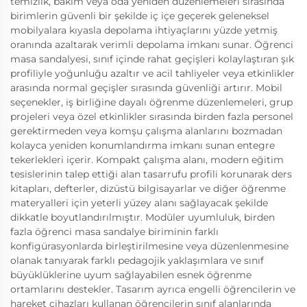
temizlik, bakım veya oda yeniden düzenlemeleri sırasında
birimlerin güvenli bir şekilde iç içe geçerek geleneksel
mobilyalara kıyasla depolama ihtiyaçlarını yüzde yetmiş
oranında azaltarak verimli depolama imkanı sunar. Öğrenci
masa sandalyesi, sınıf içinde rahat geçişleri kolaylaştıran şık
profiliyle yoğunluğu azaltır ve acil tahliyeler veya etkinlikler
arasında normal geçişler sırasında güvenliği artırır. Mobil
seçenekler, iş birliğine dayalı öğrenme düzenlemeleri, grup
projeleri veya özel etkinlikler sırasında birden fazla personel
gerektirmeden veya komşu çalışma alanlarını bozmadan
kolayca yeniden konumlandırma imkanı sunan entegre
tekerlekleri içerir. Kompakt çalışma alanı, modern eğitim
tesislerinin talep ettiği alan tasarrufu profili korunarak ders
kitapları, defterler, dizüstü bilgisayarlar ve diğer öğrenme
materyalleri için yeterli yüzey alanı sağlayacak şekilde
dikkatle boyutlandırılmıştır. Modüler uyumluluk, birden
fazla öğrenci masa sandalye biriminin farklı
konfigürasyonlarda birleştirilmesine veya düzenlenmesine
olanak tanıyarak farklı pedagojik yaklaşımlara ve sınıf
büyüklüklerine uyum sağlayabilen esnek öğrenme
ortamlarını destekler. Tasarım ayrıca engelli öğrencilerin ve
hareket cihazları kullanan öğrencilerin sınıf alanlarında