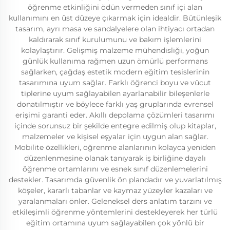
öğrenme etkinliğini ödün vermeden sınıf içi alan
kullanımını en üst düzeye çıkarmak için idealdir. Bütünleşik
tasarım, ayrı masa ve sandalyelere olan ihtiyacı ortadan
kaldırarak sınıf kurulumunu ve bakım işlemlerini
kolaylaştırır. Gelişmiş malzeme mühendisliği, yoğun
günlük kullanıma rağmen uzun ömürlü performans
sağlarken, çağdaş estetik modern eğitim tesislerinin
tasarımına uyum sağlar. Farklı öğrenci boyu ve vücut
tiplerine uyum sağlayabilen ayarlanabilir bileşenlerle
donatılmıştır ve böylece farklı yaş gruplarında evrensel
erişimi garanti eder. Akıllı depolama çözümleri tasarımı
içinde sorunsuz bir şekilde entegre edilmiş olup kitaplar,
malzemeler ve kişisel eşyalar için uygun alan sağlar.
Mobilite özellikleri, öğrenme alanlarının kolayca yeniden
düzenlenmesine olanak tanıyarak iş birliğine dayalı
öğrenme ortamlarını ve esnek sınıf düzenlemelerini
destekler. Tasarımda güvenlik ön plandadır ve yuvarlatılmış
köşeler, kararlı tabanlar ve kaymaz yüzeyler kazaları ve
yaralanmaları önler. Geleneksel ders anlatım tarzını ve
etkileşimli öğrenme yöntemlerini destekleyerek her türlü
eğitim ortamına uyum sağlayabilen çok yönlü bir