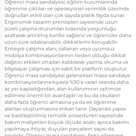
Öğrenci masa sandalyesi, eğitim kurumlarında
öğrenme çıktıları ve operasyonel verimlilik üzerinde
doğrudan etkili olan çok sayıda pratik fayda sunar.
Ergonomik tasarım prensipleri sayesinde uzun
süreli çalışma oturumları sırasında yorgunluğu
azaltarak artırılmış konfor sağlanır ve öğrenciler daha
uzun süre odaklanabilir, dikkatlerini koruyabilir.
Entegre çalışma alanı, sallanan veya uyumsuz
mobilya kombinasyonlarının neden olduğu dikkat
dağıtıcı etkileri ortadan kaldırarak yazma, okuma ve
bilgisayar çalışması için sabit bir platform oluşturur.
Öğrenci masa sandalyesi geleneksel masa-sandalye
kombinasyonlarına kıyasla %30'a varan oranda daha
az yer kapladığından, alan kullanımının optimize
edilmesi önemli bir avantajdır ve bu da okulların
daha fazla öğrenci almasına ya da ek öğrenme
alanları oluşturmasına imkan tanır. Dayanıklı yapısı
ve basitleştirilmiş temizlik prosedürleri sayesinde
bakım maliyetleri büyük ölçüde azalır; ayrıca bakımı
yapılmaya ihtiyaç duyulan parçaların sayısı da
sınırlıdır. Öğrenci masa sandalyesi, farklı öğrenme