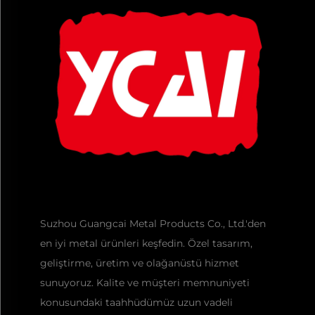
Suzhou Guangcai Metal Products Co., Ltd.'den
en iyi metal ürünleri keşfedin. Özel tasarım,
geliştirme, üretim ve olağanüstü hizmet
sunuyoruz. Kalite ve müşteri memnuniyeti
konusundaki taahhüdümüz uzun vadeli