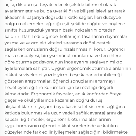
açısı, dik duruşu teşvik edecek şekilde bilimsel olarak
ayarlanmıştır ve bu da uyarıklığı ve bilişsel işlevi artırarak
akademik başarıya doğrudan katkı sağlar. İleri düzeyde
dolgu malzemeleri ağırlığı eşit şekilde dağıtır ve böylece
sınıfta huzursuzluk yaratan baskı noktalarını ortadan
kaldırır. Dahil edildiğinde, kollar için tasarlanan dayamalar
yazma ve yazım aktiviteleri sırasında doğal destek
sağlarken omuzların doğru hizalanmasını korur. Öğrenci
masa sandalyesi, bireysel vücut oranlarına ve tercihlere
göre oturma pozisyonunun ince ayarını sağlayan mikro
ayarlamalara sahiptir. Uygun ergonomik oturma alanlarının
dikkat seviyelerini yüzde yirmi beşe kadar artırabileceği
gösteren araştırmalar, öğrenci sonuçlarını artırmayı
hedefleyen eğitim kurumları için bu özelliği değerli
kılmaktadır. Ergonomik faydalar, anlık konfordan öteye
geçer ve okul yıllarında kazanılan doğru duruş
alışkanlıklarının yaşam boyu kas-iskelet sistemi sağlığına
katkıda bulunmasıyla uzun vadeli sağlık avantajlarını da
kapsar. Eğitimciler, ergonomik oturma alanlarının
uygulanmasının öğrenci dikkat sürelerinde ve katılım
düzeylerinde fark edilir iyileşmeler sağladığını bildirmekte