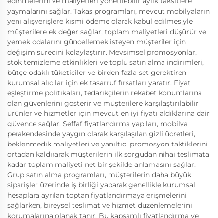
edinmelerini ve maliyetleri yönetilebilir aylık taksitlere
yaymalarını sağlar. Takas programları, mevcut mobilyaların
yeni alışverişlere kısmi ödeme olarak kabul edilmesiyle
müşterilere ek değer sağlar, toplam maliyetleri düşürür ve
yemek odalarını güncellemek isteyen müşteriler için
değişim sürecini kolaylaştırır. Mevsimsel promosyonlar,
stok temizleme etkinlikleri ve toplu satın alma indirimleri,
bütçe odaklı tüketiciler ve birden fazla set gerektiren
kurumsal alıcılar için ek tasarruf fırsatları yaratır. Fiyat
eşleştirme politikaları, tedarikçilerin rekabet konumlarına
olan güvenlerini gösterir ve müşterilere karşılaştırılabilir
ürünler ve hizmetler için mevcut en iyi fiyatı aldıklarına dair
güvence sağlar. Şeffaf fiyatlandırma yapıları, mobilya
perakendesinde yaygın olarak karşılaşılan gizli ücretleri,
beklenmedik maliyetleri ve yanıltıcı promosyon taktiklerini
ortadan kaldırarak müşterilerin ilk sorgudan nihai teslimata
kadar toplam maliyeti net bir şekilde anlamasını sağlar.
Grup satın alma programları, müşterilerin daha büyük
siparişler üzerinde iş birliği yaparak genellikle kurumsal
hesaplara ayrılan toptan fiyatlandırmaya erişmelerini
sağlarken, bireysel teslimat ve hizmet düzenlemelerini
korumalarına olanak tanır. Bu kapsamlı fiyatlandırma ve