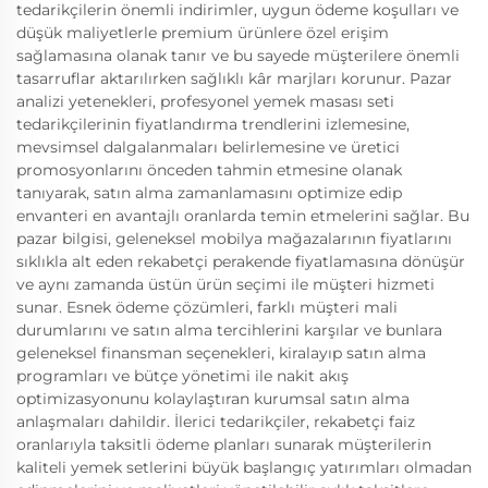
tedarikçilerin önemli indirimler, uygun ödeme koşulları ve
düşük maliyetlerle premium ürünlere özel erişim
sağlamasına olanak tanır ve bu sayede müşterilere önemli
tasarruflar aktarılırken sağlıklı kâr marjları korunur. Pazar
analizi yetenekleri, profesyonel yemek masası seti
tedarikçilerinin fiyatlandırma trendlerini izlemesine,
mevsimsel dalgalanmaları belirlemesine ve üretici
promosyonlarını önceden tahmin etmesine olanak
tanıyarak, satın alma zamanlamasını optimize edip
envanteri en avantajlı oranlarda temin etmelerini sağlar. Bu
pazar bilgisi, geleneksel mobilya mağazalarının fiyatlarını
sıklıkla alt eden rekabetçi perakende fiyatlamasına dönüşür
ve aynı zamanda üstün ürün seçimi ile müşteri hizmeti
sunar. Esnek ödeme çözümleri, farklı müşteri mali
durumlarını ve satın alma tercihlerini karşılar ve bunlara
geleneksel finansman seçenekleri, kiralayıp satın alma
programları ve bütçe yönetimi ile nakit akış
optimizasyonunu kolaylaştıran kurumsal satın alma
anlaşmaları dahildir. İlerici tedarikçiler, rekabetçi faiz
oranlarıyla taksitli ödeme planları sunarak müşterilerin
kaliteli yemek setlerini büyük başlangıç yatırımları olmadan