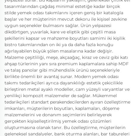
yelpazesi sunar. Bu kapsamlı yaklaşım, geleneksel çiftlik evi
tasarımlarından çağdaş minimal estetiğe kadar birçok
stilde yemek odası takımlarını içeren geniş bir katalogla
başlar ve her müşterinin mevcut dekoru ile kişisel zevkine
uygun seçenekler bulmasını sağlar. Ürün yelpazesi
dikdörtgen, yuvarlak, kare ve eliptik gibi çeşitli masa
şekillerini kapsar ve mahzeme boyutları samimi iki kişilik
bistro takımlarından on iki ya da daha fazla konuğu
ağırlayabilen büyük şölen masalarına kadar değişir.
Malzeme çeşitliliği, meşe, akçaağaç, kiraz ve ceviz gibi katı
ahşap türlerinin yanı sıra premium kaplamalara sahip MDF
ve talaş panolar gibi mühendislik ürünü seçenekleriyle
birlikte önemli bir avantaj sunar. Modern yemek odası
takımı tedarikçileri ayrıca dayanıklılığı estetik çekicilikle
birleştiren metal ayaklı modeller, cam yüzeyli varyantlar ve
yenilikçi kompozit malzemeler de sağlar. Mükemmel
tedarikçileri standart perakendecilerden ayıran özelleştirme
imkanları, müşterilerin boyutları, kaplamaları, döşeme
malzemelerini ve donanım seçimlerini belirleyerek
gerçekten kişiselleştirilmiş yemek odası çözümleri
oluşturmasına olanak tanır. Bu özelleştirme, müşterilerin
geleneksel sandalyeler, bank oturma alanları, bar tabureleri