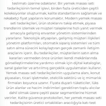
teslimatı üzerine odaklanır. Bir yemek masası seti
tedarikçisinin temel işlevi, birden fazla üreticiden çeşitli
koleksiyonlar oluşturmak, kalite standartlarını sağlamak ve
rekabetçi fiyat yapılarını korumaktır. Modern yemek masası
seti tedarikçileri, ürün stoklarını takip etmek, piyasa
trendlerini izlemek ve müşteri taleplerine hızlı yanıt vermek
amacıyla gelişmiş envanter yönetim sistemlerinden
yararlanır. Teknolojik altyapıları, gelişmiş müşteri ilişkileri
yönetim platformları, otomatik sipariş sistemleri ve tüm
satın alma sürecini kolaylaştıran gerçek zamanlı iletişim
araçlarını içerir. Bu tedarikçiler, müşterilerin satın alma
kararları vermeden önce ürünleri kendi mekânlarında
görselleştirmelerine yardımcı olmak için dijital kataloglar,
sanal galeriler ve artırılmış gerçeklik uygulamaları kullanır.
Yemek masası seti tedarikçilerinin uygulama alanı, konut
piyasaları, ticari işletmeler, otelcilik sektörü ve iç mimarlık
firmaları boyunca uzanır. Fiyata duyarlı tüketiciler, lüks
ürün alanlar ve hacim indirimleri gerektiren toplu alıcılar
dahil olmak üzere çeşitli pazar segmentlerine hizmet
verirler. Kalite güvence protokolleri, her yemek masası seti
tedarikçisinin üretici ortaklıkları aracılığıyla katı test