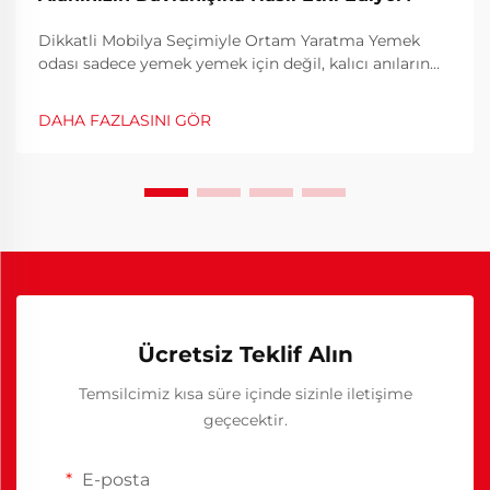
Dikkatli Mobilya Seçimiyle Ortam Yaratma Yemek
odası sadece yemek yemek için değil, kalıcı anıların
yaşandığı, sohbetlerin serbestçe döndüğü ve sıcak
sohbetler eşliğinde bağların güçlendiği bir mekândır.
DAHA FAZLASINI GÖR
Lezzetli yemekler ve sıcak bir ortam...
Ücretsiz Teklif Alın
Temsilcimiz kısa süre içinde sizinle iletişime
geçecektir.
E-posta