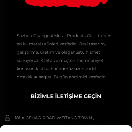
Suzhou Guangcai Metal Products Co., Ltd.'den
en iyi metal ürünleri keşfedin. Özel tasarım,
geliştirme, üretim ve olağanüstü hizmet
sunuyoruz. Kalite ve müşteri memnuniyeti
konusundaki taahhüdümüz uzun vadeli
ortaklıklar sağlar. Bugün arazimizi keşfedin!
BİZİMLE İLETİŞİME GEÇİN
181 AIGEHAO ROAD WEITANG TOWN ,
XIANGCHENGDISTRICT , SUZHOU 215132 , P.R.CHINA