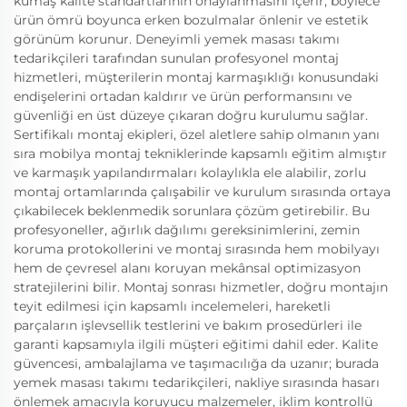
kumaş kalite standartlarının onaylanmasını içerir, böylece
ürün ömrü boyunca erken bozulmalar önlenir ve estetik
görünüm korunur. Deneyimli yemek masası takımı
tedarikçileri tarafından sunulan profesyonel montaj
hizmetleri, müşterilerin montaj karmaşıklığı konusundaki
endişelerini ortadan kaldırır ve ürün performansını ve
güvenliği en üst düzeye çıkaran doğru kurulumu sağlar.
Sertifikalı montaj ekipleri, özel aletlere sahip olmanın yanı
sıra mobilya montaj tekniklerinde kapsamlı eğitim almıştır
ve karmaşık yapılandırmaları kolaylıkla ele alabilir, zorlu
montaj ortamlarında çalışabilir ve kurulum sırasında ortaya
çıkabilecek beklenmedik sorunlara çözüm getirebilir. Bu
profesyoneller, ağırlık dağılımı gereksinimlerini, zemin
koruma protokollerini ve montaj sırasında hem mobilyayı
hem de çevresel alanı koruyan mekânsal optimizasyon
stratejilerini bilir. Montaj sonrası hizmetler, doğru montajın
teyit edilmesi için kapsamlı incelemeleri, hareketli
parçaların işlevsellik testlerini ve bakım prosedürleri ile
garanti kapsamıyla ilgili müşteri eğitimi dahil eder. Kalite
güvencesi, ambalajlama ve taşımacılığa da uzanır; burada
yemek masası takımı tedarikçileri, nakliye sırasında hasarı
önlemek amacıyla koruyucu malzemeler, iklim kontrollü