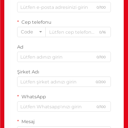
0/100
Cep telefonu
Code
0/16
Ad
0/100
Şirket Adı
0/200
WhatsApp
0/100
Mesaj