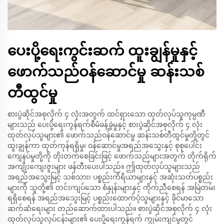
ပေးပို့ရေးကွင်းဆက် ထူးချွန်မှုနှင့်
ဖောက်သည်ဝန်ဆောင်မှု ဆန်းသစ်
တီထွင်မှု
စားပွဲဆိုင်အစုလိုက် ၄ လုံးအတွက် ထင်ရှားသော ထုတ်လုပ်သူကုမ္ပဏီ
များသည် ပေးပို့ရေးကွန်ရက်စီမံခန့်ခွဲမှုနှင့် စားပွဲဆိုင်အစုလိုက် ၄ လုံး
ထုတ်လုပ်သူများ၏ ဖောက်သည်ဝန်ဆောင်မှု ဆန်းသစ်တီထွင်မှုတို့တွင်
ထူးချွန်ကာ ထုတ်ကုန်ရရှိမှု၊ ဝန်ဆောင်မှုအရည်အသွေးနှင့် စုစုပေါင်း
ကျေနပ်မှုတို့ကို တိုးတက်စေခြင်းဖြင့် ဖောက်သည်များအတွက် တိုက်ရိုက်
အကျိုးကျေးဇူးများ ဖန်တီးပေးပါသည်။ ဤထုတ်လုပ်သူများသည်
အရည်အသွေးမြင့် သစ်သား၊ ပစ္စည်းကိရိယာများနှင့် အဆုံးသတ်ပစ္စည်း
များကို သူတို့၏ တင်းကျပ်သော စံနှုန်းများနှင့် ကိုက်ညီစေရန် အမြဲတမ်း
ရရှိစေရန် အရည်အသွေးမြင့် ပစ္စည်းထောက်ပံ့သူများနှင့် ခိုင်မာသော
ဆက်ဆံရေးများ တည်ဆောက်ထားပါသည်။ စားပွဲဆိုင်အစုလိုက် ၄ လုံး
ထုတ်လုပ်သူလုပ်ငန်းများ၏ ပေးပို့ရေးကွန်ရက် ကျွမ်းကျင်မှုတွင်