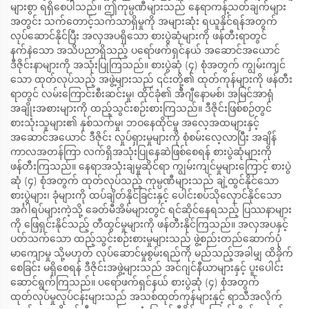
များစွာ ရရှိစေပါသည်။ ဤကုမ္ပဏီများသည် နေရာကန့်သတ်ချက်များ
အတွင်း သက်တောင့်သက်သာရှိမှုကို အများဆုံး ရယူနိုင်ရန်အတွက်
လုပ်ဆောင်နိုင်ပြီး အလှအပရှိသော စားပွဲဆုံများကို ဖန်တီးရာတွင်
နက်နဲသော အသိပညာရှိသည့် ပရော်ဖက်ရှင်နယ် အဆောင်အယောင်
ဒီဇိုင်းနာများကို အသုံးပြုကြသည်။ စားပွဲဆုံ (၄) စုံအတွက် ကျွမ်းကျင်
သော ထုတ်လုပ်သည့် အဖွဲ့များသည် ၎င်းတို့၏ ထုတ်ကုန်များကို ဖန်တီး
ရာတွင် လမ်းကြောင်းစီးဆင်းမှု၊ ထိုင်ခုံ၏ အီဂျီနောမစ်၊ အမြင်အာရုံ
အချိုးအစားများကို ထည့်သွင်းစဉ်းစားကြသည်။ ဒီဇိုင်းဖြစ်စဉ်တွင်
စားသုံးသူများ၏ နှစ်သက်မှု၊ ဘဝနေထိုင်မှု အလေ့အထများနှင့်
အဆောင်အယောင် ဒီဇိုင်း လှုပ်ရှားမှုများကို စုံစမ်းလေ့လာပြီး အချိန်
ကာလအတန်ကြာ လက်ရှိအသုံးပြုနေဆဲဖြစ်စေရန် စားပွဲဆုံများကို
ဖန်တီးကြသည်။ နေရာအသုံးချမှုဆိုင်ရာ ကျွမ်းကျင်မှုများကြောင့် စားပွဲ
ဆုံ (၄) စုံအတွက် ထုတ်လုပ်သည့် ကုမ္ပဏီများသည် ချဲ့ထွင်နိုင်သော
စားပွဲများ၊ ခုံများကို ထပ်ချိတ်နိုင်ခြင်းနှင့် ပေါင်းစပ်သိုလှောင်နိုင်သော
အင်္ဂါရပ်များကဲ့သို့ ခေတ်မီအိမ်များတွင် ရင်ဆိုင်နေရသည့် ပြဿနာများ
ကို ဖြေရှင်းနိုင်သည့် တီထွင်မှုများကို ဖန်တီးနိုင်ကြသည်။ အလှအပနှင့်
ပတ်သက်သော ထည့်သွင်းစဉ်းစားမှုများသည် ဖွဲ့စည်းတည်ဆောက်ပုံ
မာကျောမှု သို့မဟုတ် လုပ်ဆောင်မှုစွမ်းရည်ကို မည်သည့်အခါမျှ ထိခိုက်
စေခြင်း မရှိစေရန် ဒီဇိုင်းအဖွဲ့များသည် အင်ဂျင်နီယာများနှင့် ပူးပေါင်း
ဆောင်ရွက်ကြသည်။ ပရော်ဖက်ရှင်နယ် စားပွဲဆုံ (၄) စုံအတွက်
ထုတ်လုပ်မှုလုပ်ငန်းများသည် အသစ်ထုတ်ကုန်များနှင့် ရာသီအလိုက်