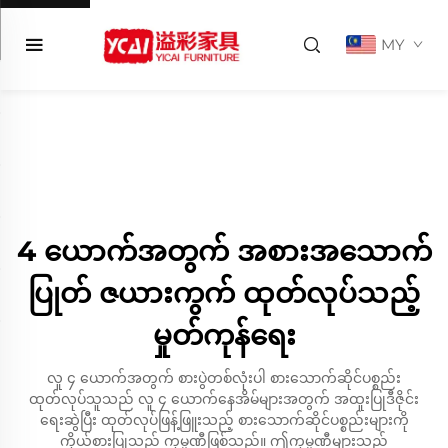
MY
4 ယောက်အတွက် အစားအသောက်
ပြုတ် ဇယားကွက် ထုတ်လုပ်သည့်
မှုတ်ကုန်ရေး
လူ ၄ ယောက်အတွက် စားပွဲတစ်လုံးပါ စားသောက်ဆိုင်ပစ္စည်း
ထုတ်လုပ်သူသည် လူ ၄ ယောက်နေအိမ်များအတွက် အထူးပြုဒီဇိုင်း
ရေးဆွဲပြီး ထုတ်လုပ်ဖြန့်ဖြူးသည့် စားသောက်ဆိုင်ပစ္စည်းများကို
ကိုယ်စားပြုသည့် ကုမ္ပဏီဖြစ်သည်။ ဤကုမ္ပဏီများသည်