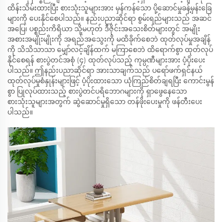
ထိန်းသိမ်းထားပြီး စားသုံးသူများအား မှန်ကန်သော ပို့ဆောင်မှုခန့်မှန်းခြေ
များကို ပေးနိုင်စေပါသည်။ နည်းပညာဆိုင်ရာ စွမ်းရည်များသည် အဆင်
အပြေ၊ ပစ္စည်းကိရိယာ သို့မဟုတ် ဒီဇိုင်းအသေးစိတ်များတွင် အမျိုး
အစားအမျိုးမျိုးကို အရည်အသွေးကို မထိခိုက်စေဘဲ ထုတ်လုပ်မှုအချိန်
ကို သိသိသာသာ မျှော်လင့်ချိန်ထက် မကြာစေဘဲ ထိရောက်စွာ ထုတ်လုပ်
နိုင်စေရန် စားပွဲတင်အစုံ (၄) ထုတ်လုပ်သည့် ကုမ္ပဏီများအား ပံ့ပိုးပေး
ပါသည်။ ဤနည်းပညာဆိုင်ရာ အားသာချက်သည် ပရော်ဖက်ရှင်နယ်
ထုတ်လုပ်မှုစံနှုန်းများဖြင့် ပံ့ပိုးထားသော ယုံကြည်စိတ်ချရပြီး ကောင်းမွန်
စွာ ပြုလုပ်ထားသည့် စားပွဲတင်ပရိဘောဂများကို ရှာဖွေနေသော
စားသုံးသူများအတွက် ဆွဲဆောင်မှုရှိသော တန်ဖိုးပေးမှုကို ဖန်တီးပေး
ပါသည်။