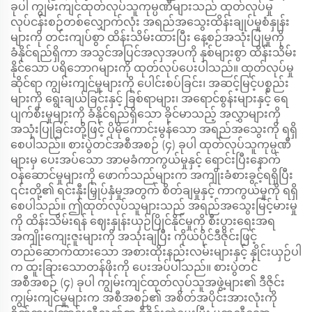
ခုပါ ကျွမ်းကျင်ထုတ်လုပ်သူကုမ္ပဏီများသည် ထုတ်လုပ်မှု
လုပ်ငန်းစဉ်တစ်လျှောက်လုံး အရည်အသွေးထိန်းချုပ်မှုစံနှုန်း
များကို တင်းကျပ်စွာ ထိန်းသိမ်းထားပြီး နေ့စဉ်အသုံးပြုမှုကို
ခံနိုင်ရည်ရှိကာ အသွင်အပြင်အလှအပကို နှစ်များစွာ ထိန်းသိမ်း
နိုင်သော ပရိဘောဂများကို ထုတ်လုပ်ပေးပါသည်။ ထုတ်လုပ်မှု
ဆိုင်ရာ ကျွမ်းကျင်မှုများကို ပေါင်းစပ်ခြင်း၊ အဆင့်မြင့်ပစ္စည်း
များကို ရွေးချယ်ခြင်းနှင့် ခြစ်ရာများ၊ အရောင်စွန်းများနှင့် ရေ
ပျက်စီးမှုများကို ခံနိုင်ရည်ရှိသော ခိုင်မာသည့် အလွှာများကို
အသုံးပြုခြင်းတို့ဖြင့် ပိုမိုကောင်းမွန်သော အရည်အသွေးကို ရရှိ
စေပါသည်။ စားပွဲတင်အစီအစဉ် (၄) ခုပါ ထုတ်လုပ်သူကုမ္ပဏီ
များမှ ပေးအပ်သော အာမခံကာကွယ်မှုနှင့် ရောင်းပြီးနောက်
ဝန်ဆောင်မှုများကို ဖောက်သည်များက အကျိုးခံစားခွင့်ရရှိပြီး
၎င်းတို့၏ ရင်းနှီးမြှုပ်နှံမှုအတွက် စိတ်ချမှုနှင့် ကာကွယ်မှုကို ရရှိ
စေပါသည်။ ဤထုတ်လုပ်သူများသည် အရည်အသွေးမြင့်မားမှု
ကို ထိန်းသိမ်းရန် ဈေးနှုန်းယှဉ်ပြိုင်နိုင်မှုကို စီးပွားရေးအရ
အကျိုးကျေးဇူးများကို အသုံးချပြီး ကိုယ်ပိုင်ဒီဇိုင်းဖြင့်
တည်ဆောက်ထားသော အစားထိုးနည်းလမ်းများနှင့် နှိုင်းယှဉ်ပါ
က ထူးခြားသောတန်ဖိုးကို ပေးအပ်ပါသည်။ စားပွဲတင်
အစီအစဉ် (၄) ခုပါ ကျွမ်းကျင်ထုတ်လုပ်သူအဖွဲ့များ၏ ဒီဇိုင်း
ကျွမ်းကျင်မှုများက အစီအစဉ်၏ အစိတ်အပိုင်းအားလုံးကို