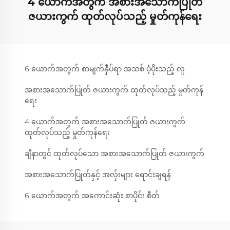
4 ယောက်အတွက် အစားအသောက်ပြုတ်
ဇယားကွက် ထုတ်လုပ်သည့် မှုတ်ကုန်ရေး
6 ယောက်အတွက် စာမျက်နှီပ်ရာ အသစ် ပံ့ပိုးသည့် လူ
အစားအသောက်ပြုတ် ဇယားကွက် ထုတ်လုပ်သည့် မှုတ်ကုန်
ရေး
4 ယောက်အတွက် အစားအသောက်ပြုတ် ဇယားကွက်
ထုတ်လုပ်သည့် မှုတ်ကုန်ရေး
ချီနာတွင် ထုတ်လုပ်သော အစားအသောက်ပြုတ် ဇယားကွက်
အစားအသောက်ပြုတ်နှင့် အလှ်းများ ရောင်းချရန်
6 ယောက်အတွက် အကောင်းဆုံး စာပိုင်း စီတ်