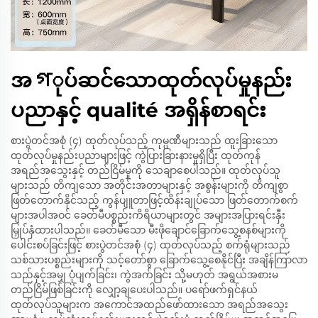
အগုပ်ဆင်သောထုတ်လုပ်မှုနည်း
ပညာနှင့် qualité အရှိန်စာရင်း
စားပွဲတင်အစုံ (၄) ထုတ်လုပ်သည့် ကုမ္ပဏီများသည် ထူးခြားသော
ထုတ်လုပ်မှုနည်းပညာများဖြင့် ကွဲပြားခြားနားမှုရှိပြီး ထုတ်ကုန်
အရည်အသွေးနှင့် တည်ငြိမ်မှုကို သေချာစေပါသည်။ ထုတ်လုပ်သူ
များသည် တိကျသော အတိုင်းအတာများနှင့် အစွန်းများကို တိကျစွာ
ဖြတ်တောက်နိုင်သည့် ကွန်ပျူတာဖြင့်ထိန်းချုပ်သော ဖြတ်တောက်စက်
များအပါအဝင် ခေတ်မီပစ္စည်းကိရိယာများတွင် အများအပြားရင်းနှီး
မြှုပ်နှံထားပါသည်။ ခေတ်မီသော မီးဖိုချောင်ခြောက်သွေ့စနစ်များကို
ပေါင်းစပ်ခြင်းဖြင့် စားပွဲတင်အစုံ (၄) ထုတ်လုပ်သည့် စက်ရုံများသည်
သစ်သားပစ္စည်းများကို သင့်တော်စွာ ခြောက်သွေ့စေနိုင်ပြီး အချိန်ကြာလာ
သည်နှင့်အမျှ ပုံပျက်ခြင်း၊ ကွဲအက်ခြင်း သို့မဟုတ် အရွယ်အစားမ
တည်ငြိမ်ဖြစ်ခြင်းကို လျှော့ချပေးပါသည်။ ပရော်ဖက်ရှင်နယ်
ထုတ်လုပ်သူများက အကောင်အထည်ဖော်ထားသော အရည်အသွေး