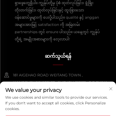
ရှာဖွေတွေ့ရှိပါ။ ကျွန်ုပ်တို့မှ ပုံစံ ထုတ်လုပ်ခြင်း၊ ဖွံ့ဖြိုး
တိုးတက်ခြင်း၊ ထုတ်လုပ်ခြင်းနှင့် ထူးခြားသော
ဝန်ဆောင်မှုများကို ပေးပို့ပါသည်။ qualité နှင့် anggan
အများအားဖြင့် satisfaction ကို အမြဲတမ်း
partnerships တွင် ensure ပါသည်။ ယနေ့တွင် ကျွန်ုပ်
တို့ရဲ့ အမျိုးအစားများကို လေ့လာပါ!
ဆက်သွယ်ရန်
181 AIGEHAO ROAD WEITANG TOWN ,
XIANGCHENGDISTRICT , SUZHOU 215132 , P.R.CHINA
We value your privacy
+86-152 5000 0863
We use cookies and similar tools to provide our services.
If you don't want to accept all cookies, click Personalize
[email protected]
cookies.