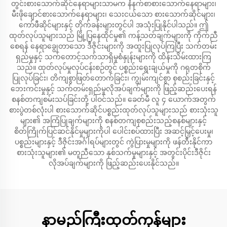
တွင်းစားသောက်ဆိုင်နေရာများသာမက နံနက်စာစားသောက်နေရာများ၊
မီးဖိုချောင်စားသောက်နေရာများ၊ သေးငယ်သော စားသောက်ဆိုင်များ၊
ကော်ဖီဆိုင်များနှင့် တိုက်ခန်းများတွင်ပါ အသုံးပြုနိုင်ပါသည်။ ဤ
ထုတ်လုပ်သူများသည် မြို့ပြနေထိုင်မှု၏ ကန့်သတ်ချက်များကို ကိုက်ညီ
စေရန် နေရာချွေတာသော ဒီဇိုင်းများကို အထူးပြုလုပ်ကြပြီး သက်တမ်း
ရှည်မှုနှင့် သက်တောင့်သက်သာရှိမှုစံနှုန်းများကို ထိန်းသိမ်းထားကြ
သည်။ ထုတ်လုပ်မှုလုပ်ငန်းစဉ်တွင် ပစ္စည်းရွေးချယ်မှုကို ဂရုတစိုက်
ပြုလုပ်ခြင်း၊ တိကျစွာဖြတ်တောက်ခြင်း၊ ကျွမ်းကျင်စွာ စုစည်းခြင်းနှင့်
ဘေးကင်းမှုနှင့် သက်တမ်းရှည်မှုလိုအပ်ချက်များကို ဖြည့်ဆည်းပေးရန်
စနစ်တကျစမ်းသပ်ခြင်းတို့ ပါဝင်သည်။ ခေတ်မီ လူ ၄ ယောက်အတွက်
စားပွဲတစ်လုံးပါ စားသောက်ဆိုင်ပစ္စည်းထုတ်လုပ်သူများသည် စားသုံးသူ
များ၏ အကြံပြုချက်များကို စနစ်တကျစုစည်းသည့်စနစ်များနှင့်
စိတ်ကြိုက်ပြင်ဆင်နိုင်မှုများကိုပါ ပေါင်းစပ်ထားပြီး အဆင့်မြှင့်ပေးမှု၊
ပစ္စည်းများနှင့် ဒီဇိုင်းအင်္ဂါရပ်များတွင် ကွဲပြားမှုများကို ဖန်တီးနိုင်ကာ
စားသုံးသူများ၏ မတူညီသော နှစ်သက်မှုများနှင့် အတွင်းပိုင်းဒီဇိုင်း
လိုအပ်ချက်များကို ဖြည့်ဆည်းပေးနိုင်သည်။
နာမည်ကြီးထုတ်ကုန်များ