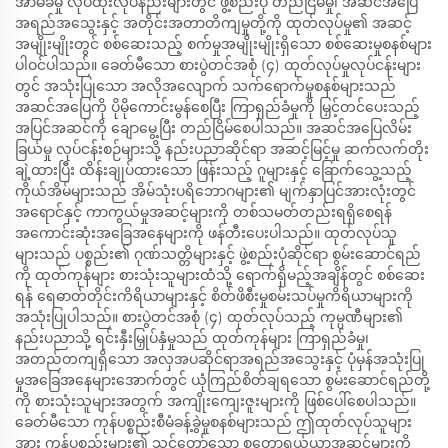
အာမခံမှု လုပ်ထုံးလုပ်နည်းများတွင် ဖွဲ့စည်းပုံ တည်ငြိမ်မှု၊ အဆင်အပြေ
အရည်အသွေးနှင့် အတိုင်းအတာတိကျမှုတို့ကို ထုတ်လုပ်မှု၏ အဆင့်
အမျိုးမျိုးတွင် စစ်ဆေးသည့် စက်မှုအမျိုးမျိုးရှိသော စစ်ဆေးမှုစနစ်များ
ပါဝင်ပါသည်။ ခေတ်မီသော စားပွဲတင်အစုံ (၄) ထုတ်လုပ်မှုလုပ်ငန်းများ
တွင် အသုံးပြုသော အလိုအလျောက် သက်ရောက်မှုစနစ်များသည်
အဆင်အပြေကို ပိုမိုကောင်းမွန်စေပြီး ကြာရှည်ခံမှုကို မြှင့်တင်ပေးသည့်
အပြင်အဆင်ကို ချောမွေ့ပြီး တည်ငြိမ်စေပါသည်။ အဆင်အပြေလိမ်း
ခြယ်မှု လုပ်ငန်းစဉ်များသို့ နည်းပညာဆိုင်ရာ အဆင့်မြင့်မှု ဆက်လက်တိုး
ချဲ့ထားပြီး ထိန်းချုပ်ထားသော ဖြန်းသည့် ဂူများနှင့် ခြောက်သွေ့သည့်
ကိုယ်အိမ်များသည် အိမ်သုံးပရိဘောဂများ၏ မျက်နှာပြင်အားလုံးတွင်
အရောင်နှင့် ကာကွယ်မှုအဆင့်များကို တစ်သမတ်တည်းရရှိစေရန်
အကောင်းဆုံးအခြေအနေများကို ဖန်တီးပေးပါသည်။ ထုတ်လုပ်သူ
များသည် ပစ္စည်း၏ ဂုဏ်သတ္တိများနှင့် ဖွဲ့စည်းပုံဆိုင်ရာ စွမ်းဆောင်ရည်
ကို ထုတ်ကုန်များ စားသုံးသူများထံသို့ ရောက်ရှိမည့်အချိန်တွင် စစ်ဆေး
ရန် ရေဓာတ်တိုင်းကိရိယာများနှင့် စိတ်ဖိစီးမှုစမ်းသပ်မှုကိရိယာများကို
အသုံးပြုပါသည်။ စားပွဲတင်အစုံ (၄) ထုတ်လုပ်သည့် ကုမ္ပဏီများ၏
နည်းပညာသို့ ရင်းနှီးမြှုပ်နှံမှုသည် ထုတ်ကုန်များ ကြာရှည်ခံမှု၊
အတည်တကျရှိသော အလှအပဆိုင်ရာအရည်အသွေးနှင့် ပုံမှန်အသုံးပြု
မှုအခြေအနေများအောက်တွင် ယုံကြည်စိတ်ချရသော စွမ်းဆောင်ရည်တို့
ကို စားသုံးသူများအတွက် အကျိုးကျေးဇူးများကို ဖြစ်ပေါ်စေပါသည်။
ခေတ်မီသော ကုန်ပစ္စည်းစီမံခန့်ခွဲမှုစနစ်များသည် ဤထုတ်လုပ်သူများ
အား ကုန်ပစ္စည်းများ၏ သင့်တော်သော စတော့ရှယ်ယာအဆင့်များကို