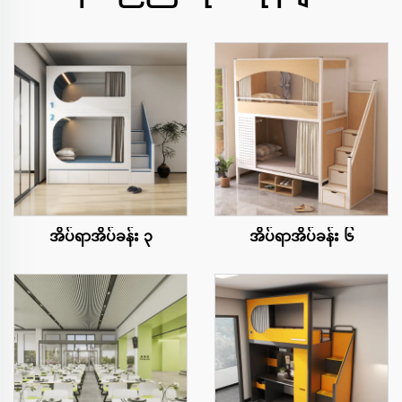
အိပ်ရာအိပ်ခန်း ၃
အိပ်ရာအိပ်ခန်း ၆