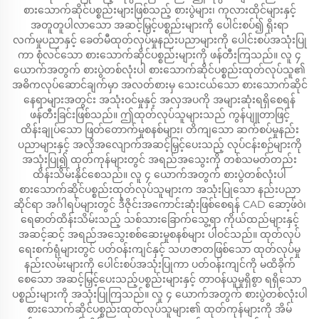
စားသောက်ဆိုင်ပစ္စည်းများဖြစ်သည့် စားပွဲများ၊ ကုလားထိုင်များနှင့်
အတူတူပါလာသော အဆင့်မြှင့်ပစ္စည်းများကို ပေါင်းစပ်၍ ရိုးရာ
လက်မှုပညာနှင့် ခေတ်မီထုတ်လုပ်မှုနည်းပညာများကို ပေါင်းစပ်အသုံးပြု
ကာ စုံလင်သော စားသောက်ဆိုင်ပစ္စည်းများကို ဖန်တီးကြသည်။ လူ ၄
ယောက်အတွက် စားပွဲတစ်လုံးပါ စားသောက်ဆိုင်ပစ္စည်းထုတ်လုပ်သူ၏
အဓိကလုပ်ဆောင်ချက်မှာ အလတ်စားမှ သေးငယ်သော စားသောက်ဆိုင်
နေရာများအတွင်း အသုံးဝင်မှုနှင့် အလှအပကို အများဆုံးရရှိစေရန်
ဖန်တီးခြင်းဖြစ်သည်။ ဤထုတ်လုပ်သူများသည် ကွန်ပျူတာဖြင့်
ထိန်းချုပ်သော ဖြတ်တောက်မှုစနစ်များ၊ တိကျသော ဆက်စပ်မှုနည်း
ပညာများနှင့် အလိုအလျောက်အဆင့်မြှင့်ပေးသည့် လုပ်ငန်းစဉ်များကို
အသုံးပြု၍ ထုတ်ကုန်များတွင် အရည်အသွေးကို တစ်သမတ်တည်း
ထိန်းသိမ်းနိုင်စေသည်။ လူ ၄ ယောက်အတွက် စားပွဲတစ်လုံးပါ
စားသောက်ဆိုင်ပစ္စည်းထုတ်လုပ်သူများက အသုံးပြုသော နည်းပညာ
ဆိုင်ရာ အင်္ဂါရပ်များတွင် ဒီဇိုင်းအကောင်းဆုံးဖြစ်စေရန် CAD ဆော့ဖ်ဝဲ၊
ရေဓာတ်ထိန်းသိမ်းသည့် သစ်သားခြောက်သွေ့ရာ ကိုယ်ထည်များနှင့်
အဆင့်ဆင့် အရည်အသွေးစစ်ဆေးမှုစနစ်များ ပါဝင်သည်။ ထုတ်လုပ်
ရေးစက်ရုံများတွင် ပတ်ဝန်းကျင်နှင့် သဟဇာတဖြစ်သော ထုတ်လုပ်မှု
နည်းလမ်းများကို ပေါင်းစပ်အသုံးပြုကာ ပတ်ဝန်းကျင်ကို မထိခိုက်
စေသော အဆင့်မြှင့်ပေးသည့်ပစ္စည်းများနှင့် တာဝန်ယူမှုရှိစွာ ရရှိသော
ပစ္စည်းများကို အသုံးပြုကြသည်။ လူ ၄ ယောက်အတွက် စားပွဲတစ်လုံးပါ
စားသောက်ဆိုင်ပစ္စည်းထုတ်လုပ်သူများ၏ ထုတ်ကုန်များကို အိမ်