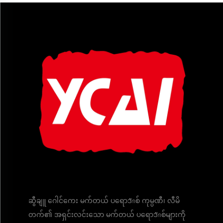
ဆွီချူ ဂေါင်ကေး မက်တယ် ပရောဒักစ် ကုမ္ပဏီ၊ လီမိ
တက်၏ အရှင်းလင်းသော မက်တယ် ပရောဒักစ်များကို