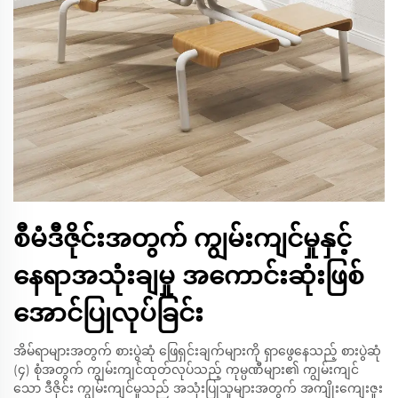
စီမံဒီဇိုင်းအတွက် ကျွမ်းကျင်မှုနှင့်
နေရာအသုံးချမှု အကောင်းဆုံးဖြစ်
အောင်ပြုလုပ်ခြင်း
အိမ်ရာများအတွက် စားပွဲဆုံ ဖြေရှင်းချက်များကို ရှာဖွေနေသည့် စားပွဲဆုံ
(၄) စုံအတွက် ကျွမ်းကျင်ထုတ်လုပ်သည့် ကုမ္ပဏီများ၏ ကျွမ်းကျင်
သော ဒီဇိုင်း ကျွမ်းကျင်မှုသည် အသုံးပြုသူများအတွက် အကျိုးကျေးဇူး