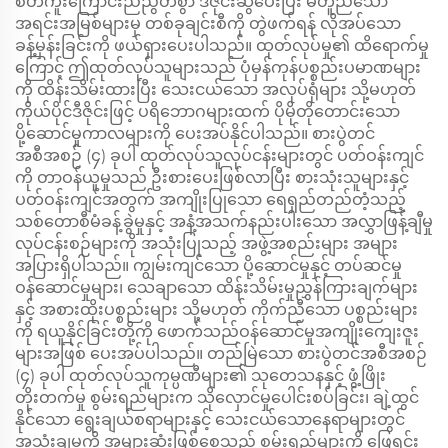
စိတ်ကူးကြောင်းညီညွတ်စွာ ဒီဇိုင်းဆွဲပေးပြီး မတူညီသော
အရင်းအမြစ်များမှ တစ်ခုချင်းစီကို တွဲဖက်ရန် လိုအပ်သော
ခန့်မှန်းခြင်းကို ဖယ်ရှားပေးပါသည်။ ထုတ်လုပ်မှု၏ ထိရောက်မှု
ကြောင့် ဤထုတ်လုပ်သူများသည် ပုံမှန်ကုန်ပစ္စည်းပမာဏများ
ကို ထိန်းသိမ်းထားပြီး သေးငယ်သော အလုပ်ရုံများ သို့မဟုတ်
ကိုယ်ပိုင်ဒီဇိုင်းဖြင့် ပရိဘောဂများထက် ပိုမိုတိုတောင်းသော
ပို့ဆောင်မှုကာလများကို ပေးအပ်နိုင်ပါသည်။ စားပွဲတင်
အစီအစဉ် (၄) ခုပါ ထုတ်လုပ်သူလုပ်ငန်းများတွင် ပတ်ဝန်းကျင်
ကို တာဝန်ယူမှုသည် ဦးစားပေးဖြစ်လာပြီး စားသုံးသူများနှင့်
ပတ်ဝန်းကျင်အတွက် အကျိုးပြုသော ရေရှည်တည်တံ့သည့်
သစ်တောစီမံခန့်ခွဲမှုနှင့် အနံ့အသက်နည်းပါးသော အလွှာဖြန့်ချီမှု
လုပ်ငန်းစဉ်များကို အသုံးပြုသည့် အဖွဲ့အစည်းများ အများ
အပြားရှိပါသည်။ ကျွမ်းကျင်သော ပို့ဆောင်မှုနှင့် တပ်ဆင်မှု
ဝန်ဆောင်မှုများ၊ သေချာသော ထိန်းသိမ်းမှုညွှန်ကြားချက်များ
နှင့် အစားထိုးပစ္စည်းများ သို့မဟုတ် ကိုက်ညီသော ပစ္စည်းများ
ကို ရယူနိုင်ခြင်းတို့ကို ဖောက်သည်ဝန်ဆောင်မှုအကျိုးကျေးဇူး
များအဖြစ် ပေးအပ်ပါသည်။ တည်မြဲသော စားပွဲတင်အစီအစဉ်
(၄) ခုပါ ထုတ်လုပ်သူကုမ္ပဏီများ၏ သုတေသနနှင့် ဖွံ့ဖြိုး
တိုးတက်မှု စွမ်းရည်များက သိုလှောင်မှုပေါင်းစပ်ခြင်း၊ ချဲ့ထွင်
နိုင်သော ရွေးချယ်စရာများနှင့် သေးငယ်သောနေရာများတွင်
အသုံးချမှုကို အများဆုံးဖြစ်စေသည့် စွမ်းရည်များကို ဖြေရှင်း