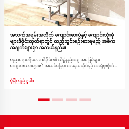
အသက်အရမ်းအလိုက် ကျောင်းစားပွဲနှင့် ကျောင်းသုံးခုံ
များဒီဇိုင်းထုတ်ရာတွင် ထည့်သွင်းစဉ်းစားရမည့် အဓိက
အချက်များမှာ အဘယ်နည်း။
ပညာရေးပရိဘောဂဒီဇိုင်း၏ သိပ္ပံနည်းကျ အခြေခံများ
ကျောင်းသားများ၏ အဆင်ပြေမှု၊ အနေအထိုင်နှင့် အာရုံစူးစိုက်မှု
တို့ကို အထောက်အကူပြုရန် ကျောင်းပရိဘောဂဒီဇိုင်းကို စဉ်းစား
တီထွင်ခြင်းမှသည် အကောင်းဆုံးသင်ယူမှုပတ်ဝန်းကျင်ကို ဖန်တီး
ပိုမိုကြည့်ရှုပါ။
ခြင်းအထိ ဖြစ်ပါသည်။