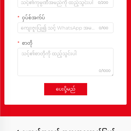
0/200
ဝှပ်စ်အက်ပ်
0/100
စာတို
0/1000
ပေးပို့မည်