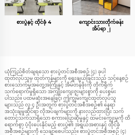
စားပွဲနှင့် ထိုင်ခုံ 4
ကျောင်းသားတိုက်ခန်း
အိပ်ရာ ၂
ယုံကြည်စိတ်ချရသော စားပွဲတင်အစီအစဉ် (၄) ခုပါ
ထုတ်လုပ်သူမှ ထုတ်ကုန်များကို ရွေးချယ်ခြင်းသည် သင့်နေ့စဉ်
စားသောက်မှုအတွေ့အကြုံနှင့် အိမ်တန်ဖိုးကို တိုက်ရိုက်
သက်ရောက်မှုရှိသော အကျိုးကျေးဇူးများစွာကို ပေးစွမ်း
ပါသည်။ ပထမဆုံးအနေဖြင့်၊ ဤကျွမ်းကျင်ထုတ်လုပ်သူ
များသည် လူ ၄ ဦးအတွက် စားပွဲတင်အစီအစဉ်၏ နေရာ
အသုံးချမှုဆိုင်ရာ လိုအပ်ချက်များကို နားလည်ထားပြီး သက်
တောင့်သက်သာရှိသော စကားပြောဆိုမှုနှင့် ထမင်းကျွေးမှုကို ထိ
ရောက်စွာ ပံ့ပိုးပေးနိုင်မည့် စားပွဲ၏ အရွယ်အစားနှင့် ထိုင်ခုံ
အစီအစဉ်များကို သေချာစေပါသည်။ စားပွဲတင်အစီအစဉ် (၄)