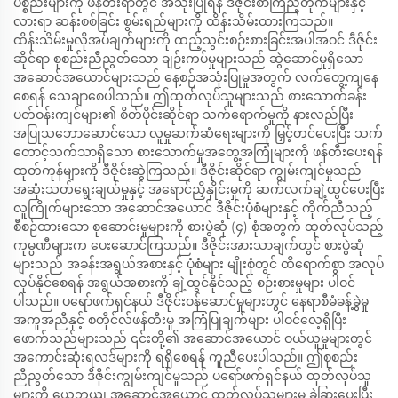
ပစ္စည်းများကို ဖန်တီးရာတွင် အသုံးပြုရန် ဒီဇိုင်းစာကြည့်တိုက်များနှင့်
လားရာ ဆန်းစစ်ခြင်း စွမ်းရည်များကို ထိန်းသိမ်းထားကြသည်။
ထိန်းသိမ်းမှုလိုအပ်ချက်များကို ထည့်သွင်းစဉ်းစားခြင်းအပါအဝင် ဒီဇိုင်း
ဆိုင်ရာ စုစည်းညီညွတ်သော ချဉ်းကပ်မှုများသည် ဆွဲဆောင်မှုရှိသော
အဆောင်အယောင်များသည် နေ့စဉ်အသုံးပြုမှုအတွက် လက်တွေ့ကျနေ
စေရန် သေချာစေပါသည်။ ဤထုတ်လုပ်သူများသည် စားသောက်ခန်း
ပတ်ဝန်းကျင်များ၏ စိတ်ပိုင်းဆိုင်ရာ သက်ရောက်မှုကို နားလည်ပြီး
အပြုသဘောဆောင်သော လူမှုဆက်ဆံရေးများကို မြှင့်တင်ပေးပြီး သက်
တောင့်သက်သာရှိသော စားသောက်မှုအတွေ့အကြုံများကို ဖန်တီးပေးရန်
ထုတ်ကုန်များကို ဒီဇိုင်းဆွဲကြသည်။ ဒီဇိုင်းဆိုင်ရာ ကျွမ်းကျင်မှုသည်
အဆုံးသတ်ရွေးချယ်မှုနှင့် အရောင်ညှိနှိုင်းမှုကို ဆက်လက်ချဲ့ထွင်ပေးပြီး
လူကြိုက်များသော အဆောင်အယောင် ဒီဇိုင်းပုံစံများနှင့် ကိုက်ညီသည့်
စီစဉ်ထားသော စုဆောင်းမှုများကို စားပွဲဆုံ (၄) စုံအတွက် ထုတ်လုပ်သည့်
ကုမ္ပဏီများက ပေးဆောင်ကြသည်။ ဒီဇိုင်းအားသာချက်တွင် စားပွဲဆုံ
များသည် အခန်းအရွယ်အစားနှင့် ပုံစံများ မျိုးစုံတွင် ထိရောက်စွာ အလုပ်
လုပ်နိုင်စေရန် အရွယ်အစားကို ချဲ့ထွင်နိုင်သည့် စဉ်းစားမှုများ ပါဝင်
ပါသည်။ ပရော်ဖက်ရှင်နယ် ဒီဇိုင်းဝန်ဆောင်မှုများတွင် နေရာစီမံခန့်ခွဲမှု
အကူအညီနှင့် စတိုင်လ်ဖန်တီးမှု အကြံပြုချက်များ ပါဝင်လေ့ရှိပြီး
ဖောက်သည်များသည် ၎င်းတို့၏ အဆောင်အယောင် ဝယ်ယူမှုများတွင်
အကောင်းဆုံးရလဒ်များကို ရရှိစေရန် ကူညီပေးပါသည်။ ဤစုစည်း
ညီညွတ်သော ဒီဇိုင်းကျွမ်းကျင်မှုသည် ပရော်ဖက်ရှင်နယ် ထုတ်လုပ်သူ
များကို ယေဘုယျ အဆောင်အယောင် ထုတ်လုပ်သူများမှ ခွဲခြားပေးပြီး