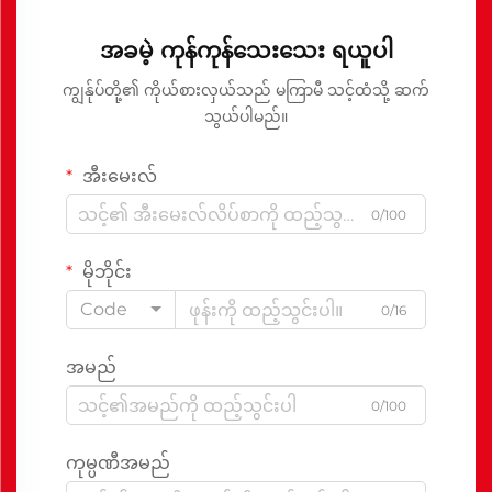
အခမဲ့ ကုန်ကုန်သေးသေး ရယူပါ
ကျွန်ုပ်တို့၏ ကိုယ်စားလှယ်သည် မကြာမီ သင့်ထံသို့ ဆက်
သွယ်ပါမည်။
အီးမေးလ်
0/100
မိုဘိုင်း
Code
0/16
အမည်
0/100
ကုမ္ပဏီအမည်