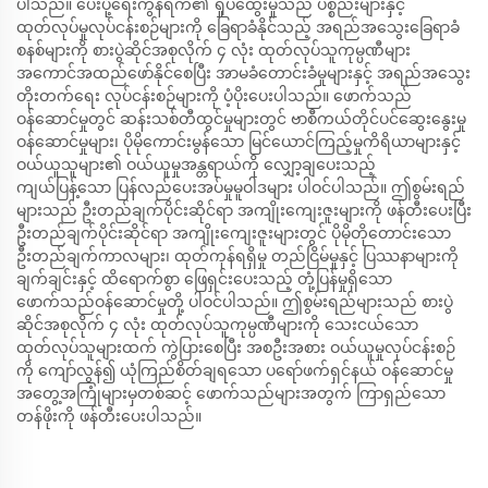
ပါသည်။ ပေးပို့ရေးကွန်ရက်၏ ရှုပ်ထွေးမှုသည် ပစ္စည်းများနှင့်
ထုတ်လုပ်မှုလုပ်ငန်းစဉ်များကို ခြေရာခံနိုင်သည့် အရည်အသွေးခြေရာခံ
စနစ်များကို စားပွဲဆိုင်အစုလိုက် ၄ လုံး ထုတ်လုပ်သူကုမ္ပဏီများ
အကောင်အထည်ဖော်နိုင်စေပြီး အာမခံတောင်းခံမှုများနှင့် အရည်အသွေး
တိုးတက်ရေး လုပ်ငန်းစဉ်များကို ပံ့ပိုးပေးပါသည်။ ဖောက်သည်
ဝန်ဆောင်မှုတွင် ဆန်းသစ်တီထွင်မှုများတွင် ဗာစီကယ်တိုင်ပင်ဆွေးနွေးမှု
ဝန်ဆောင်မှုများ၊ ပိုမိုကောင်းမွန်သော မြင်ယောင်ကြည့်မှုကိရိယာများနှင့်
ဝယ်ယူသူများ၏ ဝယ်ယူမှုအန္တရာယ်ကို လျှော့ချပေးသည့်
ကျယ်ပြန့်သော ပြန်လည်ပေးအပ်မှုမူဝါဒများ ပါဝင်ပါသည်။ ဤစွမ်းရည်
များသည် ဦးတည်ချက်ပိုင်းဆိုင်ရာ အကျိုးကျေးဇူးများကို ဖန်တီးပေးပြီး
ဦးတည်ချက်ပိုင်းဆိုင်ရာ အကျိုးကျေးဇူးများတွင် ပိုမိုတိုတောင်းသော
ဦးတည်ချက်ကာလများ၊ ထုတ်ကုန်ရရှိမှု တည်ငြိမ်မှုနှင့် ပြဿနာများကို
ချက်ချင်းနှင့် ထိရောက်စွာ ဖြေရှင်းပေးသည့် တုံ့ပြန်မှုရှိသော
ဖောက်သည်ဝန်ဆောင်မှုတို့ ပါဝင်ပါသည်။ ဤစွမ်းရည်များသည် စားပွဲ
ဆိုင်အစုလိုက် ၄ လုံး ထုတ်လုပ်သူကုမ္ပဏီများကို သေးငယ်သော
ထုတ်လုပ်သူများထက် ကွဲပြားစေပြီး အစဦးအစား ဝယ်ယူမှုလုပ်ငန်းစဉ်
ကို ကျော်လွန်၍ ယုံကြည်စိတ်ချရသော ပရော်ဖက်ရှင်နယ် ဝန်ဆောင်မှု
အတွေ့အကြုံများမှတစ်ဆင့် ဖောက်သည်များအတွက် ကြာရှည်သော
တန်ဖိုးကို ဖန်တီးပေးပါသည်။