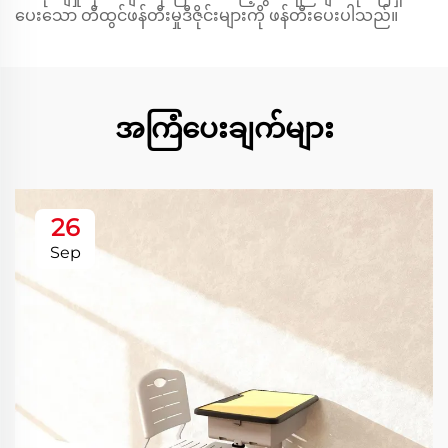
ပေးသော တီထွင်ဖန်တီးမှုဒီဇိုင်းများကို ဖန်တီးပေးပါသည်။
အကြံပေးချက်များ
26
Sep