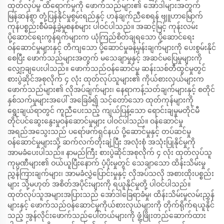
ထုတ်လုပ်မှု ထိရောက်မှုကို ဖောက်သည်များ၏ အော်ဒါများအတွက်
မြန်ဆန်စွာ တုံ့ပြန်နိုင်မှုစွမ်းရည်နှင့် ဟန်ချက်ညီစေရန် ဗျူဟာမြောက်
ကုန်ပစ္စည်းစီမံခန့်ခွဲမှုစနစ်များ ပါဝင်ပါသည်။ အဆင့်မြင့် ကုန်းလမ်း
ပို့ဆောင်ရေးကွန်ရက်များက ယုံကြည်စိတ်ချရသော ပို့ဆောင်ရေး
ဝန်ဆောင်မှုများနှင့် တိကျသော ပို့ဆောင်မှုခန့်မှန်းချက်များကို ပေးစွမ်းနိုင်
စေပြီး ဖောက်သည်များအတွက် မသေချာမှုနှင့် အဆင်မပြေမှုများကို
လျှော့ချပေးပါသည်။ ဖောက်သည်ဝန်ဆောင်မှု ဆန်းသစ်တီထွင်မှုတွင်
စားပွဲဆိုင်အစုလိုက် ၄ လုံး ထုတ်လုပ်သူများ၏ ကိုယ်စားလှယ်များက
ဖောက်သည်များ၏ လိုအပ်ချက်များ၊ နေရာကန့်သတ်ချက်များနှင့် စတိုင်
နှစ်သက်မှုများအပေါ် အခြေခံ၍ သင့်တော်သော ထုတ်ကုန်များကို
ရွေးချယ်ရာတွင် ကူညီပေးသည့် ကျယ်ပြန့်သော ရောင်းချမှုမတိုင်မီ
တိုင်ပင်ဆွေးနွေးမှုဝန်ဆောင်မှုများ ပါဝင်ပါသည်။ ဝန်ဆောင်မှု
အရည်အသွေးသည် ပရော်ဖက်ရှင်နယ် ပို့ဆောင်မှုနှင့် တပ်ဆင်မှု
ဝန်ဆောင်မှုများသို့ ဆက်လက်တိုးချဲ့ပြီး အလုံးစုံ အသုံးပြုနိုင်မှုကို
အာမခံပေးပါသည်။ နာမည်ကြီး စားပွဲဆိုင်အစုလိုက် ၄ လုံး ထုတ်လုပ်သူ
ကုမ္ပဏီများ၏ ဝယ်ယူပြီးနောက် ပံ့ပိုးမှုတွင် သေချာသော ထိန်းသိမ်းမှု
ညွှန်ကြားချက်များ၊ အာမခံလွှဲပြောင်းမှုနှင့် လိုအပ်သလို အစားထိုးပစ္စည်း
များ သို့မဟုတ် အစိတ်အပိုင်းများကို ရယူနိုင်မှုတို့ ပါဝင်ပါသည်။
ထုတ်လုပ်သူအများအပြားသည် အော်ဒါခြေရာခံမှု၊ ထိန်းသိမ်းမှုလမ်းညွှန်
များနှင့် ဖောက်သည်ဝန်ဆောင်မှုကိုယ်စားလှယ်များကို တိုက်ရိုက်ရယူနိုင်
သည့် အွန်လိုင်းဖောက်သည်ပေါ်တယ်များကို ဖွံ့ဖြိုးတည်ဆောက်ထား