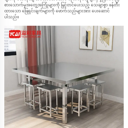
စားသောက်မှုအတွေ့အကြုံများကို မြှင့်တင်ပေးသည့် သေချာစွာ ဖန်တီး
ထားသော ဖြေရှင်းချက်များကို ဖောက်သည်များအား ပေးဆောင်
ပါသည်။