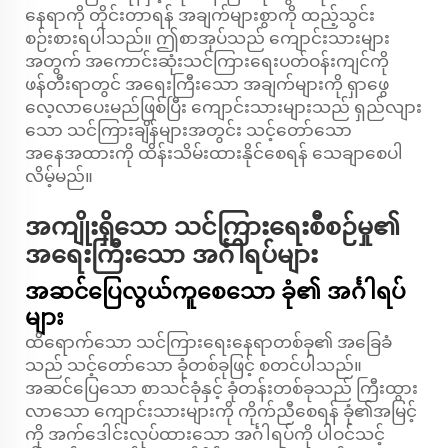
နေရာကို တိုင်းတာရန် အချက်များစွာကို ထည့်သွင်း
စဉ်းစားရပါသည်။ ဤစာအုပ်သည် ကျောင်းသားများ
အတွက် အကောင်းဆုံးသင်ကြားရေးပတ်ဝန်းကျင်ကို
ဖန်တီးရာတွင် အရေးကြီးသော အချက်များကို ရှာဖွေ
လေ့လာပေးမည်ဖြစ်ပြီး ကျောင်းသားများသည် ရှည်လျား
သော သင်ကြားချိန်များအတွင်း သင့်တော်သော
အနေအထားကို ထိန်းသိမ်းထားနိုင်စေရန် သေချာစေပါ
လိမ့်မည်။
အကျိုးရှိသော သင်ကြားရေးစီစဉ်မှု၏
အရေးကြီးသော အင်္ဂါရပ်များ
အဆင်ပြေလွယ်ကူစေသော ခုံ၏ အင်္ဂါရပ်
များ
ထိရောက်သော သင်ကြားရေးနေရာတစ်ခု၏ အခြေခံ
သည် သင့်တော်သော ခုံတစ်ခုဖြင့် စတင်ပါသည်။
အဆင်ပြေသော စာသင်ခုံနှင့် ခုံတန်းတစ်ခုသည် ကြီးထွား
လာသော ကျောင်းသားများကို ကိုက်ညီစေရန် ခုံ၏အမြင့်
ကို အက်ဒေါင်းလုပ်ထားသော အင်္ဂါရပ်ကို ပါဝင်သင့်