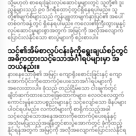
သို့မဟုတ် စာရေးခြင်းလုပ်ဆောင်မှုများတွင် သူတို့၏ ဒူး
ညွှန့်များသည် ၉၀ ဒီဂရီထောင့်တွင်ရှိနေရပါမည်။ သူ
တို့၏မျက်စိများသည် ကွန်ပျူတာမျက်နှာပြင်၏ အပေါ်
တစ်ဝက်ခန့်တွင် ရှိနေရပါမည်။ ကလေး၏ကြီးထွားမှုနှင့်
လုပ်ဆောင်မှုများစွာအတွက် အမြင့်ကို အလိုအလျောက်
ပြောင်းလဲနိုင်သော စားပွဲများကို စဉ်းစားပါ။
သင်၏အိမ်စာလုပ်ငန်းခုံကိုရွေးချယ်စဉ်တွင်
အဓိကထားသင့်သောအင်္ဂါရပ်များမှာ အ
ဘယ်နည်း။
နားနေသောခုံ၏ အမြင့်၊ ကျောရိုးစောင်းခြင်းနှင့် ကျော
အောက်ပိုင်းကိုထောက်ပံ့ပေးသောအင်္ဂါရပ်များကို
အလေးထားပါ။ ခုံသည် တည်ငြိမ်သော ငါးချက်တွင်
ချိတ်ဆက်ထားသောခြေထောက်များ၊ လေဝင်လေထွက်
ကောင်းမွန်သောပစ္စည်းများနှင့် သင့်လျော်သော ဖိနပ်များ
ပါဝင်ရပါမည်။ လက်တံများကို စာရိုက်သည့်အခါ
သင့်လျော်သောအနေအထားကိုထောက်ပံ့ပေးရန်နှင့်
အသုံးမပြုသည့်အချိန်တွင်စားပွဲအောက်တွင် ခုံကိုထည့်
နိုင်ရန်အတွက် အမြင့်ကို အလိုအလျောက်ပြောင်းလဲနိုင်ရ