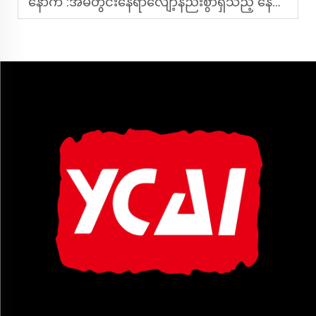
နောက် :
အိမ်တွင်းနေရာလျော့နည်းစွာရှိသည့် နေအိမ်များအတွက် အကောင်းဆုံး နေရာချထားရေး စားပွဲခုံအစုံများကို မည်သို့ရွေးချယ်ရမလဲ။