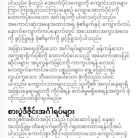
ပါသည်။ ခုံသည် အောက်ပိုင်းကျောကို ကျောင်းသားများ
ကြား ကြာရှည်သင်ကြားနေစဉ် ကျောအောက်ပိုင်းကို
ထောက်ပံ့ပေးသော အင်္ဂါရပ်ကို ပါဝင်သင့်ပါသည်။
အကောင်းဆုံးအနေအထားအရ ခုံ၏နက်နှင့် ကျောက်ကပ်
နောက်ကျောက်ကပ်နောက်တွင် အသေးစားအကွာအဝေး
ကို ခွင့်ပြုရန် ခုံ၏နက်ကို ခွင့်ပြုသင့်ပါသည်။
အခြားအရေးကြီးသော အင်္ဂါရပ်များတွင် မှန်ကန်သော
အက္ခရာရိုက်ပုံစံကို ထောက်ပံ့ပေးသည့် အမောက်အားပြင်
ဆိုင်းများ၊ အပူလွန်ကဲခြင်းကို ကာကွယ်ရန် လေဝင်
လေထွက်ကောင်းသော ပစ္စည်းများ၊ ရွှေ့ပြောင်းရန်
လွယ်ကူသော ဘီးလေးခုပါသော ခုံကိုလည်း ပါဝင်
ပါသည်။ ကျောင်းသားများသည် သူတို့၏ အလုပ်နေရာရှိ
အခြားနေရာများကို ကိုင်မိရန် ခက်ခဲမှုမရှိစေရန်အတွက် ခုံ
ကိုလည်ပတ်နိုင်ရပါမည်။
စားပွဲဒီဇိုင်းအင်္ဂါရပ်များ
စားပွဲ၏အစိတ်အပိုင်းသည် လုပ်ဆောင်မှုနှင့် နေရာ
အသုံးပြုမှု ထိရောက်မှုတို့ကို ဂရုတစားထားရန်လိုအပ်
ပါသည်။ ကောင်းစွာဒီဇိုင်းထုတ်ထားသော ကျောင်းစားပွဲ