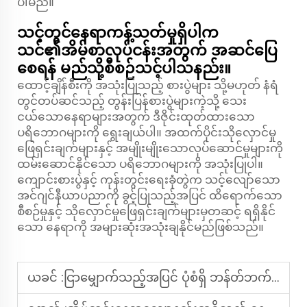
ပါမည်။
သင့်တွင်နေရာကန့်သတ်မှုရှိပါက
သင်၏အိမ်စာလုပ်ငန်းအတွက် အဆင်ပြေ
စေရန် မည်သို့စီစဉ်သင့်ပါသနည်း။
ထောင့်ချိန်စီးကို အသုံးပြုသည့် စားပွဲများ သို့မဟုတ် နံရံ
တွင်တပ်ဆင်သည့် တွန်းပြန်စားပွဲများကဲ့သို့ သေး
ငယ်သောနေရာများအတွက် ဒီဇိုင်းထုတ်ထားသော
ပရိဘောဂများကို ရွေးချယ်ပါ။ အထက်ပိုင်းသိုလှောင်မှု
ဖြေရှင်းချက်များနှင့် အမျိုးမျိုးသောလုပ်ဆောင်မှုများကို
ထမ်းဆောင်နိုင်သော ပရိဘောဂများကို အသုံးပြုပါ။
ကျောင်းစားပွဲနှင့် ကုန်းတွင်းရေးခုံတွဲက သင့်လျော်သော
အင်ဂျင်နီယာပညာကို ခွင့်ပြုသည့်အပြင် ထိရောက်သော
စီစဉ်မှုနှင့် သိုလှောင်မှုဖြေရှင်းချက်များမှတဆင့် ရရှိနိုင်
သော နေရာကို အများဆုံးအသုံးချနိုင်မည်ဖြစ်သည်။
ယခင် :
ငြာမျှောက်သည့်အပြင် ပုံစံရှိ ဘန်တ်ဘက် ဒီဇိုင်းကို အနည်းငယ်သောအချင်းဖြင့် ဘယ်လိုဖွံ့ဖြိုးရမည်?