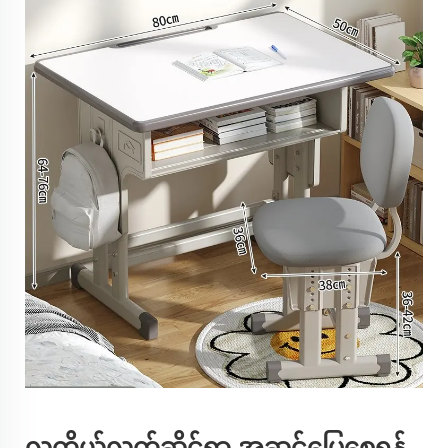
လူ့ကိုယ်လက်ဆိုင်ရာ အဆင်ပြေစေရန်