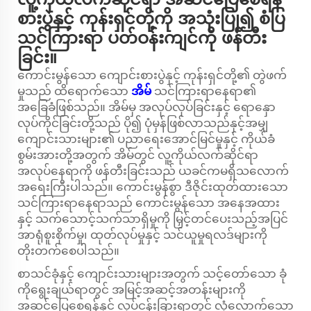
စားပွဲနှင့် ကုန်းရှင်တို့ကို အသုံးပြု၍ စံပြ
သင်ကြားရာ ပတ်ဝန်းကျင်ကို ဖန်တီး
ခြင်း။
ကောင်းမွန်သော ကျောင်းစားပွဲနှင့် ကုန်းရှင်တို့၏ တွဲဖက်
မှုသည် ထိရောက်သော
အိမ်
သင်ကြားရာနေရာ၏
အခြေခံဖြစ်သည်။ အိမ်မှ အလုပ်လုပ်ခြင်းနှင့် ရောနှော
လုပ်ကိုင်ခြင်းတို့သည် ပို၍ ပုံမှန်ဖြစ်လာသည်နှင့်အမျှ
ကျောင်းသားများ၏ ပညာရေးအောင်မြင်မှုနှင့် ကိုယ်ခံ
စွမ်းအားတို့အတွက် အိမ်တွင် လူ့ကိုယ်လက်ဆိုင်ရာ
အလုပ်နေရာကို ဖန်တီးခြင်းသည် ယခင်ကမရှိသလောက်
အရေးကြီးပါသည်။ ကောင်းမွန်စွာ ဒီဇိုင်းထုတ်ထားသော
သင်ကြားရာနေရာသည် ကောင်းမွန်သော အနေအထား
နှင့် သက်သောင့်သက်သာရှိမှုကို မြှင့်တင်ပေးသည့်အပြင်
အာရုံစူးစိုက်မှု၊ ထုတ်လုပ်မှုနှင့် သင်ယူမှုရလဒ်များကို
တိုးတက်စေပါသည်။
စာသင်ခုံနှင့် ကျောင်းသားများအတွက် သင့်တော်သော ခုံ
ကိုရွေးချယ်ရာတွင် အမြင့်အဆင့်အတန်းများကို
အဆင်ပြေစေရန်နှင့် လုပ်ငန်းခြားရာတွင် လုံလောက်သော