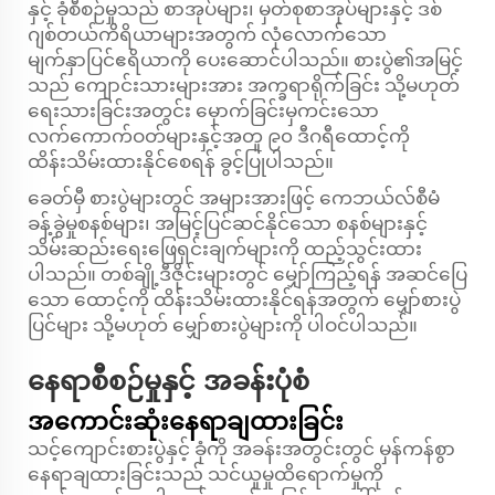
နှင့် ခုံစီစဉ်မှုသည် စာအုပ်များ၊ မှတ်စုစာအုပ်များနှင့် ဒစ်
ဂျစ်တယ်ကိရိယာများအတွက် လုံလောက်သော
မျက်နှာပြင်ဧရိယာကို ပေးဆောင်ပါသည်။ စားပွဲ၏အမြင့်
သည် ကျောင်းသားများအား အက္ခရာရိုက်ခြင်း သို့မဟုတ်
ရေးသားခြင်းအတွင်း မှောက်ခြင်းမှကင်းသော
လက်ကောက်ဝတ်များနှင့်အတူ ၉၀ ဒီဂရီထောင့်ကို
ထိန်းသိမ်းထားနိုင်စေရန် ခွင့်ပြုပါသည်။
ခေတ်မှီ စားပွဲများတွင် အများအားဖြင့် ကေဘယ်လ်စီမံ
ခန့်ခွဲမှုစနစ်များ၊ အမြင့်ပြင်ဆင်နိုင်သော စနစ်များနှင့်
သိမ်းဆည်းရေးဖြေရှင်းချက်များကို ထည့်သွင်းထား
ပါသည်။ တစ်ချို့ဒီဇိုင်းများတွင် မျှော်ကြည့်ရန် အဆင်ပြေ
သော ထောင့်ကို ထိန်းသိမ်းထားနိုင်ရန်အတွက် မျှော်စားပွဲ
ပြင်များ သို့မဟုတ် မျှော်စားပွဲများကို ပါဝင်ပါသည်။
နေရာစီစဉ်မှုနှင့် အခန်းပုံစံ
အကောင်းဆုံးနေရာချထားခြင်း
သင့်ကျောင်းစားပွဲနှင့် ခုံကို အခန်းအတွင်းတွင် မှန်ကန်စွာ
နေရာချထားခြင်းသည် သင်ယူမှုထိရောက်မှုကို