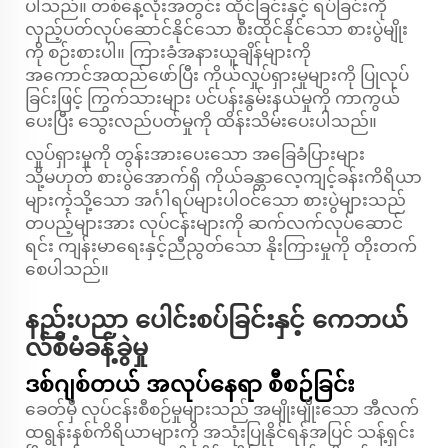
ပါသည်။ တစ်နေ့လုံးအတွင်း ထိုင်ခြင်းနှင့် ရပ်ခြင်းကို
လှည့်ပတ်လုပ်ဆောင်နိုင်သော စီးထိုင်နိုင်သော စားပွဲမျိုး
ကို စဉ်းစားပါ။ ကြားခံအနားယူချိန်များကို
အကောင်အထည်ဖော်ပြီး ကိုယ်လှုပ်ရှားမှုများကို ပြုလုပ်
ခြင်းဖြင့် ကြွက်သားများ ပင်ပန်းနွမ်းနယ်မှုကို ကာကွယ်
ပေးပြီး သွေးလည်ပတ်မှုကို ထိန်းသိမ်းပေးပါသည်။
လှုပ်ရှားမှုကို တွန်းအားပေးသော အခြေခံပြားများ
သို့မဟုတ် စားပွဲအောက်ရှိ ကိုယ်ခန္တာလေ့ကျင့်ခန်းကိရိယာ
များကဲ့သို့သော အင်္ဂါရပ်များပါဝင်သော စားပွဲများသည်
တပည့်များအား လုပ်ငန်းများကို ဆက်လက်လုပ်ဆောင်
ရင်း ကျန်းမာရေးနှင့်ညီညွတ်သော နိုးကြားမှုကို တိုးတက်
စေပါသည်။
နည်းပညာ ပေါင်းစပ်ခြင်းနှင့် ကေဘယ်
လ်စီမံခန့်ခွဲမှု
ဒစ်ဂျစ်တယ် အလုပ်နေရာ စီစဉ်ခြင်း
ခေတ်မှီ လုပ်ငန်းစီစဉ်မှုများသည် အမျိုးမျိုးသော အီလက်
ထရွန်းနစ်ကိရိယာများကို အသုံးပြုနိုင်ရန်အပြင် သန့်ရှင်း