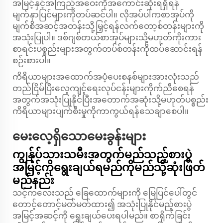
အမြင့်နှင့်အကြည့်အဝေးကိုအကောင်းဆုံးရရှိရန်
မျက်နှာပြင်များကိုတပ်ဆင်ပါ။ လိုအပ်ပါကစာအုပ်ကို
မျက်စိအဆင့်အတန်းသို့မြှင့်ရန်လက်တော့စ်တန်းများကို
အသုံးပြုပါ။ ဒစ်ဂျစ်တယ်စာအုပ်များသို့မဟုတ်ကိုးကား
စာရင်းပစ္စည်းများအတွက်တပ်စ်တန်းကိုထပ်ဆောင်းရန်
စဉ်းစားပါ။
ကိရိယာများအထောက်အပံ့ပေးစနစ်များအားလုံးသည်
တည်ငြိမ်ပြီးလေ့ကျင့်ရေးလုပ်ငန်းများကိုက်ညီစေရန်
အတွက်အသုံးပြုနိုင်ပြီးအတောက်အဆုံးသို့မဟုတ်ပစ္စည်း
ကိရိယာများပျက်စီးမှုကိုကာကွယ်ရန်သေချာစေပါ။
မေးလေ့ရှိသောမေးခွန်းများ
ကျွန်ုပ်သားသမီးအတွက်မည်သည့်စားပွဲ
အမြင့်ကိုရွေးချယ်ရမည်ကိုမည်သို့ဆုံးဖြတ်
မည်နည်း
သင့်ကလေးသည် ခြေထောက်များကို မြေပြင်ပေါ်တွင်
တောင့်တောင့်မတ်မတ်ထား၍ အသုံးပြုနိုင်မည့်စားပွဲ
အမြင့်အဆင့်ကို ရွေးချယ်ပေးရပါမည်။ စာရိုက်ခြင်း