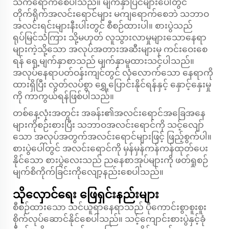
သက်ရောက်စေပါသည်။ မျက်နှာပြင်များပေါ်တွင်
တိုက်ရိုက်အလင်းရောင်များ မကျရောက်စေဘဲ သဘာဝ
အလင်းရင်းများနီးပါးတွင် စီစဉ်ထားပါ။ စားပွဲသည်
ရုပ်မြင်သံကြား သို့မဟုတ် လူသွားလာမှုများသောနေရာ
များကဲ့သို့သော အလုပ်အတားအဆီးများမှ ကင်းဝေးစေ
ရန် ရှေ့မျက်နှာစာသည် မျက်နှာမူထားသင့်ပါသည်။
အလုပ်နေရာပတ်ဝန်းကျင်တွင် လုံလောက်သော နေရာကို
ထားရှိပြီး လွတ်လပ်စွာ ရွှေ့ပြောင်းနိုင်ရန်နှင့် နှောင့်နှေးမှု
ကို ကာကွယ်ရန်ဖြစ်ပါသည်။
တစ်နေ့လုံးအတွင်း အခန်း၏အလင်းရောင်အခြေအနေ
များကိုစဉ်းစားပြီး သဘာဝအလင်းရောင်ကို သင့်လျော်
သော အလုပ်အတွက်အလင်းရောင်များဖြင့် ဖြည့်စွက်ပါ။
စားပွဲပေါ်တွင် အလင်းရောင်ကို မှန်မှန်ကန်ကန်ထုတ်ပေး
နိုင်သော စားပွဲလေးသည် ညနေစာအုပ်များကို ဖတ်ရှုစဉ်
မျက်စိကိုက်ခြင်းကိုလျော့နည်းစေပါသည်။
သိုလှောင်ရေး ဖြေရှင်းနည်းများ
စီစဉ်ထားသော သင်ယူရာနေရာသည် ပိုကောင်းစွာစူးစူး
စိုက်လုပ်ဆောင်နိုင်စေပါသည်။ သင့်ကျောင်းစားပွဲနှင့်ခုံ