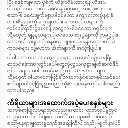
ပြီး စနစ်ကျသော ပုံစံကို ထိန်းသိမ်းထားရန် လိုအပ်
ပါသည်။ ကေဘယ်လ်စီမံခန့်ခွဲမှုအတွက် စဉ်းစားထား
သော ဖြေရှင်းချက်များပါဝင်သော ကျောင်းစားပွဲနှင့် ခုံ
တန်းစီမှုများကို ရွေးချယ်ပါ။ ကေဘယ်လ်များကို
လမ်းကြောင်းခွဲပေးရန် အတွက် ပါဝင်သော ဂရုမ်းများ
သို့မဟုတ် ချန်နယ်များပါဝင်သော စားပွဲများကို ရှာဖွေပါ။
ကေဘယ်လ်များကို စနစ်တကျ စုစည်းရန် ကေဘယ်လ်
ကလစ်များ သို့မဟုတ် အိတ်များကို အသုံးပြုပါ။
ပါဝါအော outlet တွေရဲ့နေရာချထားမှုကိုစဉ်းစားပြီး
စာသင်ခန်းအားတွင်းပေါ်တွေကိုလွယ်ကူစွာချိတ်ဆက်နိုင်
ရန်သေချာစေပါ။ စားပွဲအချို့တွင် USB hub များ
သို့မဟုတ် ဝါယာလက်ဖြင့်ချိတ်ဆက်နိုင်သောစွမ်းအင်ပေး
စက်များပါဝင်ပြီးနည်းပညာကိုစာသင်ခန်းတွင်ပေါင်းစည်း
ထားပါသည်။
ကိရိယာများအထောက်အပံ့ပေးစနစ်များ
သက်ခံရာပြုလုပ်ရာတွင်လည်းကောင်း၊ ထုတ်လုပ်မှုတွင်
လည်းကောင်းဒစ်ဂျစ်တယ်ကိရိယာများ၏ သင့်လျော်
သောနေရာချထားမှုသည်အရေးကြီးပါသည်။ မျက်နှာပြင်