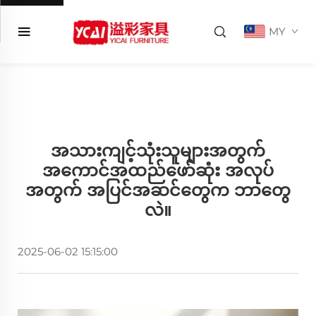
MY
အသားကျင့်သုံးသူများအတွက်
အကောင်အထည်ဖော်ဆုံး အလုပ်
အတွက် အပြင်အဆင်တွေက ဘာတွေ
လဲ။
2025-06-02 15:15:00