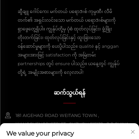
ဆွီချူ ဂေါင်ကေး မက်တယ် ပရောဒักစ် ကုမ္ပဏီ၊ လီမိ
တက်၏ အရှင်းလင်းသော မက်တယ် ပရောဒักစ်များကို
ရှာဖွေတွေ့ရှိပါ။ ကျွန်ုပ်တို့မှ ပုံစံ ထုတ်လုပ်ခြင်း၊ ဖွံ့ဖြိုး
တိုးတက်ခြင်း၊ ထုတ်လုပ်ခြင်းနှင့် ထူးခြားသော
ဝန်ဆောင်မှုများကို ပေးပို့ပါသည်။ qualité နှင့် anggan
အများအားဖြင့် satisfaction ကို အမြဲတမ်း
partnerships တွင် ensure ပါသည်။ ယနေ့တွင် ကျွန်ုပ်
တို့ရဲ့ အမျိုးအစားများကို လေ့လာပါ!
ဆက်သွယ်ရန်
181 AIGEHAO ROAD WEITANG TOWN ,
XIANGCHENGDISTRICT , SUZHOU 215132 , P.R.CHINA
We value your privacy
+86-152 5000 0863