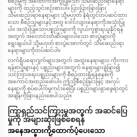
စီစဉ်မှုကို အထောက်အကူပြုသော သိမ်းဆည်းရာနေရာ
များကို ထည့်သွင်းစဉ်းစားပါ။ ပြားပြားခြားခြား
သိမ်းဆည်းရာနေရာများ သို့မဟုတ် နံရံတွင်တပ်ဆင်ထား
သော စီစဉ်သူများနှင့်အတူ ဒေါင်လျားနေရာကိုအသုံးပြု
ပါ။ အသုံးပြုသောပစ္စည်းများကို လွယ်ကူစွာရယူနိုင်ရန်
အတွက် အလောင်းတံဆိပ်များပါသော စားပွဲများကို
ရွေးချယ်ပါ သို့မဟုတ် စားပွဲအောက်တွင် သိမ်းဆည်းရာ
နေရာများကိုတပ်ဆင်ပါ။
လက်ရှိပရောဂျက်များအတွက် အထူးနေရာများ၊ ကိုးကား
ရန်စာပို့များနှင့် ပစ္စည်းများအတွက် နေရာများခွဲခြား၍
သင်ကြားရေးပစ္စည်းများကို စီစဉ်ထားရှိရန်စနစ်ကို
အကောင်အထည်ဖော်ပါ။ ဤသို့စီစဉ်ခြင်းဖြင့် အလုပ်
နေရာကို စုပ်ပေါက်မှုကင်းစေပြီး ပစ္စည်းများရှာဖွေရာတွင်
အချိန်ကိုခြားနည်းစေပါသည်။
ကြာရှည်သင်ကြားမှုအတွက် အဆင်ပြေ
မှုကို အများဆုံးဖြစ်စေရန်
အနေအထားကိုထောက်ပံ့ပေးသော