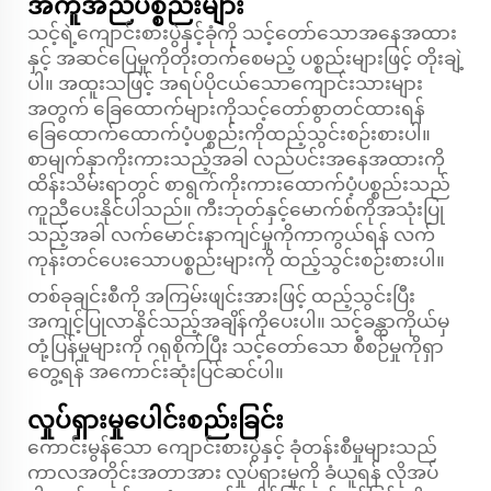
အကူအညီပစ္စည်းများ
သင့်ရဲ့ကျောင်းစားပွဲနှင့်ခုံကို သင့်တော်သောအနေအထား
နှင့် အဆင်ပြေမှုကိုတိုးတက်စေမည့် ပစ္စည်းများဖြင့် တိုးချဲ့
ပါ။ အထူးသဖြင့် အရပ်ပိုငယ်သောကျောင်းသားများ
အတွက် ခြေထောက်များကိုသင့်တော်စွာတင်ထားရန်
ခြေထောက်ထောက်ပံ့ပစ္စည်းကိုထည့်သွင်းစဉ်းစားပါ။
စာမျက်နှာကိုးကားသည့်အခါ လည်ပင်းအနေအထားကို
ထိန်းသိမ်းရာတွင် စာရွက်ကိုးကားထောက်ပံ့ပစ္စည်းသည်
ကူညီပေးနိုင်ပါသည်။ ကီးဘုတ်နှင့်မောက်စ်ကိုအသုံးပြု
သည့်အခါ လက်မောင်းနာကျင်မှုကိုကာကွယ်ရန် လက်
ကုန်းတင်ပေးသောပစ္စည်းများကို ထည့်သွင်းစဉ်းစားပါ။
တစ်ခုချင်းစီကို အကြမ်းဖျင်းအားဖြင့် ထည့်သွင်းပြီး
အကျင့်ပြုလာနိုင်သည့်အချိန်ကိုပေးပါ။ သင့်ခန္တာကိုယ်မှ
တုံ့ပြန်မှုများကို ဂရုစိုက်ပြီး သင့်တော်သော စီစဉ်မှုကိုရှာ
တွေ့ရန် အကောင်းဆုံးပြင်ဆင်ပါ။
လှုပ်ရှားမှုပေါင်းစည်းခြင်း
ကောင်းမွန်သော ကျောင်းစားပွဲနှင့် ခုံတန်းစီမှုများသည်
ကာလအတိုင်းအတာအား လှုပ်ရှားမှုကို ခံယူရန် လိုအပ်