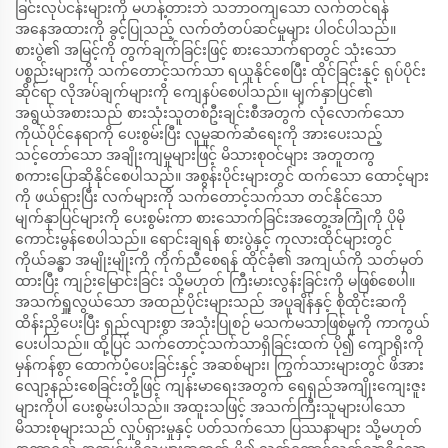
ခြင်းလုပ်ငန်းများကို မဟန့်တားဘဲ သဘာဝကျသော လက်တင်ရန်
အနေအထားကို ခွင့်ပြုသည့် လက်တံတပ်ဆင်မှုများ ပါဝင်ပါသည်။
စားပွဲ၏ အမြင့်ကို တွက်ချက်ခြင်းဖြင့် စားသောက်ရာတွင် သုံးသော
ပစ္စည်းများကို သက်တောင့်သက်သာ ရယူနိုင်စေပြီး ထိုင်ခြင်းနှင့် ရုပ်ပိုင်း
ဆိုင်ရာ လိုအပ်ချက်များကို ကျေနပ်စေပါသည်။ မျက်နှာပြင်၏
အရွယ်အစားသည် စားသုံးသူတစ်ဦးချင်းစီအတွက် လုံလောက်သော
ကိုယ်ပိုင်နေရာကို ပေးစွမ်းပြီး လူမှုဆက်ဆံရေးကို အားပေးသည့်
သင့်တော်သော အချိုးကျမှုများဖြင့် မိသားစုဝင်များ အတူတကွ
စကားပြောဆိုနိုင်စေပါသည်။ အစွန်းပိုင်းများတွင် ထက်သော ထောင့်များ
ကို ဖယ်ရှားပြီး လက်များကို သက်တောင့်သက်သာ တင်နိုင်သော
မျက်နှာပြင်များကို ပေးစွမ်းကာ စားသောက်ခြင်းအတွေ့အကြုံကို ပိုမို
ကောင်းမွန်စေပါသည်။ ရောင်းချရန် စားပွဲနှင့် ကုလားထိုင်များတွင်
ကိုယ်ခန္ဓာ အမျိုးမျိုးကို ကိုက်ညီစေရန် ထိုင်ခုံ၏ အကျယ်ကို သတ်မှတ်
ထားပြီး ကျဉ်းမြောင်းခြင်း သို့မဟုတ် ကြီးမားလွန်းခြင်းကို မဖြစ်စေပါ။
အသက်ရှူလွယ်သော အထည်ပိုင်းများသည် အပူချိန်နှင့် စိုထိုင်းဆကို
ထိန်းညှိပေးပြီး ရှည်လျားစွာ အသုံးပြုစဉ် မသက်မသာဖြစ်မှုကို ကာကွယ်
ပေးပါသည်။ ထို့ပြင် သက်တောင့်သက်သာရှိခြင်းထက် ပို၍ ကျောရိုးကို
မှန်ကန်စွာ ထောက်ပံ့ပေးခြင်းနှင့် အဆစ်များ၊ ကြွက်သားများတွင် ဖိအား
လျော့နည်းစေခြင်းတို့ဖြင့် ကျန်းမာရေးအတွက် ရေရှည်အကျိုးကျေးဇူး
များကိုပါ ပေးစွမ်းပါသည်။ အထူးသဖြင့် အသက်ကြီးသူများပါသော
မိသားစုများသည် လှုပ်ရှားမှုနှင့် ပတ်သက်သော ပြဿနာများ သို့မဟုတ်