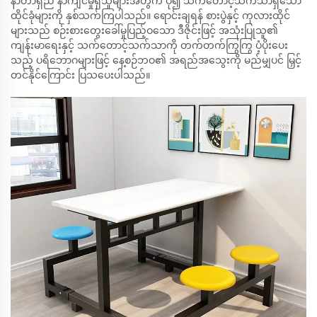
နာတာရှည် နာကျင်မှုရှိသူများအတွက် ပို၍ သက်တောင့်သက်သာရှိသော
ထိုင်ခုံများကို နှစ်သက်ကြပါသည်။ ရောင်းချရန် စားပွဲနှင့် ကုလားထိုင်
များသည် စဉ်းစားတွေးခေါ်မှုပြည့်ဝသော ဒီဇိုင်းဖြင့် အသုံးပြုသူ၏
ကျန်းမာရေးနှင့် သက်တောင့်သက်သာကို တက်တက်ကြွကြွ ပံ့ပိုးပေး
သည့် ပရိဘောဂများဖြင့် နေ့စဉ်ဘဝ၏ အရည်အသွေးကို မည်မျှပင် မြှင့်
တင်နိုင်ကြောင်း ပြသပေးပါသည်။