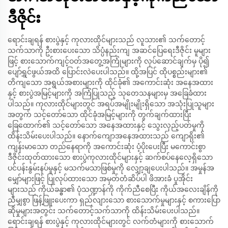
ဒီဇိုင်း
ရောင်းချရန် စားပွဲနှင့် ကုလားထိုင်များသည် လူသား၏ သက်တောင့်
သက်သာကို ဦးစားပေးသော သိပ္ပံနည်းကျ အဆင်ပြေရေးဒီဇိုင်း မူများ
ဖြင့် စားသောက်ကျင့်ဝတ်အတွေ့အကြုံများကို လုပ်ဆောင်ချက်မှ ပို၍
ပျော်ရွှင်ဖွယ်အထိ ပြောင်းလဲပေးပါသည်။ ထို့အပြင် ထိုပစ္စည်းများ၏
တိကျသော အရွယ်အစားများကို ထိုင်ခုံ၏ အကောင်းဆုံး အနေအထား
နှင့် စားပွဲအမြင့်များကို အကြံပြုသည့် သုတေသနများမှ အခြေခံထား
ပါသည်။ ကုလားထိုင်များတွင် အရပ်အမျိုးမျိုးရှိသော အသုံးပြုသူများ
အတွက် သင့်တော်သော ထိုင်ခုံအမြင့်များကို တွက်ချက်ထားပြီး
ခြေထောက်၏ သင့်တော်သော အနေအထားနှင့် သွေးလှည့်ပတ်မှုကို
ထိန်းသိမ်းပေးပါသည်။ နောက်ကျောအနေအထားသည် ကျောရိုး၏
ကျန်းမာသော တည်နေရာကို အကောင်းဆုံး ပံ့ပိုးပေးပြီး မကောင်းစွာ
ဒီဇိုင်းထုတ်ထားသော စားပွဲကုလားထိုင်များနှင့် ဆက်စပ်နေလေ့ရှိသော
ပင်ပန်းနွမ်းနပ်မှုနှင့် မသက်မသာဖြစ်မှုကို လျှော့ချပေးပါသည်။ အမှုန်အ
မျှော်များဖြင့် ပြုလုပ်ထားသော အမှတ်တံဆိပ်ပါ ဖိအားခံ ပူအိုင်း
များသည် ကိုယ်ခန္ဓာ၏ ပုံသဏ္ဍာန်ကို ကိုက်ညီစေပြီး ကိုယ်အလေးချိန်ကို
ညီမျှစွာ ဖြန့်ဖြူးပေးကာ ရှည်လျားသော စားသောက်မှုများနှင့် စကားပြော
ဆိုမှုများအတွင်း သက်တောင့်သက်သာကို ထိန်းသိမ်းပေးပါသည်။
ရောင်းချရန် စားပွဲနှင့် ကုလားထိုင်များတွင် လက်တံများကို စားသောက်