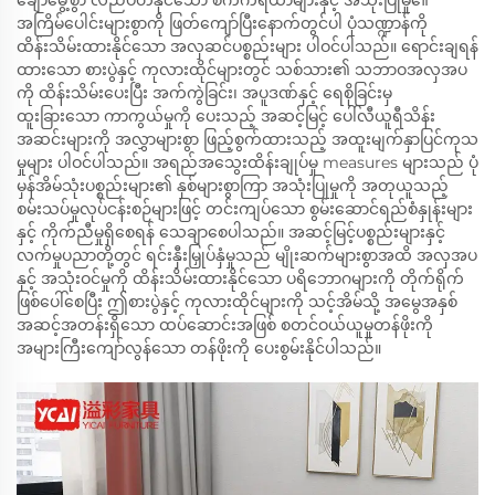
ချောမွေ့စွာ လည်ပတ်နိုင်သော စက်ကိရိယာများနှင့် အသုံးပြုမှု၏
အကြိမ်ပေါင်းများစွာကို ဖြတ်ကျော်ပြီးနောက်တွင်ပါ ပုံသဏ္ဍာန်ကို
ထိန်းသိမ်းထားနိုင်သော အလှဆင်ပစ္စည်းများ ပါဝင်ပါသည်။ ရောင်းချရန်
ထားသော စားပွဲနှင့် ကုလားထိုင်များတွင် သစ်သား၏ သဘာဝအလှအပ
ကို ထိန်းသိမ်းပေးပြီး အက်ကွဲခြင်း၊ အပူဒဏ်နှင့် ရေစိုခြင်းမှ
ထူးခြားသော ကာကွယ်မှုကို ပေးသည့် အဆင့်မြင့် ပေါ်လီယူရီသိန်း
အဆင်းများကို အလွှာများစွာ ဖြည့်စွက်ထားသည့် အထူးမျက်နှာပြင်ကုသ
မှုများ ပါဝင်ပါသည်။ အရည်အသွေးထိန်းချုပ်မှု measures များသည် ပုံ
မှန်အိမ်သုံးပစ္စည်းများ၏ နှစ်များစွာကြာ အသုံးပြုမှုကို အတုယူသည့်
စမ်းသပ်မှုလုပ်ငန်းစဉ်များဖြင့် တင်းကျပ်သော စွမ်းဆောင်ရည်စံနှုန်းများ
နှင့် ကိုက်ညီမှုရှိစေရန် သေချာစေပါသည်။ အဆင့်မြင့်ပစ္စည်းများနှင့်
လက်မှုပညာတို့တွင် ရင်းနှီးမြှုပ်နှံမှုသည် မျိုးဆက်များစွာအထိ အလှအပ
နှင့် အသုံးဝင်မှုကို ထိန်းသိမ်းထားနိုင်သော ပရိဘောဂများကို တိုက်ရိုက်
ဖြစ်ပေါ်စေပြီး ဤစားပွဲနှင့် ကုလားထိုင်များကို သင့်အိမ်သို့ အမွေအနှစ်
အဆင့်အတန်းရှိသော ထပ်ဆောင်းအဖြစ် စတင်ဝယ်ယူမှုတန်ဖိုးကို
အများကြီးကျော်လွန်သော တန်ဖိုးကို ပေးစွမ်းနိုင်ပါသည်။