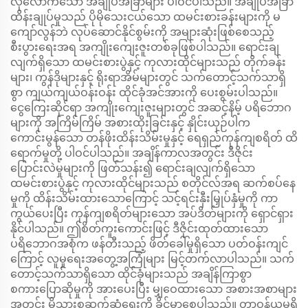
လုံလောက်သော အချုပ်အခြာများ ပါဝင်ပါသည်။ အချုပ်အခြာ
ထိန်းချုပ်မှုသည် ပိုမိုသေးငယ်သော ထမင်းစားခန်းများကို မ
ကျော်လွန်ဘဲ လုပ်ဆောင်နိုင်စွမ်းကို အများဆုံးဖြစ်စေသည့်
စီးပွားရေးအရ အကျိုးကျေးဇူးတစ်ခုဖြစ်ပါသည်။ ရောင်းချ
လျက်ရှိသော ထမင်းစားပွဲနှင့် ကုလားထိုင်များသည် တိုက်ခန်း
များ၊ ကွန်ဒိုများနှင့် ရိုးရာအိမ်များတွင် သက်တောင့်သက်သာရှိ
စွာ ကျယ်ကျယ်ဝန်းဝန်း ထိုင်ခုံအင်အားကို ပေးစွမ်းပါသည်။
ငွေကြေးဆိုင်ရာ အကျိုးကျေးဇူးများတွင် အဆင့်နိမ့် ပရိဘောဂ
များကို အကြိမ်ကြိမ် အစားထိုးခြင်းနှင့် နှိုင်းယှဉ်ပါက
ကောင်းမွန်သော တန်ဖိုးထိန်းသိမ်းမှုနှင့် ရေရှည်ကုန်ကျစရိတ် ထိ
ရောက်မှုတို့ ပါဝင်ပါသည်။ အချိန်ကာလအတွင်း ဒီဇိုင်း
ပြောင်းလဲမှုများကို ဖြတ်သန်း၍ ရောင်းချလျက်ရှိသော
ထမင်းစားပွဲနှင့် ကုလားထိုင်များသည် စတိုင်လ်အရ ဆက်စပ်နေ
မှုကို ထိန်းသိမ်းထားသောကြောင့် သင့်ရင်းနှီးမြှုပ်နှံမှုကို ကာ
ကွယ်ပေးပြီး ကုန်ကျစရိတ်များသော အပ်ဒိတ်များကို ရှောင်ရှား
နိုင်ပါသည်။ ဤစိတ်ကူးကောင်းဖြင့် ဒီဇိုင်းထုတ်ထားသော
ပရိဘောဂအစုံက ဖန်တီးသည့် ဖိတ်ခေါ်မှုရှိသော ပတ်ဝန်းကျင်
ကြောင့် လူမှုရေးအတွေ့အကြုံများ မြင့်တက်လာပါသည်။ သက်
တောင့်သက်သာရှိသော ထိုင်ခုံများသည် အချိန်ကြာစွာ
စကားပြောဆိုမှုကို အားပေးပြီး မျှဝေထားသော အစားအစာများ
အတွင်း မိသားစုဆက်ဆံရေးကို ခိုင်မာစေပါသည်။ တာဝန်ယူမှုရှိ