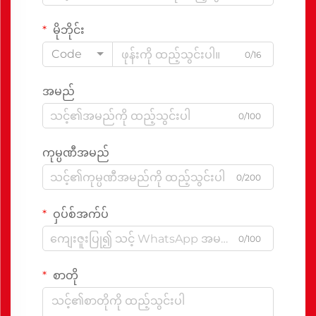
မိုဘိုင်း
Code
0/16
အမည်
0/100
ကုမ္ပဏီအမည်
0/200
ဝှပ်စ်အက်ပ်
0/100
စာတို