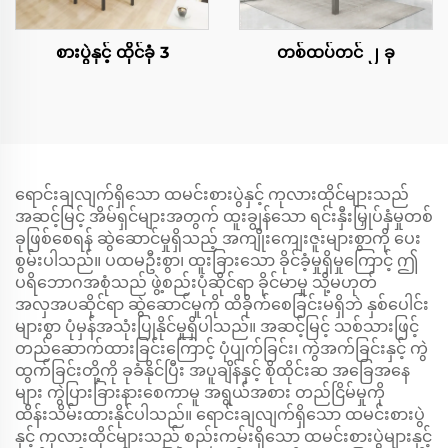
စားပွဲနှင့် ထိုင်ခုံ 3
တစ်ထပ်တင် ၂ ခု
ရောင်းချလျက်ရှိသော ထမင်းစားပွဲနှင့် ကုလားထိုင်များသည်
အဆင့်မြင့် အိမ်ရှင်များအတွက် ထူးချွန်သော ရင်းနှီးမြှုပ်နှံမှုတစ်
ခုဖြစ်စေရန် ဆွဲဆောင်မှုရှိသည့် အကျိုးကျေးဇူးများစွာကို ပေး
စွမ်းပါသည်။ ပထမဦးစွာ၊ ထူးခြားသော ခိုင်ခံ့မှုရှိမှုကြောင့် ဤ
ပရိဘောဂအစုံသည် ဖွဲ့စည်းပုံဆိုင်ရာ ခိုင်မာမှု သို့မဟုတ်
အလှအပဆိုင်ရာ ဆွဲဆောင်မှုကို ထိခိုက်စေခြင်းမရှိဘဲ နှစ်ပေါင်း
များစွာ ပုံမှန်အသုံးပြုနိုင်မှုရှိပါသည်။ အဆင့်မြင့် သစ်သားဖြင့်
တည်ဆောက်ထားခြင်းကြောင့် ပုံပျက်ခြင်း၊ ကွဲအက်ခြင်းနှင့် ကွဲ
ထွက်ခြင်းတို့ကို ခုခံနိုင်ပြီး အပူချိန်နှင့် စိုထိုင်းဆ အခြေအနေ
များ ကွဲပြားခြားနားစေကာမူ အရွယ်အစား တည်ငြိမ်မှုကို
ထိန်းသိမ်းထားနိုင်ပါသည်။ ရောင်းချလျက်ရှိသော ထမင်းစားပွဲ
နှင့် ကုလားထိုင်များသည် စည်းကမ်းရှိသော ထမင်းစားပွဲများနှင့်