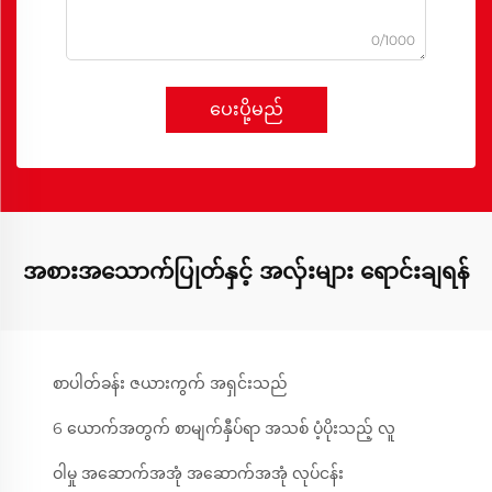
0/1000
ပေးပို့မည်
အစားအသောက်ပြုတ်နှင့် အလှ်းများ ရောင်းချရန်
စာပါတ်ခန်း ဇယားကွက် အရှင်းသည်
6 ယောက်အတွက် စာမျက်နှီပ်ရာ အသစ် ပံ့ပိုးသည့် လူ
ဝါမှု အဆောက်အအုံ အဆောက်အအုံ လုပ်ငန်း