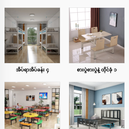
အိပ်ရာအိပ်ခန်း ၄
စားပွဲစားပွဲနဲ့ ထိုင်ခုံ ၁