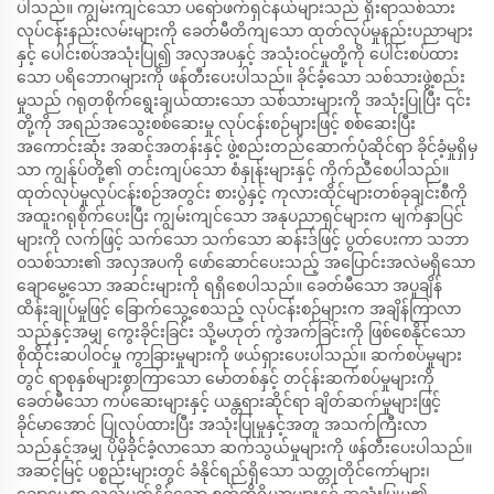
ပါသည်။ ကျွမ်းကျင်သော ပရော်ဖက်ရှင်နယ်များသည် ရိုးရာသစ်သား
လုပ်ငန်းနည်းလမ်းများကို ခေတ်မီတိကျသော ထုတ်လုပ်မှုနည်းပညာများ
နှင့် ပေါင်းစပ်အသုံးပြု၍ အလှအပနှင့် အသုံးဝင်မှုတို့ကို ပေါင်းစပ်ထား
သော ပရိဘောဂများကို ဖန်တီးပေးပါသည်။ ခိုင်ခံ့သော သစ်သားဖွဲ့စည်း
မှုသည် ဂရုတစိုက်ရွေးချယ်ထားသော သစ်သားများကို အသုံးပြုပြီး ၎င်း
တို့ကို အရည်အသွေးစစ်ဆေးမှု လုပ်ငန်းစဉ်များဖြင့် စစ်ဆေးပြီး
အကောင်းဆုံး အဆင့်အတန်းနှင့် ဖွဲ့စည်းတည်ဆောက်ပုံဆိုင်ရာ ခိုင်ခံ့မှုရှိမှ
သာ ကျွန်ုပ်တို့၏ တင်းကျပ်သော စံနှုန်းများနှင့် ကိုက်ညီစေပါသည်။
ထုတ်လုပ်မှုလုပ်ငန်းစဉ်အတွင်း စားပွဲနှင့် ကုလားထိုင်များတစ်ခုချင်းစီကို
အထူးဂရုစိုက်ပေးပြီး ကျွမ်းကျင်သော အနုပညာရှင်များက မျက်နှာပြင်
များကို လက်ဖြင့် သက်သော သက်သော ဆန်းဒ်ဖြင့် ပွတ်ပေးကာ သဘာ
ဝသစ်သား၏ အလှအပကို ဖော်ဆောင်ပေးသည့် အပြောင်းအလဲမရှိသော
ချောမွေ့သော အဆင်းများကို ရရှိစေပါသည်။ ခေတ်မီသော အပူချိန်
ထိန်းချုပ်မှုဖြင့် ခြောက်သွေ့စေသည့် လုပ်ငန်းစဉ်များက အချိန်ကြာလာ
သည်နှင့်အမျှ ကွေးခိုင်းခြင်း သို့မဟုတ် ကွဲအက်ခြင်းကို ဖြစ်စေနိုင်သော
စိုထိုင်းဆပါဝင်မှု ကွာခြားမှုများကို ဖယ်ရှားပေးပါသည်။ ဆက်စပ်မှုများ
တွင် ရာစုနှစ်များစွာကြာသော မော်တစ်နှင့် တင်ုန်းဆက်စပ်မှုများကို
ခေတ်မီသော ကပ်ဆေးများနှင့် ယန္တရားဆိုင်ရာ ချိတ်ဆက်မှုများဖြင့်
ခိုင်မာအောင် ပြုလုပ်ထားပြီး အသုံးပြုမှုနှင့်အတူ အသက်ကြီးလာ
သည်နှင့်အမျှ ပိုမိုခိုင်ခံ့လာသော ဆက်သွယ်မှုများကို ဖန်တီးပေးပါသည်။
အဆင့်မြင့် ပစ္စည်းများတွင် ခံနိုင်ရည်ရှိသော သတ္တုတိုင်ကော်များ၊