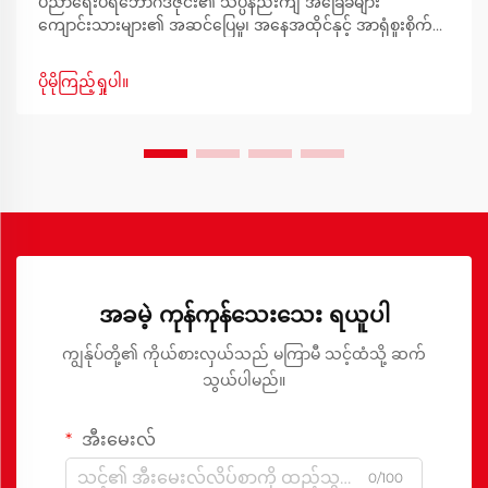
ပညာရေးပရိဘောဂဒီဇိုင်း၏ သိပ္ပံနည်းကျ အခြေခံများ
ကျောင်းသားများ၏ အဆင်ပြေမှု၊ အနေအထိုင်နှင့် အာရုံစူးစိုက်မှု
တို့ကို အထောက်အကူပြုရန် ကျောင်းပရိဘောဂဒီဇိုင်းကို စဉ်းစား
တီထွင်ခြင်းမှသည် အကောင်းဆုံးသင်ယူမှုပတ်ဝန်းကျင်ကို ဖန်တီး
ပိုမိုကြည့်ရှုပါ။
ခြင်းအထိ ဖြစ်ပါသည်။
အခမဲ့ ကုန်ကုန်သေးသေး ရယူပါ
ကျွန်ုပ်တို့၏ ကိုယ်စားလှယ်သည် မကြာမီ သင့်ထံသို့ ဆက်
သွယ်ပါမည်။
အီးမေးလ်
0/100