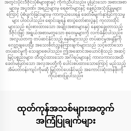
အတွင်းပိုင်းဒီဇိုင်းပုံစံများစွာနှင့် ကိုက်ညီပါသည်။ ပူပြင်းသော အစားအစာ
များမှ အပူဒဏ်၊ အရည်များမှ ရေစက်များနှင့် နေ့စဉ်အသုံးပြုမှုများ
ကြောင့် ပုံစံပျက်ခြင်းများမှ ကာကွယ်ပေးရန် ခေတ်မီမျက်နှာပြင်ကုသမှု
များ ပါဝင်ပါသည်။ ရောင်းချရန် စားပွဲတော်စားပွဲနှင့် ကုလားထိုင်
များသည် စဉ်းစားထားသော အချိုးအစားများနှင့် နေရာချွေတာသည့်
ဒီဇိုင်းဖြင့် အရွယ်အစားမတူသော စုဝေးမှုများကို လက်ခံနိုင်ပါသည်။
အလွယ်တကူ တပ်ဆင်နိုင်သည့် စနစ်များသည် တပ်ဆင်မှုအချိန်ကို
လျှော့ချပေးပြီး အသေးစိတ်ညွှန်ကြားချက်များသည် သင့်တော်သော
တပ်ဆင်မှုကို သေချာစေပါသည်။ ဤအဆောင်အယောင်စုံသည် အဆင့်
မြင့်ပစ္စည်းများ၊ တီထွင်ထားသော အင်္ဂါရပ်များနှင့် ကာလကာလအထိ
ခေတ်မပြတ်သော အလှအပတို့ကို ပေါင်းစပ်ထားသောကြောင့် မည်သည့်
အိမ်ပတ်ဝန်းကျင်ကိုမဆို မြှင့်တင်ပေးနိုင်မည့် အကောင်းဆုံးတန်ဖိုးကို
ကိုယ်စားပြုပါသည်။
ထုတ်ကုန်အသစ်များအတွက်
အကြံပြုချက်များ