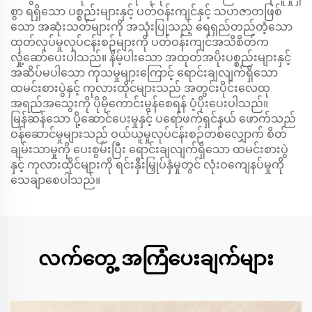
စွာ ရရှိသော ပစ္စည်းများနှင့် ပတ်ဝန်းကျင်နှင့် သဟဇာတဖြစ်
သော အဆုံးသတ်များကို အသုံးပြုသည့် ရေရှည်တည်တံ့သော
ထုတ်လုပ်မှုလုပ်ငန်းစဉ်များကို ပတ်ဝန်းကျင်အသိစိတ်က
လှုံ့ဆော်ပေးပါသည်။ နိမ့်ပါးသော အထုတ်အပိုးပစ္စည်းများနှင့်
အဆိပ်မပါသော ကုသမှုများကြောင့် ရောင်းချလျက်ရှိသော
ထမင်းစားပွဲနှင့် ကုလားထိုင်များသည် အတွင်းပိုင်းလေထု
အရည်အသွေးကို ပိုမိုကောင်းမွန်စေရန် ပံ့ပိုးပေးပါသည်။
မြန်ဆန်သော ပို့ဆောင်ပေးမှုနှင့် ပရော်ဖက်ရှင်နယ် ဖောက်သည်
ဝန်ဆောင်မှုများသည် ဝယ်ယူမှုလုပ်ငန်းစဉ်တစ်လျှောက် စိတ်
ချမ်းသာမှုကို ပေးစွမ်းပြီး ရောင်းချလျက်ရှိသော ထမင်းစားပွဲ
နှင့် ကုလားထိုင်များကို ရင်းနှီးမြှုပ်နှံမှုတွင် လုံးဝကျေနပ်မှုကို
သေချာစေပါသည်။
လက်တွေ့ အကြံပေးချက်များ