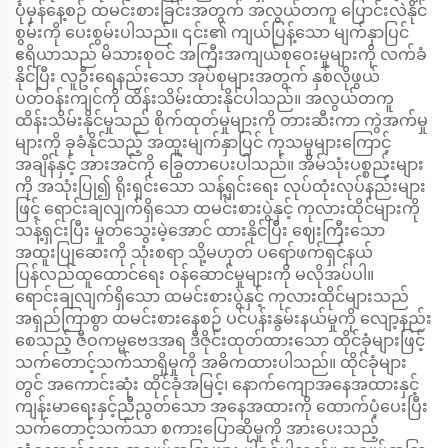
ပုံမှန်နေ့စဉ် ထမင်းစားခြင်းအတွက် အလွယ်တကူ ပြောင်းလဲနိုင်
စွမ်းကို ပေးစွမ်းပါသည်။ ၎င်း၏ ကျယ်ပြန့်သော မျက်နှာပြင်
ဧရိယာသည် မိသားစုဝင် အကြီးအကျယ်စုဝေးမှုများကို လက်ခံ
နိုင်ပြီး လူဦးရေနည်းသော အုပ်စုများအတွက် နှစ်လိုဖွယ်
ပတ်ဝန်းကျင်ကို ထိန်းသိမ်းထားနိုင်ပါသည်။ အလွယ်တကူ
ထိန်းသိမ်းနိုင်မှုသည် စိုက်ထုတ်မှုများကို တားဆီးကာ ကွဲအက်မှု
များကို ခုခံနိုင်သည့် အထူးမျက်နှာပြင် ကုသမှုများကြောင့်
အချိန်နှင့် အားအင်ကို ခြွေတာပေးပါသည်။ အိမ်သုံးပစ္စည်းများ
ကို အသုံးပြု၍ ရိုးရှင်းသော သန့်ရှင်းရေး လုပ်ထုံးလုပ်နည်းများ
ဖြင့် ရောင်းချလျက်ရှိသော ထမင်းစားပွဲနှင့် ကုလားထိုင်များကို
သန့်ရှင်းပြီး မှုတ်သွေးမဲ့အောင် ထားနိုင်ပြီး ဈေးကြီးသော
အထူးပြုဆေးကို သုံးစရာ သို့မဟုတ် ပရော်ဖက်ရှင်နယ်
ပြန်လည်ထူထောင်ရေး ဝန်ဆောင်မှုများကို မလိုအပ်ပါ။
ရောင်းချလျက်ရှိသော ထမင်းစားပွဲနှင့် ကုလားထိုင်များသည်
အရှည်ကြာစွာ ထမင်းစားနေစဉ် ပင်ပန်းနွမ်းနယ်မှုကို လျော့နည်း
စေသည့် ဇီဝကမ္မဗေဒအရ ဒီဇိုင်းထုတ်ထားသော ထိုင်ခုံများဖြင့်
သက်တောင့်သက်သာရှိမှုကို အဓိကထားပါသည်။ ထိုင်ခုံများ
တွင် အကောင်းဆုံး ထိုင်ခုံအမြင့်၊ နောက်ကျောအနေအထားနှင့်
ကျန်းမာရေးနှင့်ညီညွတ်သော အနေအထားကို ထောက်ပံ့ပေးပြီး
သက်တောင့်သက်သာ စကားပြောဆိုမှုကို အားပေးသည့်