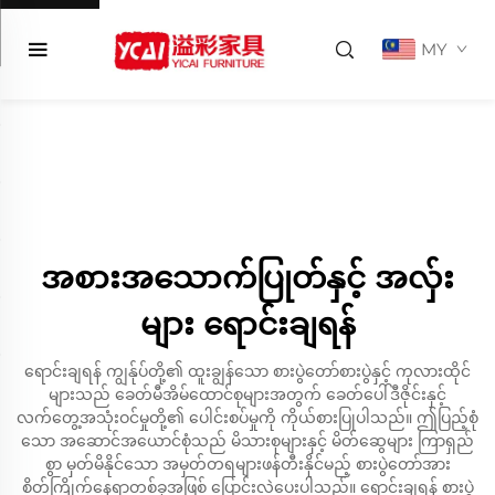
MY
အစားအသောက်ပြုတ်နှင့် အလှ်း
များ ရောင်းချရန်
ရောင်းချရန် ကျွန်ုပ်တို့၏ ထူးချွန်သော စားပွဲတော်စားပွဲနှင့် ကုလားထိုင်
များသည် ခေတ်မီအိမ်ထောင်စုများအတွက် ခေတ်ပေါ်ဒီဇိုင်းနှင့်
လက်တွေ့အသုံးဝင်မှုတို့၏ ပေါင်းစပ်မှုကို ကိုယ်စားပြုပါသည်။ ဤပြည့်စုံ
သော အဆောင်အယောင်စုံသည် မိသားစုများနှင့် မိတ်ဆွေများ ကြာရှည်
စွာ မှတ်မိနိုင်သော အမှတ်တရများဖန်တီးနိုင်မည့် စားပွဲတော်အား
စိတ်ကြိုက်နေရာတစ်ခုအဖြစ် ပြောင်းလဲပေးပါသည်။ ရောင်းချရန် စားပွဲ