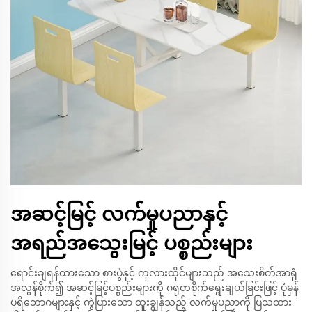
အဆင့်မြင့် လက်မှုပညာနှင့်
အရည်အသွေးမြင့် ပစ္စည်းများ
ရောင်းချရန်ထားသော စားပွဲနှင့် ကုလားထိုင်များသည် အသေးစိတ်အာရုံ
အလွန်စိုက်၍ အဆင့်မြင့်ပစ္စည်းများကို ဂရုတစိုက်ရွေးချယ်ခြင်းဖြင့် ပုံမှန်
ပရိဘောဂများနှင့် ကွဲပြားသော ထူးချွန်သည့် လက်မှုပညာကို ပြသထား