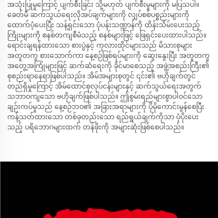
အသုံးပြုမှုကြောင့် ပျက်စီးခြင်း သို့မဟုတ် ပျက်စီးမှုများကို မပြသပါ။
ခေတ်မီ ဆက်သွယ်ရေးလိုအပ်ချက်များကို လျှပ်စစ်ပစ္စည်းများကို
ထောက်ပံ့ပေးပြီး သန့်ရှင်းသော ပုံပန်းသဏ္ဍာန်ကို ထိန်းသိမ်းပေးသည့်
ကြိုးများကို စနစ်တကျစီမံသည့် စနစ်များဖြင့် ဖြေရှင်းပေးထားပါသည်။
ရောင်းချရန်ထားသော စားပွဲနှင့် ကုလားထိုင်များသည် မိသားစုများ
အတူတကွ စားသောက်ကာ နေ့စဉ်ဖြစ်ရပ်များကို ဆွေးနွေးပြီး အတူတကွ
အတွေ့အကြုံများဖြင့် ဆက်ဆံရေးကို ခိုင်မာစေသည့် အဖွဲ့အစည်းကြီး၏
စုစည်းရာနေရာဖြစ်ပါသည်။ အိမ်အများစုတွင် ၎င်း၏ ဗဟိုချက်တွင်
တည်ရှိမှုကြောင့် အိမ်ထောင်စုလုပ်ငန်းများနှင့် ဆက်သွယ်ရေးအတွက်
သဘာဝကျသော ဗဟိုချက်ဖြစ်ပါသည်။ ဤစွမ်းရည်များစွာပါဝင်သော
ချဉ်းကပ်မှုသည် နေ့စဉ်ဘဝ၏ အခြားအရာများကို ပိုမိုကောင်းမွန်စေပြီး
ကန့်သတ်ထားသော တစ်ခုတည်းသော ရည်ရွယ်ချက်ကိုသာ ပံ့ပိုးပေး
သည့် ပရိဘောဂများထက် တန်ဖိုးကို အများဆုံးဖြစ်စေပါသည်။