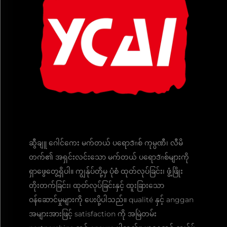
ဆွီချူ ဂေါင်ကေး မက်တယ် ပရောဒักစ် ကုမ္ပဏီ၊ လီမိ
တက်၏ အရှင်းလင်းသော မက်တယ် ပရောဒักစ်များကို
ရှာဖွေတွေ့ရှိပါ။ ကျွန်ုပ်တို့မှ ပုံစံ ထုတ်လုပ်ခြင်း၊ ဖွံ့ဖြိုး
တိုးတက်ခြင်း၊ ထုတ်လုပ်ခြင်းနှင့် ထူးခြားသော
ဝန်ဆောင်မှုများကို ပေးပို့ပါသည်။ qualité နှင့် anggan
အများအားဖြင့် satisfaction ကို အမြဲတမ်း