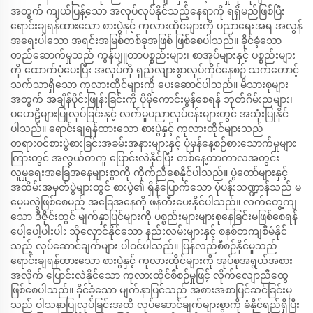
အတွက် ကျယ်ပြန့်သော အလုပ်လုပ်နိုင်သည့်နေရာကို ရရှိမည်ဖြစ်ပြီး
ရောင်းချရန်ထားသော စားပွဲနှင့် ကုလားထိုင်များကို ပညာရေးအရ အလွန်
အရေးပါသော အရင်းအမြစ်တစ်ခုအဖြစ် ဖြစ်စေပါသည်။ ခိုင်ခံ့သော
တည်ဆောက်မှုသည် ကွန်ပျူတာပစ္စည်းများ၊ စာအုပ်များနှင့် ပစ္စည်းများ
ကို ထောက်ပံ့ပေးပြီး အလုပ်ကို ရှည်လျားစွာလုပ်ကိုင်နေစဉ် သက်တောင့်
သက်သာရှိသော ကုလားထိုင်များကို ပေးဆောင်ပါသည်။ မိသားစုများ
အတွက် အချိန်ပိုင်းဖြုန်းခြင်းကို ပိုမိုကောင်းမွန်စေရန် ဘုတ်ဂိမ်းညများ၊
ပဟေဠိများပြုလုပ်ခြင်းနှင့် လက်မှုပညာလုပ်ငန်းများတွင် အသုံးပြုနိုင်
ပါသည်။ ရောင်းချရန်ထားသော စားပွဲနှင့် ကုလားထိုင်များသည်
တရားဝင်စားပွဲစားခြင်းအခမ်းအနားများနှင့် ပုံမှန်နေ့စဉ်စားသောက်မှုများ
ကြားတွင် အလွယ်တကူ ပြောင်းလဲနိုင်ပြီး တစ်နေ့တာကာလအတွင်း
လူမှုရေးအခြေအနေများစွာကို ကိုက်ညီစေနိုင်ပါသည်။ ပွဲတော်များနှင့်
အထိမ်းအမှတ်ပွဲများတွင် စားပွဲ၏ ရှိန်ပြောက်သော ပုံပန်းသဏ္ဍာန်သည် မ
မေ့မလွဲဖြစ်စေမည့် အခြေအနေကို ဖန်တီးပေးနိုင်ပါသည်။ လက်တွေ့ကျ
သော ဒီဇိုင်းတွင် မျက်နှာပြင်များကို ပစ္စည်းများများစုနေခြင်းမဖြစ်စေရန်
ပေါ့ပေါ့ပါးပါး သိုလှောင်နိုင်သော နည်းလမ်းများနှင့် စနစ်တကျစီမံနိုင်
သည့် လုပ်ဆောင်ချက်များ ပါဝင်ပါသည်။ ပြန်လည်စီစဉ်နိုင်မှုသည်
ရောင်းချရန်ထားသော စားပွဲနှင့် ကုလားထိုင်များကို အုပ်စုအရွယ်အစား
အလိုက် ပြောင်းလဲနိုင်သော ကုလားထိုင်စီစဉ်မှုဖြင့် လိုက်လျောညီထွေ
ဖြစ်စေပါသည်။ ခိုင်ခံ့သော မျက်နှာပြင်သည် အစားအစာပြင်ဆင်ခြင်းမှ
သည် ဝါသနာပြုလုပ်ခြင်းအထိ လုပ်ဆောင်ချက်များစွာကို ခံနိုင်ရည်ရှိပြီး