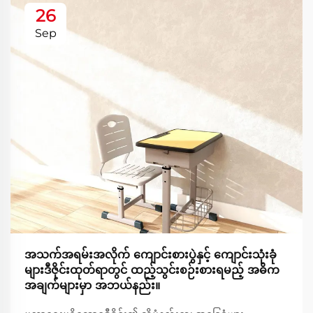
26
Sep
အသက်အရမ်းအလိုက် ကျောင်းစားပွဲနှင့် ကျောင်းသုံးခုံ
များဒီဇိုင်းထုတ်ရာတွင် ထည့်သွင်းစဉ်းစားရမည့် အဓိက
အချက်များမှာ အဘယ်နည်း။