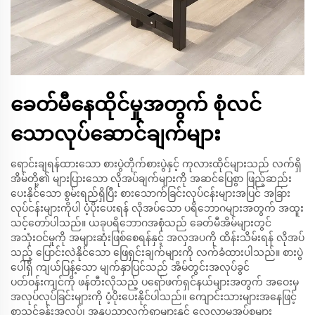
ခေတ်မီနေထိုင်မှုအတွက် စုံလင်
သောလုပ်ဆောင်ချက်များ
ရောင်းချရန်ထားသော စားပွဲတိုက်စားပွဲနှင့် ကုလားထိုင်များသည် လက်ရှိ
အိမ်တို့၏ များပြားသော လိုအပ်ချက်များကို အဆင်ပြေစွာ ဖြည့်ဆည်း
ပေးနိုင်သော စွမ်းရည်ရှိပြီး စားသောက်ခြင်းလုပ်ငန်းများအပြင် အခြား
လုပ်ငန်းများကိုပါ ပံ့ပိုးပေးရန် လိုအပ်သော ပရိဘောဂများအတွက် အထူး
သင့်တော်ပါသည်။ ယခုပရိဘောဂအစုံသည် ခေတ်မီအိမ်များတွင်
အသုံးဝင်မှုကို အများဆုံးဖြစ်စေရန်နှင့် အလှအပကို ထိန်းသိမ်းရန် လိုအပ်
သည့် ပြောင်းလဲနိုင်သော ဖြေရှင်းချက်များကို လက်ခံထားပါသည်။ စားပွဲ
ပေါ်ရှိ ကျယ်ပြန့်သော မျက်နှာပြင်သည် အိမ်တွင်းအလုပ်ခွင်
ပတ်ဝန်းကျင်ကို ဖန်တီးလိုသည့် ပရော်ဖက်ရှင်နယ်များအတွက် အဝေးမှ
အလုပ်လုပ်ခြင်းများကို ပံ့ပိုးပေးနိုင်ပါသည်။ ကျောင်းသားများအနေဖြင့်
စာသင်ခန်းအလုပ်၊ အနုပညာလက်ရာများနှင့် လေ့လာမှုအုပ်စုများ