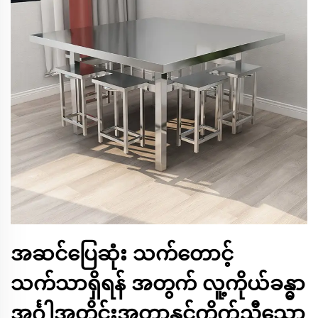
အဆင်ပြေဆုံး သက်တောင့်
သက်သာရှိရန် အတွက် လူ့ကိုယ်ခန္ဓာ
အင်္ဂါအတိုင်းအတာနှင့်ကိုက်ညီသော