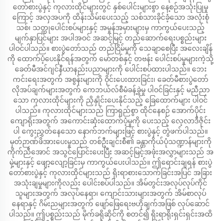
တော်စားပွဲနှင့် ကုလားထိုင်များတွင် နှစ်ပေါင်းများစွာ နေ့စဉ်အသုံးပြုမှု
ကြောင့် အလှအပကို ထိန်းသိမ်းပေးသည့် သစ်သားခိုင်ခံ့သော အလုံးစုံ
သစ်၊ သတ္တုပေါင်းစပ်များနှင့် အမှုန်အမှားများမှ ကာကွယ်ပေးသည့်
မျက်နှာပြင်များ အပါအဝင် အဆင့်မြင့် တည်ဆောက်ရေးပစ္စည်းများ
ပါဝင်ပါသည်။ စားပွဲတော်သည် တည်ငြိမ်မှုကို သေချာစေပြီး အလေးချိန်
ကို ထောက်ပံ့ပေးနိုင်ရန်အတွက် မော်တစ်နှင့် တဗန်း ပေါင်းစပ်မှုများကဲ့သို့
ခေတ်မီအင်ဂျင်နီယာနည်းပညာများကို ပေါင်းစပ်ထားပါသည်။ ဘေး
ကင်းရေးအတွက် အစွန်းများကို ဝိုင်းပေးထားခြင်း၊ ခေတ်မီစားပွဲတော်
လိုအပ်ချက်များအတွက် ကေဘယ်လ်စီမံခန့်ခွဲမှု ပါဝင်ခြင်းနှင့် မညီညာ
သော ကုလားထိုင်များကို ညှိနှိုင်းပေးနိုင်သည့် ခြေထောက်များ ပါဝင်
ပါသည်။ ကုလားထိုင်များသည် ကြာရှည်စွာ ထိုင်နေစဉ် အောက်ပိုင်း
ကျောရိုးအတွက် အကောင်းဆုံးထောက်ပံ့မှုကို ပေးသည့် လေ့လာဒီဇိုင်း
ပါ ကွေးညွှတ်နေသော နောက်ဘက်များဖြင့် စားပွဲနှင့် တွဲဖက်ပါသည်။
မှတ်ဉာဏ်ဖိအားပေးမှုသည် တစ်ဦးချင်းစီ၏ ခန္တာကိုယ်ပုံသဏ္ဍာန်များကို
ကိုက်ညီအောင် အသွင်ပြောင်းပေးပြီး အဆင့်မြင့်အဖုံးအလွှာများသည် အ
မှဲ့များနှင့် ဖျော့လျော့ခြင်းမှ ကာကွယ်ပေးပါသည်။ ဤရောင်းချရန် စားပွဲ
တော်စားပွဲနှင့် ကုလားထိုင်များသည် ရိုးရာစားသောက်ခြင်းအပြင် အခြား
အသုံးချမှုများကိုလည်း ပေါင်းစပ်ပါသည်။ အိမ်တွင်းအလုပ်လုပ်ကိုင်
သူများအတွက် အလုပ်နေရာ၊ ကျောင်းသားများအတွက် အိမ်စာလုပ်
နေရာနှင့် ဂိမ်းညများအတွက် ဖျော်ဖြေရေးဗဟိုချက်အဖြစ် လုပ်ဆောင်
ပါသည်။ ဤပစ္စည်းသည် မိုက်ခရိုဆိုင်ကို စတင်၍ ရိုးရာရိုးရှင်းရှင်းအထိ