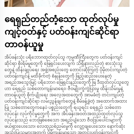
ရေရှည်တည်တံ့သော ထုတ်လုပ်မှု
ကျင့်ဝတ်နှင့် ပတ်ဝန်းကျင်ဆိုင်ရာ
တာဝန်ယူမှု
အိပ်ခန်းသုံး ပရိဘောဂထုတ်လုပ်သူ ကုမ္ပဏီကြီးတွေက ပတ်ဝန်းကျင်
ဆိုင်ရာ စိုးရိမ်မှုတွေကို ဖြေရှင်းပေးလျက် သိရှိနားလည်တဲ့ စားသုံးသူ
တွေနဲ့ ထိန်းချုပ်ရေး အဖွဲ့အစည်းတွေ တောင်းဆိုကြတဲ့ ပိုမိုတင်းကျပ်တဲ့
ပတ်ဝန်းကျင်နဲ့ မထိခိုက်တဲ့ စံနှုန်းတွေကို ဖြည့်ဆည်းပေးနေတဲ့
အရည်အသွေးမြင့် ပရိဘောဂ ဖြေရှင်းနည်းတွေကို ဖြ ဒီထုတ်လုပ်သူတွေ
ဟာ ရေရှည် သစ်တောကျန်းမာရေး၊ ဇီဝမျိုးကွဲကွဲပြားမှု ထိန်းသိမ်းမှုနဲ့
တာဝန်ယူတဲ့ စိုက်ပျိုးရေး အလေ့အထတွေကို အာမခံတဲ့ တင်းကျပ်တဲ့
ပတ်ဝန်းကျင်ဆိုင်ရာ လမ်းညွှန်ချက်တွေနဲ့ စီမံခန့်ခွဲတဲ့ အထောက်အထား
ပြု သစ်တောတွေကနေပဲ ပစ္စည်းတွေကို ရယူရင်း ရေရှည် သစ်တော
လုပ်ငန်း လုပ်ကိုင်မှုတွေကို အက အိပ်ခန်းအဝတ်အထည်ထုတ်လုပ်သူ
လုပ်ငန်းသည် ဘေးဖြစ်စေသော အရည်ပျံသော ဇီဝဒြပ်ပေါင်းများကို
ဖယ်ရှားပေးသော၊ လေထုညစ်ညမ်းမှုကို လျှော့ချပေးသော၊ နောက်ဆုံး
အသုံးပြုသူများအတွက် ပိုမိုကျန်းမာသော အတွင်းပတ်ဝန်းကျင်ကို