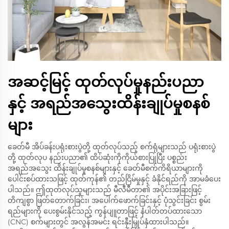
အဆင့်မြင့် ထုတ်လုပ်မှုနည်းပညာ
နှင့် အရည်အသွေးထိန်းချုပ်မှုစနစ်
များ
ခေတ်မီ အိပ်ခန်းပရုံးစားပွဲတို့ ထုတ်လုပ်သည့် စက်ရုံများသည် ပရုံးစားပွဲ
တို့ ထုတ်လုပ နည်းပညာ၏ ထိပ်ဆုံးကိုကိုယ်စားပြုပြီး ပစ္စည်း
အရည်အသွေး ထိန်းချုပ်မှုစနစ်များနှင့် ခေတ်မီစက်ကိရိယာများကို
ပေါင်းစပ်ထားသဖြင့် ထုတ်ကုန်၏ တည်ငြိမ်မှုနှင့် ခံနိုင်ရည်ကို အာမခံပေး
ပါသည်။ ဤထုတ်လုပ်သူများသည် မီလီမီတာ၏ အပိုင်းအခြားဖြင့်
တိကျစွာ ဖြတ်တောက်ခြင်း၊ အပေါက်ဖောက်ခြင်းနှင့် ပုံသွင်းခြင်း စွမ်း
ရည်များကို ပေးစွမ်းနိုင်သည့် ကွန်ပျူတာဖြင့် နံပါတ်တပ်ထားသော
(CNC) စက်များတွင် အလွန်အမင်း ရင်းနှီးမြှုပ်နှံထားပါသည်။