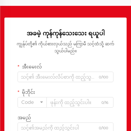
အခမဲ့ ကုန်ကုန်သေးသေး ရယူပါ
ကျွန်ုပ်တို့၏ ကိုယ်စားလှယ်သည် မကြာမီ သင့်ထံသို့ ဆက်
သွယ်ပါမည်။
အီးမေးလ်
0/100
မိုဘိုင်း
Code
0/16
အမည်
0/100