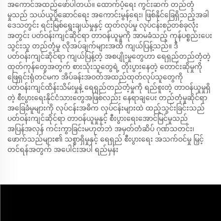
အကောင်အထည်ဖော်ပါတယ်။ ထောက်ပံ့ရေး ကွင်းဆက် တည်တံ့
မှုသည် သယ်ယူပို့ဆောင်ရေး အကောင်းမွန်ရေး၊ ဖြစ်နိုင်ခြေရှိသည့်အခါ
ဒေသတွင်း ရင်းမြစ်ရွေးချယ်မှုနှင့် ထုတ်လုပ်မှု လုပ်ငန်းစဉ်တစ်ခုလုံး
အတွင်း ပတ်ဝန်းကျင်ဆိုင်ရာ တာဝန်ယူမှုကို အာမခံသည့် ကုန်ပစ္စည်းပေး
သွင်းသူ တည်တံ့မှု လိုအပ်ချက်များအထိ ကျယ်ပြန့်သည်။ ဒီ
ပတ်ဝန်းကျင်ဆိုင်ရာ ကျယ်ပြန့်တဲ့ အစပျိုးမှုတွေဟာ ရေရှည်တည်တံ့တဲ့
ထုတ်ကုန်တွေအတွက် စားသုံးသူတွေရဲ့ တိုးပွားနေတဲ့ တောင်းဆိုမှုကို
ဖြေရှင်းရုံတင်မက အိပ်ခန်းအဝတ်အထည်ထုတ်လုပ်သူတွေကို
ပတ်ဝန်းကျင်ထိန်းသိမ်းမှုနဲ့ ရေရှည်တည်တံ့မှုကို ရည်စူးတဲ့ တာဝန်ယူမှုရှိ
တဲ့ စီးပွားရေးနိုင်ငံသားတွေအဖြစ်လည်း နေရာချပေး တည်တံ့မှုဆိုင်ရာ
အခြေခံမူများကို လုပ်ငန်းအဓိက လုပ်ငန်းများထဲ ထည့်သွင်းခြင်းသည်
ပတ်ဝန်းကျင်ဆိုင်ရာ တာဝန်ယူမှုနှင့် စီးပွားရေးအောင်မြင်မှုသည်
အပြန်အလှန် ကင်းကွာခြင်းမဟုတ်ဘဲ အမှတ်တံဆိပ် ဂုဏ်သတင်း၊
ဖောက်သည်များ၏ သစ္စာရှိမှုနှင့် ရေရှည် စီးပွားရေး အသက်ဝင်မှု မြှင့်
တင်ရန်အတွက် အပေါင်းအပါ ရည်မှန်း