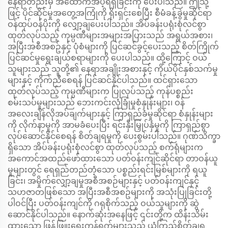
နေရာတည်းမှ အထောက်အပံ့ရရှိခြင်းကို ပေးပါသည်။ ဤသို့
ဖြင့် ပိုင်ဆိုင်မှုအတွေ့အကြုံကို ရိုးရှင်းစေပြီး စီမံခန့်ခွဲမှုဆိုင်ရာ
ဝန်ထုပ်ဝန်ပိုးကို လျှော့ချပေးပါသည်။ အိပ်ခန်းပရုံးစုံလင်စွာ
ထုတ်လုပ်သည့် ကုမ္ပဏီများအများအပြားသည် အရွယ်အစား၊
အပြီးအစီအစဥ်နှင့် ပုံစံများကို ပြင်ဆင်ခွင့်ပေးသည့် စိတ်ကြိုက်
ပြင်ဆင်မှုရွေးချယ်စရာများကို ပေးပါသည်။ ထို့ကြောင့် ဝယ်
သူများသည် သူတို့၏ နေရာအချိုးအစားနှင့် ကိုယ်ပိုင်နှစ်သက်မှု
များနှင့် ကိုက်ညီစေရန် ပြင်ဆင်နိုင်ပါသည်။ ထင်ရှားသော
ထုတ်လုပ်သည့် ကုမ္ပဏီများက ပြုလုပ်သည့် ကုန်ပစ္စည်း
စမ်းသပ်မှုများသည် ဘေးကင်းလုံခြုံမှုစံနှုန်းများ၊ ဝန်
အလေးချိန်လိုအပ်ချက်များနှင့် ကြာရှည်ခံမှုဆိုင်ရာ စံနှုန်းများ
ကို လိုက်နာမှုကို အာမခံပေးပြီး ရင်းနှီးမြှုပ်နှံမှုကို ကြာရှည်စွာ
လုပ်ဆောင်နိုင်စေရန် စိတ်ချရမှုကို ပေးစွမ်းပါသည်။ ဂုဏ်သိက္ခာ
ရှိသော အိပ်ခန်းပရုံးစုံလင်စွာ ထုတ်လုပ်သည့် စက်ရုံများက
အကောင်အထည်ဖော်ထားသော ပတ်ဝန်းကျင်ဆိုင်ရာ တာဝန်ယူ
မှုများတွင် ရေရှည်တည်တံ့သော ပစ္စည်းရင်းမြစ်များကို ရယူ
ခြင်း၊ အမှိုက်လျှော့ချမှုအစီအစဉ်များနှင့် ပတ်ဝန်းကျင်နှင့်
သဟဇာတဖြစ်သော အပြီးအစီအစဥ်များကို အသုံးပြုခြင်းတို့
ပါဝင်ပြီး ပတ်ဝန်းကျင်ကို ဂရုစိုက်သည့် ဝယ်သူများကို ဆွဲ
ဆောင်နိုင်ပါသည်။ နောက်ဆုံးအနေဖြင့် ၎င်းတို့က ထိန်းသိမ်း
ထားသော ဖြန့်ဖြူးရေးကွန်ရက်များသည် ယုံကြည်စိတ်ချရ