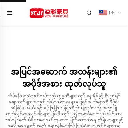
MY
အပြင်အဆောက် အတန်းများ၏
အပိုဒ်အစား ထုတ်လုပ်သူ
အိပ်ခန်းပရုံးစုံထုတ်လုပ်သည့် ကုမ္ပဏီများသည် နေအိမ်နှင့် စီးပွားဖြစ်
ဈေးကွက်များအတွက် အိပ်စက်ရာနေရာ ဖြေရှင်းချက်များကို ဒီဇိုင်း
ဆွဲခြင်း၊ ဖန်တီးခြင်းနှင့် ဖြန့်ဖြူးခြင်းတို့ကို ပြုလုပ်သည့် အထူးပြု
ထုတ်လုပ်ရေးလုပ်ငန်းများ ဖြစ်ပါသည်။ ဤကုမ္ပဏီများသည် သစ်သား
လုပ်ငန်း စက်ကိရိယာများ၊ တိကျသော ဖြတ်တောက်ရေးကိရိယာများနှင့်
အလိုအလျောက် စုစည်းရေးစနစ်များဖြင့် ပြည့်စုံသော စက်ရုံများတွင်