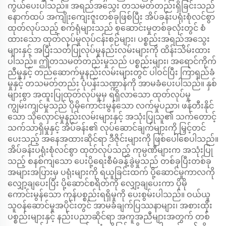
ကွယ်ပေးပါသည်။ အရည်အသွေး တသမတ်တည်းရှိခြင်းသည်
နောက်ထပ် အကျိုးကျေးဇူးတစ်ခုဖြစ်ပြီး အိပ်ခန်းပရုံးစုံလင်စွာ
ထုတ်လုပ်သည့် စက်ရုံများသည် စုဆောင်းမှုတစ်ခုလုံးတွင် စံ
ထားသော ထုတ်လုပ်မှုလုပ်ငန်းစဉ်များ၊ ပစ္စည်းအရည်အသွေး
များနှင့် အပြီးသတ်ပြုလုပ်မှုနည်းလမ်းများကို ထိန်းသိမ်းထား
ပါသည်။ ဤတသမတ်တည်းမှုသည် ပစ္စည်းများ၊ အရောင်ကိုက်
ညီမှုနှင့် တည်ဆောက်မှုနည်းလမ်းများတွင် ပါဝင်ပြီး ကြာရှည်ခံ
မှုနှင့် တသမတ်တည်း ပုံပန်းသဏ္ဍာန်ကို အာမခံပေးပါသည်။ နှစ်
များစွာ အထူးပြုထုတ်လုပ်မှုမှ ရရှိလာသော ထုတ်လုပ်မှု
ကျွမ်းကျင်မှုသည် ပိုမိုကောင်းမွန်သော လက်မှုပညာ၊ ဖန်တီးနိုင်
သော သိုလှောင်မှုနည်းလမ်းများနှင့် အသုံးပြုသူ၏ သက်တောင့်
သက်သာရှိမှုနှင့် အိပ်ခန်း၏ လုပ်ဆောင်ချက်များကို မြှင့်တင်
ပေးသည့် အနေအထားဆိုင်ရာ ဒီဇိုင်းများကို ဖြစ်ပေါ်စေပါသည်။
အိပ်ခန်းပရုံးစုံလင်စွာ ထုတ်လုပ်သည့် ကုမ္ပဏီများက အသုံးပြု
သည့် စနစ်ကျသော ပေးပို့ရေးစီမံခန့်ခွဲမှုသည် တစ်ခုပြီးတစ်ခု
အများအပြားမှ ပရုံးများကို ရယူခြင်းထက် ပို့ဆောင်မှုကာလကို
လျှော့ချပေးပြီး ပို့ဆောင်စရိတ်ကို လျှော့ချပေးကာ ပိုမို
ကောင်းမွန်သော ကုန်ပစ္စည်းရရှိမှုကို ပေးစွမ်းပါသည်။ ဝယ်ယူ
သူဝန်ဆောင်မှုအပိုင်းတွင် အာမခံချက်ပြဿနာများ၊ အစားထိုး
ပစ္စည်းများနှင့် နည်းပညာဆိုင်ရာ အကူအညီများအတွက် တစ်