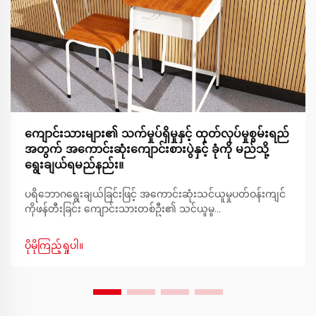
ကျောင်းသားများ၏ သက်မှုပ်ရှိမှုနှင့် ထုတ်လုပ်မှုစွမ်းရည်
အတွက် အကောင်းဆုံးကျောင်းစားပွဲနှင့် ခုံကို မည်သို့
ရွေးချယ်ရမည်နည်း။
ပရိဘောဂရွေးချယ်ခြင်းဖြင့် အကောင်းဆုံးသင်ယူမှုပတ်ဝန်းကျင်
ကိုဖန်တီးခြင်း ကျောင်းသားတစ်ဦး၏ သင်ယူမှု
ပတ်ဝန်းကျင်၏အခြေခံသည် စားပွဲနှင့်ခုံ၏ ကိုက်ညီမှုပေါ်တွင်
မူတည်ပါသည်။ ကျောင်းသားများသည်နေ့စဉ်နာရီပေါင်းများစွာ
ပိုမိုကြည့်ရှုပါ။
စားပွဲတွင်ထိုင်နေရသည့်အခါ အဆင်ပြေမှုကို အလေးထား
ရွေးချယ်ရန်အရေးကြီးပါသည်။