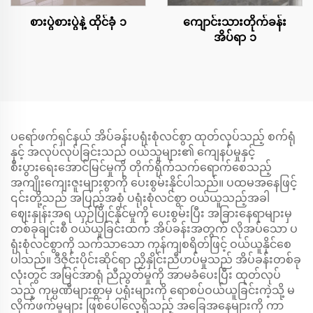
စားပွဲစားပွဲနဲ့ ထိုင်ခုံ ၁
ကျောင်းသားတိုက်ခန်း
အိပ်ရာ ၁
ပရော်ဖက်ရှင်နယ် အိပ်ခန်းပရုံးစုံလင်စွာ ထုတ်လုပ်သည့် စက်ရုံ
နှင့် အလုပ်လုပ်ခြင်းသည် ဝယ်သူများ၏ ကျေနပ်မှုနှင့်
စီးပွားရေးအောင်မြင်မှုကို တိုက်ရိုက်သက်ရောက်စေသည့်
အကျိုးကျေးဇူးများစွာကို ပေးစွမ်းနိုင်ပါသည်။ ပထမအနေဖြင့်
၎င်းတို့သည် အပြည့်အစုံ ပရုံးစုံလင်စွာ ဝယ်ယူသည့်အခါ
ဈေးနှုန်းအရ ယှဉ်ပြိုင်နိုင်မှုကို ပေးစွမ်းပြီး အခြားနေရာများမှ
တစ်ခုချင်းစီ ဝယ်ယူခြင်းထက် အိပ်ခန်းအတွက် လိုအပ်သော ပ
ရုံးစုံလင်စွာကို သက်သာသော ကုန်ကျစရိတ်ဖြင့် ဝယ်ယူနိုင်စေ
ပါသည်။ ဒီဇိုင်းပိုင်းဆိုင်ရာ ညှိနှိုင်းညီဟပ်မှုသည် အိပ်ခန်းတစ်ခု
လုံးတွင် အမြင်အာရုံ ညီညွတ်မှုကို အာမခံပေးပြီး ထုတ်လုပ်
သည့် ကုမ္ပဏီများစွာမှ ပရုံးများကို ရောစပ်ဝယ်ယူခြင်းကဲ့သို့ မ
လိုက်ဖက်မှုများ ဖြစ်ပေါ်လေ့ရှိသည့် အခြေအနေများကို ကာ