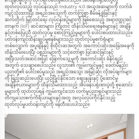
ကျေနပ်မှုတို့ကို တိုက်ရိုက်ပေးစွမ်းပါသည်။ အိပ်ခန်းပရုံးစားပွဲတို့
ထုတ်လုပ်သည့် လုပ်ငန်းသည် Industry 4.0 အယူအဆများကို လက်ခံ
ကျင့်သုံးထားပြီး အရည်အသွေးကို တက်ကြွစွာ စီမံခန့်ခွဲခြင်းနှင့်
ဆက်တိုက် မြှင့်တင်ရေး လုပ်ငန်းစဉ်များကို ဖြစ်စေသည့် အရာဝတ္ထုအင်
တာနက် (IoT) ဆင်ဆာများ၊ ကြိုတင် ထိန်းသိမ်းရေးစနစ်များနှင့် အချိန်
နှင့်တစ်ပြေးညီ ထုတ်လုပ်မှု စောင့်ကြည့်မှုများကို ပေါင်းစပ်ထားပါသည်။
ပတ်ဝန်းကျင်ထိန်းချုပ်မှုစနစ်များသည် ထုတ်လုပ်မှုစက်ရုံများ
တစ်လျှောက် အပူချိန်နှင့် စိုထိုင်းဆအတွက် အကောင်းဆုံးအခြေအနေကို
ထိန်းသိမ်းပေးပြီး ပစ္စည်းများကို သင့်တော်စွာ ပြင်ဆင်ခြင်းနှင့်
အပြီးသတ်အဆင်အပြင် ခြောက်သွေ့မှုကို အကောင်းဆုံး ခံနိုင်ရည်
အတွက် သေချာစေပါသည်။ လူသား၏ ကျွမ်းကျင်မှုနှင့် ခေတ်မီနည်း
ပညာတို့၏ ပေါင်းစပ်မှုသည် အရည်အသွေး အမြင့်ဆုံး လိုအပ်ချက်များ
ကို ဖြည့်ဆည်းပေးပြီး ယှဉ်ပြိုင်နိုင်သော စျေးနှုန်းနှင့် ပို့ဆောင်မှု
အချိန်ဇယားများကို ထိန်းသိမ်းထားသည့် အိပ်ခန်းပရုံးစားပွဲတို့ စုဆောင်း
မှုများကို ထုတ်လုပ်ရန် ကျွမ်းကျင်သော လက်မှုပညာရှင်များသည်
တိကျသောစက်ကိရိယာများနှင့်အတူ အလုပ်လုပ်ကိုင်နိုင်သည့်
ထုတ်လုပ်မှုပတ်ဝန်းကျင်ကို ဖန်တီးပေးပါသည်။