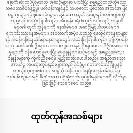
နောက်ဆုံးထုပ်ပိုးမှုအထိ အဆင့်များစွာ ပါဝင်ပြီး ရေရှည်တည်တံ့သော
သစ်တောစီမံခန့်ခွဲမှု၊ ပတ်ဝန်းကျင်နှင့် သဟဇာတဖြစ်သော အဆင်အပြင်
ပစ္စည်းများနှင့် စွမ်းအင်ချွေတာနိုင်သော ထုတ်လုပ်မှုနည်းလမ်းများကို
ထည့်သွင်းအသုံးပြုပါသည်။ အိပ်ခန်းပရုံးစုံထုတ်လုပ်သည့် ကုမ္ပဏီ
များ၏ ထုတ်ကုန်များကို နေအိမ်များ၊ အဆင့်မြင့်ဟိုတယ်များ၊
ကျောင်းသားနေအိမ်များ၊ အထောက်အပံ့ပေးသည့် နေထိုင်ရာနေရာများ
နှင့် အပန်းဖြေနေထိုင်ရာနေရာများတွင် အသုံးပြုကြပါသည်။ ဤလုပ်ငန်း
သည် ခေတ်ပေါ်၊ ရိုးရာ၊ သဘာဝကျသောနှင့် ရိုးရှင်းသော ဒီဇိုင်းနှစ်သက်
မှုများကို ဝန်ဆောင်မှုပေးပြီး စျေးနှုန်းအဆင့်များနှင့် အရည်အသွေး
စံနှုန်းများကို ကိုက်ညီစေရန် ဖြည့်ဆည်းပေးပါသည်။ အရည်အသွေး
အာမခံမှု လုပ်ထုံးလုပ်နည်းများသည် ခိုင်ခံ့မှု၊ ဘေးကင်းလုံခြုံမှုနှင့်
စားသုံးသူများ၏ ကျေနပ်မှုကို အပြည့်အဝရရှိစေရန် စမ်းသပ်မှု
လုပ်ငန်းစဉ်များနှင့် နိုင်ငံတကာ ပရုံးစုံထုတ်လုပ်မှုစံနှုန်းများကို လိုက်နာ
ခြင်းဖြင့် သေချာစေပါသည်။
ထုတ်ကုန်အသစ်များ