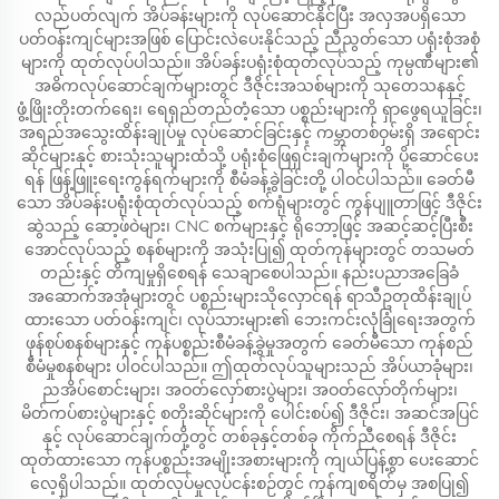
လည်ပတ်လျက် အိပ်ခန်းများကို လုပ်ဆောင်နိုင်ပြီး အလှအပရှိသော
ပတ်ဝန်းကျင်များအဖြစ် ပြောင်းလဲပေးနိုင်သည့် ညီညွတ်သော ပရုံးစုံအစုံ
များကို ထုတ်လုပ်ပါသည်။ အိပ်ခန်းပရုံးစုံထုတ်လုပ်သည့် ကုမ္ပဏီများ၏
အဓိကလုပ်ဆောင်ချက်များတွင် ဒီဇိုင်းအသစ်များကို သုတေသနနှင့်
ဖွံ့ဖြိုးတိုးတက်ရေး၊ ရေရှည်တည်တံ့သော ပစ္စည်းများကို ရှာဖွေရယူခြင်း၊
အရည်အသွေးထိန်းချုပ်မှု လုပ်ဆောင်ခြင်းနှင့် ကမ္ဘာတစ်ဝှမ်းရှိ အရောင်း
ဆိုင်များနှင့် စားသုံးသူများထံသို့ ပရုံးစုံဖြေရှင်းချက်များကို ပို့ဆောင်ပေး
ရန် ဖြန့်ဖြူးရေးကွန်ရက်များကို စီမံခန့်ခွဲခြင်းတို့ ပါဝင်ပါသည်။ ခေတ်မီ
သော အိပ်ခန်းပရုံံးစုံထုတ်လုပ်သည့် စက်ရုံများတွင် ကွန်ပျူတာဖြင့် ဒီဇိုင်း
ဆွဲသည့် ဆော့ဖ်ဝဲများ၊ CNC စက်များနှင့် ရိုဘော့ဖြင့် အဆင့်ဆင့်ပြီးစီး
အောင်လုပ်သည့် စနစ်များကို အသုံးပြု၍ ထုတ်ကုန်များတွင် တသမတ်
တည်းနှင့် တိကျမှုရှိစေရန် သေချာစေပါသည်။ နည်းပညာအခြေခံ
အဆောက်အအုံများတွင် ပစ္စည်းများသိုလှောင်ရန် ရာသီဥတုထိန်းချုပ်
ထားသော ပတ်ဝန်းကျင်၊ လုပ်သားများ၏ ဘေးကင်းလုံခြုံရေးအတွက်
ဖုန်စုပ်စနစ်များနှင့် ကုန်ပစ္စည်းစီမံခန့်ခွဲမှုအတွက် ခေတ်မီသော ကုန်စည်
စီမံမှုစနစ်များ ပါဝင်ပါသည်။ ဤထုတ်လုပ်သူများသည် အိပ်ယာခုံများ၊
ညအိပ်စောင်းများ၊ အဝတ်လှော်စားပွဲများ၊ အဝတ်လှော်တိုက်များ၊
မိတ်ကပ်စားပွဲများနှင့် စတိုးဆိုင်များကို ပေါင်းစပ်၍ ဒီဇိုင်း၊ အဆင်အပြင်
နှင့် လုပ်ဆောင်ချက်တို့တွင် တစ်ခုနှင့်တစ်ခု ကိုက်ညီစေရန် ဒီဇိုင်း
ထုတ်ထားသော ကုန်ပစ္စည်းအမျိုးအစားများကို ကျယ်ပြန့်စွာ ပေးဆောင်
လေ့ရှိပါသည်။ ထုတ်လုပ်မှုလုပ်ငန်းစဉ်တွင် ကုန်ကျစရိတ်မှ အစပြု၍