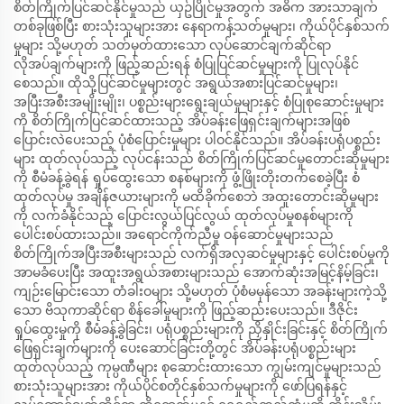
စိတ်ကြိုက်ပြင်ဆင်နိုင်မှုသည် ယှဥ်ပြိုင်မှုအတွက် အဓိက အားသာချက်
တစ်ခုဖြစ်ပြီး စားသုံးသူများအား နေရာကန့်သတ်မှုများ၊ ကိုယ်ပိုင်နှစ်သက်
မှုများ သို့မဟုတ် သတ်မှတ်ထားသော လုပ်ဆောင်ချက်ဆိုင်ရာ
လိုအပ်ချက်များကို ဖြည့်ဆည်းရန် စံပြုပြင်ဆင်မှုများကို ပြုလုပ်နိုင်
စေသည်။ ထိုသို့ပြင်ဆင်မှုများတွင် အရွယ်အစားပြင်ဆင်မှုများ၊
အပြီးအစီးအမျိုးမျိုး၊ ပစ္စည်းများရွေးချယ်မှုများနှင့် စံပြုစုဆောင်းမှုများ
ကို စိတ်ကြိုက်ပြင်ဆင်ထားသည့် အိပ်ခန်းဖြေရှင်းချက်များအဖြစ်
ပြောင်းလဲပေးသည့် ပုံစံပြောင်းမှုများ ပါဝင်နိုင်သည်။ အိပ်ခန်းပရုံပစ္စည်း
များ ထုတ်လုပ်သည့် လုပ်ငန်းသည် စိတ်ကြိုက်ပြင်ဆင်မှုတောင်းဆိုမှုများ
ကို စီမံခန့်ခွဲရန် ရှုပ်ထွေးသော စနစ်များကို ဖွံ့ဖြိုးတိုးတက်စေခဲ့ပြီး စံ
ထုတ်လုပ်မှု အချိန်ဇယားများကို မထိခိုက်စေဘဲ အထူးတောင်းဆိုမှုများ
ကို လက်ခံနိုင်သည့် ပြောင်းလွယ်ပြင်လွယ် ထုတ်လုပ်မှုစနစ်များကို
ပေါင်းစပ်ထားသည်။ အရောင်ကိုက်ညီမှု ဝန်ဆောင်မှုများသည်
စိတ်ကြိုက်အပြီးအစီးများသည် လက်ရှိအလှဆင်မှုများနှင့် ပေါင်းစပ်မှုကို
အာမခံပေးပြီး အထူးအရွယ်အစားများသည် အောက်ဆုံးအမြင့်နိမ့်ခြင်း၊
ကျဉ်းမြောင်းသော တံခါးဝများ သို့မဟုတ် ပုံစံမမှန်သော အခန်းများကဲ့သို့
သော ဗိသုကာဆိုင်ရာ စိန်ခေါ်မှုများကို ဖြည့်ဆည်းပေးသည်။ ဒီဇိုင်း
ရှုပ်ထွေးမှုကို စီမံခန့်ခွဲခြင်း၊ ပရုံပစ္စည်းများကို ညှိနှိုင်းခြင်းနှင့် စိတ်ကြိုက်
ဖြေရှင်းချက်များကို ပေးဆောင်ခြင်းတို့တွင် အိပ်ခန်းပရုံပစ္စည်းများ
ထုတ်လုပ်သည့် ကုမ္ပဏီများ စုဆောင်းထားသော ကျွမ်းကျင်မှုများသည်
စားသုံးသူများအား ကိုယ်ပိုင်စတိုင်နှစ်သက်မှုများကို ဖော်ပြရန်နှင့်