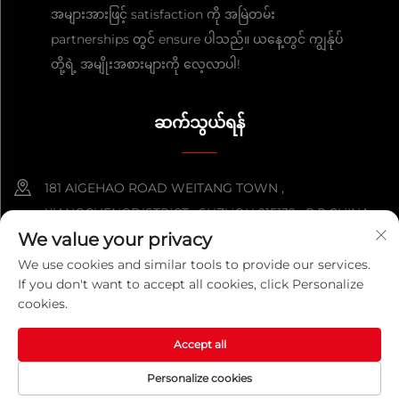
အများအားဖြင့် satisfaction ကို အမြဲတမ်း
partnerships တွင် ensure ပါသည်။ ယနေ့တွင် ကျွန်ုပ်
တို့ရဲ့ အမျိုးအစားများကို လေ့လာပါ!
ဆက်သွယ်ရန်
181 AIGEHAO ROAD WEITANG TOWN ,
XIANGCHENGDISTRICT , SUZHOU 215132 , P.R.CHINA
We value your privacy
+86-152 5000 0863
We use cookies and similar tools to provide our services.
If you don't want to accept all cookies, click Personalize
[email protected]
cookies.
Accept all
ကူးယူခွင့် © ၂၀၂၆ တရုတ်စူးကိုကွမ်းကို မက်တယ် ပရိုဒပ် ကုမ္ပဏီလီမစ်
တက်။ အကွက်အလိုက် ကာကွယ်ထားသည်။
လုံခြုံရေးမူဝါဒ
Personalize cookies