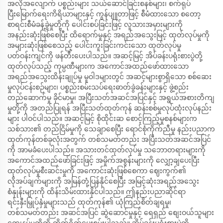
အလိုအလျောက် ပစ္စည်းများ သယ်ဆောင်ခြင်းစနစ်များ၊ စက်ရုပ်
ပြီးမြောက်ရေးကိရိယာများနှင့် ကွန်ပျူတာဖြင့် စီမံထားသော စတော့
စာရင်းစီမံခန့်ခွဲမှုတို့ကို ပေါင်းစပ်ခြင်းဖြင့် လူသားအမှားများကို
အနည်းဆုံးဖြစ်စေပြီး ထိရောက်မှုနှင့် အရည်အသွေးမြင့် ထုတ်လုပ်မှုကို
အများဆုံးဖြစ်စေသည့် ပေါင်းကူးခြင်းကင်းသော ထုတ်လုပ်မှု
ပတ်ဝန်းကျင်ကို ဖန်တီးပေးပါသည်။ အဆင့်မြင့် အိပ်ခန်းပရုံးစားပွဲတို့
ထုတ်လုပ်သည့် ကုမ္ပဏီများက အကောင်အထည်ဖော်ထားသော
အရည်အသွေးထိန်းချုပ်မှု မူဝါဒများတွင် အဆင့်များစွာရှိသော စစ်ဆေး
မှုလုပ်ငန်းစဉ်များ၊ ပစ္စည်းစမ်းသပ်ရေးဓာတ်ခွဲခန်းများနှင့် ဖွဲ့စည်း
တည်ဆောက်မှု ခိုင်မာမှု၊ အပြီးသတ်အဆင်အပြင်နှင့် အရွယ်အစားတိကျ
မှုတို့ကို အတည်ပြုရန် အပြီးသတ်ထုတ်ကုန် ဆန်းစစ်မှုလုပ်ထုံးလုပ်နည်း
များ ပါဝင်ပါသည်။ အဆင့်မြင့် စိုထိုင်းဆ စောင့်ကြည့်မှုစနစ်များက
သစ်သား၏ တည်ငြိမ်မှုကို သေချာစေပြီး ရောင်စုံကိုက်ညီမှု နည်းပညာက
ထုတ်ကုန်တစ်ခုလုံးအတွက် တစ်သမတ်တည်း အပြီးသတ်အဆင်အပြင်
ကို အာမခံပေးပါသည်။ အသားတင်ထုတ်လုပ်မှု သဘောတရားများကို
အကောင်အထည်ဖော်ခြင်းဖြင့် အမှိုက်အစွန်းများကို လျှော့ချပေးပြီး
ထုတ်လုပ်မှုစီးဆင်းမှုကို အကောင်းဆုံးဖြစ်စေကာ ဈေးကွက်၏
လိုအပ်ချက်များကို အမြန်တုံ့ပြန်နိုင်စေပြီး အမြင့်ဆုံးအရည်အသွေး
စံနှုန်းများကို ထိန်းသိမ်းထားနိုင်ပါသည်။ ဤနည်းပညာဆိုင်ရာ
ရင်းနှီးမြှုပ်နှံမှုများသည် ထုတ်ကုန်၏ ယုံကြည်စိတ်ချရမှု၊
တစ်သမတ်တည်း အဆင်အပြင် ဆွဲဆောင်မှုနှင့် ရေရှည် စျေးဝယ်သူများ