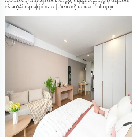
လုပ်ဆောင်ချက်ဆိုင်ရာ ထိရောက်မှုနှင့် ရေရှည်တည်တံ့မှုကို ထိန်းသိမ်း
ရန် မယုံနိုင်စရာ ပြောင်းလွယ်ပြင်လွယ်ကို ပေးဆောင်ပါသည်။