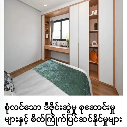
စုံလင်သော ဒီဇိုင်းဆွဲမှု စုဆောင်းမှု
များနှင့် စိတ်ကြိုက်ပြင်ဆင်နိုင်မှုများ