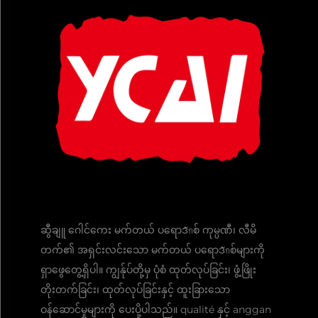
ဆွီချူ ဂေါင်ကေး မက်တယ် ပရောဒักစ် ကုမ္ပဏီ၊ လီမိ
တက်၏ အရှင်းလင်းသော မက်တယ် ပရောဒักစ်များကို
ရှာဖွေတွေ့ရှိပါ။ ကျွန်ုပ်တို့မှ ပုံစံ ထုတ်လုပ်ခြင်း၊ ဖွံ့ဖြိုး
တိုးတက်ခြင်း၊ ထုတ်လုပ်ခြင်းနှင့် ထူးခြားသော
ဝန်ဆောင်မှုများကို ပေးပို့ပါသည်။ qualité နှင့် anggan