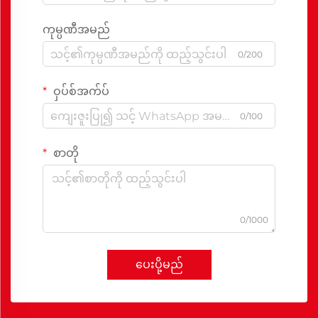
ကုမ္ပဏီအမည်
0/200
ဝှပ်စ်အက်ပ်
0/100
စာတို
0/1000
ပေးပို့မည်