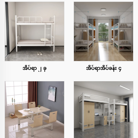
အိပ်ရာ ၂ ခု
အိပ်ရာအိပ်ခန်း ၄