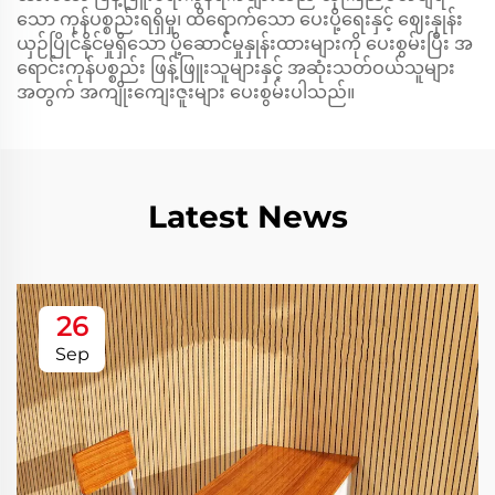
သော ကုန်ပစ္စည်းရရှိမှု၊ ထိရောက်သော ပေးပို့ရေးနှင့် ဈေးနှုန်း
ယှဉ်ပြိုင်နိုင်မှုရှိသော ပို့ဆောင်မှုနှုန်းထားများကို ပေးစွမ်းပြီး အ
ရောင်းကုန်ပစ္စည်း ဖြန့်ဖြူးသူများနှင့် အဆုံးသတ်ဝယ်သူများ
အတွက် အကျိုးကျေးဇူးများ ပေးစွမ်းပါသည်။
Latest News
26
Sep