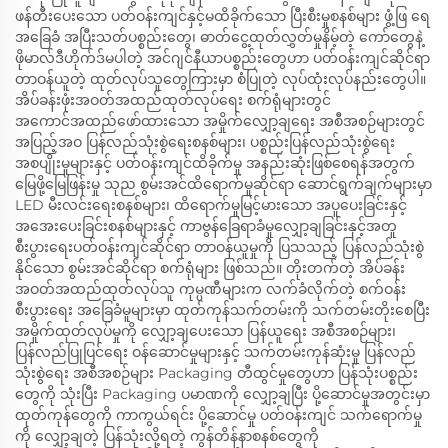
ဖန်တီးပေးသော ပတ်ဝန်းကျင်နှင့်မထိခိုက်သော ပြီးစီးမှုစနစ်များ ဖွံ့ဖြ ရေ
အခြေခံ အပြီးသတ်ပစ္စည်းတွေ၊ ဓာတ်ငွေ့ထုတ်လွှတ်မှုနိမ့်တဲ့ ကော်တွေနဲ့
ဖိုမာလ်ဒီဟိုက်ဒ်မပါတဲ့ အင်ဂျင်နီယာပစ္စည်းတွေဟာ ပတ်ဝန်းကျင်ဆိုင်ရာ
တာဝန်ယူတဲ့ ထုတ်လုပ်သူတွေကြားမှာ စံပြုတဲ့ လုပ်ထုံးလုပ်နည်းတွေပါ။
အိပ်ခန်းဖုံးအဝတ်အထည်ထုတ်လုပ်ရေး စက်ရုံများတွင်
အကောင်အထည်ဖော်ထားသော အမှိုက်လျှော့ချရေး အစီအစဉ်များတွင်
အပြည့်အဝ ပြန်လည်သုံးစွဲရေးစနစ်များ၊ ပစ္စည်းပြန်လည်သုံးစွဲရေး
အစပျိုးမှုများနှင့် ပတ်ဝန်းကျင်ထိခိုက်မှု အနည်းဆုံးဖြစ်စေရန်အတွက်
မြေဖို့မြေဖြန်းမှု သုည စွမ်းအင်ထိရောက်မှုဆိုင်ရာ ဆောင်ရွက်ချက်များမှာ
LED မီးလင်းရေးစနစ်များ၊ ထိရောက်မှုမြင့်မားသော အပူပေးခြင်းနှင့်
အအေးပေးခြင်းစနစ်များနှင့် ကာဗွန်ခြေရာခံမှုလျှော့ချခြင်းနှင့်အတူ
စီးပွားရေးပတ်ဝန်းကျင်ဆိုင်ရာ တာဝန်ယူမှုကို ပြသသည့် ပြန်လည်သုံးစွဲ
နိုင်သော စွမ်းအင်ဆိုင်ရာ စက်ရုံများ ဖြစ်သည်။ တိုးတက်တဲ့ အိပ်ခန်း
အဝတ်အထည်ထုတ်လုပ်သူ ကုမ္ပဏီများက လက်ခံလိုက်တဲ့ စက်ဝန်း
စီးပွားရေး အခြေခံမူများမှာ ထုတ်ကုန်သက်တမ်းကို သက်တမ်းတိုးစေပြီး
အမှိုက်ထုတ်လုပ်မှုကို လျှော့ချပေးသော ပြန်ယူရေး အစီအစဉ်များ၊
ပြန်လည်ပြုပြင်ရေး ဝန်ဆောင်မှုများနှင့် သက်တမ်းကုန်ဆုံးမှု ပြန်လည်
သုံးစွဲရေး အစီအစဉ်များ Packaging တီထွင်မှုတွေဟာ ပြန်သုံးပစ္စည်း
တွေကို သုံးပြီး Packaging ပမာဏကို လျှော့ချပြီး ပို့ဆောင်မှုအတွင်းမှာ
ထုတ်ကုန်တွေကို ကာကွယ်ရင်း ပို့ဆောင်မှု ပတ်ဝန်းကျင် သက်ရောက်မှု
ကို လျှော့ချတဲ့ ပြန်သုံးလို့ရတဲ့ ကွန်တိန်နာစနစ်တွေကို