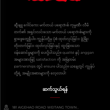
ဆွီချူ ဂေါင်ကေး မက်တယ် ပရောဒักစ် ကုမ္ပဏီ၊ လီမိ
တက်၏ အရှင်းလင်းသော မက်တယ် ပရောဒักစ်များကို
ရှာဖွေတွေ့ရှိပါ။ ကျွန်ုပ်တို့မှ ပုံစံ ထုတ်လုပ်ခြင်း၊ ဖွံ့ဖြိုး
တိုးတက်ခြင်း၊ ထုတ်လုပ်ခြင်းနှင့် ထူးခြားသော
ဝန်ဆောင်မှုများကို ပေးပို့ပါသည်။ qualité နှင့် anggan
အများအားဖြင့် satisfaction ကို အမြဲတမ်း
partnerships တွင် ensure ပါသည်။ ယနေ့တွင် ကျွန်ုပ်
တို့ရဲ့ အမျိုးအစားများကို လေ့လာပါ!
ဆက်သွယ်ရန်
181 AIGEHAO ROAD WEITANG TOWN ,