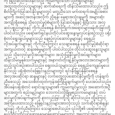
ကို ဖြည့်ဆည်းပေးနိုင်သည့် ကျွမ်းကျင်သော ပညာရှင်များနှင့်
အထူးထုတ်လုပ်သူများနှင့် ဆက်ဆံရေးကို ထိန်းသိမ်းထားပါသည်။ ဤ
စိတ်ကြိုက်ပြင်ဆင်နိုင်မှုများတွင် မတူညီသော မက်ထရက်အမျိုးအစား
များကို အဆင့်အတန်းအလိုက် ညှိရန်၊ နေရာအသုံးချမှုကို အများဆုံး
အကျိုးရှိစေရန် သိုလှောင်မှုပုံစံများကို ပြင်ဆင်ရန်နှင့် ရှိပြီးသား အလှ
ဆင်ပစ္စည်းများနှင့် ကိုက်ညီစေရန် စိတ်ကြိုက်အရောင်များဖန်တီးခြင်းတို့
ပါဝင်ပါသည်။ ပရော်ဖက်ရှင်နယ်တိုင်ပင်ဆွေးနွေးမှုလုပ်ငန်းစဉ်သည် ပရုံး
စုံတင်ရွေးချယ်မှုများသည် နေ့စဉ်လုပ်ဆောင်မှုများနှင့် ရေရှည်
လိုအပ်ချက်များနှင့် ကိုက်ညီကြောင်း သေချာစေရန် နေထိုင်မှုပုံစံဆိုင်ရာ
အကျယ်တဝင့် ဆန်းစစ်မှုများကို ပါဝင်ပါသည်။ တိုင်ပင်ဆွေးနွေးသူများ
သည် သိုလှောင်မှုလိုအပ်ချက်များ၊ အသုံးပြုနိုင်မှုလိုအပ်ချက်များ၊
ထိန်းသိမ်းမှုနှစ်သက်မှုများနှင့် အနာဂတ်တိုးချဲ့နိုင်မှုအလားအလာများကို
ထည့်သွင်းစဉ်းစားပါသည်။ စျေးဝယ်သူများသည် ရေရှည်ကျေနပ်မှုပေး
နိုင်သည့် ပရုံးစုံတင်ဖြေရှင်းနည်းများတွင် ရင်းနှီးမြှုပ်နှံနိုင်စေရန်
အလှအပဆိုင်ရာ ဆန္ဒများနှင့် လက်တွေ့လုပ်ဆောင်နိုင်မှုတို့ကို ဟန်ချက်
ညီစေသည့် အသေးစိတ်ထုတ်ကုန်အကြံပြုချက်များကို ပေးအပ်ပါသည်။
အိပ်ခန်းပရုံးစုံတင် ရောင်းချသူများ၏ ကျွမ်းကျင်မှုသည် အဆောက်အဦ
များအတွက် စည်းမျဉ်းများ၊ ဘေးကင်းလုံခြုံမှုစည်းကမ်းများနှင့် တပ်
ဆင်မှုလိုအပ်ချက်များကို နားလည်ခြင်းတို့သို့ ဆိုင်ပါသည်။ ထို့ကြောင့်
အကြံပေးထားသည့် ဖြေရှင်းနည်းများအားလုံးသည် သက်ဆိုင်ရာစံနှုန်း
များနှင့် ကိုက်ညီကြောင်း သေချာစေပါသည်။ ၎င်းတို့၏ ပရော်ဖက်ရှင်
နယ်ဒီဇိုင်းတိုင်ပင်ဆွေးနွေးမှုဝန်ဆောင်မှုများတွင် အကောင်အထည်ဖော်မှု