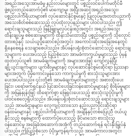
အရည်အသွေးအာမခံမှု နည်းလမ်းများတွင် ပစ္စည်းဝင်ပေါက်မတိုင်မီ
ဖွဲ့စည်းတည်ဆောက်ပုံ၏ မာကျောမှု၊ အပြီးအဆင့်အရည်အသွေး၊
ပစ္စည်းပါကိရိယာများ၏ လုပ်ဆောင်နိုင်စွမ်းနှင့် ပြုလုပ်မှုအတတ်ပညာကို
အသေးစိတ်စစ်ဆေးသည့် လုပ်ထုံးလုပ်နည်းများ ပါဝင်ပါသည်။ ဤ
ရောင်းချသူများသည် ဖြန့်ဖြူးမှုလုပ်ငန်းစဉ်အတွင်း အရည်အသွေး
ထိန်းချုပ်မှု စစ်ဆေးမှုများကို ထိန်းသိမ်းထားပြီး ပစ္စည်းများကို သိုလှောင်
ထားစဉ်နှင့် သယ်ယူပို့ဆောင်စဉ်အတွင်း အကောင်းဆုံးအခြေအနေတွင်
ရှိနေစေရန် သေချာစေပါသည်။ အိပ်ခန်းပရုံးစုံတင်ဆောင်သည့် ရောင်းချ
သူများက ပေးအပ်သည့် ပြည့်စုံသော အာမခံကာကွယ်မှုများသည် ပုံမှန်
ထုတ်လုပ်သူ၏ အာမခံချက်များကို အများအားဖြင့် ကျော်လွန်ပြီး
ချို့ယွင်းချက်များ၊ ပျက်စီးမှုများနှင့် လုပ်ဆောင်နိုင်စွမ်းဆိုင်ရာ ပြဿနာ
များအတွက် ပိုမိုကောင်းမွန်သော ကာကွယ်မှုကို စားသုံးသူများအား
ပေးအပ်ပါသည်။ ၎င်းတို့၏ အာမခံချက်မူဝါဒများတွင် အစားထိုးပေး
ခြင်း၊ ပရော်ဖက်ရှင်နယ် ပြင်ဆင်ပေးခြင်းဝန်ဆောင်မှုများနှင့် စိုးရိမ်မှုများ
ကို အမြန်နှုန်းဖြင့် ထိရောက်စွာ ဖြေရှင်းပေးသည့် စားသုံးသူပံ့ပိုးမှုကို
ပါဝင်စေလေ့ရှိပါသည်။ အိပ်ခန်းပရုံးစုံတင်ဆောင်သည့် ရောင်းချသူများ
သည် အာမခံဌာနများ၊ လေ့ကျင့်ထားသော နည်းပညာပိုင်းဆိုင်ရာ
ဝန်ထမ်းများနှင့် ပစ္စည်းပါကိရိယာများကို အချိန်နှင့်တစ်ပြေးညီ ဝယ်ယူ
နိုင်သည့် စနစ်များကို ထောက်ပံ့ပေးသည့် ခိုင်မာသော စားသုံးသူ
ဝန်ဆောင်မှု အခြေခံအဆောက်အအုံကို တည်ဆောက်ရန် ရင်းနှီးမြှုပ်နှံ
ပါသည်။ ဤပြည့်စုံသော ပံ့ပိုးမှုကွန်ရက်သည် အာမခံကာလအတွင်း