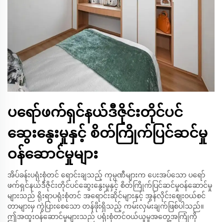
ပရော်ဖက်ရှင်နယ်ဒီဇိုင်းတိုင်ပင်
ဆွေးနွေးမှုနှင့် စိတ်ကြိုက်ပြင်ဆင်မှု
ဝန်ဆောင်မှုများ
အိပ်ခန်းပရုံးစုံတင် ရောင်းချသည့် ကုမ္ပဏီများက ပေးအပ်သော ပရော်
ဖက်ရှင်နယ်ဒီဇိုင်းတိုင်ပင်ဆွေးနွေးမှုနှင့် စိတ်ကြိုက်ပြင်ဆင်မှုဝန်ဆောင်မှု
များသည် ရိုးရာပရုံးစုံတင် အရောင်းဆိုင်များနှင့် အွန်လိုင်းဈေးဝယ်စင်
တာများမှ ကွဲပြားစေသော တန်ဖိုးရှိသည့် ကမ်းလှမ်းချက်ဖြစ်ပါသည်။
ဤအထူးဝန်ဆောင်မှုများသည် ပရုံးစုံတင်ဝယ်ယူမှုအတွေ့အကြုံကို