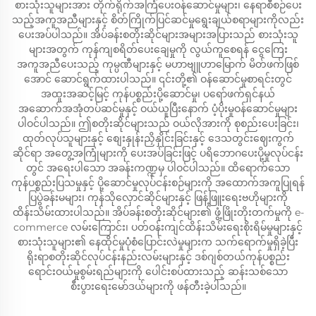
စားသုံးသူများအား တိုက်ရိုက်အကြံပေးဝန်ဆောင်မှုများ၊ နေရာစီစဉ်ပေး
သည့်အကူအညီများနှင့် စိတ်ကြိုက်ပြင်ဆင်မှုရွေးချယ်စရာများကိုလည်း
ပေးအပ်ပါသည်။ အိပ်ခန်းစတိုးဆိုင်များအများအပြားသည် စားသုံးသူ
များအတွက် ကုန်ကျစရိတ်ပေးချေမှုကို လွယ်ကူစေရန် ငွေကြေး
အကူအညီပေးသည့် ကုမ္ပဏီများနှင့် မဟာဗျူဟာမြောက် မိတ်ဖက်ဖြစ်
အောင် ဆောင်ရွက်ထားပါသည်။ ၎င်းတို့၏ ဝန်ဆောင်မှုစာရင်းတွင်
အထူးအဆင့်မြင့် ကုန်ပစ္စည်းပို့ဆောင်မှု၊ ပရော်ဖက်ရှင်နယ်
အဆောက်အအုံတပ်ဆင်မှုနှင့် ဝယ်ယူပြီးနောက် ပံ့ပိုးမှုဝန်ဆောင်မှုများ
ပါဝင်ပါသည်။ ဤစတိုးဆိုင်များသည် ဝယ်လိုအားကို စုစည်းပေးခြင်း၊
ထုတ်လုပ်သူများနှင့် စျေးနှုန်းညှိနှိုင်းခြင်းနှင့် ဒေသတွင်းဈေးကွက်
ဆိုင်ရာ အတွေ့အကြုံများကို ပေးအပ်ခြင်းဖြင့် ပရိဘောဂပေးပို့မှုလုပ်ငန်း
တွင် အရေးပါသော အခန်းကဏ္ဍမှ ပါဝင်ပါသည်။ ထိရောက်သော
ကုန်ပစ္စည်းပြသမှုနှင့် ပို့ဆောင်မှုလုပ်ငန်းစဉ်များကို အထောက်အကူပြုရန်
ပြပွဲခန်းမများ၊ ကုန်သိုလှောင်ဆိုင်များနှင့် ဖြန့်ဖြူးရေးဗဟိုများကို
ထိန်းသိမ်းထားပါသည်။ အိပ်ခန်းစတိုးဆိုင်များ၏ ဖွံ့ဖြိုးတိုးတက်မှုကို e-
commerce လမ်းကြောင်း၊ ပတ်ဝန်းကျင်ထိန်းသိမ်းရေးစိုးရိမ်မှုများနှင့်
စားသုံးသူများ၏ နေထိုင်မှုပုံစံပြောင်းလဲမှုများက သက်ရောက်မှုရှိခဲ့ပြီး
ရိုးရာစတိုးဆိုင်လုပ်ငန်းနည်းလမ်းများနှင့် ဒစ်ဂျစ်တယ်ကုန်ပစ္စည်း
ရောင်းဝယ်မှုစွမ်းရည်များကို ပေါင်းစပ်ထားသည့် ဆန်းသစ်သော
စီးပွားရေးမော်ဒယ်များကို ဖန်တီးခဲ့ပါသည်။