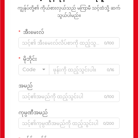
ကျွန်ုပ်တို့၏ ကိုယ်စားလှယ်သည် မကြာမီ သင့်ထံသို့ ဆက်
သွယ်ပါမည်။
အီးမေးလ်
0/100
မိုဘိုင်း
Code
0/16
အမည်
0/100
ကုမ္ပဏီအမည်
0/200