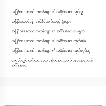
အပြင်အဆောက် အတန်းများ၏ အပိုဒ်အစား လုပ်သူ
အပြင်တောင်ခန်း အပ်ဒိုင်ဆက်သည့် ရုံးများ
အပြင်အဆောက် အတန်းများ၏ အပိုဒ်အစား ဝါဖ်ရှယ်
အပြင်အဆောက် အတန်းများ၏ အပိုဒ်အစား ဘုတ်ခန်း
အပြင်အဆောက် အတန်းများ၏ အပိုဒ်အစား ထုတ်လုပ်သူ
တရုတ်တွင် လုပ်ထားသော အပြင်အဆောက် အတန်းများ၏
အပိုဒ်အစား