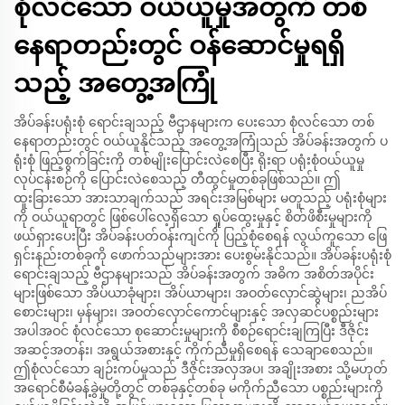
စုံလင်သော ဝယ်ယူမှုအတွက် တစ်
နေရာတည်းတွင် ဝန်ဆောင်မှုရရှိ
သည့် အတွေ့အကြုံ
အိပ်ခန်းပရုံးစုံ ရောင်းချသည့် ဗီဌာနများက ပေးသော စုံလင်သော တစ်
နေရာတည်းတွင် ဝယ်ယူနိုင်သည့် အတွေ့အကြုံသည် အိပ်ခန်းအတွက် ပ
ရုံးစုံ ဖြည့်စွက်ခြင်းကို တစ်မျိုးပြောင်းလဲစေပြီး ရိုးရာ ပရုံးစုံဝယ်ယူမှု
လုပ်ငန်းစဉ်ကို ပြောင်းလဲစေသည့် တီထွင်မှုတစ်ခုဖြစ်သည်။ ဤ
ထူးခြားသော အားသာချက်သည် အရင်းအမြစ်များ မတူသည့် ပရုံးစုံများ
ကို ဝယ်ယူရာတွင် ဖြစ်ပေါ်လေ့ရှိသော ရှုပ်ထွေးမှုနှင့် စိတ်ဖိစီးမှုများကို
ဖယ်ရှားပေးပြီး အိပ်ခန်းပတ်ဝန်းကျင်ကို ပြည့်စုံစေရန် လွယ်ကူသော ဖြေ
ရှင်းနည်းတစ်ခုကို ဖောက်သည်များအား ပေးစွမ်းနိုင်သည်။ အိပ်ခန်းပရုံးစုံ
ရောင်းချသည့် ဗီဌာနများသည် အိပ်ခန်းအတွက် အဓိက အစိတ်အပိုင်း
များဖြစ်သော အိပ်ယာခုံများ၊ အိပ်ယာများ၊ အဝတ်လှောင်ဆွဲများ၊ ညအိပ်
စောင်းများ၊ မှန်များ၊ အဝတ်လှောင်ကောင်များနှင့် အလှဆင်ပစ္စည်းများ
အပါအဝင် စုံလင်သော စုဆောင်းမှုများကို စီစဉ်ရောင်းချကြပြီး ဒီဇိုင်း
အဆင့်အတန်း၊ အရွယ်အစားနှင့် ကိုက်ညီမှုရှိစေရန် သေချာစေသည်။
ဤစုံလင်သော ချဉ်းကပ်မှုသည် ဒီဇိုင်းအလှအပ၊ အချိုးအစား သို့မဟုတ်
အရောင်စီမံခန့်ခွဲမှုတို့တွင် တစ်ခုနှင့်တစ်ခု မကိုက်ညီသော ပစ္စည်းများကို