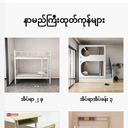
နာမည်ကြီးထုတ်ကုန်များ
အိပ်ရာ ၂ ခု
အိပ်ရာအိပ်ခန်း ၃