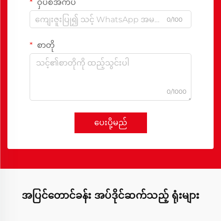
ဝှပ်စ်အက်ပ်
0/100
စာတို
0/1000
ပေးပို့မည်
အပြင်တောင်ခန်း အပ်ဒိုင်ဆက်သည့် ရုံးများ