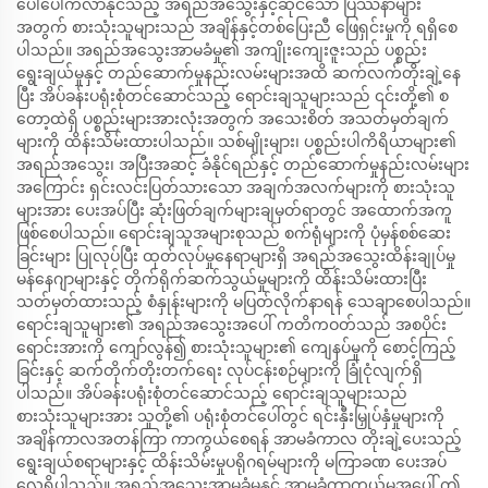
ပေါ်ပေါက်လာနိုင်သည့် အရည်အသွေးနှင့်ဆိုင်သော ပြဿနာများ
အတွက် စားသုံးသူများသည် အချိန်နှင့်တစ်ပြေးညီ ဖြေရှင်းမှုကို ရရှိစေ
ပါသည်။ အရည်အသွေးအာမခံမှု၏ အကျိုးကျေးဇူးသည် ပစ္စည်း
ရွေးချယ်မှုနှင့် တည်ဆောက်မှုနည်းလမ်းများအထိ ဆက်လက်တိုးချဲ့နေ
ပြီး အိပ်ခန်းပရုံးစုံတင်ဆောင်သည့် ရောင်းချသူများသည် ၎င်းတို့၏ စ
တော့ထဲရှိ ပစ္စည်းများအားလုံးအတွက် အသေးစိတ် အသတ်မှတ်ချက်
များကို ထိန်းသိမ်းထားပါသည်။ သစ်မျိုးများ၊ ပစ္စည်းပါကိရိယာများ၏
အရည်အသွေး၊ အပြီးအဆင့် ခံနိုင်ရည်နှင့် တည်ဆောက်မှုနည်းလမ်းများ
အကြောင်း ရှင်းလင်းပြတ်သားသော အချက်အလက်များကို စားသုံးသူ
များအား ပေးအပ်ပြီး ဆုံးဖြတ်ချက်များချမှတ်ရာတွင် အထောက်အကူ
ဖြစ်စေပါသည်။ ရောင်းချသူအများစုသည် စက်ရုံများကို ပုံမှန်စစ်ဆေး
ခြင်းများ ပြုလုပ်ပြီး ထုတ်လုပ်မှုနေရာများရှိ အရည်အသွေးထိန်းချုပ်မှု
မန်နေဂျာများနှင့် တိုက်ရိုက်ဆက်သွယ်မှုများကို ထိန်းသိမ်းထားပြီး
သတ်မှတ်ထားသည့် စံနှုန်းများကို မပြတ်လိုက်နာရန် သေချာစေပါသည်။
ရောင်းချသူများ၏ အရည်အသွေးအပေါ် ကတိကဝတ်သည် အစပိုင်း
ရောင်းအားကို ကျော်လွန်၍ စားသုံးသူများ၏ ကျေနပ်မှုကို စောင့်ကြည့်
ခြင်းနှင့် ဆက်တိုက်တိုးတက်ရေး လုပ်ငန်းစဉ်များကို ခြုံငုံလျက်ရှိ
ပါသည်။ အိပ်ခန်းပရုံးစုံတင်ဆောင်သည့် ရောင်းချသူများသည်
စားသုံးသူများအား သူတို့၏ ပရုံးစုံတင်ပေါ်တွင် ရင်းနှီးမြှုပ်နှံမှုများကို
အချိန်ကာလအတန်ကြာ ကာကွယ်စေရန် အာမခံကာလ တိုးချဲ့ပေးသည့်
ရွေးချယ်စရာများနှင့် ထိန်းသိမ်းမှုပရိုဂရမ်များကို မကြာခဏ ပေးအပ်
လေ့ရှိပါသည်။ အရည်အသွေးအာမခံမှုနှင့် အာမခံကာကွယ်မှုအပေါ် ဤ