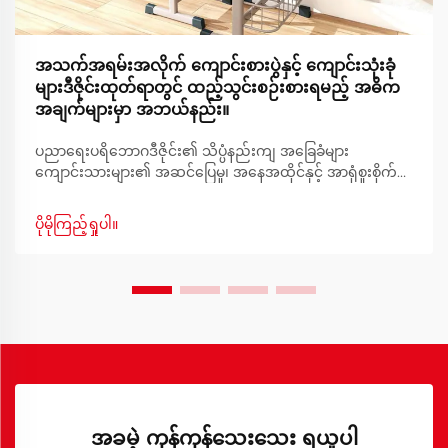
အသက်အရမ်းအလိုက် ကျောင်းစားပွဲနှင့် ကျောင်းသုံးခုံ
များဒီဇိုင်းထုတ်ရာတွင် ထည့်သွင်းစဉ်းစားရမည့် အဓိက
အချက်များမှာ အဘယ်နည်း။
ပညာရေးပရိဘောဂဒီဇိုင်း၏ သိပ္ပံနည်းကျ အခြေခံများ
ကျောင်းသားများ၏ အဆင်ပြေမှု၊ အနေအထိုင်နှင့် အာရုံစူးစိုက်မှု
တို့ကို အထောက်အကူပြုရန် ကျောင်းပရိဘောဂဒီဇိုင်းကို စဉ်းစား
တီထွင်ခြင်းမှသည် အကောင်းဆုံးသင်ယူမှုပတ်ဝန်းကျင်ကို ဖန်တီး
ပိုမိုကြည့်ရှုပါ။
ခြင်းအထိ ဖြစ်ပါသည်။
အခမဲ့ ကုန်ကုန်သေးသေး ရယူပါ