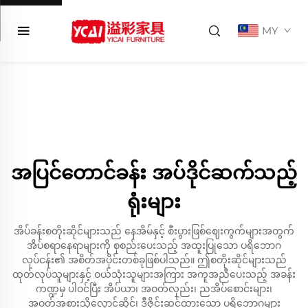
MY
အပြင်တောင်ခန်း အပ်ဒိုင်ဆက်သည့်
ရုံးများ
အိပ်ခန်းစတိုးဆိုင်များသည် နေအိမ်နှင့် စီးပွားဖြစ်ဈေးကွက်များအတွက်
အိပ်စရာနေရာများကို စုစည်းပေးသည့် အထူးပြုသော ပရိဘောဂ
လုပ်ငန်း၏ အစိတ်အပိုင်းတစ်ခုဖြစ်ပါသည်။ ဤစတိုးဆိုင်များသည်
ထုတ်လုပ်သူများနှင့် ဝယ်သုံးသူများအကြား အကူအညီပေးသည့် အခန်း
ကဏ္ဍမှ ပါဝင်ပြီး အိပ်ယာ၊ အဝတ်လှည်း၊ ညအိပ်စောင်းများ၊
အဝတ်အစားသိုလှောင်ဆိုင်၊ ဒီဇိုင်းဆင်ထားသော ပရိဘောဂများ