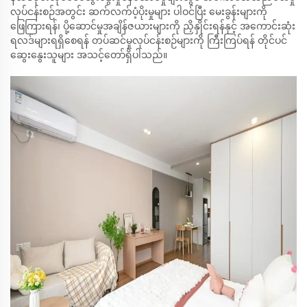
လုပ်ငန်းစဉ်အတွင်း ဆက်လက်ပံ့ပိုးမှုများ ပါဝင်ပြီး မေးခွန်းများကို
ဖြေကြားရန်၊ ပို့ဆောင်မှုအချိန်ဇယားများကို ညှိနှိုင်းရန်နှင့် အကောင်းဆုံး
ရလဒ်များရရှိစေရန် တပ်ဆင်မှုလုပ်ငန်းစဉ်များကို ကြီးကြပ်ရန် တိုင်ပင်
ဆွေးနွေးသူများ အသင့်တော်ရှိပါသည်။