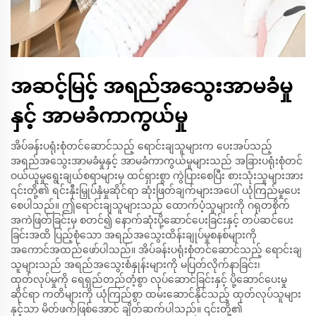
အဆင့်မြင့် အရည်အသွေးအာမခံမှု
နှင့် အာမခံကာကွယ်မှု
အိပ်ခန်းပရုံးစုံတင်ဆောင်သည့် ရောင်းချသူများက ပေးအပ်သည့်
အရည်အသွေးအာမခံမှုနှင့် အာမခံကာကွယ်မှုများသည် အခြားပရုံးစုံတင်
ဝယ်ယူမှုရွေးချယ်စရာများမှ ထင်ရှားစွာ ကွဲပြားစေပြီး စားသုံးသူများအား
၎င်းတို့၏ ရင်းနှီးမြှုပ်နှံမှုဆိုင်ရာ ဆုံးဖြတ်ချက်များအပေါ် ယုံကြည်မှုပေး
စေပါသည်။ ဤရောင်းချသူများသည် ထောက်ပံ့သူများကို ဂရုတစိုက်
အကဲဖြတ်ခြင်းမှ စတင်၍ နောက်ဆုံးပို့ဆောင်ပေးခြင်းနှင့် တပ်ဆင်ပေး
ခြင်းအထိ ပြည့်စုံသော အရည်အသွေးထိန်းချုပ်မှုစနစ်များကို
အကောင်အထည်ဖော်ပါသည်။ အိပ်ခန်းပရုံးစုံတင်ဆောင်သည့် ရောင်းချ
သူများသည် အရည်အသွေးစံနှုန်းများကို မပြတ်လိုက်နာခြင်း၊
ထုတ်လုပ်မှုကို ရေရှည်တည်တံ့စွာ လုပ်ဆောင်ခြင်းနှင့် ပို့ဆောင်ပေးမှု
ဆိုင်ရာ ကတိများကို ယုံကြည်စွာ ထမ်းဆောင်နိုင်သည့် ထုတ်လုပ်သူများ
နှင့်သာ မိတ်ဖက်ဖြစ်အောင် ချိတ်ဆက်ပါသည်။ ၎င်းတို့၏