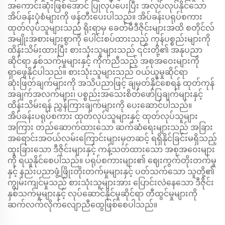
အကောင်းဆုံးဖြစ်အောင် ပြုလုပ်ပေးပြီး အလုပ်လုပ်နိုင်သော
အိပ်ခန်းပုံစံများကို ဖန်တီးပေးပါသည်။ အိပ်ခန်းပရုပ်စကား
ထုတ်လုပ်သူများသည် ရိုးရာမှ ခေတ်မီဒီဇိုင်းများအထိ စတိုင်လ်
အမျိုးအစားများစွာကို ပေါင်းစပ်ထားသည့် ကုန်ပစ္စည်းများကို
ထိန်းသိမ်းထားပြီး စားသုံးသူများသည် ၎င်းတို့၏ အနုပညာ
ဆိုင်ရာ နှစ်သက်မှုများနှင့် ကိုက်ညီသည့် အစုအဝေးများကို
ရှာဖွေနိုင်ပါသည်။ စားသုံးသူများသည် ဝယ်ယူမှုဆိုင်ရာ
ဆုံးဖြတ်ချက်များကို အသိပညာဖြင့် ချမှတ်နိုင်စေရန် ထုတ်ကုန်
အချက်အလက်များ၊ ပစ္စည်းအသေးစိတ်ဖော်ပြချက်များနှင့်
ထိန်းသိမ်းရန် ညွှန်ကြားချက်များကို ပေးဆောင်ပါသည်။
အိပ်ခန်းပရုပ်စကား ထုတ်လုပ်သူများနှင့် ထုတ်လုပ်သူများ
အကြား တည်ဆောက်ထားသော ဆက်ဆံရေးများသည် အခြား
အရောင်းအဝယ်လမ်းကြောင်းများမှတဆင့် ရရှိနိုင်ခြင်းမရှိသည့်
ထူးခြားသော ဒီဇိုင်းများနှင့် ကန့်သတ်ထားသော အစုအဝေးများ
ကို ရယူနိုင်စေပါသည်။ ပရုပ်စကားများ၏ ဈေးကွက်တိုးတက်မှု
နှင့် နည်းပညာဖွံ့ဖြိုးတိုးတက်မှုများနှင့် ပတ်သက်သော သူတို့၏
ကျွမ်းကျင်မှုသည် စားသုံးသူများအား ပြောင်းလဲနေသော ဒီဇိုင်း
နှစ်သက်မှုများနှင့် လုပ်ဆောင်နိုင်မှုဆိုင်ရာ တီထွင်မှုများကို
ဆက်လက်လိုက်လျောညီထွေဖြစ်စေပါသည်။