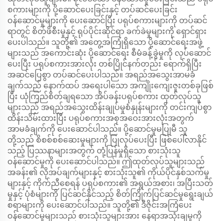
စကားများကို ပို့ဆောင်ပေးခြင်းနှင့် တပ်ဆင်ပေးခြင်း
ဝန်ဆောင်မှုများကို ပေးဆောင်ပြီး ပရုပ်စကားများကို တပ်ဆင်
ရာတွင် စိတ်ဖိစီးမှုနှင့် ရုပ်ပိုင်းဆိုင်ရာ ခက်ခဲမှုများကို ရှောင်ရှား
ပေးပါသည်။ သူတို့၏ အတွေ့အကြုံရှိသော ပို့ဆောင်ရေးအဖွဲ့
များသည် အကောင်းဆုံး ပို့ဆောင်ရေး စီမံခန့်ခွဲမှုကို လုပ်ဆောင်
ပေးပြီး ပရုပ်စကားအားလုံး တစ်ပြိုင်နက်တည်း ရောက်ရှိပြီး
အဆင်ပြေစွာ တပ်ဆင်ပေးပါသည်။ အရည်အသွေးအာမခံ
ချက်သည် နောက်ထပ် အရေးပါသော အကျိုးကျေးဇူးတစ်ခုဖြစ်
ပြီး ယုံကြည်စိတ်ချရသော အိပ်ခန်းပရုပ်စကား ထုတ်လုပ်သူ
များသည် အရည်အသွေးထိန်းချုပ်မှုစံနှုန်းများကို တင်းကျပ်စွာ
ထိန်းသိမ်းထားပြီး ပရုပ်စကားအစုအဝေးအားလုံးအတွက်
အာမခံချက်ကို ပေးဆောင်ပါသည်။ ပို့ဆောင်မှုမပြုမီ သူ
တို့သည် စိစစ်စစ်ဆေးမှုများကို ပြုလုပ်ပေးပြီး ဖြစ်ပေါ်လာနိုင်
သည့် ပြဿနာများအတွက် တုံ့ပြန်မှုရှိသော စားသုံးသူ
ဝန်ဆောင်မှုကို ပေးဆောင်ပါသည်။ ဤထုတ်လုပ်သူများသည်
အခန်း၏ လိုအပ်ချက်များနှင့် စားသုံးသူ၏ ကိုယ်ပိုင်နှစ်သက်မှု
များနှင့် ကိုက်ညီစေရန် ပရုပ်စကား၏ အရွယ်အစား၊ အပြီးသတ်
မှုနှင့် ပုံစံများကို ပြင်ဆင်နိုင်သည့် စိတ်ကြိုက်ပြင်ဆင်မှုရွေးချယ်
စရာများကို ပေးဆောင်ပါသည်။ သူတို့၏ ဒီဇိုင်းအကြံပေး
ဝန်ဆောင်မှုများသည် စားသုံးသူများအား နေရာအသုံးချမှုကို