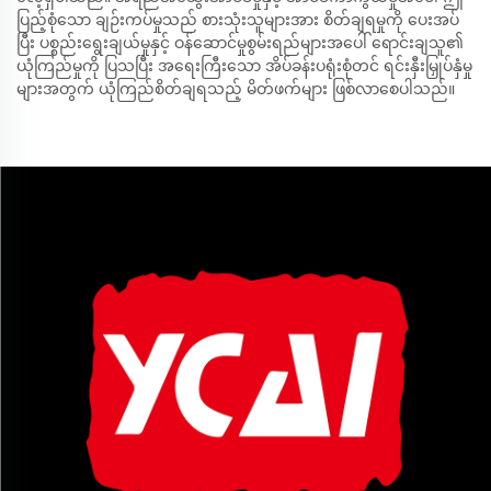
ပြည့်စုံသော ချဉ်းကပ်မှုသည် စားသုံးသူများအား စိတ်ချရမှုကို ပေးအပ်
ပြီး ပစ္စည်းရွေးချယ်မှုနှင့် ဝန်ဆောင်မှုစွမ်းရည်များအပေါ် ရောင်းချသူ၏
ယုံကြည်မှုကို ပြသပြီး အရေးကြီးသော အိပ်ခန်းပရုံးစုံတင် ရင်းနှီးမြှုပ်နှံမှု
များအတွက် ယုံကြည်စိတ်ချရသည့် မိတ်ဖက်များ ဖြစ်လာစေပါသည်။