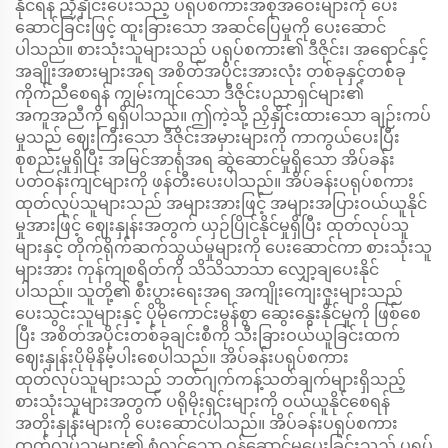
နိုင်ရန် ညှိနှိုင်းပေးသည့် ပရုပ်စကားအစုအဝေးများကို ပေး
ဆောင်ခြင်းဖြင့် ထူးခြားသော အဆင်ပြေမှုကို ပေးဆောင်
ပါသည်။ စားသုံးသူများသည် ပရုပ်စကား၏ ဒီဇိုင်း၊ အရောင်နှင့်
အချိုးအစားများအရ အစိတ်အပိုင်းအားလုံး တစ်ခုနှင့်တစ်ခု
ကိုက်ညီစေရန် ကျွမ်းကျင်သော ဒီဇိုင်းပညာရှင်များ၏
အကူအညီကို ရရှိပါသည်။ ဤကဲ့သို့ ညှိနှိုင်းထားသော ချဉ်းကပ်
မှုသည် ဈေးကြီးသော ဒီဇိုင်းအမှားများကို ကာကွယ်ပေးပြီး
စုစည်းမှုရှိပြီး အမြင်အာရုံအရ ဆွဲဆောင်မှုရှိသော အိပ်ခန်း
ပတ်ဝန်းကျင်များကို ဖန်တီးပေးပါသည်။ အိပ်ခန်းပရုပ်စကား
ထုတ်လုပ်သူများသည် အများအားဖြင့် အများအပြားဝယ်ယူနိုင်
မှုအားဖြင့် ဈေးနှုန်းအတွက် ယှဉ်ပြိုင်နိုင်မှုရှိပြီး ထုတ်လုပ်သူ
များနှင့် တိုက်ရိုက်ဆက်သွယ်မှုများကို ပေးဆောင်ကာ စားသုံးသူ
များအား ကုန်ကျစရိတ်ကို သိသိသာသာ လျှော့ချပေးနိုင်
ပါသည်။ သူတို့၏ စီးပွားရေးအရ အကျိုးကျေးဇူးများသည်
ပေးသွင်းသူများနှင့် ပိုမိုကောင်းမွန်စွာ ဆွေးနွေးနိုင်မှုကို ဖြစ်စေ
ပြီး အစိတ်အပိုင်းတစ်ခုချင်းစီကို သီးခြားဝယ်ယူခြင်းထက်
ဈေးနှုန်းပိုမိုနိမ့်ပါးစေပါသည်။ အိပ်ခန်းပရုပ်စကား
ထုတ်လုပ်သူများသည် ဘတ်ဂျက်ကန့်သတ်ချက်များရှိသည့်
စားသုံးသူများအတွက် ပရိုမိုးရှင်းများကို ဝယ်ယူနိုင်စေရန်
အတိုးနှုန်းများကို ပေးဆောင်ပါသည်။ အိပ်ခန်းပရုပ်စကား
ထုတ်လုပ်သူများ၏ စုံလင်သော ဝန်ဆောင်မှုပေးခြင်းသည် ပရုပ်