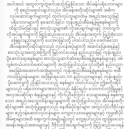
အပါအဝင် အတူတကွတွဲဖက်အသုံးပြုနိုင်သော အိပ်ခန်းပရိဘောဂများ
ကို စုစည်းရောင်းချပါသည်။ အိပ်ခန်းစတိုးဆိုင်များ၏ အဓိက
လုပ်ဆောင်ချက်များတွင် ထုတ်လုပ်သူများထံမှ အရည်အသွေးမြင့်
ပရိဘောဂများကို စုဆောင်းခြင်း၊ ကုန်ပစ္စည်းစီမံခန့်ခွဲမှုစနစ်များကို
ထိန်းသိမ်းခြင်းနှင့် စားသုံးသူများ၏ လိုအပ်ချက်များနှင့် ဘတ်ဂျက်
လိုအပ်ချက်များကို ဖြည့်ဆည်းပေးသည့် အိပ်ခန်းအတွက် ပြည့်စုံသော
ဖြေရှင်းနည်းများကို ပေးအပ်ခြင်းတို့ ပါဝင်ပါသည်။ ခေတ်မီသော
အိပ်ခန်းစတိုးဆိုင်များသည် လုပ်ငန်းစဉ်များကို အဆင်ပြေစေရန်နှင့်
စားသုံးသူအတွေ့အကြုံကို မြှင့်တင်ပေးရန် နည်းပညာမြင့် ကုန်ပစ္စည်း
ပို့ဆောင်ရေးစနစ်များ၊ စားသုံးသူဆက်ဆံရေးစီမံခန့်ခွဲမှုစနစ်များနှင့် ဒစ်
ဂျစ်တယ်ပလက်ဖောင်းများကို အသုံးပြုပါသည်။ ၎င်းတို့၏ နည်းပညာ
အခြေခံအဆောက်အအုံများတွင် ကုန်ပစ္စည်းစီမံခန့်ခွဲမှုစနစ်များ၊ ဗာစီ
ကယ်ပြပွဲခန်းမများ၊ အပိုမြင်ရသော AR နည်းပညာများနှင့် ကုန်ပစ္စည်း
ပို့ဆောင်မှုကို ညှိနှိုင်းပေးသည့် စနစ်များ ပါဝင်ပါသည်။ ဤစတိုးဆိုင်
များသည် ပရိဘောဂများအားလုံးသည် ခံနိုင်ရည်၊ ဘေးကင်းလုံခြုံမှုနှင့်
အလှအပဆိုင်ရာ စံနှုန်းများနှင့် ကိုက်ညီကြောင်း သေချာစေရန် စနစ်ကျ
သော အရည်အသွေးထိန်းချုပ်မှုများကို အသုံးပြုပါသည်။ အိပ်ခန်းစတိုး
ဆိုင်များ၏ အသုံးပြုမှုများသည် နေအိမ်ပိုင်ရှင်များ၊ အတွင်းပိုင်းဒီဇိုင်းနာ
များ၊ ဧည့်ဝန်ဆောင်လုပ်ငန်းများ၊ ကျောင်းသားနေရာများနှင့် ကုမ္ပဏီပိုင်
အိမ်ရာများအထိ ဈေးကွက်အမျိုးမျိုးတွင် တွေ့ရပါသည်။ ထူးခြားသော
အခန်းအရွယ်အစားများနှင့် ဒီဇိုင်းလိုအပ်ချက်များကို ဖြည့်ဆည်းပေးရန်