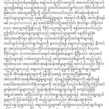
လုပ်ငန်းစဉ်တစ်ခုအဖြစ်မှ စျေးဝယ်သူတိုင်းအတွက် အကောင်းဆုံးရလဒ်
များရရှိစေရန် သေချာစေသည့် ပူးပေါင်းဆောင်ရွက်သော ဒီဇိုင်းမိတ်ဖက်
ဖြစ်သော အတွေ့အကြုံသို့ ပြောင်းလဲပေးပါသည်။ အိပ်ခန်းပရုံးစုံတင်
ရောင်းချသူများသည် နေရာစီမံခန့်ခွဲမှုများ၊ အရောင်သီအိုရီ၊ အက်ဂျီးနော်
မစ် (ergonomics) နှင့် ခေတ်မီဒီဇိုင်းတို့အကြောင်း စုံလင်စွာ သိရှိထား
သော အတွေ့အကြုံရှိသည့် ဒီဇိုင်းပညာရှင်များကို ခန့်အပ်ထားပါသည်။
ဤတိုင်ပင်ဆွေးနွေးသူများသည် စျေးဝယ်သူများ၏ နေထိုင်မှုပုံစံ၊
အလှအပဆိုင်ရာ နှစ်သက်မှု၊ လုပ်ဆောင်နိုင်မှုလိုအပ်ချက်များနှင့်
ဘတ်ဂျက်ကန့်သတ်ချက်များကို နားလည်ရန် စျေးဝယ်သူများနှင့် နီးကပ်
စွာ အလုပ်လုပ်ပါသည်။ တိုင်ပင်ဆွေးနွေးမှုလုပ်ငန်းစဉ်သည် ဗိသုကာ
ဒီဇိုင်းများ၊ သဘာဝအလင်းရောင်အခြေအနေများ၊ ရှိပြီးသား အလှဆင်
ပစ္စည်းများနှင့် လမ်းလျှောက်သည့် အကွာအဝေးပုံစံများကို ထည့်သွင်း
စဉ်းစားသော အသေးစိတ်အခန်းဆန်းစစ်မှုများဖြင့် စတင်ပါသည်။ ဒီဇိုင်း
ပညာရှင်များသည် စျေးဝယ်သူများ ဝယ်ယူမှုဆုံးဖြတ်ချက်များချမှတ်
မည်မီ အိပ်ခန်းနေရာများကို မြင်နိုင်စေရန် အကူအညီဖြစ်စေရန်
အသေးစိတ်အခန်းစီမံခန့်ခွဲမှုများနှင့် သုံးမျဉ်းဖြစ်ပုံစံများကို ဖန်တီးရန်
ခေတ်မီဆော့ဖ်ဝဲလ်ကိရိယာများကို အသုံးပြုပါသည်။ စိတ်ကြိုက်ပြင်ဆင်
မှုဝန်ဆောင်မှုများသည် ပုံမှန်ပရုံးစုံတင်ရွေးချယ်မှုကို ကျော်လွန်ပြီး
အရွယ်အစား၊ အပြီးသတ်မှု၊ ဟာ့ဒ်ဝဲရွေးချယ်မှုများနှင့် အထည်ရွေးချယ်
မှုများကို ပြင်ဆင်ခြင်းကို ထည့်သွင်းပါသည်။ အိပ်ခန်းပရုံးစုံတင်
ရောင်းချသူများသည် စျေးဝယ်သူများ၏ ထူးခြားသောလိုအပ်ချက်များ