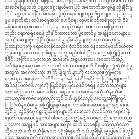
ဝယ်ယူမိခြင်းကဲ့သို့ အဖြစ်များသော ပြဿနာများကို ကာကွယ်ပေးသည်။
အဆင်ပြေမှုသည် ပစ္စည်းရွေးချယ်မှုအပြင် အထောက်အကူပြု ညှိနှိုင်းမှု
ကိုပါ ချဲ့ထွင်ပေးပြီး အိပ်ခန်းပရုံးစုံ ရောင်းချသည့် ဗီဌာနများသည် မှာယူ
မှုမှ နောက်ဆုံး တပ်ဆင်မှုအထိ ပေးပို့ရေး လုပ်ငန်းစဉ်တစ်ခုလုံးကို စီမံ
ခန့်ခွဲပေးသည်။ ဖောက်သည်များသည် ပရုံးစုံအားလုံး တစ်ပြိုင်နက်
တည်း ရောက်ရှိစေရန် ညှိနှိုင်းထားသော ပို့ဆောင်မှု အချိန်ဇယားများမှ
အကျိုးကျေးဇူးရရှိပြီး ပို့ဆောင်မှု ချိန်းဆိုမှုများစွာနှင့် သိုလှောင်မှု
ပြဿနာများကို ရှောင်ရှားနိုင်သည်။ စုံလင်သော ဝန်ဆောင်မှုမော်ဒယ်တွင်
ကျွမ်းကျင်သော နေရာစီစဉ်မှု အကူအညီပါဝင်ပြီး အတွေ့အကြုံရှိသော
ဒီဇိုင်း အကြံပေးများသည် အခန်း၏ အရွယ်အစား၊ အဆောက်အဦ
အင်္ဂါရပ်များနှင့် ဖောက်သည်၏ နှစ်သက်မှုများကို စိစစ်ပြီး ပရုံးစုံ စီစဉ်မှု
အတွက် အကောင်းဆုံး အကြံပြုချက်များကို ပေးသည်။ ဤဗီဌာန
များသည် ဒစ်ဂျစ်တယ်ကိရိယာများနှင့် ရုပ်ပိုင်းဆိုင်ရာ ပြပွဲခန်းများတွင်
အိပ်ခန်း ပတ်ဝန်းကျင်ကို ပြည့်စုံစွာ မြင်ယူနိုင်စေရန် ဖောက်သည်များ
အား ခွင့်ပြုသော အသေးစိတ် ပစ္စည်း ဒေတဗေ့စ်များကို ထိန်းသိမ်း
ထားသည်။ တစ်နေရာတည်းတွင် ဝယ်ယူနိုင်သည့် အတွေ့အကြုံတွင်
ပြုပြင်ထိန်းသိမ်းမှု အကြံပြုချက်များ၊ အာမခံဝန်ဆောင်မှုများနှင့် နောင်
တွင် ချဲ့ထွင်နိုင်မှု ရွေးချယ်စရာများကို ပေးသော စုံလင်သော ရောင်းပြီး
နောက် ဝန်ဆောင်မှုများပါ ပါဝင်သည်။ ဤချဉ်းကပ်မှုသည် ဖောက်သည်
များအား အချိန်နှင့် အားအများအပြား သက်သာစေပြီး မကိုက်ညီသော
သို့မဟုတ် မကိုက်ညီနိုင်သော ပရုံးစုံများကို ဝယ်ယူမိခြင်းမှ ဖြစ်ပေါ်လေ့ရှိ
သော အန္တရာယ်ကို လျှော့ချပေးသည်။ အိပ်ခန်းပရုံးစုံ ရောင်းချသည့် ဗီ