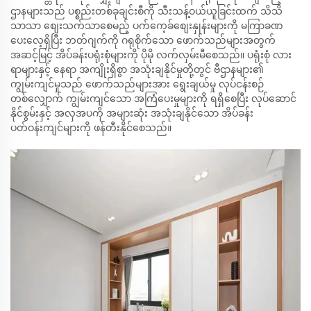
ဌာနများသည် ပစ္စည်းတစ်ခုချင်းစီကို သီးသန့်ဝယ်ယူခြင်းထက် သိသိ
သာသာ စျေးသက်သာစေမည့် ပက်ကေ့ခ်စျေးနှုန်းများကို မကြာခဏ
ပေးလေ့ရှိပြီး ဘတ်ဂျက်ကို ဂရုစိုက်သော ဖောက်သည်များအတွက်
အဆင့်မြင့် အိပ်ခန်းပရုံးစုံများကို ပိုမို လက်လှမ်းမီစေသည်။ ပရုံးစုံ လား
ရာများနှင့် နေရာ အကျိုးရှိစွာ အသုံးချနိုင်မှုတို့တွင် ဗီဌာနများ၏
ကျွမ်းကျင်မှုသည် ဖောက်သည်များအား ရွေးချယ်မှု လုပ်ငန်းစဉ်
တစ်လျှောက် ကျွမ်းကျင်သော အကြံပေးမှုများကို ရရှိစေပြီး လုပ်ဆောင်
နိုင်စွမ်းနှင့် အလှအပကို အများဆုံး အသုံးချနိုင်သော အိပ်ခန်း
ပတ်ဝန်းကျင်များကို ဖန်တီးနိုင်စေသည်။