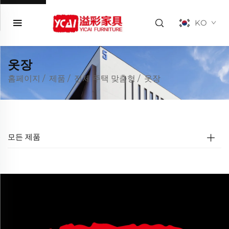
KO
옷장
홈페이지
/
제품
/
전체 주택 맞춤형
/
옷장
모든 제품