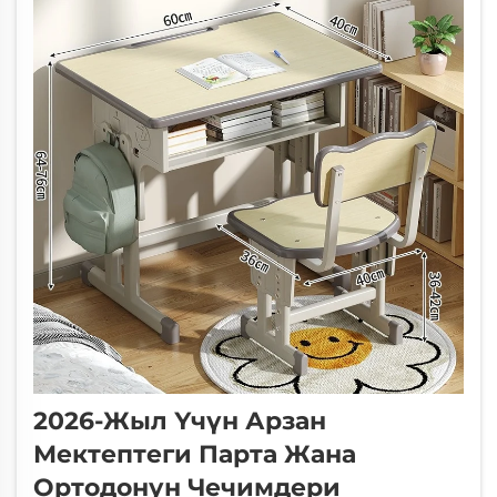
таасир этет, бирок...
2026-Жыл Үчүн Арзан
Мектептеги Парта Жана
Ортодонун Чечимдери