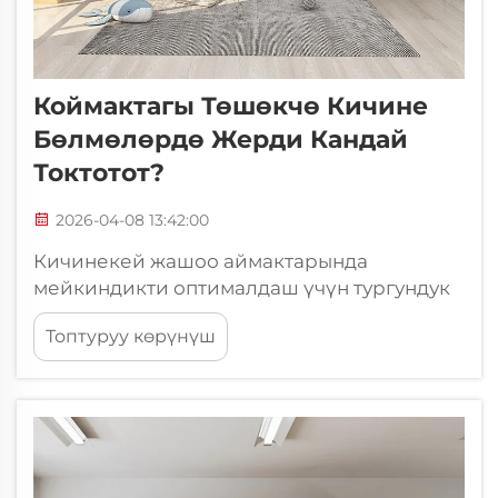
Коймактагы Төшөкчө Кичине
Бөлмөлөрдө Жерди Кандай
Токтотот?
2026-04-08 13:42:00
Кичинекей жашоо аймактарында
мейкиндикти оптималдаш үчүн тургундук
борборлору, интернаттар жана компакттуу
Топтуруу көрүнүш
шаардык кварталдар үчүн маанилүү
фактор болуп калды. Жер-жай баасынын
көтөрүлүшү жана жашоо аймактарынын
кичирейиши менен мебельдик
дизайнчылар жана объекттерди
башкаруучулар...