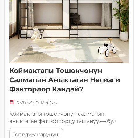
Коймактагы Төшөкчөнүн
Салмагын Аныктаган Негизги
Факторлор Кандай?
2026-04-27 13:42:00
Коймактагы төшөкчөнүн салмагын
аныктаган факторлорду түшүнүү — бул
жашоо, коммерциялык же
Топтуруу көрүнүш
институционалдык ортода мунун сыяктуу