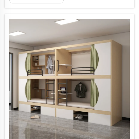
жер токтотуучу мебель чечимдерин сатып
алуу же колдонуу жөнүндө ойлонгондор
үчүн маанилүү. Салмақтын чеги кездейсоо
тандалган эмес — бул...