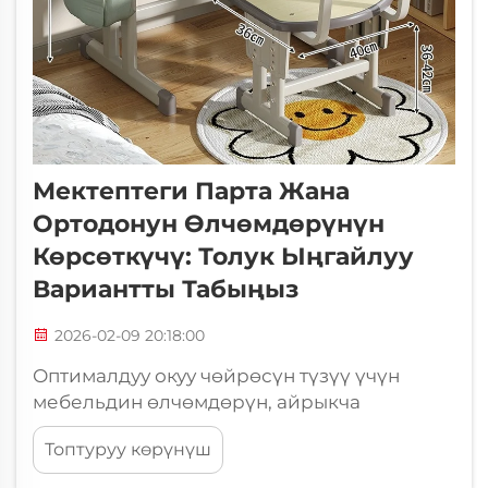
Мектептеги Парта Жана
Ортодонун Өлчөмдөрүнүн
Көрсөткүчү: Толук Ыңгайлуу
Вариантты Табыңыз
2026-02-09 20:18:00
Оптималдуу окуу чөйрөсүн түзүү үчүн
мебельдин өлчөмдөрүн, айрыкча
окуучулар үчүн туура окуу бөлмөсүнүн
Топтуруу көрүнүш
үстөлү жана ортуктарын тандоо үчүн, тез
түшүнүүлүүлүк керек. Дүйнөнүн ар кыл