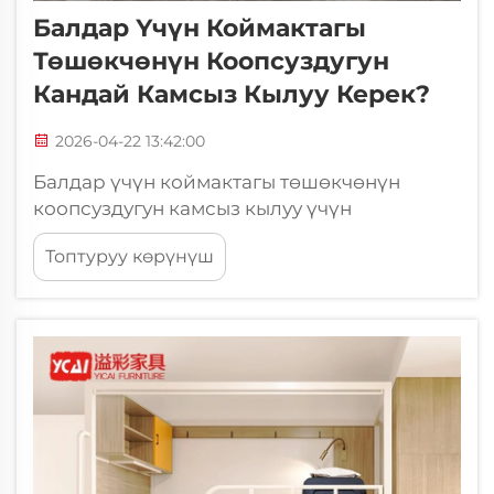
Балдар Үчүн Коймактагы
Төшөкчөнүн Коопсуздугун
Кандай Камсыз Кылуу Керек?
2026-04-22 13:42:00
Балдар үчүн коймактагы төшөкчөнүн
коопсуздугун камсыз кылуу үчүн
конструкциялык бүтүндүк, туура орнотуу
Топтуруу көрүнүш
ыкмалары жана бийикте уйкашынан пайда
болгон өзгөчө коркунучтарды эске алуучу
үзгүлтүз көзөмөлдөө стратегияларын
жакшы түшүнүү талап кылынат. Ата-
энелер...