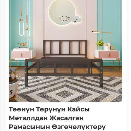
Төөнүн Төрүнүн Кайсы
Металлдан Жасалган
Рамасынын Өзгөчөлүктөрү