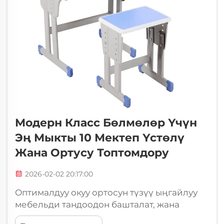
Модерн Класс Бөлмөлөр Үчүн
Эң Мыкты 10 Мектеп Үстөлү
Жана Ортусу Топтомдору
2026-02-02 20:17:00
Оптималдуу окуу ортосун түзүү ыңгайлуу
мебельди тандоодон башталат, жана
окуучулардын ыңгайлуулугуна жана