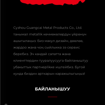
Сузhou Guangcai Metal Products Co., Ltd.
танымал metallik көчмөкөлөрдүн үйрөнүн
ашыгылаңыз. Биз макул дизайн, дөөлөө,
жардоо жана чоң сыйлыкка ээ сервис
беребиз. Эч кандай сапатта жана
клиенттердин тууралуусууга байланыштуу
убакыттык партнерlikке иштейбиз. Бугой
кунда биздин арткарын каражылыгыңыз!
БАЙЛАНЫШУУ