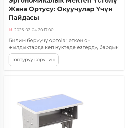
Эргономикалык Мектеп Үстөлү
Жана Ортусу: Окуучулар Үчүн
Пайдасы
2026-02-04 20:17:00
Билим берүүчү ортolar өткөн он
жылдыктарда көп нүктөдө өзгөрдү, бардык
жаштагы окуучулар үчүн оптималдуу окуу
Топтуруу көрүнүш
шарттарын түзүүгө көбүрөөк көңүл
бургузулат. Класстагы курал-
жабдыктардын ичинен эң маанилүү
компоненттердин бири — мектеп үстөлү
жана ортук...