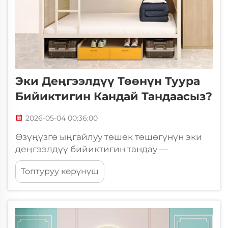
Эки Деңгээлдүү Төөнүн Туура
Бийиктигин Кандай Тандаасыз?
2026-05-04 00:36:00
Өзүңүзгө ыңгайлуу төшөк төшөгүнүн эки
деңгээлдүү бийиктигин тандау —
компакттуу жашоо мейкиндигин жабдып,
Топтуруу көрүнүш
мебель орноткондо сиз жасай турган эң
маанилүү чечимдердин бири. Сиз
коллеждеги жатакхананы, кичинекей
квартираны же гостиницадагы бөлмөнү
жабдып жатсаңыз, вертикалдык аралык...