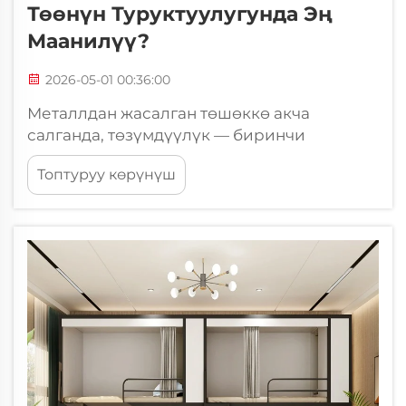
Төөнүн Туруктуулугунда Эң
Маанилүү?
2026-05-01 00:36:00
Металлдан жасалган төшөккө акча
салганда, төзүмдүүлүк — биринчи
көрүнүштө болгондо болгон стальдын
Топтуруу көрүнүш
канчалык калың экени менен гана
белгиленбейт. Бул — структуралык дизайн,
материалдын сапаты, туташтыруу тактыгы
жана беттин иштетилүүсү сыяктуу
факторлордун тез-тез ойлонуп таңдалган
топтому...