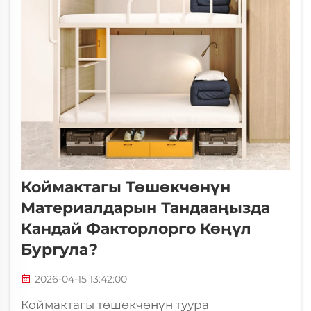
Коймактагы Төшөкчөнүн
Материалдарын Тандааңызда
Кандай Факторлорго Көңүл
Бургула?
2026-04-15 13:42:00
Коймактагы төшөкчөнүн туура