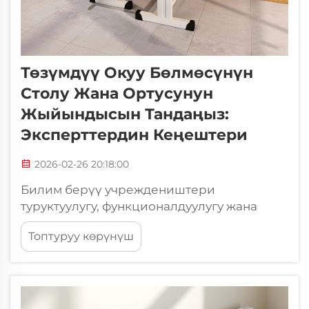
Төзүмдүү Окуу Бөлмөсүнүн
Столу Жана Ортусунун
Жыйындысын Тандаңыз:
Эксперттердин Кеңештери
2026-02-26 20:18:00
Билим берүү учреждеништери
туруктуулугу, функционалдуулугу жана
ыңгайлуулугу ортосундагы теңдикти
Топтуруу көрүнүш
сактоо үчүн мебель тандоодо маанилүү
кыйынчылыктарга кабылат. Окуу
бөлмөсүнүн үстөлү менен ортуктарынын
туура тандалган комбинациясы
окуучулардын окуу натыйжаларына күчтүү