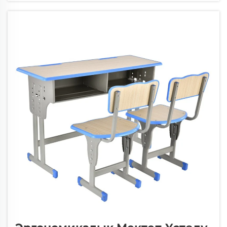
билим берүү учреждеништери туура
өлчөмдүн окуучулардын...