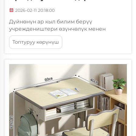
2026-02-11 20:18:00
Дүйнөнүн ар кыл билим берүү
учреждеништери өзүнчөлүк менен
иштеген мебель чечимдерин тургундукка
Топтуруу көрүнүш
келтирип, баасын жана функциясын
теңдештүүлүккө келтирүү үчүн даамында
издеп жүрөт. Класс бөлмөсүнүн мебелин
тандоо окуучулардын көңүл ачуусуна жана
академиялык...