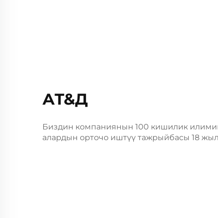
АТ&Д
Биздин компаниянын 100 кишилик илимий
алардын орточо иштүү тажрыйбасы 18 жыл