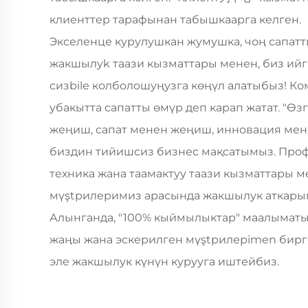
клиенттер тарафынан табышкаарга келген.
Экселенце курулушкан жумушка, чоң сапат
жакшылyk таази кызматтары менен, биз ийг
сизbilе колболошуңузга көңүл алатыбыз! Ко
убакытта сапатты өмүр деп карап жатат. "Ө
жеңиш, сапат менен жеңиш, инновация мене
биздин тийишсиз бизнес мақсатымыз. Про
техника жана таамактуу таази кызматтары м
мүştрилеримиз арасында жакшылук аткарып
Алынганда, "100% кыймылыктар" маалыматын
жаңы жана эскерилген мүştрилерimen бирг
эле жакшылук күнүн курууга иштейбиз.