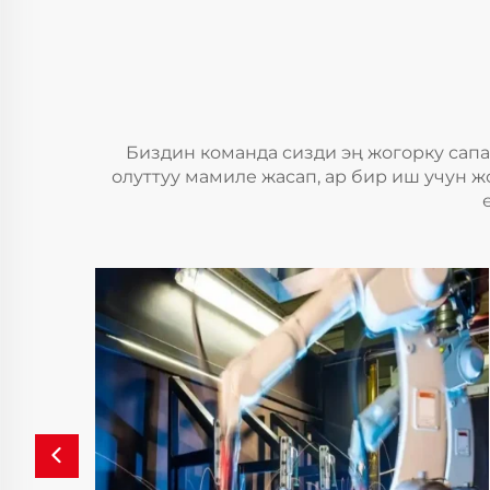
Биздин команда сизди эң жогорку сап
олуттуу мамиле жасап, ар бир иш учун 