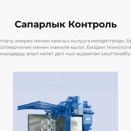
Сапарлык Контроль
аттагы эмерек менен камсыз кылууга милдеттенди. Б
жоопкерчилик менен мамиле кылат. Биздин технолог
өнүмдөрдү алып келет деп чын жүрөктөн үмүттөнөбүз