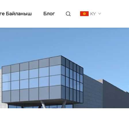
ге Байланыш
Блог
KY