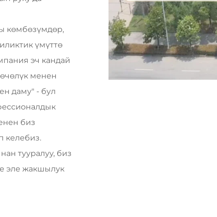
ты көмбөзүмдөр,
иликтик үмүттө
мпания эч кандай
згөчөлүк менен
н даму" - бул
фессионалдык
енен биз
 келебиз.
ан тууралуу, биз
е эле жакшылук