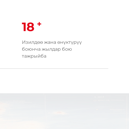
+
18
Изилдөө жана өнүктүрүү
боюнча жылдар бою
тажрыйба