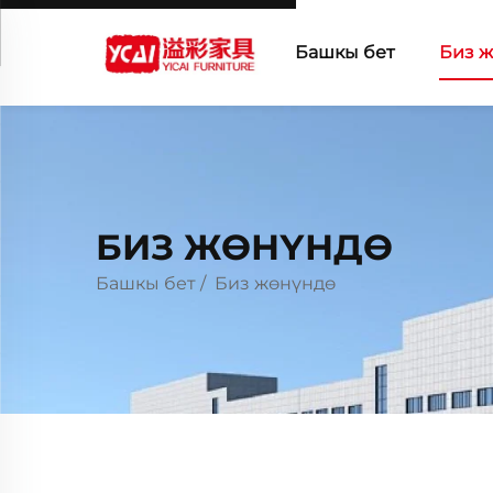
Башкы бет
Биз 
БИЗ ЖӨНҮНДӨ
Башкы бет
/
Биз жөнүндө