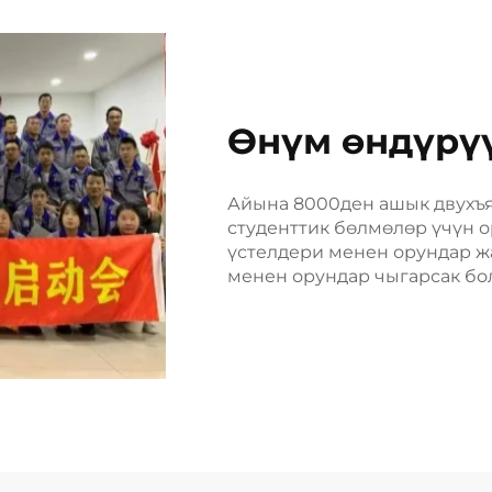
Өнүм өндүрү
Айына 8000ден ашык двухъ
студенттик бөлмөлөр үчүн 
үстелдери менен орундар ж
менен орундар чыгарсак бол