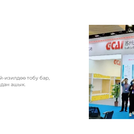
-изилдөө тобу бар,
дан ашык.