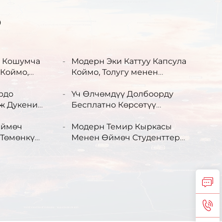
Р
у Кошумча
Модерн Эки Каттуу Капсула
 Коймо,
Коймо, Толугу менен
Кийим
Жабык Темир Чырак,
оо Үчүн
рдо
Мектептердин Коймо
Үч Өлчөмдүү Долбоорду
жана Жыгач
ж Дукени
Бөлмөлөрү үчүн Коймо
Бесплатно Көрсөтүү
денттердин
Каркасты
Кызматы Индивидуалдуу
Квартира
рку
Өймөч
Шыныдан Жасалган
Модерн Темир Кыркасы
Бар Лофту
 Төмөнкү
Мектеп, Ошоштук,
Менен Өймөч Студенттер
Студенттер Кафетери Үчүн
үчүн Металл Дизайндуу
ө
н
Тамак Коюу Үчүн Стол жана
Койуу Өймөч
үчүн
Орунду Өздөштүрүлгөн
у Өймөч
Жыйынды