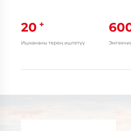
+
20
60
Ишкананы терең иштетүү
Эмгекчи