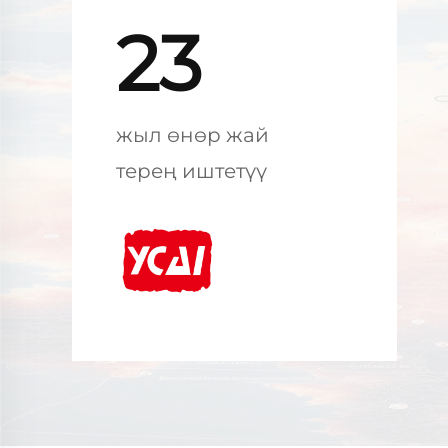
23
жыл өнөр жай
терең иштетүү