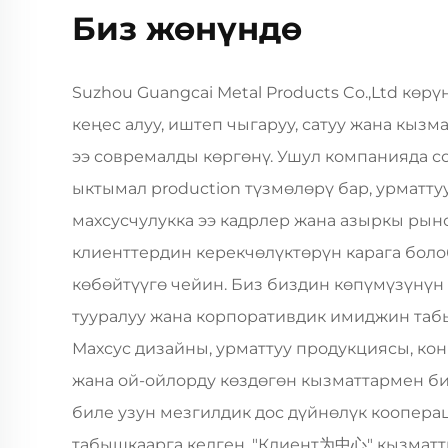
Биз жөнүндө
Suzhou Guangcai Metal Products Co.,Ltd көр
кеңес алуу, иштеп чыгаруу, сатуу жана кызм
ээ совремалды көргөнү. Ушул компанияда 
ыктымал production түзмөлөрү бар, урматту
махсусчулукка ээ кадрлер жана азыркы рын
клиенттердин керекчөлүктөрүн карага бол
көбөйтүүгө чейин. Биз биздин көпүмүзүнү
тууралуу жана корпоративдик имиджин таб
Махсус дизайны, урматтуу продукциясы, кон
жана ой-ойлорду көздөгөн кызматтармен б
биле узун мезгилдик дос дүйнөлүк коопер
табышкаарга келген. "Клиент为中心" кызматт