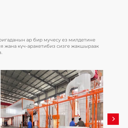
ригаданын ар бир мучесу ез милдетине
ия жана күч-аракетибиз сизге жакшыраак
.