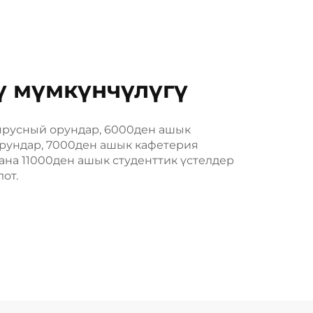
ү мүмкүнчүлүгү
ярусный орундар, 6000ден ашык
орундар, 7000ден ашык кафетерия
ана 11000ден ашык студенттик үстелдер
от.