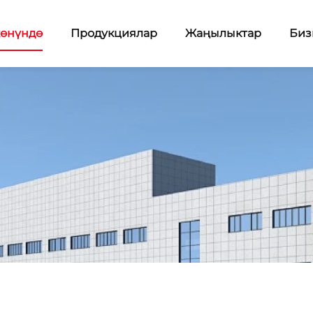
жөнүндө
Продукциялар
Жаңылыктар
Биз