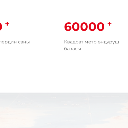
+
+
0
60000
лердин саны
Квадрат метр өндүрүш
базасы