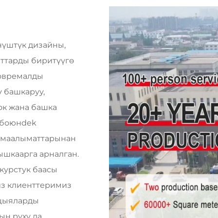
үнүштүк дизайны,
аттарды биритүүгө
совремалды
у башкаруу,
ок жана башка
обоюнdek
н маалыматтарынан
ышкаарга арналган.
курстук баасы
из клиенттеримиз
ацыяларды
ын руху да