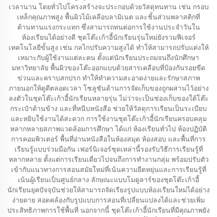
เวลานาน โดยทั่วไปโครงสร้างจะประกอบด้วยวัสดุทนทาน เช่น กรอบ
เหล็กคุณภาพสูง พื้นผิวไม้เคลือบลามิเนต และชิ้นส่วนพลาสติกที่
ต้านทานแรงกระแทก ซึ่งสามารถทนต่อการใช้งานประจำวันใน
ห้องเรียนได้อย่างดี ชุดโต๊ะเก้าอี้นักเรียนรุ่นใหม่ยังรวมฟีเจอร์
เทคโนโลยีขั้นสูง เช่น กลไกปรับความสูงได้ ทำให้สามารถปรับแต่งให้
เหมาะกับผู้ใช้งานแต่ละคน ตั้งแต่นักเรียนประถมจนถึงนักศึกษา
มหาวิทยาลัย พื้นผิวของโต๊ะออกแบบด้วยสารเคลือบที่ป้องกันรอยขีด
ข่วนและคราบสกปรก ทำให้ทำความสะอาดง่ายและรักษาสภาพ
ภายนอกให้ดูดีตลอดเวลา โซลูชันด้านการจัดเก็บของถูกผสานไว้อย่าง
ลงตัวในชุดโต๊ะเก้าอี้นักเรียนหลายรุ่น ไม่ว่าจะเป็นช่องเก็บของใต้โต๊ะ
กระเป๋าด้านข้าง และที่หนีบหนังสือ ช่วยให้วัสดุการเรียนเป็นระเบียบ
และหยิบใช้งานได้สะดวก การใช้งานชุดโต๊ะเก้าอี้นักเรียนครอบคลุม
หลากหลายสภาพแวดล้อมการศึกษา ได้แก่ ห้องเรียนทั่วไป ห้องปฏิบัติ
การคอมพิวเตอร์ พื้นที่อ่านหนังสือในห้องสมุด ห้องสอบ และพื้นที่การ
เรียนรู้แบบร่วมมือกัน เฟอร์นิเจอร์ชุดเหล่านี้รองรับวิธีการเรียนรู้ที่
หลากหลาย ตั้งแต่การเรียนเดี่ยวไปจนถึงการทำงานกลุ่ม พร้อมปรับตัว
เข้ากับแนวทางการสอนสมัยใหม่ที่เน้นความยืดหยุ่นและการเรียนรู้ที่
เน้นผู้เรียนเป็นศูนย์กลาง ลักษณะแบบโมดูลาร์ของชุดโต๊ะเก้าอี้
นักเรียนยุคปัจจุบันช่วยให้สามารถจัดเรียงรูปแบบห้องเรียนใหม่ได้อย่าง
ง่ายดาย สอดคล้องกับรูปแบบการสอนที่เปลี่ยนแปลงได้และช่วยเพิ่ม
ประสิทธิภาพการใช้พื้นที่ นอกจากนี้ ชุดโต๊ะเก้าอี้นักเรียนที่มีคุณภาพยัง