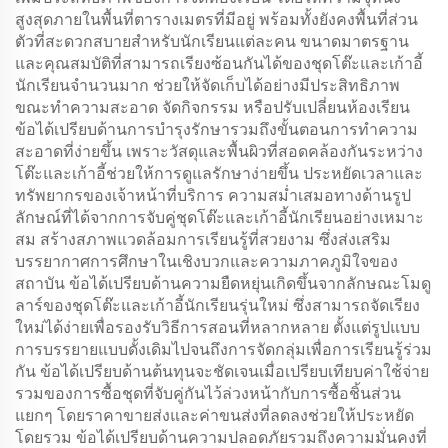
สูงสุดภายในพื้นที่ตารางเมตรที่มีอยู่ พร้อมทั้งยังคงพื้นที่ส่วน
ตัวที่สะดวกสบายสำหรับนักเรียนแต่ละคน ขนาดมาตรฐาน
และคุณสมบัติที่สามารถเรียงซ้อนกันได้ของชุดโต๊ะและเก้าอี้
นักเรียนจำนวนมาก ช่วยให้จัดเก็บได้อย่างมีประสิทธิภาพ
ขณะทำความสะอาด จัดกิจกรรม หรือปรับเปลี่ยนห้องเรียน
ข้อได้เปรียบด้านการบำรุงรักษารวมถึงขั้นตอนการทำความ
สะอาดที่ง่ายขึ้น เพราะวัสดุและพื้นผิวที่สอดคล้องกันระหว่าง
โต๊ะและเก้าอี้ช่วยให้การดูแลรักษาง่ายขึ้น ประหยัดเวลาและ
ทรัพยากรของเจ้าหน้าที่บริการ ความสม่ำเสมอทางด้านรูป
ลักษณ์ที่ได้จากการจับคู่ชุดโต๊ะและเก้าอี้นักเรียนอย่างเหมาะ
สม สร้างสภาพแวดล้อมการเรียนรู้ที่สวยงาม ซึ่งส่งเสริม
บรรยากาศการศึกษาในเชิงบวกและความภาคภูมิใจของ
สถาบัน ข้อได้เปรียบด้านความยืดหยุ่นเกิดขึ้นจากลักษณะโมดู
ลาร์ของชุดโต๊ะและเก้าอี้นักเรียนรุ่นใหม่ ซึ่งสามารถจัดเรียง
ใหม่ได้ง่ายเพื่อรองรับวิธีการสอนที่หลากหลาย ตั้งแต่รูปแบบ
การบรรยายแบบดั้งเดิมไปจนถึงการจัดกลุ่มเพื่อการเรียนรู้ร่วม
กัน ข้อได้เปรียบด้านต้นทุนจะชัดเจนเมื่อเปรียบเทียบค่าใช้จ่าย
รวมของการซื้อชุดที่จับคู่กันไว้ล่วงหน้ากับการซื้อชิ้นส่วน
แยกๆ โดยราคาขายส่งและค่าขนส่งที่ลดลงช่วยให้ประหยัด
โดยรวม ข้อได้เปรียบด้านความปลอดภัยรวมถึงความมั่นคงที่