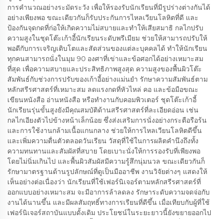
การคำนวณอย่างระมัดระวัง เพื่อให้รองรับนักเรียนที่มีรูปร่างต่างกันได้
อย่างเพียงพอ ขณะเดียวกันก็รับประกันการไหลเวียนโลหิตที่ดี และ
ป้องกันจุดกดที่ก่อให้เกิดความไม่สบายและทำให้เสียสมาธิ กลไกปรับ
ความสูงในชุดโต๊ะเก้าอี้นักเรียนระดับพรีเมียม ช่วยให้สามารถปรับให้
พอดีกับการเจริญเติบโตและสัดส่วนของแต่ละบุคคลได้ ทำให้นักเรียน
ทุกคนสามารถนั่งในมุม 90 องศาที่เข่าและข้อศอกได้อย่างเหมาะสม
ที่สุด เพื่อความสบายและประสิทธิภาพสูงสุด ความสูงของพื้นผิวโต๊ะ
สัมพันธ์กับช่วงการปรับของเก้าอี้อย่างแม่นยำ รักษาความสัมพันธ์ตาม
หลักสรีรศาสตร์ที่เหมาะสม ลดแรงกดที่หัวไหล่ คอ และข้อมือขณะ
เขียนหนังสือ อ่านหนังสือ หรือทำงานกับคอมพิวเตอร์ ชุดโต๊ะเก้าอี้
นักเรียนรุ่นขั้นสูงยังมีคุณสมบัติด้านสรีรศาสตร์ที่ละเอียดอ่อน เช่น
กลไกเอียงตัวไปข้างหน้าเล็กน้อย ซึ่งส่งเสริมการนั่งอย่างกระตือรือร้น
และการใช้งานกล้ามเนื้อแกนกลาง ช่วยให้การไหลเวียนโลหิตดีขึ้น
และเพิ่มความตื่นตัวตลอดวันเรียน วัสดุที่ใช้ในการผลิตคำนึงถึงทั้ง
ความทนทานและสัมผัสที่สบาย โดยเบาะนั่งให้การรองรับที่เพียงพอ
โดยไม่นิ่มเกินไป และพื้นผิวสัมผัสมีความรู้สึกนุ่มนวล ขณะเดียวกันก็
รักษามาตรฐานด้านรูปลักษณ์ที่ดูเป็นมืออาชีพ งานวิจัยต่างๆ แสดงให้
เห็นอย่างต่อเนื่องว่า นักเรียนที่ใช้เฟอร์นิเจอร์ตามหลักสรีรศาสตร์ที่
ออกแบบอย่างเหมาะสม จะมีอาการล้าลดลง รักษาระดับความจดจ่อกับ
งานได้นานขึ้น และมีผลสัมฤทธิ์ทางการเรียนที่ดีขึ้น เมื่อเทียบกับผู้ที่ใช้
เฟอร์นิเจอร์สถาบันแบบดั้งเดิม ประโยชน์ในระยะยาวนี้ยังขยายออกไป