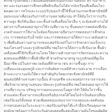
ที่รักษารูปลักษณ์ไว้ได้แม้ต้องสัมผัสกับอุปกรณ์งานศิลปะ คราบอาหาร
หก และร่องรอยการสึกหรอที่หลีกเลี่ยงไม่ได้จากนักเรียนที่เคลื่อนไหว
ตลอดเวลา กลไกและระบบปรับของเก้าอี้ใช้ชิ้นส่วนเกรดเชิงพาณิชย์ที่
ออกแบบมาเพื่อรองรับการทำงานหลายพันรอบ ทำให้มั่นใจว่าการปรับ
ความสูง ฟังก์ชันเอียง และชิ้นส่วนที่เคลื่อนไหวอื่น ๆ จะยังคงทำงานได้
อย่างราบรื่นตลอดอายุการใช้งานที่ยาวนาน ขั้นตอนการทดสอบที่เข้ม
งวดจำลองการใช้งานในห้องเรียนหลายปีผ่านการทดสอบการสึกหรอ
เร่ง, การทดสอบรับน้ำหนัก และการทดสอบภายใต้สภาวะแวดล้อมต่าง
ๆ เพื่อยืนยันความสามารถของเฟอร์นิเจอร์ในการรักษาความแข็งแรง
ของโครงสร้างและรูปลักษณ์ที่น่าพอใจภายใต้สภาวะที่เข้มงวด พื้นผิว
เคลือบผงที่ใช้กับชิ้นส่วนโลหะให้ความต้านทานการกัดกร่อนและความ
คงทนของสีที่ดีกว่าพื้นผิวที่ทาสี ช่วยรักษามาตรฐานรูปลักษณ์ที่ดูเป็น
มืออาชีพ แม้ในสภาพแวดล้อมที่ท้าทาย เช่น ความชื้นสูง การ
เปลี่ยนแปลงอุณหภูมิ และการสัมผัสสารเคมีทำความสะอาด การเลือก
ผ้าและเบาะรองนั่งให้ความสำคัญกับวัสดุเกรดเชิงพาณิชย์ที่มี
คุณสมบัติต้านทานคราบเปื้อน ต้านจุลชีพ และทนต่อการจางจากแสง
เพื่อรักษามาตรฐานสุขอนามัยและรูปลักษณ์ที่น่าพอใจตลอดอายุการใช้
งานที่ยาวนาน ปรัชญาการออกแบบแบบโมดูลาร์ทำให้มั่นใจว่าชิ้น
ส่วนแต่ละชิ้นสามารถเปลี่ยนหรืออัปเกรดได้โดยไม่จำเป็นต้องเปลี่ยน
เฟอร์นิเจอร์ทั้งหมด ช่วยเพิ่มผลตอบแทนจากการลงทุนและลดต้นทุน
การครอบครองในระยะยาว เฟอร์นิเจอร์ชุดโต๊ะเก้าอี้นักเรียนคุณภาพ
สูงมักมาพร้อมการรับประกันครอบคลุมที่แสดงถึงความมั่นใจของผู้ผลิต