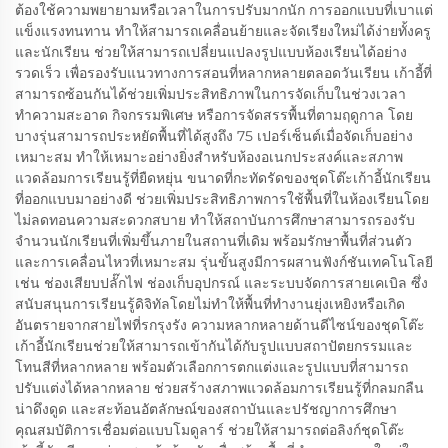
ต้องใช้ความพยายามหรือเวลาในการปรับมากนัก การออกแบบที่เบาแต่
แข็งแรงทนทาน ทำให้สามารถเคลื่อนย้ายและจัดเรียงใหม่ได้ง่ายทั้งครู
และนักเรียน ช่วยให้สามารถเปลี่ยนแปลงรูปแบบห้องเรียนได้อย่าง
รวดเร็ว เพื่อรองรับแนวทางการสอนที่หลากหลายตลอดวันเรียน เก้าอี้ที่
สามารถซ้อนกันได้ช่วยเพิ่มประสิทธิภาพในการจัดเก็บในช่วงเวลา
ทำความสะอาด กิจกรรมพิเศษ หรือการจัดสรรพื้นที่ตามฤดูกาล โดย
บางรุ่นสามารถประหยัดพื้นที่ได้สูงถึง 75 เปอร์เซ็นต์เมื่อจัดเก็บอย่าง
เหมาะสม ทำให้เหมาะอย่างยิ่งสำหรับห้องอเนกประสงค์และสภาพ
แวดล้อมการเรียนรู้ที่ยืดหยุ่น ขนาดที่กะทัดรัดของชุดโต๊ะเก้าอี้นักเรียน
ที่ออกแบบมาอย่างดี ช่วยเพิ่มประสิทธิภาพการใช้พื้นที่ในห้องเรียนโดย
ไม่ลดทอนความสะดวกสบาย ทำให้สถาบันการศึกษาสามารถรองรับ
จำนวนนักเรียนที่เพิ่มขึ้นภายในสถานที่เดิม พร้อมรักษาพื้นที่ส่วนตัว
และการเคลื่อนไหวที่เหมาะสม รุ่นขั้นสูงมีการผสานฟังก์ชันเทคโนโลยี
เช่น ช่องเสียบปลั๊กไฟ ช่องเก็บอุปกรณ์ และระบบจัดการสายเคเบิล ซึ่ง
สนับสนุนการเรียนรู้ดิจิทัลโดยไม่ทำให้พื้นที่ทำงานยุ่งเหยิงหรือเกิด
อันตรายจากสายไฟที่รกรุงรัง ความหลากหลายด้านดีไซน์ของชุดโต๊ะ
เก้าอี้นักเรียนช่วยให้สามารถเข้ากันได้กับรูปแบบสถาปัตยกรรมและ
โทนสีที่หลากหลาย พร้อมตัวเลือกการตกแต่งและรูปแบบที่สามารถ
ปรับแต่งได้หลากหลาย ช่วยสร้างสภาพแวดล้อมการเรียนรู้ที่กลมกลืน
น่าดึงดูด และสะท้อนอัตลักษณ์ของสถาบันและปรัชญาการศึกษา
คุณสมบัติการเชื่อมต่อแบบโมดูลาร์ ช่วยให้สามารถต่อลิงก์ชุดโต๊ะ