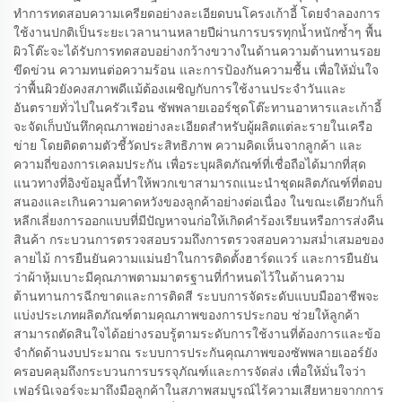
ทำการทดสอบความเครียดอย่างละเอียดบนโครงเก้าอี้ โดยจำลองการ
ใช้งานปกติเป็นระยะเวลานานหลายปีผ่านการบรรทุกน้ำหนักซ้ำๆ พื้น
ผิวโต๊ะจะได้รับการทดสอบอย่างกว้างขวางในด้านความต้านทานรอย
ขีดข่วน ความทนต่อความร้อน และการป้องกันความชื้น เพื่อให้มั่นใจ
ว่าพื้นผิวยังคงสภาพดีแม้ต้องเผชิญกับการใช้งานประจำวันและ
อันตรายทั่วไปในครัวเรือน ซัพพลายเออร์ชุดโต๊ะทานอาหารและเก้าอี้
จะจัดเก็บบันทึกคุณภาพอย่างละเอียดสำหรับผู้ผลิตแต่ละรายในเครือ
ข่าย โดยติดตามตัวชี้วัดประสิทธิภาพ ความคิดเห็นจากลูกค้า และ
ความถี่ของการเคลมประกัน เพื่อระบุผลิตภัณฑ์ที่เชื่อถือได้มากที่สุด
แนวทางที่อิงข้อมูลนี้ทำให้พวกเขาสามารถแนะนำชุดผลิตภัณฑ์ที่ตอบ
สนองและเกินความคาดหวังของลูกค้าอย่างต่อเนื่อง ในขณะเดียวกันก็
หลีกเลี่ยงการออกแบบที่มีปัญหาจนก่อให้เกิดคำร้องเรียนหรือการส่งคืน
สินค้า กระบวนการตรวจสอบรวมถึงการตรวจสอบความสม่ำเสมอของ
ลายไม้ การยืนยันความแม่นยำในการติดตั้งฮาร์ดแวร์ และการยืนยัน
ว่าผ้าหุ้มเบาะมีคุณภาพตามมาตรฐานที่กำหนดไว้ในด้านความ
ต้านทานการฉีกขาดและการติดสี ระบบการจัดระดับแบบมืออาชีพจะ
แบ่งประเภทผลิตภัณฑ์ตามคุณภาพของการประกอบ ช่วยให้ลูกค้า
สามารถตัดสินใจได้อย่างรอบรู้ตามระดับการใช้งานที่ต้องการและข้อ
จำกัดด้านงบประมาณ ระบบการประกันคุณภาพของซัพพลายเออร์ยัง
ครอบคลุมถึงกระบวนการบรรจุภัณฑ์และการจัดส่ง เพื่อให้มั่นใจว่า
เฟอร์นิเจอร์จะมาถึงมือลูกค้าในสภาพสมบูรณ์ไร้ความเสียหายจากการ