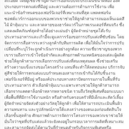
ละเอียด โดยผู้เชี่ยวชาญด้านการออกแบบจะประเมินขนาดห้อง องค์
ประกอบการตกแต่งที่มีอยู่ และความต้องการด้านการใช้งาน เพื่อ
แนะนำข้อกำหนดของเฟอร์นิเจอร์ที่เหมาะสมที่สุด แพลตฟอร์ม
ซอฟต์แวร์การออกแบบของพวกเขาช่วยให้ลูกค้าสามารถมองเห็นเฉดสี
ไม้ ผ้าหุ้มเบาะ และลวดลายของฮาร์ดแวร์ในภาพเรนเดอร์ที่สมจริง ซึ่ง
แสดงผลิตภัณฑ์สุดท้ายได้อย่างแม่นยำ ผู้จัดจำหน่ายชุดโต๊ะรับ
ประทานอาหารและเก้าอี้จะดูแลการร้องขอการปรับแต่งที่ซับซ้อน โดย
จัดการการสื่อสารระหว่างลูกค้ากับทีมการผลิต เพื่อให้มั่นใจว่าการปรับ
เปลี่ยนที่ระบุไว้จะถูกดำเนินการอย่างถูกต้อง ความเชี่ยวชาญของพวก
เขารวมถึงการเข้าใจข้อจำกัดและศักยภาพด้านเทคนิคของแต่ละผู้ผลิต
ช่วยให้ลูกค้าสามารถเลือกการปรับแต่งที่สมเหตุสมผล ซึ่งช่วยเสริม
สร้างความแข็งแรงของโครงสร้าง แทนที่จะทำให้ลดทอนลง บริการจับ
คู่สีช่วยให้การตกแต่งแบบกำหนดเองสามารถเข้ากันได้กับชิ้นงาน
เฟอร์นิเจอร์ที่มีอยู่ หรือองค์ประกอบทางสถาปัตยกรรมภายในพื้นที่รับ
ประทานอาหาร ตัวเลือกผ้าหุ้มเบาะเฉพาะทางช่วยให้ลูกค้าสามารถ
เลือกจากแคตตาล็อกผ้าหลากหลายชนิด รวมถึงวัสดุพิเศษที่ออกแบบมา
เพื่อพื้นที่ที่มีการใช้งานหนัก หรือสำหรับครอบครัวที่มีเด็กและสัตว์เลี้ยง
ผู้จัดจำหน่ายจัดส่งตัวอย่างวัสดุให้ลูกค้า เพื่อให้สามารถประเมินพื้นผิว
ความทนทาน และรูปลักษณ์ภายใต้แสงสว่างของตนเองก่อนตัดสินใจ
เลือกขั้นสุดท้าย ศักยภาพด้านการจัดการโครงการของพวกเขาช่วยให้
มั่นใจว่าชุดที่ปรับแต่งแล้วจะยังคงอยู่ในกรอบเวลาการผลิตที่เหมาะสม
และสามารถจัดส่งได้ตามวันที่กำหนดสำหรับกิจกรรมพิเศษหรือ