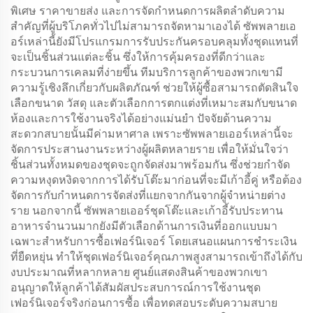
พิเศษ ราคาขายส่ง และการจัดกำหนดการผลิตลำดับความ
สำคัญที่ผู้บริโภคทั่วไปไม่สามารถจัดหามาเองได้ ซัพพลายเอ
อร์เหล่านี้ยังมีโปรแกรมการรับประกันครอบคลุมทั้งชุดแทนที่
จะเป็นชิ้นส่วนแต่ละชิ้น ซึ่งให้การคุ้มครองที่ดีกว่าและ
กระบวนการเคลมที่ง่ายขึ้น ทีมบริการลูกค้าของพวกเขามี
ความรู้เชิงลึกเกี่ยวกับผลิตภัณฑ์ ช่วยให้ผู้ซื้อสามารถตัดสินใจ
เลือกขนาด วัสดุ และตัวเลือกการตกแต่งที่เหมาะสมกับขนาด
ห้องและการใช้งานจริงได้อย่างแม่นยำ ปัจจัยด้านความ
สะดวกสบายนั้นมีค่ามหาศาล เพราะซัพพลายเออร์เหล่านี้จะ
จัดการประสานงานระหว่างผู้ผลิตหลายราย เพื่อให้มั่นใจว่า
ชิ้นส่วนทั้งหมดของชุดจะถูกจัดส่งมาพร้อมกัน ซึ่งช่วยกำจัด
ความหงุดหงิดจากการได้รับโต๊ะมาก่อนที่จะมีเก้าอี้คู่ หรือต้อง
จัดการกับกำหนดการจัดส่งที่แยกจากกันจากผู้จำหน่ายต่าง
ราย นอกจากนี้ ซัพพลายเออร์ชุดโต๊ะและเก้าอี้รับประทาน
อาหารจำนวนมากยังมีตัวเลือกด้านการเงินที่ออกแบบมา
เฉพาะสำหรับการซื้อเฟอร์นิเจอร์ โดยเสนอแผนการชำระเงิน
ที่ยืดหยุ่น ทำให้ชุดเฟอร์นิเจอร์คุณภาพสูงสามารถเข้าถึงได้กับ
งบประมาณที่หลากหลาย ศูนย์แสดงสินค้าของพวกเขา
อนุญาตให้ลูกค้าได้สัมผัสประสบการณ์การใช้งานชุด
เฟอร์นิเจอร์จริงก่อนการซื้อ เพื่อทดสอบระดับความสบาย