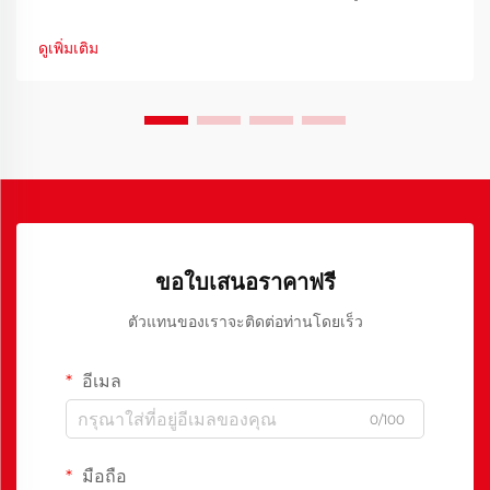
สำคัญของทุกบ้าน - พื้นที่ที่ครอบครัวรวมตัวกัน สร้างความทรง
จำดีๆ และบทสนทนาที่ไหลลื่นพร้อมกับมื้ออาหารแสนอร่อย การ
ดูเพิ่มเติม
เลือกเฟอร์นิเจอร์ห้องอาหารที่เหมาะสม...
ขอใบเสนอราคาฟรี
ตัวแทนของเราจะติดต่อท่านโดยเร็ว
อีเมล
0/100
มือถือ