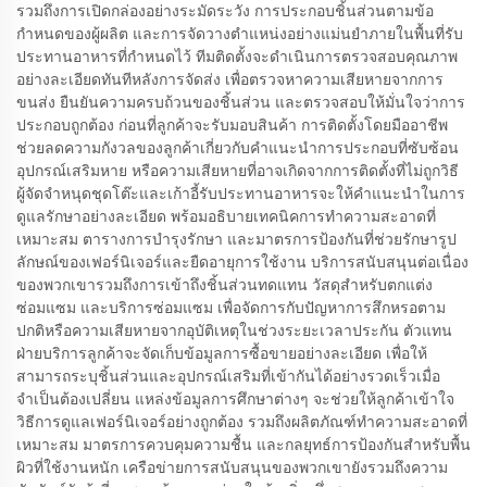
รวมถึงการเปิดกล่องอย่างระมัดระวัง การประกอบชิ้นส่วนตามข้อ
กำหนดของผู้ผลิต และการจัดวางตำแหน่งอย่างแม่นยำภายในพื้นที่รับ
ประทานอาหารที่กำหนดไว้ ทีมติดตั้งจะดำเนินการตรวจสอบคุณภาพ
อย่างละเอียดทันทีหลังการจัดส่ง เพื่อตรวจหาความเสียหายจากการ
ขนส่ง ยืนยันความครบถ้วนของชิ้นส่วน และตรวจสอบให้มั่นใจว่าการ
ประกอบถูกต้อง ก่อนที่ลูกค้าจะรับมอบสินค้า การติดตั้งโดยมืออาชีพ
ช่วยลดความกังวลของลูกค้าเกี่ยวกับคำแนะนำการประกอบที่ซับซ้อน
อุปกรณ์เสริมหาย หรือความเสียหายที่อาจเกิดจากการติดตั้งที่ไม่ถูกวิธี
ผู้จัดจำหนุดชุดโต๊ะและเก้าอี้รับประทานอาหารจะให้คำแนะนำในการ
ดูแลรักษาอย่างละเอียด พร้อมอธิบายเทคนิคการทำความสะอาดที่
เหมาะสม ตารางการบำรุงรักษา และมาตรการป้องกันที่ช่วยรักษารูป
ลักษณ์ของเฟอร์นิเจอร์และยืดอายุการใช้งาน บริการสนับสนุนต่อเนื่อง
ของพวกเขารวมถึงการเข้าถึงชิ้นส่วนทดแทน วัสดุสำหรับตกแต่ง
ซ่อมแซม และบริการซ่อมแซม เพื่อจัดการกับปัญหาการสึกหรอตาม
ปกติหรือความเสียหายจากอุบัติเหตุในช่วงระยะเวลาประกัน ตัวแทน
ฝ่ายบริการลูกค้าจะจัดเก็บข้อมูลการซื้อขายอย่างละเอียด เพื่อให้
สามารถระบุชิ้นส่วนและอุปกรณ์เสริมที่เข้ากันได้อย่างรวดเร็วเมื่อ
จำเป็นต้องเปลี่ยน แหล่งข้อมูลการศึกษาต่างๆ จะช่วยให้ลูกค้าเข้าใจ
วิธีการดูแลเฟอร์นิเจอร์อย่างถูกต้อง รวมถึงผลิตภัณฑ์ทำความสะอาดที่
เหมาะสม มาตรการควบคุมความชื้น และกลยุทธ์การป้องกันสำหรับพื้น
ผิวที่ใช้งานหนัก เครือข่ายการสนับสนุนของพวกเขายังรวมถึงความ