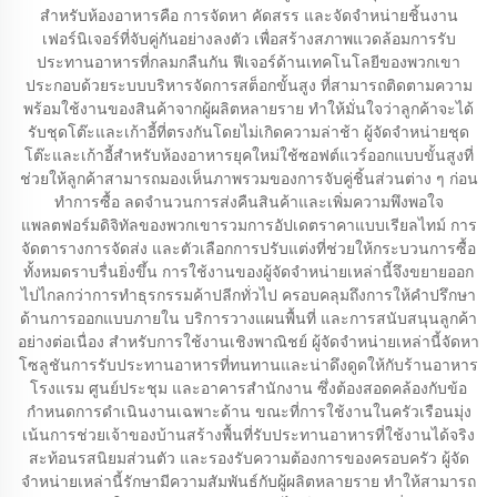
สำหรับห้องอาหารคือ การจัดหา คัดสรร และจัดจำหน่ายชิ้นงาน
เฟอร์นิเจอร์ที่จับคู่กันอย่างลงตัว เพื่อสร้างสภาพแวดล้อมการรับ
ประทานอาหารที่กลมกลืนกัน ฟีเจอร์ด้านเทคโนโลยีของพวกเขา
ประกอบด้วยระบบบริหารจัดการสต็อกขั้นสูง ที่สามารถติดตามความ
พร้อมใช้งานของสินค้าจากผู้ผลิตหลายราย ทำให้มั่นใจว่าลูกค้าจะได้
รับชุดโต๊ะและเก้าอี้ที่ตรงกันโดยไม่เกิดความล่าช้า ผู้จัดจำหน่ายชุด
โต๊ะและเก้าอี้สำหรับห้องอาหารยุคใหม่ใช้ซอฟต์แวร์ออกแบบขั้นสูงที่
ช่วยให้ลูกค้าสามารถมองเห็นภาพรวมของการจับคู่ชิ้นส่วนต่าง ๆ ก่อน
ทำการซื้อ ลดจำนวนการส่งคืนสินค้าและเพิ่มความพึงพอใจ
แพลตฟอร์มดิจิทัลของพวกเขารวมการอัปเดตราคาแบบเรียลไทม์ การ
จัดตารางการจัดส่ง และตัวเลือกการปรับแต่งที่ช่วยให้กระบวนการซื้อ
ทั้งหมดราบรื่นยิ่งขึ้น การใช้งานของผู้จัดจำหน่ายเหล่านี้จึงขยายออก
ไปไกลกว่าการทำธุรกรรมค้าปลีกทั่วไป ครอบคลุมถึงการให้คำปรึกษา
ด้านการออกแบบภายใน บริการวางแผนพื้นที่ และการสนับสนุนลูกค้า
อย่างต่อเนื่อง สำหรับการใช้งานเชิงพาณิชย์ ผู้จัดจำหน่ายเหล่านี้จัดหา
โซลูชันการรับประทานอาหารที่ทนทานและน่าดึงดูดให้กับร้านอาหาร
โรงแรม ศูนย์ประชุม และอาคารสำนักงาน ซึ่งต้องสอดคล้องกับข้อ
กำหนดการดำเนินงานเฉพาะด้าน ขณะที่การใช้งานในครัวเรือนมุ่ง
เน้นการช่วยเจ้าของบ้านสร้างพื้นที่รับประทานอาหารที่ใช้งานได้จริง
สะท้อนรสนิยมส่วนตัว และรองรับความต้องการของครอบครัว ผู้จัด
จำหน่ายเหล่านี้รักษามีความสัมพันธ์กับผู้ผลิตหลายราย ทำให้สามารถ