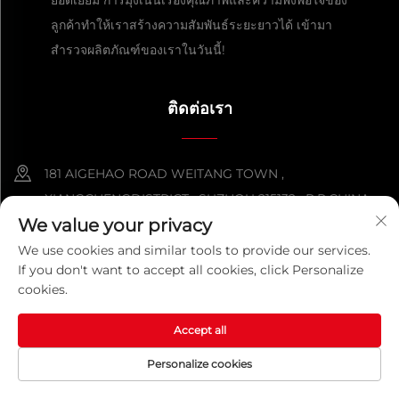
ยอดเยี่ยม การมุ่งเน้นเรื่องคุณภาพและความพึงพอใจของ
ลูกค้าทำให้เราสร้างความสัมพันธ์ระยะยาวได้ เข้ามา
สำรวจผลิตภัณฑ์ของเราในวันนี้!
ติดต่อเรา
181 AIGEHAO ROAD WEITANG TOWN ,
XIANGCHENGDISTRICT , SUZHOU 215132 , P.R.CHINA
We value your privacy
+86-152 5000 0863
We use cookies and similar tools to provide our services.
If you don't want to accept all cookies, click Personalize
[email protected]
cookies.
Accept all
ลิขสิทธิ์ © 2026 บริษัท จีนซูโจวกว่างไฉ่ เมทัล โปรดักส์ จำกัด สงวนสิทธิ์
ทุกประการ.
นโยบายความเป็นส่วนตัว
Personalize cookies
หน้าแรก
ผลิตภัณฑ์
อีเมล
โทรศัพท์