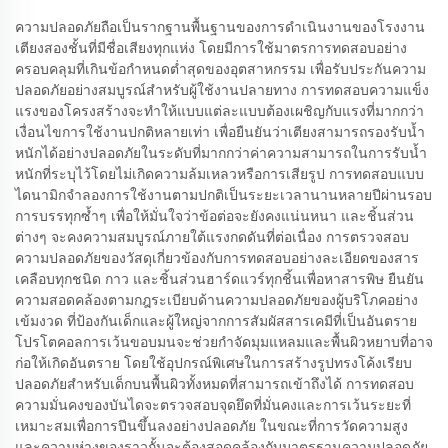
ความปลอดภัยถือเป็นรากฐานพื้นฐานของการดำเนินงานของโรงงาน
เตียงสองชั้นที่มีชื่อเสียงทุกแห่ง โดยมีการใช้มาตรการทดสอบอย่าง
ครอบคลุมที่เกินข้อกำหนดต่ำสุดของอุตสาหกรรม เพื่อรับประกันความ
ปลอดภัยอย่างสมบูรณ์สำหรับผู้ใช้งานปลายทาง การทดสอบความแข็ง
แรงของโครงสร้างจะทำให้แบบแต่ละแบบต้องเผชิญกับแรงที่มากกว่า
เงื่อนไขการใช้งานปกติหลายเท่า เพื่อยืนยันว่าเตียงสามารถรองรับน้ำ
หนักได้อย่างปลอดภัยในระดับที่มากกว่าค่าความสามารถในการรับน้ำ
หนักที่ระบุไว้โดยไม่เกิดความล้มเหลวหรือการเสียรูป การทดสอบแบบ
ไดนามิกจำลองการใช้งานตามปกติเป็นระยะเวลานานหลายปีผ่านรอบ
การบรรทุกซ้ำๆ เพื่อให้มั่นใจว่าข้อต่อจะยังคงแน่นหนา และชิ้นส่วน
ต่างๆ จะคงความสมบูรณ์ภายใต้แรงกดดันที่ต่อเนื่อง การตรวจสอบ
ความปลอดภัยของวัสดุเกี่ยวข้องกับการทดสอบอย่างละเอียดของสาร
เคลือบทุกชนิด กาว และชิ้นส่วนฮาร์ดแวร์ทุกชิ้นเพื่อหาสารพิษ ยืนยัน
ความสอดคล้องตามกฎระเบียบด้านความปลอดภัยของผู้บริโภคอย่าง
เข้มงวด ที่ป้องกันเด็กและผู้ใหญ่จากการสัมผัสสารเคมีที่เป็นอันตราย
โปรโตคอลการเว้นขอบมนจะช่วยกำจัดมุมแหลมและพื้นผิวหยาบที่อาจ
ก่อให้เกิดอันตราย โดยใช้อุปกรณ์พิเศษในการสร้างรูปทรงโค้งเรียบ
ปลอดภัยสำหรับเด็กบนพื้นผิวทั้งหมดที่สามารถเข้าถึงได้ การทดสอบ
ความมั่นคงของบันไดจะตรวจสอบจุดยึดที่มั่นคงและการเว้นระยะที่
เหมาะสมเพื่อการปีนขึ้นลงอย่างปลอดภัย ในขณะที่การวัดความสูง
และความห่างของราวกั้นจะต้องสอดคล้องกับมาตรฐานความปลอดภัย