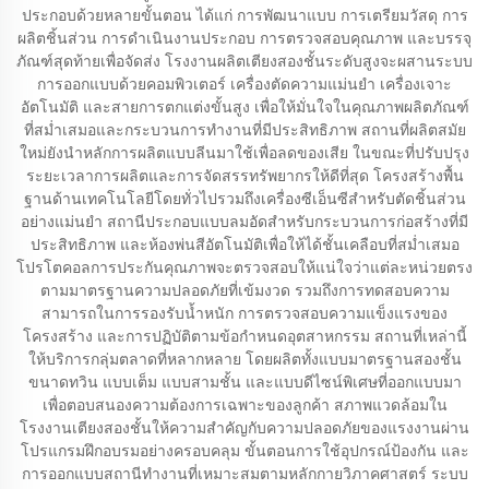
ประกอบด้วยหลายขั้นตอน ได้แก่ การพัฒนาแบบ การเตรียมวัสดุ การ
ผลิตชิ้นส่วน การดำเนินงานประกอบ การตรวจสอบคุณภาพ และบรรจุ
ภัณฑ์สุดท้ายเพื่อจัดส่ง โรงงานผลิตเตียงสองชั้นระดับสูงจะผสานระบบ
การออกแบบด้วยคอมพิวเตอร์ เครื่องตัดความแม่นยำ เครื่องเจาะ
อัตโนมัติ และสายการตกแต่งขั้นสูง เพื่อให้มั่นใจในคุณภาพผลิตภัณฑ์
ที่สม่ำเสมอและกระบวนการทำงานที่มีประสิทธิภาพ สถานที่ผลิตสมัย
ใหม่ยังนำหลักการผลิตแบบลีนมาใช้เพื่อลดของเสีย ในขณะที่ปรับปรุง
ระยะเวลาการผลิตและการจัดสรรทรัพยากรให้ดีที่สุด โครงสร้างพื้น
ฐานด้านเทคโนโลยีโดยทั่วไปรวมถึงเครื่องซีเอ็นซีสำหรับตัดชิ้นส่วน
อย่างแม่นยำ สถานีประกอบแบบลมอัดสำหรับกระบวนการก่อสร้างที่มี
ประสิทธิภาพ และห้องพ่นสีอัตโนมัติเพื่อให้ได้ชั้นเคลือบที่สม่ำเสมอ
โปรโตคอลการประกันคุณภาพจะตรวจสอบให้แน่ใจว่าแต่ละหน่วยตรง
ตามมาตรฐานความปลอดภัยที่เข้มงวด รวมถึงการทดสอบความ
สามารถในการรองรับน้ำหนัก การตรวจสอบความแข็งแรงของ
โครงสร้าง และการปฏิบัติตามข้อกำหนดอุตสาหกรรม สถานที่เหล่านี้
ให้บริการกลุ่มตลาดที่หลากหลาย โดยผลิตทั้งแบบมาตรฐานสองชั้น
ขนาดทวิน แบบเต็ม แบบสามชั้น และแบบดีไซน์พิเศษที่ออกแบบมา
เพื่อตอบสนองความต้องการเฉพาะของลูกค้า สภาพแวดล้อมใน
โรงงานเตียงสองชั้นให้ความสำคัญกับความปลอดภัยของแรงงานผ่าน
โปรแกรมฝึกอบรมอย่างครอบคลุม ขั้นตอนการใช้อุปกรณ์ป้องกัน และ
การออกแบบสถานีทำงานที่เหมาะสมตามหลักกายวิภาคศาสตร์ ระบบ