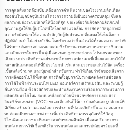
การดูแลสิ่งแวดล้อมขับเคลื่อนการดำเนินงานของโรงงานผลิตเตียง
สองชั้นในยุคปัจจุบันผ่านโครงการความยั่งยืนอย่างครอบคลุม ซึ่งลด
ผลกระทบต่อระบบนิเวศให้น้อยที่สุด ขณะเดียวกันก็จัดหาผลิตภัณฑ์
คุณภาพสูงให้กับผู้บริโภคที่ใส่ใจต่อสิ่งแวดล้อม การจัดหาวัสดุอย่างมี
ความรับผิดชอบให้ความสำคัญกับผู้จัดจำหน่ายที่แสดงให้เห็นถึงการ
ปฏิบัติด้านป่าไม้อย่างยั่งยืน โดยรับรองว่าชิ้นส่วนไม้ทั้งหมดมาจากป่าที่
ได้รับการจัดการอย่างเหมาะสม ซึ่งรักษาความหลากหลายทางชีวภาพ
และศักยภาพในการฟื้นฟูเพื่ออนาคต generations โปรแกรมลดของ
เสียบรรลุประสิทธิภาพอย่างมากโดยการแปลงเศษขี้เลื่อยและเศษไม้ให้
กลายเป็นผลพลอยได้ที่มีประโยชน์ เช่น ส่วนประกอบแผ่นไม้อัด เครื่อง
เชื้อเพลิงชีวมวล และปุ๋ยหมักสำหรับสวน ทำให้เกือบกำจัดของเสียจาก
การผลิตออกไปได้ทั้งหมด การติดตั้งอุปกรณ์ประหยัดพลังงานช่วยลด
การใช้ไฟฟ้าผ่านระบบไฟ LED มอเตอร์ความเร็วแปรผัน และระบบกู้
คืนความร้อน ซึ่งช่วยดักจับและนำพลังงานความร้อนจากกระบวนการ
ผลิตกลับมาใช้ใหม่ ระบบเคลือบผิวด้วยน้ำช่วยขจัดการปล่อยสาร
อินทรีย์ระเหยง่าย (VOC) ขณะเดียวกันก็ให้การป้องกันและรูปลักษณ์ที่
ดีเยี่ยม สร้างสภาพแวดล้อมการทำงานที่ปลอดภัยยิ่งขึ้นและลดผลกระ
ทบต่อมลพิษทางอากาศ การเพิ่มประสิทธิภาพบรรจุภัณฑ์ใช้วัสดุ
รีไซเคิลและภาชนะที่เหมาะสมกับขนาดสินค้า เพื่อลดปริมาตรการ
ขนส่ง ลดการใช้เชื้อเพลิงในการขนส่งและลดการปล่อยคาร์บอนที่