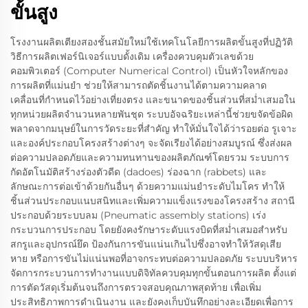
ขั้นสูง
โรงงานผลิตเตียงสองชั้นสมัยใหม่ใช้เทคโนโลยีการผลิตขั้นสูงที่ปฏิวัติ
วิธีการผลิตเฟอร์นิเจอร์แบบดั้งเดิม เครื่องควบคุมตัวเลขด้วย
คอมพิวเตอร์ (Computer Numerical Control) เป็นหัวใจหลักของ
การผลิตที่แม่นยำ ช่วยให้สามารถตัดชิ้นงานได้ตามความคลาด
เคลื่อนที่กำหนดไว้อย่างเที่ยงตรง และขนาดของชิ้นส่วนที่สม่ำเสมอใน
ทุกหน่วยผลิตจำนวนหลายพันชุด ระบบอัจฉริยะเหล่านี้ช่วยขจัดข้อผิด
พลาดจากมนุษย์ในการวัดระยะที่สำคัญ ทำให้มั่นใจได้ว่ารอยต่อ รูเจาะ
และองค์ประกอบโครงสร้างต่างๆ จะจัดเรียงได้อย่างสมบูรณ์ ซึ่งส่งผล
ต่อความปลอดภัยและความทนทานของผลิตภัณฑ์โดยรวม ระบบการ
กัดอัตโนมัติสร้างร่องตัวดีด (dadoes) ร่องฉาก (rabbets) และ
ลักษณะการต่อเข้าด้วยกันอื่นๆ ด้วยความแม่นยำระดับไมโคร ทำให้
ชิ้นส่วนประกอบแนบสนิทและเพิ่มความแข็งแรงของโครงสร้าง สถานี
ประกอบด้วยระบบลม (Pneumatic assembly stations) เร่ง
กระบวนการประกอบ โดยยังคงรักษาระดับแรงบิดที่สม่ำเสมอสำหรับ
สกรูและอุปกรณ์ยึด ป้องกันการขันแน่นเกินไปซึ่งอาจทำให้วัสดุเสีย
หาย หรือการขันไม่แน่นพอที่อาจกระทบต่อความปลอดภัย ระบบบริหาร
จัดการกระบวนการทำงานแบบดิจิทัลควบคุมทุกขั้นตอนการผลิต ตั้งแต่
การตัดวัสดุเริ่มต้นจนถึงการตรวจสอบคุณภาพสุดท้าย เพื่อเพิ่ม
ประสิทธิภาพการดำเนินงาน และยังคงเก็บบันทึกอย่างละเอียดเพื่อการ