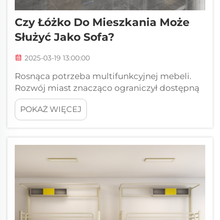
Czy Łóżko Do Mieszkania Może
Służyć Jako Sofa?
2025-03-19 13:00:00
Rosnąca potrzeba multifunkcyjnej mebeli.
Rozwój miast znacząco ograniczył dostępną
przestrzeń życiową, co szczególnie widać w
POKAŻ WIĘCEJ
miejscach takich jak Manhattan, gdzie
mieszkania z czasem stawały się mniejsze,
podobnie jak w Tokio, gdzie przestrzeń...