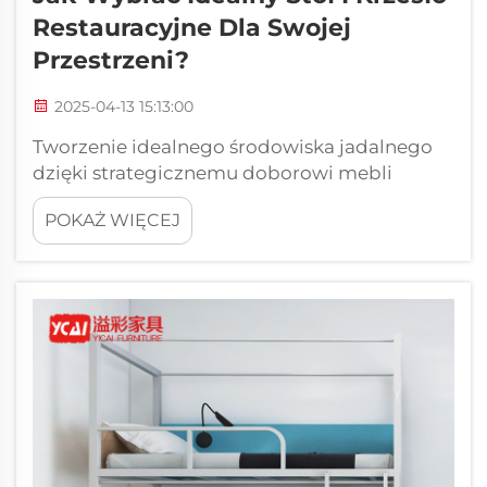
Restauracyjne Dla Swojej
Przestrzeni?
2025-04-13 15:13:00
Tworzenie idealnego środowiska jadalnego
dzięki strategicznemu doborowi mebli
Sukces każdej działalności gastronomicznej
POKAŻ WIĘCEJ
w dużej mierze zależy od stworzenia
odpowiedniego klimatu, a kluczem do tego
jest wybór odpowiednich zestawów
stołowych i krzeseł. Th...