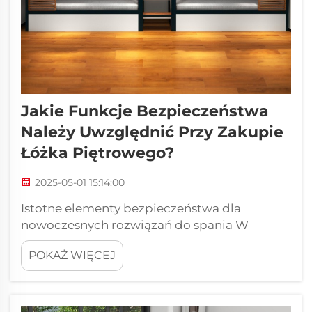
Jakie Funkcje Bezpieczeństwa
Należy Uwzględnić Przy Zakupie
Łóżka Piętrowego?
2025-05-01 15:14:00
Istotne elementy bezpieczeństwa dla
nowoczesnych rozwiązań do spania W
kwestii maksymalnego wykorzystania
POKAŻ WIĘCEJ
przestrzeni sypialni przy jednoczesnym
zapewnieniu bezpiecznego środowiska do
spania, wybór odpowiedniego łóżka
piętrowego staje się kluczowy. Łóżko