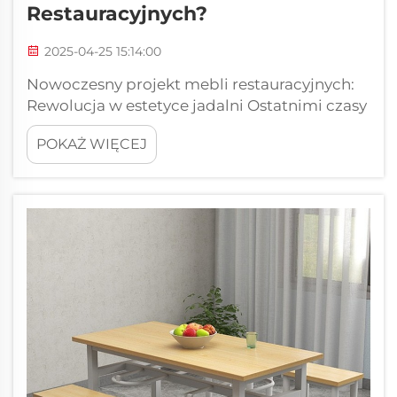
Restauracyjnych?
2025-04-25 15:14:00
Nowoczesny projekt mebli restauracyjnych:
Rewolucja w estetyce jadalni Ostatnimi czasy
wnętrza restauracji uległy znacznej
POKAŻ WIĘCEJ
transformacji, a wybór stolików i krzeseł
odgrywa w tym kluczową rolę w
kształtowaniu...