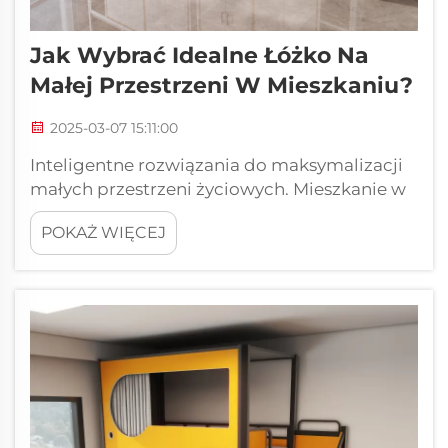
Jak Wybrać Idealne Łóżko Na
Małej Przestrzeni W Mieszkaniu?
2025-03-07 15:11:00
Inteligentne rozwiązania do maksymalizacji
małych przestrzeni życiowych. Mieszkanie w
niewielkim mieszkaniu miejskim nie oznacza
POKAŻ WIĘCEJ
rezygnacji z komfortu czy stylu w kwestii
aranżacji sypialni. Kluczem jest wybór
odpowiedniego łóżka do mieszkani...