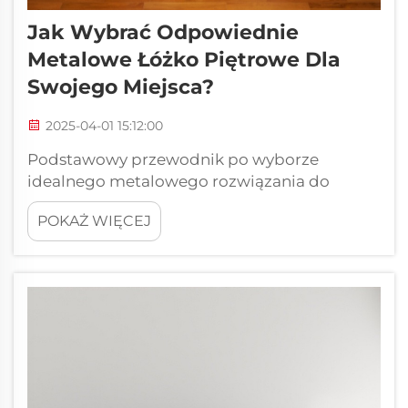
Jak Wybrać Odpowiednie
Metalowe Łóżko Piętrowe Dla
Swojego Miejsca?
2025-04-01 15:12:00
Podstawowy przewodnik po wyborze
idealnego metalowego rozwiązania do
spania Gdy zależy nam na maksymalnym
POKAŻ WIĘCEJ
wykorzystaniu przestrzeni życiowej,
jednocześnie zapewniając komfort i trwałość,
metalowe łóżko piętrowe wyróżnia się jako
doskonały wybór zarówno dla domów, jak i
dormitoriów. Te wielofunkcyjne elementy...