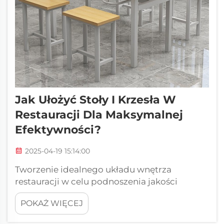
Jak Ułożyć Stoły I Krzesła W
Restauracji Dla Maksymalnej
Efektywności?
2025-04-19 15:14:00
Tworzenie idealnego układu wnętrza
restauracji w celu podnoszenia jakości
doświadczeń gości. Strategiczne
POKAŻ WIĘCEJ
rozmieszczenie stołów i krzeseł może
zadecydować o sukcesie lub porażce Twojej