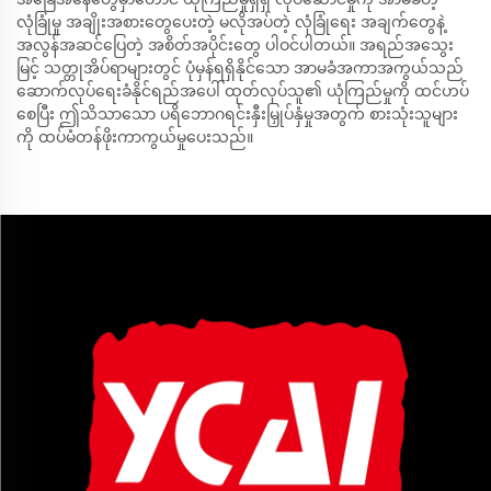
လုံခြုံမှု အချိုးအစားတွေပေးတဲ့ မလိုအပ်တဲ့ လုံခြုံရေး အချက်တွေနဲ့
အလွန်အဆင်ပြေတဲ့ အစိတ်အပိုင်းတွေ ပါဝင်ပါတယ်။ အရည်အသွေး
မြင့် သတ္တုအိပ်ရာများတွင် ပုံမှန်ရရှိနိုင်သော အာမခံအကာအကွယ်သည်
ဆောက်လုပ်ရေးခံနိုင်ရည်အပေါ် ထုတ်လုပ်သူ၏ ယုံကြည်မှုကို ထင်ဟပ်
စေပြီး ဤသိသာသော ပရိဘောဂရင်းနှီးမြှုပ်နှံမှုအတွက် စားသုံးသူများ
ကို ထပ်မံတန်ဖိုးကာကွယ်မှုပေးသည်။