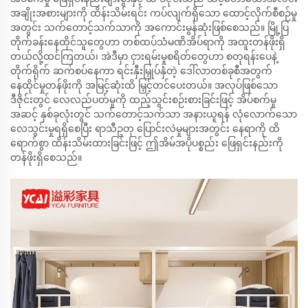
အချိုးအစားများကို ထိန်းသိမ်းရင်း ကပ်လျက်ရှိသော ထောင့်လိုက်စီစဉ်မှု
အတွင်း သက်တောင့်သက်သာကို အကောင်းမွန်ဆုံးဖြစ်စေသည်။ မြို့ပြ
တိုက်ခန်းနေထိုင်သူတွေဟာ တစ်ထပ်သံမဏိအိပ်ရာကို အထူးတန်ဖိုးရှိ
တယ်လို့ထင်ကြတယ်၊ အဲဒီမှာ ငှားရမ်းမှုစရိတ်တွေဟာ စတုရန်းပေနဲ့
တိုက်ရိုက် ဆက်စပ်နေကာ ရင်းနှီးမြှုပ်နှံတဲ့ ဒေါ်လာတစ်ခုစီအတွက်
နေထိုင်မှုတန်ဖိုးကို အမြင့်ဆုံးထိ မြှင့်တင်ပေးတယ်။ အလုပ်ဖြစ်သော
ဒီဇိုင်းတွင် လေလည်ပတ်မှုကို ထည့်သွင်းစဉ်းစားခြင်းဖြင့် အိပ်စက်မှု
အဆင့် နှစ်ခုလုံးတွင် သက်တောင့်သက်သာ အနားယူရန် လုံလောက်သော
လေသွင်းမှုရရှိစေပြီး ရာသီဥတု ပြောင်းလဲမှုများအတွင်း နေရာကို ထိ
ရောက်စွာ ထိန်းသိမ်းထားခြင်းဖြင့် ဤအိမ်အပိုပစ္စည်း ဖြေရှင်းနည်းကို
တန်ဖိုးရှိစေသည်။