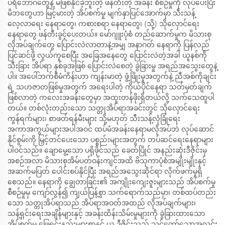
ပရိဘောဂတွေနဲ့ မဖြစ်နိုင်ခဲ့ဘူးတဲ့ ဖန်တီးတဲ့ အခန်း စီစဉ်မှုကို လုပ်ပေးပြီး
မိဘတွေဟာ မြင့်မားတဲ့ အိပ်စက်မှု မျက်နှာပြင်အောက်မှာ သီးသန့်
လေ့လာရေး နေရာတွေ၊ ကစားစရာ နေရာတွေ၊ (သို့) သိုလှောင်ရေး
နေရာတွေ ဖန်တီးခွင့်ပေးတယ်။ မော်ဂျူးပုံစံ တည်ဆောက်မှုက မိသားစု
လိုအပ်ချက်တွေ ပြောင်းလဲလာတာနဲ့အမျှ အနာဂတ် နေရာကို ပြန်လည်
ပြင်ဆင်ဖို့ လွယ်ကူစေပြီး အခြေအနေတွေ ပြောင်းလဲတဲ့အခါ ယူနစ်ကို
သီးခြား အိပ်ရာ နှစ်ခုအဖြစ် ပြောင်းလဲစေတဲ့ ခွဲခြားမှု အရည်အသွေးတွေနဲ့
ပါ။ အပေါ်ဘက်စီမံကိန်းဟာ ကျန်းမာတဲ့ ဖွံ့ဖြိုးမှုအတွက်နဲ့ ညီအစ်ကိုချင်း
ရဲ့ သဟဇာတဖြစ်မှုအတွက် အရေးပါတဲ့ ကိုယ်ပိုင်နေရာ သတ်မှတ်ချက်
ဖြစ်လာတဲ့ ကလေးအခန်းတွေမှာ အထူးတန်ဖိုးရှိတယ်လို့ သက်သေထူပါ
တယ်။ တစ်လုံးတည်းသော သတ္တုအိပ်ရာအခင်းတွင် သိုလှောင်ရေး
ကွန်ရက်များ၊ စာဖတ်ရန်မီးများ သို့မဟုတ် သီးသန့်လုံခြုံရေး
အကာအကွယ်များအပါအဝင် ထပ်မံအခန်းနေရာမလိုအပ်ဘဲ လုပ်ဆောင်
နိုင်စွမ်းကို မြှင့်တင်ပေးသော ပစ္စည်းများအတွက် တပ်ဆင်ရေးနေရာများ
ပါဝင်သည်။ ချောမွေ့သော ပရိုဖိုင်သည် ခေတ်ပြိုင် အနည်းဆုံးဒီဇိုင်းမှ
အစဉ်အလာ မိသားစုအိမ်ပတ်ဝန်းကျင်အထိ ဗိသုကာပုံစံအမျိုးမျိုးနှင့်
အဆက်မပြတ် ပေါင်းစပ်နိုင်ပြီး အရည်အသွေးဆိုင်ရာ လိုက်ဖက်မှုရှိ
စေသည်။ နေရာကို ချွေတာခြင်း၏ အကျိုးကျေးဇူးများသည် အိပ်စက်မှု
စီစဉ်မှုမှ ကျော်လွန်၍ ကျယ်ပြန့်စွာ သက်ရောက်သည်မှာ၊ တစ်ထပ်တည်း
သော သတ္တုအိပ်ရာသည် အိပ်ရာအဝတ်အထည် လိုအပ်ချက်များ၊
သန့်ရှင်းရေးအချိန်များနှင့် အခန်းထိန်းသိမ်းမှုများကို ခွဲခြားထားသော
အိပ်စက်မှု ဖြေရှင်းနည်းများစွာနှင့် ယ ဒီဇိုင်းသည် သင့်တော်သောအလင်း