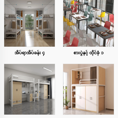
အိပ်ရာအိပ်ခန်း ၄
စားပွဲနှင့် ထိုင်ခုံ ၁