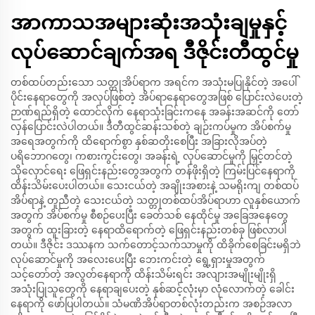
အာကာသအများဆုံးအသုံးချမှုနှင့်
လုပ်ဆောင်ချက်အရ ဒီဇိုင်းတီထွင်မှု
တစ်ထပ်တည်းသော သတ္တုအိပ်ရာက အရင်က အသုံးမပြုနိုင်တဲ့ အပေါ်
ပိုင်းနေရာတွေကို အလုပ်ဖြစ်တဲ့ အိပ်ရာနေရာတွေအဖြစ် ပြောင်းလဲပေးတဲ့
ဉာဏ်ရည်ရှိတဲ့ ထောင်လိုက် နေရာသုံးခြင်းကနေ အခန်းအဆင်ကို တော်
လှန်ပြောင်းလဲပါတယ်။ ဒီတီထွင်ဆန်းသစ်တဲ့ ချဉ်းကပ်မှုက အိပ်စက်မှု
အရေအတွက်ကို ထိရောက်စွာ နှစ်ဆတိုးစေပြီး အခြားလိုအပ်တဲ့
ပရိဘောဂတွေ၊ ကစားကွင်းတွေ၊ အခန်းရဲ့ လုပ်ဆောင်မှုကို မြှင့်တင်တဲ့
သိုလှောင်ရေး ဖြေရှင်းနည်းတွေအတွက် တန်ဖိုးရှိတဲ့ ကြမ်းပြင်နေရာကို
ထိန်းသိမ်းပေးပါတယ်။ သေးငယ်တဲ့ အချိုးအစားနဲ့ သမရိုးကျ တစ်ထပ်
အိပ်ရာနဲ့ တူညီတဲ့ သေးငယ်တဲ့ သတ္တုတစ်ထပ်အိပ်ရာဟာ လူနှစ်ယောက်
အတွက် အိပ်စက်မှု စီစဉ်ပေးပြီး ခေတ်သစ် နေထိုင်မှု အခြေအနေတွေ
အတွက် ထူးခြားတဲ့ နေရာထိရောက်တဲ့ ဖြေရှင်းနည်းတစ်ခု ဖြစ်လာပါ
တယ်။ ဒီဇိုင်း ဒဿနက သက်တောင့်သက်သာမှုကို ထိခိုက်စေခြင်းမရှိဘဲ
လုပ်ဆောင်မှုကို အလေးပေးပြီး ဘေးကင်းတဲ့ ရွေ့ရှားမှုအတွက်
သင့်တော်တဲ့ အလွတ်နေရာကို ထိန်းသိမ်းရင်း အလျားအမျိုးမျိုးရှိ
အသုံးပြုသူတွေကို နေရာချပေးတဲ့ နှစ်ဆင့်လုံးမှာ လုံလောက်တဲ့ ခေါင်း
နေရာကို ဖော်ပြပါတယ်။ သံမဏိအိပ်ရာတစ်လုံးတည်းက အစဉ်အလာ