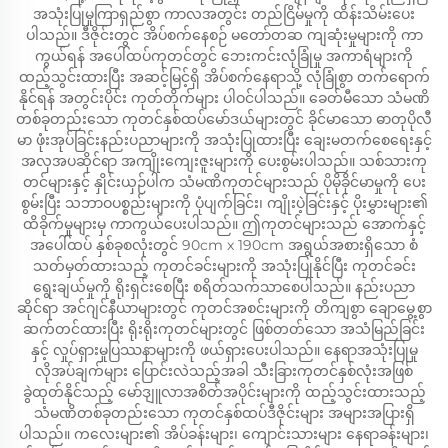
အသုံးပြုမှုကြာရှည်စွာ ကာလအတွင်း တည်ငြိမ်မှုကို ထိန်းသိမ်းပေး
ပါသည်။ ဒီဇိုင်းတွင် အိပ်စက်နေစဉ် မတော်တဆ ကျဆုံးမှုများကို ကာ
ကွယ်ရန် အပေါ်ထပ်ကုတင်တွင် ဘေးကင်းလုံခြုံမှု အကာရံများကို
ထည့်သွင်းထားပြီး အဆင့်မြင့်ရှိ အိပ်စက်နေရာသို့ လုံခြုံစွာ တက်ရောက်
နိုင်ရန် အတွင်းပိုင်း ကုတ်တိုက်များ ပါဝင်ပါသည်။ ခေတ်မီသော သံမဏိ
တစ်ခုတည်းသော ကုတင်နှစ်ထပ်မော်ဒယ်များတွင် ခိုင်မာသော ဓာတုပိုလီ
မာ ဖုံးအုပ်ခြင်းနည်းပညာများကို အသုံးပြုထားပြီး ချေးမတက်စေရေးနှင့်
အလှအပဆိုင်ရာ အကျိုးကျေးဇူးများကို ပေးစွမ်းပါသည်။ သစ်သားကု
တင်များနှင့် နှိုင်းယှဉ်ပါက သံမဏိကုတင်များသည် ပိုမိုခိုင်မာမှုကို ပေး
စွမ်းပြီး သဘာဝပစ္စည်းများကို ပုံပျက်ခြင်း၊ ကျိုးပဲ့ခြင်းနှင့် ပိုးမွှားများ၏
ထိခိုက်မှုများမှ ကာကွယ်ပေးပါသည်။ ဤကုတင်များသည် အောက်နှင့်
အပေါ်ထပ် နှစ်ခုစလုံးတွင် 90cm x 190cm အရွယ်အစားရှိသော စံ
သတ်မှတ်ထားသည့် ကုတင်ခင်းများကို အသုံးပြုနိုင်ပြီး ကုတင်ခင်း
ရွေးချယ်မှုကို ရိုးရှင်းစေပြီး စရိတ်သက်သာစေပါသည်။ နည်းပညာ
ဆိုင်ရာ အင်ဂျင်နီယာများတွင် ကုတင်အစင်းများကို တိကျစွာ ချောမွေ့စွာ
ဆက်တင်ထားပြီး ရိုးရိုးကုတင်များတွင် ဖြစ်တတ်သော အသံမြည်ခြင်း
နှင့် လှုပ်ရှားမှုပြဿနာများကို ဖယ်ရှားပေးပါသည်။ နေရာအသုံးပြုမှု
လိုအပ်ချက်များ ပြောင်းလဲသည့်အခါ သီးခြားကုတင်နှစ်လုံးအဖြစ်
ခွဲထုတ်နိုင်သည့် မော်ဒျူလာအစိတ်အပိုင်းများကို ထည့်သွင်းထားသည့်
သံမဏိတစ်ခုတည်းသော ကုတင်နှစ်ထပ်ဒီဇိုင်းများ အများအပြားရှိ
ပါသည်။ ကလေးများ၏ အိပ်ခန်းများ၊ ကျောင်းသားများ နေရာခန်းများ၊