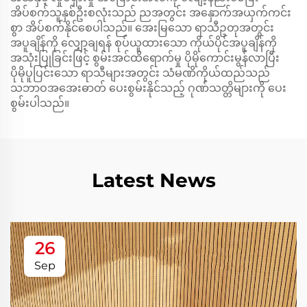
အိပ်စက်သူနှစ်ဦးစလုံးသည် ညအတွင်း အနှောက်အယှက်ကင်း
စွာ အိပ်စက်နိုင်စေပါသည်။ အေးမြသော ရာသီဥတုအတွင်း
အပူချိန်ကို လျှော့ချရန် စုပ်ယူထားသော ကိုယ်ပိုင်အပူချိန်ကို
အသုံးပြုခြင်းဖြင့် စွမ်းအင်ထိရောက်မှု ပိုမိုကောင်းမွန်လာပြီး
ပိုမိုပူပြင်းသော ရာသီများအတွင်း သံမဏိကိုယ်ထည်သည်
သဘာဝအအေးဓာတ် ပေးစွမ်းနိုင်သည့် ဂုဏ်သတ္တိများကို ပေး
စွမ်းပါသည်။
Latest News
26
Sep