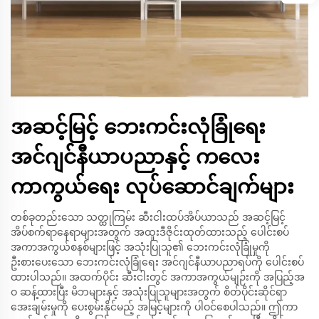
အဆင့်မြင့် ဘေးကင်းလုံခြုံရေး
အင်ဂျင်နီယာပညာနှင့် ကလေး
ကာကွယ်ရေး လုပ်ဆောင်ချက်များ
တစ်ခုတည်းသော သတ္ထုကြမ်း ဆီးငါးထပ်အိပ်ယာသည် အဆင့်မြင့်
အိပ်စက်ရာနေရာများအတွက် အထူးဒီဇိုင်းထုတ်ထားသည့် ပေါင်းစပ်
အကာအကွယ်စနစ်များဖြင့် အသုံးပြုသူ၏ ဘေးကင်းလုံခြုံမှုကို
ဦးစားပေးသော ဘေးကင်းလုံခြုံရေး အင်ဂျင်နီယာပညာရပ်ကို ပေါင်းစပ်
ထားပါသည်။ အထက်ပိုင်း ဆီးငါးတွင် အကာအကွယ်မျဉ်းကို အပြည့်အ
ဝ ဆန့်ထားပြီး မိဘများနှင့် အသုံးပြုသူများအတွက် စိတ်ပိုင်းဆိုင်ရာ
အေးချမ်းမှုကို ပေးစွမ်းနိုင်မည့် အမြင့်များကို ပါဝင်စေပါသည်။ ဤကာ