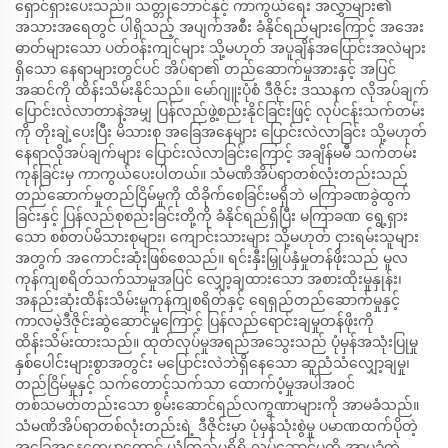
ရှောင်ရှားပေးသည်။ သတ္တုဘောင်နှင့် ကာကွယ်ရေး အလွှာများ၏
အသားအရေတွင် ပါရှိသည့် အပျက်အစီး ခံနိုင်ရည်များကြောင့် အအေး
ဓာတ်များသော ပတ်ဝန်းကျင်များ သို့မဟုတ် အပူချိန်အပြောင်းအလဲများ
ရှိသော နေရာများတွင်ပင် အိပ်ရာ၏ တည်ဆောက်မှုအားနှင့် အပြင်
အဆင်ကို ထိန်းသိမ်းနိုင်သည်။ မော်ဂျူးပုံစံ ဒီဇိုင်း ဒဿနက လိုအပ်ချက်
ပြောင်းလဲလာတာနဲ့အမျှ ပြန်လည်ဖွဲ့စည်းနိုင်ခြင်းဖြင့် လုပ်ငန်းသက်တမ်း
ကို တိုးချဲ့ပေးပြီး မိသားစု အခြေအနေများ ပြောင်းလဲလာခြင်း သို့မဟုတ်
နေရာလိုအပ်ချက်များ ပြောင်းလဲလာခြင်းကြောင့် အချိန်မမီ သက်တမ်း
ကုန်ခြင်းမှ ကာကွယ်ပေးပါတယ်။ သံမဏိအိပ်ရာတစ်လုံးတည်းသည်
တည်ဆောက်မှုတည်ငြိမ်မှုကို ထိခိုက်စေခြင်းမရှိဘဲ မကြာခဏခွဲထွက်
ခြင်းနှင့် ပြန်လည်စုစည်းခြင်းတို့ကို ခံနိုင်ရည်ရှိပြီး မကြာခဏ ရွေ့ရှား
သော စစ်တပ်မိသားစုများ၊ ကျောင်းသားများ သို့မဟုတ် ငှားရမ်းသူများ
အတွက် အကောင်းဆုံးဖြစ်စေသည်။ ရင်းနှီးမြှုပ်နှံမှုတန်ဖိုးသည် မူလ
ကုန်ကျစရိတ်သက်သာမှုအပြင် လျှော့ချထားသော အစားထိုးမှုနှုန်း၊
အနည်းဆုံးထိန်းသိမ်းမှုကုန်ကျစရိတ်နှင့် ရေရှည်တည်ဆောက်မှုနှင့်
ကာလမဲ့ဒီဇိုင်းဆွဲဆောင်မှုကြောင့် ပြန်လည်ရောင်းချမှုတန်ဖိုးကို
ထိန်းသိမ်းထားသည်။ ထုတ်လုပ်မှုအရည်အသွေးသည် ပုံမှန်အသုံးပြုမှု
နှစ်ပေါင်းများစွာအတွင်း မပြောင်းလဲဘဲရှိနေသော ဆူညံသံလျှော့ချမှု၊
တည်ငြိမ်မှုနှင့် သက်တောင့်သက်သာ ထောက်ပံ့မှုအပါအဝင်
တစ်သမတ်တည်းသော စွမ်းဆောင်ရည်လက္ခဏာများကို အာမခံသည်။
သံမဏိအိပ်ရာတစ်လုံးတည်းရဲ့ ဒီဇိုင်းမှာ ပုံမှန်သုံးစွဲမှု ပမာဏထက်ပိုတဲ့
အခြေအနေတွေမှာတောင် ယုံကြည်မှုရှိရှိ လုပ်ဆောင်မှုကို အာမခံတဲ့