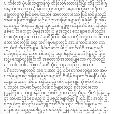
ပျက်စီးဘဲ ပုံပန်းသဏ္ဍာန်ကို ထိန်းသိမ်းထားနိုင်ပြီး ထိန်းသိမ်းမှု
အနည်းငယ်သာ လိုအပ်သည့်အတွက် ရေရှည်ကုန်ကျစရိတ်
ချွေတာမှုကို ဖြစ်စေပါသည်။ အမားထားသော ပြင်ဆင်မှုသည်
အစင်း၊ ပြတ်ကျခြင်းနှင့် ဖျော့သွားခြင်းများကို ခုခံနိုင်ပြီး အိပ်
ယာသည် ပုံပန်းသဏ္ဍာန် ဆွဲဆောင်မှုရှိစွာ ထိန်းသိမ်းထားနိုင်ရန်
နှစ်ပေါင်းများစွာ ပုံမှန်အသုံးပြုမှုအတွင်း သေချာစေပါသည်။
တစ်လုံးတည်းသော သံမဏိခုံထပ်အိပ်ယာတိုင်းတွင် ပါဝင်သော
ဘေးကင်းလုံခြုံရေး အင်္ဂါရပ်များတွင် အားကောင်းသော ကာ
ကွယ်ကိုယ်ထည်များ၊ ခိုင်မာသော မီးပွါးတင်ကိရိယာများနှင့်
စက်မှုလုပ်ငန်း ဘေးကင်းလုံခြုံရေး စံနှုန်းများကို ပြည့်မီခြင်း
(သို့) ကျော်လွန်ခြင်းကို အထောက်အထားပြုသော ကိုယ်ထည်
များ ပါဝင်ပါသည်။ သံမဏိကိုယ်ထည်သည် သစ်သား
ပရိဘောဂများတွင် အများအားဖြင့် ဝင်ရောက်လေ့ရှိသော အိပ်
ယာပိုးများနှင့် အခြားပိုးမွှားများကို စိုးရိမ်စရာကင်းစေပြီး ပိုမို
သန့်ရှင်းသော အိပ်စက်နိုင်သည့် ပတ်ဝန်းကျင်ကို ဖန်တီးပေး
ပါသည်။ တပ်ဆင်မှုလုပ်ငန်းစဉ်များသည် ရှင်းလင်းသော
ညွှန်ကြားချက်များနှင့် ပရော်ဖက်ရှင်နယ် ကူညီမှုမလိုဘဲ မြန်ဆန်
စွာ တပ်ဆင်နိုင်စေမည့် စံပြပစ္စည်းများဖြင့် ရိုးရှင်းပြီး အသုံးပြု
ရလွယ်ကူပါသည်။ မော်ဒျူလာဒီဇိုင်းသည် လိုအပ်ချက်များ
ပြောင်းလဲသည့်အခါတွင် နောင်တွင် ပြန်လည်ပြင်ဆင်နိုင်စေပြီး