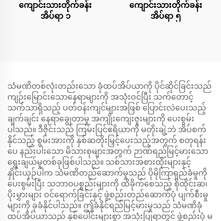
ကျောင်းသားတိုက်ခန်း
ကျောင်းသားတိုက်ခန်း
အိပ်ရာ ၁
အိပ်ရာ ၅
သံမဏိတစ်လုံးတည်းသော ခုံထပ်အိပ်ယာကို ပိုင်ဆိုင်ခြင်းသည်
ကျဉ်းမြောင်းသောနေရာများကို အသုံးဝင်ပြီး သက်တောင့်
သက်သာရှိသည့် ပတ်ဝန်းကျင်များအဖြစ် ပြောင်းလဲပေးသည့်
ချက်ချင်း နေရာချွေတာမှု အကျိုးကျေးဇူးများကို ပေးစွမ်း
ပါသည်။ ဒီဇိုင်းသည် ကြမ်းပြင်ဧရိယာကို မတိုးချဲ့ဘဲ အိပ်စက်
နိုင်သည့် စွမ်းအားကို နှစ်ဆတိုးမြှင့်ပေးသည့်အတွက် စတုရန်း
ပေ နည်းပါးသော မိသားစုများအတွက် ဉာဏ်ရည်မြင့်မားသော
ရွေးချယ်မှုတစ်ခုဖြစ်ပါသည်။ သစ်သားအစားထိုးများနှင့်
နှိုင်းယှဉ်ပါက သံမဏိတည်ဆောက်မှုသည် ပိုမိုကြာရှည်ခံမှုကို
ပေးစွမ်းပြီး သဘာဝပစ္စည်းများကို ထိခိုက်စေသည့် စိုထိုင်းဆ၊
ပိုးမွှားများ ဝင်ရောက်ခြင်းနှင့် ဖွဲ့စည်းတည်ဆောက်ပုံ ပျက်စီးမှု
များကို ခုခံနိုင်ပါသည်။ ဤခံနိုင်ရည်မြင့်မားမှုသည် သံမဏိခုံ
ထပ်အိပ်ယာသည် နှစ်ပေါင်းများစွာ အသုံးပြုရာတွင် ဖွဲ့စည်းပုံ မ