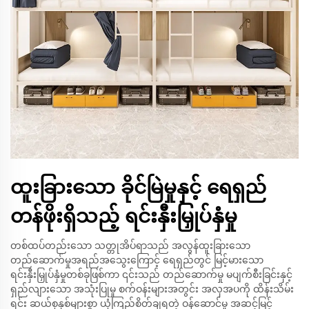
ထူးခြားသော ခိုင်မြဲမှုနှင့် ရေရှည်
တန်ဖိုးရှိသည့် ရင်းနှီးမြှုပ်နှံမှု
တစ်ထပ်တည်းသော သတ္တုအိပ်ရာသည် အလွန်ထူးခြားသော
တည်ဆောက်မှုအရည်အသွေးကြောင့် ရေရှည်တွင် မြင့်မားသော
ရင်းနှီးမြှုပ်နှံမှုတစ်ခုဖြစ်ကာ ၎င်းသည် တည်ဆောက်မှု မပျက်စီးခြင်းနှင့်
ရှည်လျားသော အသုံးပြုမှု စက်ဝန်းများအတွင်း အလှအပကို ထိန်းသိမ်း
ရင်း ဆယ်စုနှစ်များစွာ ယုံကြည်စိတ်ချရတဲ့ ဝန်ဆောင်မှု အဆင့်မြင့်