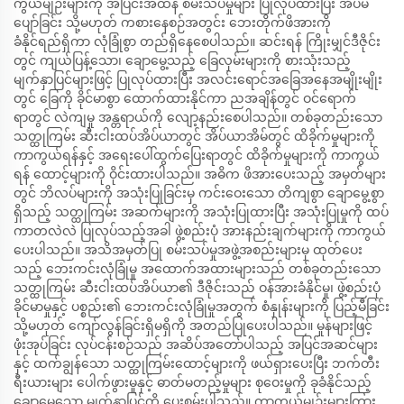
ကွယ်မျဉ်းများကို အပြင်းအထန် စမ်းသပ်မှုများ ပြုလုပ်ထားပြီး အိပ်မ
ပျော်ခြင်း သို့မဟုတ် ကစားနေစဉ်အတွင်း ဘေးတိုက်ဖိအားကို
ခံနိုင်ရည်ရှိကာ လုံခြုံစွာ တည်ရှိနေစေပါသည်။ ဆင်းရန် ကြိုးမျှင်ဒီဇိုင်း
တွင် ကျယ်ပြန့်သော၊ ချောမွေ့သည့် ခြေလှမ်းများကို စားသုံးသည့်
မျက်နှာပြင်များဖြင့် ပြုလုပ်ထားပြီး အလင်းရောင်အခြေအနေအမျိုးမျိုး
တွင် ခြေကို ခိုင်မာစွာ ထောက်ထားနိုင်ကာ ညအချိန်တွင် ဝင်ရောက်
ရာတွင် လဲကျမှု အန္တရာယ်ကို လျော့နည်းစေပါသည်။ တစ်ခုတည်းသော
သတ္ထုကြမ်း ဆီးငါးထပ်အိပ်ယာတွင် အိပ်ယာအိမ်တွင် ထိခိုက်မှုများကို
ကာကွယ်ရန်နှင့် အရေးပေါ်ထွက်ပြေးရာတွင် ထိခိုက်မှုများကို ကာကွယ်
ရန် ထောင့်များကို ဝိုင်းထားပါသည်။ အဓိက ဖိအားပေးသည့် အမှတ်များ
တွင် ဘိလပ်များကို အသုံးပြုခြင်းမှ ကင်းဝေးသော တိကျစွာ ချောမွေ့စွာ
ရှိသည့် သတ္ထုကြမ်း အဆက်များကို အသုံးပြုထားပြီး အသုံးပြုမှုကို ထပ်
ကာတလဲလဲ ပြုလုပ်သည့်အခါ ဖွဲ့စည်းပုံ အားနည်းချက်များကို ကာကွယ်
ပေးပါသည်။ အသိအမှတ်ပြု စမ်းသပ်မှုအဖွဲ့အစည်းများမှ ထုတ်ပေး
သည့် ဘေးကင်းလုံခြုံမှု အထောက်အထားများသည် တစ်ခုတည်းသော
သတ္ထုကြမ်း ဆီးငါးထပ်အိပ်ယာ၏ ဒီဇိုင်းသည် ဝန်အားခံနိုင်မှု၊ ဖွဲ့စည်းပုံ
ခိုင်မာမှုနှင့် ပစ္စည်း၏ ဘေးကင်းလုံခြုံမှုအတွက် စံနှုန်းများကို ပြည့်မီခြင်း
သို့မဟုတ် ကျော်လွန်ခြင်းရှိမရှိကို အတည်ပြုပေးပါသည်။ မှုန်များဖြင့်
ဖုံးအုပ်ခြင်း လုပ်ငန်းစဉ်သည် အဆိပ်အတော်ပါသည့် အပြင်အဆင်များ
နှင့် ထက်ချွန်သော သတ္ထုကြမ်းထောင့်များကို ဖယ်ရှားပေးပြီး ဘက်တီး
ရီးယားများ ပေါက်ဖွားမှုနှင့် ဓာတ်မတည့်မှုများ စုဝေးမှုကို ခုခံနိုင်သည့်
ချောမွေ့သော မျက်နှာပြင်ကို ပေးစွမ်းပါသည်။ ကာကွယ်မျဉ်းများကြား