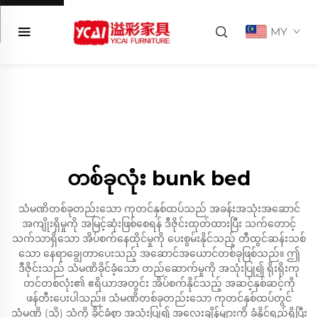
MY
တစ်ခုလုံး bunk bed
သံမဏိတစ်ခုတည်းသော ကုတင်နှစ်ထပ်သည် အခန်းအသုံးအဆောင်
အကျိုးရှိမှုကို အမြင့်ဆုံးဖြစ်စေရန် ဒီဇိုင်းထုတ်ထားပြီး သက်တောင့်
သက်သာရှိသော အိပ်စက်နေထိုင်မှုကို ပေးစွမ်းနိုင်သည့် တီထွင်ဆန်းသစ်
သော နေရာချွေတာပေးသည့် အဆောင်အယောင်တစ်ခုဖြစ်သည်။ ဤ
ဒီဇိုင်းသည် သံမဏိခိုင်ခံ့သော တည်ဆောက်မှုကို အသုံးပြု၍ ရိုးရိုးကု
တင်တစ်လုံး၏ ဧရိယာအတွင်း အိပ်စက်နိုင်သည့် အဆင့်နှစ်ဆင့်ကို
ဖန်တီးပေးပါသည်။ သံမဏိတစ်ခုတည်းသော ကုတင်နှစ်ထပ်တွင်
သံမဏိ (သို့) သံကို ခိုင်ခံ့စွာ အသုံးပြု၍ အလေးချိန်များကို ခံနိုင်ရည်ရှိပြီး