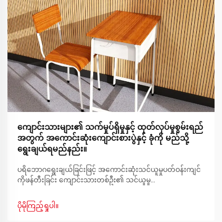
ကျောင်းသားများ၏ သက်မှုပ်ရှိမှုနှင့် ထုတ်လုပ်မှုစွမ်းရည်
အတွက် အကောင်းဆုံးကျောင်းစားပွဲနှင့် ခုံကို မည်သို့
ရွေးချယ်ရမည်နည်း။
ပရိဘောဂရွေးချယ်ခြင်းဖြင့် အကောင်းဆုံးသင်ယူမှုပတ်ဝန်းကျင်
ကိုဖန်တီးခြင်း ကျောင်းသားတစ်ဦး၏ သင်ယူမှု
ပတ်ဝန်းကျင်၏အခြေခံသည် စားပွဲနှင့်ခုံ၏ ကိုက်ညီမှုပေါ်တွင်
မူတည်ပါသည်။ ကျောင်းသားများသည်နေ့စဉ်နာရီပေါင်းများစွာ
ပိုမိုကြည့်ရှုပါ။
စားပွဲတွင်ထိုင်နေရသည့်အခါ အဆင်ပြေမှုကို အလေးထား
ရွေးချယ်ရန်အရေးကြီးပါသည်။