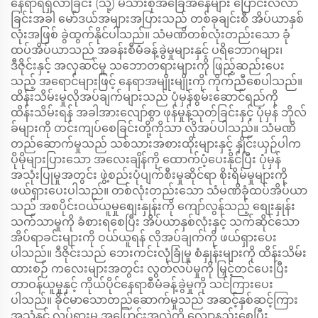
နေရာရရှိလာခြင်း (သို့) မိသားစုအခြေအနေများ ပြောင်းလဲလာ
ခြင်းအခါ မော်ဒယ်အများအပြားသည် တစ်ခုချင်းစီ အိပ်ယာနှစ်
လုံးအဖြစ် ခွဲထွက်နိုင်ပါသည်။ သံမဏိတစ်လုံးတည်းသော ခုံ
ထပ်အိပ်ယာသည် အခန်းစီမံခန့်ခွဲမှုများနှင့် ပရိဘောဂများ၊
ဒီဇိုင်းနှင့် အလှဆင်မှု သဘောတရားများကို ဖြည့်ဆည်းပေး
သည့် အရောင်များဖြင့် နေရာအမျိုးမျိုးကို ကိုက်ညီစေပါသည်။
ထိန်းသိမ်းမှုလိုအပ်ချက်များသည် ပုံမှန်စွမ်းဆောင်ရည်ကို
ထိန်းသိမ်းရန် အခါအားလျော်စွာ ဖုန်မှုန့်သုတ်ခြင်းနှင့် ပုံမှန် ဘိုလ်
ခ်များကို တင်းကျပ်စေခြင်းတို့ကိုသာ လိုအပ်ပါသည်။ သံမဏိ
တည်ဆောက်မှုသည် သစ်သားအစားထိုးများနှင့် နှိုင်းယှဉ်ပါက
ပိုမိုများပြားသော အလေးချိန်ကို ထောက်ပံ့ပေးနိုင်ပြီး ပုံမှန်
အသုံးပြုမှုအတွင်း ဖွဲ့စည်းပုံပျက်စီးမှုဆိုင်ရာ စိုးရိမ်မှုများကို
ဖယ်ရှားပေးပါသည်။ တစ်လုံးတည်းသော သံမဏိခုံထပ်အိပ်ယာ
သည် အစပိုင်းဝယ်ယူမှုစျေးနှုန်းကို ကျော်လွန်သည့် စျေးနှုန်း
သက်သာမှုကို ခံစားရစေပြီး အိပ်ယာနှစ်လုံးနှင့် သက်ဆိုင်သော
အိပ်ရာခင်းများကို ဝယ်ယူရန် လိုအပ်ချက်ကို ဖယ်ရှားပေး
ပါသည်။ ဒီဇိုင်းသည် ဘေးကင်းလုံခြုံမှု စံနှုန်းများကို ထိန်းသိမ်း
ထားစဉ် ကလေးများအတွင်း လွတ်လပ်မှုကို မြှင့်တင်ပေးပြီး
တာဝန်ယူမှုနှင့် ကိုယ်ပိုင်နေရာစီမံခန့်ခွဲမှုကို သင်ကြားပေး
ပါသည်။ ခိုင်မာသောတည်ဆောက်မှုသည် အဆင့်နှစ်ဆင့်ကြား
အသံနှင့် လှုပ်ရှားမှု အပြောင်းအလဲကို လျော့နည်းစေပြီး