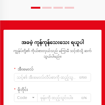
အခမဲ့ ကုန်ကုန်သေးသေး ရယူပါ
ကျွန်ုပ်တို့၏ ကိုယ်စားလှယ်သည် မကြာမီ သင့်ထံသို့ ဆက်
သွယ်ပါမည်။
အီးမေးလ်
0/100
မိုဘိုင်း
Code
0/16