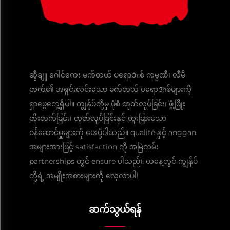
ဆွီချူ ဂေါင်ကေး မက်တယ် ပရောဒักစ် ကုမ္ပဏီ၊ လီမိ
တက်၏ အရှင်းလင်းသော မက်တယ် ပရောဒักစ်များကို
ရှာဖွေတွေ့ရှိပါ။ ကျွန်ုပ်တို့မှ ပုံစံ ထုတ်လုပ်ခြင်း၊ ဖွံ့ဖြိုး
တိုးတက်ခြင်း၊ ထုတ်လုပ်ခြင်းနှင့် ထူးခြားသော
ဝန်ဆောင်မှုများကို ပေးပို့ပါသည်။ qualité နှင့် anggan
အများအားဖြင့် satisfaction ကို အမြဲတမ်း
partnerships တွင် ensure ပါသည်။ ယနေ့တွင် ကျွန်ုပ်
တို့ရဲ့ အမျိုးအစားများကို လေ့လာပါ!
ဆက်သွယ်ရန်