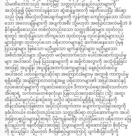
သံမဏိဘောင်သည် အဆင့်မြင့် သတ္တုလုပ်ငန်းနည်းပညာများကို
အသုံးပြု၍ ပိုမိုကောင်းမွန်သော ဆွဲဆန့်မှုအားကို ဖန်တီးပေးပြီး အိပ်ရာ
သည် ပုံမှန် အိမ်သုံးလိုအပ်ချက်များကို လွန်ကဲစွာ ကျော်လွန်သော သိသာ
သော အလေးချိန်များကို အပျက်အစီး သို့မဟုတ် အပြောင်းအလဲမရှိဘဲ ခံ
နိုင်စွမ်းရှိစေသည်။ တစ်လုံးတည်းသော သတ္တုအိပ်ရာများ ထုတ်လုပ်
ရာတွင် အသုံးပြုသော တိကျသော ထုတ်လုပ်မှု လုပ်ငန်းစဉ်များသည်
များပြားစွာ ထုတ်လုပ်သော ပရိဘောဂများနှင့် ဆက်စပ်နေသော ပုံမှန်
ပြဿနာများ ဖြစ်သော မညီမျှသော မျက်နှာပြင်များ၊ မညီမျှသော
အစိတ်အပိုင်းများ သို့မဟုတ် မလုံလောက်သော ပေါင်းစပ်ဆက်သွယ်မှု
များ အပါအဝင် ပုံမှန် ပြဿနာများကို ဖ အမှိုက်အလွှာကို အသုံးပြုခြင်း
အားဖြင့် အပူချိန်၊ အပူချိန်အတက်အကျများနှင့် နေ့စဉ်ဝတ်ဆင်မှု
အပါအဝင် ပတ်ဝန်းကျင်ဆိုင်ရာ အကြောင်းခံများမှ အလွှာစုံ ကာကွယ်မှု
ရရှိစေပြီး အချိန်ကြာလာတာနဲ့အမျှ ပရိဘောဂများ၏ အပြင်အဆင်နှင့်
လုပ်ဆောင်မှုများကို ကျဆင်းစေသည်။ ဒီကာကွယ်ရေးအဆုံးသတ်ဟာ
အိပ်ရာရဲ့ သက်တမ်းတစ်ခုလုံးမှာ ပြန်လည်အလှဆင်ခြင်း (သို့) အထူး
ထိန်းသိမ်းမှုလုပ်ငန်းစဉ်တွေ မလိုပဲ ဆွဲဆောင်မှုရှိရှိနဲ့ အပြင်ပန်းကို
ထိန်းသိမ်းရင်းခြစ်တာ၊ အပိုင်းပိုင်းထွက်တာ၊ ပျောက်ကွယ်ခြင်းတွေကို
ခုခံပါတယ်။ တစ်လုံးတည်းသော သတ္တုအိပ်ရာ တည်ဆောက်မှုက အပင်
အခြားပစ္စည်းများနှင့်စာရင် ပိုမိုကျန်းမာပြီး တည်ငြိမ်သော ပရိဘောဂ ဖြေ
ရှင်းနည်းကို ဖန်တီးခြင်းအားဖြင့် ပိုးမွှားများကို ဆွဲဆောင်ခြင်း၊ စိုထိုင်းမှု
ကို စုပ်ယူခြင်း သို့မဟုတ် ဇီဝဖြစ်စဉ်များကြောင့် ပျက်စီးခြင်းတို့ကို