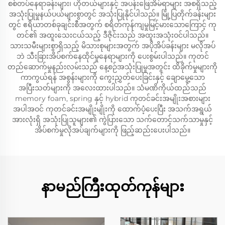
စစ်တပ်နေရာခန်းများ၊ ဟိုတယ်များနှင့် အပန်းဖြေအိမ်ရာများ အစရှိသည့်
အသုံးပြုမှုနယ်ပယ်များစွာတွင် အသုံးပြုနိုင်ပါသည်။ မြို့ပြတိုက်ခန်းများ
တွင် ဧရိယာတစ်ခုချင်းစီအတွက် စရိတ်ကုန်ကျမှုမြင့်မားသောကြောင့် ကု
တင်၏ အထူးသေးငယ်သည့် ဒီဇိုင်းသည် အထူးအသုံးဝင်ပါသည်။
သားသမီးများစွာရှိသည့် မိသားစုများအတွက် အပိုအိပ်ခန်းများ မလိုအပ်
ဘဲ သီးခြားအိပ်စက်နေထိုင်မှုနေရာများကို ပေးစွမ်းပါသည်။ ကုတင်
တည်ဆောက်မှုနည်းလမ်းသည် နေ့စဉ်အသုံးပြုမှုအတွင်း ထိခိုက်မှုများကို
ကာကွယ်ရန် အစွန်းများကို ကွေးညွှတ်ပေးခြင်းနှင့် ချောမွေ့သော
အပြီးသတ်များကို အလေးထားပါသည်။ သံမဏိကိုယ်ထည်သည်
memory foam, spring နှင့် hybrid ကုတင်ခင်းအမျိုးအစားများ
အပါအဝင် ကုတင်ခင်းအမျိုးမျိုးကို ထောက်ပံ့ပေးပြီး အသက်အရွယ်
အားလုံးရှိ အသုံးပြုသူများ၏ ကွဲပြားသော သက်တောင့်သက်သာမှုနှင့်
အိပ်စက်မှုလိုအပ်ချက်များကို ဖြည့်ဆည်းပေးပါသည်။
နာမည်ကြီးထုတ်ကုန်များ