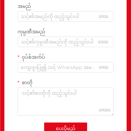
အမည်
0/100
ကုမ္ပဏီအမည်
0/200
ဝှပ်စ်အက်ပ်
0/100
စာတို
0/1000
ပေးပို့မည်