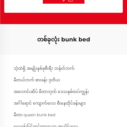
တစ်ခုလုံး bunk bed
သံ့ထဲရှိ အမျိုးနှစ်ခုစီးရီး ဘန်တ်ဘက်
မီတယ်ဘက် စားခန်း ဒုတိယ
အလောင်းဆိပ် မီတာဘုတ် ဒေသနှစ်ထပ်ကျွန်း
အင်္ဂါရောင် ကျောက်လေး စီးနေထိုင်ခန်းများ
မီတာ queen bunk bed
လှေခန်းပြင်ဆင်ထားသော အပူပိုင်းလှေ