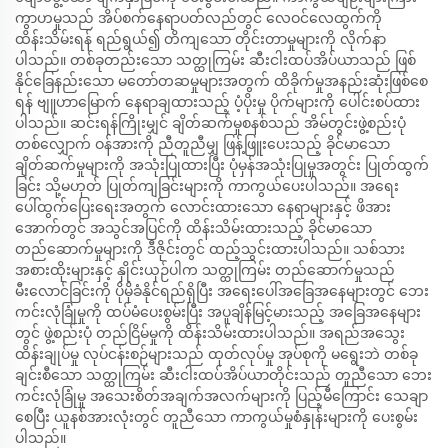
ကွာဟမှုသည် အိပ်စက်နေရာပတ်လည်တွင် လေဝင်လေထွက်ကို
ထိန်းသိမ်းရန် ရည်ရွယ်၍ တိကျသော တိုင်းတာမှုများကို လိုက်နာ
ပါသည်။ တစ်ခုတည်းသော သတ္ထုကြမ်း ဆီးငါးထပ်အိပ်ယာသည် ဖြစ်
နိုင်ခြေနည်းသော မတော်တဆမှုများအတွက် ထိခိုက်မှုအနည်းဆုံးဖြစ်စေ
ရန် ဗျူဟာမြောက် နေရာချထားသည့် ပံ့ပိုးမှု ပိုက်များကို ပေါင်းစပ်ထား
ပါသည်။ ဆင်းရန်ကြိုးမျှင် ချိတ်ဆက်မှုစနစ်သည် အိမ်တွင်းဖွဲ့စည်းပုံ
တစ်လျှောက် ဝန်အားကို ညီတူညီမျှ ဖြန့်ဖြူးပေးသည့် ခိုင်မာသော
ချိတ်ဆက်မှုများကို အသုံးပြုထားပြီး ပုံမှန်အသုံးပြုမှုအတွင်း ပြုတ်ထွက်
ခြင်း သို့မဟုတ် ပြုတ်ကျခြင်းများကို ကာကွယ်ပေးပါသည်။ အရေး
ပေါ်ထွက်ပြေးရေးအတွက် လောင်းထားသော နေရာများနှင့် ဖိအား
အောက်တွင် အသွင်အပြင်ကို ထိန်းသိမ်းထားသည့် ခိုင်မာသော
တည်ဆောက်မှုများကို ဒီဇိုင်းတွင် ထည့်သွင်းထားပါသည်။ သစ်သား
အစားထိုးများနှင့် နှိုင်းယှဉ်ပါက သတ္ထုကြမ်း တည်ဆောက်မှုသည်
မီးလောင်ခြင်းကို ပိုမိုခံနိုင်ရည်ရှိပြီး အရေးပေါ်အခြေအနေများတွင် ဘေး
ကင်းလုံခြုံမှုကို ထပ်မံပေးစွမ်းပြီး အပူချိန်မြင့်မားသည့် အခြေအနေများ
တွင် ဖွဲ့စည်းပုံ တည်ငြိမ်မှုကို ထိန်းသိမ်းထားပါသည်။ အရည်အသွေး
ထိန်းချုပ်မှု လုပ်ငန်းစဉ်များသည် ထုတ်လုပ်မှု အုပ်စုကို မရွေးဘဲ တစ်ခု
ချင်းစီသော သတ္ထုကြမ်း ဆီးငါးထပ်အိပ်ယာတိုင်းသည် တူညီသော ဘေး
ကင်းလုံခြုံမှု အသေးစိတ်အချက်အလက်များကို ပြည့်မီကြောင်း သေချာ
စေပြီး ယူနစ်အားလုံးတွင် တူညီသော ကာကွယ်မှုစံနှုန်းများကို ပေးစွမ်း
ပါသည်။