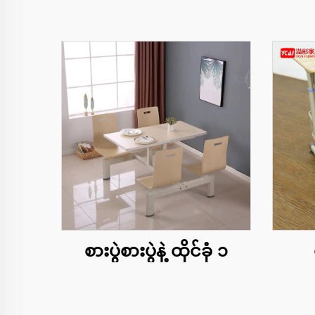
စားပွဲစားပွဲနဲ့ ထိုင်ခုံ ၁