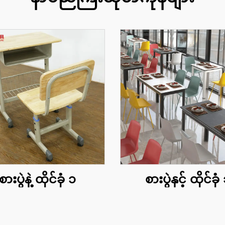
စားပွဲနဲ့ ထိုင်ခုံ ၁
စားပွဲနှင့် ထိုင်ခုံ