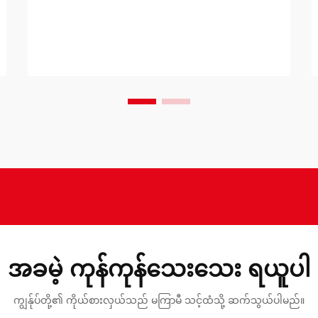
မှန်ကန်သော စားပွဲနှင့် ကုလားထိုင် တွဲများကို
ရွေးချယ်ခြင်းဖြင့် စတင်ပါသည်။ သင့်
အနေဖြင့် ကျောင်းစားသောက်ဆိုင်၊ ကုမ္ပဏီ
အတွင်း စားသောက်ဆိုင်... တို့ကို ပရိဘောဂ
များဖြင့် ပြည့်စုံအောင် ပြုလုပ်နေပါက...
အခမဲ့ ကုန်ကုန်သေးသေး ရယူပါ
ကျွန်ုပ်တို့၏ ကိုယ်စားလှယ်သည် မကြာမီ သင့်ထံသို့ ဆက်သွယ်ပါမည်။