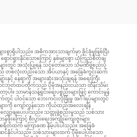
ွာရှိပါသည်။ အဓိကအားသာချက်မှာ ခိုင်ခံ့မှုဖြစ်ပြီး
ှောင်ရှားနိုင်သောကြောင့် နှစ်များစွာ ယုံကြည်စိတ်ချ
များတွင် အသုံးပြုရန် သင့်တော်သော သံမဏိဖွဲ့စည်းပုံ
်းသည် တစ်လုံးတည်းသော အိပ်ယာနှင့် အခြေခံကွင်းဆက်
များနှင့် နေရာကို အများဆုံးအသုံးချရန် အရေးကြီး
ာင်ဘုတ်ထပ်တိုက်သည် ပိုမိုအနည်းငယ်သာ ထိန်းသိမ်း
်တော့ပါ။ သာမာန်သန့်ရှင်းရေးပစ္စည်းများဖြင့် ကောင်းမွန်
်တွင် ပါဝင်သော ဘေးကင်းလုံခြုံမှု အင်္ဂါရပ်များတွင်
န်းများကို ကျော်လွန်သော ကိုယ်ထည်အလေးချိန်
ို လျှော့ချပေးပါသည်။ သတ္တုဖွဲ့စည်းမှုသည် သစ်သား
ှုတန်ဖိုးကြောင့် စီးပွားရေးအကျိုးကျေးဇူးများ
န်ကျစရိတ်ထက် မကြာခဏ နိမ့်ပါးပါသည်။ အခြေခံ
ဆင်နိုင်ပါသည်။ သစ်သားများထက် ပိုမိုပေါ့ပါးသော