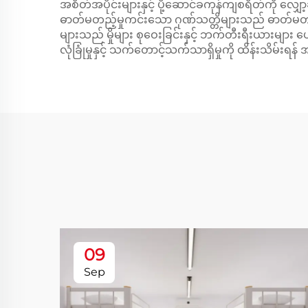
အစိတ်အပိုင်းများနှင့် ပို့ဆောင်ခကုန်ကျစရိတ်ကို လ
ဓာတ်မတည့်မှုကင်းသော ဂုဏ်သတ္တိများသည် ဓာတ်မတည့
များသည် မှိုများ စုဝေးခြင်းနှင့် ဘက်တီးရီးယားများ
လုံခြုံမှုနှင့် သက်တောင့်သက်သာရှိမှုကို ထိန်းသိမ်းရန်
09
Sep