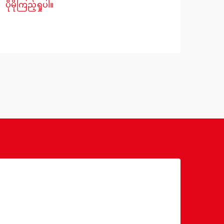
ပိုမိုကြည့်ရှုပါ။
နိုင်သောကြောင့် မူလတန်းအိပ်ရာကို
ကျော
ပိုမို
ရွေးချယ်ရာတွင် သတိထားရမည်ဖြစ်သည်။
သက်တ
ကျောင်းသားနေအိမ်အများစုတွင် နေရာ
လုပ
ကန့်သတ်ချက်များနှင့် စည်းကမ်းချက်များရှိ
ပရိဘ
သောကြောင့် လုပ်ဆောင်မှုအရည်အသွေးနှင့်
များ
နေရာအသုံးချမှုတို့ကြား သင့်တော်သော
များ
ဟန်ချက်ညီမှုကို ရှာဖွေရန် အရေးကြီး
ဌာနမ
ပါသည်။