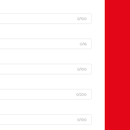
0/100
0/16
0/100
0/200
0/100