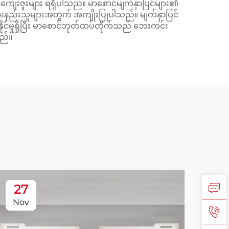
ုးကျေးဇူးများ ရရှိပါသည်။ မာစောင်မျက်နှာပြင်များ၏
ားနည်းသူများအတွက် အကျိုးပြုပါသည်။ မျက်နှာပြင်
နိုင်မှုရှိပြီး မာစောင်ဘုတ်ထပ်တိုက်သည် ဘေးကင်း
သည်။
27
2
Nov
No