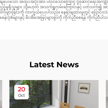
ျှော့ချပေးသော အထုပ်အပိုးအား ပါဝင်သောကြောင့် ပို့ဆောင်ရေးအကျိ
်မှုရှိသူများ သို့မဟုတ် အသက်ရှူလမ်းကြောင်းနှင့် ပတ်သက်၍ အ
 ပေါက်ဖွားခြင်းကို ကာကွယ်ပေးပါသည်။ နေရာချထားမှုတွင် ပြောင်းလဲ
 အခန်းပုံစံများနှင့် မီးအိမ်အမြင့်များစွာကို ကိုက်ညီစေရန် ကိုက်ညီပါ
Latest News
20
Oct