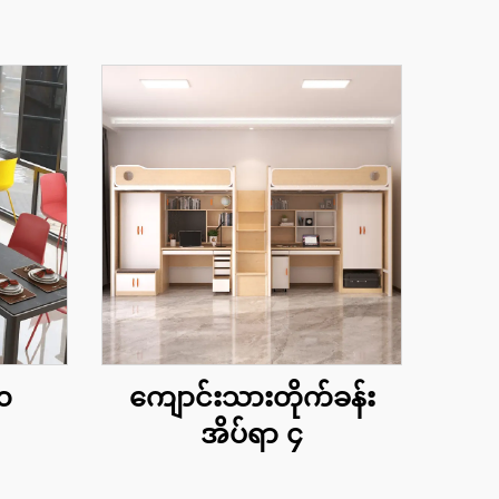
 ၁
ကျောင်းသားတိုက်ခန်း
အိပ်ရာ ၄