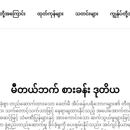
ပ်တို့အကြောင်း
ထုတ်ကုန်များ
သတင်းများ
ကျွန်ုပ်တ
မီတယ်ဘက် စားခန်း ဒုတိယ
ခိုင်ခံ့စွာ တည်ဆောက်ထားသော ခေတ်မီ အိပ်ခန်းပရိဘောဂများ၏ တီထ
း သက်တောင့်သက်သာဖြင့် နေရာချထားနိုင်သည့် အပေါ်အောက်တန်းစီထ
င့်မြင့် သံမဏိပြွန်များနှင့် အားကောင်းသော ဆက်သွယ်မှုများဖြ
ွဲ့စည်းတည်ဆောက်မှု ခိုင်ခံ့မှုကို ပေးစွမ်းနိုင်သည်။ အင်ဂျင်