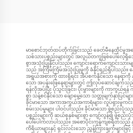
မာစောင်ဘုတ်ထပ်တိုက်ခြင်းသည် ခေတ်မီနေထိုင်မှုအခြေ
သစ်သားပစ္စည်းများတွင် အလွယ်တကူဖြစ်ပေါ်လေ့ရှိသော ပုံ
စွာအသုံးပြုနိုင်ပါသည်။ ကျောင်းရောက်ကျောင်းသားများ
သည် အကြိမ်ကြိမ်အသုံးပြုမှုကို ခံနိုင်ရည်ရှိပါသည
အရွယ်အစားကို ထားရှိရင်း အိပ်စက်နိုင်သော နေရာကို န
သော အပန်းဖြေနေရာများတွင် ဤလုပ်ဆောင်ချက်သည် အလွ
ရန်လိုအပ်ပြီး ပုံသွင်းခြင်း၊ ပိုးမွှားများကို ကာကွယ်ရ
စွာ သန့်စင်နိုင်သော ချောမွေ့သော သတ္တုမျက်နှာပြင်မ
ခိုင်မာသော အကာအကွယ်အကာရံများ၊ လှုပ်ရှားမှုကင်းသေ
စမ်းသပ်မှုများ ပါဝင်ပါသည်။ ခိုင်မာသော ဖွဲ့စည်းပုံ
ပစ္စည်းများကို ဆယ်စုနှစ်များစွာ ကျော်လွန်၍ ဖွဲ့စည်းပု
ပေါ်ပေါက်လာပါသည်။ အစောပိုင်းကုန်ကျစရိတ်သည် နှစ်
ကိရိယာများနှင့် ရှင်းလင်းသော ညွှန်ကြားချက်များဖ