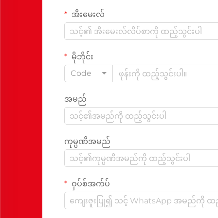
အီးမေးလ်
မိုဘိုင်း
Code
အမည်
ကုမ္ပဏီအမည်
ဝှပ်စ်အက်ပ်