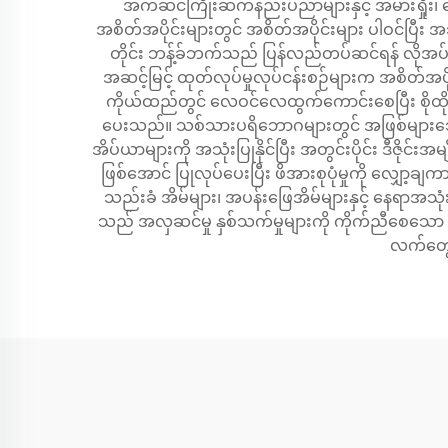
အက်ဆင်ကြိုးဆက်နည်းပညာများနှင့် အမားရှိုး၊ ချော
အစိတ်အပိုင်းများတွင် အစိတ်အပိုင်းများ ပါဝင်ပ
တိုင်း ဘန့်ခ်ဘက်သည် ပြန်လည်တပ်ဆင်ရန် လိုအပ်သည
အဆင့်မြင့် ထုတ်လုပ်မှုလုပ်ငန်းစဉ်များက အစိတ
ကိုယ်ထည်တွင် လေဝင်လေထွက်ကောင်းစေပြီး စိုထိုင်
ပေးသည်။ သစ်သားပရိဘောဂများတွင် အဖြစ်များသော ပိုးမွှ
အိပ်ယာများကို အသုံးပြုနိုင်ပြီး အတွင်းပိုင်း ဒီဇိုင်
ဖြစ်အောင် ပြုလုပ်ပေးပြီး ဖိအားစုပုံမှုကို လျှော့ခ
သည်းခံ အိမ်များ၊ အပန်းဖြေအိမ်များနှင့် နေရာအသုံး
သည် အလှဆင်မှု နှစ်သက်မှုများကို ကိုက်ညီစေသော
လက်တွေ့အ