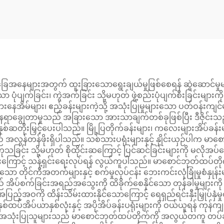
အနေများအတွက် ထူးခြားသောရွေးချယ်မှုဖြစ်စေရန် ဆွဲဆောင်မှုများစ
ပျက်ခြင်း၊ ကွဲအက်ခြင်း သို့မဟုတ် ဖွဲ့စည်းပုံပျက်စီးခြင်းများကို ရ
နေအိမ်များ၊ ဧည့်ခန်းများကဲ့သို့ အသုံးပြုမှုများသော ပတ်ဝန်းကျင်
်။ နေရာချွေတာမှုသည် အခြားသော အားသာချက်တစ်ခုဖြစ်ပြီး ဒီဇိုင
ှစ်ဆတိုးမြှင့်ပေးပါသည်။ မြို့ပြတိုက်ခန်းများ၊ ကလေးများအိပ်ခန်း
န်တန်ဖိုးရှိပါသည်။ သစ်သားပရုံးများနှင့် နှိုင်းယှဉ်ပါက မာစေ
န် ကုသခြင်း သို့မဟုတ် စိုထိုင်းဆကြောင့် ပြင်ဆင်ခြင်းများကို မလိုအပ
ျားကြောင့် သန့်ရှင်းရေးလုပ်ရန် လွယ်ကူပါသည်။ မာစောင်ဘုတ်ထပ်တိုက
ာ တိုင်ကီအတက်များနှင့် စက်မှုလုပ်ငန်း ဘေးကင်းလုံခြုံမှုစံနှု
သည် အိပ်စက်ခြင်းအရည်အသွေးကို ထိခိုက်စေနိုင်သော တုန်ခါမှုများက
ံအပြည့်အဝကို ထိန်းသိမ်းထားနိုင်သောကြောင့် ရေရှည်ရင်းနှီးမြှုပ်နှံမ
ထပ်အိပ်ယာနှစ်လုံးနှင့် အပိုအိပ်ခန်းပရုံးများကို ဝယ်ယူရန် ကု
ြင့် အသုံးပြုသူများသည် မာစောင်ဘုတ်ထပ်တိုက်ကို အလွယ်တကူ တပ်