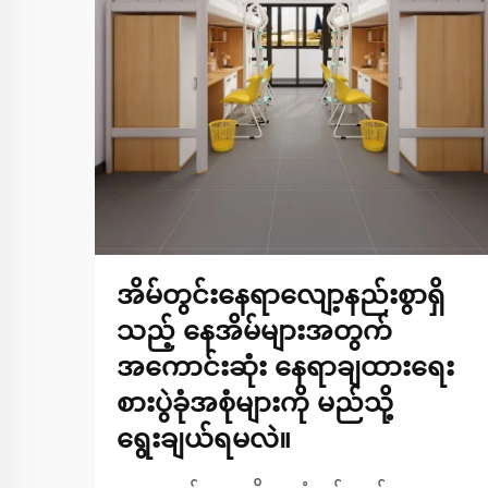
အိမ်တွင်းနေရာလျော့နည်းစွာရှိ
သည့် နေအိမ်များအတွက်
အကောင်းဆုံး နေရာချထားရေး
စားပွဲခုံအစုံများကို မည်သို့
ရွေးချယ်ရမလဲ။