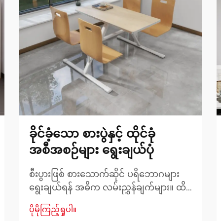
ခိုင်ခံ့သော စားပွဲနှင့် ထိုင်ခုံ
အစီအစဉ်များ ရွေးချယ်ပုံ
စီးပွားဖြစ် စားသောက်ဆိုင် ပရိဘောဂများ
ရွေးချယ်ရန် အဓိက လမ်းညွှန်ချက်များ။ ထိ
ရောက်ပြီး ဧည့်ဝန်ဆောင်မှုပေးနိုင်သော
ပိုမိုကြည့်ရှုပါ။
စားသောက်ဆိုင်နေရာတစ်ခု ဖန်တီးခြင်းသည်