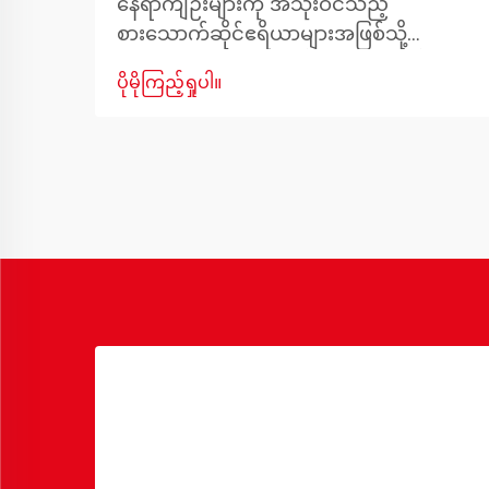
နေရာကျဉ်းများကို အသုံးဝင်သည့်
စားသောက်ဆိုင်ဧရိယာများအဖြစ်သို့
ပြောင်းလဲခြင်း အပ်ပါတီများတွင်နေထိုင်ခြင်း
ပိုမိုကြည့်ရှုပါ။
သည် စတိုင်နှင့်အတူ စားသောက်ဆိုင်ဧရိယာ
တွင် လုပ်ဆောင်မှုများကိုစွန့်လွှတ်ရန်မ
လိုအပ်ပါ။ မြို့ပြနေထိုင်မှုများ ပိုမိုလူကြိုက်
များလာခြင်းနှင့်အမျှ တီထွင်ဖြေရှင်းနိုင်သည့်
ပရိဘောဂများကို ဖန်တီးလာခြင်းဖြစ်သည်။