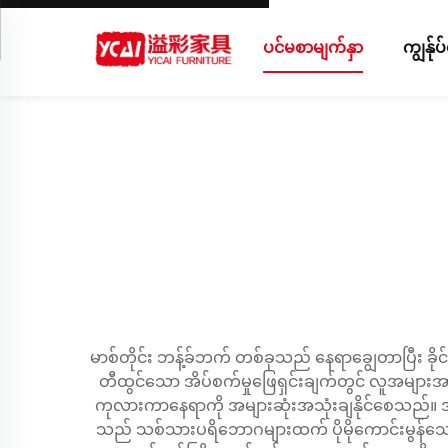
ပင်မစာမျက်နှာ
ကျွန်ု
မာစ်တိုင်း ဘန့်ခ်ဘက် တစ်ခုသည် နေရာချွေတာပြီး 
တီထွင်သော အိပ်စက်မှုဖြေရှင်းချက်တွင် လူအများအာ
ကုလားကာနေရာကို အများဆုံးအသုံးချနိုင်စေသည်။ အဆ
သည် သစ်သားပရိဘောဂများထက် ပိုမိုကောင်းမွန်သော ဖ