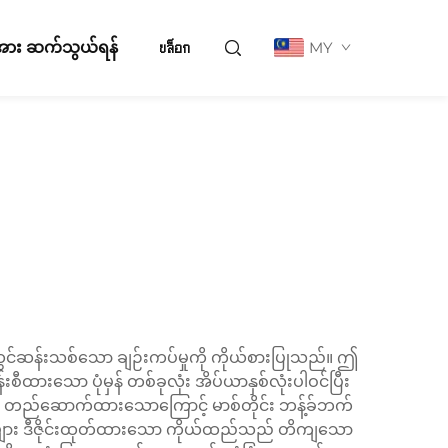
ို့အား ဆက်သွယ်ရန်
บล็อก
MY
ွင်ဆန်းသစ်သော ချဉ်းကပ်မှုကို ကိုယ်စားပြုသည်။ ဤ
ားသော ပုံမှန် တစ်ခုလုံး အိပ်ယာနှစ်လုံးပါဝင်ပြီး
င့် တည်ဆောက်ထားသောကြောင့် မာစ်တိုင်း ဘန့်ခ်ဘက်
နီယာများ ဒီဇိုင်းထုတ်ထားသော ကိုယ်ထည်သည် တိကျသော