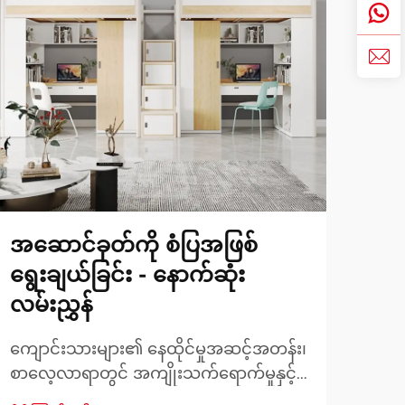
အဆောင်ခုတ်ကို စံပြအဖြစ်
ကျ
ရွေးချယ်ခြင်း - နောက်ဆုံး
စား
လမ်းညွှန်
ကုလ
အကေ
ကျောင်းသားများ၏ နေထိုင်မှုအဆင့်အတန်း၊
စာလေ့လာရာတွင် အကျိုးသက်ရောက်မှုနှင့်
ခေတ
တက္ကသိုလ်ဘဝအတွေ့အကြုံကို ထိခိုက်စေ
နေ့စဉ