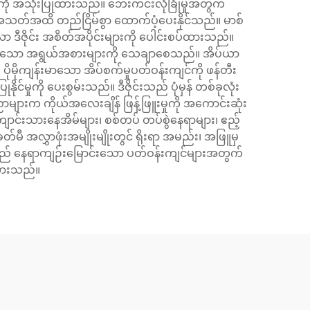
ာများကို အသုံးပြုထားသည်။ ဘေးကင်းလုံခြုံမှုအတွက်
အသတ်အထိ တည်ငြိမ်စွာ ထောက်ပံ့ပေးနိုင်သည်။ မာစ်
 ဒီဇိုင်း အစိတ်အပိုင်းများကို ပေါင်းစပ်ထားသည်။
 တိကျသော အရွယ်အစားများကို သေချာစေသည်။ အိပ်ယာ
ုမိုကျန်းမာသော အိပ်စက်မှုပတ်ဝန်းကျင်ကို ဖန်တီး
င်မှုကို ပေးစွမ်းသည်။ ဒီဇိုင်းသည် ပုံမှန် တစ်ခုလုံး
်းပညာများက ကိုယ်အလေးချိန် ဖြန့်ဖြူးမှုကို အကောင်းဆုံး
 ကျောင်းသားနေအိမ်များ၊ စစ်တပ် တပ်စွဲနေရာများ၊ ဧည့်
်မီ အလွှာဖုံးအမျိုးမျိုးတွင် ရိုးရာ အမည်း၊ အဖြူမှ
်သည် နေရာကျဉ်းမြောင်းသော ပတ်ဝန်းကျင်များအတွက်
်းထားသည်။