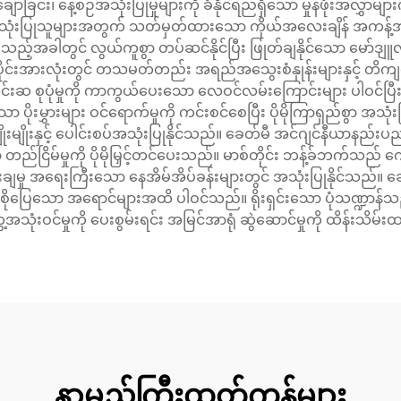
်ခြင်း၊ နေ့စဉ်အသုံးပြုမှုများကို ခံနိုင်ရည်ရှိသော မှုန်ဖုံးအလွှ
ြီး အသုံးပြုသူများအတွက် သတ်မှတ်ထားသော ကိုယ်အလေးချိန် အကန့်
့်အခါတွင် လွယ်ကူစွာ တပ်ဆင်နိုင်ပြီး ဖြုတ်ချနိုင်သော မော်ဒျူလာ
်အပိုင်းအားလုံးတွင် တသမတ်တည်း အရည်အသွေးစံနှုန်းများနှင့်
းဆ စုပုံမှုကို ကာကွယ်ပေးသော လေဝင်လမ်းကြောင်းများ ပါဝင်ပြီး ပိ
ားများ ဝင်ရောက်မှုကို ကင်းစင်စေပြီး ပိုမိုကြာရှည်စွာ အသုံးပြုနို
းအမျိုးမျိုးနှင့် ပေါင်းစပ်အသုံးပြုနိုင်သည်။ ခေတ်မီ အင်ဂျင်နီယာနည
ျကာ တည်ငြိမ်မှုကို ပိုမိုမြှင့်တင်ပေးသည်။ မာစ်တိုင်း ဘန့်ခ်ဘက်သည်
ချမှု အရေးကြီးသော နေအိမ်အိပ်ခန်းများတွင် အသုံးပြုနိုင်သည်။ ခေတ
 စိုပြေသော အရောင်များအထိ ပါဝင်သည်။ ရိုးရှင်းသော ပုံသဏ္ဍာန
သုံးဝင်မှုကို ပေးစွမ်းရင်း အမြင်အာရုံ ဆွဲဆောင်မှုကို ထိန်းသိမ
နာမည်ကြီးထုတ်ကုန်များ