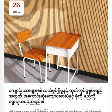
26
Sep
ကျောင်းသားများ၏ သက်မှုပ်ရှိမှုနှင့် ထုတ်လုပ်မှုစွမ်းရည်
အတွက် အကောင်းဆုံးကျောင်းစားပွဲနှင့် ခုံကို မည်သို့
ရွေးချယ်ရမည်နည်း။