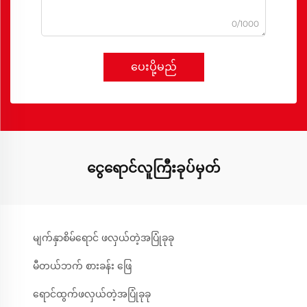
0/1000
ပေးပို့မည်
ငွေရောင်လူကြီးခုပ်မှတ်
မျက်နှာစိမ်ရောင် ဖလှယ်တဲ့အပြုံခုခု
မီတယ်ဘက် စားခန်း ဖြေ
ရောင်ထွက်ဖလှယ်တဲ့အပြုံခုခု