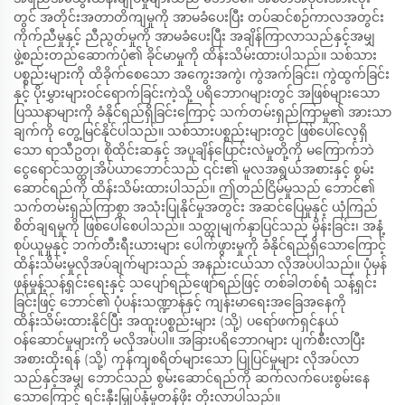
တွင် အတိုင်းအတာတိကျမှုကို အာမခံပေးပြီး တပ်ဆင်စဉ်ကာလအတွင်း
ကိုက်ညီမှုနှင့် ညီညွတ်မှုကို အာမခံပေးပြီး အချိန်ကြာလာသည်နှင့်အမျှ
ဖွဲ့စည်းတည်ဆောက်ပုံ၏ ခိုင်မာမှုကို ထိန်းသိမ်းထားပါသည်။ သစ်သား
ပစ္စည်းများကို ထိခိုက်စေသော အကွေးအကွဲ၊ ကွဲအက်ခြင်း၊ ကွဲထွက်ခြင်း
နှင့် ပိုးမွှားများဝင်ရောက်ခြင်းကဲ့သို့ ပရိဘောဂများတွင် အဖြစ်များသော
ပြဿနာများကို ခံနိုင်ရည်ရှိခြင်းကြောင့် သက်တမ်းရှည်ကြာမှု၏ အားသာ
ချက်ကို တွေ့မြင်နိုင်ပါသည်။ သစ်သားပစ္စည်းများတွင် ဖြစ်ပေါ်လေ့ရှိ
သော ရာသီဥတု၊ စိုထိုင်းဆနှင့် အပူချိန်ပြောင်းလဲမှုတို့ကို မကြောက်ဘဲ
ငွေရောင်သတ္ထုအိပ်ယာဘောင်သည် ၎င်း၏ မူလအရွယ်အစားနှင့် စွမ်း
ဆောင်ရည်ကို ထိန်းသိမ်းထားပါသည်။ ဤတည်ငြိမ်မှုသည် ဘောင်၏
သက်တမ်းရှည်ကြာစွာ အသုံးပြုနိုင်မှုအတွင်း အဆင်ပြေမှုနှင့် ယုံကြည်
စိတ်ချရမှုကို ဖြစ်ပေါ်စေပါသည်။ သတ္ထုမျက်နှာပြင်သည် မှိန်းခြင်း၊ အနံ့
စုပ်ယူမှုနှင့် ဘက်တီးရီးယားများ ပေါက်ဖွားမှုကို ခံနိုင်ရည်ရှိသောကြောင့်
ထိန်းသိမ်းမှုလိုအပ်ချက်များသည် အနည်းငယ်သာ လိုအပ်ပါသည်။ ပုံမှန်
ဖုန်မှုန့်သန့်ရှင်းရေးနှင့် သပျော်ရည်ဖျော်ရည်ဖြင့် တစ်ခါတစ်ရံ သန့်ရှင်း
ခြင်းဖြင့် ဘောင်၏ ပုံပန်းသဏ္ဍာန်နှင့် ကျန်းမာရေးအခြေအနေကို
ထိန်းသိမ်းထားနိုင်ပြီး အထူးပစ္စည်းများ (သို့) ပရော်ဖက်ရှင်နယ်
ဝန်ဆောင်မှုများကို မလိုအပ်ပါ။ အခြားပရိဘောဂများ ပျက်စီးလာပြီး
အစားထိုးရန် (သို့) ကုန်ကျစရိတ်များသော ပြုပြင်မှုများ လိုအပ်လာ
သည်နှင့်အမျှ ဘောင်သည် စွမ်းဆောင်ရည်ကို ဆက်လက်ပေးစွမ်းနေ
သောကြောင့် ရင်းနှီးမြှုပ်နှံမှုတန်ဖိုး တိုးလာပါသည်။