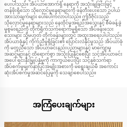
ပေးပါသည်။ အိပ်ယာအောက်ရှိ နေရာကို အသုံးချခြင်းဖြင့်
တန်ဖိုးရှိသော သိုလှောင်မှုနေရာများကို ဖန်တီးပေးသော ဥပါယ်
အားသာချက်များ ပေါ်ပေါက်လာပါသည်။ ဤဒီဇိုင်းသည်
သိုလှောင်မှုနေရာများသည် နေထိုင်မှုအရည်အသွေးနှင့် စီမံခန့်ခွဲ
မှုစွမ်းရည်ကို တိုက်ရိုက်သက်ရောက်မှုရှိသော အိပ်ခန်းသေး
သေးများ သို့မဟုတ် တိုက်ခန်းများတွင် အထူးအရေးပါပါသည်။
အိပ်ယာခုံနှင့် ကိုက်ညီမှုရှိခြင်း၏ ပြောင်းလဲနိုင်မှုသည် အိပ်ယာခုံ
ကို မတူညီသော အိပ်ယာခင်းနည်းပညာများနှင့် မာကျောမှု
အဆင့်များနှင့် ထိရောက်စွာ အသုံးပြုနိုင်စေပြီး သင့်အိပ်ယာခင်း
အပေါ် ရင်းနှီးမြှုပ်နှံမှုကို ကာကွယ်ပေးပြီး သင့်နှစ်သက်ရာ
အိပ်စက်မှုမျက်နှာပြင်အမျိုးအစားကို မရွေးချယ်မီ အကောင်း
ဆုံးအိပ်စက်မှုအဆင်ပြေမှုကို သေချာစေပါသည်။
အကြံပေးချက်များ