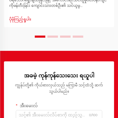
ပရိဘောဂရွေးချယ်ခြင်းဖြင့် အကောင်းဆုံးသင်ယူမှုပတ်ဝန်းကျင်
ကိုဖန်တီးခြင်း ကျောင်းသားတစ်ဦး၏ သင်ယူမှု
ပတ်ဝန်းကျင်၏အခြေခံသည် စားပွဲနှင့်ခုံ၏ ကိုက်ညီမှုပေါ်တွင်
မူတည်ပါသည်။ ကျောင်းသားများသည်နေ့စဉ်နာရီပေါင်းများစွာ
ပိုမိုကြည့်ရှုပါ။
စားပွဲတွင်ထိုင်နေရသည့်အခါ အဆင်ပြေမှုကို အလေးထား
ရွေးချယ်ရန်အရေးကြီးပါသည်။
အခမဲ့ ကုန်ကုန်သေးသေး ရယူပါ
ကျွန်ုပ်တို့၏ ကိုယ်စားလှယ်သည် မကြာမီ သင့်ထံသို့ ဆက်
သွယ်ပါမည်။
အီးမေးလ်
0/100