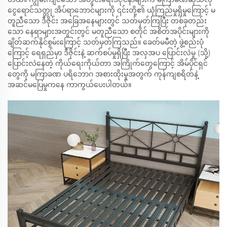
ငွေရောင်သတ္တု အိပ်ရာဘောင်များကို ၎င်းတို့၏ ယုံကြည်မှုရှိမှုကြောင့် မ
တူညီသော ဒီဇိုင်း အခြေအနေများတွင် သတ်မှတ်ကြပြီး တစ်ခုတည်း
သော နေရာများအတွင်းတွင် မတူညီသော စတိုင် အစိတ်အပိုင်းများကို
ချိတ်ဆက်နိုင်စွမ်းကြောင့် သတ်မှတ်ကြသည်။ ခေတ်မမီတဲ့ ဖွဲ့စည်းပုံ
ကြောင့် ရေရှည်မှာ ဒီဇိုင်းနဲ့ ဆက်စပ်မှုရှိပြီး အလှအပ ပြောင်းလဲမှု (သို့)
ပြောင်းလဲနေတဲ့ ကိုယ်ရေးကိုယ်တာ အကြိုက်တွေကြောင့် အိမ်ပိုင်ရှင်
တွေကို မကြာခဏ ပရိဘောဂ အစားထိုးမှုအတွက် ကုန်ကျစရိတ်နဲ့
အဆင်မပြေမှုကနေ ကာကွယ်ပေးပါတယ်။