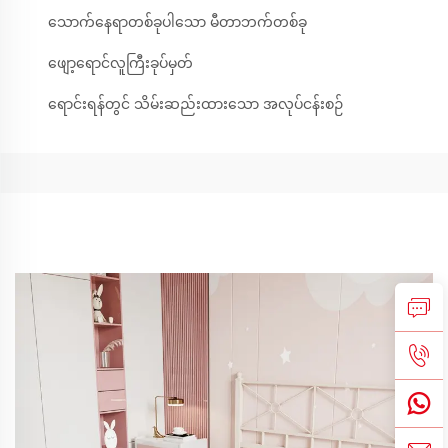
သောက်နေရာတစ်ခုပါသော မီတာဘက်တစ်ခု
ဖျော့ရောင်လူကြီးခုပ်မှတ်
ရောင်းရန်တွင် သိမ်းဆည်းထားသော အလုပ်ငန်းစဉ်