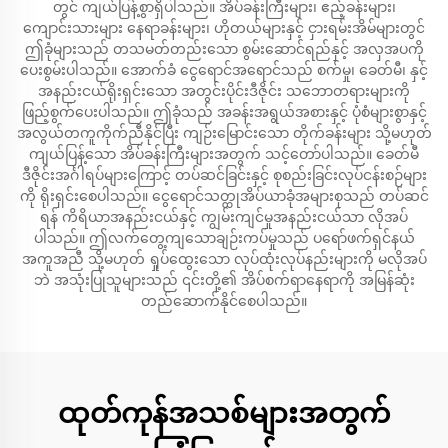
တွင် ကျယ်ပြန့်စွာရှိပါသည်။ အိပ်ခန်းကြီးများ၊ ဧည့်ခန်းများ၊
ကျောင်းသားများ နေရာခန်းများ၊ ဟိုတယ်များနှင့် ငှားရမ်းအိမ်များတွင်
ဤခုံများသည် တသမတ်တည်းသော စွမ်းဆောင်ရည်နှင့် အလှအပကို
ပေးစွမ်းပါသည်။ အောက်ခံ ငွေရောင်အရောင်သည် စက်မှု၊ ခေတ်မီ၊ နှင့်
အနည်းငယ်ရိုးရှင်းသော အတွင်းပိုင်းဒီဇိုင်း သဘောတရားများကို
ဖြည့်စွက်ပေးပါသည်။ ဤခုံသည် အခန်းအရွယ်အစားနှင့် ပုံစံများစွာနှင့်
အလွယ်တကူကိုက်ညီနိုင်ပြီး ကျဉ်းမြောင်းသော တိုက်ခန်းများ သို့မဟုတ်
ကျယ်ပြန့်သော အိပ်ခန်းကြီးများအတွက် သင့်တော်ပါသည်။ ခေတ်မီ
ဒီဇိုင်းအင်္ဂါရပ်များကြောင့် တပ်ဆင်ခြင်းနှင့် စုစည်းခြင်းလုပ်ငန်းစဉ်များ
ကို ရိုးရှင်းစေပါသည်။ ငွေရောင်သတ္ထုအိပ်ယာခုံအများစုသည် တပ်ဆင်
ရန် ကိရိယာအနည်းငယ်နှင့် ကျွမ်းကျင်မှုအနည်းငယ်သာ လိုအပ်
ပါသည်။ ဤလက်တွေ့ကျသောချဉ်းကပ်မှုသည် ပရော်ဖက်ရှင်နယ်
အကူအညီ သို့မဟုတ် ရှုပ်ထွေးသော လုပ်ထုံးလုပ်နည်းများကို မလိုအပ်
ဘဲ အသုံးပြုသူများသည် ၎င်းတို့၏ အိပ်စက်ရာနေရာကို အမြန်ဆုံး
တည်ဆောက်နိုင်စေပါသည်။
ထုတ်ကုန်အသစ်များအတွက်