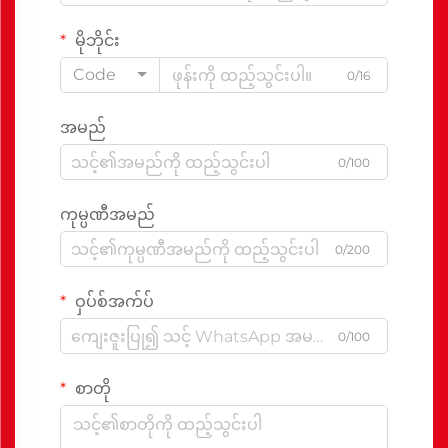
မိုဘိုင်း
Code
0/16
အမည်
0/100
ကုမ္ပဏီအမည်
0/200
ဝှပ်စ်အက်ပ်
0/100
စာတို