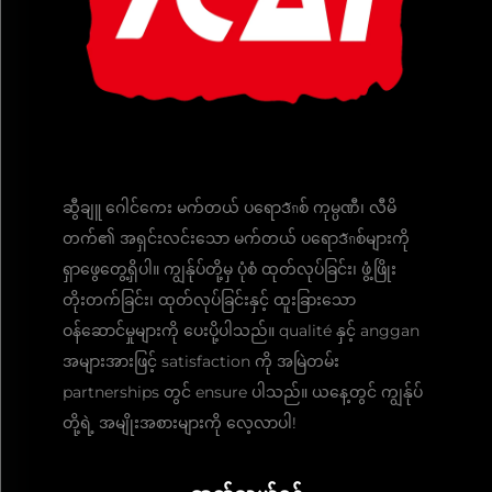
ဆွီချူ ဂေါင်ကေး မက်တယ် ပရောဒักစ် ကုမ္ပဏီ၊ လီမိ
တက်၏ အရှင်းလင်းသော မက်တယ် ပရောဒักစ်များကို
ရှာဖွေတွေ့ရှိပါ။ ကျွန်ုပ်တို့မှ ပုံစံ ထုတ်လုပ်ခြင်း၊ ဖွံ့ဖြိုး
တိုးတက်ခြင်း၊ ထုတ်လုပ်ခြင်းနှင့် ထူးခြားသော
ဝန်ဆောင်မှုများကို ပေးပို့ပါသည်။ qualité နှင့် anggan
အများအားဖြင့် satisfaction ကို အမြဲတမ်း
partnerships တွင် ensure ပါသည်။ ယနေ့တွင် ကျွန်ုပ်
တို့ရဲ့ အမျိုးအစားများကို လေ့လာပါ!