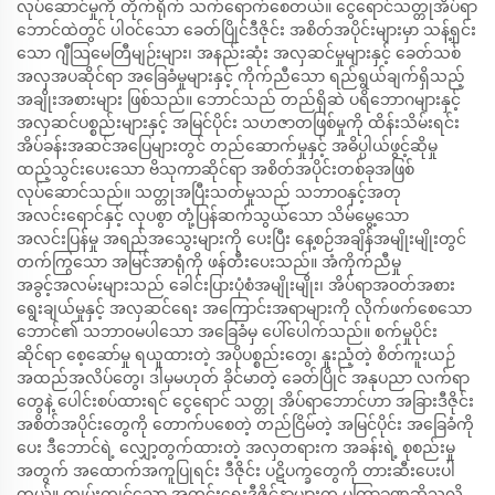
လုပ်ဆောင်မှုကို တိုက်ရိုက် သက်ရောက်စေတယ်။ ငွေရောင်သတ္တုအိပ်ရာ
ဘောင်ထဲတွင် ပါဝင်သော ခေတ်ပြိုင်ဒီဇိုင်း အစိတ်အပိုင်းများမှာ သန့်ရှင်း
သော ဂျီသြမေတြီမျဉ်းများ၊ အနည်းဆုံး အလှဆင်မှုများနှင့် ခေတ်သစ်
အလှအပဆိုင်ရာ အခြေခံမူများနှင့် ကိုက်ညီသော ရည်ရွယ်ချက်ရှိသည့်
အချိုးအစားများ ဖြစ်သည်။ ဘောင်သည် တည်ရှိဆဲ ပရိဘောဂများနှင့်
အလှဆင်ပစ္စည်းများနှင့် အမြင်ပိုင်း သဟဇာတဖြစ်မှုကို ထိန်းသိမ်းရင်း
အိပ်ခန်းအဆင်အပြေများတွင် တည်ဆောက်မှုနှင့် အဓိပ္ပါယ်ဖွင့်ဆိုမှု
ထည့်သွင်းပေးသော ဗိသုကာဆိုင်ရာ အစိတ်အပိုင်းတစ်ခုအဖြစ်
လုပ်ဆောင်သည်။ သတ္တုအပြီးသတ်မှုသည် သဘာဝနှင့်အတု
အလင်းရောင်နှင့် လှပစွာ တုံ့ပြန်ဆက်သွယ်သော သိမ်မွေ့သော
အလင်းပြန်မှု အရည်အသွေးများကို ပေးပြီး နေ့စဉ်အချိန်အမျိုးမျိုးတွင်
တက်ကြွသော အမြင်အာရုံကို ဖန်တီးပေးသည်။ အံကိုက်ညီမှု
အခွင့်အလမ်းများသည် ခေါင်းပြားပုံစံအမျိုးမျိုး၊ အိပ်ရာအဝတ်အစား
ရွေးချယ်မှုနှင့် အလှဆင်ရေး အကြောင်းအရာများကို လိုက်ဖက်စေသော
ဘောင်၏ သဘာ၀မပါသော အခြေခံမှ ပေါ်ပေါက်သည်။ စက်မှုပိုင်း
ဆိုင်ရာ စေ့ဆော်မှု ရယူထားတဲ့ အပိုပစ္စည်းတွေ၊ နူးညံ့တဲ့ စိတ်ကူးယဉ်
အထည်အလိပ်တွေ၊ ဒါမှမဟုတ် ခိုင်မာတဲ့ ခေတ်ပြိုင် အနုပညာ လက်ရာ
တွေနဲ့ ပေါင်းစပ်ထားရင် ငွေရောင် သတ္တု အိပ်ရာဘောင်ဟာ အခြားဒီဇိုင်း
အစိတ်အပိုင်းတွေကို တောက်ပစေတဲ့ တည်ငြိမ်တဲ့ အမြင်ပိုင်း အခြေခံကို
ပေး ဒီဘောင်ရဲ့ လျှော့တွက်ထားတဲ့ အလှတရားက အခန်းရဲ့ စုစည်းမှု
အတွက် အထောက်အကူပြုရင်း ဒီဇိုင်း ပဋိပက္ခတွေကို တားဆီးပေးပါ
တယ်။ ကျွမ်းကျင်သော အတွင်းရေးဒီဇိုင်နာများက မကြာခဏဆိုသလို