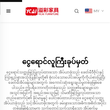
MY
ငွေရောင်လူကြီးခုပ်မှတ်
ငွေရောင်သတ္ထုဖြင့်ပြုလုပ်ထားသော အိပ်ယာခုံသည် ခေတ်မီဒီဇိုင်းနှင့်
ကြာရှည်စွာအသုံးပြုနိုင်မှုတို့၏ စုံလင်သောပေါင်းစပ်မှုကိုကိုယ်စားပြုပြီး
ခေတ်မီအိပ်ခန်းများအတွက် အကောင်းဆုံးရွေးချယ်မှုတစ်ခုဖြစ်စေ
ပါသည်။ ဤပရိဘောဂတိုးတစ်ခုသည် သတ္ထု၏ချောမွေ့သော
အသွင်အပြင်ကို အရည်အသွေးမြင့် သံမဏိဖြင့်ပြုလုပ်ထားသော
တည်ဆောက်ပုံ၏ ခိုင်မာမှုနှင့် ပေါင်းစပ်ထားပါသည်။ ငွေရောင်သတ္ထု
အိပ်ယာခုံသည် သင့်အိပ်ယာဖိုးအတွက် ခမ်းနားသောအဓိကအစိတ်အပိုင်း
တစ်ခုဖြစ်ရုံသာမက သက်တောင့်သက်သာရှိသော အိပ်စက်မှု