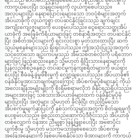
များသည် ဓာတ်မတည့်မှုဖြစ်စေသော ပစ္စည်းများ စုဝေးမှုကို
ကာကွယ်ပေးပြီး သန့်ရှင်းရေးကို လွယ်ကူစေပါသည်။
အလုပ်များပြီး နေရာပြောင်းရများသော ဘဝပုံစံများအတွက်
အိပ်ယာခုံကို လွယ်ကူစွာ တပ်ဆင်နိုင်ခြင်းသည် ချက်ချင်း
အကျိုးကျေးဇူးများကို ပေးစွမ်းပါသည်။ ငွေရောင်သတ္ထုအိပ်
ယာခုံကို အခြေခံကိရိယာများဖြင့် တစ်နာရီအတွင်း တပ်ဆင်နိုင်
ပြီး အစိတ်အပိုင်းများကို ရှင်းလင်းစွာ မှတ်သားထားပြီး ဆက်
သွယ်မှုစနစ်များသည် ရိုးရှင်းပါသည်။ ဤအသုံးပြုသူအတွက်
သင့်တော်သော ချဉ်းကပ်မှုသည် အိမ်သစ်တစ်လုံးကို ပရိဘောဂ
များဖြင့် ဖြည့်ဆည်းနေစဉ် သို့မဟုတ် ရှိပြီးသားနေရာများကို
ပြန်လည်စီစဉ်နေစဉ် တပ်ဆင်မှုကုန်ကျစရိတ်များကို ဖယ်ရှား
ပေးပြီး စီမံခန့်ခွဲမှုဖိစီးမှုကို လျှော့ချပေးပါသည်။ အိပ်ယာခုံ၏
ဝန်ခံနိုင်မှုအားသာချက်များကြောင့် အိပ်စက်မှုပုံစံများနှင့် ကိုယ်
အလေးချိန်အမျိုးမျိုးကို စိုးရိမ်စရာမလိုဘဲ ခံနိုင်ရည်ရှိပါသည်။
အများအားဖြင့် သစ်သားအိပ်ယာခုံများထက် ဝန်ခံနိုင်မှုပိုမို
များပြားပြီး အတွဲများ သို့မဟုတ် ခိုင်ခံ့ပြီး တည်ငြိမ်သော
အိပ်စက်မှုမျက်နှာပြင်ကို နှစ်သက်သူများအတွက် စိတ်ချရမှုကို
ပေးစွမ်းပါသည်။ ဖွဲ့စည်းတည်ဆောက်ပုံဒီဇိုင်းသည် အိပ်ယာခုံ
တစ်လျှောက် ဝန်အား ညီမျှစွာ ဖြန့်ဖြူးပေးပြီး အစောပိုင်း
ပျက်စီးမှု သို့မဟုတ် မသက်မသာဖြစ်စေသော အိပ်စက်မှု
အခြေအနေများကို ဖြစ်ပေါ်စေနိုင်သော ဖိအားများကို ကာကွယ်