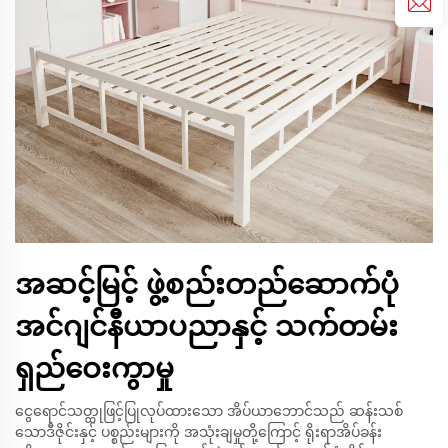
အဆင့်မြင့် ဖွဲ့စည်းတည်ဆောက်ပုံ
အင်ဂျင်နီယာပညာနှင့် သက်တမ်း
ရှည်ဝေးကွာမှု
ငွေရောင်သတ္ထုဖြင့်ပြုလုပ်ထားသော အိပ်ယာဘောင်သည် ဆန်းသစ်
သောဒီဇိုင်းနှင့် ပစ္စည်းများကို အသုံးချမှုတို့ကြောင့် ရိုးရာအိပ်ခန်း