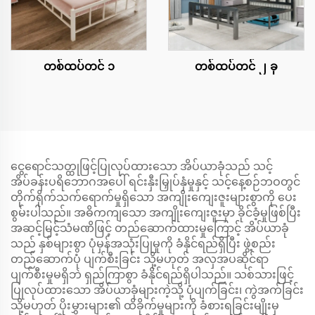
တစ်ထပ်တင် ၁
တစ်ထပ်တင် ၂ ခု
ငွေရောင်သတ္ထုဖြင့်ပြုလုပ်ထားသော အိပ်ယာခုံသည် သင့်
အိပ်ခန်းပရိဘောဂအပေါ် ရင်းနှီးမြှုပ်နှံမှုနှင့် သင့်နေ့စဉ်ဘဝတွင်
တိုက်ရိုက်သက်ရောက်မှုရှိသော အကျိုးကျေးဇူးများစွာကို ပေး
စွမ်းပါသည်။ အဓိကကျသော အကျိုးကျေးဇူးမှာ ခိုင်ခံ့မှုဖြစ်ပြီး
အဆင့်မြင့်သံမဏိဖြင့် တည်ဆောက်ထားမှုကြောင့် အိပ်ယာခုံ
သည် နှစ်များစွာ ပုံမှန်အသုံးပြုမှုကို ခံနိုင်ရည်ရှိပြီး ဖွဲ့စည်း
တည်ဆောက်ပုံ ပျက်စီးခြင်း သို့မဟုတ် အလှအပဆိုင်ရာ
ပျက်စီးမှုမရှိဘဲ ရှည်ကြာစွာ ခံနိုင်ရည်ရှိပါသည်။ သစ်သားဖြင့်
ပြုလုပ်ထားသော အိပ်ယာခုံများကဲ့သို့ ပုံပျက်ခြင်း၊ ကွဲအက်ခြင်း
သို့မဟုတ် ပိုးမွှားများ၏ ထိခိုက်မှုများကို ခံစားရခြင်းမျိုးမှ