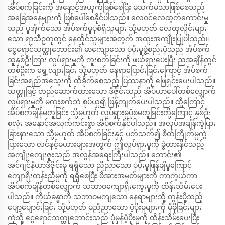
အိပ်စက်ခြင်းကို အနှောင့်အယှက်ဖြစ်စေပြီး မသက်မသာဖြစ်စေသည့်
အခြေအနေများကို ဖြစ်ပေါ်စေနိုင်ပါသည်။ လေဝင်လေထွက်ကောင်းမှု
သည် ပူအိုက်သော အိပ်စက်မှုပုံစံရှိသူများ သို့မဟုတ် လေထုလှိုင်းများ
သော ရာသီဥတုတွင် နေထိုင်သူများအတွက် အထူးအကျိုးပြုပါသည်။
ငွေရောင်သတ္ထုဘောင်း၏ မာကျောသော ပံ့ပိုးမှုဖွဲ့စည်းပုံသည် အိပ်စက်
သူနှစ်ဦးကြား လှုပ်ရှားမှုကို ကူးစက်ခြင်းကို ဖယ်ရှားပေးပြီး ညအချိန်တွင်
တစ်ဦးက ရွေ့လျားခြင်း သို့မဟုတ် နေရာပြောင်းခြင်းကြောင့် အိပ်စက်
ခြင်းအရည်အသွေးကို ထိခိုက်စေသည့် ပြဿနာကို ဖြေရှင်းပေးပါသည်။
သတ္ထုဖြင့် တည်ဆောက်ထားသော ဒီဇိုင်းသည် အိပ်ယာပေါ်တစ်လျှောက်
လှုပ်ရှားမှုကို မကူးစက်ဘဲ စုပ်ယူ၍ ဖြန့်ကျက်ပေးပါသည်။ ထို့ကြောင့်
အိပ်စက်ချိန်မတူခြင်း သို့မဟုတ် လှုပ်ရှားမှုပုံစံမတူခြင်းတို့ကြောင့် နှစ်ဦး
စလုံး အနှောင့်အယှက်ကင်းစွာ အိပ်စက်နိုင်ပါသည်။ အလုပ်အချိန်ကွဲပြား
ခြားနားသော သို့မဟုတ် အိပ်စက်ခြင်းနှင့် ပတ်သက်၍ စိတ်ကြိုက်မှုကွဲ
ပြားသော လင်နှင့်မယားများအတွက် ဤလှုပ်ရှားမှုကို ခွဲထားနိုင်သည့်
အကျိုးကျေးဇူးသည် အလွန်အရေးကြီးပါသည်။ ဘောင်း၏
အင်ဂျင်နီယာဒီဇိုင်းမှ ရရှိသော ညီညာသော ပံ့ပိုးမှုဖြန့်ချိမှုကြောင့်
ကျောရိုးတန်းညီမှုကို ရရှိစေပြီး ဖိအားအမှတ်များကို ကာကွယ်ကာ
အိပ်စက်ချိန်တစ်လျှောက် သဘာဝကျောရိုးကွေးမှုကို ထိန်းသိမ်းပေး
ပါသည်။ ကိုယ်ခန္ဓာကို သဘာဝမကျသော နေရာများသို့ တွန်းပို့သည့်
ပျော့ပျောင်းခြင်း သို့မဟုတ် မညီညာသော ပံ့ပိုးမှုများကို မှီခိုခြင်းများ
ကဲ့သို့ ငွေရောင်သတ္ထုဘောင်းသည် ပုံမှန်ပံ့ပိုးမှုကို ထိန်းသိမ်းပေးပြီး