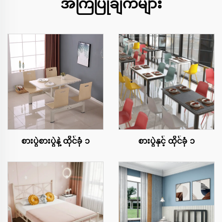
အကြံပြုချက်များ
စားပွဲစားပွဲနဲ့ ထိုင်ခုံ ၁
စားပွဲနှင့် ထိုင်ခုံ ၁