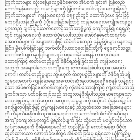
ကြွက်သားများ လုံးဝပြေလျော့နိုင်စေကာ အိပ်စက်ခြင်း၏ ပြန်လည်
ကောင်းမွန်စေသည့် အဆင့်များကို မြှင့်တင်ပေးပါသည်။ ကျောရိုးနှင့်
ကြွက်သားများ၏ ကျန်းမာရေးကို ရေရှည်တွင် ထောက်ပံ့ပေးခြင်းဖြင့်
ကျောရိုးတန်းညီမှုကို ပံ့ပိုးပေးခြင်းကြောင့် ကျန်းမာရေးအကျိုးကျေးဇူး
များသည် ချက်ချင်းသက်တောင့်သက်သာရှိမှုကို ကျော်လွန်၍ ရေရှည်
တွင် ကျန်းမာရေးကို ထောက်ပံ့ပေးပါသည်။ အော်ဂဲနစ်မက်ထရက်စ်
အောက်ခံများကို အများအားဖြင့် ထိခိုက်စေသည့် ဖုန်မှုန့်ပိုးများ နေရာယူ
ခြင်း၊ မှိုပေါက်ခြင်းနှင့် ဘက်တီးရီးယားစုဝေးခြင်းတို့ကို ငွေရောင်သတ္ထု
ဘောင်း၏ မျက်နှာပြင်များသည် မစုဝေးနိုင်စေရန် ကာကွယ်ပေး
သောကြောင့် ဓာတ်မတည့်မှုကို ခံနိုင်ရည်ရှိခြင်းသည် ကျန်းမာရေး
အတွက် အရေးပါသော အကျိုးကျေးဇူးတစ်ခုဖြစ်ပါသည်။ အဆုတ်
ရောဂါ၊ ဓာတ်မတည့်မှုများ သို့မဟုတ် ဓာတုပစ္စည်းများကို ခံနိုင်ရည်မရှိ
သူများအတွက် ကျန်းမာရေးအကောင်းဆုံးရလဒ်များရရှိစေရန် သန့်ရှင်း
သော အိပ်စက်ခြင်းပတ်ဝန်းကျင်ကို လိုအပ်သောကြောင့် ဤဓာတ်မတည့်
မှုကင်းသော ပတ်ဝန်းကျင်သည် အထူးတန်ဖိုးရှိပါသည်။ မာကျောသော
ဓာတုပစ္စည်းများ သို့မဟုတ် အထူးကုသမှုများကို မသုံးဘဲ ပုံမှန်သန့်ရှင်း
ရေးပြုလုပ်ခြင်းဖြင့် ဤကျန်းမာရေးနှင့် ညီညွတ်သော အခြေအနေများ
ကို ထိန်းသိမ်းနိုင်ပါသည်။ ငွေရောင်သတ္ထုဘောင်း၏ စိတ်ပိုင်းဆိုင်ရာ
အကျိုးကျေးဇူးများတွင် ဖွဲ့စည်းပုံပျက်ခြင်း သို့မဟုတ် မမျှော်လင့်သော
လှုပ်ရှားမှုများကို စိုးရိမ်စရာမလိုဘဲ တည်ငြိမ်ပြီး ကောင်းမွန်စွာ ဒီဇိုင်း
ထုတ်ထားသော အောက်ခံပေါ်တွင် အိပ်စက်ခြင်းမှ ရရှိသော ယုံကြည်မှု