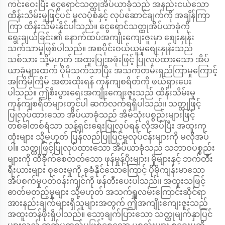
ကင်းဝေးပြီး ငွေရောင်သတ္ထုအိပ်ယာခုံသည် အနည်းငယ်သော
ထိန်းသိမ်းမှုဖြင့်ပင် မူလပုံစံနှင့် လုပ်ဆောင်ချက်ကို အချိန်ကြာ
ကြာ ထိန်းသိမ်းနိုင်ပါသည်။ ငွေရောင်သတ္ထုအိပ်ယာခုံကို
ရွေးချယ်ခြင်း၏ နောက်ထပ်အကျိုးကျေးဇူးမှာ စျေးနှုန်း
သက်သာမှုဖြစ်ပါသည်။ အစပိုင်းဝယ်ယူမှုစျေးနှုန်းသည်
သစ်သား သို့မဟုတ် အထူးပြုအဖုံးဖြင့် ပြုလုပ်ထားသော အိပ်
ယာခုံများထက် ပိုမိုသက်သာပြီး အသက်တမ်းရှည်ကြာမှုကြောင့်
အကြိမ်ကြိမ် အစားထိုးရန် ကုန်ကျစရိတ်ကို ဖယ်ရှားပေး
ပါသည်။ ဤစီးပွားရေးအကျိုးကျေးဇူးသည် ထိန်းသိမ်းမှု
ကုန်ကျစရိတ်များတွင်ပါ ဆက်လက်ရရှိပါသည်။ သတ္ထုဖြင့်
ပြုလုပ်ထားသော အိပ်ယာခုံသည် အိမ်သုံးပစ္စည်းများဖြင့်
တစ်ခါတစ်ရံသာ သန့်ရှင်းရေးပြုလုပ်ရန် လိုအပ်ပြီး အထူးကု
ထုံးများ သို့မဟုတ် ပြန်လည်ပြုပြင်မှုလုပ်ငန်းများကို မလိုအပ်
ပါ။ သတ္ထုဖြင့်ပြုလုပ်ထားသော အိပ်ယာခုံသည် သဘာဝပစ္စည်း
များကို ထိခိုက်စေတတ်သော ဖုန်မှုန့်ပိုးများ၊ မှိုများနှင့် ဘက်တီး
ရီးယားများ စုဝေးမှုကို ခုခံနိုင်သောကြောင့် ပိုမိုကျန်းမာသော
အိပ်စက်မှုပတ်ဝန်းကျင်ကို ဖန်တီးပေးပါသည်။ အထူးသဖြင့်
ဓာတ်မတည့်မှုများ သို့မဟုတ် အသက်ရှူလမ်းကြောင်းဆိုင်ရာ
အားနည်းချက်များရှိသူများအတွက် ဤအကျိုးကျေးဇူးသည်
အထူးတန်ဖိုးရှိပါသည်။ သော့ချက်ပြားသော သတ္ထုမျက်နှာပြင်