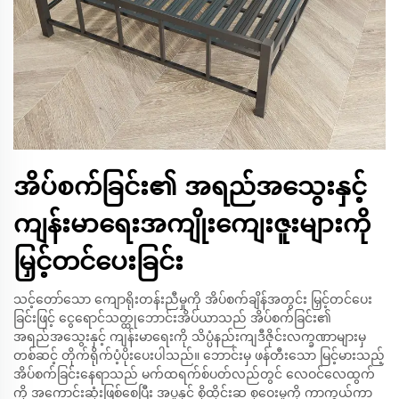
အိပ်စက်ခြင်း၏ အရည်အသွေးနှင့်
ကျန်းမာရေးအကျိုးကျေးဇူးများကို
မြှင့်တင်ပေးခြင်း
သင့်တော်သော ကျောရိုးတန်းညီမှုကို အိပ်စက်ချိန်အတွင်း မြှင့်တင်ပေး
ခြင်းဖြင့် ငွေရောင်သတ္ထုဘောင်းအိပ်ယာသည် အိပ်စက်ခြင်း၏
အရည်အသွေးနှင့် ကျန်းမာရေးကို သိပ္ပံနည်းကျဒီဇိုင်းလက္ခဏာများမှ
တစ်ဆင့် တိုက်ရိုက်ပံ့ပိုးပေးပါသည်။ ဘောင်းမှ ဖန်တီးသော မြင့်မားသည့်
အိပ်စက်ခြင်းနေရာသည် မက်ထရက်စ်ပတ်လည်တွင် လေဝင်လေထွက်
ကို အကောင်းဆုံးဖြစ်စေပြီး အပူနှင့် စိုထိုင်းဆ စုဝေးမှုကို ကာကွယ်ကာ