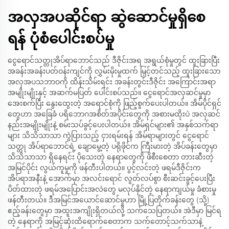
အလှအပဆိုင်ရာ ဆွဲဆောင်မှုရှိစေ
ရန် ပုံစံပေါင်းစပ်မှု
ငွေရောင်သတ္တုအိပ်ရာဘောင်သည် ဒီဇိုင်းအရ အရွယ်စုံမှုတွင် ထူးခြားပြီး
အခန်းအခန်းပတ်ဝန်းကျင်ကို လွှမ်းမိုးမှုထက် မြှင့်တင်သည့် ထူးခြားသော
အလှအပသဘာဝကို ထိန်းသိမ်းရင်း အခန်းတွင်းဒီဇိုင်း အကြောင်းအရာ
အမျိုးမျိုးနှင့် အဆက်မပြတ် ပေါင်းစပ်သည်။ ငွေရောင်အလှဆင်မှုမှာ
အေးစက်ပြီး နွေးထွေးတဲ့ အရောင်စုံကို ဖြည့်စွက်ပေးပါတယ်။ အိမ်ပိုင်ရှင်
တွေဟာ အခြေခံ ပရိဘောဂအစိတ်အပိုင်းတွေကို အစားမထိုးပဲ အလှဆင်
နည်းအမျိုးမျိုးနဲ့ စမ်းသပ်ခွင့်ပေးပါတယ်။ အိမ်ရှင်များ၏ အနှစ်သက်ရာ
များ သိသိသာသာ ကွဲပြားသည့် ငှားရမ်းရန် အိမ်ရာများတွင် ငွေရောင်
သတ္တု အိပ်ရာဘောင်ရဲ့ ချောမွေ့တဲ့ ပရိုဖိုင်က ကြီးမားတဲ့ အိပ်ခန်းတွေမှာ
သိသိသာသာ ရှိနေရင်း ပိုသေးတဲ့ နေရာတွေကို ဖိစီးစေတာ တားဆီးတဲ့
အမြင်ပိုင်း လွယ်ကူမှုကို ဖန်တီးပါတယ်။ ပွင့်လင်းတဲ့ ဖရမ်ဒီဇိုင်းက
အိပ်ရာအနီးနဲ့ အောက်မှာ အလင်းရောင် လွတ်လပ်စွာ စီးဆင်းခွင့်ပေးပြီး
ပိတ်ထားတဲ့ ဖရမ်အပြောင်းအလဲတွေ မလုပ်နိုင်တဲ့ နေရာကျယ်မှု ခံစားမှု
ဖန်တီးတယ်။ ဒီအမြင်အယောင်ဆောင်မှုဟာ မြို့ပြတိုက်ခန်းတွေ (သို့)
ဧည့်ခန်းတွေမှာ အထူးအကျိုးရှိတယ်လို့ သက်သေပြတယ်။ အဲဒီမှာ မြင်ရ
တဲ့ နေရာကို အမြင့်ဆုံးထိရောက်စေတာက သက်တောင့်သက်သာနဲ့