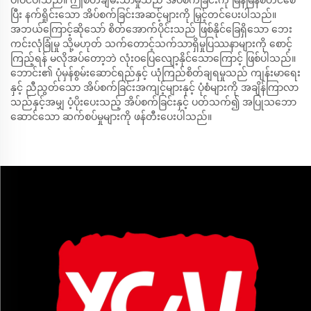
ပါဝင်ပါသည်။ ဤစိတ်ချမ်းသာမှုသည် အိပ်စက်ခြင်းကို မြန်မြန်စတင်စေ
ပြီး နက်ရှိုင်းသော အိပ်စက်ခြင်းအဆင့်များကို မြှင့်တင်ပေးပါသည်။
အဘယ်ကြောင့်ဆိုသော် စိတ်အောက်ပိုင်းသည် ဖြစ်နိုင်ခြေရှိသော ဘေး
ကင်းလုံခြုံမှု သို့မဟုတ် သက်တောင့်သက်သာရှိမှုပြဿနာများကို စောင့်
ကြည့်ရန် မလိုအပ်တော့ဘဲ လုံးဝပြေလျော့နိုင်သောကြောင့် ဖြစ်ပါသည်။
ဘောင်း၏ ပုံမှန်စွမ်းဆောင်ရည်နှင့် ယုံကြည်စိတ်ချရမှုသည် ကျန်းမာရေး
နှင့် ညီညွတ်သော အိပ်စက်ခြင်းအကျင့်များနှင့် ပုံစံများကို အချိန်ကြာလာ
သည်နှင့်အမျှ ပံ့ပိုးပေးသည့် အိပ်စက်ခြင်းနှင့် ပတ်သက်၍ အပြုသဘော
ဆောင်သော ဆက်စပ်မှုများကို ဖန်တီးပေးပါသည်။