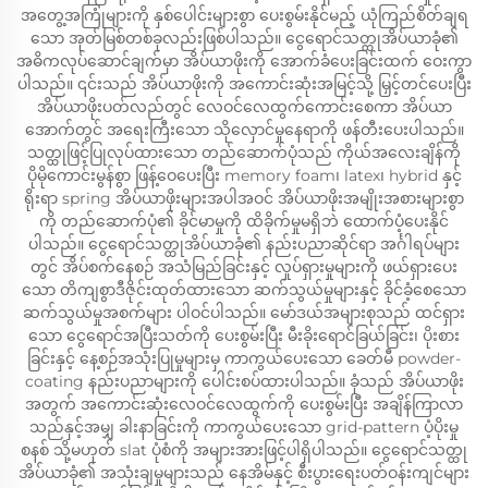
အတွေ့အကြုံများကို နှစ်ပေါင်းများစွာ ပေးစွမ်းနိုင်မည့် ယုံကြည်စိတ်ချရ
သော အုတ်မြစ်တစ်ခုလည်းဖြစ်ပါသည်။ ငွေရောင်သတ္ထုအိပ်ယာခုံ၏
အဓိကလုပ်ဆောင်ချက်မှာ အိပ်ယာဖိုးကို အောက်ခံပေးခြင်းထက် ဝေးကွာ
ပါသည်။ ၎င်းသည် အိပ်ယာဖိုးကို အကောင်းဆုံးအမြင့်သို့ မြှင့်တင်ပေးပြီး
အိပ်ယာဖိုးပတ်လည်တွင် လေဝင်လေထွက်ကောင်းစေကာ အိပ်ယာ
အောက်တွင် အရေးကြီးသော သိုလှောင်မှုနေရာကို ဖန်တီးပေးပါသည်။
သတ္ထုဖြင့်ပြုလုပ်ထားသော တည်ဆောက်ပုံသည် ကိုယ်အလေးချိန်ကို
ပိုမိုကောင်းမွန်စွာ ဖြန့်ဝေပေးပြီး memory foam၊ latex၊ hybrid နှင့်
ရိုးရာ spring အိပ်ယာဖိုးများအပါအဝင် အိပ်ယာဖိုးအမျိုးအစားများစွာ
ကို တည်ဆောက်ပုံ၏ ခိုင်မာမှုကို ထိခိုက်မှုမရှိဘဲ ထောက်ပံ့ပေးနိုင်
ပါသည်။ ငွေရောင်သတ္ထုအိပ်ယာခုံ၏ နည်းပညာဆိုင်ရာ အင်္ဂါရပ်များ
တွင် အိပ်စက်နေစဉ် အသံမြည်ခြင်းနှင့် လှုပ်ရှားမှုများကို ဖယ်ရှားပေး
သော တိကျစွာဒီဇိုင်းထုတ်ထားသော ဆက်သွယ်မှုများနှင့် ခိုင်ခံ့စေသော
ဆက်သွယ်မှုအစက်များ ပါဝင်ပါသည်။ မော်ဒယ်အများစုသည် ထင်ရှား
သော ငွေရောင်အပြီးသတ်ကို ပေးစွမ်းပြီး မီးခိုးရောင်ခြယ်ခြင်း၊ ပိုးစား
ခြင်းနှင့် နေ့စဉ်အသုံးပြုမှုများမှ ကာကွယ်ပေးသော ခေတ်မီ powder-
coating နည်းပညာများကို ပေါင်းစပ်ထားပါသည်။ ခုံသည် အိပ်ယာဖိုး
အတွက် အကောင်းဆုံးလေဝင်လေထွက်ကို ပေးစွမ်းပြီး အချိန်ကြာလာ
သည်နှင့်အမျှ ခါးနာခြင်းကို ကာကွယ်ပေးသော grid-pattern ပံ့ပိုးမှု
စနစ် သို့မဟုတ် slat ပုံစံကို အများအားဖြင့်ပါရှိပါသည်။ ငွေရောင်သတ္ထု
အိပ်ယာခုံ၏ အသုံးချမှုများသည် နေအိမ်နှင့် စီးပွားရေးပတ်ဝန်းကျင်များ