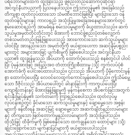
ပရိဘောဂများထက် ထူးခြားသည့် ဖွဲ့စည်းတည်ဆောက်ပုံဆိုင်ရာ
အင်ဂျင်နီယာပညာကို ပြသနေပါသည်။ ဤသာလွန်မှု၏ အခြေခံသည်
တိကျစွာ ထုတ်လုပ်ထားသော သံမဏိဘောင်ဖြစ်ပြီး များပြားသော ဝန်
ထုတ်ဝန်ပိုးများနှင့် ကာလရှည် အသုံးပြုမှုအခြေအနေများအောက်တွင်
စွမ်းဆောင်ရည်ကို အာမခံရန် စမ်းသပ်မှုများကို ခံယူထားပါသည်။ ဆက်
သွယ်မှုအမှတ်တိုင်တိုင်းတွင် ဖိအားကို ဘောင်ဖွဲ့စည်းပုံတစ်လျှောက်
တစ်သမတ်တည်းဖြန့်ဖြူးပေးသည့် အားကောင်းသော ဆက်သွယ်မှုများ
ပါဝင်ပြီး အားနည်းသော အမှတ်တို့ကို ဖယ်ရှားပေးကာ အဆင့်နိမ့်ပစ္စည်း
များတွင် အများအားဖြင့် ပျက်စီးမှုကို ဖြစ်စေပါသည်။ အင်ဂျင်နီယာ
ပညာ၏ ထူးချွန်မှုသည် အိပ်ယာကို ထောက်ပံ့ပေးသည့် စနစ်တွင်ပါ ပါဝင်
ပြီး ပုံမှန်အားဖြင့် အပြည့်အဝ တံတားကြိုးစီထားမှု (သို့) ကွက်လပ်ပုံစံ
အောက်ခံကို ပေါင်းစပ်ထားပါသည်။ ၎င်းသည် အိပ်ယာကို ပိုမိုကောင်းမွန်
စွာ ထောက်ပံ့ပေးပြီး လေဝင်လေထွက်ကောင်းမွန်စေပါသည်။ ဤသိမ်မွေ့
သော ဒီဇိုင်းသည် အိပ်ယာပေါ်တွင် ခါးနာခြင်းကို ကာကွယ်ပေးပြီး
ကျောရိုးတန်းနှင့် ဖိအားဖြန့်ဖြူးမှုကို မှန်ကန်စေကာ အိပ်စက်ခြင်းအတွက်
ရင်းနှီးမြှုပ်နှံမှု၏ သက်တမ်းကို ကြာရှည်စေပါသည်။ ထုတ်လုပ်မှု
လုပ်ငန်းစဉ်တွင် ခိုင်မာသော ဆက်သွယ်မှုများနှင့် ချောမွေ့သော အစွန်း
များကို ဖန်တီးရန် အဆင့်မြင့် ချောမွေ့သော အဆက်ချိတ်နည်းလမ်းများ
နှင့် တိကျသော ဖြတ်တောက်မှုနည်းလမ်းများကို အသုံးပြုပါသည်။
ထိုသို့ဖြင့် ထိခိုက်မှုကို ဖြစ်စေနိုင်သော ထက်ချွန်သော ထောင့်များ (သို့)
ချုံင်းခြောက်သော မျက်နှာပြင်များကို ဖယ်ရှားပေးပါသည်။
အရည်အသွေးထိန်းချုပ်မှုများသည် ဘောင်၏ အစိတ်အပိုင်းအားလုံး