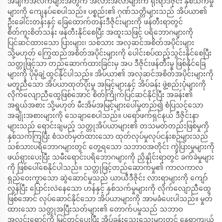
အချက်အလက်များအတွက် အလားအလာများက ရိုးရာဒီဇိုင်း နှစ်သက်မှု
များကို ကျေနပ်စေပါသည်။ ပစ္စည်း၏ ဂုဏ်သတ္တိများသည် အိပ်ယာ၏
ဦးခေါင်းတန်းနှင့် ခြေထောက်တန်းဒီဇိုင်းများကို ဖန်တီးရာတွင်
စိတ်ကူးစိတ်သန်း ဖန်တီးနိုင်စေပြီး အထူးသဖြင့် ပရိဘောဂများကို
ပြင်ဆင်ထားသော ပြားများ၊ သစ်သား အလှဆင်အစိတ်အပိုင်းများ
သို့မဟုတ် ကြွေထည်အစိတ်အပိုင်းများကို ပေါင်းစပ်ထည့်သွင်းနိုင်စေပြီး
သတ္တုဖြင့်သာ တည်ဆောက်ထားခြင်းမှ အပ ဒီဇိုင်းဖန်တီးမှု ဖြစ်နိုင်ခြေ
များကို ပိုမိုချဲ့ထွင်နိုင်ပါသည်။ အိပ်ယာ၏ အလှဆင်အစိတ်အပိုင်းများကို
မတူညီသော အိပ်ယာထုတ်ပိုးမှု အမြင့်များနှင့် အိပ်ခန်း ဖွဲ့စည်းပုံများကို
လိုက်လျောညီထွေဖြစ်အောင် စိတ်ကြိုက်ပြင်ဆင်နိုင်ပြီး အခန်း၏
အရွယ်အစား သို့မဟုတ် မီးအိမ်အမြင့်များပေါ်မူတည်၍ စံပြသင့်သော
အချိုးအစားများကို သေချာစေပါသည်။ ပရော်ဖက်ရှင်နယ် ဒီဇိုင်းနာ
များသည် ရောင်းချမည့် သတ္တုအိပ်ယာများ၏ တသမတ်တည်းဖြစ်မှုကို
နှစ်သက်ကြပြီး စံသတ်မှတ်ထားသော ထုတ်လုပ်မှုလုပ်ငန်းစဉ်များသည်
သစ်သားပရိဘောဂများတွင် တွေ့ရသော သဘာဝအတိုင်း ကွဲပြားမှုများကို
ဖယ်ရှားပေးပြီး သမီးရောင်းပရိဘောဂများကို ညှိနှိုင်းရာတွင် ခက်ခဲမှုများ
ကို ဖြစ်ပေါ်စေနိုင်ပါသည်။ သတ္တုဖြင့်တည်ဆောက်မှု၏ ကာလကာလ
ရှည်ဝေးကွာသော ဆွဲဆောင်မှုသည် ယာယီဒီဇိုင်း လားရာများကို ကျော်
လွန်ပြီး ပြောင်းလဲနေသော ဟန်နှင့် နှစ်သက်မှုများကို လိုက်လျောညီထွေ
ဖြစ်အောင် လုပ်ဆောင်နိုင်သော အိပ်ယာများကို အာမခံပေးပါသည်။ မှုတ်
ထားသော သတ္တုအပြီးသတ်များ၏ တောက်ပမှုသည် သဘာဝ
အလင်းရောင်ကို မြှင့်တင်ပေးပြီး အိပ်ခန်းသေးသေးများတွင် နေရာကျယ်