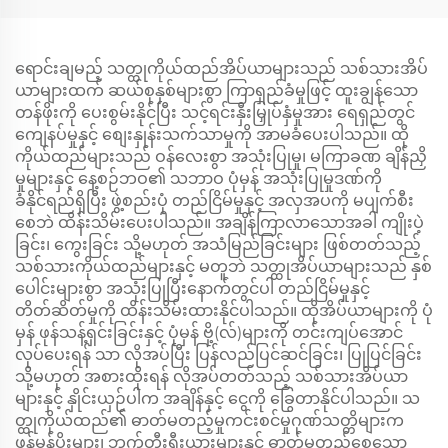
ရောင်းချမည့် သတ္ထုကိုယ်ထည်အိပ်ယာများသည် သစ်သားအိပ်
ယာများထက် ဆယ်စုနှစ်များစွာ ကြာရှည်ခံမှုဖြင့် ထူးချွန်သော
တန်ဖိုးကို ပေးစွမ်းနိုင်ပြီး သင့်ရင်းနှီးမြှုပ်နှံမှုအား ရေရှည်တွင်
ကျေနပ်မှုနှင့် စျေးနှုန်းသက်သာမှုကို အာမခံပေးပါသည်။ ထို
ကိုယ်ထည်များသည် ဝန်လေးစွာ အသုံးပြုမှု၊ မကြာခဏ ချိန်ညှိ
မှုများနှင့် နေ့စဉ်ဘဝ၏ သဘာဝ ပုံမှန် အသုံးပြုမှုဒဏ်ကို
ခံနိုင်ရည်ရှိပြီး ဖွဲ့စည်းပုံ တည်ငြိမ်မှုနှင့် အလှအပကို မပျက်စီး
စေဘဲ ထိန်းသိမ်းပေးပါသည်။ အချိန်ကြာလာသောအခါ ကျိုးပဲ့
ခြင်း၊ ကွေးခြင်း သို့မဟုတ် အသံမြည်ခြင်းများ ဖြစ်တတ်သည့်
သစ်သားကိုယ်ထည်များနှင့် မတူဘဲ သတ္ထုအိပ်ယာများသည် နှစ်
ပေါင်းများစွာ အသုံးပြုပြီးနောက်တွင်ပါ တည်ငြိမ်မှုနှင့်
တိတ်ဆိတ်မှုကို ထိန်းသိမ်းထားနိုင်ပါသည်။ ထိုအိပ်ယာများကို ပုံ
မှန် ဖုန်သန့်ရှင်းခြင်းနှင့် ပုံမှန် ဗို့(လ်)များကို တင်းကျပ်အောင်
လုပ်ပေးရန် သာ လိုအပ်ပြီး ပြန်လည်ပြင်ဆင်ခြင်း၊ ပြုပြင်ခြင်း
သို့မဟုတ် အစားထိုးရန် လိုအပ်တတ်သည့် သစ်သားအိပ်ယာ
များနှင့် နှိုင်းယှဉ်ပါက အချိန်နှင့် ငွေကို ခြွေတာနိုင်ပါသည်။ သ
တ္ထုကိုယ်ထည်၏ ဓာတ်မတည့်မှုကင်းစင်မှုဂုဏ်သတ္တိများက
ဖုန်မှုန့်ပိုးများ၊ ဘက်တီးရီးယားများနှင့် ဓာတ်မတည့်စေသော