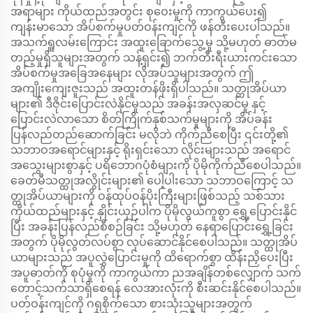
အရာများ ကိုယ်ထည်အတွင်း စုဝေးမှုကို ကာကွယ်ပေး၍
ကျန်းမာသော အိပ်စက်မှုပတ်ဝန်းကျင်ကို ဖန်တီးပေးပါသည်။
အသက်ရှူလမ်းကြောင်း အထူးခြောက်သွေ့မှု သို့မဟုတ် ဓာတ်မ
တည့်မှုရှိသူများအတွက် သန့်ရှင်း၍ ဘက်တီးရီးယားကင်းသော
အိပ်စက်မှုအခြေအနေများ လိုအပ်သူများအတွက် ဤ
အကျိုးကျေးဇူးသည် အထူးတန်ဖိုးရှိပါသည်။ သတ္ထုအိပ်ယာ
များ၏ ဒီဇိုင်းပြောင်းလဲနိုင်မှုသည် အခန်းအလှဆင်မှု နှင့်
ပြောင်းလဲလာသော စိတ်ကြိုက်နှစ်သက်မှုများကို အိပ်ခန်း
ပြန်လည်တည်ဆောက်ခြင်း မလိုဘဲ ကိုက်ညီစေပြီး ၎င်းတို့၏
သဘာဝအရောင်များနှင့် ရိုးရှင်းသော လိုင်းများသည် အရောင်
အသွေးများစွာနှင့် ပရိဘောဂပုံစံများကို ပိုမိုကိုက်ညီစေပါသည်။
ခေတ်မီသတ္ထုအလွိုင်းများ၏ ပေါ့ပါးသော သဘာဝကြောင့် သ
တ္ထုအိပ်ယာများကို ဝန်ထုပ်ဝန်ပိုးကြီးများဖြစ်သည့် သစ်သား
ကိုယ်ထည်များနှင့် နှိုင်းယှဉ်ပါက ပိုမိုလွယ်ကူစွာ ရွှေ့ပြောင်းနိုင်
ပြီး အခန်းပြန်လည်စီစဉ်ခြင်း သို့မဟုတ် နေရာပြောင်းရွှေ့ခြင်း
အတွက် ပိုမိုလွတ်လပ်စွာ လုပ်ဆောင်နိုင်စေပါသည်။ သတ္ထုအိပ်
ယာများသည် အပူလွှဲပြောင်းမှုကို ထိရောက်စွာ ထိန်းညှိပေးပြီး
အပူဓာတ်ကို စုပုံမှုကို ကာကွယ်ကာ ညအချိန်တစ်လျှောက် သက်
တောင့်သက်သာရှိစေရန် လေအားလုံးကို စီးဆင်းနိုင်စေပါသည်။
ပတ်ဝန်းကျင်ကို ဂရုစိုက်သော စားသုံးသူများအတွက်