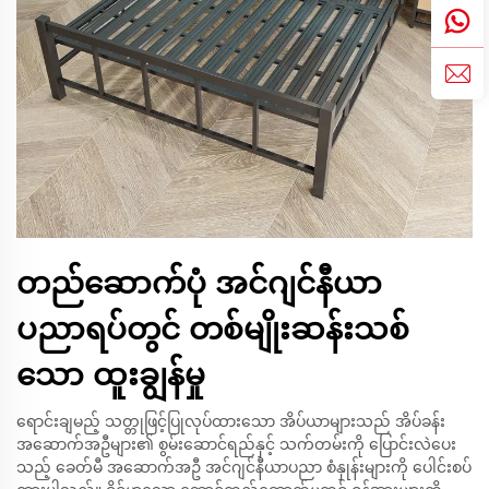
တည်ဆောက်ပုံ အင်ဂျင်နီယာ
ပညာရပ်တွင် တစ်မျိုးဆန်းသစ်
သော ထူးချွန်မှု
ရောင်းချမည့် သတ္တုဖြင့်ပြုလုပ်ထားသော အိပ်ယာများသည် အိပ်ခန်း
အဆောက်အဦများ၏ စွမ်းဆောင်ရည်နှင့် သက်တမ်းကို ပြောင်းလဲပေး
သည့် ခေတ်မီ အဆောက်အဦ အင်ဂျင်နီယာပညာ စံနှုန်းများကို ပေါင်းစပ်