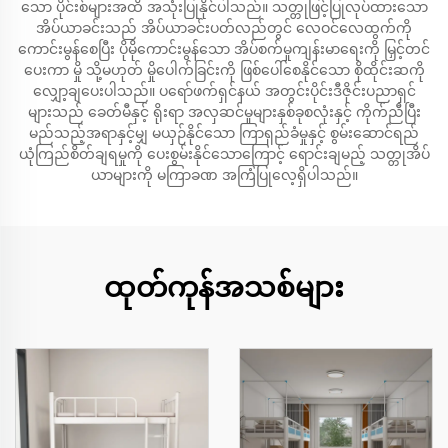
သော ပိုင်းစ်များအထိ အသုံးပြုနိုင်ပါသည်။ သတ္တုဖြင့်ပြုလုပ်ထားသော
အိပ်ယာခင်းသည် အိပ်ယာခင်းပတ်လည်တွင် လေဝင်လေထွက်ကို
ကောင်းမွန်စေပြီး ပိုမိုကောင်းမွန်သော အိပ်စက်မှုကျန်းမာရေးကို မြှင့်တင်
ပေးကာ မှို သို့မဟုတ် မှိုပေါက်ခြင်းကို ဖြစ်ပေါ်စေနိုင်သော စိုထိုင်းဆကို
လျှော့ချပေးပါသည်။ ပရော်ဖက်ရှင်နယ် အတွင်းပိုင်းဒီဇိုင်းပညာရှင်
များသည် ခေတ်မီနှင့် ရိုးရာ အလှဆင်မှုများနှစ်ခုစလုံးနှင့် ကိုက်ညီပြီး
မည်သည့်အရာနှင့်မျှ မယှဉ်နိုင်သော ကြာရှည်ခံမှုနှင့် စွမ်းဆောင်ရည်
ယုံကြည်စိတ်ချရမှုကို ပေးစွမ်းနိုင်သောကြောင့် ရောင်းချမည့် သတ္တုအိပ်
ယာများကို မကြာခဏ အကြံပြုလေ့ရှိပါသည်။
ထုတ်ကုန်အသစ်များ