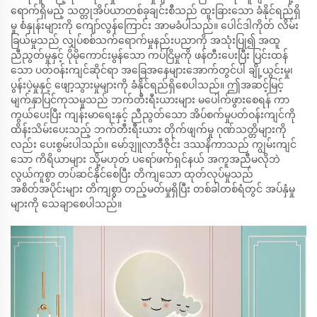
ရောက်ရှိမည့် သတ္တုအိပ်ယာတစ်ခုချင်းစီသည် ထူးခြားသော ခံနိုင်ရည်ရှိ
မှု စံနှုန်းများကို ကျော်လွန်ကြောင်း အာမခံပါသည်။ ပေါင်ဒါကိုတ် လိမ်း
ခြယ်မှုသည် လျှပ်စစ်သက်ရောက်မှုနည်းပညာကို အသုံးပြု၍ အထူ
ညီညွတ်မှုနှင့် ပိုမိုကောင်းမွန်သော ကပ်ငြိမှုကို ဖန်တီးပေးပြီး ပြင်းထန်
သော ပတ်ဝန်းကျင်ဆိုင်ရာ အခြေအနေများအောက်တွင်ပါ ချို့ယွင်းမှု၊
ပွန်းပဲ့မှုနှင့် ဖျော့သွားမှုများကို ခံနိုင်ရည်ရှိစေပါသည်။ ဤအဆင့်မြင့်
မျက်နှာပြင်ကုသမှုသည် ဘက်တီးရီးယားများ မပေါက်ဖွားစေရန် ကာ
ကွယ်ပေးပြီး ကျန်းမာရေးနှင့် ညီညွတ်သော အိပ်စက်မှုပတ်ဝန်းကျင်ကို
ထိန်းသိမ်းပေးသည့် ဘက်တီးရီးယား တိုက်ဖျက်မှု ဂုဏ်သတ္တိများကို
လည်း ပေးစွမ်းပါသည်။ မော်ဒျူလာဒီဇိုင်း ဒဿနိကာသည် ကျွမ်းကျင်
သော ကိရိယာများ သို့မဟုတ် ပရော်ဖက်ရှင်နယ် အကူအညီမလိုဘဲ
လွယ်ကူစွာ တပ်ဆင်နိုင်စေပြီး တိကျသော ထုတ်လုပ်မှုသည်
အစိတ်အပိုင်းများ တိကျစွာ တည့်မတ်မှုရှိပြီး တစ်ခါတစ်ရံတွင် အပ်နှံမှု
များကို သေချာစေပါသည်။