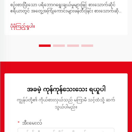
စဉ်းစားပြီးသော ပရိဘောဂရွေးချယ်မှုများဖြင့် စားသောက်ဆိုင်
ဧရိယာတွင် အတွေ့အကြုံကောင်းများဖန်တီးခြင်း စားသောက်ဆိုင်
ဧရိယာသည် အစားအစာမျှသာမဟုတ်ဘဲ အမှတ်တရများဖန်တီး
ရာနေရာ၊ စကားပြောဆိုမှုများကို ပျံ့နှံ့စေသည့်နေရာနှင့်
ပိုမိုကြည့်ရှုပါ။
အစားအစာကောင်းများနှင့် အပ်စားသောက်ဆိုင်ဧရိယာတွင်
ဆက်ဆံရေးကို ခိုင်မာစေသည့်နေရာတို့ဖြစ်ပါသည်။
အခမဲ့ ကုန်ကုန်သေးသေး ရယူပါ
ကျွန်ုပ်တို့၏ ကိုယ်စားလှယ်သည် မကြာမီ သင့်ထံသို့ ဆက်
သွယ်ပါမည်။
အီးမေးလ်