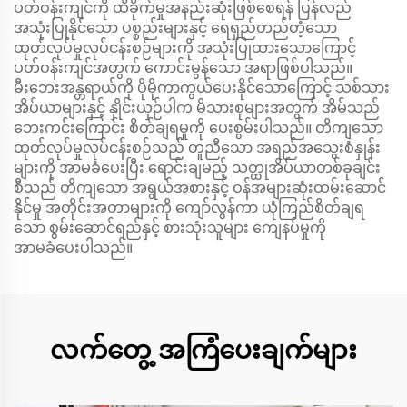
ပတ်ဝန်းကျင်ကို ထိခိုက်မှုအနည်းဆုံးဖြစ်စေရန် ပြန်လည်
အသုံးပြုနိုင်သော ပစ္စည်းများနှင့် ရေရှည်တည်တံ့သော
ထုတ်လုပ်မှုလုပ်ငန်းစဉ်များကို အသုံးပြုထားသောကြောင့်
ပတ်ဝန်းကျင်အတွက် ကောင်းမွန်သော အရာဖြစ်ပါသည်။
မီးဘေးအန္တရာယ်ကို ပိုမိုကာကွယ်ပေးနိုင်သောကြောင့် သစ်သား
အိပ်ယာများနှင့် နှိုင်းယှဉ်ပါက မိသားစုများအတွက် အိမ်သည်
ဘေးကင်းကြောင်း စိတ်ချရမှုကို ပေးစွမ်းပါသည်။ တိကျသော
ထုတ်လုပ်မှုလုပ်ငန်းစဉ်သည် တူညီသော အရည်အသွေးစံနှုန်း
များကို အာမခံပေးပြီး ရောင်းချမည့် သတ္ထုအိပ်ယာတစ်ခုချင်း
စီသည် တိကျသော အရွယ်အစားနှင့် ဝန်အများဆုံးထမ်းဆောင်
နိုင်မှု အတိုင်းအတာများကို ကျော်လွန်ကာ ယုံကြည်စိတ်ချရ
သော စွမ်းဆောင်ရည်နှင့် စားသုံးသူများ ကျေနပ်မှုကို
အာမခံပေးပါသည်။
လက်တွေ့ အကြံပေးချက်များ