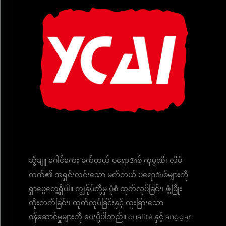
ဆွီချူ ဂေါင်ကေး မက်တယ် ပရောဒักစ် ကုမ္ပဏီ၊ လီမိ
တက်၏ အရှင်းလင်းသော မက်တယ် ပရောဒักစ်များကို
ရှာဖွေတွေ့ရှိပါ။ ကျွန်ုပ်တို့မှ ပုံစံ ထုတ်လုပ်ခြင်း၊ ဖွံ့ဖြိုး
တိုးတက်ခြင်း၊ ထုတ်လုပ်ခြင်းနှင့် ထူးခြားသော
ဝန်ဆောင်မှုများကို ပေးပို့ပါသည်။ qualité နှင့် anggan