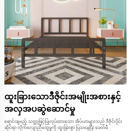
ထူးခြားသောဒီဇိုင်းအမျိုးအစားနှင့်
အလှအပဆွဲဆောင်မှု
ရောင်းချမည့် သတ္တုဖြင့်ပြုလုပ်ထားသော အိပ်ယာများသည် ဒီဇိုင်းပိုင်း
ဆိုင်ရာ လိုက်လျောညီထွေမှုကို ထူးခြားစွာ ပြသနေပြီး ခေတ်မီ