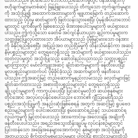
ထားပါသည်။ ခိုင်မာသော ဘောင်တည်ဆောက်မှုတွင် ဝန်အားများကို
ဗဟိုချက်များမှတစ်ဆင့် ဖြန့်ဖြူးပေးသည့် တိကျသော တွက်ချက်မှုများ
ကို အသုံးပြု၍ အထောက်အထားများကို ဗျူဟာမြောက် တည်ဆောက်
ထားသည့် ပံ့ပိုးမှု ဓာတ်များကို ဖြတ်သန်းသွားစေပြီး ပုံမှန်အိပ်ယာဘောင်
များတွင် ပျက်စီးမှုကို ဖြစ်စေသည့် ဖိအားစုပေါင်းမှုများကို ဖယ်ရှားပေး
ပါသည်။ ဤကဲ့သို့သော ခေတ်မီ အင်ဂျင်နီယာပညာ ချဉ်းကပ်မှုများက
သတ္တုဖြင့်ပြုလုပ်ထားသော အိပ်ယာများသည် ပိုမိုမြင့်မားသော ဝန်အား
ကို ခံနိုင်ရည်ရှိစေပြီး အပြည့်အဝ တည်ငြိမ်မှုကို ထိန်းသိမ်းနိုင်ကာ အဆင့်
နိမ့်ပစ္စည်းများတွင် တွေ့ရလေ့ရှိသည့် အသံများကို ဖယ်ရှားပေးပါသည်။
ထုတ်လုပ်မှုတွင် အသုံးပြုသည့် ဆော်ဒါနည်းပညာသည် သတ္တုပစ္စည်း
များကြားတွင် မော်လီကျူးအဆင့် ချိတ်ဆက်မှုများကို ဖန်တီးပေးပြီး
မူလပစ္စည်းများထက်ပင် ပိုမိုခိုင်ခံ့သည့် အဆက်များကို ဖန်တီးပေး
ပါသည်။ ဤအဆင့်မြင့် တည်ဆောက်မှုနည်းလမ်းသည် ခလုတ်များဖြင့်
ချိတ်ဆက်ထားသည့် အစားထိုးပစ္စည်းများတွင် တွေ့ရလေ့ရှိသည့်
ချို့ယွင်းမှုများကို ကာကွယ်ပေးပြီး ပြင်ဆင်မှုမလိုဘဲ ဆယ်စုနှစ်များ
တိုင်အောင် အလုပ်လုပ်နိုင်စေပါသည်။ ဘောင်၏ ဂျီဩမေတြီသည်
ပစ္စည်းအသုံးပြုမှုကို အနည်းဆုံးဖြစ်စေရန် အတွက် အဆင့်မြင့် ရူပဗေဒ
စည်းမျဉ်းများကို ပေါင်းစပ်ထားပြီး စွမ်းဆောင်ရည်နှင့် သယ်ဆောင်ရ
လွယ်ကူမှုကို မြှင့်တင်ပေးသည့် အားကောင်းမှု-အလေးချိန် အချိုးကို
ဖန်တီးပေးပါသည်။ အရည်အသွေးထိန်းချုပ်မှု လုပ်ငန်းစဉ်များတွင်
ပြင်းထန်သော အခြေအနေများအောက်တွင် နှစ်များစွာ အသုံးပြုမှုကို
အတုယူသည့် စိုက်ထုတ်မှုစမ်းသပ်မှုများ ပါဝင်ပြီး စားသုံးသူများထံသို့