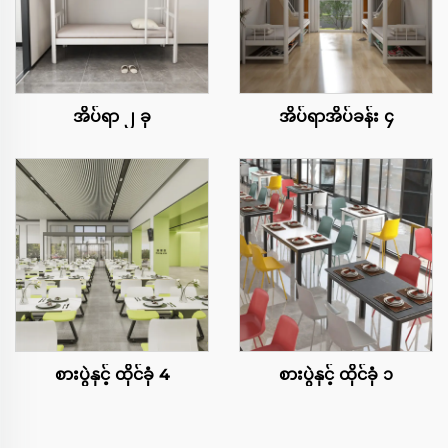
အိပ်ရာ ၂ ခု
အိပ်ရာအိပ်ခန်း ၄
စားပွဲနှင့် ထိုင်ခုံ 4
စားပွဲနှင့် ထိုင်ခုံ ၁