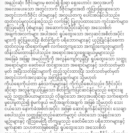
အနည်းဆုံး ဒီဇိုင်းများမှ စတင်၍ ရိုးရာ ရှေးဟောင်း အလှအပကို
အလေးပေးသော အတွင်းဘက် ဒီဇိုင်းများအထိ ကွဲပြားခြားနားသော
အတွင်းဘက်ဒီဇိုင်း ဝါဒများနှင့် အလွယ်တကူ ပေါင်းစပ်နိုင်ပါသည်။
ထုတ်လုပ်မှုလုပ်ငန်းစဉ်သည် လက်ဖြင့် ပြုလုပ်ထားသော ကွင်းဆက်များ၊
ဂျီဩမေတြီ ပုံစံများနှင့် အဆောက်အဦပိုင်းဆိုင်ရာ အသေးစိတ်
အချက်အလက်များ အပါအဝင် ရှုပ်ထွေးသော အလှဆင်အစိတ်အပိုင်း
များကို ခွင့်ပြုပေးပြီး စိတ်ကြိုက် ပရိဘောဂများနှင့် ယှဉ်ပြိုင်နိုင်စေကာ
ထုတ်လုပ်မှု ထိရောက်မှု၏ လက်တွေ့ကျသော အကျိုးကျေးဇူးများကို
ထိန်းသိမ်းထားနိုင်ပါသည်။ အရောင်အသွေးရွေးချယ်မှုများသည်
အခြေခံ အဖြူ၊ အမည်းတို့ကို အလွန်ကျော်လွန်ပြီး ရှုပ်ထွေးသော သတ္တု
အရောင်များ၊ ခေတ်ပေါ် ထင်ရှားသော အရောင်များနှင့် သတ်သတ်မှတ်
မှတ် အပြီးသတ်ခြင်းများကို ထည့်သွင်းထားပြီး သတ်သတ်မှတ်မှတ်
အတွင်းဘက်အလှဆင်မှု အကြံပြုချက်များ သို့မဟုတ်
ကိုယ်ရေးကိုယ်တာ နှစ်သက်မှုများနှင့် ကိုက်ညီစေပါသည်။ ဒီဇိုင်းပိုင်း
ဆိုင်ရာ အလွန်ကျယ်ပြန့်သော စိတ်ကြိုက်ပြင်ဆင်နိုင်မှုသည် ရောင်းချ
မည့် သတ္တုအိပ်ယာများသည် လိုချင်သော အလှအပဆိုင်ရာ သက်ရောက်
မှုပေါ်မူတည်၍ စွဲမက်ဖွယ် ဗဟိုအချက်အချက် အဖြစ် သို့မဟုတ် သေး
ငယ်သော နောက်ခံအစိတ်အပိုင်း အဖြစ် ဆောင်ရွက်နိုင်ကြောင်း သေချာ
စေပါသည်။ သတ္တုဖြင့်တည်ဆောက်မှုတွင် ပါဝင်သော သန့်ရှင်းသော
မျဉ်းများနှင့် ဂျီဩမေတြီ တိကျမှုသည် ခေတ်မီသော ပရိဘောဂများနှင့်
မျက်နှာစာ သဟဇာတဖြစ်စေပြီး ရှုပ်ထွေးသော အသေးစိတ်