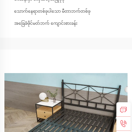
သောက်နေရာတစ်ခုပါသော မီတာဘက်တစ်ခု
အခြေခံဖိုင်မတ်ဘက် ကျောင်းစားခန်း