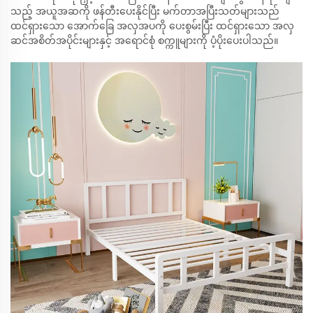
သည့် အယူအဆကို ဖန်တီးပေးနိုင်ပြီး မက်တာအပြီးသတ်များသည်
ထင်ရှားသော အောက်ခြေ အလှအပကို ပေးစွမ်းပြီး ထင်ရှားသော အလှ
ဆင်အစိတ်အပိုင်းများနှင့် အရောင်စုံ စက္ကူများကို ပံ့ပိုးပေးပါသည်။