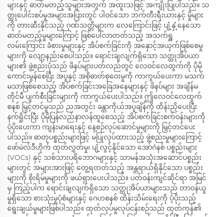
များနှင့် ဓာတ်မတည့်သူများအတွက် အထူးသဖြင့် အကျိုးပြုပါသည်။ သ
တ္ထုပေါင်းစပ်မှုအများအပြားတွင် ပါဝင်သော ဘက်တီးရီးယားနှင့် မှိုများ
ကို တားဆီးနိုင်သည့် ဂုဏ်သတ္တိများက လေကြောင်းဖြင့် ပျံ့နှံ့နေသော
ဓာတ်မတည့်မှုများကြောင့် ဖြစ်ပေါ်လာတတ်သည့် အသက်ရှူ
လမ်းကြောင်း ခံစားမှုများနှင့် အိပ်စက်ခြင်းကို အနှောင့်အယှက်ဖြစ်စေမှု
များကို လျော့နည်းစေပါသည်။ ရောင်းချလျက်ရှိသော သတ္ထုအိပ်ယာ
များ၏ ဖွဲ့စည်းပုံသည် ဖိနပ်များပတ်လည်တွင် လေဝင်လေထွက်ကို ပိုမို
ကောင်းမွန်စေပြီး အပူနှင့် အစိုဓာတ်စုဝေးမှုကို ကာကွယ်ပေးကာ မသက်
မသာဖြစ်စေသည့် အိပ်စက်ခြင်းအခြေအနေများနှင့် ဖိနပ်များ အချိန်မ
တိုင်မီ ပျက်စီးခြင်းများကို ကာကွယ်ပေးပါသည်။ ဤလေဝင်လေထွက်
စနစ် မြှင့်တင်မှုသည် ညအတွင်း ခန္တာကိုယ်အပူချိန်ကို ထိန်းညှိပေးပြီး
နက်ရှိုင်းပြီး ပိုမိုပြန်လည်နာလန်ထူစေသည့် အိပ်စက်ခြင်းစက်ဝန်းများကို
ပံ့ပိုးပေးကာ ကျန်းမာရေးနှင့် နေ့စဉ်လုပ်ဆောင်မှုများကို မြှင့်တင်ပေး
ပါသည်။ ဓာတုပစ္စည်းများဖြင့် မပြုလုပ်ထားသည့် ဖွဲ့စည်းမှုများကြောင့်
ဖော်မဲလ်ဒီဟိုက် ထုတ်လွှတ်မှု၊ ပျံ့လွင့်နိုင်သော အော်ဂဲနစ် ပစ္စည်းများ
(VOCs) နှင့် သစ်သားပရိဘောဂများနှင့် သာမန်အသုံးအဆောင်ပစ္စည်း
များတွင် အများအားဖြင့် တွေ့ရတတ်သည့် အန္တရာယ်ရှိနိုင်သော ပစ္စည်း
များကို စိုးရိမ်မှုများကို ဖယ်ရှားပေးပါသည်။ ပတ်ဝန်းကျင်ဆိုင်ရာ အမြင်
မှ ကြည့်ပါက ရောင်းချလျက်ရှိသော သတ္ထုအိပ်ယာများသည် တာဝန်ယူ
မှုရှိသော စားသုံးမှုပုံစံများနှင့် ဂေဟစနစ် ထိန်းသိမ်းရေးကို ပံ့ပိုးသည့်
ရွေးချယ်မှုများဖြစ်ပါသည်။ ထုတ်လုပ်မှုလုပ်ငန်းစဉ်သည် ထုတ်ကုန်၏