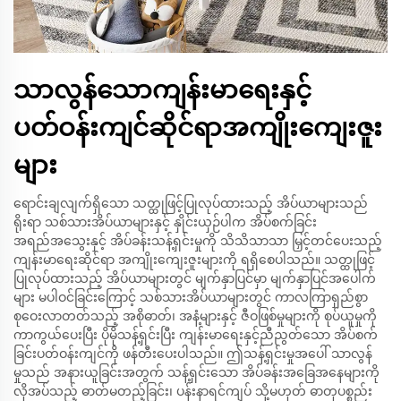
သာလွန်သောကျန်းမာရေးနှင့်
ပတ်ဝန်းကျင်ဆိုင်ရာအကျိုးကျေးဇူး
များ
ရောင်းချလျက်ရှိသော သတ္ထုဖြင့်ပြုလုပ်ထားသည့် အိပ်ယာများသည်
ရိုးရာ သစ်သားအိပ်ယာများနှင့် နှိုင်းယှဉ်ပါက အိပ်စက်ခြင်း
အရည်အသွေးနှင့် အိပ်ခန်းသန့်ရှင်းမှုကို သိသိသာသာ မြှင့်တင်ပေးသည့်
ကျန်းမာရေးဆိုင်ရာ အကျိုးကျေးဇူးများကို ရရှိစေပါသည်။ သတ္ထုဖြင့်
ပြုလုပ်ထားသည့် အိပ်ယာများတွင် မျက်နှာပြင်မှာ မျက်နှာပြင်အပေါက်
များ မပါဝင်ခြင်းကြောင့် သစ်သားအိပ်ယာများတွင် ကာလကြာရှည်စွာ
စုဝေးလာတတ်သည့် အစိုဓာတ်၊ အနံ့များနှင့် ဇီဝဖြစ်မှုများကို စုပ်ယူမှုကို
ကာကွယ်ပေးပြီး ပိုမိုသန့်ရှင်းပြီး ကျန်းမာရေးနှင့်ညီညွတ်သော အိပ်စက်
ခြင်းပတ်ဝန်းကျင်ကို ဖန်တီးပေးပါသည်။ ဤသန့်ရှင်းမှုအပေါ် သာလွန်
မှုသည် အနားယူခြင်းအတွက် သန့်ရှင်းသော အိပ်ခန်းအခြေအနေများကို
လိုအပ်သည့် ဓာတ်မတည့်ခြင်း၊ ပန်းနာရင်ကျပ် သို့မဟုတ် ဓာတုပစ္စည်း