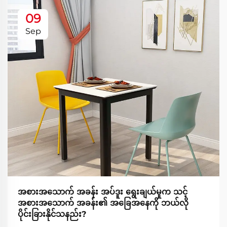
09
Sep
အစားအသောက် အခန်း အပ်ဒူး ရွေးချယ်မှုက သင့်
အစားအသောက် အခန်း၏ အခြေအနေကို ဘယ်လို
ပိုင်းခြားနိုင်သနည်း?