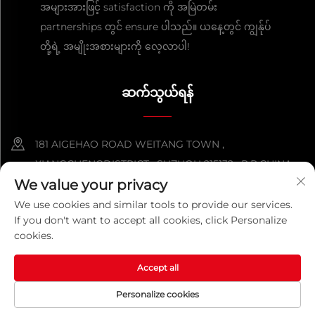
အများအားဖြင့် satisfaction ကို အမြဲတမ်း
partnerships တွင် ensure ပါသည်။ ယနေ့တွင် ကျွန်ုပ်
တို့ရဲ့ အမျိုးအစားများကို လေ့လာပါ!
ဆက်သွယ်ရန်
181 AIGEHAO ROAD WEITANG TOWN ,
XIANGCHENGDISTRICT , SUZHOU 215132 , P.R.CHINA
We value your privacy
+86-152 5000 0863
We use cookies and similar tools to provide our services.
If you don't want to accept all cookies, click Personalize
[email protected]
cookies.
Accept all
ကူးယူခွင့် © ၂၀၂၆ တရုတ်စူးကိုကွမ်းကို မက်တယ် ပရိုဒပ် ကုမ္ပဏီလီမစ်
တက်။ အကွက်အလိုက် ကာကွယ်ထားသည်။
လုံခြုံရေးမူဝါဒ
Personalize cookies