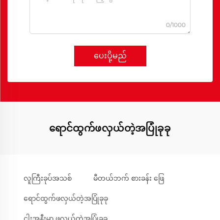
0/1000
ပေးပို့မည်
ရောင်ထွက်ဖလှယ်တဲ့အပြုံခုခု
လူကြီးခုပ်အသစ်
မီတယ်ဘက် စားခန်း ဖြေ
ရောင်ထွက်ဖလှယ်တဲ့အပြုံခုခု
ငါးအနီးမှာ ဖလှယ်တဲ့အပြုံခုခု