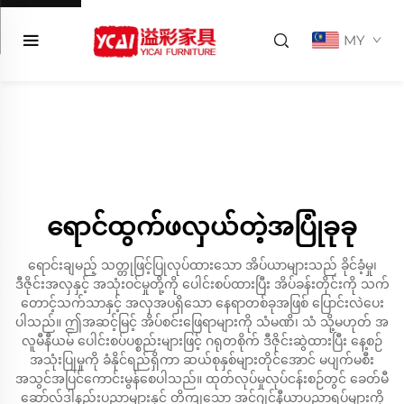
MY
ရောင်ထွက်ဖလှယ်တဲ့အပြုံခုခု
ရောင်းချမည့် သတ္တုဖြင့်ပြုလုပ်ထားသော အိပ်ယာများသည် ခိုင်ခံ့မှု၊
ဒီဇိုင်းအလှနှင့် အသုံးဝင်မှုတို့ကို ပေါင်းစပ်ထားပြီး အိပ်ခန်းတိုင်းကို သက်
တောင့်သက်သာနှင့် အလှအပရှိသော နေရာတစ်ခုအဖြစ် ပြောင်းလဲပေး
ပါသည်။ ဤအဆင့်မြင့် အိပ်စင်းဖြေရာများကို သံမဏိ၊ သံ သို့မဟုတ် အ
လူမီနီယမ် ပေါင်းစပ်ပစ္စည်းများဖြင့် ဂရုတစိုက် ဒီဇိုင်းဆွဲထားပြီး နေ့စဉ်
အသုံးပြုမှုကို ခံနိုင်ရည်ရှိကာ ဆယ်စုနှစ်များတိုင်အောင် မပျက်မစီး
အသွင်အပြင်ကောင်းမွန်စေပါသည်။ ထုတ်လုပ်မှုလုပ်ငန်းစဉ်တွင် ခေတ်မီ
ဆော်လ်ဒါနည်းပညာများနှင့် တိကျသော အင်ဂျင်နီယာပညာရပ်များကို