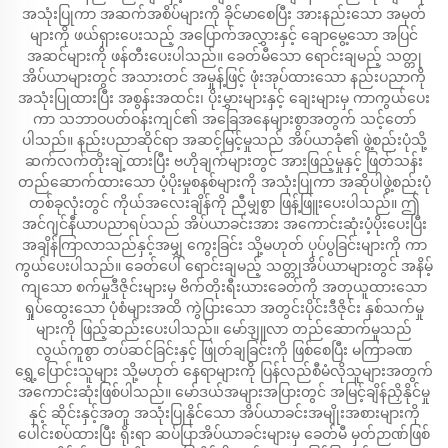
အသုံးပြုကာ အဆက်အစိပ်များကို ခိုင်မာစေပြီး အားနည်းသော အမှတ်
များကို ဖယ်ရှားပေးသည့် အပြောက်အလွှားနှင့် ချောမွေ့သော အပြင်
အဆင်များကို ဖန်တီးပေးပါသည်။ ခေတ်မီသော ရောင်းချမည့် သတ္တု
အိပ်ယာများတွင် အသားတင် အမှုန့်ဖြင့် ဖုံးအုပ်ထားသော နည်းပညာကို
အသုံးပြုထားပြီး အစွန်းအထင်း၊ ပိုးမွှားများနှင့် ချေးများမှ ကာကွယ်ပေး
ကာ သဘာဝပတ်ဝန်းကျင်၏ အခြေအနေများစွာအတွက် သင့်တော်
ပါသည်။ နည်းပညာဆိုင်ရာ အဆင့်မြင့်မှုသည် အိပ်ယာခုံ၏ ဖွဲ့စည်းပုံသို့
ဆက်လက်တိုးချဲ့ထားပြီး ဗဟိုချက်များတွင် အားဖြည့်မှုနှင့် ဖြတ်သန်း
တည်ဆောက်ထားသော ပံ့ပိုးမှုစနစ်များကို အသုံးပြုကာ အဆိုပါဖွဲ့စည်းပုံ
တစ်ခုလုံးတွင် ကိုယ်အလေးချိန်ကို ညီမျှစွာ ဖြန့်ဖြူးပေးပါသည်။ ဤ
အင်ဂျင်နီယာပညာရပ်သည် အိပ်ယာခင်းအား အကောင်းဆုံးပံ့ပိုးပေးပြီး
အချိန်ကြာလာသည်နှင့်အမျှ ကွေးခြင်း သို့မဟုတ် ပုပ်ပွခြင်းများကို ကာ
ကွယ်ပေးပါသည်။ ခေတ်ပေါ် ရောင်းချမည့် သတ္တုအိပ်ယာများတွင် အနိမ့်
ကျသော စက်မှုဒီဇိုင်းများမှ ဗိက်တိုးရီးယားခေတ်ကို အတုယူထားသော
ရှုပ်ထွေးသော ပုံစံများအထိ ကွဲပြားသော အတွင်းပိုင်းဒီဇိုင်း နှစ်သက်မှု
များကို ဖြည့်ဆည်းပေးပါသည်။ မော်ဒျူလာ တည်ဆောက်မှုသည်
လွယ်ကူစွာ တပ်ဆင်ခြင်းနှင့် ဖြုတ်ချခြင်းကို ဖြစ်စေပြီး မကြာခဏ
ရွှေ့ပြောင်းသူများ သို့မဟုတ် နေရာများကို ပြန်လည်စီမံလိုသူများအတွက်
အကောင်းဆုံးဖြစ်ပါသည်။ မော်ဒယ်အများအပြားတွင် အမြင့်ချိန်ညှိနိုင်မှု
နှင့် ဆိုင်းနှင့်အတူ အသုံးပြုနိုင်သော အိပ်ယာခင်းအမျိုးအစားများကို
ပေါင်းစပ်ထားပြီး ရိုးရာ ဆပ်ပြာအိပ်ယာခင်းများမှ ခေတ်မီ မှတ်ဉာဏ်ဖြစ်