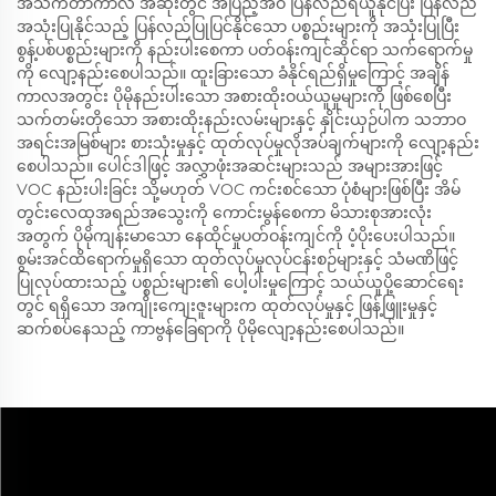
အသက်တာကာလ အဆုံးတွင် အပြည့်အဝ ပြန်လည်ရယူနိုင်ပြီး ပြန်လည်
အသုံးပြုနိုင်သည့် ပြန်လည်ပြုပြင်နိုင်သော ပစ္စည်းများကို အသုံးပြုပြီး
စွန့်ပစ်ပစ္စည်းများကို နည်းပါးစေကာ ပတ်ဝန်းကျင်ဆိုင်ရာ သက်ရောက်မှု
ကို လျော့နည်းစေပါသည်။ ထူးခြားသော ခံနိုင်ရည်ရှိမှုကြောင့် အချိန်
ကာလအတွင်း ပိုမိုနည်းပါးသော အစားထိုးဝယ်ယူမှုများကို ဖြစ်စေပြီး
သက်တမ်းတိုသော အစားထိုးနည်းလမ်းများနှင့် နှိုင်းယှဉ်ပါက သဘာဝ
အရင်းအမြစ်များ စားသုံးမှုနှင့် ထုတ်လုပ်မှုလိုအပ်ချက်များကို လျော့နည်း
စေပါသည်။ ပေါင်ဒါဖြင့် အလွှာဖုံးအဆင်းများသည် အများအားဖြင့်
VOC နည်းပါးခြင်း သို့မဟုတ် VOC ကင်းစင်သော ပုံစံများဖြစ်ပြီး အိမ်
တွင်းလေထုအရည်အသွေးကို ကောင်းမွန်စေကာ မိသားစုအားလုံး
အတွက် ပိုမိုကျန်းမာသော နေထိုင်မှုပတ်ဝန်းကျင်ကို ပံ့ပိုးပေးပါသည်။
စွမ်းအင်ထိရောက်မှုရှိသော ထုတ်လုပ်မှုလုပ်ငန်းစဉ်များနှင့် သံမဏိဖြင့်
ပြုလုပ်ထားသည့် ပစ္စည်းများ၏ ပေါ့ပါးမှုကြောင့် သယ်ယူပို့ဆောင်ရေး
တွင် ရရှိသော အကျိုးကျေးဇူးများက ထုတ်လုပ်မှုနှင့် ဖြန့်ဖြူးမှုနှင့်
ဆက်စပ်နေသည့် ကာဗွန်ခြေရာကို ပိုမိုလျော့နည်းစေပါသည်။