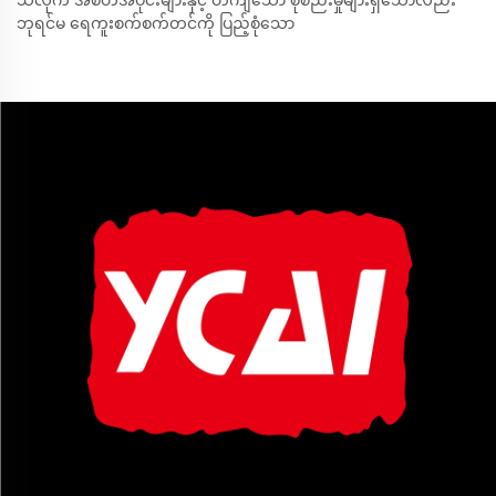
သံလိုက် အစိတ်အပိုင်းများနှင့် တိကျသော စုစည်းမှုများရှိသော်လည်း
ဘုရင်မ ရေကူးစက်စက်တင်ကို ပြည့်စုံသော