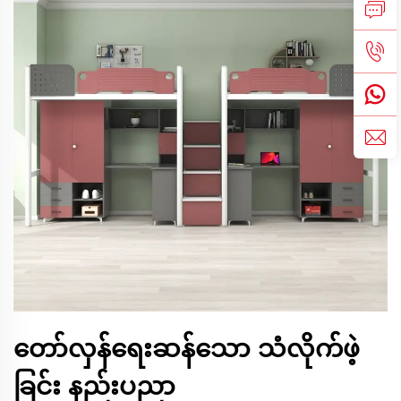
တော်လှန်ရေးဆန်သော သံလိုက်ဖဲ့
ခြင်း နည်းပညာ