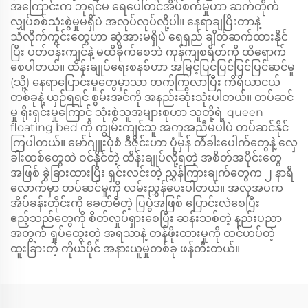
အကြောင်းက ဘုရင်မ ရေပေါ်တင်အိပ်စက်မှုဟာ ဆက်တိုက်
လျှပ်စစ်သုံးစွဲမှုမရှိပဲ အလုပ်လုပ်လို့ပါ။ နေရာချပြီးတာနဲ့
သံလိုက်ကွင်းတွေဟာ ဆွဲအားမရှိပဲ ရေရှည် ချိတ်ဆက်ထားနိုင်
ပြီး ပတ်ဝန်းကျင်နဲ့ မထိခိုက်စေဘဲ ကုန်ကျစရိတ်ကို ထိရောက်
စေပါတယ်။ ထိန်းချုပ်ရေးစနစ်ဟာ အမြင့်ပြင်ပြင်ပြင်ပြင်ဆင်မှု
(သို့) နေရာပြောင်းမှုတွေမှာသာ တက်ကြွလာပြီး ကိရိယာငယ်
တစ်ခုနဲ့ ယှဉ်ရရင် စွမ်းအင်ကို အနည်းဆုံးသုံးပါတယ်။ တပ်ဆင်
မှု ရိုးရှင်းမှုကြောင့် သုံးစွဲသူအများစုဟာ သူတို့ရဲ့ queen
floating bed ကို ကျွမ်းကျင်သူ အကူအညီမပါပဲ တပ်ဆင်နိုင်
ကြပါတယ်။ မော်ဂျူးပုံစံ ဒီဇိုင်းဟာ ပုံမှန် တံခါးပေါက်တွေနဲ့ လှေ
ခါးထစ်တွေထဲ ဝင်နိုင်တဲ့ ထိန်းချုပ်လို့ရတဲ့ အစိတ်အပိုင်းတွေ
အဖြစ် ခွဲခြားထားပြီး ရှင်းလင်းတဲ့ ညွှန်ကြားချက်တွေက ၂ နာရီ
လောက်မှာ တပ်ဆင်မှုကို လမ်းညွှန်ပေးပါတယ်။ အလှအပက
အိပ်ခန်းတိုင်းကို ခေတ်မီတဲ့ ပြပွဲအဖြစ် ပြောင်းလဲစေပြီး
ဧည့်သည်တွေကို စိတ်လှုပ်ရှားစေပြီး ဆန်းသစ်တဲ့ နည်းပညာ
အတွက် ရှုပ်ထွေးတဲ့ အရသာနဲ့ တန်ဖိုးထားမှုကို ထင်ဟပ်တဲ့
ထူးခြားတဲ့ ကိုယ်ပိုင် အနားယူမှုတစ်ခု ဖန်တီးတယ်။