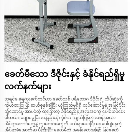
ခေတ်မီသော ဒီဇိုင်းနှင့် ခံနိုင်ရည်ရှိမှု
လက်နက်များ
ဘုရင်မ ရေကူးစက်တင်ဟာ ခေတ်သစ် ပရိဘောဂ ဒီဇိုင်းရဲ့ ထိပ်ဆုံးကို
ကိုယ်စားပြုပြီး ဆယ်စုနှစ်ချီပြီး ယုံကြည်မှုရှိရှိ လုပ်ဆောင်မှုနဲ့ အမြင်ပိုင်း
ဆွဲဆောင်မှု အာမခံတဲ့ ထူးခြားတဲ့ ခံနိုင်ရည်နဲ့ အလှအပကို ပေါင်းစပ်ပေး
ပါတယ်။ ချောမွေ့ပြီး အနည်းဆုံး ပုံစံက ကျယ်ပြန့်တဲ့ အစဉ်အလာ
အိပ်ရာဘောင်တွေနဲ့ ဘူးစောင်းတွေကို ဖယ်ရှားပေးပြီး ရေပေါ်ပျံနေတဲ့
အိပ်ရာခုံအောက်မှာ ပိုကြီးပြီး ခေတ်မီတဲ့ အခန်းတွေအဖြစ် မြင်စေတဲ့