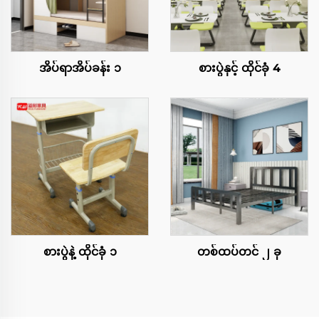
အိပ်ရာအိပ်ခန်း ၁
စားပွဲနှင့် ထိုင်ခုံ 4
စားပွဲနဲ့ ထိုင်ခုံ ၁
တစ်ထပ်တင် ၂ ခု