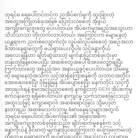
ဘုရင်မ ရေပေါ်တင်တင်က ညအိပ်စက်မှုကို ထူးခြားတဲ့
အတွေ့အကြုံတစ်ခုအဖြစ် ပြောင်းလဲစေတဲ့ အံ့ဖွယ်
အကျိုးကျေးဇူးတွေ ပေးပါတယ်။ အိပ်စက်မှုအရည်အသွေးဟာ
သိသိသာသာ တိုးတက်လာပါတယ်၊ အကြောင်းက မျောနေတဲ့
ယန္တရားက ညတစ်လျှောက်လုံး လှုပ်ခါလှုပ်ခါစေတဲ့ အစဉ်အလာ
ဖိအားနေရာတွေကို ဖယ်ရှားပေးလို့ပါ။ သင့်ခန္ဓာကိုယ်
အလေးချိန်ဟာ ချိတ်ဆွဲထားတဲ့ မျက်နှာပြင်တစ်ခုလုံးမှာ
တန်းတူဖြန့်ဝေပေးပြီး အဆစ်တွေအပေါ် ဖိအားလျှော့ချပြီး
ကြွက်သားတွေ အပြည့်အဝ အနားယူခွင့်ပေးပါတယ်။ သိမ်မွေ့
တဲ့ မျောနေတဲ့အသိက သင့်အာရုံကြောစနစ်ကို သဘာဝအတိုင်း
အေးဆေးစေပြီး ပိုမြန်မြန် အိပ်ပျော်စေပြီး မနက်တိုင်း သင့်ကို
အားရပါးရနဲ့ စွမ်းအင်ပြည့်ဝစေတဲ့ နက်ရှိုင်းတဲ့ REM အိပ်စက်မှု
စက်ဝန်းတွေ ရရှိစေပါတယ်။ နာကျင်မှု သက်သာစေခြင်းသည်
အထူးသဖြင့် ကျောရောဂါ၊ အဆစ်ရောင်ခြင်း သို့မဟုတ်
နာတာရှည် အဆစ်မသက်သာမှု ခံစားနေရသူများအတွက်
ဘုရင်မ ရေပေါ်တင်အိပ်စက်ခြင်း၏ အခြားအဓိက
အကျိုးကျေးဇူးတစ်ခုဖြစ်သည်။ ချိတ်ဆက်မှုစနစ်က သင့်
ခန္ဓာကိုယ်နဲ့ ခိုင်မာတဲ့ မျက်နှာပြင်တွေကြားက ခပ်ကြမ်းတမ်းတဲ့
ထိတွေ့မှု နေရာတွေကို ဖယ်ရှားပေးပြီး အနည်းငယ် လှုပ်ရှားမှု