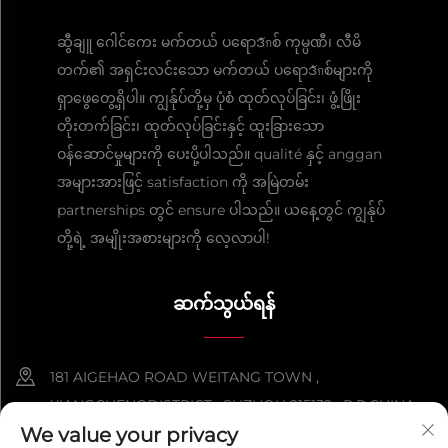
ဆွီချူ ဂေါင်ကေး မက်တယ် ပရောဒักစ် ကုမ္ပဏီ၊ လီမိ
တက်၏ အရှင်းလင်းသော မက်တယ် ပရောဒักစ်များကို
ရှာဖွေတွေ့ရှိပါ။ ကျွန်ုပ်တို့မှ ပုံစံ ထုတ်လုပ်ခြင်း၊ ဖွံ့ဖြိုး
တိုးတက်ခြင်း၊ ထုတ်လုပ်ခြင်းနှင့် ထူးခြားသော
ဝန်ဆောင်မှုများကို ပေးပို့ပါသည်။ qualité နှင့် anggan
အများအားဖြင့် satisfaction ကို အမြဲတမ်း
partnerships တွင် ensure ပါသည်။ ယနေ့တွင် ကျွန်ုပ်
တို့ရဲ့ အမျိုးအစားများကို လေ့လာပါ!
ဆက်သွယ်ရန်
181 AIGEHAO ROAD WEITANG TOWN ,
XIANGCHENGDISTRICT , SUZHOU 215132 , P.R.CHINA
We value your privacy
+86-152 5000 0863