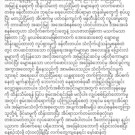
အမြင့်နဲ့ နေရာကို ထိန်းသိမ်းတဲ့ တည်ငြိမ်တဲ့ မျောနေတဲ့ ပလက်ဖောင်း
တစ်ခု ဖန်တီးတယ်။ ဘုရင်မ ရေပေါ်တင်အိပ်ရာမှာ တုန်ခါမှုတွေကို စုပ်ယူ
ပြီး မတည်ငြိမ်တဲ့ အိပ်စက်မှု ပတ်ဝန်းကျင်ကို ဖန်တီးနိုင်တဲ့ လှုပ်ခါမှုတွေ
ကို တားဆီးတဲ့ အဆင့်မြင့် အအေးခံစနစ်တွေ ပါဝင်ပါတယ်။ ဒီအအေးခံ
စနစ်တွေဟာ သံလိုက်စက်ကွင်းတွေနဲ့ သဟဇာတဖြစ်ကာ မသက်မသာ
ဖြစ်တာ (သို့) မူးယစ်ဆေးမဖြစ်တာထက် အေးဆေးစေတဲ့ ချောမွေ့၊
ထိန်းချုပ်ထားတဲ့ လှုပ်ရှားမှုကို ဖန်တီးတယ်။ သံလိုက်ပျံသန်းမှုစနစ်ထဲ
တွင် တပ်ဆင်ထားသော လုံခြုံရေးအချက်များမှာ အလေးချိန် ပြောင်းလဲ
မှုများကို တုံ့ပြန်သော အလိုအလျောက် အမြင့်ပြင်ဆင်မှု ပရိုတိုကောများ
ပါဝင်ပြီး မျောနေသော ပလက်ဖောင်းသည် အခြေခံဘောင်မှ အံဝင်ခွင်ကျ
အကွာအဝေးတွင် ရှိနေသည်ကို အာမခံပေးသည်။ သံလိုက်ကွင်းပျက်
သွားရင် အရေးပေါ် တည်ငြိမ်ရေး ယန္တရားတွေ တက်ကြွလာပြီး အိပ်စက်
နေတဲ့ မျက်နှာပြင်ကို ဘေးကင်းတဲ့ နေရာတစ်ခုဆီ တဖြည်းဖြည်းချင်း
လျှော့ချပေးတယ်။ သံလိုက်အစိတ်အပိုင်းများအတွက် လေထီးခုန်နေမှု
ကို ထိန်းသိမ်းရန် ပြင်ပ စွမ်းအင်ရင်းမြစ် မလိုပါ။ လျှပ်စစ်ပြတ်တောက်မှု
အတွင်း စွမ်းအင်ထိရောက်ပြီး ယုံကြည်မှုရှိစေတဲ့ ဘုရင်မ ရေကူးအိပ်ရာ
ပါ။ အမြဲတမ်းသံလိုက်အစုတွေဟာ အပျက်အစီးမရှိပဲ ဆယ်စုနှစ်တွေကြာ
သူတို့ရဲ့ ခိုင်မာမှုကို ထိန်းထားပြီး အိပ်ရာသက်တမ်းတစ်ခုလုံးမှာ
တစ်သမတ်တည်း လုပ်ဆောင်မှုကို အာမခံပါတယ်။ ဒီတော်လှန်ရေး နည်း
ပညာက အိပ်စက်ရေး ပရိဘောဂရဲ့ အခြေခံသဘောကို ပြောင်းလဲစေပြီး
နေ့စဉ်သုံးဖို့ လုံးဝလုံခြုံပြီး လက်တွေ့ကျနေရင်း မှော်ဆန်တဲ့