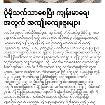
ပိုမိုသက်သာစေပြီး ကျန်းမာရေး
အတွက် အကျိုးကျေးဇူးများ
ဘုရင်မ ရေပေါ်တင်အိပ်စက်မှုက ထူးခြားတဲ့ ချိတ်ဆက်မှု ဒီဇိုင်းနဲ့ ကုသ
ရေး ဂုဏ်သတ္တိတွေကြောင့် အစဉ်အလာ အိပ်စက်မှု ဖြေရှင်းနည်းတွေနဲ့
ခြားနားစေတဲ့ မနှိုင်းယှဉ်နိုင်တဲ့ သက်တောင့်သက်သာနဲ့ သိသာတဲ့
ကျန်းမာရေး အကျိုးကျေးဇူးတွေကို ပေးပါတယ်။ ရေပေါ်ပျံသန်းနေတဲ့
ယန္တရားက ခန္ဓာကိုယ်အလေးချိန်က ခိုင်မာတဲ့ အိပ်ရာမျက်နှာပြင်ကို ဖိတဲ့
အခါ ဖြစ်ပေါ်တတ်တဲ့ ဖိအားနေရာတွေကို ဖယ်ရှားပေးပြီး ညလုံးမှာ သွေး
လည်ပတ်မှုကို ကန့်သတ်ချက် (သို့) မသက်မသာဖြစ်စေဘဲ လွတ်လပ်စွာ
စီးဆင်းခွင့်ပေးပါတယ်။ ဒီတိုးတက်တဲ့ သွေးလည်ပတ်မှုကြောင့် လူအ
များအပြားဟာ အစဉ်အလာ အိပ်ရာတွေမှာ ကြုံတွေ့ရတဲ့ မေ့မြောမှု၊ တုန်
ခါမှု၊ ဒါမှမဟုတ် တင်းမာမှု ဖြစ်နိုင်ခြေကို လျှော့ချပေးပါတယ်။
အထူးသဖြင့် သွေးလည်ပတ်မှု ပြဿနာတွေ ခံစားနေရသူတွေ၊ ဒါမှ
မဟုတ် ရောဂါဖြစ်တာ (သို့) ပြန်လည်သက်သာလာတာကြောင့် အိပ်ရာထဲ
မှာ အချိန်ကြာကြာနေသူတွေ ရေပေါ်ကို ပျံသန်းနေခြင်းဖြင့် ကျောရိုးကို
သဘာဝအတိုင်း အကောင်းဆုံး နေရာမှာ ချိတ်ဆက်ပေးခြင်းဖြင့်
ခန္ဓာကိုယ်ဟာ သဘာဝမကျတဲ့ နေရာချထားမှုကို ဖိအားပေးတဲ့ ဆော့၊