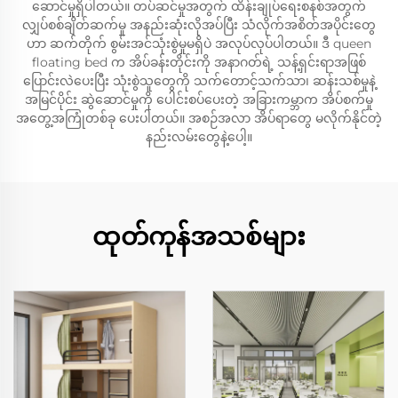
ဆောင်မှုရှိပါတယ်။ တပ်ဆင်မှုအတွက် ထိန်းချုပ်ရေးစနစ်အတွက်
လျှပ်စစ်ချိတ်ဆက်မှု အနည်းဆုံးလိုအပ်ပြီး သံလိုက်အစိတ်အပိုင်းတွေ
ဟာ ဆက်တိုက် စွမ်းအင်သုံးစွဲမှုမရှိပဲ အလုပ်လုပ်ပါတယ်။ ဒီ queen
floating bed က အိပ်ခန်းတိုင်းကို အနာဂတ်ရဲ့ သန့်ရှင်းရာအဖြစ်
ပြောင်းလဲပေးပြီး သုံးစွဲသူတွေကို သက်တောင့်သက်သာ၊ ဆန်းသစ်မှုနဲ့
အမြင်ပိုင်း ဆွဲဆောင်မှုကို ပေါင်းစပ်ပေးတဲ့ အခြားကမ္ဘာက အိပ်စက်မှု
အတွေ့အကြုံတစ်ခု ပေးပါတယ်။ အစဉ်အလာ အိပ်ရာတွေ မလိုက်နိုင်တဲ့
နည်းလမ်းတွေနဲ့ပေါ့။
ထုတ်ကုန်အသစ်များ