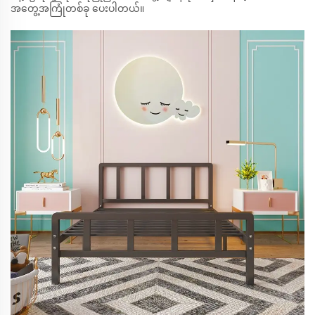
အတွေ့အကြုံတစ်ခု ပေးပါတယ်။