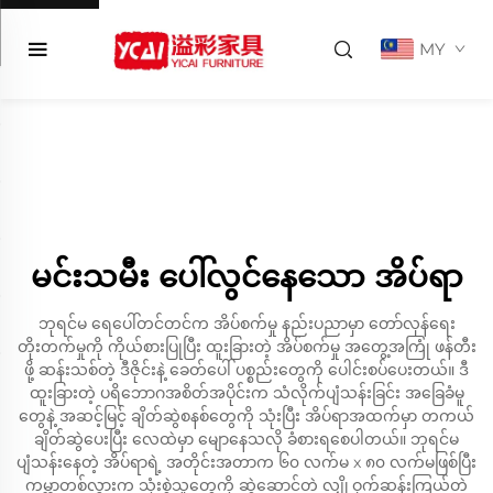
MY
မင်းသမီး ပေါ်လွင်နေသော အိပ်ရာ
ဘုရင်မ ရေပေါ်တင်တင်က အိပ်စက်မှု နည်းပညာမှာ တော်လှန်ရေး
တိုးတက်မှုကို ကိုယ်စားပြုပြီး ထူးခြားတဲ့ အိပ်စက်မှု အတွေ့အကြုံ ဖန်တီး
ဖို့ ဆန်းသစ်တဲ့ ဒီဇိုင်းနဲ့ ခေတ်ပေါ် ပစ္စည်းတွေကို ပေါင်းစပ်ပေးတယ်။ ဒီ
ထူးခြားတဲ့ ပရိဘောဂအစိတ်အပိုင်းက သံလိုက်ပျံသန်းခြင်း အခြေခံမူ
တွေနဲ့ အဆင့်မြင့် ချိတ်ဆွဲစနစ်တွေကို သုံးပြီး အိပ်ရာအထက်မှာ တကယ်
ချိတ်ဆွဲပေးပြီး လေထဲမှာ မျောနေသလို ခံစားရစေပါတယ်။ ဘုရင်မ
ပျံသန်းနေတဲ့ အိပ်ရာရဲ့ အတိုင်းအတာက ၆၀ လက်မ x ၈၀ လက်မဖြစ်ပြီး
ကမ္ဘာတစ်လွှားက သုံးစွဲသူတွေကို ဆွဲဆောင်တဲ့ လျှို့ဝှက်ဆန်းကြယ်တဲ့