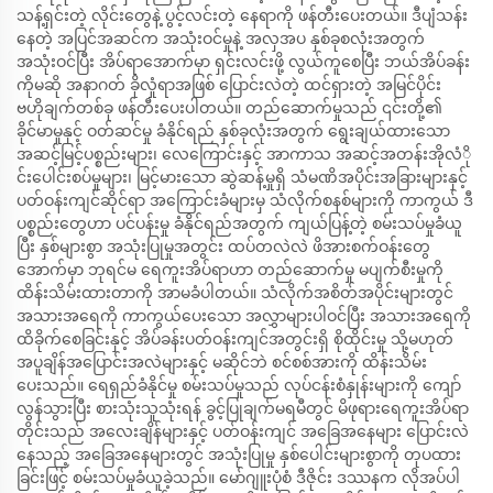
သန့်ရှင်းတဲ့ လိုင်းတွေနဲ့ ပွင့်လင်းတဲ့ နေရာကို ဖန်တီးပေးတယ်။ ဒီပျံသန်း
နေတဲ့ အပြင်အဆင်က အသုံးဝင်မှုနဲ့ အလှအပ နှစ်ခုစလုံးအတွက်
အသုံးဝင်ပြီး အိပ်ရာအောက်မှာ ရှင်းလင်းဖို့ လွယ်ကူစေပြီး ဘယ်အိပ်ခန်း
ကိုမဆို အနာဂတ် ခိုလှုံရာအဖြစ် ပြောင်းလဲတဲ့ ထင်ရှားတဲ့ အမြင်ပိုင်း
ဗဟိုချက်တစ်ခု ဖန်တီးပေးပါတယ်။ တည်ဆောက်မှုသည် ၎င်းတို့၏
ခိုင်မာမှုနှင့် ဝတ်ဆင်မှု ခံနိုင်ရည် နှစ်ခုလုံးအတွက် ရွေးချယ်ထားသော
အဆင့်မြင့်ပစ္စည်းများ၊ လေကြောင်းနှင့် အာကာသ အဆင့်အတန်းအိုလံို
င်းပေါင်းစပ်မှုများ၊ မြင့်မားသော ဆွဲဆန့်မှုရှိ သံမဏိအပိုင်းအခြားများနှင့်
ပတ်ဝန်းကျင်ဆိုင်ရာ အကြောင်းခံများမှ သံလိုက်စနစ်များကို ကာကွယ် ဒီ
ပစ္စည်းတွေဟာ ပင်ပန်းမှု ခံနိုင်ရည်အတွက် ကျယ်ပြန့်တဲ့ စမ်းသပ်မှုခံယူ
ပြီး နှစ်များစွာ အသုံးပြုမှုအတွင်း ထပ်တလဲလဲ ဖိအားစက်ဝန်းတွေ
အောက်မှာ ဘုရင်မ ရေကူးအိပ်ရာဟာ တည်ဆောက်မှု မပျက်စီးမှုကို
ထိန်းသိမ်းထားတာကို အာမခံပါတယ်။ သံလိုက်အစိတ်အပိုင်းများတွင်
အသားအရေကို ကာကွယ်ပေးသော အလွှာများပါဝင်ပြီး အသားအရေကို
ထိခိုက်စေခြင်းနှင့် အိပ်ခန်းပတ်ဝန်းကျင်အတွင်းရှိ စိုထိုင်းမှု သို့မဟုတ်
အပူချိန်အပြောင်းအလဲများနှင့် မဆိုင်ဘဲ စင်စစ်အားကို ထိန်းသိမ်း
ပေးသည်။ ရေရှည်ခံနိုင်မှု စမ်းသပ်မှုသည် လုပ်ငန်းစံနှုန်းများကို ကျော်
လွန်သွားပြီး စားသုံးသူသုံးရန် ခွင့်ပြုချက်မရမီတွင် မိဖုရားရေကူးအိပ်ရာ
တိုင်းသည် အလေးချိန်များနှင့် ပတ်ဝန်းကျင် အခြေအနေများ ပြောင်းလဲ
နေသည့် အခြေအနေများတွင် အသုံးပြုမှု နှစ်ပေါင်းများစွာကို တုပထား
ခြင်းဖြင့် စမ်းသပ်မှုခံယူခဲ့သည်။ မော်ဂျူးပုံစံ ဒီဇိုင်း ဒဿနက လိုအပ်ပါ