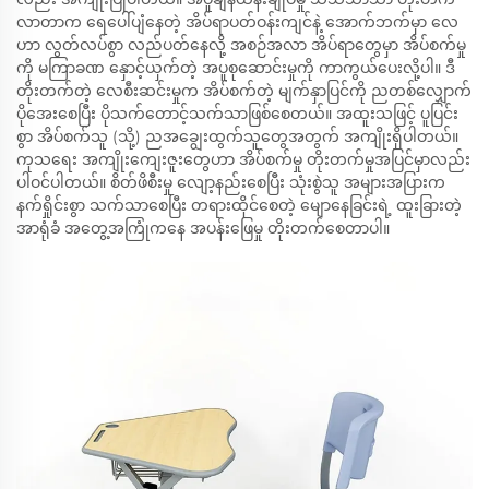
လာတာက ရေပေါ်ပျံနေတဲ့ အိပ်ရာပတ်ဝန်းကျင်နဲ့ အောက်ဘက်မှာ လေ
ဟာ လွတ်လပ်စွာ လည်ပတ်နေလို့ အစဉ်အလာ အိပ်ရာတွေမှာ အိပ်စက်မှု
ကို မကြာခဏ နှောင့်ယှက်တဲ့ အပူစုဆောင်းမှုကို ကာကွယ်ပေးလို့ပါ။ ဒီ
တိုးတက်တဲ့ လေစီးဆင်းမှုက အိပ်စက်တဲ့ မျက်နှာပြင်ကို ညတစ်လျှောက်
ပိုအေးစေပြီး ပိုသက်တောင့်သက်သာဖြစ်စေတယ်။ အထူးသဖြင့် ပူပြင်း
စွာ အိပ်စက်သူ (သို့) ညအချွေးထွက်သူတွေအတွက် အကျိုးရှိပါတယ်။
ကုသရေး အကျိုးကျေးဇူးတွေဟာ အိပ်စက်မှု တိုးတက်မှုအပြင်မှာလည်း
ပါဝင်ပါတယ်။ စိတ်ဖိစီးမှု လျော့နည်းစေပြီး သုံးစွဲသူ အများအပြားက
နက်ရှိုင်းစွာ သက်သာစေပြီး တရားထိုင်စေတဲ့ မျောနေခြင်းရဲ့ ထူးခြားတဲ့
အာရုံခံ အတွေ့အကြုံကနေ အပန်းဖြေမှု တိုးတက်စေတာပါ။