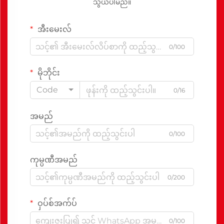
သွယ်ပါမည်။
အီးမေးလ်
0/100
မိုဘိုင်း
Code
0/16
အမည်
0/100
ကုမ္ပဏီအမည်
0/200
ဝှပ်စ်အက်ပ်
0/100