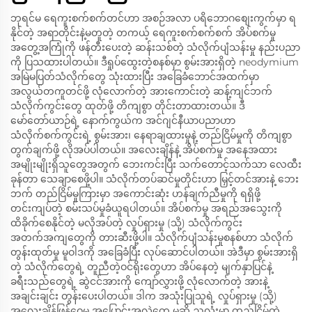
ဘုရင်မ ရေကူးစက်စက်တင်ဟာ အစဉ်အလာ ပရိဘောဂစျေးကွက်မှာ ရ
နိုင်တဲ့ အရာတိုင်းနဲ့မတူတဲ့ တကယ့် ရေကူးစက်စက်စက် အိပ်စက်မှု
အတွေ့အကြုံကို ဖန်တီးပေးတဲ့ ဆန်းသစ်တဲ့ သံလိုက်ပျံသန်းမှု နည်းပညာ
ကို ပြသထားပါတယ်။ ဒီရှုပ်ထွေးတဲ့စနစ်မှာ စွမ်းအားရှိတဲ့ neodymium
အမြဲမပြတ်သံလိုက်တွေ သုံးထားပြီး အခြေခံဘောင်အထက်မှာ
အလွယ်တကူတင်ဖို့ လုံလောက်တဲ့ အားကောင်းတဲ့ ဆန့်ကျင်ဘက်
သံလိုက်ကွင်းတွေ ထုတ်ဖို့ တိကျစွာ တိုင်းတာထားတယ်။ ဒီ
မော်တော်ယာဉ်ရဲ့ နောက်ကွယ်က အင်ဂျင်နီယာပညာဟာ
သံလိုက်စက်ကွင်းရဲ့ စွမ်းအား၊ နေရာချထားမှုနဲ့ တည်ငြိမ်မှုကို တိကျစွာ
တွက်ချက်ဖို့ လိုအပ်ပါတယ်။ အလေးချိန်နဲ့ အိပ်စက်မှု အနေအထား
အမျိုးမျိုးရှိသူတွေအတွက် ဘေးကင်းပြီး သက်တောင့်သက်သာ လေထီး
ခုန်တာ သေချာစေဖို့ပါ။ သံလိုက်တပ်ဆင်မှုတိုင်းဟာ မြှင့်တင်အားနဲ့ ဘေး
ဘက် တည်ငြိမ်မှုကြားမှာ အကောင်းဆုံး ဟန်ချက်ညီမှုကို ရရှိဖို့
တင်းကျပ်တဲ့ စမ်းသပ်မှုခံယူရပါတယ်။ အိပ်စက်မှု အရည်အသွေးကို
ထိခိုက်စေနိုင်တဲ့ မလိုအပ်တဲ့ လှုပ်ရှားမှု (သို့) သံလိုက်ကွင်း
အတက်အကျတွေကို တားဆီးဖို့ပါ။ သံလိုက်ပျံသန်းမှုစနစ်ဟာ သံလိုက်
တွန်းထုတ်မှု မူဝါဒကို အခြေခံပြီး လုပ်ဆောင်ပါတယ်။ အဲဒီမှာ စွမ်းအားရှိ
တဲ့ သံလိုက်တွေရဲ့ တူညီတဲ့ဝင်ရိုးတွေဟာ အိပ်နေတဲ့ မျက်နှာပြင်နဲ့
ခရီးသည်တွေရဲ့ ဆွဲငင်အားကို ကျော်လွှားဖို့ လုံလောက်တဲ့ အားနဲ့
အချင်းချင်း တွန်းပေးပါတယ်။ ဒါက အသုံးပြုသူရဲ့ လှုပ်ရှားမှု (သို့)
အလေးချိန်ဖြန့်ဝေမှု အပြောင်းအလဲတွေ မဆို ညလုံးမှာ တည်ငြိမ်တဲ့