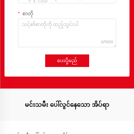
စာတို
0/1000
ပေးပို့မည်
မင်းသမီး ပေါ်လွင်နေသော အိပ်ရာ