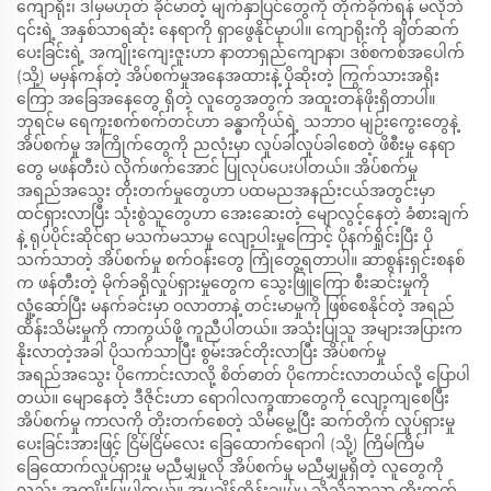
ကျောရိုး၊ ဒါမှမဟုတ် ခိုင်မာတဲ့ မျက်နှာပြင်တွေကို တိုက်ခိုက်ရန် မလိုဘဲ
၎င်းရဲ့ အနှစ်သာရဆုံး နေရာကို ရှာဖွေနိုင်မှာပါ။ ကျောရိုးကို ချိတ်ဆက်
ပေးခြင်းရဲ့ အကျိုးကျေးဇူးဟာ နာတာရှည်ကျောနာ၊ ဒစ်စကစ်အပေါက်
(သို့) မမှန်ကန်တဲ့ အိပ်စက်မှုအနေအထားနဲ့ ပိုဆိုးတဲ့ ကြွက်သားအရိုး
ကြော အခြေအနေတွေ ရှိတဲ့ လူတွေအတွက် အထူးတန်ဖိုးရှိတာပါ။
ဘုရင်မ ရေကူးစက်စက်တင်ဟာ ခန္ဓာကိုယ်ရဲ့ သဘာဝ မျဉ်းကွေးတွေနဲ့
အိပ်စက်မှု အကြိုက်တွေကို ညလုံးမှာ လှုပ်ခါလှုပ်ခါစေတဲ့ ဖိစီးမှု နေရာ
တွေ မဖန်တီးပဲ လိုက်ဖက်အောင် ပြုလုပ်ပေးပါတယ်။ အိပ်စက်မှု
အရည်အသွေး တိုးတက်မှုတွေဟာ ပထမညအနည်းငယ်အတွင်းမှာ
ထင်ရှားလာပြီး သုံးစွဲသူတွေဟာ အေးဆေးတဲ့ မျောလွင့်နေတဲ့ ခံစားချက်
နဲ့ ရုပ်ပိုင်းဆိုင်ရာ မသက်မသာမှု လျော့ပါးမှုကြောင့် ပိုနက်ရှိုင်းပြီး ပို
သက်သာတဲ့ အိပ်စက်မှု စက်ဝန်းတွေ ကြုံတွေ့ရတာပါ။ ဆာစွန်းရှင်းစနစ်
က ဖန်တီးတဲ့ မိုက်ခရိုလှုပ်ရှားမှုတွေက သွေးဖြူကြော စီးဆင်းမှုကို
လှုံ့ဆော်ပြီး မနက်ခင်းမှာ ဝလာတာနဲ့ တင်းမာမှုကို ဖြစ်စေနိုင်တဲ့ အရည်
ထိန်းသိမ်းမှုကို ကာကွယ်ဖို့ ကူညီပါတယ်။ အသုံးပြုသူ အများအပြားက
နိုးလာတဲ့အခါ ပိုသက်သာပြီး စွမ်းအင်တိုးလာပြီး အိပ်စက်မှု
အရည်အသွေး ပိုကောင်းလာလို့ စိတ်ဓာတ် ပိုကောင်းလာတယ်လို့ ပြောပါ
တယ်။ မျောနေတဲ့ ဒီဇိုင်းဟာ ရောဂါလက္ခဏာတွေကို လျော့ကျစေပြီး
အိပ်စက်မှု ကာလကို တိုးတက်စေတဲ့ သိမ်မွေ့ပြီး ဆက်တိုက် လှုပ်ရှားမှု
ပေးခြင်းအားဖြင့် ငြိမ်ငြိမ်လေး ခြေထောက်ရောဂါ (သို့) ကြိမ်ကြိမ်
ခြေထောက်လှုပ်ရှားမှု မညီမျှမှုလို အိပ်စက်မှု မညီမျှမှုရှိတဲ့ လူတွေကို
လည်း အကျိုးပြုပါတယ်။ အပူချိန်ထိန်းချုပ်မှု သိသိသာသာ တိုးတက်