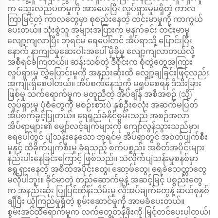
က သွေးလည်ပတ်မှုကို အားပေးပြီး လှုပ်ရှားမှုမရှိတဲ့ ကာလ
ကြာမြင့်တဲ့ ကာလတွေမှာ စုစည်းနေတဲ့ တင်းမာမှုကို ကာကွယ်
ပေးတယ်။ သုံးစွဲသူ အများအပြားက မနက်ခင်း တင်းမာမှု
လျော့ကျလာပြီး ဘုရင်မ ရေပေါ်တင် အိပ်ရာသို့ ပြောင်းပြီး
နောက် နာကျင်မှုဆေးဝါးအပေါ် မှီခိုမှု လျော့ကျလာတယ်လို့
အစီရင်ခံကြတယ်။ ဆန်းသစ်တဲ့ ဒီဇိုင်းက စုံတွဲတွေအကြား
လှုပ်ရှားမှု လွှဲပြောင်းမှုကို အနည်းဆုံးထိ လျှော့ချခြင်းဖြင့်လည်း
အကျိုးရှိစေပါတယ်။ အိပ်စက်နေသူကို မရှုပ်စေရန် ဒီသီးခြား
ဖြစ်မှု သက်ရောက်မှုက မတူညီတဲ့ အိပ်ချိန် အစီအစဉ် (သို့)
လှုပ်ရှားမှု ပုံစံတွေကို မစဉ်းစားပဲ နှစ်ဦးစလုံး အဆက်မပြတ်
အိပ်စက်ခွင့်ပြုတယ်။ ရေရှည်ခံနိုင်စွမ်းသည် အစဉ်အလာ
အိပ်ရာများ၏ မျှော်လင့်ချက်များကို ကျော်လွန်သွားသည်မှာ၊
ရေပေါ်တွင် ပျံသန်းနေသော ဘုရင်မ အိပ်ရာတွင် အဝတ်ပျက်စီး
မှုနှင့် ထိခိုက်ပျက်စီးမှု ခံရသည့် စက်ပစ္စည်း အစိတ်အပိုင်းများ
နည်းပါးနေခြင်းကြောင့် ဖြစ်သည်။ သံလိုက်ပျံသန်းမှုစနစ်မှာ
ရွေ့ရှားနေတဲ့ အစိတ်အပိုင်းတွေ၊ ဆော့ဖ်တွေ၊ ရေခဲသေတ္တာတွေ
မလိုပါဘူး။ ခိုင်မာတဲ့ တည်ဆောက်မှုနဲ့ အဆင့်မြင့် ပစ္စည်းတွေ
က အနည်းဆုံး ပြုပြင်ထိန်းသိမ်းမှု လိုအပ်ချက်တွေနဲ့ ဆယ်စုနှစ်
ချီပြီး ယုံကြည်မှုရှိတဲ့ စွမ်းဆောင်မှုကို အာမခံပေးတယ်။
စွမ်းအင်ထိရောက်မှုက လက်တွေ့တန်ဖိုးကို မြှင့်တင်ပေးပါတယ်၊