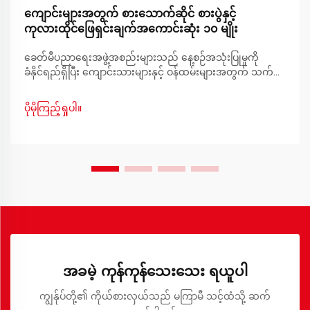
ကျောင်းများအတွက် စားသောက်ဆိုင် စားပွဲနှင့်
ကုလားထိုင်ဖြေရှင်းချက်အကောင်းဆုံး ၁၀ မျိုး
ခေတ်မီပညာရေးအဖွဲ့အစည်းများသည် နေ့စဉ်အသုံးပြုမှုကို
ခံနိုင်ရည်ရှိပြီး ကျောင်းသားများနှင့် ဝန်ထမ်းများအတွက် သက်
တောင့်သက်သာရှိစေမည့် ခိုင်ခံ့ပြီး လုပ်ဆောင်နိုင်ကာ အလှအပရှိ
သော ပရိဘောဂများကို လိုအပ်ပါသည်။ ကျောင်းများ၏
ပိုမိုကြည့်ရှုပါ။
စားသောက်ဆိုင်နှင့် ထမင်းစားခန်းများသည် ကျောင်းသားများ
စုဝေးသော ဗဟိုဌာနများဖြစ်ပါသည်။
အခမဲ့ ကုန်ကုန်သေးသေး ရယူပါ
ကျွန်ုပ်တို့၏ ကိုယ်စားလှယ်သည် မကြာမီ သင့်ထံသို့ ဆက်