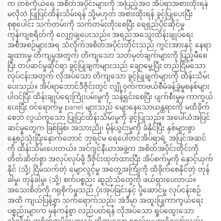
က တစ်ကိုယ်ရေ အစိတ်အပိုင်းများကို အပြည့်အဝ အိပ်ရာအစားထိုးရန်
မလိုဘဲ ပြုပြင်ထိန်းသိမ်းရန် သို့မဟုတ် အစားထိုးရန် ခွင့်ပြုပေးပြီး
စုစုပေါင်း သက်တမ်းကို သက်တမ်းတိုးစေပြီး ရေရှည်ပိုင်ဆိုင်မှု
ကုန်ကျစရိတ်ကို လျှော့ချပေးသည်။ အရည်အသွေးထိန်းချုပ်ရေး
အစီအစဉ်များအရ သံလိုက်အစိတ်အပိုင်းတိုင်းသည် ကွင်းအားနှင့် နေရာ
ချထားမှု တိကျမှုအတွက် တိကျသော သတ်မှတ်ချက်များကို ပြည့်မီစေ
ပြီး တပ်ဆင်မှုဆိုင်ရာ ခွင့်ပြုချက်များသည် ချောမွေ့ပြီး တည်ငြိမ်သော
လုပ်ငန်းအတွက် လိုအပ်သော တိကျသော ခွင့်ပြုချက်များကို ထိန်းသိမ်း
ပေးသည်။ အိပ်ရာဘောင်ဒီဇိုင်းတွင် လျှို့ဝှက်ကာဗယ်စီမံခန့်ခွဲမှုစနစ်များ
ပါဝင်ပြီး ထိန်းချုပ်ရေးကြိုးပမ်းမှုကို သန့်ရှင်းစေပြီး ပျက်စီးမှုမှ ကာကွယ်
ပေးပြီး ဝင်ရောက်မှု panel များသည် မျောနေသောယန္တရားကို မထိခိုက်
စေဘဲ လွယ်ကူသော ပြုပြင်ထိန်းသိမ်းမှုကို ခွင့်ပြုသည်။ အပေါ်ယံအပြင်
ဆင်မှုတွေက ခြစ်ခြစ်၊ အသားညို၊ မှိန်ယွင်းမှုကို ခံနိုင်ပြီး နှစ်များစွာ
နေ့စဉ်သုံးပြီးနောက်တောင် ဘုရင်မ ရေပေါ်တင်အိပ်ရာရဲ့ အပြင်အဆင်
ကို ထိန်းသိမ်းပေးတယ်။ အင်ဂျင်နီယာအဖွဲ့က အစိတ်အပိုင်းတိုင်းကို
တိတ်ဆိတ်စွာ အလုပ်လုပ်ဖို့ ဒီဇိုင်းထုတ်ထားပြီး အိပ်စက်မှုကို နှောင့်ယှက်
နိုင် (သို့) ငြိမ်သက်တဲ့ မျောလွင့်မှု အတွေ့အကြုံကို ထိခိုက်စေနိုင်တဲ့ တုန်
ခါမှု၊ တုန်ခါမှု၊ (သို့) စက်ပစ္စည်း ဆူညံသံတွေကို ဖယ်ရှားပေးတယ်။
အသေးစိတ်ကို ဂရုစိုက်မှုသည် ပုံးအုပ်ခြင်းနှင့် ပို့ဆောင်မှု လုပ်ငန်းစဉ်
အထိ ကျယ်ပြန့်စွာ သက်ရောက်သည်၊ အဲဒီမှာ အထူးပြုကာကွယ်ရေး
ပစ္စည်းများက မှန်ကန်စွာ လည်ပတ်ရန် လိုအပ်သော ရှုပ်ထွေးသော