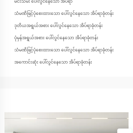
မင်းသမီး ပေါ်လွင်နေသော အိပ်ရာ
သံမဏိဖြင့်ပုံစေးထားသော ပေါ်လွင်နေသော အိပ်ရာခုံတန်း
ဒုတိယအရွယ်အစား ပေါ်လွင်နေသော အိပ်ရာခုံတန်း
ပုံမှန်အရွယ်အစား ပေါ်လွင်နေသော အိပ်ရာခုံတန်း
သံမဏိဖြင့်ပုံစေးထားသော ပေါ်လွင်နေသော အိပ်ရာခုံတန်း
အကောင်းဆုံး ပေါ်လွင်နေသော အိပ်ရာခုံတန်း