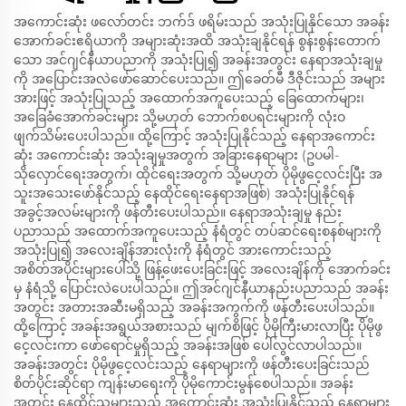
အကောင်းဆုံး ဖလော်တင်း ဘက်ဒ် ဖရိမ်းသည် အသုံးပြုနိုင်သော အခန်း
အောက်ခင်းဧရိယာကို အများဆုံးအထိ အသုံးချနိုင်ရန် စွန်းစွန်းတောက်
သော အင်ဂျင်နီယာပညာကို အသုံးပြု၍ အခန်းအတွင်း နေရာအသုံးချမှု
ကို အပြောင်းအလဲဖော်ဆောင်ပေးသည်။ ဤခေတ်မီ ဒီဇိုင်းသည် အများ
အားဖြင့် အသုံးပြုသည့် အထောက်အကူပေးသည့် ခြေထောက်များ၊
အခြေခံအောက်ခင်းများ သို့မဟုတ် ဘောက်စပရင်းများကို လုံးဝ
ဖျက်သိမ်းပေးပါသည်။ ထို့ကြောင့် အသုံးပြုနိုင်သည့် နေရာအကောင်း
ဆုံး အကောင်းဆုံး အသုံးချမှုအတွက် အခြားနေရာများ (ဥပမါ-
သိုလှောင်ရေးအတွက်၊ ထိုင်ရေးအတွက် သို့မဟုတ် ပိုမိုဖွငေ့လင်းပြီး အ
သူးအသေးဖော်နိုင်သည့် နေထိုင်ရေးနေရာအဖြစ်) အသုံးပြုနိုင်ရန်
အခွင့်အလမ်းများကို ဖန်တီးပေးပါသည်။ နေရာအသုံးချမှု နည်း
ပညာသည် အထောက်အကူပေးသည့် နံရံတွင် တပ်ဆင်ရေးစနစ်များကို
အသုံးပြု၍ အလေးချိန်အားလုံးကို နံရံတွင် အားကောင်းသည့်
အစိတ်အပိုင်းများပေါ်သို့ ဖြန့်ဖေးပေးခြင်းဖြင့် အလေးချိန်ကို အောက်ခင်း
မှ နံရံသို့ ပြောင်းလဲပေးပါသည်။ ဤအင်ဂျင်နီယာနည်းပညာသည် အခန်း
အတွင်း အတားအဆီးမရှိသည့် အခန်းအကွက်ကို ဖန်တီးပေးပါသည်။
ထို့ကြောင့် အခန်းအရွယ်အစားသည် မျက်စိဖြင့် ပိုမိုကြီးမားလာပြီး ပိုမိုဖွ
ငေ့လင်းကာ ဖော်ရောင်မှုရှိသည့် အခန်းအဖြစ် ပေါ်လွင်လာပါသည်။
အခန်းအတွင်း ပိုမိုဖွငေ့လင်းသည့် နေရာများကို ဖန်တီးပေးခြင်းသည်
စိတ်ပိုင်းဆိုင်ရာ ကျန်းမာရေးကို ပိုမိုကောင်းမွန်စေပါသည်။ အခန်း
အတွင်း နေထိုင်သူများသည် အကောင်းဆုံး အသုံးပြုနိုင်သည့် နေရာများ