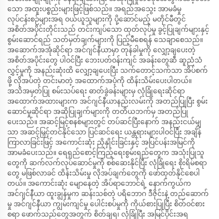
သော အထူးပစ္စည်းများဖြင့်ဖြစ်သည်။ အရည်အသွေး အာမခံမှု
လုပ်ငန်းစဉ်များအရ ဝယ်ယူသူများကို ပို့ဆောင်မည့် မတိုင်မီတွင်
အစိတ်အပိုင်းတိုင်းသည် တင်းကျပ်သော ထုတ်လုပ်မှု ခွင့်ပြုချက်များနှင့်
စွမ်းဆောင်ရည် သတ်မှတ်ချက်များကို ပြည့်မီစေရန် သေချာစေသည်။
အဆောက်အအုံဆိုင်ရာ အင်ဂျင်နီယာမှာ တုန်ခါမှုကို လျှော့ချပေးတဲ့
အစိတ်အပိုင်းတွေ ပါဝင်ပြီး ဘေးပတ်ဝန်းကျင် အခန်းတွေဆီ ဆူညံသံ
လွှင့်မှုကို အနည်းဆုံးထိ လျှော့ချပေးပြီး သက်တောင့်သက်သာ အိပ်စက်
ဖို့ လိုအပ်တဲ့ တင်းမာတဲ့ အထောက်အပံ့ကို ထိန်းသိမ်းပေးပါတယ်။
အသိအမှတ်ပြု စမ်းသပ်ရေး ဓာတ်ခွဲခန်းများမှ လုံခြုံရေးဆိုင်ရာ
အထောက်အထားများက အင်ဂျင်နီယာနည်းလမ်းကို အတည်ပြုပြီး စွမ်း
ဆောင်မှုဆိုင်ရာ အဆိုပြုချက်များကို တတိယဘက်မှ အတည်ပြု
ပေးသည်။ အဆင့်မြင့်စနစ်များတွင် တပ်ဆင်ပြီးနောက် အနည်းငယ်မျှ
သာ အဆင့်မြှင့်တင်နိုင်သော ပြင်ဆင်ရေး ယန္တရားများပါဝင်ပြီး အချိန်
ကြာလာခြင်းဖြင့် အကောင်းဆုံး ညှိနှိုင်းခြင်းနှင့် အပြင်ပန်းအမြင်ကို
အာမခံပေးသည်။ ရေရှည်စောင့်ကြည့်ရေးစွမ်းရည်တွေက အသုံးပြုသူ
တွေကို ဆက်လက်လုပ်ဆောင်မှုကို စစ်ဆေးနိုင်ပြီး လုံခြုံရေး စိုးရိမ်စရာ
တွေ မဖြစ်လာခင် ထိန်းသိမ်းမှု လိုအပ်ချက်တွေကို ဖော်ထုတ်နိုင်စေပါ
တယ်။ အကောင်းဆုံး မျောနေတဲ့ အိပ်ရာဘောင်ရဲ့ နောက်ကွယ်က
အင်ဂျင်နီယာ ထူးချွန်မှုက ဆန်းသစ်တဲ့ ပရိဘောဂ ဒီဇိုင်းနဲ့ တည်ဆောက်
မှု အင်ဂျင်နီယာ ကျွမ်းကျင်မှု ပေါင်းစပ်မှုကို ကိုယ်စားပြုပြီး စိတ်ဝင်စား
စရာ ဖောက်သည်တွေအတွက် စိတ်ချရ၊ လုံခြုံပြီး အမြင်ပိုင်းအရ