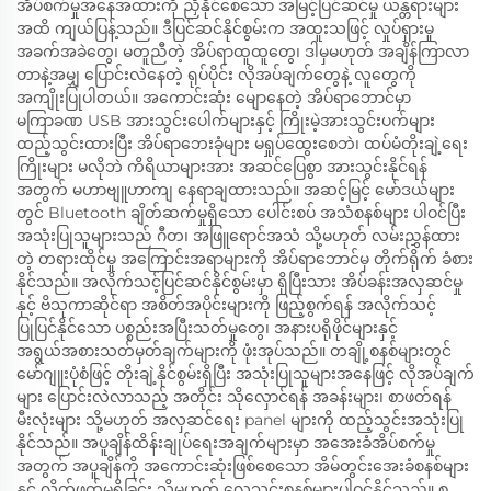
အိပ်စက်မှုအနေအထားကို ညှိနိုင်စေသော အမြင့်ပြင်ဆင်မှု ယန္တရားများ
အထိ ကျယ်ပြန့်သည်။ ဒီပြင်ဆင်နိုင်စွမ်းက အထူးသဖြင့် လှုပ်ရှားမှု
အခက်အခဲတွေ၊ မတူညီတဲ့ အိပ်ရာထူထူတွေ၊ ဒါမှမဟုတ် အချိန်ကြာလာ
တာနဲ့အမျှ ပြောင်းလဲနေတဲ့ ရုပ်ပိုင်း လိုအပ်ချက်တွေနဲ့ လူတွေကို
အကျိုးပြုပါတယ်။ အကောင်းဆုံး မျောနေတဲ့ အိပ်ရာဘောင်မှာ
မကြာခဏ USB အားသွင်းပေါက်များနှင့် ကြိုးမဲ့အားသွင်းပက်များ
ထည့်သွင်းထားပြီး အိပ်ရာဘေးခုံများ မရှုပ်ထွေးစေဘဲ၊ ထပ်မံတိုးချဲ့ရေး
ကြိုးများ မလိုဘဲ ကိရိယာများအား အဆင်ပြေစွာ အားသွင်းနိုင်ရန်
အတွက် မဟာဗျူဟာကျ နေရာချထားသည်။ အဆင့်မြင့် မော်ဒယ်များ
တွင် Bluetooth ချိတ်ဆက်မှုရှိသော ပေါင်းစပ် အသံစနစ်များ ပါဝင်ပြီး
အသုံးပြုသူများသည် ဂီတ၊ အဖြူရောင်အသံ သို့မဟုတ် လမ်းညွှန်ထား
တဲ့ တရားထိုင်မှု အကြောင်းအရာများကို အိပ်ရာဘောင်မှ တိုက်ရိုက် ခံစား
နိုင်သည်။ အလိုက်သင့်ပြင်ဆင်နိုင်စွမ်းမှာ ရှိပြီးသား အိပ်ခန်းအလှဆင်မှု
နှင့် ဗိသုကာဆိုင်ရာ အစိတ်အပိုင်းများကို ဖြည့်စွက်ရန် အလိုက်သင့်
ပြုပြင်နိုင်သော ပစ္စည်းအပြီးသတ်မှုတွေ၊ အနားပရိုဖိုင်များနှင့်
အရွယ်အစားသတ်မှတ်ချက်များကို ဖုံးအုပ်သည်။ တချို့စနစ်များတွင်
မော်ဂျူးပုံစံဖြင့် တိုးချဲ့နိုင်စွမ်းရှိပြီး အသုံးပြုသူများအနေဖြင့် လိုအပ်ချက်
များ ပြောင်းလဲလာသည့် အတိုင်း သိုလှောင်ရန် အခန်းများ၊ စာဖတ်ရန်
မီးလုံးများ သို့မဟုတ် အလှဆင်ရေး panel များကို ထည့်သွင်းအသုံးပြု
နိုင်သည်။ အပူချိန်ထိန်းချုပ်ရေးအချက်များမှာ အအေးခံအိပ်စက်မှု
အတွက် အပူချိန်ကို အကောင်းဆုံးဖြစ်စေသော အိမ်တွင်းအေးခံစနစ်များ
နှင့် လိုက်ဖက်မှုရှိခြင်း သို့မဟုတ် လေသွင်းစနစ်များပါဝင်နိုင်သည်။ စ