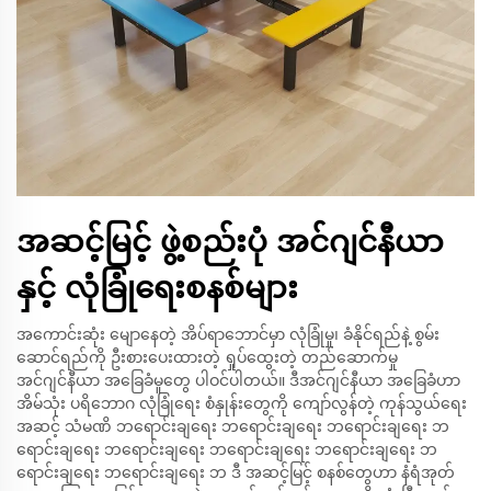
အဆင့်မြင့် ဖွဲ့စည်းပုံ အင်ဂျင်နီယာ
နှင့် လုံခြုံရေးစနစ်များ
အကောင်းဆုံး မျောနေတဲ့ အိပ်ရာဘောင်မှာ လုံခြုံမှု၊ ခံနိုင်ရည်နဲ့ စွမ်း
ဆောင်ရည်ကို ဦးစားပေးထားတဲ့ ရှုပ်ထွေးတဲ့ တည်ဆောက်မှု
အင်ဂျင်နီယာ အခြေခံမူတွေ ပါဝင်ပါတယ်။ ဒီအင်ဂျင်နီယာ အခြေခံဟာ
အိမ်သုံး ပရိဘောဂ လုံခြုံရေး စံနှုန်းတွေကို ကျော်လွန်တဲ့ ကုန်သွယ်ရေး
အဆင့် သံမဏိ ဘရောင်းချရေး ဘရောင်းချရေး ဘရောင်းချရေး ဘ
ရောင်းချရေး ဘရောင်းချရေး ဘရောင်းချရေး ဘရောင်းချရေး ဘ
ရောင်းချရေး ဘရောင်းချရေး ဘ ဒီ အဆင့်မြင့် စနစ်တွေဟာ နံရံအုတ်