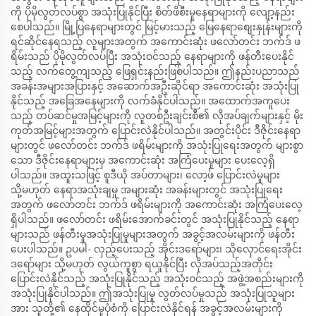
ကို ပိုမိုလွတ်လပ်စွာ အသုံးပြုနိုင်ပြီး စိတ်ဖိစီးမှုနေရာများကို လျော့နည်း
စေပါသည်။ မြို့ပြနေရာများတွင် မြင့်မားသည့် မြေနေရာစျေးနှုန်းများကို
ရင်ဆိုင်နေရသည့် လူများအတွက် အကောင်းဆုံး ဖလော်တင်း ဘက်ဒ် ဖ
ရိမ်းသည် ပိုမိုလွတ်လပ်ပြီး အသုံးဝင်သည့် နေရာများကို ဖန်တီးပေးနိုင်
သည့် လက်တွေ့ကျသည့် ဖြေရှင်းနည်းဖြစ်ပါသည်။ ဤနည်းပညာသည်
အခန်းအများအပြားနှင့် အဆောက်အဦးဆိုင်ရာ အကောင်းဆုံး အသုံးပြု
နိုင်သည့် အခြေအနေများကို လက်ခံနိုင်ပါသည်။ အထောက်အကူပေး
သည့် တပ်ဆင်မှုအမြင့်များကို လူတစ်ဦးချင်းစီ၏ လိုအပ်ချက်များနှင့် မိုး
ကုတ်အမြင့်များအတွက် ပြောင်းလဲနိုင်ပါသည်။ အတွင်းပိုင်း ဒီဇိုင်းနေရာ
များတွင် ဖလော်တင်း ဘက်ဒ် ဖရိမ်းများကို အသုံးပြုရေးအတွက် များစွာ
သော ဒီဇိုင်းနေရာများမှ အကောင်းဆုံး အကြံပေးမှုများ ပေးလေ့ရှိ
ပါသည်။ အထူးသဖြင့် စူဒီယို အပ်တာများ၊ လော့ဖ် ပြောင်းလဲမှုများ
သို့မဟုတ် နေရာအသုံးချမှု အများဆုံး အခန်းများတွင် အသုံးပြုရေး
အတွက် ဖလော်တင်း ဘက်ဒ် ဖရိမ်းများကို အကောင်းဆုံး အကြံပေးလေ့
ရှိပါသည်။ ဖလော်တင်း ဖရိမ်းအောက်ခင်းတွင် အသုံးပြုနိုင်သည့် နေရာ
များသည် ဖန်တီးမှုအသုံးပြုမှုများအတွက် အခွင့်အလမ်းများကို ဖန်တီး
ပေးပါသည်။ ဥပမါ- လှည့်ပေးသည့် အိုင်းဒရော်များ၊ သိုလှောင်ရေးအိုင်း
ဒရော်များ သို့မဟုတ် လွယ်ကူစွာ ရယူနိုင်ပြီး လိုအပ်သည့်အတိုင်း
ပြောင်းလဲနိုင်သည့် အသုံးပြုနိုင်သည့် အသုံးဝင်သည့် အဖွဲ့အစည်းများကို
အသုံးပြုနိုင်ပါသည်။ ဤအသုံးပြုမှု လွတ်လပ်မှုသည် အသုံးပြုသူများ
အား သူတို့၏ နေထိုင်မှုပုံစံကို ပြောင်းလဲနိုင်ရန် အခွင့်အလမ်းများကို