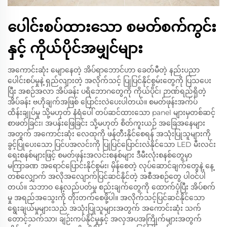
ပေါင်းစပ်ထားသော စမတ်စက်ကွင်း
နှင့် ကိုယ်ပိုင်အမျှင်များ
အကောင်းဆုံး မျောနေတဲ့ အိပ်ရာဘောင်ဟာ ခေတ်မီတဲ့ နည်းပညာ
ပေါင်းစပ်မှုနဲ့ ရှည်လျားတဲ့ အလိုက်သင့် ပြုပြင်နိုင်စွမ်းတွေကို ပြသပေး
ပြီး အစဉ်အလာ အိပ်ခန်း ပရိဘောဂတွေကို ကိုယ်ပိုင်၊ ဉာဏ်ရည်ရှိတဲ့
အိပ်ခန်း ဗဟိုချက်အဖြစ် ပြောင်းလဲပေးပါတယ်။ စမတ်ဖုန်းအက်ပ်
ထိန်းချုပ်မှု သို့မဟုတ် နံရံပေါ် တပ်ဆင်ထားသော panel များမှတစ်ဆင့်
စာဖတ်ခြင်း၊ အပန်းဖြေခြင်း သို့မဟုတ် စိတ်ကူးယဉ် အခြေအနေများ
အတွက် အကောင်းဆုံး လေထုကို ဖန်တီးနိုင်စေရန် အသုံးပြုသူများကို
ခွင့်ပြုပေးသော ပြင်ပအလင်းကို ပြုပြင်ပြောင်းလဲနိုင်သော LED မီးလင်း
ရေးစနစ်များဖြင့် စမတ်ဖုန်းအလင်းစနစ်များ ဒီမီးလုံးစနစ်တွေမှာ
မကြာခဏ အရောင်ပြောင်းနိုင်စွမ်း၊ မှိန်စေတဲ့ လုပ်ဆောင်ချက်တွေနဲ့ နေ့
တစ်လျှောက် အလိုအလျောက်ပြင်ဆင်နိုင်တဲ့ အစီအစဉ်တွေ ပါဝင်ပါ
တယ်။ သဘာဝ နေ့လည်ပတ်မှု စည်းချက်တွေကို ထောက်ပံ့ပြီး အိပ်စက်
မှု အရည်အသွေးကို တိုးတက်စေဖို့ပါ။ အလိုက်သင့်ပြင်ဆင်နိုင်သော
ရွေးချယ်မှုများသည် အသုံးပြုသူများအတွက် အကောင်းဆုံး သက်
တောင့်သက်သာ၊ ချဉ်းကပ်နိုင်မှုနှင့် အလှအပအကြိုက်များအတွက်