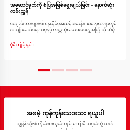
အဆောင်ခုတ်ကို စံပြအဖြစ်ရွေးချယ်ခြင်း - နောက်ဆုံး
လမ်းညွှန်
ကျောင်းသားများ၏ နေထိုင်မှုအဆင့်အတန်း၊ စာလေ့လာရာတွင်
အကျိုးသက်ရောက်မှုနှင့် တက္ကသိုလ်ဘဝအတွေ့အကြုံကို ထိခိုက်
စေနိုင်သောကြောင့် မူလတန်းအိပ်ရာကို ရွေးချယ်ရာတွင်
သတိထားရမည်ဖြစ်သည်။ ကျောင်းသားနေအိမ်အများစုတွင်
ပိုမိုကြည့်ရှုပါ။
နေရာကန့်သတ်ချက်များနှင့် စည်းကမ်းချက်များရှိသောကြောင့်
လုပ်ဆောင်မှုအရည်အသွေးနှင့် နေရာအသုံးချမှုတို့ကြား
သင့်တော်သော ဟန်ချက်ညီမှုကို ရှာဖွေရန် အရေးကြီးပါသည်။
အခမဲ့ ကုန်ကုန်သေးသေး ရယူပါ
ကျွန်ုပ်တို့၏ ကိုယ်စားလှယ်သည် မကြာမီ သင့်ထံသို့ ဆက်