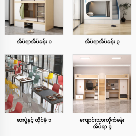
အိပ်ရာအိပ်ခန်း ၁
အိပ်ရာအိပ်ခန်း ၃
စားပွဲနှင့် ထိုင်ခုံ ၁
ကျောင်းသားတိုက်ခန်း
အိပ်ရာ ၄