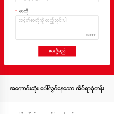
စာတို
0/1000
ပေးပို့မည်
အကောင်းဆုံး ပေါ်လွင်နေသော အိပ်ရာခုံတန်း