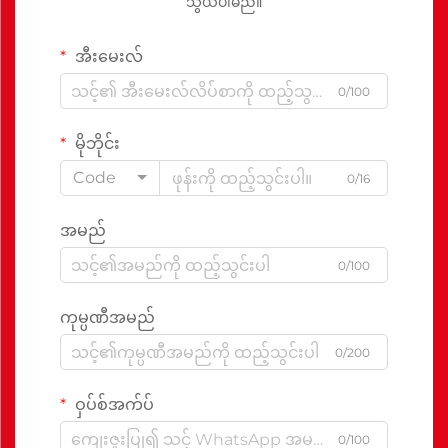
သွယ်ပါမည်။
အီးမေးလ်
0/100
မိုဘိုင်း
Code
0/16
အမည်
0/100
ကုမ္ပဏီအမည်
0/200
ဝှပ်စ်အက်ပ်
0/100