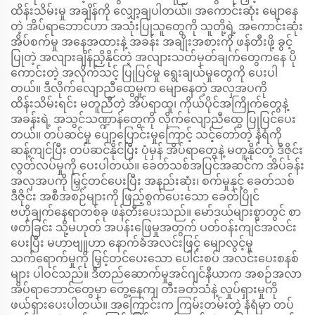
ထိန်းသိမ်းမှု အချိန်ကို လျှော့ချပါတယ်။ အကောင်းဆုံး မျောနေ
တဲ့ အိပ်ရာဘောင်ဟာ အသုံးပြုသူတွေကို သူတို့ရဲ့ အကောင်းဆုံး
အိပ်စက်မှု အနေအထားနဲ့ အခန်း အချိုးအစားကို ဖန်တီးဖို့ ခွင့်
ပြုတဲ့ အလျားချိန်ညှိနိုင်တဲ့ အလျားသတ်မှတ်ချက်တွေကနေ ပို
ကောင်းတဲ့ အလိုက်သင့် ပြုပြင်မှု ရွေးချယ်မှုတွေကို ပေးပါ
တယ်။ ဒီလိုက်လျောညီထွေမှုက မျောနေတဲ့ အလှအပကို
ထိန်းသိမ်းရင်း မတူညီတဲ့ အိပ်ရာထူ၊ ကိုယ်ပိုင်အကြိုက်တွေနဲ့
အခန်းရဲ့ အသွင်သဏ္ဍာန်တွေကို လိုက်လျောညီထွေ ပြုပြင်ပေး
တယ်။ တပ်ဆင်မှု ပျော့ပြောင်းမှုကြောင့် သင့်တော်တဲ့ နံရံကို
ဆန့်ကျင်ပြီး တပ်ဆင်နိုင်ပြီး ပုံမှန် အိပ်ရာတွေနဲ့ မတူနိုင်တဲ့ ဒီဇိုင်း
လွတ်လပ်မှုကို ပေးပါတယ်။ ခေတ်သစ်အပြင်အဆင်က အိပ်ခန်း
အလှအပကို မြှင့်တင်ပေးပြီး အနည်းဆုံး၊ စက်မှုနှင့် ခေတ်သစ်
ဒီဇိုင်း အစီအစဉ်များကို ဖြည့်စွက်ပေးသော ခေတ်ပြိုင်
ဗဟိုချက်နေရာတစ်ခု ဖန်တီးပေးသည်။ မော်ဒယ်များစွာတွင် စာ
ဖတ်ခြင်း သို့မဟုတ် အပန်းဖြေမှုအတွက် ပတ်ဝန်းကျင်အလင်း
ပေးပြီး မဟာဗျူဟာ နောက်ခံအလင်းဖြင့် မျောလွင့်မှု
သက်ရောက်မှုကို မြှင့်တင်ပေးသော ပေါင်းစပ် အလင်းပေးစနစ်
များ ပါဝင်သည်။ ဒီတည်ဆောက်မှုအင်ဂျင်နီယာက အစဉ်အလာ
အိပ်ရာဘောင်တွေမှာ တွေ့နေကျ တီးခတ်သံနဲ့ လှုပ်ရှားမှုကို
ဖယ်ရှားပေးပါတယ်။ အကြောင်းက ကြမ်းတမ်းတဲ့ နံရံမှာ တပ်