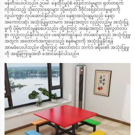
ဖန်တီးပေးပါသည်။ ဥပမါ- နေထိုင်မှုပုံစံ ပြောင်းလဲမှုများ၊ ရုတ်တရက်
လိုအပ်သည့် သိုလှောင်ရေးများ သို့မဟုတ် ဒီဇိုင်းပြောင်းလဲမှုများကို
လွယ်ကူစွာ လုပ်ဆောင်နိုင်ပါသည်။ နေရာအသုံးချမှုသည် နေရာ
အကောင်းဆုံး အသုံးပြုမှုသာမက အခန်းအတွင်း လှည့်လည်မှု အသုံးပြု
မှုကို ပိုမိုကောင်းမွန်စေပါသည်။ ထို့ကြောင့် အခန်းအတွင်း ပိုမိုလွတ်လပ်
စွာ လှည့်လည်နိုင်ပါသည်။ ပရော်ဖက်ရှင်နယ် တပ်ဆင်မှုသည် အသုံးပြုမှု
အတွက် အထောက်အကူပေးသည့် စနစ်များကို အသုံးပြုနိုင်ရန်
အာမခံပေးပါသည်။ ထို့ကြောင့် ဖလော်တင်း ဘက်ဒ် ဖရိမ်း၏ အသုံးပြုမှု
ကို အချိန်ကြာမှုအထိ အောင်မ်းနိုင်ပါသည်။