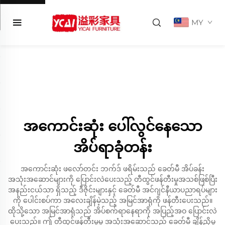
MY
အကောင်းဆုံး ပေါ်လွင်နေသော
အိပ်ရာခုံတန်း
အကောင်းဆုံး ဖလော်တင်း ဘက်ဒ် ဖရိမ်းသည် ခေတ်မီ အိပ်ခန်း
အသုံးအဆောင်များကို ပြောင်းလဲပေးသည့် တီထွင်ဖန်တီးမှုအသစ်ဖြစ်ပြီး
အနည်းငယ်သာ ရှိသည့် ဒီဇိုင်းများနှင့် ခေတ်မီ အင်ဂျင်နီယာပညာရပ်များ
ကို ပေါင်းစပ်ကာ အလေးချိန်မဲ့သည့် အမြင်အာရုံကို ဖန်တီးပေးသည်။
ထိုသို့သော အမြင်အာရုံသည် အိပ်စက်ရာနေရာကို အပြည့်အဝ ပြောင်းလဲ
ပေးသည်။ ဤ တီထွင်ဖန်တီးမှုမှု အသုံးအဆောင်သည် ခေတ်မီ ချိန်ညှိမှု