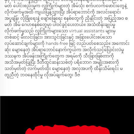
မတ် ပေါင်းစည်းမှုက လူကြိုက်များတဲ့ အိမ်သုံး စက်ပလက်ဖောင်းတွေနဲ့
လိုက်ဖက်မှုအထိ ကျယ်ပြန့်သွားပြီး အိပ်ရာဘောင်ကို အလင်းရောင်၊
အပူချိန်၊ လုံခြုံရေးနဲ့ ဖျော်ဖြေရေး စနစ်တွေကို ညှိနှိုင်းတဲ့ အပြည့်အဝ စ
မတ် အိမ် ဂေဟစနစ်တွေမှာ ပါဝင်ခွင့်ပေးတယ်။ အသံထိန်းချုပ်မှု
လိုက်ဖက်မှုသည် လူကြိုက်များသော virtual assistants များမှ
တစ်ဆင့် မီးလင်းခြင်း၊ အားသွင်းခြင်းနှင့် အခြားပေါင်းစပ်သော
လုပ်ဆောင်ချက်များကို hands-free ဖြင့် လည်ပတ်စေသည်။ အကောင်း
ဆုံး မျောနေတဲ့ အိပ်ရာဘောင်နောက်ကွယ်က အလိုက်သင့်ပြောင်းလဲမှု
ဒဿနက အိပ်ခန်းအကြိုက်တွေက အရမ်းကို သီးခြားဖြစ်တာကို
အသိအမှတ်ပြုပြီး ဒီတီထွင်ဆန်းသစ်တဲ့ ပရိဘောဂ အမျိုးအစားကို
သတ်မှတ်တဲ့ လက်မှတ်ထိုး မျောနေတဲ့ အလှအပကို ထိန်းသိမ်းရင်း မ
တူညီတဲ့ ဘဝနေထိုင်မှု လိုအပ်ချက်တွေ၊ ဒီဇ