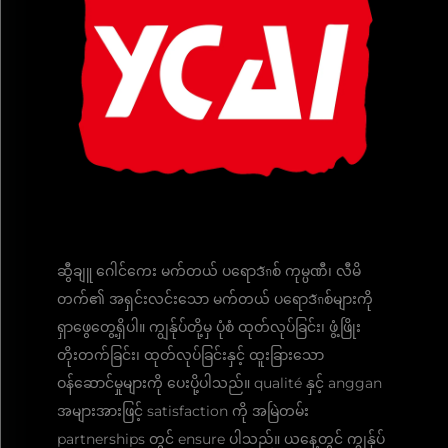
ဆွီချူ ဂေါင်ကေး မက်တယ် ပရောဒักစ် ကုမ္ပဏီ၊ လီမိ
တက်၏ အရှင်းလင်းသော မက်တယ် ပရောဒักစ်များကို
ရှာဖွေတွေ့ရှိပါ။ ကျွန်ုပ်တို့မှ ပုံစံ ထုတ်လုပ်ခြင်း၊ ဖွံ့ဖြိုး
တိုးတက်ခြင်း၊ ထုတ်လုပ်ခြင်းနှင့် ထူးခြားသော
ဝန်ဆောင်မှုများကို ပေးပို့ပါသည်။ qualité နှင့် anggan
အများအားဖြင့် satisfaction ကို အမြဲတမ်း
partnerships တွင် ensure ပါသည်။ ယနေ့တွင် ကျွန်ုပ်