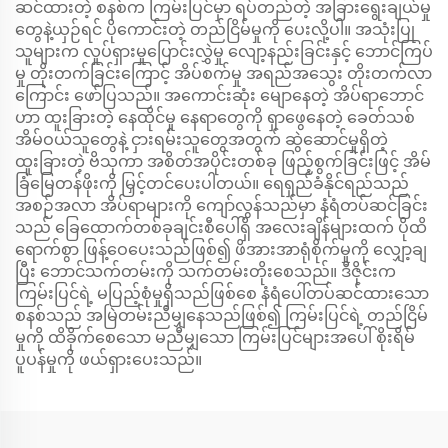
ဆင်ထားတဲ့ စနစ်က ကြမ်းပြင်မှာ ရပ်တည်တဲ့ အခြားရွေးချယ်မှု
တွေနဲ့ယှဉ်ရင် ပိုကောင်းတဲ့ တည်ငြိမ်မှုကို ပေးလို့ပါ။ အသုံးပြု
သူများက လှုပ်ရှားမှုပြောင်းလွှဲမှု လျော့နည်းခြင်းနှင့် ဘောင်ကြပ်
မှု တိုးတက်ခြင်းကြောင့် အိပ်စက်မှု အရည်အသွေး တိုးတက်လာ
ကြောင်း ဖော်ပြသည်။ အကောင်းဆုံး မျောနေတဲ့ အိပ်ရာဘောင်
ဟာ ထူးခြားတဲ့ နေထိုင်မှု နေရာတွေကို ရှာဖွေနေတဲ့ ခေတ်သစ်
အိမ်ဝယ်သူတွေနဲ့ ငှားရမ်းသူတွေအတွက် ဆွဲဆောင်မှုရှိတဲ့
ထူးခြားတဲ့ ဗိသုကာ အစိတ်အပိုင်းတစ်ခု ဖြည့်စွက်ခြင်းဖြင့် အိမ်
ခြံမြေတန်ဖိုးကို မြှင့်တင်ပေးပါတယ်။ ရေရှည်ခံနိုင်ရည်သည်
အစဉ်အလာ အိပ်ရာများကို ကျော်လွန်သည်မှာ နံရံတပ်ဆင်ခြင်း
သည် ခြေထောက်တစ်ခုချင်းစီပေါ်ရှိ အလေးချိန်များထက် ပိုထိ
ရောက်စွာ ဖြန့်ဝေပေးသည်ဖြစ်၍ ဖိအားအာရုံစိုက်မှုကို လျှော့ချ
ပြီး ဘောင်သက်တမ်းကို သက်တမ်းတိုးစေသည်။ ဒီဇိုင်းက
ကြမ်းပြင်ရဲ့ မပြည့်စုံမှုရှိသည်ဖြစ်စေ နံရံပေါ်တပ်ဆင်ထားသော
စနစ်သည် အမြဲတမ်းညီမျှနေသည်ဖြစ်၍ ကြမ်းပြင်ရဲ့ တည်ငြိမ်
မှုကို ထိခိုက်စေသော မညီမျှသော ကြမ်းပြင်များအပေါ် စိုးရိမ်
ပူပန်မှုကို ဖယ်ရှားပေးသည်။