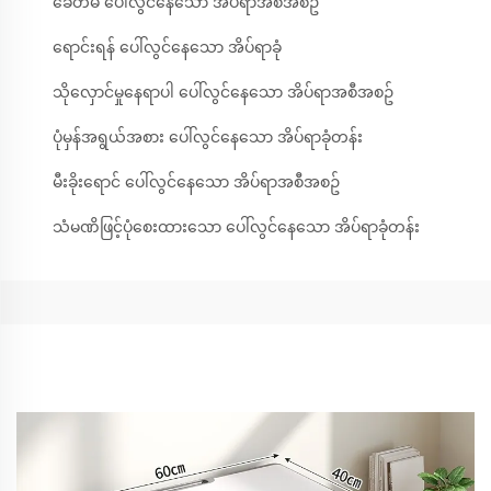
ခေတ်မီ ပေါ်လွင်နေသော အိပ်ရာအစီအစဥ်
ရောင်းရန် ပေါ်လွင်နေသော အိပ်ရာခုံ
သိုလှောင်မှုနေရာပါ ပေါ်လွင်နေသော အိပ်ရာအစီအစဥ်
ပုံမှန်အရွယ်အစား ပေါ်လွင်နေသော အိပ်ရာခုံတန်း
မီးခိုးရောင် ပေါ်လွင်နေသော အိပ်ရာအစီအစဥ်
သံမဏိဖြင့်ပုံစေးထားသော ပေါ်လွင်နေသော အိပ်ရာခုံတန်း