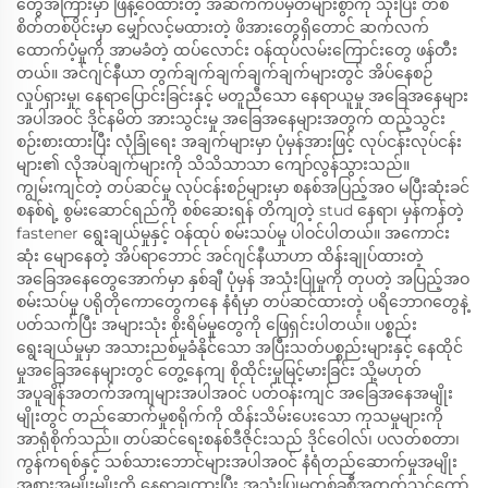
တွေအကြားမှာ ဖြန့်ဝေထားတဲ့ အဆက်ကပ်မှတ်များစွာကို သုံးပြီး တစ်
စိတ်တစ်ပိုင်းမှာ မျှော်လင့်မထားတဲ့ ဖိအားတွေရှိတောင် ဆက်လက်
ထောက်ပံ့မှုကို အာမခံတဲ့ ထပ်လောင်း ဝန်ထုပ်လမ်းကြောင်းတွေ ဖန်တီး
တယ်။ အင်ဂျင်နီယာ တွက်ချက်ချက်ချက်ချက်များတွင် အိပ်နေစဉ်
လှုပ်ရှားမှု၊ နေရာပြောင်းခြင်းနှင့် မတူညီသော နေရာယူမှု အခြေအနေများ
အပါအဝင် ဒိုင်နမိတ် အားသွင်းမှု အခြေအနေများအတွက် ထည့်သွင်း
စဉ်းစားထားပြီး လုံခြုံရေး အချက်များမှာ ပုံမှန်အားဖြင့် လုပ်ငန်းလုပ်ငန်း
များ၏ လိုအပ်ချက်များကို သိသိသာသာ ကျော်လွန်သွားသည်။
ကျွမ်းကျင်တဲ့ တပ်ဆင်မှု လုပ်ငန်းစဉ်များမှာ စနစ်အပြည့်အဝ မပြီးဆုံးခင်
စနစ်ရဲ့ စွမ်းဆောင်ရည်ကို စစ်ဆေးရန် တိကျတဲ့ stud နေရာ၊ မှန်ကန်တဲ့
fastener ရွေးချယ်မှုနှင့် ဝန်ထုပ် စမ်းသပ်မှု ပါဝင်ပါတယ်။ အကောင်း
ဆုံး မျောနေတဲ့ အိပ်ရာဘောင် အင်ဂျင်နီယာဟာ ထိန်းချုပ်ထားတဲ့
အခြေအနေတွေအောက်မှာ နှစ်ချီ ပုံမှန် အသုံးပြုမှုကို တုပတဲ့ အပြည့်အဝ
စမ်းသပ်မှု ပရိုတိုကောတွေကနေ နံရံမှာ တပ်ဆင်ထားတဲ့ ပရိဘောဂတွေနဲ့
ပတ်သက်ပြီး အများသုံး စိုးရိမ်မှုတွေကို ဖြေရှင်းပါတယ်။ ပစ္စည်း
ရွေးချယ်မှုမှာ အသားညစ်မှုခံနိုင်သော အပြီးသတ်ပစ္စည်းများနှင့် နေထိုင်
မှုအခြေအနေများတွင် တွေ့နေကျ စိုထိုင်းမှုမြင့်မားခြင်း သို့မဟုတ်
အပူချိန်အတက်အကျများအပါအဝင် ပတ်ဝန်းကျင် အခြေအနေအမျိုး
မျိုးတွင် တည်ဆောက်မှုစရိုက်ကို ထိန်းသိမ်းပေးသော ကုသမှုများကို
အာရုံစိုက်သည်။ တပ်ဆင်ရေးစနစ်ဒီဇိုင်းသည် ဒိုင်ဝေါလ်၊ ပလတ်စတာ၊
ကွန်ကရစ်နှင့် သစ်သားဘောင်များအပါအဝင် နံရံတည်ဆောက်မှုအမျိုး
အစားအမျိုးမျိုးကို နေရာချထားပြီး အသုံးပြုမှုတစ်ခုစီအတွက်သင့်တော်