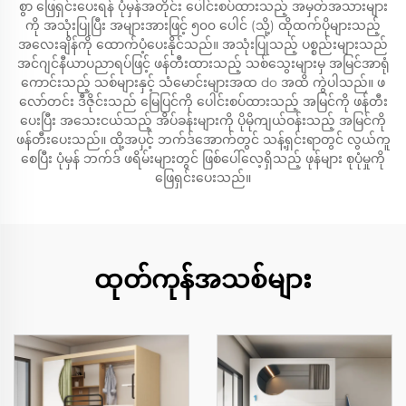
စွာ ဖြေရှင်းပေးရန် ပုံမှန်အတိုင်း ပေါင်းစပ်ထားသည့် အမှတ်အသားများ
ကို အသုံးပြုပြီး အများအားဖြင့် ၅၀၀ ပေါင် (သို့) ထိုထက်ပိုများသည့်
အလေးချိန်ကို ထောက်ပံ့ပေးနိုင်သည်။ အသုံးပြုသည့် ပစ္စည်းများသည်
အင်ဂျင်နီယာပညာရပ်ဖြင့် ဖန်တီးထားသည့် သစ်သွေးများမှ အမြင်အာရုံ
ကောင်းသည့် သစ်များနှင့် သံမောင်းများအထ do အထိ ကွဲပါသည်။ ဖ
လော်တင်း ဒီဇိုင်းသည် မြေပြင်ကို ပေါင်းစပ်ထားသည့် အမြင်ကို ဖန်တီး
ပေးပြီး အသေးငယ်သည့် အိပ်ခန်းများကို ပိုမိုကျယ်ဝန်းသည့် အမြင်ကို
ဖန်တီးပေးသည်။ ထို့အပှင့် ဘက်ဒ်အောက်တွင် သန့်ရှင်းရာတွင် လွယ်ကူ
စေပြီး ပုံမှန် ဘက်ဒ် ဖရိမ်းများတွင် ဖြစ်ပေါ်လေ့ရှိသည့် ဖုန်များ စုပုံမှုကို
ဖြေရှင်းပေးသည်။
ထုတ်ကုန်အသစ်များ