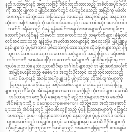
နည်းပညာများနှင့် အထူးသဖြင့် ဒီဇိုင်းထုတ်ထားသည့် အစိတ်အပိုင်းများ
ကို အသုံးပြုကာ မြေပြင်အောက်တွင် ပေါ်လွင်နေသည့် အမြင်ကို ဖန်တီး
ပေးသည်။ ထိုသို့သော အမြင်သည် လှပသည့် အသုံးဝင်မှုနှင့် အနုပညာ
ဆိုင်ရာ အကြံအစည်ကို ပေါင်းစပ်ပေးသည်။ အကောင်းဆုံး ဖလော်တင်း
ဘက်ဒ် ဖရိမ်းသည် ပုံမှန် မှုန်းခေါင်းအရွယ်အစားများကို အေးချမ်းစွာ
ထောက်ပံ့ပေးနိုင်ရန် သံမောင်း အားကောင်းသည့် ဘရက်က်များ၊ နံရံတွင်
တပ်ဆင်ထားသည့် ချိန်ညှိမှု အမှတ်အသားများနှင့် အလေးချိန် ဖြန့်ဖြူးမှု
စနစ်များကို ပုံမှန်အတိုင်း ပုံစံထုတ်လုပ်ထားသည်။ ထိုဖရိမ်းများသည် နံရံ
တွင် တပ်ဆင်ထားသည့် အထောက်အပံ့များကို အသုံးပြုကာ ဖရိမ်း၏
အင်အားကို အာမခံပေးပြီး အထောက်အပံ့များကို မြင်နိုင်စေခြင်းမှ ကာ
ကွယ်ပေးသည်။ နည်းပညာဆိုင်ရာ အင်္ဂါရပ်များတွင် အမြင်အာရုံအလိုက်
အမြင့်ပေးနိုင်သည့် စနစ်များ၊ အတွင်းပိုင်းတွင် ထည့်သွင်းထားသည့်
LED မီးများနှင့် အခန်းအမျိုးမျိုးနှင့် ပုဂ္ဂိုလ်ရေး လိုအပ်ချက်များကို
ဖြည့်ဆည်းပေးနိုင်သည့် အပိုင်းအစိတ်များ ပါဝင်သည်။ အသုံးပြုမှု
များသည် အိမ်သုံး အိပ်ခန်းများသာမက အဆင့်မြင့် ဟိုတယ်များ၊ ခေတ်မီ
အပ်တာများ၊ စတူဒီယို နေရာများနှင့် ဧည့်သည်များအတွက် ခေတ်မီ
အိပ်ခန်းများသို့ ပ распространяется။ ထိုသို့သော အသုံးအဆောင်
များသည် အိပ်ခန်းတွင် ဖြစ်ပေါ်လေ့ရှိသည့် ပုံမှန် ပြဿနာများကို ဖြေရှင်း
ပေးသည်။ ဥပမါ- မြေပြင်အောက်တွင် နေရာလွဲမှု၊ ပုံမှန် ဘက်ဒ် ခေါင်း
များအောက်တွင် သန့်ရှင်းရာတွင် ခက်ခဲမှုများနှင့် ခေတ်မီ ဒီဇိုင်းများကို
လိုချင်မှုများ ဖြစ်သည်။ တပ်ဆင်မှုသည် အမေးအဖြေများကို အေးချမ်း