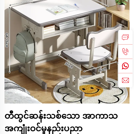
တီထွင်ဆန်းသစ်သော အာကာသ
အကျုံးဝင်မှုနည်းပညာ