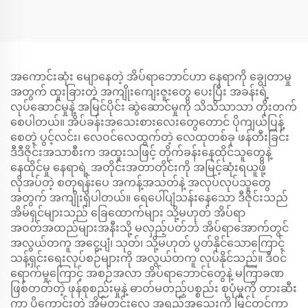
အကောင်းဆုံး မျောနေတဲ့ အိပ်ရာဘောင်ဟာ နေရာကို ချွေတာမှု
အတွက် ထူးခြားတဲ့ အကျိုးကျေးဇူးတွေ ပေးပြီး အခန်းရဲ့
လုပ်ဆောင်မှုနဲ့ အမြင်ပိုင်း ဆွဲဆောင်မှုကို သိသိသာသာ တိုးတက်
စေပါတယ်။ အိပ်ခန်းအသေးစားလေးတွေတောင် ပိုကျယ်ပြန့်
စေတဲ့ ပွင့်လင်း၊ လေဝင်လေထွက်တဲ့ လေထုတစ်ခု ဖန်တီးခြင်း
ဒီဒီဇိုင်းအသာစီးက အထူးသဖြင့် တိုက်ခန်းနေထိုင်သူတွေနဲ့
နေထိုင်မှု နေရာရဲ့ အတိုင်းအတာတိုင်းကို အမြင့်ဆုံးရယူဖို့
လိုအပ်တဲ့ စတုရန်းပေ အကန့်အသတ်နဲ့ အလုပ်လုပ်သူတွေ
အတွက် အကျိုးရှိပါတယ်။ ရေပေါ်ပျံသန်းနေသော ဒီဇိုင်းသည်
အိမ်ရှင်များသည် ခြေထောက်များ သို့မဟုတ် အိပ်ရာ
အဝတ်အထည်များအနီးသို့ မလှည့်ပတ်ဘဲ အိပ်ရာအောက်တွင်
အလွယ်တကူ အငွေ့ပျံ၊ သုတ်၊ သို့မဟုတ် ပွတ်နိုင်သောကြောင့်
သန့်ရှင်းရေးလုပ်စဉ်များကို အလွယ်တကူ လုပ်နိုင်သည်။ ဒီဝင်
ရောက်မှုကြောင့် အစဉ်အလာ အိပ်ရာဘောင်တွေနဲ့ မကြာခဏ
ဖြစ်တတ်တဲ့ ဖုန်စုစည်းမှုနဲ့ ဓာတ်မတည့်ပစ္စည်း စုပုံမှုကို တားဆီး
ကာ ပိုကောင်းတဲ့ အိမ်တွင်းလေ အရည်အသွေးကို မြှင့်တင်ကာ