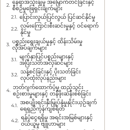
နေရာအသုံးချမှု အမြှောက်တင်ခြင်းနှင့်
စီစဉ်မှုဖြေရှင်းချက်များ
ပြောင်းလွယ်ပြင်လွယ် ပြင်ဆင်နိုင်မှု
လမ်းကြောင်းစီးဆင်းမှုနှင့် ဝင်ရောက်
နိုင်မှု
ပစ္စည်းရွေးချယ်မှုနှင့် ထိန်းသိမ်းမှု
လိုအပ်ချက်များ
မျက်နှာပြင်ပစ္စည်းများနှင့်
အပြီးသတ်အလှဆင်များ
သန့်စင်ခြင်းနှင့် ပိုးသတ်ခြင်း
လုပ်ထုံးလုပ်နည်းများ
ဘတ်ဂျက်ထောက်ပံ့မှု ထည့်သွင်း
စဉ်းစားမှုများနှင့် တန်ဖိုးဆန်းစစ်ခြင်း
အစပျိုးရင်းနှီးမြှုပ်နှံမှုနှိုင်းယှဉ်ချက်
ရေရှည်ကုန်ကျစရိတ်
ရန်ပုံငွေရရှိမှု အရင်းအမြစ်များနှင့်
ဝယ်ယူမှု ဗျူဟာများ