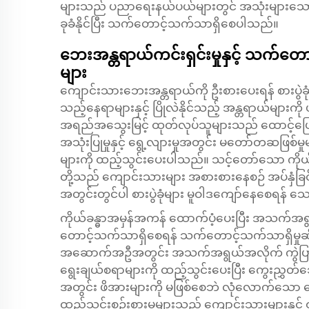
များသည် ပညာရေးနယ်ပယ်များတွင် အသုံးများသော နေရ
ခုခံနိုင်ပြီး သက်တောင့်သက်သာရှိစေပါသည်။
ဘေးအန္တရာယ်ကင်းရှင်းမှုနှင့် သက်တောင
များ
ကျောင်းသားဘေးအန္တရာယ်ကို ဦးစားပေးရန် စားပွဲခုံရ
သည့်နေရာများနှင့် ပြိုလဲနိုင်သည့် အန္တရာယ်များကိ
အရည်အသွေးမြင့် ထုတ်လုပ်သူများသည် ထောင့်ပြောင်းမ
အသုံးပြုမှုနှင့် ရွေ့လျားမှုအတွင်း မတော်တဆဖြစ်မ
များကို ထည့်သွင်းပေးပါသည်။ သင့်တော်သော ကိုယ်အလေး
တို့သည် ကျောင်းသားများ အစားစားနေစဉ် အပ်နှံခြင
အတွင်းတွင်ပါ စားပွဲခုံများ မူဝါဒကျော်နေစေရန်
ကိုယ်ခန္ဓာအမှန်အကန် ထောက်ပံ့ပေးပြီး အသက်အရွ
တောင့်သက်သာရှိစေရန် သက်တောင့်သက်သာရှိမှုဆိုင
အဆောက်အဦအတွင်း အသက်အရွယ်အလိုက် ကွဲပြားသည့်
ရွေးချယ်စရာများကို ထည့်သွင်းပေးပြီး ကွေးညွှတ်သေ
အတွင်း ဖိအားများကို မဖြစ်စေဘဲ လုံလောက်သော ထော
ထည့်သွင်းစဉ်းစားမှုများသည် ကျောင်းသားများနှင့်