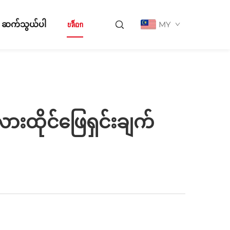
့် ဆက်သွယ်ပါ
บล็อก
MY
ားထိုင်ဖြေရှင်းချက်