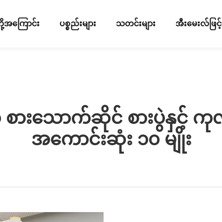
ို့အကြောင်း
ပစ္စည်းများ
သတင်းများ
အီးမေးလ်ဖြင
ားသောက်ဆိုင် စားပွဲနှင့် ကုလ
အကောင်းဆုံး ၁၀ မျိုး