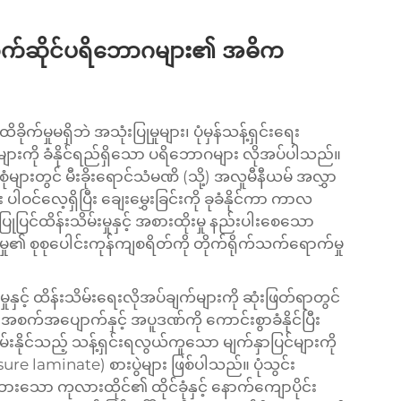
ာက်ဆိုင်ပရိဘောဂများ၏ အဓိက
မှုမရှိဘဲ အသုံးပြုမှုများ၊ ပုံမှန်သန့်ရှင်းရေး
မှုများကို ခံနိုင်ရည်ရှိသော ပရိဘောဂများ လိုအပ်ပါသည်။
စုံများတွင် မီးခိုးရောင်သံမဏိ (သို့) အလူမီနီယမ် အလွှာ
 ပါဝင်လေ့ရှိပြီး ချေးမွှေးခြင်းကို ခုခံနိုင်ကာ ကာလ
ုပြင်ထိန်းသိမ်းမှုနှင့် အစားထိုးမှု နည်းပါးစေသော
၏ စုစုပေါင်းကုန်ကျစရိတ်ကို တိုက်ရိုက်သက်ရောက်မှု
ုနှင့် ထိန်းသိမ်းရေးလိုအပ်ချက်များကို ဆုံးဖြတ်ရာတွင်
က်အပျောက်နှင့် အပူဒဏ်ကို ကောင်းစွာခံနိုင်ပြီး
ိမ်းနိုင်သည့် သန့်ရှင်းရလွယ်ကူသော မျက်နှာပြင်များကို
sure laminate) စားပွဲများ ဖြစ်ပါသည်။ ပုံသွင်း
်ထားသော ကုလားထိုင်၏ ထိုင်ခုံနှင့် နောက်ကျောပိုင်း