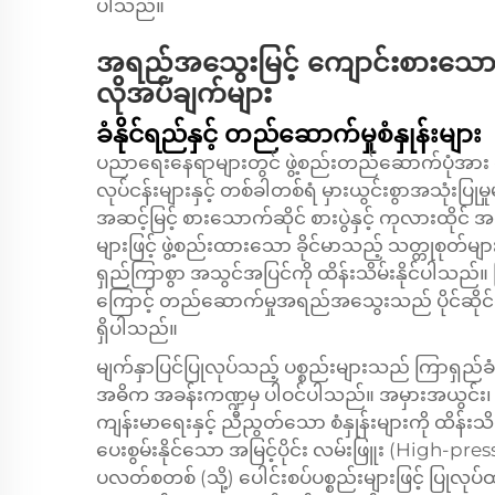
ပါသည်။
အရည်အသွေးမြင့် ကျောင်းစားသေ
လိုအပ်ချက်များ
ခံနိုင်ရည်နှင့် တည်ဆောက်မှုစံနှုန်းများ
ပညာရေးနေရာများတွင် ဖွဲ့စည်းတည်ဆောက်ပုံအား ထိခိုက်
လုပ်ငန်းများနှင့် တစ်ခါတစ်ရံ မှားယွင်းစွာအသုံးပြု
အဆင့်မြင့် စားသောက်ဆိုင် စားပွဲနှင့် ကုလားထိုင် အ
များဖြင့် ဖွဲ့စည်းထားသော ခိုင်မာသည့် သတ္တုစုတ်များ
ရှည်ကြာစွာ အသွင်အပြင်ကို ထိန်းသိမ်းနိုင်ပါသည်။ ပြ
ကြောင့် တည်ဆောက်မှုအရည်အသွေးသည် ပိုင်ဆိုင်မှု
ရှိပါသည်။
မျက်နှာပြင်ပြုလုပ်သည့် ပစ္စည်းများသည် ကြာရှည်ခံမှ
အဓိက အခန်းကဏ္ဍမှ ပါဝင်ပါသည်။ အမှားအယွင်း၊ အစ
ကျန်းမာရေးနှင့် ညီညွတ်သော စံနှုန်းများကို ထိန်းသ
ပေးစွမ်းနိုင်သော အမြင့်ပိုင်း လမ်းဖြူး (High-pres
ပလတ်စတစ် (သို့) ပေါင်းစပ်ပစ္စည်းများဖြင့် ပြုလုပ