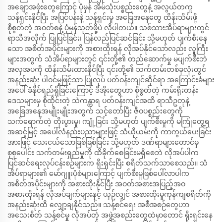
အချောအဖုံးတွေကြောင့် ပုံမှန် အိမ်သုံးပစ္စည်းတွေနဲ့ အလွယ်တကူ
သန့်ရှင်းနိုင်ပြီး အပြင်ပန်းနဲ့ သန့်ရှင်းမှု အခြေအနေတွေ ထိန်းသိမ်းဖို့
စိုစွတ်တဲ့ အဝတ်စနဲ့ ပုံမှန်သုတ်ဖို့ပဲ လိုပါတယ်။ သစ်သားအိပ်ရာများတွင်
ရာသီအလိုက် ပြုပြင်ခြင်း၊ ပြန်လည်ပြင်ဆင်ခြင်း သို့မဟုတ် ပျက်စီးနေ
သော အစိတ်အပိုင်းများကို အစားထိုးရန် လိုအပ်နိုင်သော်လည်း လူကြီး
များအတွက် သံအိပ်ရာများတွင် ၎င်းတို့၏ တည်ဆောက်မှု မပျက်စီးဘဲ
အလှအပကို ထိန်းသိမ်းထားနိုင်ပြီး ၎င်းတို့၏ သက်တမ်းတစ်ခုလုံးတွင်
အနည်းဆုံး ပါဝင်မှုဖြင့်သာ ပြုလုပ် ပတ်ဝန်းကျင်ဆိုင်ရာ အကြောင်းခံများ
အပေါ် ခံနိုင်ရည်ရှိခြင်းကြောင့် ဒီအိုးတွေဟာ စိုစွတ်တဲ့ ကမ်းရိုးတန်း
ဒေသများမှ စိုထိုင်းတဲ့ သဲကန္တာရ ပတ်ဝန်းကျင်အထိ ရာသီဥတုနဲ့
အခြေအနေအမျိုးမျိုးအတွက် သင့်တော်ပြီး ဇီဝပစ္စည်းတွေကို
သက်ရောက်တဲ့ တိုးပွားမှု၊ ကျုံ့ခြင်း သို့မဟုတ် ပျက်စီးမှုကို မကြုံတွေ့ရ
အဆင့်မြင့် အပေါ်လံနည်းပညာများဖြင့် သံယိုယမ်းကို ကာကွယ်ပေးခြင်း
အားဖြင့် သေးငယ်သောခြစ်ခြစ်ခြင်း သို့မဟုတ် ဒဏ်ရာများတောင်မှ
စုစုပေါင်း သက်တမ်းရှည်မှုကို ထိခိုက်စေခြင်းမရှိစေဘဲ လိုအပ်ပါက
ပြင်ဆင်ရေးလုပ်ငန်းစဉ်များက ရိုးရှင်းပြီး စရိတ်သက်သာစေသည်။ သံ
အိပ်ရာများ၏ မော်ဂျူးပုံစံများကြောင့် ပျက်စီးမှုဖြစ်ပေါ်လာပါက
အစိတ်အပိုင်းများကို အစားထိုးနိုင်ပြီး အဝတ်အစားအပြည့်အဝ
အစားထိုးရန် လိုအပ်ချက်များနှင့် ယှဉ်လျှင် အစားထိုးမှုကုန်ကျစရိတ်ကို
အနည်းဆုံးထိ လျှော့ချနိုင်သည်။ သန့်စင်ရေး အစီအစဉ်တွေဟာ
အသေးစိတ် သန့်စင်မှု လိုအပ်တဲ့ အဖွဲ့အစည်းတွေထဲမှာတောင် ရိုးရှင်းနေ