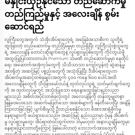
မနှိုင်းယှဉ်နိုင်သော တည်ဆောက်မှု
တည်ကြည်မှုနှင့် အလေးချိန် စွမ်း
ဆောင်ရည်
လူကြီးတွေအတွက် သံအိုးအိပ်ရာတွေရဲ့ အခြေခံအသာစီးက သူတို့ရဲ့
ထူးခြားတဲ့ တည်ဆောက်မှု တည်ငြိမ်မှုမှာ တည်ရှိပြီး လူကြီးသုံးစွဲသူတွေ
ရဲ့ အလေးချိန် တောင်းဆိုချက်တွေနဲ့ လှုပ်ရှားမှုပုံစံတွေကို ကိုင်တွယ်ဖို့
အထူးပြုပြင်ထားတာပါ။ Premium သံမဏိ တည်ဆောက်မှုမှာ နေထိုင်
ရေး အဆောက်အအုံကုဒ်တွေကို သိသိသာသာ ကျော်လွန်တဲ့ ဆွဲဆန့်မှု
အားရှိတဲ့ အဆင့်မြင့် ပစ္စည်းတွေကို အသုံးပြုပြီး ဒီအိပ်ရာတွေဟာ
အိပ်စက်မှုအဆင့်တစ်ခုချင်းအတွက် ၄၀၀ ကနေ ၆၀၀ ပေါင်အထိ
အလေးချိန်တွေကို သီးခြားမော်ဒယ်နဲ့ ထုတ်လုပ်သူရဲ့ သတ်မှတ်ချက်တွေ
ကို အ ထုတ်လုပ်မှုတွင် အသုံးပြုသော ရေနွေးထွေးခြင်းနည်းပညာ
များသည် အစိတ်အပိုင်းတစ်ခုလုံးတွင် အလေးချိန်ကို တန်းတူမျှတစွာ
ဖြန့်ဝေပေးသော အဆက်မပြတ်သော အဆစ်များကို ဖန်တီးပေးပြီး အချိန်
ကြာလာခြင်းဖြင့် ပျက်စီးမှုသို့ ဦးတည်စေနိုင်သော ဖိအားအာရုံစိုက်မှု
နေရာများကို ဖယ်ရှားပေးသည်။ အဆင့်မြင့် နည်းပညာမှာ ပုံမှန် အိပ်စက်
မှု လှုပ်ရှားမှုတွေ၊ အိပ်ရာထဲဝင်ထွက်တာ၊ ဒါမှမဟုတ် အနားယူချိန်တွေမှာ
နေရာပြောင်းတာတို့ကြောင့် ဖြစ်ပေါ်လာတဲ့ ဘေးဘက်အားတွေကို
တားဆီးဖို့ မဟာဗျူဟာကျ နေရာချထားတဲ့ အပြန်အလှန် ပံ့ပိုးတဲ့ စနစ်