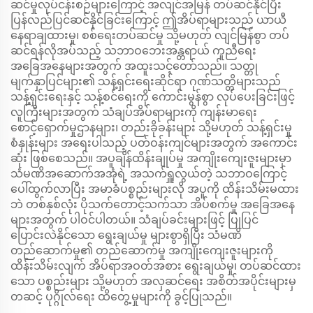
ဆင်မှုလုပ်ငန်းစဉ်များကြောင့် အလျင်အမြန် တပ်ဆင်နိုင်ပြီး
ပြန်လည်ပြင်ဆင်နိုင်ခြင်းကြောင့် ဤအိပ်ရာများသည် ယာယီ
နေရာချထားမှု၊ စစ်ရေးတပ်ဆင်မှု သို့မဟုတ် လျင်မြန်စွာ တပ်
ဆင်ရန်လိုအပ်သည့် သဘာဝဘေးအန္တရာယ် ကူညီရေး
အခြေအနေများအတွက် အထူးသင့်တော်သည်။ သတ္တု
မျက်နှာပြင်များ၏ သန့်ရှင်းရေးဆိုင်ရာ ဂုဏ်သတ္တိများသည်
သန့်ရှင်းရေးနှင့် သန့်စင်ရေးကို ကောင်းမွန်စွာ လုပ်ပေးခြင်းဖြင့်
လူကြီးများအတွက် သံချပ်အိပ်ရာများကို ကျန်းမာရေး
စောင့်ရှောက်မှုဌာနများ၊ တည်းခိုခန်းများ သို့မဟုတ် သန့်ရှင်းမှု
စံနှုန်းများ အရေးပါသည့် ပတ်ဝန်းကျင်များအတွက် အကောင်း
ဆုံး ဖြစ်စေသည်။ အပူချိန်ထိန်းချုပ်မှု အကျိုးကျေးဇူးများမှာ
သံမဏိအဆောက်အအုံရဲ့ အသက်ရှူလွယ်တဲ့ သဘာဝကြောင့်
ပေါ်ထွက်လာပြီး အမာခံပစ္စည်းများလို အပူကို ထိန်းသိမ်းမထား
ဘဲ တစ်နှစ်လုံး ပိုသက်တောင့်သက်သာ အိပ်စက်မှု အခြေအနေ
များအတွက် ပါဝင်ပါတယ်။ သံချပ်ခင်းများဖြင့် ပြုပြင်
ပြောင်းလဲနိုင်သော ရွေးချယ်မှု များစွာရှိပြီး သံမဏိ
တည်ဆောက်မှု၏ တည်ဆောက်မှု အကျိုးကျေးဇူးများကို
ထိန်းသိမ်းလျက် အိပ်ရာအဝတ်အစား ရွေးချယ်မှု၊ တပ်ဆင်ထား
သော ပစ္စည်းများ သို့မဟုတ် အလှဆင်ရေး အစိတ်အပိုင်းများမှ
တဆင့် ပုဂ္ဂိုလ်ရေး ထိတွေ့မှုများကို ခွင့်ပြုသည်။