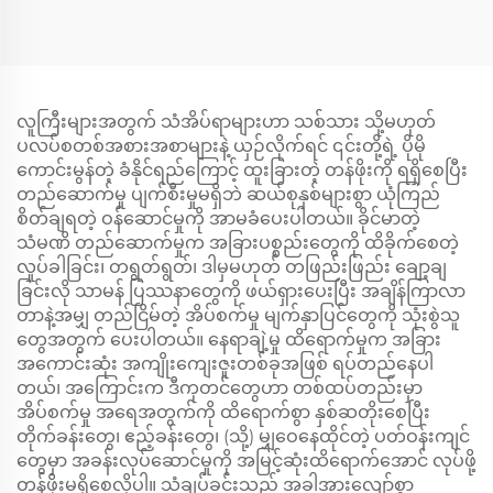
လူကြီးများအတွက် သံအိပ်ရာများဟာ သစ်သား သို့မဟုတ်
ပလပ်စတစ်အစားအစာများနဲ့ ယှဉ်လိုက်ရင် ၎င်းတို့ရဲ့ ပိုမို
ကောင်းမွန်တဲ့ ခံနိုင်ရည်ကြောင့် ထူးခြားတဲ့ တန်ဖိုးကို ရရှိစေပြီး
တည်ဆောက်မှု ပျက်စီးမှုမရှိဘဲ ဆယ်စုနှစ်များစွာ ယုံကြည်
စိတ်ချရတဲ့ ဝန်ဆောင်မှုကို အာမခံပေးပါတယ်။ ခိုင်မာတဲ့
သံမဏိ တည်ဆောက်မှုက အခြားပစ္စည်းတွေကို ထိခိုက်စေတဲ့
လှုပ်ခါခြင်း၊ တရွတ်ရွတ်၊ ဒါမှမဟုတ် တဖြည်းဖြည်း ချော့ချ
ခြင်းလို သာမန် ပြဿနာတွေကို ဖယ်ရှားပေးပြီး အချိန်ကြာလာ
တာနဲ့အမျှ တည်ငြိမ်တဲ့ အိပ်စက်မှု မျက်နှာပြင်တွေကို သုံးစွဲသူ
တွေအတွက် ပေးပါတယ်။ နေရာချဲ့မှု ထိရောက်မှုက အခြား
အကောင်းဆုံး အကျိုးကျေးဇူးတစ်ခုအဖြစ် ရပ်တည်နေပါ
တယ်၊ အကြောင်းက ဒီကုတင်တွေဟာ တစ်ထပ်တည်းမှာ
အိပ်စက်မှု အရေအတွက်ကို ထိရောက်စွာ နှစ်ဆတိုးစေပြီး
တိုက်ခန်းတွေ၊ ဧည့်ခန်းတွေ၊ (သို့) မျှဝေနေထိုင်တဲ့ ပတ်ဝန်းကျင်
တွေမှာ အခန်းလုပ်ဆောင်မှုကို အမြင့်ဆုံးထိရောက်အောင် လုပ်ဖို့
တန်ဖိုးမရှိစေလို့ပါ။ သံချပ်ခင်းသည် အခါအားလျော်စွာ