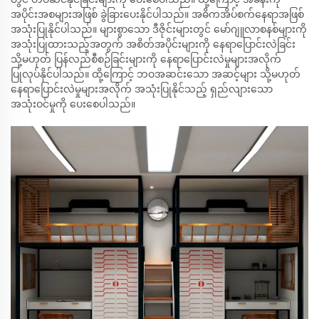
အပိုင်းအစများအဖြစ် ခွဲခြားပေးနိုင်ပါသည်။ အဓိကအိပ်စက်နေရာအဖြစ်
အသုံးပြုနိုင်ပါသည်။ များစွာသော ဒီဇိုင်းများတွင် မော်ဂျူလာစနစ်များကို
အသုံးပြုထားသည့်အတွက် အစိတ်အပိုင်းများကို နေရာပြောင်းလဲခြင်း
သို့မဟုတ် ပြန်လည်စီစဉ်ခြင်းများကို နေရာပြောင်းလဲမှုများအလိုက်
ပြုလုပ်နိုင်ပါသည်။ ထို့ကြောင့် ဘဝအဆင်းသော အဆင့်များ သို့မဟုတ်
နေရာပြောင်းလဲမှုများအလိုက် အသုံးပြုနိုင်သည့် ရှည်လျားသော
အသုံးဝင်မှုကို ပေးစေပါသည်။