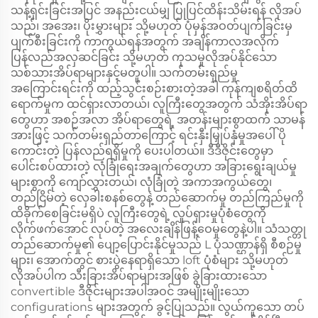
သန့်ရှင်းခြင်းအပြင် အနည်းငယ်မျှ ပြုပြင်ထိန်းသိမ်းရန် လိုအပ်
သည်၊ အအေး၊ ပိုးမွှားများ သို့မဟုတ် ပုံမှန်အဝတ်ပျက်ခြင်းမှ
ပျက်စီးခြင်းကို ကာကွယ်ရန်အတွက် အချိန်ကာလအလိုက်
ပြန်လည်အလှဆင်ခြင်း သို့မဟုတ် ကုသမှုလိုအပ်နိုင်သော
သစ်သားအိပ်ရာများနှင့်မတူပါ။ သက်တမ်းရှည်မှု
အကြောင်းရင်းကို ထည့်သွင်းစဉ်းစားတဲ့အခါ ကုန်ကျစရိတ်ထိ
ရောက်မှုက ထင်ရှားလာတယ်၊ လူကြီးတွေအတွက် သံအိုးအိပ်ရာ
တွေဟာ အစဉ်အလာ အိပ်ရာတွေရဲ့ အတန်းများစွာထက် သာမန်
အားဖြင့် သက်တမ်းရှည်တာကြောင့် ရင်းနှီးမြှုပ်နှံမှုအပေါ် ပို
ကောင်းတဲ့ ပြန်လည်ရရှိမှုကို ပေးပါတယ်။ ဒီဒီဇိုင်းတွေမှာ
ပေါင်းစပ်ထားတဲ့ လုံခြုံရေးအချက်တွေဟာ အခြားရွေးချယ်မှု
များစွာကို ကျော်လွှားတယ်၊ လုံခြုံတဲ့ အကာအကွယ်တွေ၊
တည်ငြိမ်တဲ့ လှေခါးစနစ်တွေနဲ့ တည်ဆောက်မှု တည်ကြည်မှုကို
ထိခိုက်စေခြင်းမရှိပဲ လူကြီးတွေရဲ့ လှုပ်ရှားမှုပုံစံတွေကို
လိုက်ဖက်အောင် လုပ်တဲ့ အလေးချိန်ဖြန့်ဝေမှုတွေနဲ့ပါ။ သံသတ္တု
တည်ဆောက်မှု၏ ပျော့ပြောင်းနိုင်မှုသည် L ပုံသဏ္ဌာန်ရှိ စီစဉ်မှု
များ၊ အောက်တွင် စားပွဲနေရာရှိသော loft ပုံစံများ သို့မဟုတ်
လိုအပ်ပါက သီးခြားအိပ်ရာများအဖြစ် ခွဲခြားထားသော
convertible ဒီဇိုင်းများအပါအဝင် အမျိုးမျိုးသော
configurations များအတွက် ခွင့်ပြုသည်။ လွယ်ကူသော တပ်