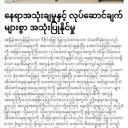
နေရာအသုံးချမှုနှင့် လုပ်ဆောင်ချက်
များစွာ အသုံးပြုနိုင်မှု
အရှိန်အဟုန်မြင့်သော ဒီဇိုင်းဖြင့် ပြုလုပ်ထားသော သံမဏိခုံတွေသည်
အထက်ပိုင်းနေရာကို အကောင်းဆုံးအသုံးချန်းပြီး အောက်ခြေပိုင်းနေရာ
ကို အခြားအရေးကြီးသော လုပ်ဆောင်ချက်များအတွက် ထိန်းသိမ်းပေး
နိုင်သောကြောင့် အကောင်းဆုံးအသုံးချနိုင်သည့် နေရာအနည်းငယ်သာရှိ
သော နေအိမ်များကို အလွန်အသုံးဝင်သော ပတ်ဝန်းကျင်များအဖြစ်
ပြောင်းလဲပေးနိုင်ပါသည်။ ဤခုံများ၏ စုပ်ယူမှုနေရာသည် ပုံမှန် Queen-
size ခုံအောက်ခြေနှင့် အတူတူသာ ဖြစ်ပြီး အောက်ခြေနှင့် အထက်ခြေ
အိပ်စက်နေရာနှစ်ခုကို ပေးစေသည့်အတွက် စတုရန်းပေ အပိုများမလိုဘဲ
အိပ်စက်နေရာအရေအတွက်ကို နှစ်ဆတိုးစေပါသည်။ မြို့ပ town များ
တွင် မြေနေရာစုံစမ်းမှုများသည် စတုရန်းပေတစ်ခုချင်းစီကို အလွန်
အရေးကြီးသောအဖြစ် ပြောင်းလဲပေးသည့်အတွက် ဤနေရာအသုံးချ
မှုသည် အလွန်အရေးကြီးပါသည်။ ထို့ကြောင့် နေထိုင်သူများသည် ဧည့်ခံ
ခြင်းနေရာ သို့မဟုတ် သိုလှောင်ရေးနေရာများကို စွန့်လွှတ်ခြင်းမရှိဘဲ
အိပ်စက်နေရာများကို သီးခြားခွဲထားနိုင်ပါသည်။ သံမဏိဖြင့် ပြုလုပ်ထား
သော ခုံများသည် ရိုးရှင်းသော အထက်-အောက် စီထားမှုများကို ကျော်