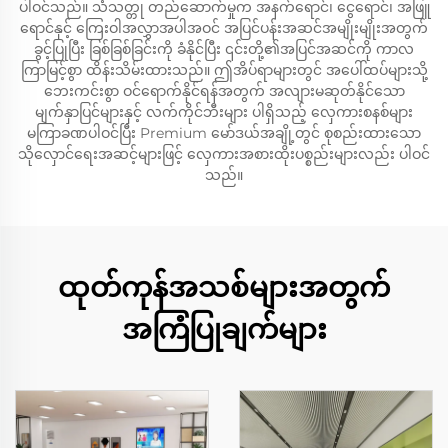
ပါဝင်သည်။ သံသတ္တု တည်ဆောက်မှုက အနက်ရောင်၊ ငွေရောင်၊ အဖြူ
ရောင်နှင့် ကြေးဝါအလွှာအပါအဝင် အပြင်ပန်းအဆင်အမျိုးမျိုးအတွက်
ခွင့်ပြုပြီး ခြစ်ခြစ်ခြင်းကို ခံနိုင်ပြီး ၎င်းတို့၏အပြင်အဆင်ကို ကာလ
ကြာမြင့်စွာ ထိန်းသိမ်းထားသည်။ ဤအိပ်ရာများတွင် အပေါ်ထပ်များသို့
ဘေးကင်းစွာ ဝင်ရောက်နိုင်ရန်အတွက် အလျားမဆုတ်နိုင်သော
မျက်နှာပြင်များနှင့် လက်ကိုင်ဘီးများ ပါရှိသည့် လှေကားစနစ်များ
မကြာခဏပါဝင်ပြီး Premium မော်ဒယ်အချို့တွင် စုစည်းထားသော
သိုလှောင်ရေးအဆင့်များဖြင့် လှေကားအစားထိုးပစ္စည်းများလည်း ပါဝင်
သည်။
ထုတ်ကုန်အသစ်များအတွက်
အကြံပြုချက်များ