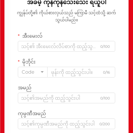
အခမဲ့ ကုန်ကုန်သေးသေး ရယူပါ
ကျွန်ုပ်တို့၏ ကိုယ်စားလှယ်သည် မကြာမီ သင့်ထံသို့ ဆက်
သွယ်ပါမည်။
အီးမေးလ်
0/100
မိုဘိုင်း
Code
0/16
အမည်
0/100
ကုမ္ပဏီအမည်
0/200