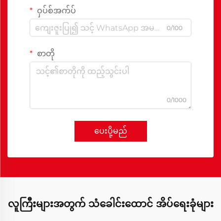
ဝှပ်စ်အက်ပ်
0/100
စာတို
0/1000
ပေးပို့မည်
လူကြီးများအတွက် သံခေါင်းထောင် အိပ်ရေးခုံများ