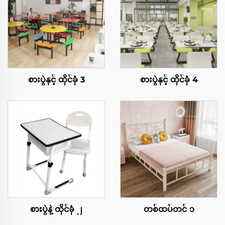
စားပွဲနှင့် ထိုင်ခုံ 3
စားပွဲနှင့် ထိုင်ခုံ 4
စားပွဲနဲ့ ထိုင်ခုံ ၂
တစ်ထပ်တင် ၁