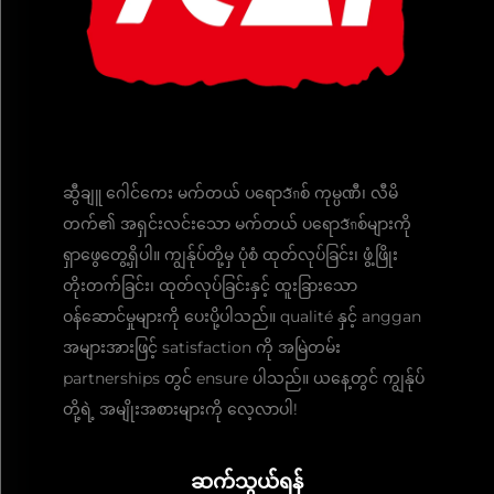
ဆွီချူ ဂေါင်ကေး မက်တယ် ပရောဒักစ် ကုမ္ပဏီ၊ လီမိ
တက်၏ အရှင်းလင်းသော မက်တယ် ပရောဒักစ်များကို
ရှာဖွေတွေ့ရှိပါ။ ကျွန်ုပ်တို့မှ ပုံစံ ထုတ်လုပ်ခြင်း၊ ဖွံ့ဖြိုး
တိုးတက်ခြင်း၊ ထုတ်လုပ်ခြင်းနှင့် ထူးခြားသော
ဝန်ဆောင်မှုများကို ပေးပို့ပါသည်။ qualité နှင့် anggan
အများအားဖြင့် satisfaction ကို အမြဲတမ်း
partnerships တွင် ensure ပါသည်။ ယနေ့တွင် ကျွန်ုပ်
တို့ရဲ့ အမျိုးအစားများကို လေ့လာပါ!
ဆက်သွယ်ရန်