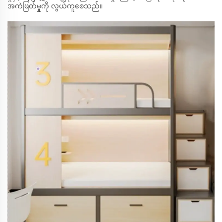
အကဲဖြတ်မှုကို လွယ်ကူစေသည်။