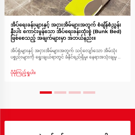
အိပ်ရေးခန်းများနှင့် အငှားအိမ်များအတွက် စံချိန်စံညွှန်း
နီးပါး ကောင်းမွန်သော အိပ်ရေးခန်းထုံးစွဲ (Bunk Bed)
ဖြစ်စေသည့် အချက်များမှာ အဘယ်နည်း။
အိပ်ရုံများနှင့် အငှားအိမ်များအတွက် သင့်လျော်သော အိမ်သုံး
ပစ္စည်းများကို ရွေးချယ်ရာတွင် ခံနိုင်ရည်ရှိမှု၊ နေရာအသုံးချမှု ထိ
ရောက်မှုနှင့် စုစုပေါင်းစုံစမ်းမှု တို့ကို ဂရုတစိုက် စဥ်ဆက်မပြတ်
စဉ်းစားရန် လိုအပ်ပါသည်။ အိမ်သုံးပစ္စည်းအားလုံးအနက် အိပ်ရာ
ပိုမိုကြည့်ရှုပါ။
ထုံးစွဲမှု (Bunk Bed) သည် အောက်ပါအတိုင်း အထူးသဖြင့်
အဖြေပေးနိုင်သည့် အဖြေများကို ဖော်ပြပေးသည့် အထူးသဖြင့်
ထူးခြားသည့် အဖြေဖြစ်သည်။