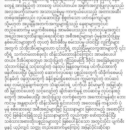
တွေနဲ့ အားဖြည့်တဲ့ ဘားတွေ ပါဝင်ပါတယ်။ အမှိုက်အလွှာပြုလုပ်မှုသည်
အလှအပကိုသာမက အသားညစ်မှုမှ ကာကွယ်ပေးသည့် အတားအဆီး
တစ်ခုအဖြစ်လည်း လုပ်ဆောင်ပြီး စိုစွတ်သော ပတ်ဝန်းကျင်များ
သို့မဟုတ် အပူချိန်အတက်အကျများရှိသည့် နေရာများတွင်ပင်
တည်ဆောက်မှု မပျက်စီးစေရန် အာမခံပေးသည်။ ထုတ်လုပ်မှုအတွင်း
အရည်အသွေးထိန်းချုပ်ရေးဆိုင်ရာ အစီအစဉ်များမှာ ပုံမှန်အသုံးပြုမှု
နှစ်ပေါင်းများစွာကို တုပတဲ့ စိတ်ဖိစီးမှု စမ်းသပ်မှု ပါဝင်ပြီး လူကြီးများ
အတွက် သံအိုးအိပ်ရာများဟာ ၎င်းတို့ရဲ့ တည်ငြိမ်မှုလက္ခဏာများကို ၎င်း
တို့ရဲ့ သက်တမ်းတစ်ခုလုံး ထိန်းသိမ်းထားနိုင်ကြောင်း အာမခံပေးပါ
တယ်။ ဒီအိပ်ရာတွေမှာ အသုံးပြုတဲ့ ဂျီသြမေတြီ ဒီဇိုင်း အခြေခံမူတွေက
သုံးဘက်မြင်နဲ့ သင့်လျော်တဲ့ ဝန်ထုပ် ဖြန့်ဝေမှုကနေ ပင်ကိုယ်အားကို
ဖန်တီးပေးပြီး ပိုနည်းတဲ့ ဆောက်လုပ်ရေး ပစ္စည်းတွေကို ထိခိုက်စေမယ့်
ဒိုင်နမိတ် ဝန်ထုပ်တွေကို ခံနိုင်စွမ်းရှိစေတယ်။ ကျွမ်းကျင်တဲ့ တပ်ဆင်
ရေး လမ်းညွှန်ချက်တွေက သံချပ်ခင်းရဲ့ ပင်ကိုယ် ခိုင်မာမှုကို အမြင့်ဆုံး
ထိ မြှင့်တင်ပေးတဲ့ သင့်လျော်တဲ့ ချိတ်ဆက်မှုနဲ့ တပ်ဆင်မှု လုပ်ငန်းစဉ်
တွေကို အာမခံပေးပြီး အသုံးပြုသူ လက်စွဲတွေက အကောင်းမွန်ဆုံး ဘေး
ကင်းမှု အန္တရာယ်ကို ထိန်းသိမ်းဖို့ ရှင်းလင်းတဲ့ အလေးချိန် ကန့်သတ် ပုံ
မှန် စစ်ဆေးရေး အစီအစဉ်များဖြင့် ပြဿနာများ ဖြစ်လာမည့် အစောပိုင်း
တွင် ဖြစ်နိုင်ခြေရှိသည့် ပြဿနာများကို လွယ်ကူစွာ ဖော်ထုတ်နိုင်ပြီး
သစ်သားအစားထိုးပစ္စည်းများတွင် ဖြစ်ပေါ်နိုင်သော အတွင်းပိုင်း ပျက်စီး
မှုနှင့် ယှဉ်လျှင် သတ္တု တည်ဆောက်မှုကြောင့် အမြင်ပိုင်းဆိုင်ရာ