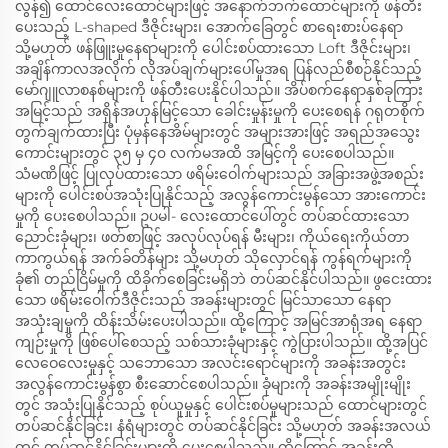
လွန်၍ ထောင်လေးထောင်များဖြင့် အနောက်ဘက်ထောင်များကို ဖန်တီး
ပေးသည့် L-shaped ဒီဇိုင်းများ၊ အောက်ခြေတွင် စာရေးစားပ်နေရာ
သို့မဟုတ် ဖန်ဖြူးမှုနေရာများကို ပေါင်းစပ်ထားသော Loft ဒီဇိုင်းများ၊
အချိန်ကာလအလိုက် လိုအပ်ချက်များပေါ်မှုအရ ပြန်လည်စီစဉ်နိုင်သည့်
မော်ဂျူလာစနစ်များကို ဖန်တီးပေးနိုင်ပါသည်။ အိပ်စက်နေရာနှစ်ခုကြား
အမြင့်သည် အရှိန်အဟုန်မြင့်သော ခေါင်းမှုန်းမှုကို ပေးစေရန် ဂရုတစိုက်
တွက်ချက်ထားပြီး ပုံမှန်နေအိမ်များတွင် အများအားဖြင့် အရည်အသွေး
ကောင်းများတွင် ၃၅ မှ ၄၀ လက်မအထိ အမြင့်ကို ပေးစေပါသည်။
သံမဏိဖြင့် ပြုလုပ်ထားသော ဖရိမ်းဝေါက်များသည် အခြားအဖွဲ့အစည်း
များကို ပေါင်းစပ်အသုံးပြုနိုင်သည့် အလွန်ကောင်းမွန်သော အားကောင်း
မှုကို ပေးစေပါသည်။ ဥပမါ- လေးထောင်ပေါ်တွင် တပ်ဆင်ထားသော
ညောင်းခုံများ၊ ဖတ်စာဖြင့် အလုပ်လုပ်ရန် မီးများ၊ ကိုယ်ရေးကိုယ်တာ
ကာကွယ်ရန် အက်ခ်တိန်များ သို့မဟုတ် သိုလှောင်ရန် ကွန်ရက်များကို
ခုံ၏ တည်ငြိမ်မှုကို ထိခိုက်စေခြင်းမရှိဘဲ တပ်ဆင်နိုင်ပါသည်။ ဖွငေးထား
သော ဖရိမ်းဝေါက်ဒီဇိုင်းသည် အခန်းများတွင် မြင်သာသော နေရာ
အသုံးချမှုကို ထိန်းသိမ်းပေးပါသည်။ ထို့ကြောင့် အမြင်အာရုံအရ နေရာ
ကျဉ်းမှုကို ဖြစ်ပေါ်စေသည့် သစ်သားခုံများနှင့် ကွဲပြားပါသည်။ ထို့အပြင်
လေဝေလေးမှုနှင့် သဘောသော အလင်းရောင်များကို အခန်းအတွင်း
အလွန်ကောင်းမွန်စွာ စီးဆောင်စေပါသည်။ ခုံများကို အခန်းအမျိုးမျိုး
တွင် အသုံးပြုနိုင်သည့် စုပ်ယူမှုနှင့် ပေါင်းစပ်မှုများသည် ထောင်များတွင်
တပ်ဆင်နိုင်ခြင်း၊ နံရံများတွင် တပ်ဆင်နိုင်ခြင်း သို့မဟုတ် အခန်းအလယ်
တွင် တပ်ဆင်နိုင်ခြင်းများကို ပေးစေပါသည်။ ထို့ကြောင့် အခန်းကို