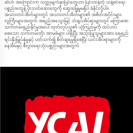
ဆဲပါ၊ အကြောင်းက သတ္တုမျက်နှာပြင်တွေဟာ ပြင်းထန်တဲ့ သန့်စင်ရေး
ပစ္စည်းတွေနဲ့ ပိုးသတ်ဆေးတွေကို ဆွေးမြေ့မှုမရှိပဲ ခံနိုင်လို့ပါ။
အသားတင်အိတ်များတွင် အသားတင်အိတ်များ၏ အစိတ်အပိုင်းများ
လူကြီးများအတွက် အရည်အသွေးမြင့် သံချပ်အိပ်ရာများတွင် မကြာခဏ
သက်တမ်းရှည်နိုင်မှုအပေါ် ထုတ်လုပ်သူ၏ ယုံကြည်မှုကို ထင်ဟပ်
စေသော သက်တမ်းတိုး အာမခံများ ပါရှိပြီး အသုံးပြုသူများအား ရေရှည်
ရင်းနှီးမြှုပ်နှံမှုနှင့် ပတ်သက်၍ စိတ်ချရမှုရှိစေပြီး ယင်းအိပ်ရာများကို
နေအိမ်နှင့် စီးပွားရေးသုံးပစ္စည်းများအတွက်