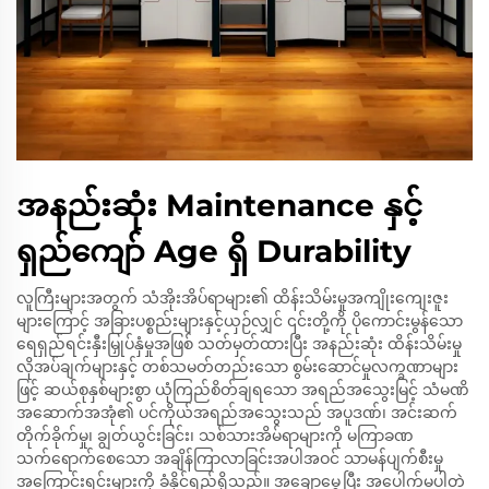
အနည်းဆုံး Maintenance နှင့်
ရှည်ကျော် Age ရှိ Durability
လူကြီးများအတွက် သံအိုးအိပ်ရာများ၏ ထိန်းသိမ်းမှုအကျိုးကျေးဇူး
များကြောင့် အခြားပစ္စည်းများနှင့်ယှဉ်လျှင် ၎င်းတို့ကို ပိုကောင်းမွန်သော
ရေရှည်ရင်းနှီးမြှုပ်နှံမှုအဖြစ် သတ်မှတ်ထားပြီး အနည်းဆုံး ထိန်းသိမ်းမှု
လိုအပ်ချက်များနှင့် တစ်သမတ်တည်းသော စွမ်းဆောင်မှုလက္ခဏာများ
ဖြင့် ဆယ်စုနှစ်များစွာ ယုံကြည်စိတ်ချရသော အရည်အသွေးမြင့် သံမဏိ
အဆောက်အအုံ၏ ပင်ကိုယ်အရည်အသွေးသည် အပူဒဏ်၊ အင်းဆက်
တိုက်ခိုက်မှု၊ ချွတ်ယွင်းခြင်း၊ သစ်သားအိမ်ရာများကို မကြာခဏ
သက်ရောက်စေသော အချိန်ကြာလာခြင်းအပါအဝင် သာမန်ပျက်စီးမှု
အကြောင်းရင်းများကို ခံနိုင်ရည်ရှိသည်။ အချောမွေ့ပြီး အပေါက်မပါတဲ့