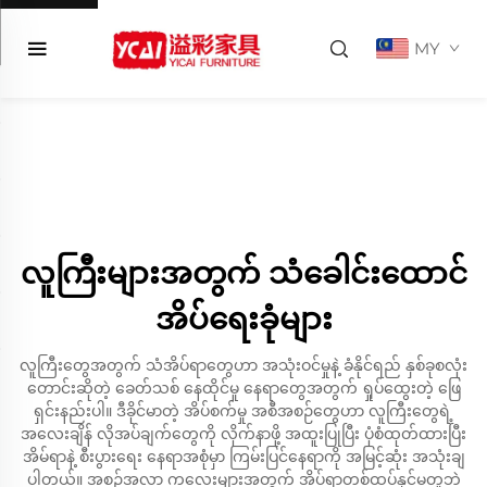
MY
လူကြီးများအတွက် သံခေါင်းထောင်
အိပ်ရေးခုံများ
လူကြီးတွေအတွက် သံအိပ်ရာတွေဟာ အသုံးဝင်မှုနဲ့ ခံနိုင်ရည် နှစ်ခုစလုံး
တောင်းဆိုတဲ့ ခေတ်သစ် နေထိုင်မှု နေရာတွေအတွက် ရှုပ်ထွေးတဲ့ ဖြေ
ရှင်းနည်းပါ။ ဒီခိုင်မာတဲ့ အိပ်စက်မှု အစီအစဉ်တွေဟာ လူကြီးတွေရဲ့
အလေးချိန် လိုအပ်ချက်တွေကို လိုက်နာဖို့ အထူးပြုပြီး ပုံစံထုတ်ထားပြီး
အိမ်ရာနဲ့ စီးပွားရေး နေရာအစုံမှာ ကြမ်းပြင်နေရာကို အမြင့်ဆုံး အသုံးချ
ပါတယ်။ အစဉ်အလာ ကလေးများအတွက် အိပ်ရာတစ်ထပ်နှင့်မတူဘဲ