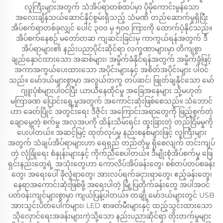
လူကြီးများအတွက် သံအိပ်ရာတစ်ထပ်မှာ ပိုမိုကောင်းမွန်သော
အလေးချိန်သယ်ဆောင်နိုင်စွမ်းရှိသည့် သံမဏိ တည်ဆောက်မှုရှိပြီး
အိပ်စက်ရာတစ်ခုလျှင် ပေါင် ၃၀၀ မှ ၅၀၀ ကြားကို ထောက်ပံ့နိုင်သည်။
အိပ်စက်နေစဉ် မတော်တဆ ကျဆင်းခြင်းမှ ကာကွယ်ရန်အတွက် ဒီ
အိပ်ရာများ၏ နည်းပညာပိုင်းဆိုင်ရာ လက္ခဏာများမှာ တိကျစွာ
ချည်နှောင်ထားသော အဆစ်များ၊ အမှိုက်ခံနိုင်ရန်အတွက် အမှိုက်ခွံဖြင့်
အကာအကွယ်ပေးထားသော အပိုင်းများနှင့် အစိတ်အပိုင်းများ ပါဝင်
သည်။ မော်ဒယ်များစွာမှာ အလွယ်တကူ တပ်ဆင်၊ ဖြုတ်ချနိုင်သော မော်
ဂျူးပုံစံများပါဝင်ပြီး ယာယီနေထိုင်မှု အခြေအနေများ သို့မဟုတ်
မကြာခဏ ပြောင်းရွေ့မှုအတွက် အကောင်းဆုံးဖြစ်စေသည်။ သံဘောင်
ဟာ ခေတ်ပြိုင် အတွင်းရေး ဒီဇိုင်း အကြောင်းအရာတွေကို ဖြည့်စွက်တဲ့
ချောမွေ့တဲ့ စက်မှု အလှအပကို ထိန်းသိမ်းရင်း ထူးခြားတဲ့ တည်ငြိမ်မှုကို
ပေးပါတယ်။ အဆင့်မြင့် ထုတ်လုပ်မှု နည်းစနစ်များဖြင့် လူကြီးများ
အတွက် သံချပ်အိပ်ရာများဟာ ရေရှည် တည်တံ့မှု ရှိစေလျက် တင်းကျပ်
တဲ့ လုံခြုံရေး စံနှုန်းများနှင့် ကိုက်ညီစေပါတယ်။ ဒီမျိုးစုံအိပ်စက်မှု ဖြေ
ရှင်းနည်းတွေရဲ့ အသုံးတွေဟာ ကောလိပ်အိပ်ခန်းတွေ၊ စစ်တပ်တပ်စခန်း
တွေ၊ အရေးပေါ် ခိုလှုံရာတွေ၊ အားလပ်ရက်ခငှားရာတွေ၊ ဧည့်ခန်းတွေ၊
နေရာအကောင်းဆုံးဖြစ်ဖို့ အရေးပါတဲ့ မြို့ပြတိုက်ခန်းတွေ အပါအဝင်
ပတ်ဝန်းကျင်များစွာမှာ ကျယ်ပြန့်ပါတယ်။ တချို့မော်ဒယ်များတွင် USB
အားသွင်းပိတ်ပေါက်များ၊ LED စာဖတ်မီးများနှင့် ထည့်သွင်းထားသော
သိုလှောင်ရေးအခန်းများကဲ့သို့သော နည်းပညာဆိုင်ရာ တိုးတက်မှုများ