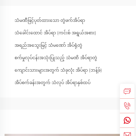
သံမဏီဖြင့်ပုတ်ထားသော တွဲဖက်အိပ်ရာ
သံခေါင်းထောင် အိပ်ရာ (ကင်းစ် အရွယ်အစား)
အရည်အသွေးမြင့် သံမဏော် အိပ်ရုံတွဲ
စက်မှုလုပ်ငန်းအသုံးပြုသည့် သံမဏိ အိပ်ရာတွဲ
ကျောင်းသားများအတွက် သံခုလုံး အိပ်ရာ (ဘန့်ခ်)
အိပ်စက်ခန်းအတွက် သံလုပ် အိပ်ရာနှစ်ထပ်