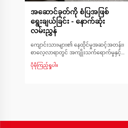
အဆောင်ခုတ်ကို စံပြအဖြစ်
ရွေးချယ်ခြင်း - နောက်ဆုံး
လမ်းညွှန်
ကျောင်းသားများ၏ နေထိုင်မှုအဆင့်အတန်း၊
စာလေ့လာရာတွင် အကျိုးသက်ရောက်မှုနှင့်
တက္ကသိုလ်ဘဝအတွေ့အကြုံကို ထိခိုက်စေ
ပိုမိုကြည့်ရှုပါ။
နိုင်သောကြောင့် မူလတန်းအိပ်ရာကို
ရွေးချယ်ရာတွင် သတိထားရမည်ဖြစ်သည်။
ကျောင်းသားနေအိမ်အများစုတွင် နေရာ
ကန့်သတ်ချက်များနှင့် စည်းကမ်းချက်များရှိ
သောကြောင့် လုပ်ဆောင်မှုအရည်အသွေးနှင့်
နေရာအသုံးချမှုတို့ကြား သင့်တော်သော
ဟန်ချက်ညီမှုကို ရှာဖွေရန် အရေးကြီး
ပါသည်။