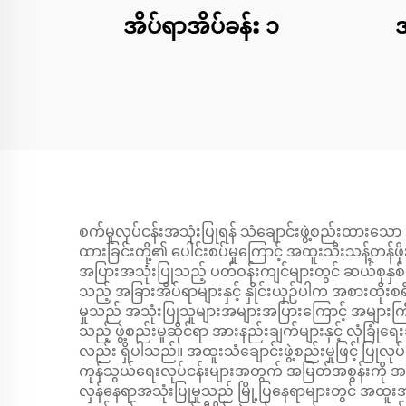
အိပ်ရာအိပ်ခန်း ၁
အ
စက်မှုလုပ်ငန်းအသုံးပြုရန် သံချောင်းဖွဲ့စည်းထားသော အိပ
ထားခြင်းတို့၏ ပေါင်းစပ်မှုကြောင့် အထူးသီးသန့်တန်
အပြားအသုံးပြုသည့် ပတ်ဝန်းကျင်များတွင် ဆယ်စုနှစ်မ
သည့် အခြားအိပ်ရာများနှင့် နှိုင်းယှဉ်ပါက အစားထိုးစ
မှုသည် အသုံးပြုသူများအများအပြားကြောင့် အများကြီးအသ
သည့် ဖွဲ့စည်းမှုဆိုင်ရာ အားနည်းချက်များနှင့် လုံခ
လည်း ရှိပါသည်။ အထူးသံချောင်းဖွဲ့စည်းမှုဖြင့် ပြု
ကုန်သွယ်ရေးလုပ်ငန်းများအတွက် အမြတ်အစွန်းကို အမ
လှန်နေရာအသုံးပြုမှုသည် မြို့ပြနေရာများတွင် အထ