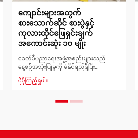
ကျောင်းများအတွက်
စားသောက်ဆိုင် စားပွဲနှင့်
ကုလားထိုင်ဖြေရှင်းချက်
အကောင်းဆုံး ၁၀ မျိုး
ခေတ်မီပညာရေးအဖွဲ့အစည်းများသည်
နေ့စဉ်အသုံးပြုမှုကို ခံနိုင်ရည်ရှိပြီး
ကျောင်းသားများနှင့် ဝန်ထမ်းများအတွက်
ပိုမိုကြည့်ရှုပါ။
သက်တောင့်သက်သာရှိစေမည့် ခိုင်ခံ့ပြီး
လုပ်ဆောင်နိုင်ကာ အလှအပရှိသော
ပရိဘောဂများကို လိုအပ်ပါသည်။ ကျောင်း
များ၏ စားသောက်ဆိုင်နှင့် ထမင်းစားခန်း
များသည် ကျောင်းသားများ စုဝေးသော ဗဟို
ဌာနများဖြစ်ပါသည်။