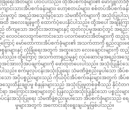
ံခြုံရေးအိတ်များ ပါဝင်ပါသည်။ ထိုအိပ်စက်ခုံများ၏ မော်ဂျူလာဒီဇိုင
 ကျောင်းသားအိပ်စက်ခန်းများ၊ ဟော့စတယ်များ၊ စစ်တပ်အိပ်စက်ခန
်းမှုတွင် အရည်အသွေးမြင့်သော သံမဏိပိုက်များကို အသုံးပြုပါသည်။ ထ
အလေးချန်မှုကို ထောက်ပံ့ပေးနိုင်ပါသည်။ ထို့အပေါ် အချိန်ကြာမှု
 တိကျသော အတိုင်းအတာများနှင့် ထုတ်လုပ်မှုအဆင့်တွင် အရည်အသ
များတွင် လေဝင်လေထွက်ကောင်းသော ပလက်ဖောင်းအိတ်များကို ထည့်သ
ထို့ကြောင့် မော်တော်ကားအိပ်စက်ခုံများ၏ အသက်တာကို ရှည်လျားစေပ
ွန်းများနှင့် လုံခြုံရေးအတွက် အထူးသော လေးချောင်းများကို ထည့်သွ
ာမ်းစေပါသည်။ ထို့ကြောင့် အသက်တာရှည်မှုနှင့် လုပ်ဆောင်မှုအရည်အ
ူအင်အားလိုအပ်ချက်များကို ဖော်ထုတ်ပေးပါသည်။ အသုံးပြုနိုင်သ
်ပါသည်။ စက်မှုလုပ်ငန်းအသုံးပြုရေး သံမဏိဖွဲ့စည်းမှုပါသော အိပ
ုင်သော အပိုပစ္စည်းများသည် ကိုယ်ပိုင်အိပ်စက်ခန်းများအတွက် အိပ်စက်
ွေးထိန်းချုပ်မှု စံနှုန်းများသည် အသုံးပြုမှုတစ်ခုစီသည် နိုင်င
ုင်ရာ အကြောင်းအရာများတွင် ပြန်လည်အသုံးပြုနိုင်သော ပစ္စည်းများန
ုလုပ်ငန်းအသုံးပြုရေး သံမဏိဖွဲ့စည်းမှုပါသော အိပ်စက်ခုံများသည် 
မှုများအတွက် အကောင်းဆုံးရွေးချယ်မှုဖြစ်ပါသည်။