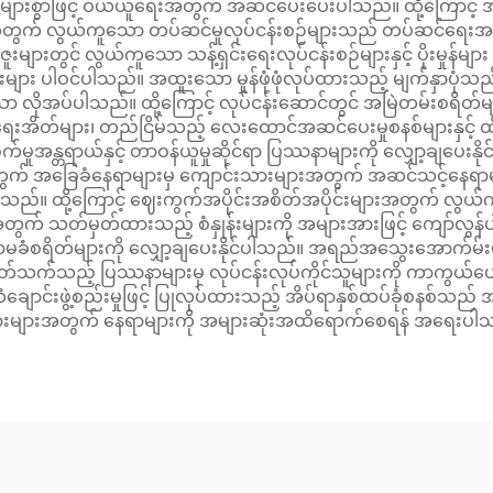
်များစွာဖြင့် ဝယ်ယူရေးအတွက် အဆင်ပေးပေးပါသည်။ ထို့ကြောင့် 
ုမှုအတွက် လွယ်ကူသော တပ်ဆင်မှုလုပ်ငန်းစဉ်များသည် တပ်ဆင်ရေ
ားတွင် လွယ်ကူသော သန့်ရှင်းရေးလုပ်ငန်းစဉ်များနှင့် ပိုးမှုန်များ ဝင်
ား ပါဝင်ပါသည်။ အထူးသော မှုန်ဖုံဖုံလုပ်ထားသည့် မျက်နှာပုံသည် အစ
 လိုအပ်ပါသည်။ ထို့ကြောင့် လုပ်ငန်းဆောင်တွင် အမြဲတမ်းစရိတ်မျာ
ိတ်များ၊ တည်ငြိမ်သည့် လေးထောင်အဆင်ပေးမှုစနစ်များနှင့် ထိခို
ှုအန္တရာယ်နှင့် တာဝန်ယူမှုဆိုင်ရာ ပြဿနာများကို လျှော့ချပေးနိုင်ပါ
ွက် အခြေခံနေရာများမှ ကျောင်းသားများအတွက် အဆင်သင့်နေရာမျ
သည်။ ထို့ကြောင့် ဈေးကွက်အပိုင်းအစိတ်အပိုင်းများအတွက် လွယ်ကူ
က် သတ်မှတ်ထားသည့် စံနှုန်းများကို အများအားဖြင့် ကျော်လွန်
ခံစရိတ်များကို လျှော့ချပေးနိုင်ပါသည်။ အရည်အသွေးအောက်မ်းများသည်
 ပတ်သက်သည့် ပြဿနာများမှ လုပ်ငန်းလုပ်ကိုင်သူများကို ကာကွယ်ပေးပ
ျောင်းဖွဲ့စည်းမှုဖြင့် ပြုလုပ်ထားသည့် အိပ်ရာနှစ်ထပ်ခုံစနစ်သည်
းများအတွက် နေရာများကို အများဆုံးအထိရောက်စေရန် အရေးပါသည