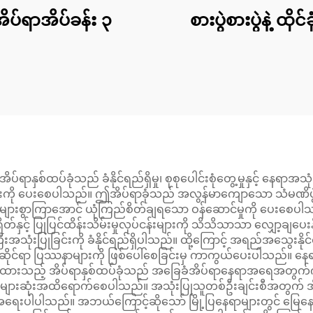
ိပ်ရာအိပ်ခန်း ၃
စားပွဲစားပွဲနဲ့ ထိုင်ခ
်ရာနှစ်ထပ်ခုံသည် ခံနိုင်ရည်ရှိမှု၊ စုစုပေါင်းစုံတွေ့မှုနှင့် နေရာအ
ဖိုးကို ပေးစေပါသည်။ ဤအိပ်ရာခုံသည် အလွန်မာကျောသော သံမဏိဖွဲ့စ
ျားစွာကြာအောင် ယုံကြည်စိတ်ချရသော ဝန်ဆောင်မှုကို ပေးစေပါသည်။ 
ရိတ်နှင့် ပြုပြင်ထိန်းသိမ်းမှုလုပ်ငန်းများကို သိသိသာသာ လျှော့ခ
ုံးပြုခြင်းကို ခံနိုင်ရည်ရှိပါသည်။ ထို့ကြောင့် အရည်အသွေးနိုင်င
ြုံရေးဆိုင်ရာ ပြဿနာများကို ဖြစ်ပေါ်စေခြင်းမှ ကာကွယ်ပေးပါသည်။ 
လုပ်ထားသည့် အိပ်ရာနှစ်ထပ်ခုံသည် အခြေခံအိပ်ရာနေရာအရေအတွက်ကို 
ျားဆုံးအထိရောက်စေပါသည်။ အသုံးပြုသူတစ်ဦးချင်းစီအတွက် အိပ်ရ
ူးအရေးပါပါသည်။ အဘယ်ကြောင့်ဆိုသော် မြို့ပြနေရာများတွင် မြေ