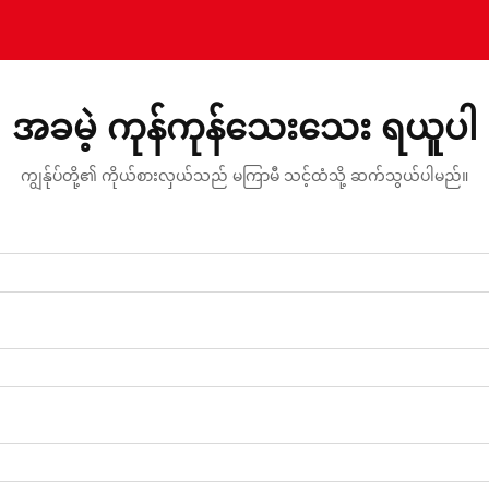
အခမဲ့ ကုန်ကုန်သေးသေး ရယူပါ
ကျွန်ုပ်တို့၏ ကိုယ်စားလှယ်သည် မကြာမီ သင့်ထံသို့ ဆက်သွယ်ပါမည်။