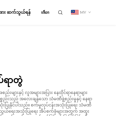
ို့အား ဆက်သွယ်ရန်
บล็อก
MY
်ရာတွဲ
့အစည်းများနှင့် လူအများအပြား နေထိုင်ရာနေရာများ
စည်းသည် အလေးချန်သော သံမဏိဖွဲ့စည်းမှုနှင့် နေရာ
ံးပြုနိုင်ပါသည်။ စက်မှုလုပ်ငန်းအသုံးပြုရေး သံမဏိ
 ကုန်သွယ်ရေးအသုံးပြုရေး အိပ်စက်ခုံများအတွက် အထူး