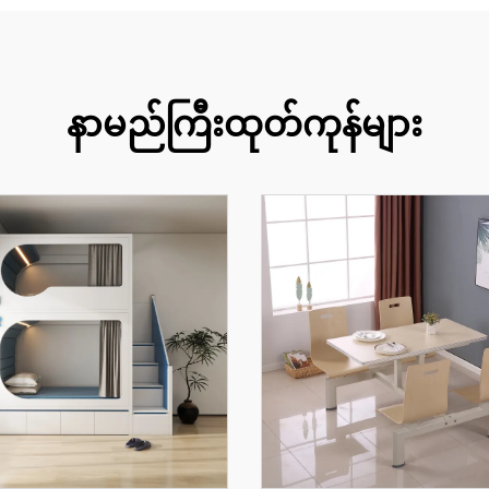
နာမည်ကြီးထုတ်ကုန်များ