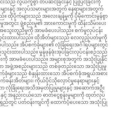
်းသည် လွယ်ကူစွာ တပ်ဆင်ခြင်းနှင့် ပြုပြင်ခြင်းကို
်းများနှင့် အလုပ်သမားများအတွက် နေရာများအတွက်
ိုပိုက်များသည် အလေးချန်မှုကို ပိုမိုကောင်းမွန်စွာ
အတွင်း ဖွဲ့စည်းမှု၏ အားကောင်းမှုကို ထိန်းသိမ်းပေး
ွေးတူညီမှုကို အာမခံပေးပါသည်။ စက်မှုလုပ်ငန်း
ွင်းထားပါသည်။ ထိုအိတ်များသည် လေလှည့်ပတ်မှုကို
ါသည်။ အိပ်စက်ခုံများ၏ လုံခြုံရေးအင်္ဂါရပ်များတွင်
င်းထားပါသည်။ မှုန်ဖုန်ဖုံးအုပ်ခြင်းလုပ်ငန်းစဉ်သည်
သွေးကို အာမခံပေးပါသည်။ အများစုအတွက် အသုံးပြုနိုင်
ော အဖွဲ့အစည်းများသည် တစ်ခုတည်းသော အသုံးပြုမှု
်စက်ခုံများသည် စံနှုန်းထားသော အိပ်စက်ခုံအရွယ်အစား
ခန်းအိတ်များ၊ ကိုယ်ပိုင်သိုလှောင်မှုနေရာများနှင့်
ံတကာ လုံခြုံရေးအသိအမှတ်ပြုမှုများနှင့် အဆောက်အဦး
ှင့် အနည်းငယ်သော ဓာတ်ငွေစွန်းမှုများကို ထုတ်လုပ်
ရေရှည်တွင် ပတ်ဝန်းကျင်ကို ထောက်ပံ့ပေးသော အသုံးပြု