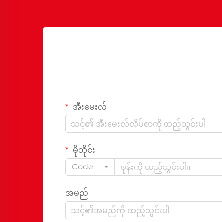
အီးမေးလ်
မိုဘိုင်း
Code
အမည်