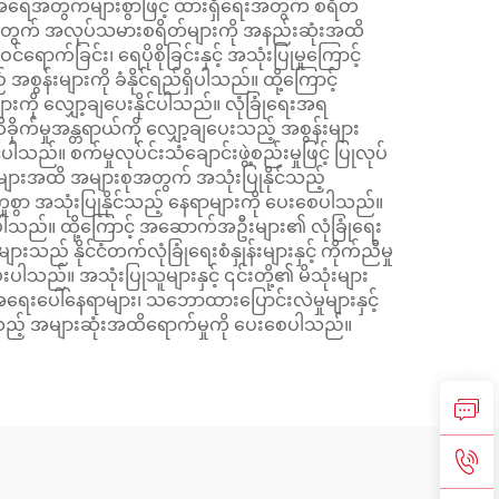
အရေအတွက်များစွာဖြင့် ထားရှိရေးအတွက် စရိတ်
းအတွက် အလုပ်သမားစရိတ်များကို အနည်းဆုံးအထိ
ရောက်ခြင်း၊ ရေပိုစိုခြင်းနှင့် အသုံးပြုမှုကြောင့်
ွန်းများကို ခံနိုင်ရည်ရှိပါသည်။ ထို့ကြောင့်
းကို လျှော့ချပေးနိုင်ပါသည်။ လုံခြုံရေးအရ
က်မှုအန္တရာယ်ကို လျှော့ချပေးသည့် အစွန်းများ
သည်။ စက်မှုလုပ်င်းသံချောင်းဖွဲ့စည်းမှုဖြင့် ပြုလုပ်
ားအထိ အများစုအတွက် အသုံးပြုနိုင်သည့်
စွာ အသုံးပြုနိုင်သည့် နေရာများကို ပေးစေပါသည်။
ပါသည်။ ထို့ကြောင့် အဆောက်အဦးများ၏ လုံခြုံရေး
 နိုင်ငံတက်လုံခြုံရေးစံနှုန်းများနှင့် ကိုက်ညီမှု
ါသည်။ အသုံးပြုသူများနှင့် ၎င်းတို့၏ မိသုံးများ
 အရေးပေါ်နေရာများ၊ သဘောထားပြောင်းလဲမှုများနှင့်
့် အများဆုံးအထိရောက်မှုကို ပေးစေပါသည်။