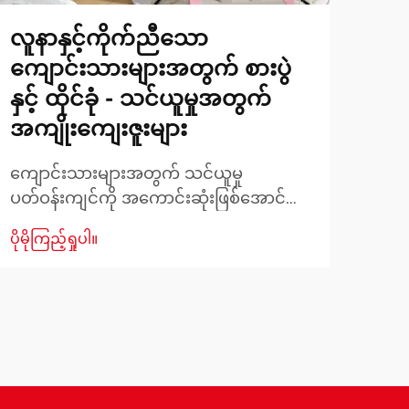
လူနာနှင့်ကိုက်ညီသော
စား
ကျောင်းသားများအတွက် စားပွဲ
မျာ
နှင့် ထိုင်ခုံ - သင်ယူမှုအတွက်
ထိန
အကျိုးကျေးဇူးများ
သက်
ကျောင်းသားများအတွက် သင်ယူမှု
သင့
ပတ်ဝန်းကျင်ကို အကောင်းဆုံးဖြစ်အောင်
ရာတ
ဖန်တီးရန် ကုန်စီးကို ဂရုတစိုက်ရွေးချယ်ရန်
ကြာမ
ပိုမိုကြည့်ရှုပါ။
ပိုမို
လိုအပ်ပါသည်။ ထိုကုန်စီးများသည် ကိုယ်
မည်
ဟန်ဆောင်မှု၊ အာရုံစူးစိုက်မှုနှင့် ပညာရေး
နား
စွမ်းဆောင်ရည်ကို တိုက်ရိုက်သက်ရောက်မှုရှိ
ဆုံး
ပါသည်။ ကျောင်းသားတစ်ဦးအတွက်
ပါပါ
သင့်တော်သော စားပွဲနှင့် ကုလားကားတွဲဖက်
ပါပါ
မှုကို ရွေးချယ်ခြင်းသည်...
ပါပါ
ပါပါ