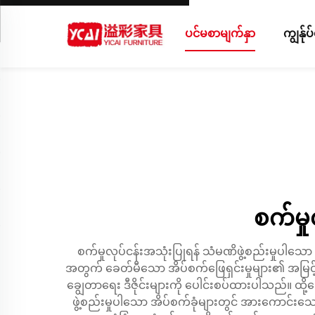
ပင်မစာမျက်နှာ
ကျွန်ု
စက်မှ
စက်မှုလုပ်ငန်းအသုံးပြုရန် သံမဏိဖွဲ့စည်းမှုပါသ
အတွက် ခေတ်မီသော အိပ်စက်ဖြေရှင်းမှုများ၏ အမြင့
ချွေတာရေး ဒီဇိုင်းများကို ပေါင်းစပ်ထားပါသည်။ ထိ
ဖွဲ့စည်းမှုပါသော အိပ်စက်ခုံများတွင် အားကောင်းသေ