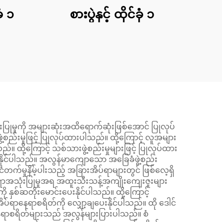
ုံ ၁
စားပွဲနှင့် ထိုင်ခုံ ၁
သုံးပြုမှုကို အများဆုံးအထိရောက်ဆုံးဖြစ်အောင် ပြုလုပ်
ည်းမှုဖြင့် ပြုလုပ်ထားပါသည်။ ထို့ကြောင့် လူအများ
ထို့ကြောင့် သစ်သားဖွဲ့စည်းမှုများဖြင့် ပြုလုပ်ထား
ျပေးနိုင်ပါသည်။ အလွန်မာကျောသော အခြေခံဖွဲ့စည်း
ံတက်မှုနိမ့်ပါးသည့် အခြားအိပ်ရာများတွင် ဖြစ်လေ့ရှိ
နေရာအသုံးပြုမှုအရ အထူးသီးသန့်အကျိုးကျေးဇူးများ
နှစ်ဆတိုးမောင်းပေးနိုင်ပါသည်။ ထို့ကြောင့်
ာနေရာစရိတ်ကို လျှော့ချပေးနိုင်ပါသည်။ ထို ဒေါင်
နေရာစရိတ်များသည် အလွန်များပြားပါသည်။ စံ