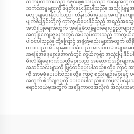
သတ်မှတ်ထားသည့် ဒီဇိုင်းဖွဲ့စည်းမှုသည် အရေအတွက
သက်သာမှုများကို ဖန်တီးပေးနိုင်ပါသည်။ အသုံးပြ
လျှော့ချပေးနိုင်ပါသည်။ ထိန်းသိမ်းမှုအရ အကျိုးကျေးဇူးမျ
ပျက်စီးခြင်းတို့ကို ကာကွယ်ပေးနိုင်သည့် အရည်အသွေးမျ
အသုံးပြုရေးအတွက် အခြေခံသန့်ရှင်းရေးပစ္စည်းများသာ
အကျိုးကျေးဇူးများတွင် အပ်လုပ်ထားသည့် ကာကွယ်ရေးအ
ပါဝင်ပါသည်။ ထို့ကြောင့် အဖွဲ့အစည်းများအတွက် ထိခိုက်မ
ထားသည့် အိပ်ရာနှစ်ထပ်ခုံသည် အလုပ်သမားများအတ
အခြေအနေများအောက်တွင် လွယ်ကူစွာ အသုံးပြုနိုင်ပါ
မီးလုံခြုံရေးဂုဏ်သတ္တိများသည် အဆောက်အဦးများအတွ
အဆင်သင်းများကို မြှင့်တင်ပေးပါသည်။ ထို့ကြောင့် အာမ
ကို အာမခံပေးပါသည်။ ထို့ကြောင့် စည်းမျဉ်းများနှင့်
အတွက် စိတ်ချရမှုကို ပေးစေပါသည်။ စက်မှုလုပ်ငန်းသံခ
ရောင်းဝယ်မှုအတွက် အချိန်ကာလအလိုက် အလုပ်သမာ