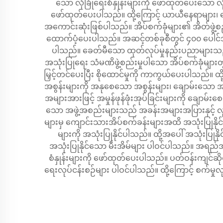
သော လုံခြုံရေးစံနှုန်းများကို ဖော်ထုတ်ပေးသော လု
ဖော်ထုတ်ပေးပါသည်။ ထို့ကြောင့် ယာယီနေရာများ၊
အကောင်းဆုံးဖြစ်ပါသည်။ အိပ်စက်ခုံများ၏ အိတ်ဖွဲ့စည
ထောက်ပံ့ပေးပါသည်။ အဆင့်တစ်ခုစီတွင် ၄၀၀ ပေါင်အထိ 
ပါသည်။ ခေတ်မီသော ထုတ်လုပ်မှုနည်းပညာများသည်
အသုံးပြုရေး သံမဏိဖွဲ့စည်းမှုပါသော အိပ်စက်ခုံ
မြှင့်တင်ပေးပြီး စိုထောင်မှုကို ကာကွယ်ပေးပါသည်။ 
အစွန်းများကို အနုစေသော အစွန်းများ၊ ချောမ်းသော အစ
အများအားဖြင့် အမှုန်ဖုန်ဖုံးအုပ်ခြင်းများကို ချေ
သော အဖွဲ့အစည်းများသည် အခန်းအများအပြားနှင့် လ
များမှ ကျောင်းသားအိပ်စက်ခန်းများအထိ အသုံးပြုနိုင
များကို အသုံးပြုနိုင်ပါသည်။ ထို့အပေါ် အသုံးပြုနိ
အသုံးပြုနိုင်သော မီးအိမ်များ ပါဝင်ပါသည်။ အရည်အသ
စံနှုန်းများကို ဖော်ထုတ်ပေးပါသည်။ ပတ်ဝန်းကျင်ဆိ
ရေးလုပ်ငန်းစဉ်များ ပါဝင်ပါသည်။ ထို့ကြောင့် စက်မှ