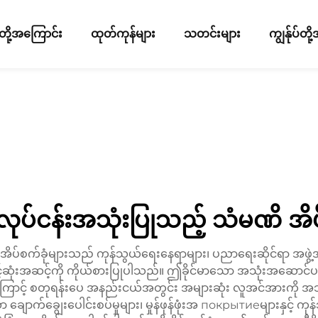
ပ်တို့အကြောင်း
ထုတ်ကုန်များ
သတင်းများ
ကျွန်ုပ်တ
ုလုပ်ငန်းအသုံးပြုသည့် သံမဏိ အိပ
ော အိပ်စက်ခုံများသည် ကုန်သွယ်ရေးနေရာများ၊ ပညာရေးဆိုင်ရာ အဖွဲ
်ဆုံးအဆင့်ကို ကိုယ်စားပြုပါသည်။ ဤခိုင်မာသော အသုံးအဆောင်ပစ္
ု့ကြောင့် စတုရန်းပေ အနည်းငယ်အတွင်း အများဆုံး လူအင်အားကို အသု
ာ ချောက်ချွေးပေါင်းစပ်မှုများ၊ မှုန်ဖုန်ဖုံးအ покрытиеများနှင့်