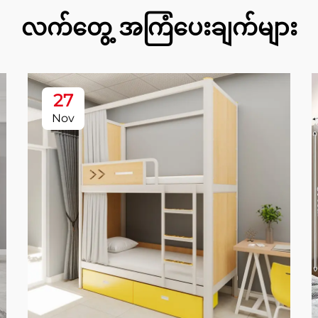
လက်တွေ့ အကြံပေးချက်များ
27
Nov