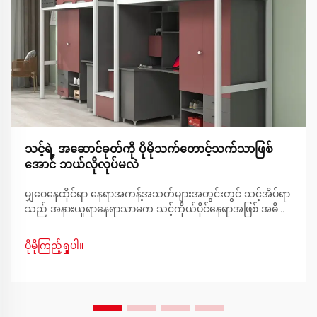
သင့်ရဲ့ အဆောင်ခုတ်ကို ပိုမိုသက်တောင့်သက်သာဖြစ်
အောင် ဘယ်လိုလုပ်မလဲ
မျှဝေနေထိုင်ရာ နေရာအကန့်အသတ်များအတွင်းတွင် သင့်အိပ်ရာ
သည် အနားယူရာနေရာသာမက သင့်ကိုယ်ပိုင်နေရာအဖြစ် အဓိက
ကဏ္ဍမှ ပါဝင်နေပါသည်။ သက်တောင့်သက်သာရှိသော အိပ်စက်
နိုင်သော ပတ်ဝန်းကျင်ကို ဖန်တီးရာတွင် မူလတန်းတွင် နေထိုင်
ပိုမိုကြည့်ရှုပါ။
ခြင်းသည် ထူးခြားသော စိန်ခေါ်မှုများကို ဖြစ်ပေါ်စေပါသည်။