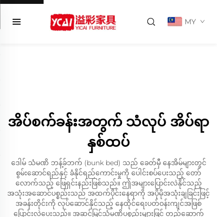
MY
အိပ်စက်ခန်းအတွက် သံလုပ် အိပ်ရာ
နှစ်ထပ်
ဒေါမ် သံမဏိ ဘန့်ခ်ဘက် (bunk bed) သည် ခေတ်မှီ နေအိမ်များတွင်
စွမ်းဆောင်ရည်နှင့် ခံနိုင်ရည်ကောင်းမှုကို ပေါင်းစပ်ပေးသည့် တော်
လောက်သည့် ဖြေရှင်းနည်းဖြစ်သည်။ ဤအများပြောင်းလဲနိုင်သည့်
အသုံးအဆောင်ပစ္စည်းသည် အထက်ပိုင်းနေရာကို အပိုမိုအသုံးချခြင်းဖြင့်
အခန်းတိုင်းကို လုပ်ဆောင်နိုင်သည့် နေထိုင်ရေးပတ်ဝန်းကျင်အဖြစ်
ပြောင်းလဲပေးသည်။ အဆင့်မြင့်သံမဏိပစ္စည်းများဖြင့် တည်ဆောက်