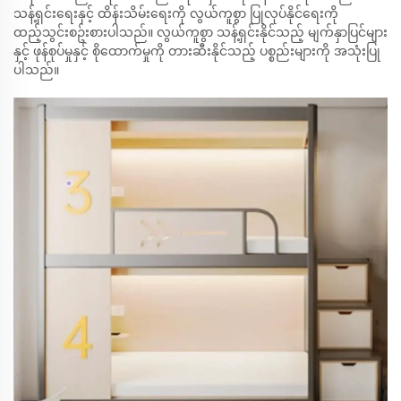
သန့်ရှင်းရေးနှင့် ထိန်းသိမ်းရေးကို လွယ်ကူစွာ ပြုလုပ်နိုင်ရေးကို
ထည့်သွင်းစဥ်းစားပါသည်။ လွယ်ကူစွာ သန့်ရှင်းနိုင်သည့် မျက်နှာပြင်များ
နှင့် ဖုန်စုပ်မှုနှင့် စိုထောက်မှုကို တားဆီးနိုင်သည့် ပစ္စည်းများကို အသုံးပြု
ပါသည်။