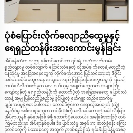
ပုံစံပြောင်းလိုက်လျောညီထွေမှုနှင့်
ရေရှည်တန်ဖိုးအားကောင်းမွန်ခြင်း
အိပ်ခန်းထဲက သတ္တု နှစ်ထပ်ခုတင်ဟာ ၎င်းရဲ့ အသုံးသက်တမ်း
ရှည်လျားမှု တစ်လျှောက် ပြောင်းလဲနေတဲ့ လိုအပ်ချက်တွေနဲ့ မတူညီတဲ့
နေထိုင်မှု အခြေအနေတွေကို လိုက်ဖက်အောင် ပြင်ဆင်ထားတဲ့ ဒီဇိုင်း
အစိတ်အပိုင်းတွေကနေ အထူးတလည် ပြုပြင်ပြောင်းလွယ်မှုကို ပြသပါ
တယ်။ ဒီလိုက်ဖက်မှုက မူလ ဝယ်ယူမှု အချက်တွေထက် အများကြီး
ကျော်လွန်တဲ့ ရေရှည်တန်ဖိုးကို ထောက်ပံ့တဲ့ အခြေအနေတွေ ပြောင်းလဲ
တာနဲ့ အမျှ ပြန်လည်ဖွဲ့စည်းဖို့ ခွင့်ပြုတဲ့ မော်ဂျူး တည်ဆောက်မှု
ချဉ်းကပ်မှုနဲ့ စတင်ပါတယ်။ ဘောင်ဒီဇိုင်းက နေရာလိုအပ်ချက် (သို့)
နေထိုင်မှု အစီအစဉ်တွေက ထပ်ခိုးပုံစံကို မလိုအပ်တော့တဲ့အခါ သီးခြား
အိပ်ရာယူနစ် နှစ်ခုအဖြစ် ခွဲဖို့ ထောက်ပံ့ပေးတယ်။ အခြေခံအားဖြင့် တစ်
ကြိမ်တည်းမှာ အိပ်ရာနှစ်ခုပါ။ ဒီပြောင်းလဲမှု အစွမ်းက ဓာတ်ခွဲခန်း ကြေး
ခုတင်တွေကို မိသားစုတွေ အတွက် ဉာဏ်ရည်ရှိတဲ့ ရင်းနှီးမြှုပ်နှံမှုတစ်ခု