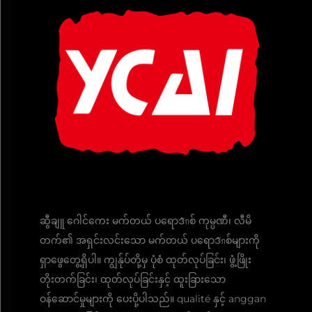
ဆွီချူ ဂေါင်ကေး မက်တယ် ပရောဒักစ် ကုမ္ပဏီ၊ လီမိ
တက်၏ အရှင်းလင်းသော မက်တယ် ပရောဒักစ်များကို
ရှာဖွေတွေ့ရှိပါ။ ကျွန်ုပ်တို့မှ ပုံစံ ထုတ်လုပ်ခြင်း၊ ဖွံ့ဖြိုး
တိုးတက်ခြင်း၊ ထုတ်လုပ်ခြင်းနှင့် ထူးခြားသော
ဝန်ဆောင်မှုများကို ပေးပို့ပါသည်။ qualité နှင့် anggan