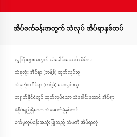
အိပ်စက်ခန်းအတွက် သံလုပ် အိပ်ရာနှစ်ထပ်
လူကြီးများအတွက် သံခေါင်းထောင် အိပ်ရာ
သံခုလုံး အိပ်ရာ (ဘန့်ခ်) ထုတ်လုပ်သူ
သံခုလုံး အိပ်ရာ (ဘန့်ခ်) ပေးသွင်းသူ
တရုတ်နိုင်ငံတွင် ထုတ်လုပ်သော သံခေါင်းထောင် အိပ်ရာ
ခံနိုင်ရည်ရှိသော သံမဏော်ခုံနှစ်ထပ်
စက်မှုလုပ်ငန်းအသုံးပြုသည့် သံမဏိ အိပ်ရာတွဲ