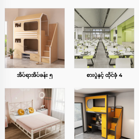
အိပ်ရာအိပ်ခန်း ၅
စားပွဲနှင့် ထိုင်ခုံ 4