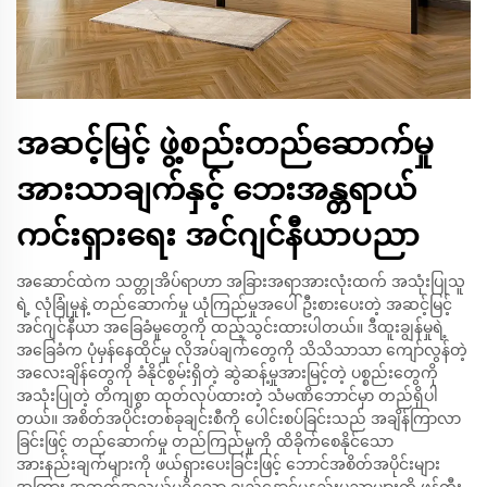
အဆင့်မြင့် ဖွဲ့စည်းတည်ဆောက်မှု
အားသာချက်နှင့် ဘေးအန္တရာယ်
ကင်းရှားရေး အင်ဂျင်နီယာပညာ
အဆောင်ထဲက သတ္တုအိပ်ရာဟာ အခြားအရာအားလုံးထက် အသုံးပြုသူ
ရဲ့ လုံခြုံမှုနဲ့ တည်ဆောက်မှု ယုံကြည်မှုအပေါ် ဦးစားပေးတဲ့ အဆင့်မြင့်
အင်ဂျင်နီယာ အခြေခံမူတွေကို ထည့်သွင်းထားပါတယ်။ ဒီထူးချွန်မှုရဲ့
အခြေခံက ပုံမှန်နေထိုင်မှု လိုအပ်ချက်တွေကို သိသိသာသာ ကျော်လွန်တဲ့
အလေးချိန်တွေကို ခံနိုင်စွမ်းရှိတဲ့ ဆွဲဆန့်မှုအားမြင့်တဲ့ ပစ္စည်းတွေကို
အသုံးပြုတဲ့ တိကျစွာ ထုတ်လုပ်ထားတဲ့ သံမဏိဘောင်မှာ တည်ရှိပါ
တယ်။ အစိတ်အပိုင်းတစ်ခုချင်းစီကို ပေါင်းစပ်ခြင်းသည် အချိန်ကြာလာ
ခြင်းဖြင့် တည်ဆောက်မှု တည်ကြည်မှုကို ထိခိုက်စေနိုင်သော
အားနည်းချက်များကို ဖယ်ရှားပေးခြင်းဖြင့် ဘောင်အစိတ်အပိုင်းများ