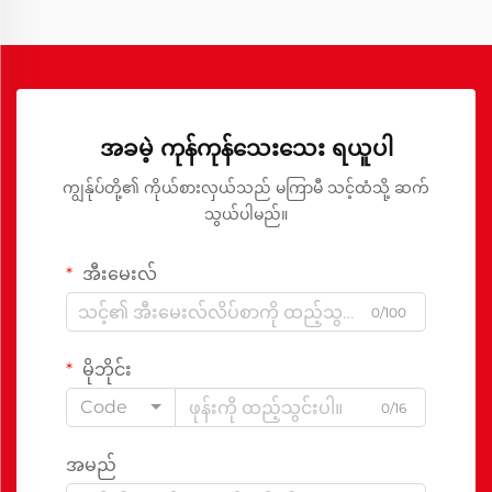
အခမဲ့ ကုန်ကုန်သေးသေး ရယူပါ
ကျွန်ုပ်တို့၏ ကိုယ်စားလှယ်သည် မကြာမီ သင့်ထံသို့ ဆက်
သွယ်ပါမည်။
အီးမေးလ်
0/100
မိုဘိုင်း
Code
0/16
အမည်