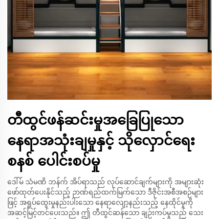
တီထွင်ဖန်ဆင်းမှုအခြေပြုသော
နေရာအသုံးချမှုနှင့် သိုလှောင်ရေး
စနစ် ပေါင်းစပ်မှု
ဒေါ်မ် သံမဏိ ဘန်က် အိပ်ရာသည် လုပ်ဆောင်ချက်များကို အများဆုံး
ဖော်ထုတ်ပေးနိုင်သည့် ဉာဏ်ရည်ထက်မြက်သော ဒီဇိုင်းအစီအစဉ်များ
ဖြင့် အရှုပ်ထွေးမှုနည်းပါးသော နေရာလျော့နည်းသည့် နေထိုင်မှုကို
အဆင့်မြင့်တင်ပေးသည်။ ဤ တီထွင်ဆန်သော ချဉ်းကပ်မှုသည် သေး