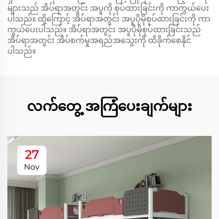
များသည် အိပ်ရာအတွင်း အပူကို စုပ်ထားခြင်းကို ကာကွယ်ပေး
ပါသည်။ ထို့ကြောင့် အိပ်ရာအတွင်း အပူပိုမိုစုပ်ထားခြင်းကို ကာ
ကွယ်ပေးပါသည်။ အိပ်ရာအတွင်း အပူပိုမိုစုပ်ထားခြင်းသည်
အိပ်ရာအတွင်း အိပ်စက်မှုအရည်အသွေးကို ထိခိုက်စေနိုင်
ပါသည်။
လက်တွေ့ အကြံပေးချက်များ
27
Nov