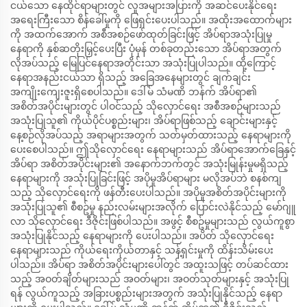
ငယ်သော နေထိုင်ရာများတွင် လူအများအပြားကို အဆင်ပေးနိုင်ရေး
အရေးကြီးသော စိန်ခေါ်မှုကို ဖြေရှင်းပေးပါသည်။ အထိုးအထောက်များ
ကို အထက်အောက် အစီအစဉ်ဖော်ထုတ်ခြင်းဖြင့် အိပ်ရာအသုံးပြုမှု
နေရာကို နှစ်ဆတိုးမြှင့်ပေးပြီး ပုံမှန် တစ်ခုတည်းသော အိပ်ရာအတွက်
လိုအပ်သည့် မြေပြင်နေရာအတိုင်းသာ အသုံးပြုပါသည်။ ထို့ကြောင့်
နေရာအနည်းငယ်သာ ရှိသည့် အခြေအနေများတွင် ချက်ချင်း
အကျိုးကျေးဇူးရှိစေပါသည်။ ဒေါ်မ် သံမဏိ ဘန်က် အိပ်ရာ၏
အစိတ်အပိုင်းများတွင် ပါဝင်သည့် သိုလှောင်ရေး အစီအစဉ်များသည်
အသုံးပြုသူ၏ ကိုယ်ပိုင်ပစ္စည်းများ၊ အိပ်ရာဖြစ်သည့် ချောင်းများနှင့်
နေ့စဉ်လိုအပ်သည့် အရာများအတွက် သတ်မှတ်ထားသည့် နေရာများကို
ပေးစေပါသည်။ ဤသိုလှောင်ရေး နေရာများသည် အိပ်ရာအောက်ခြေနှင့်
အိပ်ရာ အစိတ်အပိုင်းများ၏ အနောက်ဘက်တွင် အသုံးမြုန်းမှုမရှိသည့်
နေရာများကို အသုံးပြုခြင်းဖြင့် အပိုမှုအိပ်ရာများ မလိုအပ်ဘဲ စနစ်ကျ
သည့် သိုလှောင်ရေးကို ဖန်တီးပေးပါသည်။ အပိုမှုအစိတ်အပိုင်းများကို
အသုံးပြုသူ၏ စီစဥ်မှု နည်းလမ်းများအလိုက် ပြောင်းလဲနိုင်သည့် မော်ဂျူ
လာ သိုလှောင်ရေး ဒီဇိုင်းဖြစ်ပါသည်။ အဖွင့် စီစဥ်မှုများသည် လွယ်ကူစွာ
အသုံးပြုနိုင်သည့် နေရာများကို ပေးပါသည်။ အပိတ် သိုလှောင်ရေး
နေရာများသည် ကိုယ်ရေးကိုယ်တာနှင့် သန့်ရှင်းမှုကို ထိန်းသိမ်းပေး
ပါသည်။ အိပ်ရာ အစိတ်အပိုင်းများပေါ်တွင် အထူးသဖြင့် တပ်ဆင်ထား
သည့် အဝတ်ချိတ်များသည် အဝတ်များ၊ အဝတ်သုတ်များနှင့် အသုံးပြု
ရန် လွယ်ကူသည့် အခြားပစ္စည်းများအတွက် အသုံးပြုနိုင်သည့် နေရာ