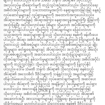
များကို ပေးပါသည်။ ဒေါ်မ် သံမဏိ ဘန်က် အိပ်ရာ၏ ဒီဇိုင်းသည်
အလုပ်လုပ်မှု ထိရောက်မှုကို ထည့်သွင်းစဥ်းစားပါသည်။ သိုလှောင်ရေး
အစိတ်အပိုင်းများကို သဘောထားမှုအလိုက် နေရာချထားခြင်းဖြင့် နေ့စဉ်
လုပ်ဆောင်မှုများနှင့် လှုပ်ရှားမှုများကို အထောက်အကူပေးပါသည်။
အိပ်ရာအောက်ခြေနှင့် အိပ်ရာအကြား နေရာအလွန်အများကြီး ရှိခြင်းကို
အသုံးပြုပြီး အပိုသိုလှောင်ရေး ပုံစံများ သို့မဟုတ် အပိုအိပ်ရာများကို
ထည့်သွင်းနိုင်ပါသည်။ ထို့ကြောင့် လိုအပ်ချက်များ ပြောင်းလဲလာ
သည့်အတွက် အဆင့်များစွာ ရှိသည့် သိုလှောင်ရေး စနစ်ကို ဖန်တီးပေး
ပါသည်။ အိပ်ရာ အစိတ်အပိုင်းများတွင် ကြေးနီကြေးဝါ ကြိုးများကို စီစ
ဥ်ထားသည့် အစီအစဉ်များ ပါဝင်ပါသည်။ ဤအစီအစဉ်များသည် ချိုး
ဆိုးမှုများ၊ ဖတ်ရှုရေးမီးများနှင့် အိပ်ရာအတွင်း အသုံးပြုသည့် အိမ်သုံး
လျှပ်စစ်ပစ္စည်းများကို အဆင်ပေးပါသည်။ အသုံးပြုသူများသည်
လိုအပ်ချက်များနှင့် နှစ်သက်မှုများအလိုက် သိုလှောင်ရေး အစိတ်အပိုင်း
များကို ထည့်သွင်းခြင်း သို့မဟုတ် ဖယ်ရှားခြင်းများကို ပြုလုပ်နိုင်
ပါသည်။ ဒေါ်မ် သံမဏိ ဘန်က် အိပ်ရာ၏ သိုလှောင်ရေး စနစ်သည်
အိပ်ရာ၏ အသေးစိတ် ဒီဇိုင်းများကို သန့်ရှင်းသည့် အမျှတ်များဖြင့်
ထိန်းသိမ်းပေးပါသည်။ ထို့အပြင် လုပ်ဆောင်ချက်များကို အဆင်ပေး
ပါသည်။ အိပ်ရာကို အသုံးပြုသည့် အချိန်တွင် ပုံပေါ်မှုများကို ဖယ်ရှား
ပေးပါသည်။ အလေးချိန် ဖြန့်ဖြူးမှုကို ထည့်သွင်းစဥ်းစားခြင်းဖြင့်
သိုလှောင်ရေး အစိတ်အပိုင်းများကို ထည့်သွင်းခြင်းသည် အိပ်ရာ၏
အဆောက်အဦး အားသာချက်များနှင့် လုံခြုံရေး စွမ်းဆောင်ရွက်မှုကို
ထိခိုက်စေမည် မဟုတ်ပါသည်။ သိုလှောင်ရေး စနစ်၏ ဒီဇိုင်းသည်