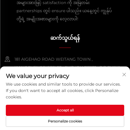
အများအားဖြင့် satisfaction ကို အမြဲတမ်း
partnerships တွင် ensure ပါသည်။ ယနေ့တွင် ကျွန်ုပ်
တို့ရဲ့ အမျိုးအစားများကို လေ့လာပါ!
ဆက်သွယ်ရန်
181 AIGEHAO ROAD WEITANG TOWN ,
XIANGCHENGDISTRICT , SUZHOU 215132 , P.R.CHINA
We value your privacy
+86-152 5000 0863
We use cookies and similar tools to provide our services.
If you don't want to accept all cookies, click Personalize
[email protected]
cookies.
Accept all
ကူးယူခွင့် © ၂၀၂၆ တရုတ်စူးကိုကွမ်းကို မက်တယ် ပရိုဒပ် ကုမ္ပဏီလီမစ်
တက်။ အကွက်အလိုက် ကာကွယ်ထားသည်။
လုံခြုံရေးမူဝါဒ
Personalize cookies