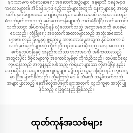
များသာမက စစ်သေနာရေး အဆောက်အဦးများ၊ နွေရာသီ စခန်းများ၊
ကလေးများ၏ အိပ်ခန်းများ၊ ဧည့်သည်များအတွက် နေရာများနှင့် အရေး
ပေါ် နေအိမ်များအထိ ကျော်လွန်သည်။ ဒေါမ် သံမဏိ ဘန့်ခ်ဘက်သည်
စံသတ်မှတ်ထားသည့် မော်တော်ကုန်းများကို လက်ခံနိုင်ပြီး သက်တောင်း
သက်သာစွာ အိပ်စက်နိုင်ရန် လုံလောက်သည့် အကွာအဝေးကို ပေးစွမ်း
ပေးသည်။ လုံခြုံရေး အထောက်အထားများသည် အသုံးအဆောင်
များ၏ တည်ငြိမ်မှုနှင့် ဖွဲ့စည်းမှု အားကောင်းမှုအတွက် နိုင်ငံတကာ စံ
သတ်မှတ်ချက်များနှင့် ကိုက်ညီသည်။ ခေတ်မှီသည့် အလှအပသည်
စက်မှုလုပ်ငန်းနှင့် အနည်းငယ်သာ အလှအပကို အဓိကထားသည့်
အတွင်းပိုင်း ဒီဇိုင်းများကို အကောင်းမွန်စွာ ကိုက်ညီသည်။ တပ်ဆင်ရေး
လုပ်ငန်းသည် အလွန်နည်းပါးသည့် ကိရိယာများသာ လိုအပ်ပြီး နည်း
ပညာဆိုင်ရာ အထူးကျွမ်းကျင်မှုများ မရှိသည့် သူများဖြင့်လည်း လွယ်ကူ
စွာ ပြီးမြောက်နိုင်သည်။ ထို့ကြောင့် ဒေါမ် သံမဏိ ဘန့်ခ်ဘက်သည်
အများပြားသည့် နေအိမ်လိုအပ်ချက်များအတွက် လွယ်ကူစွာ အသုံးပြု
နိုင်သည့် ဖြေရှင်းနည်းဖြစ်သည်။
ထုတ်ကုန်အသစ်များ