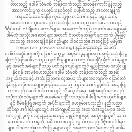
ထားသည့် ဒေါမ် သံမဏိ ဘန့်ခ်ဘက်သည် အလွန်ကောင်းမွန်သည့်
အားကောင်းမှုကို ပေးစွမ်းနေစဥ်တွင် ပေါ့ပါးသည့် အလေးချိန်ကို
ထိန်းသိမ်းထားနိုင်ပြီး လွယ်ကူစွာ တပ်ဆင်ရန်နှင့် ရွှေ့ပေးရန်
အထောက်အကူပေးသည်။ အသုံးပြုထားသည့် တော်လောက်သည့်
ဒီဇိုင်းတွင် လုံခြုံရေး ဘောင်များ၊ အားကောင်းသည့် အဆင်းလေးများနှင့်
အိမ်သုံးအသုံးအဆောင်များအတွက် စံသတ်မှတ်ချက်များထက် ပိုမိုမြင့်
မားသည့် အလေးချိန်ခံနိုင်ရည်များ ပါဝင်သည်။ အဆင့်မြင့် မှုန်ဖုံအ
покрытие (powder-coating) နည်းပညာသည် သံမဏိ
အစိတ်အပိုင်းများကို ခြောက်သွေ့မှု၊ အမှုန်အမှုန်များနှင့် နေ့စဉ်အသုံးပြုမှု
ကြောင့် ဖြစ်ပေါ်လာသည့် ပျက်စီးမှုများမှ ကာကွယ်ပေးပြီး စိုက်ပုတ်မှုများ
နှင့် အခက်အခဲများရှိသည့် ပတ်ဝန်းကျင်များတွင် ရှည်ကြာစွာ အသုံးပြု
နိုင်ရန် အာမခံပေးသည်။ ဒေါမ် သံမဏိ ဘန့်ခ်ဘက်သည် အခန်း
အရွယ်အစားနှင့် အသုံးပြုသူ၏ လိုအပ်ချက်များအလျောက် ပြောင်းလဲ
နိုင်ရန် အပိုင်းအစများဖွဲ့စည်းထားသည့် တည်ဆောက်မှုပုံစံကို အသုံးပြု
ထားသည်။ ပေါင်းစပ်ထားသည့် သိုလှောင်ရေး အဖွဲ့အစည်းများသည်
အပိုအသုံးဝင်မှုများကို ပေးစွမ်းပေးပြီး အတွင်းပါ စီးရီးများ၊ ဟုတ်ခ်များ
နှင့် စီမံခန့်ခွဲမှုအတွက် အပိုင်းများကို ပေးစွမ်းပေးသည်။ နည်းပညာ
ဆိုင်ရာ အင်္ဂါရပ်များတွင် အတိကျမှုရှိသည့် အဆက်အသွင်များ၊ အသံ
ကျော့ချို့မှုကို လျော့နည်းစေသည့် ပစ္စည်းများနှင့် အသုံးပြုသူ၏ သက်
တောင်းသက်သာမှုကို အဓိကထားသည့် လွယ်ကူသည့် ဒီဇိုင်းအင်္ဂါရပ်
များ ပါဝင်သည်။ အသုံးပြုမှုများသည် အထောက်အပံ့ပေးသည့် ဒေါမ်