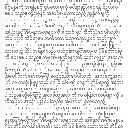
ခြင်းတို့ ပါဝင်ပါသည်။ အဆောက်အဦးတည်ဆောက်မှု လုပ်ငန်း
စဥ်များကို အချိန်နှင့် ရှုပ်ထွေးမှုကို လျော့နည်းစေရန် လွယ်ကူ
စေပါသည်။ ထို့အပြင် အဆင်ပေးထားသည့် ညွှန်က်ချက်
များသည် အဆင်ပေးမှုအဆင့်တိုင်းကို ထိရောက်စွာ လမ်းညွှန်
ပေးပါသည်။ ဒေါ်မ် သံမဏိ ဘန်က် အိပ်ရာသည် အိပ်ရာအများ
အပြားနှင့် အိပ်ရာအထူများကို ကောင်းစွာ ကိုက်ညီစေပါသည်။
ထို့ကြောင့် အိပ်ရာ၏ သက်တောင်းသက်သာမှုနှင့် ဘတ်ဂျက်
အတွက် ရွေးချယ်မှုများကို ပေးစေပါသည်။ သံမဏိဖြင့် ပြုလုပ်
ထားသည့် အိပ်ရာများသည် ပတ်ဝန်းကျင်အတွက် ပိုမိုကောင်းမှု
ကို ပေးစေပါသည်။ သံမဏိပစ္စည်းများကို ထုတ်ကုန်၏ အသက်
တာအဆုံးတွင် ပြန်လည်အသုံးပြုနိုင်ပါသည်။ ထို့ကြောင့် စွန့်ပစ်
နိုင်သည့် အိမ်သုံးပစ္စည်းများနှင့် နှိုင်းယှဉ်ပါက ပတ်ဝန်းကျင်
အပေါ် သက်ရောက်မှုကို လျော့နည်းစေပါသည်။ အလှတွေ့အလှ
ကြိုက် အသုံးပြုမှုသည် ဒေါ်မ် သံမဏိ ဘန်က် အိပ်ရာကို အခြား
အလှတွေ့အလှကြိုက်များနှင့် အလွယ်တက် ပေါင်းစပ်နိုင်စေ
ပါသည်။ ထို့ကြောင့် အလှတွေ့အလှကြိုက် ပြောင်းလဲမှုများကို မ
လိုအပ်ဘဲ အသုံးပြုနိုင်ပါသည်။ အိပ်ရာ၏ စုံလင်သည့်
ပလက်ဖောင်းတည်ဆောက်မှုသည် အထက်နှင့် အောက်အိပ်ရာ
များကြား လှုပ်ရှားမှုများကို ဖျောက်ပေးပါသည်။ ထို့ကြောင့်
နေရာနှစ်ခုလုံးတွင် အိပ်ရာသုံးသူများသည် အနှောင်အဖေးများမ
ရှိဘဲ အိပ်စက်နိုင်ပါသည်။ သံမဏိဖြင့် ပြုလုပ်ထားသည့် အိပ်ရာ