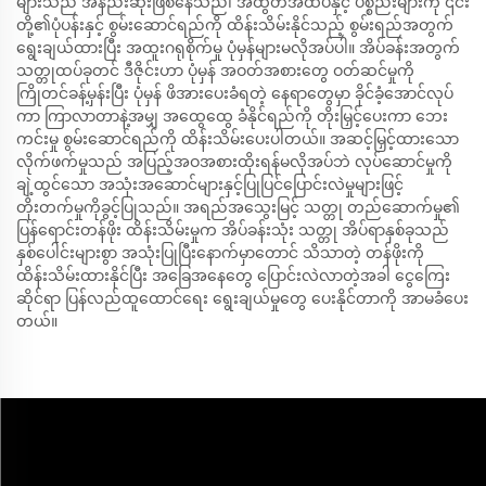
များသည် အနည်းဆုံးဖြစ်နေသည်၊ အထွတ်အထိပ်နှင့် ပစ္စည်းများကို ၎င်း
တို့၏ပုံပန်းနှင့် စွမ်းဆောင်ရည်ကို ထိန်းသိမ်းနိုင်သည့် စွမ်းရည်အတွက်
ရွေးချယ်ထားပြီး အထူးဂရုစိုက်မှု ပုံမှန်များမလိုအပ်ပါ။ အိပ်ခန်းအတွက်
သတ္တုထပ်ခုတင် ဒီဇိုင်းဟာ ပုံမှန် အဝတ်အစားတွေ ဝတ်ဆင်မှုကို
ကြိုတင်ခန့်မှန်းပြီး ပုံမှန် ဖိအားပေးခံရတဲ့ နေရာတွေမှာ ခိုင်ခံ့အောင်လုပ်
ကာ ကြာလာတာနဲ့အမျှ အထွေထွေ ခံနိုင်ရည်ကို တိုးမြှင့်ပေးကာ ဘေး
ကင်းမှု စွမ်းဆောင်ရည်ကို ထိန်းသိမ်းပေးပါတယ်။ အဆင့်မြှင့်ထားသော
လိုက်ဖက်မှုသည် အပြည့်အဝအစားထိုးရန်မလိုအပ်ဘဲ လုပ်ဆောင်မှုကို
ချဲ့ထွင်သော အသုံးအဆောင်များနှင့်ပြုပြင်ပြောင်းလဲမှုများဖြင့်
တိုးတက်မှုကိုခွင့်ပြုသည်။ အရည်အသွေးမြင့် သတ္တု တည်ဆောက်မှု၏
ပြန်ရောင်းတန်ဖိုး ထိန်းသိမ်းမှုက အိပ်ခန်းသုံး သတ္တု အိပ်ရာနှစ်ခုသည်
နှစ်ပေါင်းများစွာ အသုံးပြုပြီးနောက်မှာတောင် သိသာတဲ့ တန်ဖိုးကို
ထိန်းသိမ်းထားနိုင်ပြီး အခြေအနေတွေ ပြောင်းလဲလာတဲ့အခါ ငွေကြေး
ဆိုင်ရာ ပြန်လည်ထူထောင်ရေး ရွေးချယ်မှုတွေ ပေးနိုင်တာကို အာမခံပေး
တယ်။