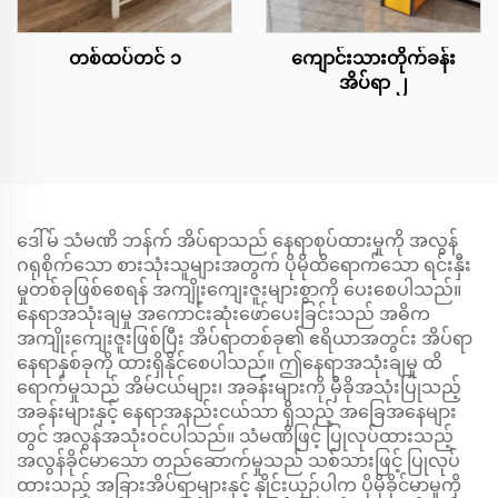
တစ်ထပ်တင် ၁
ကျောင်းသားတိုက်ခန်း
အိပ်ရာ ၂
ဒေါ်မ် သံမဏိ ဘန်က် အိပ်ရာသည် နေရာစုပ်ထားမှုကို အလွန်
ဂရုစိုက်သော စားသုံးသူများအတွက် ပိုမိုထိရောက်သော ရင်းနှီး
မှုတစ်ခုဖြစ်စေရန် အကျိုးကျေးဇူးများစွာကို ပေးစေပါသည်။
နေရာအသုံးချမှု အကောင်းဆုံးဖော်ပေးခြင်းသည် အဓိက
အကျိုးကျေးဇူးဖြစ်ပြီး အိပ်ရာတစ်ခု၏ ဧရိယာအတွင်း အိပ်ရာ
နေရာနှစ်ခုကို ထားရှိနိုင်စေပါသည်။ ဤနေရာအသုံးချမှု ထိ
ရောက်မှုသည် အိမ်ငယ်များ၊ အခန်းများကို မှီခိုအသုံးပြုသည့်
အခန်းများနှင့် နေရာအနည်းငယ်သာ ရှိသည့် အခြေအနေများ
တွင် အလွန်အသုံးဝင်ပါသည်။ သံမဏိဖြင့် ပြုလုပ်ထားသည့်
အလွန်ခိုင်မာသော တည်ဆောက်မှုသည် သစ်သားဖြင့် ပြုလုပ်
ထားသည့် အခြားအိပ်ရာများနှင့် နှိုင်းယှဉ်ပါက ပိုမိုခိုင်မာမှုကို