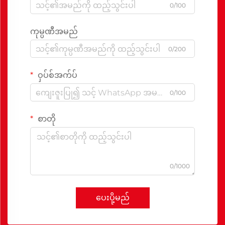
0/100
ကုမ္ပဏီအမည်
0/200
ဝှပ်စ်အက်ပ်
0/100
စာတို
0/1000
ပေးပို့မည်