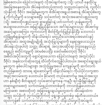
ဖြစ်စေတယ်။ ပြောင်းလဲနေတဲ့ လိုအပ်ချက်တွေ (သို့) ယာယီ နေထိုင်မှု
အခြေအနေတွေပါ။ အိပ်ခန်းထဲထည့်ထားတဲ့ သတ္တုထပ်ခုတင်ရဲ့ လူတိုင်း
သုံးနိုင်တဲ့ ဒီဇိုင်း အခြေခံမူတွေက စံအိပ်ရာအရွယ်အစားနဲ့ အိပ်ရာပုံစံတွေ
နဲ့ ကိုက်ညီမှုကို သေချာစေပြီး သင့်တော်တဲ့ အသုံးအဆောင်ပစ္စည်းတွေ
(သို့) အစားထိုးပစ္စည်းတွေ ရှာဖွေခြင်းနဲ့ ပတ်သက်တဲ့ ပူပန်မှုတွေကို
ဖယ်ရှားပေးတယ်။ အမြင့်ချိန်ညှိနိုင်သော အင်္ဂါရပ်များသည် အိပ်စက်မှု
အဆင့်များအကြား ကွက်လပ်ကို စိတ်ကြိုက်ပြုပြင်နိုင်ပြီး ဘေးကင်း
လုံခြုံမှုစံနှုန်းများကို ထိန်းသိမ်းရင်း မတူညီသောအရပ်အမောင်းနှင့်
အိပ်ရာခင်း အထူအမျိုးမျိုးရှိ အသုံးပြုသူများကို နေရာချပေးသည်။
အိပ်ခန်းသုံးခုပါတဲ့ သတ္တု အိပ်ရာရဲ့ အလှအပဆိုင်ရာ ကြားနေမှုသည်
ရေရှည် စတိုင်ကျမှုကို အာမခံပေးပြီး ခေတ်မမီတော့တဲ့ ဒီဇိုင်း
အစိတ်အပိုင်းတွေကို ရှောင်ရှားပေးကာ ပြောင်းလဲနေတဲ့ အတွင်းပိုင်း
ဒီဇိုင်း အနှစ်သက်ဆုံးတွေနဲ့ ထိပ်တိုက်တွေ့နိုင်ပါတယ်။ အရောင်ရွေးချယ်
မှုတွေက နှစ်ပေါင်းများစွာ အသုံးပြုမှုအပေါ် ကျေနပ်မှုကို ဆက်လက်
တည်မြဲစေတဲ့ ထာဝရ ဆွဲဆောင်မှုကို ထိန်းသိမ်းရင်း ကိုယ်ပိုင်လက္ခဏာ
အခွင့်အလမ်းတွေ ပေးတယ်။ ခိုင်မာတဲ့ တည်ဆောက်မှု အရည်အသွေး
ဟာ နှစ်ချီတဲ့ စိတ်ချရတဲ့ လုပ်ဆောင်မှုကနေ ကနဦး ရင်းနှီးမြှုပ်နှံမှုကို
တရားမျှတစေတဲ့ သက်တမ်းရှည်တာတစ်ခုကို ဘာသာပြန်ပေးတယ်၊
မကြာခဏ အစားထိုးတဲ့ အခြားရွေးချယ်မှုတွေထက် အိပ်ခန်းထဲက
သတ္တု ထပ်ခိုးကို တွက်ခြေကိုက်တဲ့ ရွေးချယ်မှုတစ်ခု ဖန်တီးပေးတယ်။
ထုတ်ကုန်၏ သက်တမ်းတစ်လျှောက်တွင် ထိန်းသိမ်းမှုလိုအပ်ချက်