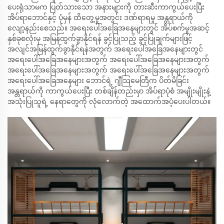
ပေးရုံသာမက ပြတ်သားသော အနားများကို တားဆီးကာကွယ်ပေးပြီး
အိပ်ရာဘောင်နှင့် ပုံမှန် ထိတွေ့မှုအတွင်း ဒဏ်ရာရမှု အန္တရာယ်ကို
လျော့နည်းစေသည်။ အရေးပေါ်အခြေအနေများတွင် အိပ်စက်မှုအဆင့်
နှစ်ခုစလုံးမှ အမြန်ထွက်ခွာနိုင်ရန် ခွင့်ပြုသည့် ခွင့်ပြုချက်များဖြင့်
အလျင်အမြန်ထွက်ခွာနိုင်ရန်အတွက် အရေးပေါ်အခြေအနေများတွင်
အရေးပေါ်အခြေအနေများအတွက် အရေးပေါ်အခြေအနေများအတွက်
အရေးပေါ်အခြေအနေများအတွက် အရေးပေါ်အခြေအနေများအတွက်
အရေးပေါ်အခြေအနေများ ဘောင်ရဲ့ ဂျီသြမေတြီက ပိတ်မိခြင်း
အန္တရာယ်ကို ကာကွယ်ပေးပြီး တစ်ချိန်တည်းမှာ အိပ်ရာပုံစံ အမျိုးမျိုးနဲ့
အသုံးပြုသူရဲ့ နေရာတွေကို လုံလောက်တဲ့ အထောက်အပံ့ပေးပါတယ်။