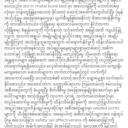
အကြား အဆက်အသွယ်မရှိသော ချည်နှောင်မှုနည်းပညာများကို ဖန်တီး
ပေးသည်။ dorm metal bunk bed မှာ အလေးချိန်ကို ဘောင်တစ်ခု
လုံးမှာ တန်းတူဖြန့်ဝေပေးတဲ့ ခိုင်မာတဲ့ ထောင့်အခေါက်တွေပါဝင်ပြီး ပုံမှန်
အသုံးပြုမှု အခြေအနေတွေမှာ ပျက်စီးမှုဖြစ်စေနိုင်တဲ့ ဖိအားအာရုံစိုက်မှု
ကို တားဆီးပါတယ်။ လုံခြုံရေး ရထားလမ်းတွေဟာ နိုင်ငံတကာ
လုံခြုံရေး စံနှုန်းတွေကို လိုက်နာတဲ့ သင့်တော်တဲ့ အမြင့်အထိ ကျယ်ပြန့်
လျက် အသက်အရွယ် အမျိုးမျိုးနဲ့ ရုပ်ပိုင်းအရ အရည်အချင်း အမျိုး
မျိုးရှိကြတဲ့ အသုံးပြုသူတွေအတွက် ဝင်ရောက်နိုင်မှုကို ထိန်းသိမ်းပေးပါ
တယ်။ လှေခါးစနစ်သည် အပ်ချုပ်မှုနေရာများစွာမှတစ်ဆင့် အဓိက
ဘောင်နှင့် လုံခြုံစွာ ပေါင်းစပ်နိုင်ပြီး မတည်ငြိမ်မှု သို့မဟုတ် လုံခြုံရေး
အန္တရာယ်များ မဖြစ်စေဘဲ အပေါ်ပိုင်းအိပ်စက်မှုအဆင့်သို့ တည်ငြိမ်သော
ဝင်ရောက်မှုရရှိစေသည်။ လှေခါးထစ်များတွင် လိမ်းထားသော ကျောရိုး
မကျစေသော ဆေးဝါးများက တက်တက်နေစဉ်တွင် လက်ကိုင်
အားကောင်းစေပြီး လှေခါးထစ်၏ ထောင့်အလိုက် ချောမွေ့စွာ တက်ဆင်း
နိုင်စေသည်။ အဆောင်ထဲက သတ္တုအိပ်ရာဟာ ကြမ်းတမ်းတဲ့ စမ်းသပ်မှု
အစီအစဉ်တွေကို ခံယူရပြီး စိတ်ဖိစီးမှု အခြေအနေမျိုးစုံအောက်မှာ နှစ်
ပေါင်းများစွာ အသုံးပြုမှုကို တုပကာ ၎င်းရဲ့ သက်တမ်းတစ်ခုလုံးမှာ
တည်ဆောက်မှု မပျက်စီးမှုကို ထိန်းသိမ်းနိုင်စွမ်းကို အတည်ပြုပါတယ်။
အရည်အသွေးထိန်းချုပ်ရေးဆိုင်ရာ အစီအစဉ်များမှာ welded joints
များကို သီးခြားစစ်ဆေးခြင်း၊ အရေးပါတဲ့ အစိတ်အပိုင်းများအား ဝန်ထုပ်
ပိုးမှု စမ်းသပ်ခြင်း၊ safety rail effectiveness ကို စစ်ဆေးခြင်းတို့
ပါဝင်သည်။ အမှိုက်အလွှာဖြင့် ဖုံးအုပ်ခြင်းသည် အလှအပကို မြှင့်တင်