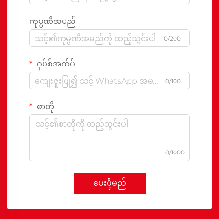
ကုမ္ပဏီအမည်
0/200
ဝှပ်စ်အက်ပ်
0/100
စာတို
0/1000
ပေးပို့မည်