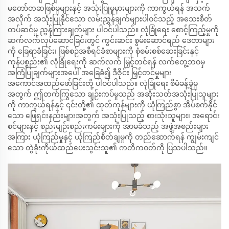
မတော်တဆဖြစ်မှုများနှင့် အသုံးပြုမှုမှားများကို ကာကွယ်ရန် အသက်
အလိုက် အသုံးပြုနိုင်သော လမ်းညွှန်ချက်များပါဝင်သည့် အသေးစိတ်
တပ်ဆင်မှု ညွှန်ကြားချက်များ ပါဝင်ပါသည်။ လုံခြုံရေး စောင့်ကြည့်မှုကို
ဆက်လက်လုပ်ဆောင်ခြင်းတွင် ကွင်းဆင်း စွမ်းဆောင်ရည် ဒေတာများ
ကို ခြေရာခံခြင်း၊ ဖြစ်စဉ်အစီရင်ခံစာများကို စုံစမ်းစစ်ဆေးခြင်းနှင့်
ကုန်ပစ္စည်း၏ လုံခြုံရေးကို ဆက်လက် မြှင့်တင်ရန် လက်တွေ့ဘဝမှ
အကြံပြုချက်များအပေါ် အခြေခံ၍ ဒီဇိုင်း မြှင့်တင်မှုများ
အကောင်အထည်ဖော်ခြင်းတို့ ပါဝင်ပါသည်။ လုံခြုံရေး စီမံခန့်ခွဲမှု
အတွက် ဤတက်ကြွသော ချဉ်းကပ်မှုသည် အဆုံးသတ်အသုံးပြုသူများ
ကို ကာကွယ်ရန်နှင့် ၎င်းတို့၏ ထုတ်ကုန်များကို ယုံကြည်စွာ အိပ်စက်နိုင်
သော ဖြေရှင်းနည်းများအတွက် အသုံးပြုသည့် စားသုံးသူများ၊ အရောင်း
စင်များနှင့် စည်းမျဉ်းစည်းကမ်းများကို အာမခံသည့် အဖွဲ့အစည်းများ
အကြား ယုံကြည်မှုနှင့် ယုံကြည်စိတ်ချမှုကို တည်ဆောက်ရန် ကျွမ်းကျင်
သော တွဲခုံးကိုယ်ထည်ပေးသွင်းသူ၏ ကတိကဝတ်ကို ပြသပါသည်။