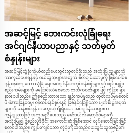
အဆင့်မြင့် ဘေးကင်းလုံခြုံရေး
အင်ဂျင်နီယာပညာနှင့် သတ်မှတ်
စံနှုန်းများ
အဆင့်မြင့်တွဲခုံးကိုယ်ထည်ပေးသွင်းသူတစ်ဦးသည် အသုံးပြုသူများကို
ကာကွယ်ပေးရန်နှင့် ဝယ်ယူသူများအတွက် စိတ်ချမ်းသာမှုကို ဖြစ်ပေါ်စေ
ရန် စနစ်ကျသော လုံခြုံရေးအင်ဂျင်နီယာလုပ်ငန်းစဉ်များနှင့် စည်းမျဉ်း
စည်းကမ်းများကို မပြောင်းလဲစေသော ကတိကဝတ်များဖြင့် ကွဲပြားခြား
နားစေပါသည်။ ဤစုစည်းထားသော ချဉ်းကပ်မှုသည် ထုတ်လုပ်မှုမစတင်
မီ ဖိအားဖြန့်ဝေမှု၊ ဝန်ထမ်းနိုင်စွမ်းနှင့် ဖြစ်နိုင်ခြေရှိသော ပျက်စီးမှုအမှတ်
များကို ဆန်းစစ်ရန် အတွေ့အကြုံရှိသော အင်ဂျင်နီယာများက
ကွန်ပျူတာဖြင့် အကူအညီပေးသည့် မော်ဒယ်လ်ဆော့ဖ်ဝဲများကို
အသုံးပြု၍ ဖွဲ့စည်းပုံဒီဇိုင်း အကောင်းဆုံးဖြစ်အောင် လုပ်ဆောင်ခြင်းဖြင့်
စတင်ပါသည်။ ကျွမ်းကျင်သော တွဲခုံးကိုယ်ထည်ပေးသွင်းသူတစ်ဦး၏