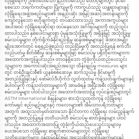
လုံခြုံရေးကို ဦးစားပေးသော နည်းလမ်းသည် ထောင့်များတွင် ခိုင်မာ
စေသော ဘရက်ကတ်များ၊ ပြိုကျမှုကို ကာကွယ်သည့် ယန္တရားများနှင့်
လုံခြုံရေးအဖွဲ့အစည်းများ၏ အနည်းဆုံး အမြင့်အဆင့်အတန်းများကို
ကျော်လွန်သော ဗဟိုချက်တွင် တပ်ဆင်ထားသည့် အကာအကွယ်များ
အပါအဝင် လုံခြုံရေးဆိုင်ရာ ထပ်နေသော အင်္ဂါရပ်များကို ထည့်သွင်း
ထားပါသည်။ နှစ်ပေါင်းများစွာ ပုံမှန်အသုံးပြုမှုကို အရှိန်မြှင့် အသုံးပြုမှု
စမ်းသပ်မှုများ၊ တိုက်ရိုက်ခံနိုင်ရည်ရှိမှု ဆန်းစစ်မှုများနှင့် ဖိအားအမျိုး
မျိုးအောက်တွင် ရေရှည်ဖွဲ့စည်းပုံ တည်ငြိမ်မှုကို အတည်ပြုရန် စက်ဘီး
လည်ပတ်မှု စိတ်ဖိစီးမှု ဆန်းစစ်မှုများဖြင့် စမ်းသပ်မှု ပရိုတိုကောများက
အထောက်အကူပြုပါသည်။ တာဝန်ရှိသော တွဲခုံးကိုယ်ထည်ပေးသွင်း
သူများက အကောင်းဆုံးအရည်အသွေး ထိန်းချုပ်မှု measures များ
တွင် တစ်ဦးချင်းစီ၏ ယူနစ်စစ်ဆေးမှု၊ ဆက်သွယ်မှု ခိုင်မာမှုကို
အတည်ပြုခြင်းနှင့် ဖော်မဲလ်ဒီဟိုက်ဒ် လွှတ်ထုတ်မှု ကန့်သတ်ချက်များနှင့်
ခဲပါဝင်မှုကို ကန့်သတ်ထားမှုများကို အာမခံရန် အပြီးအစီး လုံခြုံရေး
စမ်းသပ်မှုများ ပါဝင်ပါသည်။ အထောက်အထားပြု လုပ်ငန်းစဉ်များတွင်
ASTM International စံနှုန်းများ၊ စားသုံးသူထုတ်ကုန် လုံခြုံရေး
ကော်မရှင် စည်းမျဉ်းများနှင့် ကလေးများ၏ အိမ်သားပရိဘတ်များ
အတွက် အထူးသတ်မှတ်ထားသော နိုင်ငံတကာ လုံခြုံရေး လမ်းညွှန်ချက်
များကို အတည်ပြုရန် တတိယပါတီ စမ်းသပ်မှု ဓာတ်ခွဲခန်းများ ပါဝင်
ပါသည်။ အထောက်အထားပြု တွဲခုံးကိုယ်ထည်ပေးသွင်းသူများမှ
ပေးအပ်သော လုံခြုံရေး စာရွက်စာတမ်းများတွင် လုံခြုံရေး
သတိပေးချက်များ၊ ဝန်ထမ်းနိုင်စွမ်း အသေးစိတ်ဖော်ပြချက်များနှင့်