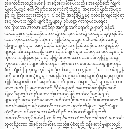
အကောင်အထည်ဖော်ရန် အခွင့်အလမ်းပေးသည်။ အရောင်စိတ်ကြိုက်
ပြုလုပ်မှုတွင် စိတ်ကြိုက်ဆေးရောင်ကိုက်ညီမှု၊ အရောင်ပြောင်းလဲမှုများ
နှင့် ထူးခြားသောအဆင့်များ ပါဝင်ပြီး အသုံးပြုမှုနှင့် ပတ်ဝန်းကျင်ဆိုင်ရာ
အချက်များကြောင့် ပျက်စီးမှုများမှ ခိုင်မာစွာ ကာကွယ်ပေးရင်း
ထူးခြားသော အလှအပဆိုင်ရာ အကျိုးသက်ရောက်မှုများကို ဖန်တီး
ပေးသည်။ ပြောင်းလဲနိုင်သော တွဲတင်ကုတင်အတွဲ ပေးသွင်းသူမှ ရရှိနိုင်
သော လုပ်ဆောင်ချက်ဆိုင်ရာ ပြုပြင်မှုများတွင် ပေါင်းစပ်သိုလှောင်မှု
ဖြေရှင်းချက်များ၊ အတွင်းပိုင်း စားပွဲများ၊ ပြောင်းလဲနိုင်သော ဖွဲ့စည်းပုံ
များနှင့် သီးသန့်အသုံးပြုသူ၏ လိုအပ်ချက်များ သို့မဟုတ် ပတ်ဝန်းကျင်
ဆိုင်ရာ အခြေအနေများကို ဖြေရှင်းပေးသော ဘေးကင်းလုံခြုံမှု အထူး
လုပ်ဆောင်ချက်များ ပါဝင်သည်။ ဒီဇိုင်းအကြံပေးဝန်ဆောင်မှုများသည်
စိတ်ကြိုက်ပြုလုပ်မှု လုပ်ငန်းစဉ်တစ်လျှောက် ကျွမ်းကျင်သော လမ်းညွှန်
မှုကို ပေးပြီး စားသုံးသူများအနေဖြင့် ရွေးချယ်စရာများကို ရှာဖွေရာတွင်၊
ပြုပြင်မှုများ၏ သက်ရောက်မှုများကို နားလည်ရာတွင်နှင့် ရည်ရွယ်ထား
သော အသုံးပြုမှုများအတွက် ဒီဇိုင်းများကို အကောင်းဆုံးဖြစ်အောင်
ပြုလုပ်ရာတွင် ကူညီပေးသည်။ အဆင့်မြင့် ထုတ်လုပ်မှုစွမ်းရည်
များသည် ကွေးညွှတ်နေသော အစိတ်အပိုင်းများ၊ ပေါင်းစပ်ထားသော မီး
အလင်းစနစ်များနှင့် စုဆောင်းထားသော ပစ္စည်းကိရိယာ ဖွဲ့စည်းပုံများ
ကဲ့သို့သော ရှုပ်ထွေးသော စိတ်ကြိုက် လုပ်ဆောင်ချက်များကို
အကောင်အထည်ဖော်ရန် ကျွမ်းကျင်သော တွဲတင်ကုတင်အတွဲ ပေးသွင်း
သူတစ်ဦးအား အခွင့်အလမ်းပေးသည်။ ပုံစံထုတ် ဝန်ဆောင်မှုများသည်