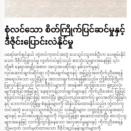
စုံလင်သော စိတ်ကြိုက်ပြင်ဆင်မှုနှင့်
ဒီဇိုင်းပြောင်းလဲနိုင်မှု
ပရော်ဖက်ရှင်နယ် တွဲတင်ကုတင်အတွဲ ပေးသွင်းသူတစ်ဦးက ပေးစွမ်းနိုင်
သော ဒီဇိုင်းပြုလုပ်မှု လွတ်လပ်ခွင့်သည် စားသုံးသူများအနေဖြင့် ၎င်း
တို့၏ နေရာအချိုးအစား၊ အလှအပဆိုင်ရာ နှစ်သက်မှုနှင့်
လုပ်ဆောင်ချက်ဆိုင်ရာ လိုအပ်ချက်များနှင့် အပြည့်အဝကိုက်ညီစေရန်
အရေးပါသော ယှဥ်ပြိုင်မှု အားသာချက်တစ်ခုဖြစ်သည်။ ဤစိတ်ကြိုက်
ပြုလုပ်နိုင်မှုသည် ပုံသေဒီဇိုင်းများကို အခန်း၏ ထူးခြားသော ဖွဲ့စည်းပုံ၊
မျက်နှာပြင်အမြင့်နှင့် နေရာကန့်သတ်ချက်များနှင့် ကိုက်ညီအောင် ပြုပြင်
ပြောင်းလဲနိုင်ခြင်းဖြင့် စတင်ပြီး ဖွဲ့စည်းတည်ဆောက်ပုံ မူလအတိုင်းရှိခြင်း
နှင့် ဘေးကင်းလုံခြုံမှု စံနှုန်းများကို ထိန်းသိမ်းထားနိုင်သည်။ တွဲတင်ကု
တင်အတွဲ ပေးသွင်းသူတစ်ဦးသည် သစ်မျိုးများ၊ သတ္တုပြုလုပ်မှုအဆင့်
များနှင့် ပေါင်းစပ်ပစ္စည်းများကို ကျယ်ပြန့်စွာ စုဆောင်းထားပြီး စားသုံးသူ
များအနေဖြင့် လက်ရှိတွင်ရှိနေသော အလှဆင်မှုများနှင့် ကိုက်ညီစေရန်
သို့မဟုတ် သတ်မှတ်ထားသော ဒီဇိုင်းရည်မှန်းချက်များကို