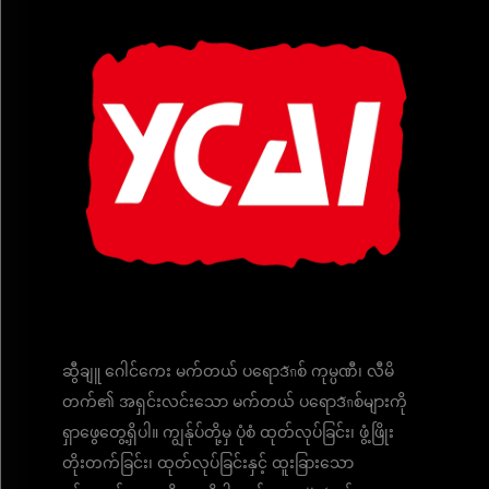
ဆွီချူ ဂေါင်ကေး မက်တယ် ပရောဒักစ် ကုမ္ပဏီ၊ လီမိ
တက်၏ အရှင်းလင်းသော မက်တယ် ပရောဒักစ်များကို
ရှာဖွေတွေ့ရှိပါ။ ကျွန်ုပ်တို့မှ ပုံစံ ထုတ်လုပ်ခြင်း၊ ဖွံ့ဖြိုး
တိုးတက်ခြင်း၊ ထုတ်လုပ်ခြင်းနှင့် ထူးခြားသော