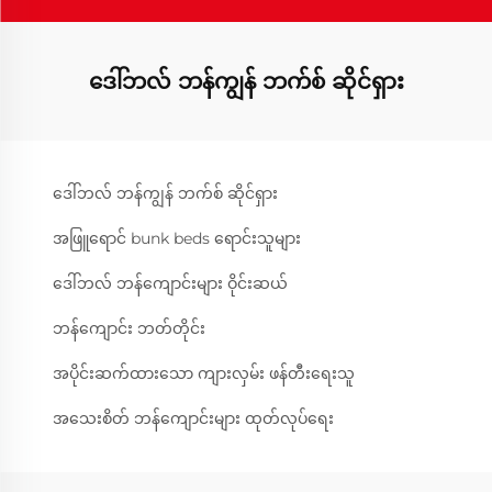
ဒေါ်ဘလ် ဘန်ကျွန် ဘက်စ် ဆိုင်ရှား
ဒေါ်ဘလ် ဘန်ကျွန် ဘက်စ် ဆိုင်ရှား
အဖြူရောင် bunk beds ရောင်းသူများ
ဒေါ်ဘလ် ဘန်ကျောင်းများ ဝိုင်းဆယ်
ဘန်ကျောင်း ဘတ်တိုင်း
အပိုင်းဆက်ထားသော ကျားလှမ်း ဖန်တီးရေးသူ
အသေးစိတ် ဘန်ကျောင်းများ ထုတ်လုပ်ရေး