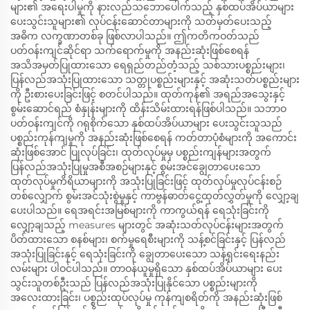
များ၏ အရေးပါမှုကို နားလည်သဘောပေါက်သည့် နှစ်ထပ်အိပ်ယာများ
ပေးသွင်းသူများ၏ လုပ်ငန်းဆောင်တာများကို သတ်မှတ်ပေးသည့်
အဓိက လက္ခဏာတစ်ခု ဖြစ်လာပါသည်။ ဤကတိကဝတ်သည်
ပတ်ဝန်းကျင်ဆိုင်ရာ သက်ရောက်မှုကို အနည်းဆုံးဖြစ်စေရန်
အသိအမှတ်ပြုထားသော ရေရှည်တည်တံ့သည့် သစ်သားပစ္စည်းများ၊
ပြန်လည်အသုံးပြုထားသော သတ္တုပစ္စည်းများနှင့် အဆုံးသတ်ပစ္စည်းများ
ကို ဦးစားပေးခြင်းဖြင့် စတင်ပါသည်။ ထုတ်ကုန်၏ အရည်အသွေးနှင့်
စွမ်းဆောင်ရည် စံနှုန်းများကို ထိန်းသိမ်းထားရန်ဖြစ်ပါသည်။ သဘာဝ
ပတ်ဝန်းကျင်ကို ဂရုစိုက်သော နှစ်ထပ်အိပ်ယာများ ပေးသွင်းသူသည်
ပစ္စည်းကုန်ကျမှုကို အနည်းဆုံးဖြစ်စေရန် ကတ်တာပုံစံများကို အကောင်း
ဆုံးဖြစ်အောင် ပြုလုပ်ခြင်း၊ ထုတ်လုပ်မှုမှ ပစ္စည်းကျန်များအတွက်
ပြန်လည်အသုံးပြုမှုအစီအစဉ်များနှင့် စွမ်းအင်ချွေတာပေးသော
ထုတ်လုပ်မှုကိရိယာများကို အသုံးပြုခြင်းဖြင့် ထုတ်လုပ်မှုလုပ်ငန်းစဉ်
တစ်လျှောက် စွမ်းအင်သုံးစွဲမှုနှင့် ကာဗွန်ဓာတ်ငွေ့ထုတ်လွှတ်မှုကို လျှော့ချ
ပေးပါသည်။ ရေအရင်းအမြစ်များကို ကာကွယ်ရန် ရေသုံးခြင်းကို
လျှော့ချသည့် measures များတွင် အဆုံးသတ်လုပ်ငန်းများအတွက်
ပိတ်ထားသော စနစ်များ၊ စက်မှုရေစီးများကို သန့်စင်ခြင်းနှင့် ပြန်လည်
အသုံးပြုခြင်းနှင့် ရေသုံးခြင်းကို ချွေတာပေးသော သန့်ရှင်းရေးနည်း
လမ်းများ ပါဝင်ပါသည်။ တာဝန်ယူမှုရှိသော နှစ်ထပ်အိပ်ယာများ ပေး
သွင်းသူတစ်ဦးသည် ပြန်လည်အသုံးပြုနိုင်သော ပစ္စည်းများကို
အလေးထားခြင်း၊ ပစ္စည်းထုပ်လုပ်မှု ကုန်ကျစရိတ်ကို အနည်းဆုံးဖြစ်