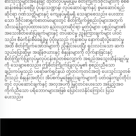
စားသုံးသူများအနေဖြင့် ထုတ်လုပ်မှုမပြုမီ စိတ်ကြိုက်ဒီဇိုင်းများကို စိစစ်
ဆန်းစစ်နိုင်စေပြီး ပုံပန်းသဏ္ဍာန်၊ လုပ်ဆောင်ချက်နှင့် စွမ်းဆောင်ရည်
ဆိုင်ရာ ဂုဏ်သတ္တိများနှင့် ကျေနပ်မှုရှိမရှိ သေချာစေသည်။ ပေးထား
သော ဒီဇိုင်းစာရွက်စာတမ်းများတွင် စိတ်ကြိုက်ဖွဲ့စည်းပုံများအတွက်
သီးသန့်ပြုလုပ်ထားသော နည်းပညာဆိုင်ရာ မှုတ်ပုံများ၊ ပစ္စည်းများ၏
အသေးစိတ်ဖော်ပြချက်များနှင့် တပ်ဆင်မှု ညွှန်ကြားချက်များ ပါဝင်
သည်။ စီမံကိန်းစီမံခန့်ခွဲမှု ပံ့ပိုးမှုသည် ကုန်းစင်မှ နောက်ဆုံးပို့ဆောင်မှု
အထိ စိတ်ကြိုက်အော်ဒါများကို ညှိနှိုင်းပေးပြီး ရှင်းလင်းသော ဆက်
သွယ်ပြောဆိုမှု၊ အချိန်ဇယားနှင့် စံနှုန်းများကို လိုက်နာခြင်းနှင့်
စိတ်ကြိုက်ပြုလုပ်မှုလုပ်ငန်းစဉ်တစ်လျှောက် အရည်အသွေးထိန်းချုပ်မှု
ကို သေချာစေသည်။ ဤစိတ်ကြိုက်ပြုလုပ်မှု၏ စုစည်းညီသော
ချဉ်းကပ်မှုသည် ပရော်ဖက်ရှင်နယ် တွဲတင်ကုတင်အတွဲ ပေးသွင်းသူတစ်
ဦးသည် စံနှုန်းအတိုင်း အိပ်စက်မှုဖြေရှင်းချက်များကို ပတ်ဝန်းကျင်တိုင်း
တွင် လုပ်ဆောင်ချက်နှင့် အလှအပကို မြှင့်တင်ပေးသော အပြည့်အဝ
ကိုက်ညီသော ပရိဘောဂများအဖြစ် ပြောင်းလဲနိုင်ကြောင်း ပြသ
ပေးသည်။