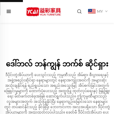
MY
ဒေါ်ဘလ် ဘန်ကျွန် ဘက်စ် ဆိုင်ရှား
ဒီပိုင်းတွဲအိပ်ယာကို ပေးသွင်းသည့် ကုမ္ပဏီသည် အိမ်ရာ၊ စီးပွားရေးနှင့်
အဖွဲ့အစည်းဆိုင်ရာ နေရာများတွင် နေရာအကျုံးအဝင်ကို အများဆုံး
အသုံးချနိုင်ရန် ရည်ရွယ်သော အရည်အသွေးမြင့် အိပ်စက်ခြင်းအတွက်
ဖြေရှင်းမှုများကို ထောက်ပံ့ပေးသည့် အထူးပြု ထုတ်လုပ်ရေးနှင့် ဖြန့်ဖြူး
ရေး မိတ်ဖက်တစ်ခုအဖြစ် ဆောင်ရွက်ပါသည်။ ဤကုမ္ပဏီများသည်
လူအများအတွက် အသုံးပြုနိုင်ပြီး နေရာကျဉ်းမြောင်းသော နေရာများ
တွင် တပ်ဆင်နိုင်သည့် ခိုင်ခံ့ပြီး ဘေးကင်းကာ အလှအပရှိသော ဒီပိုင်းတွဲ
အိပ်ယာများကို အထူးထုတ်လုပ်ပါသည်။ ခေတ်မီ ဒီပိုင်းတွဲအိပ်ယာ ပေး