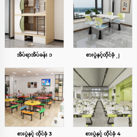
အိပ်ရာအိပ်ခန်း ၁
စားပွဲနှင့်ထိုင်ခုံ ၂
စားပွဲနှင့် ထိုင်ခုံ 3
စားပွဲနှင့် ထိုင်ခုံ 4