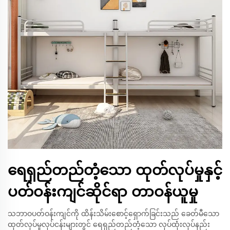
ရေရှည်တည်တံ့သော ထုတ်လုပ်မှုနှင့်
ပတ်ဝန်းကျင်ဆိုင်ရာ တာဝန်ယူမှု
သဘာဝပတ်ဝန်းကျင်ကို ထိန်းသိမ်းစောင့်ရှောက်ခြင်းသည် ခေတ်မီသော
ထုတ်လုပ်မှုလုပ်ငန်းများတွင် ရေရှည်တည်တံ့သော လုပ်ထုံးလုပ်နည်း