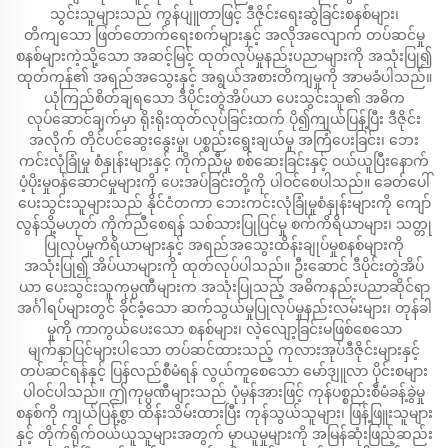
သွင်းသူများသည် ကွန်ပျူတာဖြင့် ဒီဇိုင်းရေးဆွဲခြင်းစနစ်များ၊
တိကျသော ဖြတ်တောက်ရေးစက်များနှင့် အလိုအလျောက် တပ်ဆင်မှု
စနစ်များကဲ့သို့သော အဆင့်မြင့် ထုတ်လုပ်မှုနည်းပညာများကို အသုံးပြု၍
ထုတ်ကုန်၏ အရည်အသွေးနှင့် အရွယ်အစားတိကျမှုကို အာမခံပါသည်။
ယုံကြည်စိတ်ချရသော ဒီပိုင်းတွဲအိပ်ယာ ပေးသွင်းသူ၏ အဓိက
လုပ်ဆောင်ချက်မှာ ရိုးရိုးထုတ်လုပ်ခြင်းထက် ပို၍ကျယ်ပြန့်ပြီး ဒီဇိုင်း
အလိုက် တိုင်ပင်ဆွေးနွေးမှု၊ ပစ္စည်းရွေးချယ်မှု အကြံပေးခြင်း၊ ဘေး
ကင်းလုံခြုံမှု စံနှုန်းများနှင့် ကိုက်ညီမှု စစ်ဆေးခြင်းနှင့် ဝယ်ယူပြီးနောက်
ပံ့ပိုးမှုဝန်ဆောင်မှုများကို ပေးအပ်ခြင်းတို့ကို ပါဝင်စေပါသည်။ ခေတ်ပေါ်
ပေးသွင်းသူများသည် နိုင်ငံတကာ ဘေးကင်းလုံခြုံမှုစံနှုန်းများကို ကျော်
လွန်သို့မဟုတ် ကိုက်ညီစေရန် သစ်သားပြုပြင်မှု စက်ကိရိယာများ၊ သတ္တု
ပြုလုပ်မှုကိရိယာများနှင့် အရည်အသွေးထိန်းချုပ်မှုစနစ်များကို
အသုံးပြု၍ အိပ်ယာများကို ထုတ်လုပ်ပါသည်။ ဦးဆောင် ဒီပိုင်းတွဲအိပ်
ယာ ပေးသွင်းသူကုမ္ပဏီများက အသုံးပြုသည့် အဓိကနည်းပညာဆိုင်ရာ
အင်္ဂါရပ်များတွင် ခိုင်ခံ့သော ဆက်သွယ်မှုပြုလုပ်မှုနည်းလမ်းများ၊ တုန်ခါ
မှုကို ကာကွယ်ပေးသော စနစ်များ၊ လဲ့လျော့ခြင်းမဖြစ်စေသော
မျက်နှာပြင်များပါသော တပ်ဆင်ထားသည့် ကုလားအုပ်ဒီဇိုင်းများနှင့်
တပ်ဆင်ရန်နှင့် ပြန်လည်စီမံရန် လွယ်ကူစေသော မော်ဒျူလာ ပိုင်းစများ
ပါဝင်ပါသည်။ ဤကုမ္ပဏီများသည် ပုံမှန်အားဖြင့် ကုန်ပစ္စည်းစီမံခန့်ခွဲမှု
စနစ်ကို ကျယ်ပြန့်စွာ ထိန်းသိမ်းထားပြီး ကုန်သွယ်သူများ၊ ဖြန့်ဖြူးသူများ
နှင့် တိုက်ရိုက်ဝယ်ယူသူများအတွက် မှာယူမှုများကို အမြန်ဆုံးဖြည့်ဆည်း