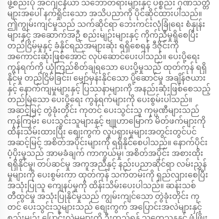
ဖွဲ့စည်းပုံ အင်ဂျင်နီယာ သဘောတရားများနှင့် ပစ္စည်း ဂုဏ်သတ္တိ
များအပေါ် နက်ရှိုင်းသော အသိပညာကို ပိုင်ဆိုင်ထားပါသည်။
ဤကျွမ်းကျင်မှုသည် သက်ဆိုင်ရာ ဘေးကင်းလုံခြုံရေး စံနှုန်း
များနှင့် အဆောက်အဦ စည်းမျဉ်းများနှင့် ကိုက်ညီမှုရှိစေပြီး
တည်ငြိမ်မှုနှင့် ခံနိုင်ရည်အများဆုံး ရရှိစေရန် ဒီဇိုင်းကို
အကောင်းဆုံးဖြစ်အောင် လုပ်ဆောင်ပေးပါသည်။ ပေးပို့ရေး
ကွန်ရက်ကို ယုံကြည်စိတ်ချရသော ပေးပို့မှုသည် ထုတ်ကုန် ရရှိ
နိုင်မှု တည်ငြိမ်ခြင်း၊ မျှော်မှန်းနိုင်သော ပို့ဆောင်မှု အချိန်ဇယား
နှင့် နောက်ကျမှုများနှင့် ပြဿနာများကို အနည်းဆုံးဖြစ်စေသည့်
တည်မြဲသော ပေးပို့ရေး ကွန်ရက်များကို ပေးစွမ်းပါသည်။
အဆင့်မြင့် တွဲခုံးတိုင်း ကုတင် ပေးသွင်းသူ ကုမ္ပဏီများသည်
ကုန်ကြမ်း ပေးသွင်းသူများနှင့် ဗျူဟာမြောက် မိတ်ဖက်များကို
ထိန်းသိမ်းထားပြီး စျေးကွက် လှုပ်ရှားမှုများအတွင်းတွင်ပင်
အဆင့်မြင့် အစိတ်အပိုင်းများကို ရရှိနိုင်စေပါသည်။ နောက်ပိုင်း
ပံ့ပိုးမှုသည် အာမခံချက် ကာကွယ်မှု၊ အစိတ်အပိုင်း အစားထိုး
ရရှိနိုင်မှု၊ တပ်ဆင်မှု အကူအညီနှင့် နည်းပညာဆိုင်ရာ လမ်းညွှန်
မှုများကို ပေးစွမ်းကာ ထုတ်ကုန် သက်တမ်းကို ရှည်လျားစေပြီး
အသုံးပြုသူ ကျေနပ်မှုကို ထိန်းသိမ်းပေးပါသည်။ ဆန်းသစ်
တီထွင်မှု အသုံးပြုနိုင်မှုသည် ကျွမ်းကျင်သော တွဲခုံးတိုင်း ကု
တင် ပေးသွင်းသူများသည် စျေးကွက် အပြောင်းအလဲများနှင့်
စည်းမျဉ်း ပြောင်းလဲမှုများကို ဦးတည်ရန် သုတေသနနှင့် ဖွံ့ဖြိုး