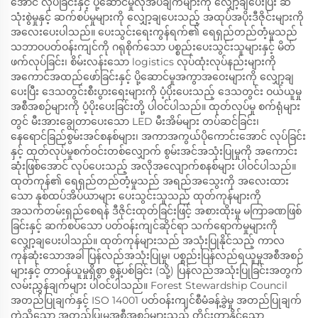
အောင် လုပ်ခြင်းနှင့် ပို့ဆောင်မှုလိုအပ်ချက်များကို လျှော့ချပေးပြီး ဆီ
သုံးစွဲမှုနှင့် ဆက်စပ်မှုများကို လျှော့ချပေးသည့် အထုပ်အပိုးဒီဇိုင်းများကို
အလေးပေးပါသည်။ ပေးသွင်းရေးကွန်ရက်၏ ရေရှည်တည်တံ့မှုသည်
သဘာဝပတ်ဝန်းကျင်ကို ဂရုစိုက်သော ပစ္စည်းပေးသွင်းသူများနှင့် မိတ်
ဖက်လုပ်ခြင်း၊ စိမ်းလန်းသော logistics လုပ်ထုံးလုပ်နည်းများကို
အကောင်အထည်ဖော်ခြင်းနှင့် ပို့ဆောင်မှုအကွာအဝေးများကို လျှော့ချ
ပေးပြီး ဒေသတွင်းစီးပွားရေးများကို ပံ့ပိုးပေးသည့် ဒေသတွင်း ဝယ်ယူမှု
အစီအစဉ်များကို ပံ့ပိုးပေးခြင်းတို့ ပါဝင်ပါသည်။ ထုတ်လုပ်မှု စက်ရုံများ
တွင် မီးအားချွေတာပေးသော LED မီးအိမ်များ တပ်ဆင်ခြင်း၊
နေရောင်ခြည်စွမ်းအင်စနစ်များ၊ အကာအကွယ်ပိုကောင်းအောင် လုပ်ခြင်း
နှင့် ထုတ်လုပ်မှုစက်ဝင်းတစ်လျှောက် စွမ်းအင်အသုံးပြုမှုကို အကောင်း
ဆုံးဖြစ်အောင် လုပ်ပေးသည့် အလိုအလျောက်စနစ်များ ပါဝင်ပါသည်။
ထုတ်ကုန်၏ ရေရှည်တည်တံ့မှုသည် အရည်အသွေးကို အလေးထား
သော နှစ်ထပ်အိပ်ယာများ ပေးသွင်းသူသည် ထုတ်ကုန်များကို
အသက်တမ်းရှည်စေရန် ဒီဇိုင်းထုတ်ခြင်းဖြင့် အစားထိုးမှု မကြာခဏဖြစ်
ခြင်းနှင့် ဆက်စပ်သော ပတ်ဝန်းကျင်ဆိုင်ရာ သက်ရောက်မှုများကို
လျှော့ချပေးပါသည်။ ထုတ်ကုန်များသည် အသုံးပြုနိုင်သည့် ကာလ
ကုန်ဆုံးသောအခါ ပြန်လည်အသုံးပြုမှု၊ ပစ္စည်းပြန်လည်ရယူမှုအစီအစဉ်
များနှင့် တာဝန်ယူမှုရှိစွာ စွန့်ပစ်ခြင်း (သို့) ပြန်လည်အသုံးပြုခြင်းအတွက်
လမ်းညွှန်ချက်များ ပါဝင်ပါသည်။ Forest Stewardship Council
အတည်ပြုချက်နှင့် ISO 14001 ပတ်ဝန်းကျင်စီမံခန့်ခွဲမှု အတည်ပြုချက်
ကဲ့သို့သော အတည်ပြုမှုအစီအစဉ်များသည် တိုင်းတာနိုင်သော