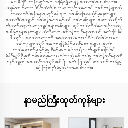
ပေးနိုင်ပြီး ကုန်ပစ္စည်းများ အမြဲရရှိစေရန် ထောက်ပံ့ပေးပါသည်။
ကျွမ်းကျင်သော ဒီပိုင်းတွဲအိပ်ယာ ပေးသွင်းသူများ၏ ထုတ်ကုန်များကို
ကလေးအိပ်ခန်းများ၊ ဧည့်ခန်းများ၊ အပန်းဖြေနေထိုင်မှုနေရာများ၊
ကောလိပ်ကျောင်း အိပ်ခန်းများ၊ စစ်တပ် တပ်စခန်းများ၊ နွေရာသီ ကိုယ်
ထိလက်ရောက် လေ့ကျင့်ရေးစခန်းများ၊ ဧည့်သည်တိုက်များနှင့် အရေး
ပေါ် ခိုလှုံရာနေရာများ ကဲ့သို့သော ပတ်ဝန်းကျင်များစွာတွင် အသုံးပြုနိုင်
ပါသည်။ အရည်အသွေးကို အလေးထားသော ဒီပိုင်းတွဲအိပ်ယာ ပေး
သွင်းသူများသည် အလေးချိန်ခံနိုင်မှု စစ်ဆေးမှုများ၊ ဖွဲ့စည်း
တည်ဆောက်မှု ခိုင်ခံ့မှု စိစစ်မှုများနှင့် အပြီးသတ်မျက်နှာပြင်၏
ခံနိုင်ရည်ရှိမှုကို စစ်ဆေးမှုများ ပါဝင်သည့် စမ်းသပ်မှု လုပ်ငန်းစဉ်များကို
စနစ်ကျစွာ အကောင်အထည်ဖော်ပြီး အသုံးပြုသူ၏ ဘေးကင်းလုံခြုံမှု
နှင့် ကြာရှည်ခံမှုကို အာမခံပါသည်။
နာမည်ကြီးထုတ်ကုန်များ