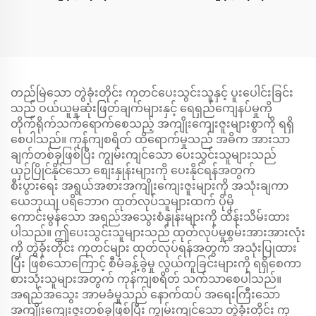
တည်မြဲသော တွဲခုံးတိုင်း ကုတင်ပေးသွင်းသူနှင့် ပူးပေါင်းခြင်း
သည် ဝယ်ယူမှုဆုံးဖြတ်ချက်များနှင့် ရေရှည်ကျေနပ်မှုကို
တိုက်ရိုက်သက်ရောက်စေသည့် အကျိုးကျေးဇူးများစွာကို ရရှိ
စေပါသည်။ ကုန်ကျစရိတ် ထိရောက်မှုသည် အဓိက အားသာ
ချက်တစ်ခုဖြစ်ပြီး ကျွမ်းကျင်သော ပေးသွင်းသူများသည်
ယှဉ်ပြိုင်နိုင်သော စျေးနှုန်းများကို ပေးနိုင်ရန်အတွက်
စီးပွားရေး အရွယ်အစားအကျိုးကျေးဇူးများကို အသုံးချကာ
ယေဘုယျ ပရိဘောဂ ထုတ်လုပ်သူများထက် ပိုမို
ကောင်းမွန်သော အရည်အသွေးစံနှုန်းများကို ထိန်းသိမ်းထား
ပါသည်။ ဤပေးသွင်းသူများသည် ထုတ်လုပ်မှုစွမ်းအားအားလုံး
ကို တွဲခုံးတိုင်း ကုတင်များ ထုတ်လုပ်ရန်အတွက် အသုံးပြုထား
ပြီး ဖြစ်သောကြောင့် စီမံခန့်ခွဲမှု လွယ်ကူခြင်းများကို ရရှိစေကာ
စားသုံးသူများအတွက် ကုန်ကျစရိတ် သက်သာစေပါသည်။
အရည်အသွေး အာမခံမှုသည် နောက်ထပ် အရေးကြီးသော
အကျိုးကျေးဇူးတစ်ခုဖြစ်ပြီး ကျွမ်းကျင်သော တွဲခုံးတိုင်း ကု