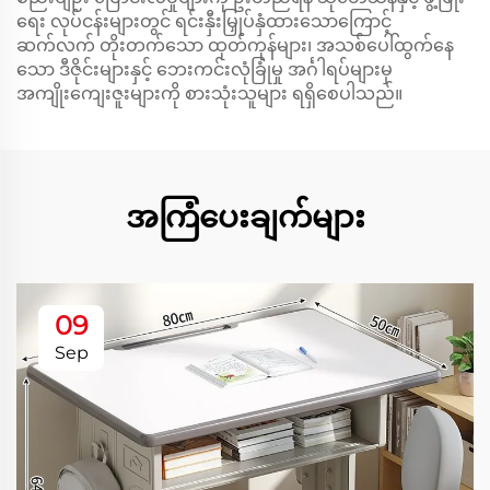
ရေး လုပ်ငန်းများတွင် ရင်းနှီးမြှုပ်နှံထားသောကြောင့်
ဆက်လက် တိုးတက်သော ထုတ်ကုန်များ၊ အသစ်ပေါ်ထွက်နေ
သော ဒီဇိုင်းများနှင့် ဘေးကင်းလုံခြုံမှု အင်္ဂါရပ်များမှ
အကျိုးကျေးဇူးများကို စားသုံးသူများ ရရှိစေပါသည်။
အကြံပေးချက်များ
09
Sep