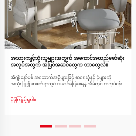
အသားကျင့်သုံးသူများအတွက် အကောင်အထည်ဖော်ဆုံး
အလုပ်အတွက် အပြင်အဆင်တွေက ဘာတွေလဲ။
အီဂျီးနော်မစ် အဆောက်အဦများဖြင့် စာရေးခုံနှင့် ခုံများကို
အသုံးပြု၍ စာဖတ်ရာတွင် အဆင်ပြေစေရန် အိမ်တွင် စာလုပ်ငန်း
ဆောင်ရွက်ရာနေရာကို ဖန်တီးခြင်း။ အိမ်တွင် စာသင်ကြားရေးနှင့်
မိုဘိုင်းလ်သင်ကြားရေးတို့သည် ပို၍တိုးလာသည်နှင့်အမျှ အီဂျီး
ပိုမိုကြည့်ရှုပါ။
နော်မစ် အလုပ်နေရာကိုဖန်တီးခြင်းသည်...