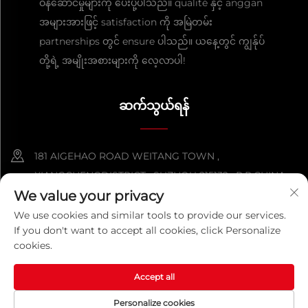
ဝန်ဆောင်မှုများကို ပေးပို့ပါသည်။ qualité နှင့် anggan
အများအားဖြင့် satisfaction ကို အမြဲတမ်း
partnerships တွင် ensure ပါသည်။ ယနေ့တွင် ကျွန်ုပ်
တို့ရဲ့ အမျိုးအစားများကို လေ့လာပါ!
ဆက်သွယ်ရန်
181 AIGEHAO ROAD WEITANG TOWN ,
XIANGCHENGDISTRICT , SUZHOU 215132 , P.R.CHINA
We value your privacy
+86-152 5000 0863
We use cookies and similar tools to provide our services.
If you don't want to accept all cookies, click Personalize
[email protected]
cookies.
Accept all
ကူးယူခွင့် © ၂၀၂၆ တရုတ်စူးကိုကွမ်းကို မက်တယ် ပရိုဒပ် ကုမ္ပဏီလီမစ်
တက်။ အကွက်အလိုက် ကာကွယ်ထားသည်။
လုံခြုံရေးမူဝါဒ
Personalize cookies