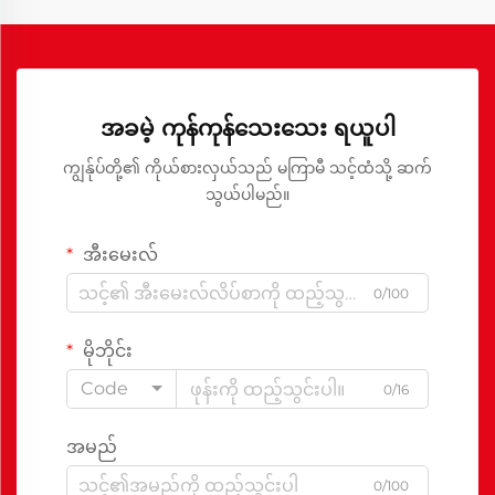
အခမဲ့ ကုန်ကုန်သေးသေး ရယူပါ
ကျွန်ုပ်တို့၏ ကိုယ်စားလှယ်သည် မကြာမီ သင့်ထံသို့ ဆက်
သွယ်ပါမည်။
အီးမေးလ်
0/100
မိုဘိုင်း
Code
0/16
အမည်
0/100