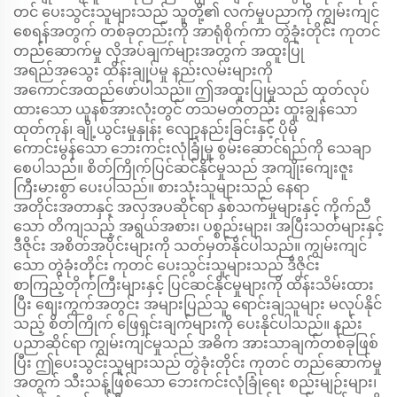
တင် ပေးသွင်းသူများသည် သူတို့၏ လက်မှုပညာကို ကျွမ်းကျင်
စေရန်အတွက် တစ်ခုတည်းကို အာရုံစိုက်ကာ တွဲခုံးတိုင်း ကုတင်
တည်ဆောက်မှု လိုအပ်ချက်များအတွက် အထူးပြု
အရည်အသွေး ထိန်းချုပ်မှု နည်းလမ်းများကို
အကောင်အထည်ဖော်ပါသည်။ ဤအထူးပြုမှုသည် ထုတ်လုပ်
ထားသော ယူနစ်အားလုံးတွင် တသမတ်တည်း ထူးချွန်သော
ထုတ်ကုန်၊ ချို့ယွင်းမှုနှုန်း လျော့နည်းခြင်းနှင့် ပိုမို
ကောင်းမွန်သော ဘေးကင်းလုံခြုံမှု စွမ်းဆောင်ရည်ကို သေချာ
စေပါသည်။ စိတ်ကြိုက်ပြင်ဆင်နိုင်မှုသည် အကျိုးကျေးဇူး
ကြီးမားစွာ ပေးပါသည်။ စားသုံးသူများသည် နေရာ
အတိုင်းအတာနှင့် အလှအပဆိုင်ရာ နှစ်သက်မှုများနှင့် ကိုက်ညီ
သော တိကျသည့် အရွယ်အစား၊ ပစ္စည်းများ၊ အပြီးသတ်များနှင့်
ဒီဇိုင်း အစိတ်အပိုင်းများကို သတ်မှတ်နိုင်ပါသည်။ ကျွမ်းကျင်
သော တွဲခုံးတိုင်း ကုတင် ပေးသွင်းသူများသည် ဒီဇိုင်း
စာကြည့်တိုက်ကြီးများနှင့် ပြင်ဆင်နိုင်မှုများကို ထိန်းသိမ်းထား
ပြီး စျေးကွက်အတွင်း အများပြည်သူ ရောင်းချသူများ မလုပ်နိုင်
သည့် စိတ်ကြိုက် ဖြေရှင်းချက်များကို ပေးနိုင်ပါသည်။ နည်း
ပညာဆိုင်ရာ ကျွမ်းကျင်မှုသည် အဓိက အားသာချက်တစ်ခုဖြစ်
ပြီး ဤပေးသွင်းသူများသည် တွဲခုံးတိုင်း ကုတင် တည်ဆောက်မှု
အတွက် သီးသန့်ဖြစ်သော ဘေးကင်းလုံခြုံရေး စည်းမျဉ်းများ၊