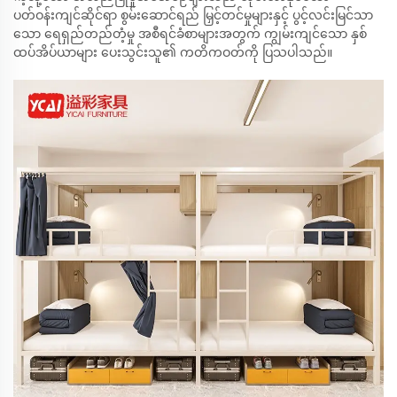
ပတ်ဝန်းကျင်ဆိုင်ရာ စွမ်းဆောင်ရည် မြှင့်တင်မှုများနှင့် ပွင့်လင်းမြင်သာ
သော ရေရှည်တည်တံ့မှု အစီရင်ခံစာများအတွက် ကျွမ်းကျင်သော နှစ်
ထပ်အိပ်ယာများ ပေးသွင်းသူ၏ ကတိကဝတ်ကို ပြသပါသည်။