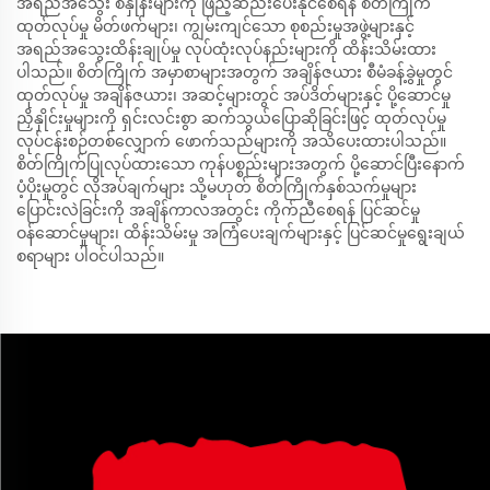
အရည်အသွေး စံနှုန်းများကို ဖြည့်ဆည်းပေးနိုင်စေရန် စိတ်ကြိုက်
ထုတ်လုပ်မှု မိတ်ဖက်များ၊ ကျွမ်းကျင်သော စုစည်းမှုအဖွဲ့များနှင့်
အရည်အသွေးထိန်းချုပ်မှု လုပ်ထုံးလုပ်နည်းများကို ထိန်းသိမ်းထား
ပါသည်။ စိတ်ကြိုက် အမှာစာများအတွက် အချိန်ဇယား စီမံခန့်ခွဲမှုတွင်
ထုတ်လုပ်မှု အချိန်ဇယား၊ အဆင့်များတွင် အပ်ဒိတ်များနှင့် ပို့ဆောင်မှု
ညှိနှိုင်းမှုများကို ရှင်းလင်းစွာ ဆက်သွယ်ပြောဆိုခြင်းဖြင့် ထုတ်လုပ်မှု
လုပ်ငန်းစဉ်တစ်လျှောက် ဖောက်သည်များကို အသိပေးထားပါသည်။
စိတ်ကြိုက်ပြုလုပ်ထားသော ကုန်ပစ္စည်းများအတွက် ပို့ဆောင်ပြီးနောက်
ပံ့ပိုးမှုတွင် လိုအပ်ချက်များ သို့မဟုတ် စိတ်ကြိုက်နှစ်သက်မှုများ
ပြောင်းလဲခြင်းကို အချိန်ကာလအတွင်း ကိုက်ညီစေရန် ပြင်ဆင်မှု
ဝန်ဆောင်မှုများ၊ ထိန်းသိမ်းမှု အကြံပေးချက်များနှင့် ပြင်ဆင်မှုရွေးချယ်
စရာများ ပါဝင်ပါသည်။