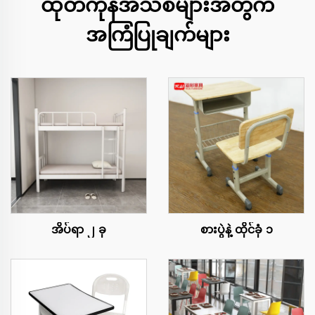
ထုတ်ကုန်အသစ်များအတွက်
အကြံပြုချက်များ
အိပ်ရာ ၂ ခု
စားပွဲနဲ့ ထိုင်ခုံ ၁