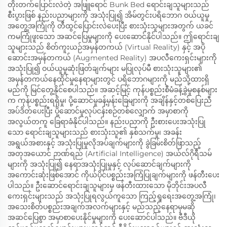
တိုးတက်ပြောင်းလဲတဲ့ အဖြူရောင် Bunk Bed ရောင်းချသူများသည်
စီးပွားဖြစ် နည်းပညာများကို အသုံးပြု၍ အိမ်တွင်းပရိဘောဂ ဝယ်ယူမှု
အတွေ့အကြုံကို တီထွင်ပြောင်းလဲပေးပြီး စားသုံးသူများအတွက် ယခင်
ကမကြုံဖူးသော အဆင်ပြေမှုများကို ပေးဆောင်နိုင်ပါသည်။ ဤရောင်းချ
သူများသည် စိတ်ကူးယဉ်အမှန်တကယ် (Virtual Reality) နှင့် အပို
ဆောင်းအမှန်တကယ် (Augmented Reality) အပလီကေးရှင်းများကို
အသုံးပြု၍ ဝယ်ယူမှုဆုံးဖြတ်ချက်များ မပြုလုပ်မီ စားသုံးသူများ၏
အမှန်တကယ်နေထိုင်မှုနေရာများတွင် ပရိဘောဂများကို မည်သို့ထားရှိ
မည်ကို မြင်တွေ့နိုင်စေပါသည်။ အဆင့်မြင့် ကုန်ပစ္စည်းစီမံခန့်ခွဲမှုစနစ်များ
က ကုန်ပစ္စည်းရရှိမှု၊ ပို့ဆောင်မှုခန့်မှန်းခြေများကို အချိန်နှင့်တစ်ပြေးညီ
အပ်ဒိတ်ပေးပြီး ပို့ဆောင်မှုလုပ်ငန်းစဉ်တစ်လျှောက် အမှာစာကို
အလွယ်တကူ ခြေရာခံနိုင်ပါသည်။ နည်းပညာကို ဦးစားပေးအသုံးပြု
သော ရောင်းချသူများသည် စားသုံးသူ၏ နှစ်သက်မှု၊ အခန်း
အရွယ်အစားနှင့် အသုံးပြုမှုလိုအပ်ချက်များကို ခွဲခြမ်းစိတ်ဖြာသည့်
အတုအယောင် ဉာဏ်ရည် (Artificial Intelligence) အယ်လ်ဂိုရီသမ်
များကို အသုံးပြု၍ နေရာအသုံးပြုမှုနှင့် လုပ်ဆောင်ချက်များကို
အကောင်းဆုံးဖြစ်အောင် ကိုယ်ပိုင်ပစ္စည်းအကြံပြုချက်များကို ဖန်တီးပေး
ပါသည်။ ဦးဆောင်ရောင်းချသူများမှ ဖန်တီးထားသော မိုဘိုင်းအပလီ
ကေးရှင်းများသည် အသုံးပြုရလွယ်ကူသော ကြည့်ရှုရေးအတွေ့အကြုံ၊
အသေးစိတ်ပစ္စည်းအချက်အလက်များနှင့် မည်သည့်နေရာမှမဆို
အဆင်ပြေစွာ အမှာစာပေးနိုင်မှုများကို ပေးဆောင်ပါသည်။ ဗီဒီယို