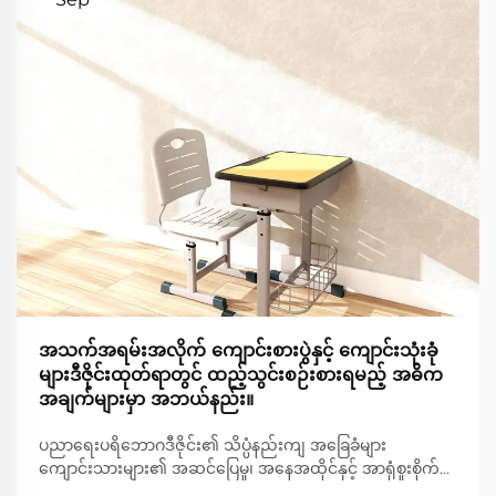
အသက်အရမ်းအလိုက် ကျောင်းစားပွဲနှင့် ကျောင်းသုံးခုံ
များဒီဇိုင်းထုတ်ရာတွင် ထည့်သွင်းစဉ်းစားရမည့် အဓိက
အချက်များမှာ အဘယ်နည်း။
ပညာရေးပရိဘောဂဒီဇိုင်း၏ သိပ္ပံနည်းကျ အခြေခံများ
ကျောင်းသားများ၏ အဆင်ပြေမှု၊ အနေအထိုင်နှင့် အာရုံစူးစိုက်မှု
တို့ကို အထောက်အကူပြုရန် ကျောင်းပရိဘောဂဒီဇိုင်းကို စဉ်းစား