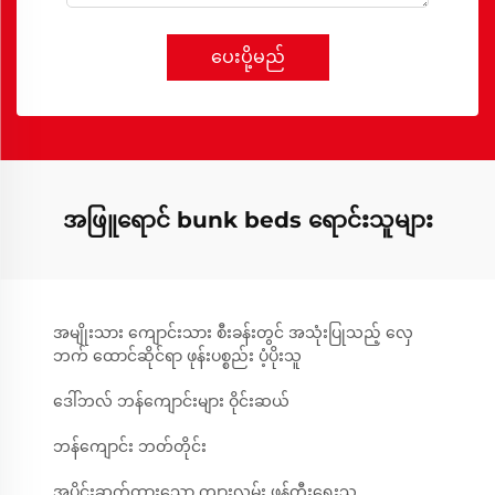
ပေးပို့မည်
အဖြူရောင် bunk beds ရောင်းသူများ
အမျိုးသား ကျောင်းသား စီးခန်းတွင် အသုံးပြုသည့် လှေ
ဘက် ထောင်ဆိုင်ရာ ဖုန်းပစ္စည်း ပံ့ပိုးသူ
ဒေါ်ဘလ် ဘန်ကျောင်းများ ဝိုင်းဆယ်
ဘန်ကျောင်း ဘတ်တိုင်း
အပိုင်းဆက်ထားသော ကျားလှမ်း ဖန်တီးရေးသူ