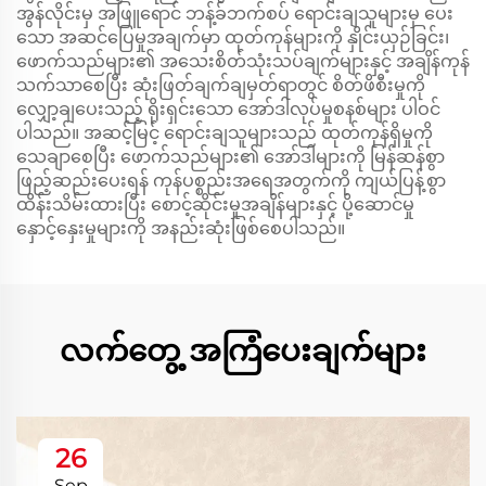
အွန်လိုင်းမှ အဖြူရောင် ဘန့်ခ်ဘက်စပ် ရောင်းချသူများမှ ပေး
သော အဆင်ပြေမှုအချက်မှာ ထုတ်ကုန်များကို နှိုင်းယှဉ်ခြင်း၊
ဖောက်သည်များ၏ အသေးစိတ်သုံးသပ်ချက်များနှင့် အချိန်ကုန်
သက်သာစေပြီး ဆုံးဖြတ်ချက်ချမှတ်ရာတွင် စိတ်ဖိစီးမှုကို
လျှော့ချပေးသည့် ရိုးရှင်းသော အော်ဒါလုပ်မှုစနစ်များ ပါဝင်
ပါသည်။ အဆင့်မြင့် ရောင်းချသူများသည် ထုတ်ကုန်ရှိမှုကို
သေချာစေပြီး ဖောက်သည်များ၏ အော်ဒါများကို မြန်ဆန်စွာ
ဖြည့်ဆည်းပေးရန် ကုန်ပစ္စည်းအရေအတွက်ကို ကျယ်ပြန့်စွာ
ထိန်းသိမ်းထားပြီး စောင့်ဆိုင်းမှုအချိန်များနှင့် ပို့ဆောင်မှု
နှောင့်နှေးမှုများကို အနည်းဆုံးဖြစ်စေပါသည်။
လက်တွေ့ အကြံပေးချက်များ
26
Sep