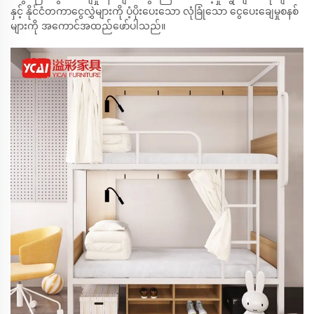
နှင့် နိုင်ငံတကာငွေလွှဲများကို ပံ့ပိုးပေးသော လုံခြုံသော ငွေပေးချေမှုစနစ်
များကို အကောင်အထည်ဖော်ပါသည်။