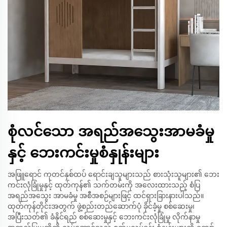
စုံလင်သော အရည်အသွေးအာမခံမှု
နှင့် ဘေးကင်းမှုစံနှုန်းများ
အဖြူရောင် ကုတင်နှစ်ထပ် ရောင်းချသူများသည် စားသုံးသူများ၏ ဘေး
ကင်းလုံခြုံမှုနှင့် ထုတ်ကုန်၏ သက်တမ်းကို အလေးထားသည့် စံပြ
အရည်အသွေး အာမခံမှု အစီအစဉ်များဖြင့် ထင်ရှားခြားနားပါသည်။
ထုတ်ကုန်တိုင်းအတွက် ဖွဲ့စည်းတည်ဆောက်ပုံ ခိုင်ခံ့မှု စစ်ဆေးမှု၊
အပြီးသတ်၏ ခံနိုင်ရည် စစ်ဆေးမှုနှင့် ဘေးကင်းလုံခြုံမှု လိုက်နာမှု