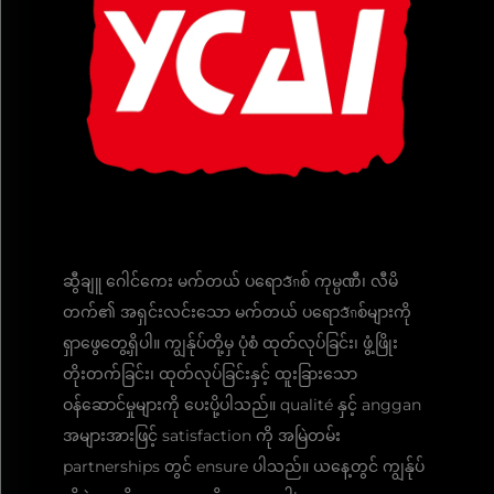
ဆွီချူ ဂေါင်ကေး မက်တယ် ပရောဒักစ် ကုမ္ပဏီ၊ လီမိ
တက်၏ အရှင်းလင်းသော မက်တယ် ပရောဒักစ်များကို
ရှာဖွေတွေ့ရှိပါ။ ကျွန်ုပ်တို့မှ ပုံစံ ထုတ်လုပ်ခြင်း၊ ဖွံ့ဖြိုး
တိုးတက်ခြင်း၊ ထုတ်လုပ်ခြင်းနှင့် ထူးခြားသော
ဝန်ဆောင်မှုများကို ပေးပို့ပါသည်။ qualité နှင့် anggan
အများအားဖြင့် satisfaction ကို အမြဲတမ်း
partnerships တွင် ensure ပါသည်။ ယနေ့တွင် ကျွန်ုပ်