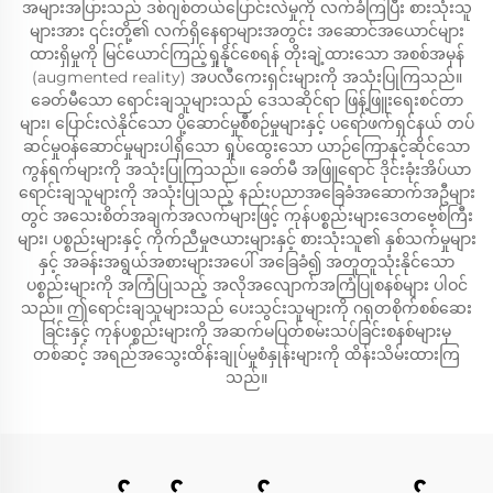
အများအပြားသည် ဒစ်ဂျစ်တယ်ပြောင်းလဲမှုကို လက်ခံကြပြီး စားသုံးသူ
များအား ၎င်းတို့၏ လက်ရှိနေရာများအတွင်း အဆောင်အယောင်များ
ထားရှိမှုကို မြင်ယောင်ကြည့်ရှုနိုင်စေရန် တိုးချဲ့ထားသော အစစ်အမှန်
(augmented reality) အပလီကေးရှင်းများကို အသုံးပြုကြသည်။
ခေတ်မီသော ရောင်းချသူများသည် ဒေသဆိုင်ရာ ဖြန့်ဖြူးရေးစင်တာ
များ၊ ပြောင်းလဲနိုင်သော ပို့ဆောင်မှုစီစဉ်မှုများနှင့် ပရော်ဖက်ရှင်နယ် တပ်
ဆင်မှုဝန်ဆောင်မှုများပါရှိသော ရှုပ်ထွေးသော ယာဉ်ကြောနှင့်ဆိုင်သော
ကွန်ရက်များကို အသုံးပြုကြသည်။ ခေတ်မီ အဖြူရောင် ဒိုင်းခုံးအိပ်ယာ
ရောင်းချသူများကို အသုံးပြုသည့် နည်းပညာအခြေခံအဆောက်အဦများ
တွင် အသေးစိတ်အချက်အလက်များဖြင့် ကုန်ပစ္စည်းများဒေတဗေ့စ်ကြီး
များ၊ ပစ္စည်းများနှင့် ကိုက်ညီမှုဇယားများနှင့် စားသုံးသူ၏ နှစ်သက်မှုများ
နှင့် အခန်းအရွယ်အစားများအပေါ် အခြေခံ၍ အတူတူသုံးနိုင်သော
ပစ္စည်းများကို အကြံပြုသည့် အလိုအလျောက်အကြံပြုစနစ်များ ပါဝင်
သည်။ ဤရောင်းချသူများသည် ပေးသွင်းသူများကို ဂရုတစိုက်စစ်ဆေး
ခြင်းနှင့် ကုန်ပစ္စည်းများကို အဆက်မပြတ်စမ်းသပ်ခြင်းစနစ်များမှ
တစ်ဆင့် အရည်အသွေးထိန်းချုပ်မှုစံနှုန်းများကို ထိန်းသိမ်းထားကြ
သည်။