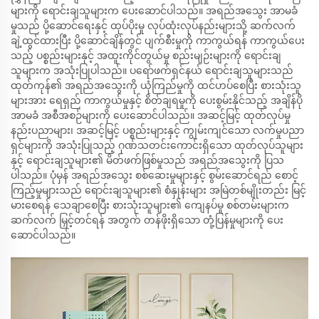
များကို ရောင်းချသူများက ပေးဆောင်ပါသည်။ အရည်အသွေး အာမခံ
မှုသည် ပို့ဆောင်ရေးနှင့် ထုပ်ပိုးမှု လုပ်ထုံးလုပ်နည်းများသို့ ဆက်လက်
ချဲ့ထွင်ထားပြီး ပို့ဆောင်ချိန်တွင် ပျက်စီးမှုကို ကာကွယ်ရန် ကာကွယ်ပေး
သည့် ပစ္စည်းများနှင့် အထူးကိုင်တွယ်မှု စည်းမျဉ်းများကို ရောင်းချ
သူများက အသုံးပြုပါသည်။ ပရော်ဖက်ရှင်နယ် ရောင်းချသူများသည်
ထုတ်ကုန်၏ အရည်အသွေးကို ယုံကြည်မှုကို ထင်ဟပ်စေပြီး စားသုံးသူ
များအား ရေရှည် ကာကွယ်မှုနှင့် စိတ်ချရမှုကို ပေးစွမ်းနိုင်သည့် အချိန်ပို
အာမခံ အစီအစဉ်များကို ပေးဆောင်ပါသည်။ အဆင့်မြင့် ထုတ်လုပ်မှု
နည်းပညာများ၊ အဆင့်မြင့် ပစ္စည်းများနှင့် ကျွမ်းကျင်သော လက်မှုပညာ
ရှင်များကို အသုံးပြုသည့် ဂုဏ်သတင်းကောင်းရှိသော ထုတ်လုပ်သူများ
နှင့် ရောင်းချသူများ၏ မိတ်ဖက်ဖြစ်မှုသည် အရည်အသွေးကို ပြသ
ပါသည်။ ပုံမှန် အရည်အသွေး စစ်ဆေးမှုများနှင့် စွမ်းဆောင်ရည် စောင့်
ကြည့်မှုများသည် ရောင်းချသူများ၏ စံနှုန်းများ အမြဲတစ်မျိုးတည်း မြင့်
မားစေရန် သေချာစေပြီး စားသုံးသူများ၏ ကျေနပ်မှု စစ်တမ်းများက
ဆက်လက် မြှင့်တင်ရန် အတွက် တန်ဖိုးရှိသော တုံ့ပြန်မှုများကို ပေး
ဆောင်ပါသည်။