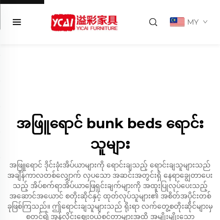
MY
အဖြူရောင် bunk beds ရောင်း
သူများ
အဖြူရောင် ဒိုင်းခုံးအိပ်ယာများကို ရောင်းချသည့် ရောင်းချသူများသည်
အချိန်ကာလတစ်လျှောက် လှပသော အဆင်းအတွင်းရှိ နေရာချွေတာပေး
သည့် အိပ်စက်ရာအိပ်ယာဖြေရှင်းချက်များကို အထူးပြုလုပ်ပေးသည့်
အဆောင်အယောင် စတိုးဆိုင်နှင့် ထုတ်လုပ်သူများ၏ အစိတ်အပိုင်းတစ်
ခုဖြစ်ကြသည်။ ဤရောင်းချသူများသည် ရိုးရာ လက်တွေ့စတိုးဆိုင်များမှ
စတင်၍ အွန်လိုင်းဈေးဝယ်စင်တာများအထိ အမျိုးမျိုးသော