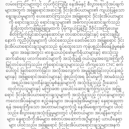
လမ်းကြောင်းများတွင် လုပ်ကိုင်ကြပြီး နေအိမ်နှင့် စီးပွားရေးလိုအပ်ချက်
များအတွက် အဖြူရောင်အဆင်းရှိ ဒိုင်းခုံးအိပ်ယာများ၏ ကျယ်ပြန့်သော
ရွေးချယ်မှုများကို ပေးဆောင်ကြသည်။ အဖြူရောင် ဒိုင်းခုံးအိပ်ယာများ
ကို ရောင်းချသည့် ရောင်းချသူများ၏ အဓိကလုပ်ဆောင်ချက်သည်
ရိုးရိုးထုတ်ကုန်ဖြန့်ဖြူးမှုထက် ပိုမိုကျယ်ပြန့်ပြီး ဒီဇိုင်းအကြံပေးမှု၊
စိတ်ကြိုက်ပြင်ဆင်မှုဝန်ဆောင်မှု၊ တပ်ဆင်ပေးခြင်းနှင့် ရောင်းချပြီး
နောက် ကူညီပံ့ပိုးမှုများကို ပါဝင်စေသည်။ ခေတ်မီသော အဖြူရောင် ဒိုင်း
ခုံးအိပ်ယာရောင်းချသူများသည် ရှုပ်ထွေးသော ကုန်ပစ္စည်းစီမံခန့်ခွဲမှုစနစ်
များ၊ အခန်းအတွင်း ဗားရှူယယ်ပုံဖော်မှုကိရိယာများနှင့် စားသုံးသူ
ဆက်ဆံရေး ပလက်ဖောင်းများကို အသုံးပြု၍ ဝယ်ယူမှုအတွေ့အကြုံကို
မြှင့်တင်ပေးကြသည်။ ဤရောင်းချသူများသည် တိကျသော CNC စက်
ပေါ်တွင် ဖြတ်တောက်ခြင်း၊ အလိုအလျောက် အမှုန့်ဖြူးခြင်းလုပ်ငန်းစဉ်
များနှင့် အဖြူရောင်အဆင်းများနှင့် ဖွဲ့စည်းပုံအရ ခိုင်မာမှုကို အာမခံသည့်
အရည်အသွေးထိန်းချုပ်မှုစံနှုန်းများကို အသုံးပြုသည့် ဦးဆောင်
ထုတ်လုပ်သူများနှင့် မကြာခဏ ပူးပေါင်းဆောင်ရွက်ကြသည်။ အဖြူ
ရောင် ဒိုင်းခုံးအိပ်ယာရောင်းချသူများကို အသုံးပြုသည့် လုပ်ငန်းများတွင်
ကလေးအိပ်ခန်းများ၊ ဧည့်ခန်းများ၊ အပန်းဖြေအိမ်များနှင့် နေရာချွေတာ
ရန် အရေးကြီးသော အပ်တာမင်းများကဲ့သို့ နေအိမ်ဈေးကွက်များ ပါဝင်
သည်။ စီးပွားရေးအသုံးပြုမှုများတွင် ဟိုစ်တယ်များ၊ အပ်ချိန်ကျောင်း
များ၊ နွေရာသီကိုအိမ်များ၊ စစ်တပ်အဆောက်အဦများနှင့် ယာယီနေရာ
များ ပါဝင်သည်။ အဖြူရောင် ဒိုင်းခုံးအိပ်ယာရောင်းချသူများအနက်