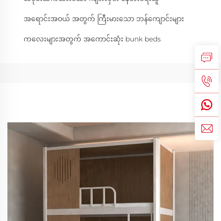
အရောင်းအဝယ် အတွက် ကြီးမားသော ဘန်ကျောင်းများ
ကလေးများအတွက် အကောင်းဆုံး bunk beds