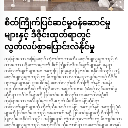
စိတ်ကြိုက်ပြင်ဆင်မှုဝန်ဆောင်မှု
များနှင့် ဒီဇိုင်းထုတ်ရာတွင်
လွတ်လပ်စွာပြောင်းလဲနိုင်မှု
ထူးခြားသော အဖြူရောင် တွဲတင်ကုလားကီး ရောင်းချသူများသည် စံ
ထားသော ပရိဘောဂများကို စိတ်ကြိုက်လိုအပ်ချက်များနှင့် နေရာ
ကန့်သတ်ချက်များအရ အထူးပြုပြင်မှုများ ပြုလုပ်ပေးနိုင်ပါသည်။ ဤ
ရောင်းချသူများသည် ကျွမ်းကျင်သော လက်မှုပညာရှင်များနှင့် ဒီဇိုင်း
ပညာရှင်များနှင့် ပူးပေါင်း၍ ဖောက်သည်၏ စိတ်ကြိုက်နှင့် အခန်း
အရွယ်အစားတို့နှင့် ကိုက်ညီသော အရွယ်အစား၊ ပုံစံနှင့် လုပ်ဆောင်မှု
ဆိုင်ရာ အင်္ဂါရပ်များကို ပြင်ဆင်ပေးပါသည်။ အဆောက်အဦ၏
ထူးခြားသော အင်္ဂါရပ်များ သို့မဟုတ် မီးအိမ်အမြင့်ဆိုင်ရာ
ကန့်သတ်ချက်များကို ကိုက်ညီအောင် အမြင့်၊ အကျယ်နှင့် အထူးပြုပုံစံ
များကို ပြင်ဆင်ပေးသည့် အဆောက်အဦ ပြင်ဆင်မှုများကို စိတ်ကြိုက်
ပြုလုပ်ပေးနိုင်ပါသည်။ အဖြူရောင် တွဲတင်ကုလားကီး ကျွမ်းကျင်သော
ရောင်းချသူများသည် အတွင်းပိုင်း သိုလှောင်ရာ အဆောင်းများ၊ စာအုပ်