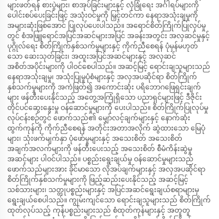
များဖတ်ရန် စားပွဲများ၊ စာအုပ်ခြင်းများနှင့် လုံခြုံရေး အင်္ဂါရပ်များကို
ပေါင်းစပ်ပေးခြင်းဖြင့် အသုံးဝင်မှုကို မြှင့်တင်ကာ နေရာအသုံးချမှုကို
အများဆုံးဖြစ်အောင် ပြုလုပ်ပေးပါသည်။ အရောင်စိတ်ကြိုက်ပြုလုပ်မှု
တွင် စံအဖြူရောင်အပြင်အဆင်များအပြင် အခန်းအတွင်း အလှဆင်မှုနှင့်
ပုဂ္ဂိုလ်ရေး စိတ်ကြိုက်နှစ်သက်မှုများနှင့် ကိုက်ညီစေရန် ပုံမှန်မဟုတ်
သော ဆေးသုတ်ခြင်း၊ အထူးအပြင်အဆင်များနှင့် အလှဆင်
အစိတ်အပိုင်းများကို ပါဝင်စေပါသည်။ အဆင့်မြင့် ရောင်းချသူများသည်
နေရာအသုံးချမှု၊ အသုံးပြုမှုပုံစံများနှင့် အလှအပဆိုင်ရာ စိတ်ကြိုက်
နှစ်သက်မှုများကို အကဲဖြတ်၍ အကောင်းဆုံး ပရိဘောဂဖြေရှင်းချက်
များ ဖန်တီးပေးနိုင်သည့် အတွေ့အကြုံရှိသော ပညာရှင်များဖြင့် ဒီဇိုင်း
တိုင်ပင်ဆွေးနွေးမှု ဝန်ဆောင်မှုများကို ပေးပါသည်။ စိတ်ကြိုက်ပြုလုပ်မှု
လုပ်ငန်းစဉ်တွင် ဖောက်သည်၏ မျှော်လင့်ချက်များနှင့် နောက်ဆုံး
ထွက်ကုန်ကို ကိုက်ညီစေရန် အတိုင်းအတာအလိုက် ဆွဲထားသော မြေပုံ
များ၊ သုံးဖက်မျက်နှာ ပုံဖော်မှုများနှင့် အသေးစိတ် အသေးစိတ်
အချက်အလက်များကို ဖန်တီးပေးသည့် အသေးစိတ် စီမံကိန်းဆွဲမှု
အဆင့်များ ပါဝင်ပါသည်။ ပစ္စည်းရွေးချယ်မှု ဝန်ဆောင်မှုများသည်
ဖောက်သည်များအား ခိုင်မာသော လိုအပ်ချက်များနှင့် အလှအပဆိုင်ရာ
စိတ်ကြိုက်နှစ်သက်မှုများကို ဖြည့်ဆည်းပေးနိုင်သည့် အဆင့်မြင့်
သစ်သားများ၊ သတ္တုပစ္စည်းများနှင့် အပြင်အဆင်ရွေးချယ်စရာများမှ
ရွေးချယ်စေပါသည်။ ကျွမ်းကျင်သော ရောင်းချသူများသည် စိတ်ကြိုက်
ထုတ်လုပ်သည့် ကုန်ပစ္စည်းများသည် စံထုတ်ကုန်များနှင့် အတူတူ