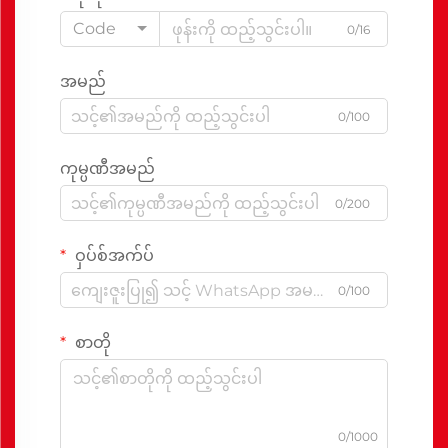
Code
0/16
အမည်
0/100
ကုမ္ပဏီအမည်
0/200
ဝှပ်စ်အက်ပ်
0/100
စာတို
0/1000