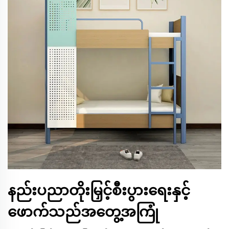
နည်းပညာတိုးမြှင့်စီးပွားရေးနှင့်
ဖောက်သည်အတွေ့အကြုံ