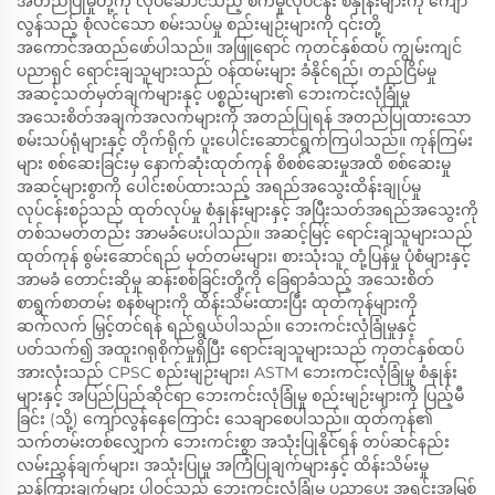
အတည်ပြုမှုတို့ကို လုပ်ဆောင်သည့် စက်မှုလုပ်ငန်း စံနှုန်းများကို ကျော်
လွန်သည့် စုံလင်သော စမ်းသပ်မှု စည်းမျဉ်းများကို ၎င်းတို့
အကောင်အထည်ဖော်ပါသည်။ အဖြူရောင် ကုတင်နှစ်ထပ် ကျွမ်းကျင်
ပညာရှင် ရောင်းချသူများသည် ဝန်ထမ်းများ ခံနိုင်ရည်၊ တည်ငြိမ်မှု
အဆင့်သတ်မှတ်ချက်များနှင့် ပစ္စည်းများ၏ ဘေးကင်းလုံခြုံမှု
အသေးစိတ်အချက်အလက်များကို အတည်ပြုရန် အတည်ပြုထားသော
စမ်းသပ်ရုံများနှင့် တိုက်ရိုက် ပူးပေါင်းဆောင်ရွက်ကြပါသည်။ ကုန်ကြမ်း
များ စစ်ဆေးခြင်းမှ နောက်ဆုံးထုတ်ကုန် စိစစ်ဆေးမှုအထိ စစ်ဆေးမှု
အဆင့်များစွာကို ပေါင်းစပ်ထားသည့် အရည်အသွေးထိန်းချုပ်မှု
လုပ်ငန်းစဉ်သည် ထုတ်လုပ်မှု စံနှုန်းများနှင့် အပြီးသတ်အရည်အသွေးကို
တစ်သမတ်တည်း အာမခံပေးပါသည်။ အဆင့်မြင့် ရောင်းချသူများသည်
ထုတ်ကုန် စွမ်းဆောင်ရည် မှတ်တမ်းများ၊ စားသုံးသူ တုံ့ပြန်မှု ပုံစံများနှင့်
အာမခံ တောင်းဆိုမှု ဆန်းစစ်ခြင်းတို့ကို ခြေရာခံသည့် အသေးစိတ်
စာရွက်စာတမ်း စနစ်များကို ထိန်းသိမ်းထားပြီး ထုတ်ကုန်များကို
ဆက်လက် မြှင့်တင်ရန် ရည်ရွယ်ပါသည်။ ဘေးကင်းလုံခြုံမှုနှင့်
ပတ်သက်၍ အထူးဂရုစိုက်မှုရှိပြီး ရောင်းချသူများသည် ကုတင်နှစ်ထပ်
အားလုံးသည် CPSC စည်းမျဉ်းများ၊ ASTM ဘေးကင်းလုံခြုံမှု စံနှုန်း
များနှင့် အပြည်ပြည်ဆိုင်ရာ ဘေးကင်းလုံခြုံမှု စည်းမျဉ်းများကို ပြည့်မီ
ခြင်း (သို့) ကျော်လွန်နေကြောင်း သေချာစေပါသည်။ ထုတ်ကုန်၏
သက်တမ်းတစ်လျှောက် ဘေးကင်းစွာ အသုံးပြုနိုင်ရန် တပ်ဆင်နည်း
လမ်းညွှန်ချက်များ၊ အသုံးပြုမှု အကြံပြုချက်များနှင့် ထိန်းသိမ်းမှု
ညွှန်ကြားချက်များ ပါဝင်သည့် ဘေးကင်းလုံခြုံမှု ပညာပေး အရင်းအမြစ်