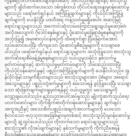
ကွန်ဖရင့်ပလက်ဖောင်းများမှတစ်ဆင့် ဒီဇိုင်းပညာရှင်များနှင့် စားသုံးသူ
များကို ချိတ်ဆက်ပေးသော ဒစ်ဂျစ်တယ် တိုင်ပင်ဆွေးနွေးမှုဝန်ဆောင်မှု
များသည် ပရော်ဖက်ရှင်နယ် အကြံပြုချက်များနှင့် ကိုယ်ပိုင်အကြံပြု
ချက်များကို ပေးနိုင်ပြီး ပထဝီအရ ကန့်သတ်မှုမရှိစေပါ။ အဆင့်မြင့်
ရောင်းချသူများသည် အကောင်းဆုံးလမ်းကြောင်းရွေးချယ်မှုဆော့ဖ်ဝဲ၊
အလိုအလျောက် ဂိုဒေါင်စနစ်များနှင့် ပို့ဆောင်မှုခြေရာခံမှုစနစ်များကို
အသုံးပြု၍ အမှာစာလုပ်ငန်းစဉ်ကို ထိရောက်စွာ ပြီးမြောက်အောင်
လုပ်ဆောင်ပေးပြီး တိကျသော ပို့ဆောင်မှုစီစဉ်မှုများကို သေချာစေ
ပါသည်။ ပရော်ဖက်ရှင်နယ် ရောင်းချသူများက အသုံးပြုသော စားသုံးသူ
ဆက်ဆံရေးစီမံခန့်ခွဲမှုစနစ်များသည် ဝယ်ယူမှုသမိုင်း၊ နှစ်သက်မှု
မှတ်တမ်းများနှင့် ဆက်သွယ်မှုမှတ်တမ်းများကို သိမ်းဆည်းထားပြီး
ကိုယ်ပိုင်ဝန်ဆောင်မှုနှင့် ပစ္စည်းအကြံပြုချက်များကို ပေးနိုင်ပါသည်။ အွ
န်လိုင်းမြင်သာမှုကိရိယာများသည် စားသုံးသူများအား ပုံစံများ၊ အရောင်
အသွေးများနှင့် ပစ္စည်းတွဲဖက်မှုများကို စမ်းသပ်ရန် ခွင့်ပြုပေးပြီး သေချာ
သော ဆုံးဖြတ်ချက်များချမှတ်ရန်နှင့် ဝယ်ယူမှုတွင် မသေချာမှုကို
လျှော့ချပေးပါသည်။ နည်းပညာပေါင်းစပ်မှုသည် မျိုးကွဲဆက်သွယ်ရေး
ပလက်ဖောင်းများ၊ တိုက်ရိုက်စာတိုက်ဝန်ဆောင်မှုများနှင့် ချက်ချင်း
အကူအညီနှင့် အသေးစိတ်ပစ္စည်းအချက်အလက်များကို ပေးသော
စုံလင်သော ဗဟုသုတအခြေခံများမှတစ်ဆင့် စားသုံးသူပံ့ပိုးမှုဝန်ဆောင်မှု
များသို့ ချဲ့ထွင်ပေးပါသည်။ တိုးတက်သော ရောင်းချသူများသည်
စားသုံးသူ၏ လိုအပ်ချက်များနှင့် နှစ်သက်မှုများကို ကိုက်ညီစေရန်
စီးပွားဖြစ်ငွေပေးချေမှုစနစ်များ၊ ငွေကြေးထောက်ပံ့မှုရွေးချယ်စရာများ