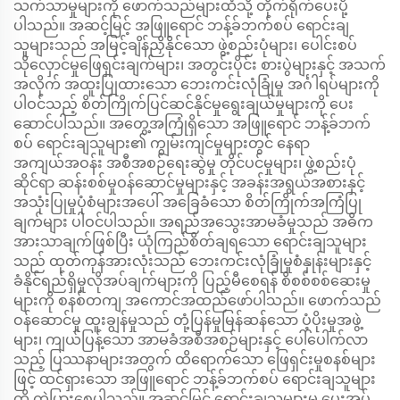
သက်သာမှုများကို ဖောက်သည်များထံသို့ တိုက်ရိုက်ပေးပို့
ပါသည်။ အဆင့်မြင့် အဖြူရောင် ဘန့်ခ်ဘက်စပ် ရောင်းချ
သူများသည် အမြင့်ချိန်ညှိနိုင်သော ဖွဲ့စည်းပုံများ၊ ပေါင်းစပ်
သိုလှောင်မှုဖြေရှင်းချက်များ၊ အတွင်းပိုင်း စားပွဲများနှင့် အသက်
အလိုက် အထူးပြုထားသော ဘေးကင်းလုံခြုံမှု အင်္ဂါရပ်များကို
ပါဝင်သည့် စိတ်ကြိုက်ပြင်ဆင်နိုင်မှုရွေးချယ်မှုများကို ပေး
ဆောင်ပါသည်။ အတွေ့အကြုံရှိသော အဖြူရောင် ဘန့်ခ်ဘက်
စပ် ရောင်းချသူများ၏ ကျွမ်းကျင်မှုများတွင် နေရာ
အကျယ်အဝန်း အစီအစဉ်ရေးဆွဲမှု တိုင်ပင်မှုများ၊ ဖွဲ့စည်းပုံ
ဆိုင်ရာ ဆန်းစစ်မှုဝန်ဆောင်မှုများနှင့် အခန်းအရွယ်အစားနှင့်
အသုံးပြုမှုပုံစံများအပေါ် အခြေခံသော စိတ်ကြိုက်အကြံပြု
ချက်များ ပါဝင်ပါသည်။ အရည်အသွေးအာမခံမှုသည် အဓိက
အားသာချက်ဖြစ်ပြီး ယုံကြည်စိတ်ချရသော ရောင်းချသူများ
သည် ထုတ်ကုန်အားလုံးသည် ဘေးကင်းလုံခြုံမှုစံနှုန်းများနှင့်
ခံနိုင်ရည်ရှိမှုလိုအပ်ချက်များကို ပြည့်မီစေရန် စိစစ်စစ်ဆေးမှု
များကို စနစ်တကျ အကောင်အထည်ဖော်ပါသည်။ ဖောက်သည်
ဝန်ဆောင်မှု ထူးချွန်မှုသည် တုံ့ပြန်မှုမြန်ဆန်သော ပံ့ပိုးမှုအဖွဲ့
များ၊ ကျယ်ပြန့်သော အာမခံအစီအစဉ်များနှင့် ပေါ်ပေါက်လာ
သည့် ပြဿနာများအတွက် ထိရောက်သော ဖြေရှင်းမှုစနစ်များ
ဖြင့် ထင်ရှားသော အဖြူရောင် ဘန့်ခ်ဘက်စပ် ရောင်းချသူများ
ကို ကွဲပြားစေပါသည်။ အဆင့်မြင့် ရောင်းချသူများမှ ပေးအပ်