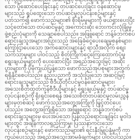
သော ပို့ဆောင်ပေးခြင်းနှင့် တပ်ဆင်ပေးခြင်း ဝန်ဆောင်မှု
များသည် ရှုပ်ထွေးသော တပ်ဆင်မှုလုပ်ငန်းစဉ်များနှင့်
ပတ်သက်၍ ဖောက်သည်များ၏ စိုးရိမ်မှုများကို ဖယ်ရှားပေးပြီး
သင့်တော်သော တပ်ဆင်မှုနှင့် အကောင်းဆုံး ဘေးကင်းလုံခြုံမှု
ဖွဲ့စည်းပုံများကို သေချာစေပါသည်။ အဖြူရောင် ဘန့်ခ်ဘက်စပ်
ရောင်းချသူအများအပြားသည် အခြေခံငွေပေးချေမှုစနစ်များ၊
ကြော်ငြာပေးသော အက်ဆောင်းများနှင့် ရာသီအလိုက် စျေး
သက်သာမှုများ ပါဝင်သည့် စိတ်ကြိုက်ငွေကြေးထောက်ပံ့မှု
ရွေးချယ်မှုများကို ပေးဆောင်ပြီး အရည်အသွေးမြင့် အဆိုး
ပွားများကို ပိုမိုကျယ်ပြန့်သော ဖောက်သည်အုပ်စုများအတွက်
ရရှိနိုင်စေပါသည်။ နည်းပညာကို အသုံးပြုသော အဆင့်မြင့်
ရောင်းချသူများသည် ဗီဒီယိုတိုင်ပင်မှုဝန်ဆောင်မှုများ၊
အသေးစိတ်ထုတ်ကုန်ဗီဒီယိုများနှင့် ရွေးချယ်မှုနှင့် တပ်ဆင်မှု
လုပ်ငန်းစဉ်ကို ရိုးရှင်းစေရန် အသေးစိတ်တပ်ဆင်မှုလမ်းညွှန်
များမှတစ်ဆင့် ဖောက်သည်အတွေ့အကြုံကို မြှင့်တင်ပေး
ပါသည်။ အတွေ့အကြုံရှိသော အဖြူရောင် ဘန့်ခ်ဘက်စပ်
ရောင်းချသူများမှ ပေးအပ်သော ပြန်လည်ရောင်းချခြင်း မူဝါဒ
များတွင် အချိန်ကာလရှည်ကြာမှု၊ ပြဿနာကင်းသော
လုပ်ငန်းစဉ်များနှင့် ဖောက်သည်များ၏ ရင်းနှီးမြှုပ်နှံမှုကို ကာ
ကွယ်ပေးသည့် အရည်အသွေးအာမခံချက်များ ပါဝင်ပါသည်။