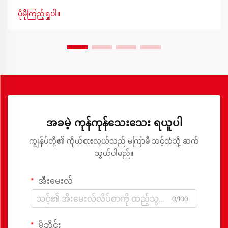
တီထွင်ခြင်းမှသည် အကောင်းဆုံးသင်ယူမှုပတ်ဝန်းကျင်ကို ဖန်တီး
ပိုမိုကြည့်ရှုပါ။
ခြင်းအထိ ဖြစ်ပါသည်။
အခမဲ့ ကုန်ကုန်သေးသေး ရယူပါ
ကျွန်ုပ်တို့၏ ကိုယ်စားလှယ်သည် မကြာမီ သင့်ထံသို့ ဆက်
သွယ်ပါမည်။
အီးမေးလ်
0/100
မိုဘိုင်း