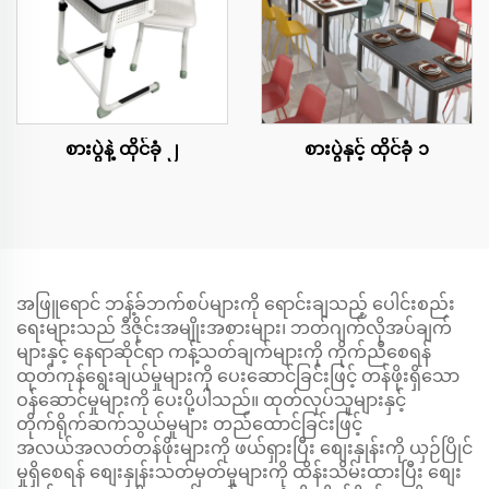
စားပွဲနဲ့ ထိုင်ခုံ ၂
စားပွဲနှင့် ထိုင်ခုံ ၁
အဖြူရောင် ဘန့်ခ်ဘက်စပ်များကို ရောင်းချသည့် ပေါင်းစည်း
ရေးများသည် ဒီဇိုင်းအမျိုးအစားများ၊ ဘတ်ဂျက်လိုအပ်ချက်
များနှင့် နေရာဆိုင်ရာ ကန့်သတ်ချက်များကို ကိုက်ညီစေရန်
ထုတ်ကုန်ရွေးချယ်မှုများကို ပေးဆောင်ခြင်းဖြင့် တန်ဖိုးရှိသော
ဝန်ဆောင်မှုများကို ပေးပို့ပါသည်။ ထုတ်လုပ်သူများနှင့်
တိုက်ရိုက်ဆက်သွယ်မှုများ တည်ထောင်ခြင်းဖြင့်
အလယ်အလတ်တန်ဖိုးများကို ဖယ်ရှားပြီး စျေးနှုန်းကို ယှဉ်ပြိုင်
မှုရှိစေရန် စျေးနှုန်းသတ်မှတ်မှုများကို ထိန်းသိမ်းထားပြီး စျေး