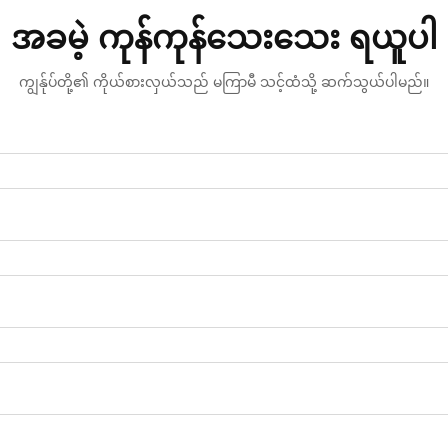
အခမဲ့ ကုန်ကုန်သေးသေး ရယူပါ
ကျွန်ုပ်တို့၏ ကိုယ်စားလှယ်သည် မကြာမီ သင့်ထံသို့ ဆက်သွယ်ပါမည်။