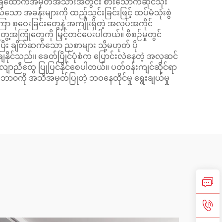
လက်ရှိ ခြေထောက်အမှတ်အသားအတွင်း စားသောက်ဆိုင်သုံး
ယ်သော အခန်းများကို ထည့်သွင်းခြင်းဖြင့် ထပ်မံသုံးစွဲ
 စုဝေးခြင်းတွေနဲ့ အကျိုးရှိတဲ့ အလုပ်အကိုင်
ုံတွေကို မြှင့်တင်ပေးပါတယ်။ စီစဉ်မှုတွင်
ေပြီး ချိတ်ဆက်သော ညစာများ သို့မဟုတ် ပို
ာချနိုင်သည်။ ခေတ်ပြိုင်ပုံစံက ပြောင်းလဲနေတဲ့ အလှဆင်
လျောညီထွေ ပြုပြင်နိုင်စေပါတယ်။ ပတ်ဝန်းကျင်ဆိုင်ရာ
ဘာ၀ကို အသိအမှတ်ပြုတဲ့ ဘဝနေထိုင်မှု ရွေးချယ်မှု