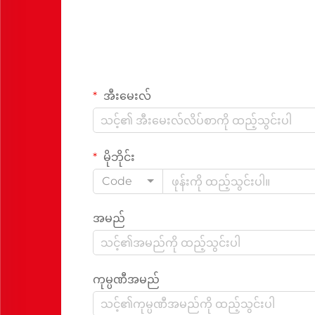
အီးမေးလ်
မိုဘိုင်း
Code
အမည်
ကုမ္ပဏီအမည်