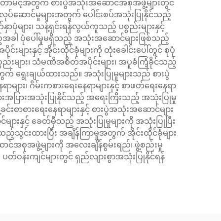
တာမင့်အတွက် စားပွဲအသုံးအဆောင်အစုအဖွဲ့များတွင်
်လုပ်ဆောင်မှုများအတွက် ပေါင်းစပ်အသုံးပြုနိုင်သည့်
ုံများ၊ သန့်ရှင်းရန်လွယ်ကူသည့် ပစ္စည်းများနှင့်
်အခါ ပုံပေါ်မှုမရှိသည့် အသုံးအဆောင်များဖြစ်သည့်
းများနှင့် အိုင်းထိုင်ခုံများကို တုံးခေါင်းပေါ်တွင် စုပုံ
်းများ၊ သံမဏိအစိတ်အပိုင်းများ၊ အပူခံကြံ့ခိုင်သည့်
အတွက် ရွေးချယ်ထားသည်။ အသုံးပြုမှုများသည် စားပွဲ
ာများ၊ ဂိမ်းကစားရေးနေရာများနှင့် စာဖတ်ရေးနေရာ
းအပြားအသုံးပြုနိုင်သည့် အရေးကြီးသည့် အသုံးပြုမှု
င်းစာစားရေးနေရာများနှင့် စားပွဲအသုံးအဆောင်များ
းနှင့် ခေတ်မှီသည့် အသုံးပြုမှုများကို အသုံးပြုပြီး
ွင်းထားပြီး အချိန်ကြာမှုအတွက် အိုင်းထိုင်ခုံများ
ုအဖွဲ့များကို အလေးချိန်စွမ်းရည်၊ ဖွဲ့စည်းမှု
် ပတ်ဝန်းကျင်များတွင် ရှည်လျားစွာအသုံးပြုနိုင်ရန်