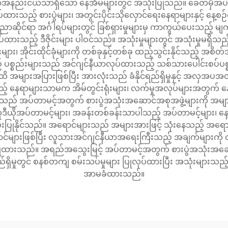
ရာအနည်းငယ်သာရှိသော နေအိမ်များတွင် အသုံးပြုသည်။ ခေတ်မှီအပ်
ထားသည့် စားပွဲများ၊ အတွင်းပိုင်းသိုလှောင်ရေးနေရာများနှင့် နေ့စဉ
ုင်ရာ အင်္ဂါရပ်များတွင် ခြစ်ရှားမှုများမှ ကာကွယ်ပေးသည့် မျက်နှာပ
းသည့် ဒီဇိုင်းများ ပါဝင်သည်။ အသုံးမှုများတွင် အသုံးမှုမရှိသည့
ျား၊ အိုင်းထိုင်ခုံများကို တစ်ခုနှင့်တစ်ခု ထည့်သွင်းနိုင်သည့် အစိတ်အပိုင်
် ပစ္စည်းများသည် အင်ဂျင်နီယာလုပ်ထားသည့် သစ်သားပေါင်းစပ်ပစ္စည
အထိ အများအပြားဖြစ်ပြီး အားလုံးသည် ခံနိုင်ရည်ရှိမှုနှင့် အလှအပ
 နေရာများသာမက အိမ်တွင်းရုံးများ၊ လက်မှုအလုပ်များအတွက် နေရ
ျားသည် အပ်တာမင့်အတွက် စားပွဲအသုံးအဆောင်အစုအဖွဲ့များကို အမျာ
ီယိုအပ်တာမင့်များ၊ အခန်းတစ်ခန်းသာပါသည့် အပ်တာမင့်များ၊ နေ့ခ
းပြုနိုင်သည်။ အရောင်များသည် အများအားဖြင့် သုံးနေသည့် အရောင်မျာ
များဖြစ်ပြီး လူသားအင်ဂျင်နီယာအရေးကြီးသည့် အချက်များကို ထည့်သ
ပြုထားသည်။ အရည်အသွေးမြင့် အပ်တာမင့်အတွက် စားပွဲအသုံးအဆောင်အစ
ရည်ရှိမှုတွင် စနစ်တကျ စမ်းသပ်မှုများ ပြုလုပ်ထားပြီး အသုံးများသည့
အာမခံထားသည်။