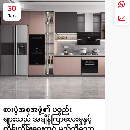
30
2
Jan
Fe
စားပွဲအစုအဖွဲ့၏ ပစ္စည်း
၂၀၂
များသည် အချိန်ကြာလေးမှုနှင့်
သက်
ထိန်းသိမ်းရေးတွင် မည်သို့သော
နှင့