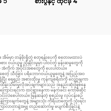
ုံ ၁
စားပွဲနှင့် ထိုင်ခုံ 4
်။ အိမ်မှာ တန်ဖိုးရှိတဲ့ စတုရန်းပေကို စတေးမထားပဲ
်ယူမှု ညှိနှိုင်းမှုမှာ ပါဝင်တဲ့ မှန်းဆမှုတွေကို
့ အံကိုက် အပိုင်းအစတွေကို ပေးပါတယ်။
်စေတဲ့ သီးခြား ပရိဘောဂဝယ်ယူမှုတွေနဲ့ အပြည့်အဝ
ှိပြီး ရေရှည် အစားထိုးမှု ကုန်ကျစရိတ်ကို လျှော့ချကာ
့် ထိန်းသိမ်းမှုလိုအပ်ချက်များသည် အနည်းဆုံးဖြစ်နေ
ု အကြောင်းရင်းက ထင်ရှားနေကာ မနက်ခင်း ကော်ဖီဆိုင်
းလဲစေပါတယ်။ မြန်ဆန်တဲ့ စုစည်းမှု လုပ်ငန်းစဉ်
ှန်ကြားချက်တွေနဲ့ အများသုံး ကိရိယာတွေကို သုံးရင်း
ြာလာတာနဲ့အမျှ တည်ဆောက်မှု မပျက်စီးခြင်းနဲ့