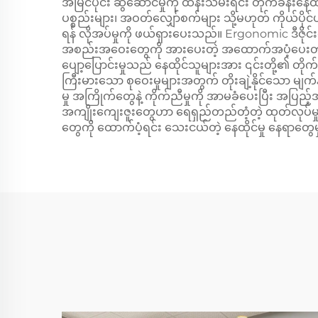
အမြင်ပိုင်း ဆွဲဆောင်မှုကို ထိန်းသိမ်းရင်း တိုက်ခန်
ပစ္စည်းများ၊ အဝတ်လျှော်စက်များ သို့မဟုတ် ကိုယ်ပိုင်ပ
ရန် လိုအပ်မှုကို ဖယ်ရှားပေးသည်။ Ergonomic ဒီဇိုင
အစည်းအဝေးတွေကို အားပေးတဲ့ အထောက်အပံ့ပေးတဲ့ 
ပျော့ပြောင်းမှုသည် နေထိုင်သူများအား ၎င်းတို့၏ တို
ကြီးမားသော စုဝေးမှုများအတွက် တိုးချဲ့နိုင်သော မျက်
မှု အကြိုက်တွေနဲ့ ကိုက်ညီမှုကို အာမခံပေးပြီး အပြည
အကျိုးကျေးဇူးတွေဟာ ရေရှည်တည်တံ့တဲ့ ထုတ်လုပ်မှု လ
တွေကို ထောက်ပံ့ရင်း သေးငယ်တဲ့ နေထိုင်မှု နေရာတွေမ