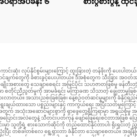
ိပ်ရာအိပ်ခန်း ၆
စားပွဲစားပွဲနဲ့ ထိုင်ခ
ာင်းဆုံး လုပ်နိုင်စွမ်းများကြောင့် ထူးခြားတဲ့ တန်ဖိုးကို ပေးပါတယ
ာင်ချက်တွေကို ခံစားခွင့်ပေးပါတယ်။ ဒီအစုံတွေက သီးခြား အဝတ်အစား ဝယ
ျိုးအစားတွေ သေချာစေရင်း အမြင်ပိုင်း သဟဇာတဖြစ်မှု ဖန်တီးတဲ
ာ စတိုင်ညီညွတ်မှုကို အာမခံရင်း မကြာခဏ သိသာတဲ့ ချွေတာမှုဖြစ
်ရှားလာတယ်။ အသားညစ်၊ခြစ်ခြစ်၊ နေ့စဉ်ဝတ်ဆင်မှုများကို ခံနိုင်ရည်ရ
ေချာရွေးချယ်ထားသော ပစ္စည်းများနှင့် ကာကွယ်ရေး အပြီးသတ်မှုကြောင
ွဲအတွက် အသုံးအဆောင်များစွာကို ရှာဖွေတွေ့ရှိကြရာမှာ အရွယ်စုံမှ
ြောင်းအလဲတွေနဲ့ သီတင်းပတ်ကုန် ဖျော်ဖြေရေးစင်တာအဖြစ် ပြောင်
 သူတို့ရဲ့ စားသောက်ဆိုင်ကို တည်ထောင်နိုင်တာပါ၊ ရိုးရှင်းတဲ့ ညွ
းပြီး တစ်ခါတစ်လေ ရွေ့ရှားတာ ခံနိုင်တာ သေချာစေတယ်။ အချိန်က