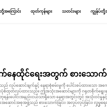
ပ်တို့အကြောင်း
ထုတ်ကုန်များ
သတင်းများ
ကျွန်ုပ်တ
်နေထိုင်ရေးအတွက် စားသောက်စာ
ုပ်ဆောင်ချက်နှင့် နေရာစုံစမ်းမှုကို ပေါင်းစပ်ထားသော အကောင်းဆုံ
အထူးပုံစံထုတ်လုပ်ထားသည်။ ဤအသုံးအဆောင်များကို ဂရုတစိုက်ရွေးခ
ြီး စတုရန်းပေါင်းအနည်းငယ်သာရှိသော နေရာအတွင်းတွင် အသုံးဝင်မှုန
ဆောင်အစုအဖွဲ့သည် စားသောက်ခြင်း၊ အလုပ်လုပ်ခြင်း၊ လူမှုရေးအတွ