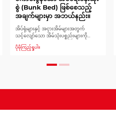
စွဲ (Bunk Bed) ဖြစ်စေသည့်
အချက်များမှာ အဘယ်နည်း။
အိပ်ရုံများနှင့် အငှားအိမ်များအတွက်
သင့်လျော်သော အိမ်သုံးပစ္စည်းများကို
ရွေးချယ်ရာတွင် ခံနိုင်ရည်ရှိမှု၊ နေရာအသုံးချ
ပိုမိုကြည့်ရှုပါ။
မှု ထိရောက်မှုနှင့် စုစုပေါင်းစုံစမ်းမှု တို့ကို
ဂရုတစိုက် စဥ်ဆက်မပြတ် စဉ်းစားရန်
လိုအပ်ပါသည်။ အိမ်သုံးပစ္စည်းအားလုံး
အနက် အိပ်ရာထုံးစွဲမှု (Bunk Bed) သည်
အောက်ပါအတိုင်း အထူးသဖြင့် အဖြေပေး
နိုင်သည့် အဖြေများကို ဖော်ပြပေးသည့်
အထူးသဖြင့် ထူးခြားသည့် အဖြေဖြစ်သည်။