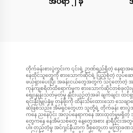
အိပ်ရာ ၂ ခု
အ
တိုက်ခန်းစားပွဲကွင်းက ၎င်းရဲ့ ဉာဏ်ရည်ရှိတဲ့ နေရာအကေ
နေထိုင်သူတွေကို စားသောက်ဆိုင်ရဲ့ ပြည့်စုံတဲ့ လုပ်ဆေ
ဖယ်ရှားပေးပြီး အခန်းငယ်တွေအတွက် သင့်တော်တဲ့ အခ
ကုန်ကျစရိတ်ထိရောက်မှုက စားသောက်ဆိုင်တစ်ခုလုံးမှ
စျေးနှုန်းသတ်မှတ်မှု နှိုင်းယှဉ်တဲ့အခါ ချက်ချင်း ထင
ရင်းနှီးမြှုပ်နှံမှု တန်ဖိုးကို ထိန်းသိမ်းထားသော သ
ဆဲဖြစ်သည်။ အိမ်ရှင်တွေဟာ သူတို့ရဲ့ တိုက်ခန်း စားပ
ကနေ ညနေပိုင်း အလုပ်နေရာကနေ အားထုတ်မှုမရှိတဲ့ အပ
တွေကနေ နေအိမ်သစ်တွေ နေ့တွေအစား နာရီပိုင်းအတွင်းမှာ
ပါ။ တည်တံ့မှု အင်ဂျင်နီယာက ဒီစုတွေဟာ မကြာခဏသုံ