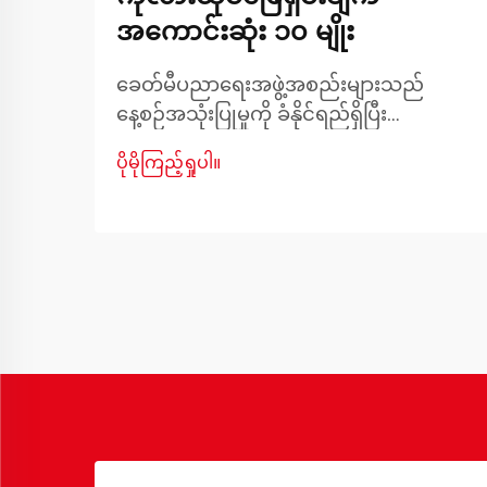
အကောင်းဆုံး ၁၀ မျိုး
ခေတ်မီပညာရေးအဖွဲ့အစည်းများသည်
နေ့စဉ်အသုံးပြုမှုကို ခံနိုင်ရည်ရှိပြီး
ကျောင်းသားများနှင့် ဝန်ထမ်းများအတွက်
ပိုမိုကြည့်ရှုပါ။
သက်တောင့်သက်သာရှိစေမည့် ခိုင်ခံ့ပြီး
လုပ်ဆောင်နိုင်ကာ အလှအပရှိသော
ပရိဘောဂများကို လိုအပ်ပါသည်။ ကျောင်း
များ၏ စားသောက်ဆိုင်နှင့် ထမင်းစားခန်း
များသည် ကျောင်းသားများ စုဝေးသော ဗဟို
ဌာနများဖြစ်ပါသည်။