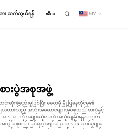
ို့အား ဆက်သွယ်ရန်
บล็อก
MY
းပွဲအစုအဖွဲ့
းဖွဲ့စည်းမှုဖြစ်ပြီး ခေတ်မှီမြို့ပြနေထိုင်မှု၏
ျယ်ထားသည့် အသုံးအဆောင်များအုပ်စုသည် စားပွဲနှင့်
ှင့် အလှအပကို အများဆုံးအထိ အသုံးချနိုင်ရန်အတွက်
င်း စုစည်းခြင်းနှင့် ဖျော်ဖြေရေးလုပ်ဆောင်မှုများ