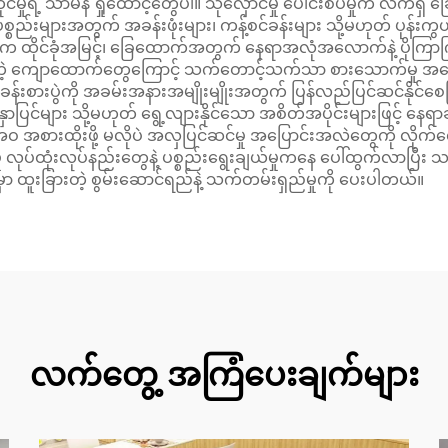
းနေထိုင်မှုရဲ့ သာမန် ရှုထောင့်တွေပါ။ သိုလှောင်မှု ပေါင်းစပ်မှုက 
စ္စည်းများအတွက် အခန်းဖုံးများ၊ ကန့်စင်ခန်းများ သို့မဟုတ် ပုန်းကွ
်းက ထိုင်ခုံအမြင့်၊ ခြေထောက်အတွက် နေရာအလုံအလောက်နဲ့ ပိုကြာကြာ
ကျောထောက်တွေကြောင့် သက်တောင့်သက်သာ စားသောက်မှု အတွေ့အကြ
က်ခန်းစားပွဲကို အခမ်းအနားအမျိုးမျိုးအတွက် ပြန်လည်ပြင်ဆင်နိုင်စ
နှာပြင်များ သို့မဟုတ် ရွေ့လျားနိုင်သော အစိတ်အပိုင်းများဖြင့် နေရ
့်အဝ အစားထိုးဖို့ မလိုပဲ အလှပြင်ဆင်မှု အပြောင်းအလဲတွေကို လိုက်
ုပ်ထုံးလုပ်နည်းတွေနဲ့ ပစ္စည်းရွေးချယ်မှုကနေ ပေါ်ထွက်လာပြီး သ
ှာ ထူးခြားတဲ့ စွမ်းဆောင်ရည်နဲ့ သက်တမ်းရှည်မှုကို ပေးပါတယ်။
လက်တွေ့ အကြံပေးချက်များ