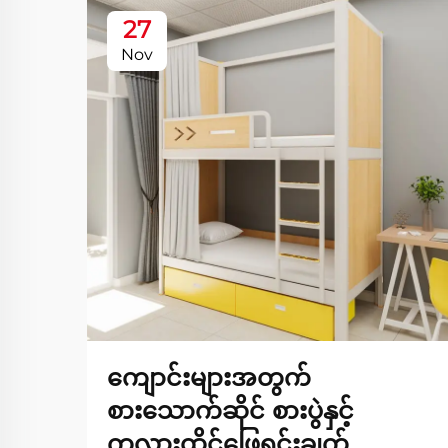
27
Nov
ကျောင်းများအတွက်
စားသောက်ဆိုင် စားပွဲနှင့်
ကုလားထိုင်ဖြေရှင်းချက်