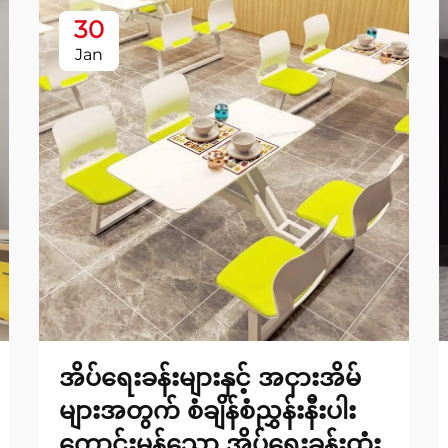
30
Jan
အိပ်ရေးခန်းများနှင့် အငှားအိမ်
များအတွက် စံချိန်စံညွှန်းနီးပါး
ကောင်းမွန်သော အိပ်ရေးခန်းထုံး