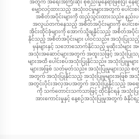
အတွက် အရေးအကြီးဆုံး စုစည်းမှုနေရာဖြစ်ပြီး နေ
မျှော်လင့်ထားသည့် အသုံးဝင်မှုများအတွက် ပေါင်းစပ်
အစိတ်အပိုင်းများကို ထည့်သွင်းထားသည်။ နည်းပညာဆိ
အလွယ်တက်နေသည့် အစိတ်အပိုင်းများကို ပေါင်းစပ်ထာ
အိုင်းထိုင်ခုံများကို အောက်သို့ချနိုင်သည့် အစိတ်အပိုင်းမ
နိုင်သည့် အစိတ်အပိုင်းများ ပါဝင်သည်။ အသုံးပြုသည့
မှန်များနှင့် သဘောသောက်နိုင်သည့် မုဆိုးသံများ 
အသုံးအဆောင်များအတွက် အထူးသဖြင့် အသုံးပြုသည့်
များအထိ ပေါင်းစပ်အသုံးပြုနိုင်သည်။ အသုံးပြုမှုမ
များအဖြစ် သတ်မှတ်သည်။ အသုံးပြုမှုများသည် စတူဒ
အတွက် အသုံးပြုနိုင်သည့် အသုံးပြုမှုများအဖြစ် အသုံ
အတွင်းပိုင်းအလှအပအတွက် အသုံးပြုနိုင်သည့် အရောင်
ကို သက်တောင်းသက်သာဖြင့် ထိုင်နိုင်ရန် အသုံး
အားကောင်းမှုနှင့် နေ့စဉ်အသုံးပြုမှုအတွက် ခံနိုင်