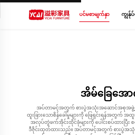
ပင်မစာမျက်နှာ
ကျွန်ု
အိမ်ခြေအောက
အပ်တာမင့်အတွက် စားပွဲအသုံးအဆောင်အစုအဖွဲ့သည် လ
ထူးခြားသောစိန်ခေါ်မှုများကို ဖြေရှင်းရန်အတွက် 
အလုပ်တွဲဖက်အိုင်းထိုင်ခုံများကို ပေါင်းစပ်ထားပ
ဒီဇိုင်းထုတ်ထားသည်။ အပ်တာမင့်အတွက် စားပွဲအသုံးအ