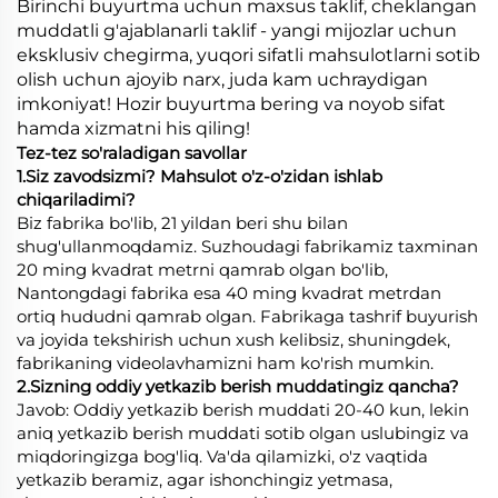
Birinchi buyurtma uchun maxsus taklif, cheklangan
muddatli g'ajablanarli taklif - yangi mijozlar uchun
eksklusiv chegirma, yuqori sifatli mahsulotlarni sotib
olish uchun ajoyib narx, juda kam uchraydigan
imkoniyat! Hozir buyurtma bering va noyob sifat
hamda xizmatni his qiling!
Tez-tez so'raladigan savollar
1.Siz zavodsizmi? Mahsulot o'z-o'zidan ishlab
chiqariladimi?
Biz fabrika bo'lib, 21 yildan beri shu bilan
shug'ullanmoqdamiz. Suzhoudagi fabrikamiz taxminan
20 ming kvadrat metrni qamrab olgan bo'lib,
Nantongdagi fabrika esa 40 ming kvadrat metrdan
ortiq hududni qamrab olgan. Fabrikaga tashrif buyurish
va joyida tekshirish uchun xush kelibsiz, shuningdek,
fabrikaning videolavhamizni ham ko'rish mumkin.
2.Sizning oddiy yetkazib berish muddatingiz qancha?
Javob: Oddiy yetkazib berish muddati 20-40 kun, lekin
aniq yetkazib berish muddati sotib olgan uslubingiz va
miqdoringizga bog'liq. Va'da qilamizki, o'z vaqtida
yetkazib beramiz, agar ishonchingiz yetmasa,