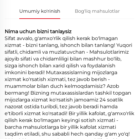
Umumiy ko'rinish
Bog'liq mahsulotlar
Nima uchun bizni tanlaysiz
Sifat avvalo, g'amxo'rlik qilish kerak bo'lmagan
xizmat - bizni tanlang, ishonch bilan tanlang! Yuqori
sifatli, chidamli va muzlatuvchan - Mahsulotlarimiz
ajoyib sifati va chidamliligi bilan mashhur bo'lib,
sizga ishonch bilan xarid qilish va foydalanish
imkonini beradi! Mutaxassislarning mijozlarga
xizmat ko'rsatish xizmati, tez javob berish -
muammolar bilan duch kelmoqdamisiz? Azob
bermang! Bizning mutaxassislardan tashkil topgan
mijozlarga xizmat ko'rsatish jamoamiz 24 soatlik
nazorat ostida turibdi, tez javob beradi hamda
e'tiborli xizmat ko'rsatadi! Bir yillik kafolat, g'amxo'rlik
qilish kerak bo'lmagan keyingi sotish xizmati -
barcha mahsulotlarga bir yillik kafolat xizmati
taqdim etiladi, shu sababli hech qanday g'am yo'q!