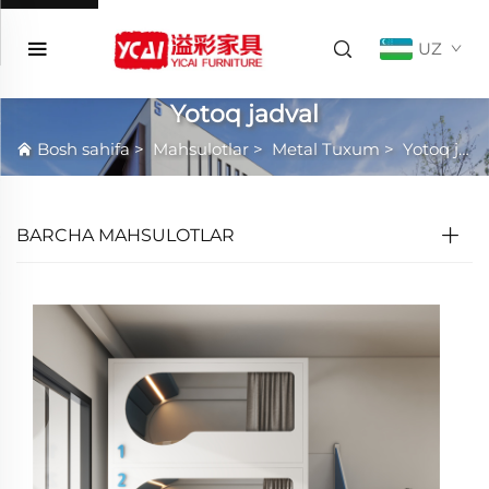
UZ
Yotoq jadval
Bosh sahifa
>
Mahsulotlar
>
Metal Tuxum
>
Yotoq jadval
BARCHA MAHSULOTLAR