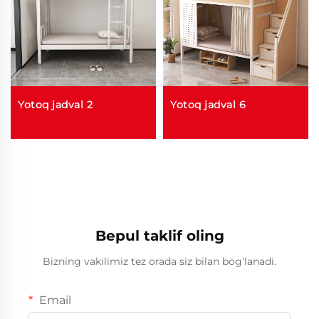
Yotoq jadval 2
Yotoq jadval 6
Bepul taklif oling
Bizning vakilimiz tez orada siz bilan bog‘lanadi.
Email