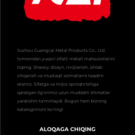
Suzhou Guangcai Metal Products Co., Ltd.
tomonidan yuqori sifatli metall mahsulotlarini
toping. Shaxsiy dizayn, rivojlanish, ishlab
chiqarish va mustaqil xizmatlarni taqdim
etamiz. Sifatga va mijoz qoniqtirishiga
qaratgan ilg'orimiz uzun muddatli shirkatlar
yaratishni ta'minlaydi. Bugun ham bizning
katalogimizni ko'ring!
ALOQAGA CHIQING