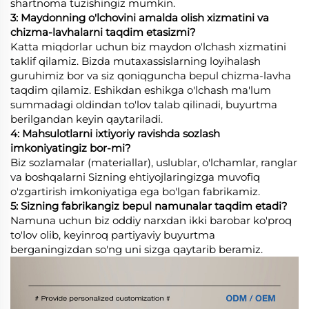
shartnoma tuzishingiz mumkin.
3: Maydonning o'lchovini amalda olish xizmatini va
chizma-lavhalarni taqdim etasizmi?
Katta miqdorlar uchun biz maydon o'lchash xizmatini
taklif qilamiz. Bizda mutaxassislarning loyihalash
guruhimiz bor va siz qoniqguncha bepul chizma-lavha
taqdim qilamiz. Eshikdan eshikga o'lchash ma'lum
summadagi oldindan to'lov talab qilinadi, buyurtma
berilgandan keyin qaytariladi.
4: Mahsulotlarni ixtiyoriy ravishda sozlash
imkoniyatingiz bor-mi?
Biz sozlamalar (materiallar), uslublar, o'lchamlar, ranglar
va boshqalarni Sizning ehtiyojlaringizga muvofiq
o'zgartirish imkoniyatiga ega bo'lgan fabrikamiz.
5: Sizning fabrikangiz bepul namunalar taqdim etadi?
Namuna uchun biz oddiy narxdan ikki barobar ko'proq
to'lov olib, keyinroq partiyaviy buyurtma
berganingizdan so'ng uni sizga qaytarib beramiz.