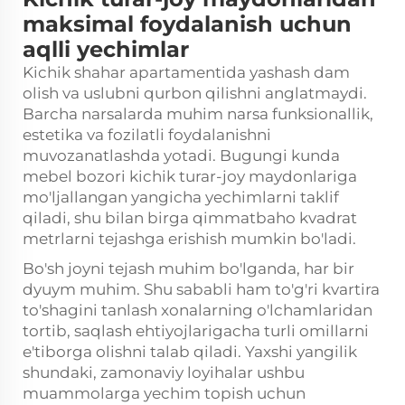
maksimal foydalanish uchun
aqlli yechimlar
Kichik shahar apartamentida yashash dam
olish va uslubni qurbon qilishni anglatmaydi.
Barcha narsalarda muhim narsa funksionallik,
estetika va fozilatli foydalanishni
muvozanatlashda yotadi. Bugungi kunda
mebel bozori kichik turar-joy maydonlariga
mo'ljallangan yangicha yechimlarni taklif
qiladi, shu bilan birga qimmatbaho kvadrat
metrlarni tejashga erishish mumkin bo'ladi.
Bo'sh joyni tejash muhim bo'lganda, har bir
dyuym muhim. Shu sababli ham to'g'ri kvartira
to'shagini tanlash xonalarning o'lchamlaridan
tortib, saqlash ehtiyojlarigacha turli omillarni
e'tiborga olishni talab qiladi. Yaxshi yangilik
shundaki, zamonaviy loyihalar ushbu
muammolarga yechim topish uchun