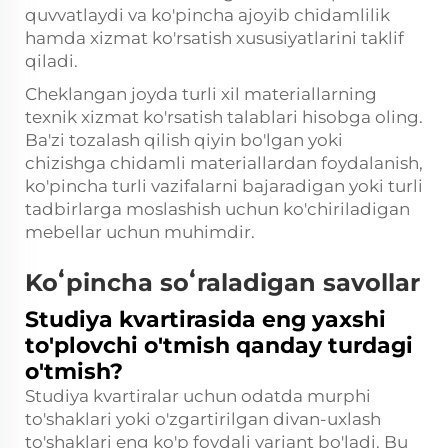
quvvatlaydi va ko'pincha ajoyib chidamlilik
hamda xizmat ko'rsatish xususiyatlarini taklif
qiladi.
Cheklangan joyda turli xil materiallarning
texnik xizmat ko'rsatish talablari hisobga oling.
Ba'zi tozalash qilish qiyin bo'lgan yoki
chizishga chidamli materiallardan foydalanish,
ko'pincha turli vazifalarni bajaradigan yoki turli
tadbirlarga moslashish uchun ko'chiriladigan
mebellar uchun muhimdir.
Koʻpincha soʻraladigan savollar
Studiya kvartirasida eng yaxshi
to'plovchi o'tmish qanday turdagi
o'tmish?
Studiya kvartiralar uchun odatda murphi
to'shaklari yoki o'zgartirilgan divan-uxlash
to'shaklari eng ko'p foydali variant bo'ladi. Bu