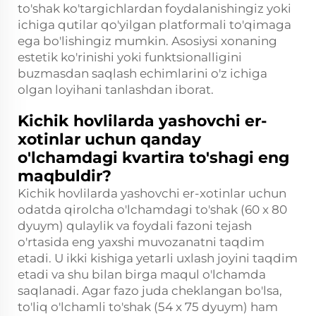
to'shak ko'targichlardan foydalanishingiz yoki
ichiga qutilar qo'yilgan platformali to'qimaga
ega bo'lishingiz mumkin. Asosiysi xonaning
estetik ko'rinishi yoki funktsionalligini
buzmasdan saqlash echimlarini o'z ichiga
olgan loyihani tanlashdan iborat.
Kichik hovlilarda yashovchi er-
xotinlar uchun qanday
o'lchamdagi kvartira to'shagi eng
maqbuldir?
Kichik hovlilarda yashovchi er-xotinlar uchun
odatda qirolcha o'lchamdagi to'shak (60 x 80
dyuym) qulaylik va foydali fazoni tejash
o'rtasida eng yaxshi muvozanatni taqdim
etadi. U ikki kishiga yetarli uxlash joyini taqdim
etadi va shu bilan birga maqul o'lchamda
saqlanadi. Agar fazo juda cheklangan bo'lsa,
to'liq o'lchamli to'shak (54 x 75 dyuym) ham