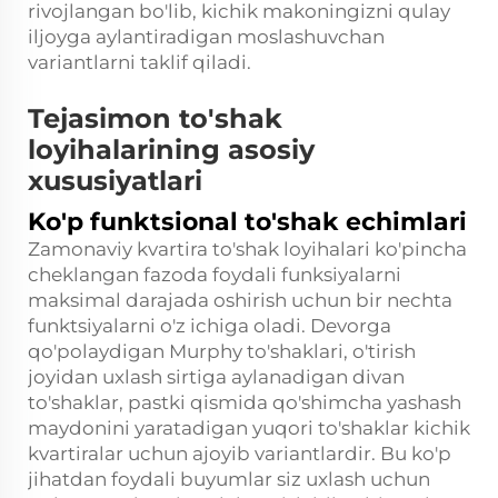
rivojlangan bo'lib, kichik makoningizni qulay
iljoyga aylantiradigan moslashuvchan
variantlarni taklif qiladi.
Tejasimon to'shak
loyihalarining asosiy
xususiyatlari
Ko'p funktsional to'shak echimlari
Zamonaviy kvartira to'shak loyihalari ko'pincha
cheklangan fazoda foydali funksiyalarni
maksimal darajada oshirish uchun bir nechta
funktsiyalarni o'z ichiga oladi. Devorga
qo'polaydigan Murphy to'shaklari, o'tirish
joyidan uxlash sirtiga aylanadigan divan
to'shaklar, pastki qismida qo'shimcha yashash
maydonini yaratadigan yuqori to'shaklar kichik
kvartiralar uchun ajoyib variantlardir. Bu ko'p
jihatdan foydali buyumlar siz uxlash uchun