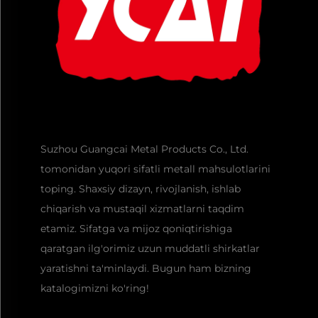
Suzhou Guangcai Metal Products Co., Ltd.
tomonidan yuqori sifatli metall mahsulotlarini
toping. Shaxsiy dizayn, rivojlanish, ishlab
chiqarish va mustaqil xizmatlarni taqdim
etamiz. Sifatga va mijoz qoniqtirishiga
qaratgan ilg'orimiz uzun muddatli shirkatlar
yaratishni ta'minlaydi. Bugun ham bizning
katalogimizni ko'ring!