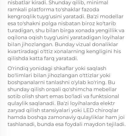
nisbatlar kiradi. Shunday qilib, minimal
ramkali platforma to'shaklar fazoda
kengroqlik tuyg'usini yaratadi. Ba'zi modellar
esa to'shakni polga nisbatan biroz ko'tarib
turadigan, shu bilan birga xonada yengillik va
oqilona oqish tuyg'usini yaratadigan loyihalar
bilan jihozlangan. Bunday vizual donaliklar
kvartiradagi o'ttiz xonalarning kengligini his
qilishda katta farq yaratadi.
O'rindiq yonidagi shkaflar yoki saqlash
bo'limlari bilan jihozlangan o'ttizlar yoki
boshpanalarni tanlashni o'ylab ko'ring. Bu
shunday qilish orqali qo'shimcha mebellar
sotib olish shart emas bo'ladi va funktsional
qulaylik saqlanadi. Ba'zi loyihalarda elektr
zaryad qilish stansiyalari yoki LED chiroqlar
hamda boshqa zamonaviy qulayliklar ham joi
tashlanadi, bunda esa foydali maydon tejiladi.