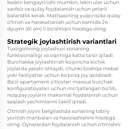
keskin kengaytirishi mumkin, lekin ular uchun
xavfsiz va qulay foydalanish uchun yetarli
balandlik kerak. Mattsasining yuqorisida qulay
o'tirish va harakatlanish uchun kamida 24
dyuym (61 sm) li bo'shliqni hisobga oling.
Strategik joylashtirish variantlari
Tuxilgohning joylashuvi xonaning
funktsionalligi va oqimiga katta ta'sir qiladi.
Burchakka joylashtirish ko'pincha kichik
joylarda yaxshi ishlaydi, chunki boshqa mebel
yoki faoliyatlar uchun ko'proq joy qoldiradi.
Ba'zi apartament o'tlovlari maxsus burchak
konfiguratsiyalari uchun mo'ljallangan bo'lib,
noqulay joylarni maksimal foydalanish uchun
saqlash yechimlarini taklif qiladi.
O'tmish joyini belgilashda xonaning tabiiy
yoritish manbalari va havolashishini hisobga
oling. Oynalardan foydalanish uchun o'tmishni