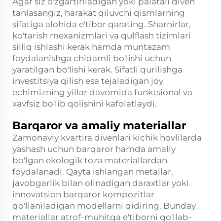
Agar siz o'zgartiriladigan yoki palatali diven
tanlasangiz, harakat qiluvchi qismlarning
sifatiga alohida e'tibor qarating. Sharnirlar,
ko'tarish mexanizmlari va qulflash tizimlari
silliq ishlashi kerak hamda muntazam
foydalanishga chidamli bo'lishi uchun
yaratilgan bo'lishi kerak. Sifatli qurilishga
investitsiya qilish esa tejaladigan joy
echimizning yillar davomida funktsional va
xavfsiz bo'lib qolishini kafolatlaydi.
Barqaror va amaliy materiallar
Zamonaviy kvartira divenlari kichik hovlilarda
yashash uchun barqaror hamda amaliy
bo'lgan ekologik toza materiallardan
foydalanadi. Qayta ishlangan metallar,
javobgarlik bilan olinadigan daraxtlar yoki
innovatsion barqaror kompozitlar
qo'llaniladigan modellarni qidiring. Bunday
materiallar atrof-muhitga e'tiborni qo'llab-