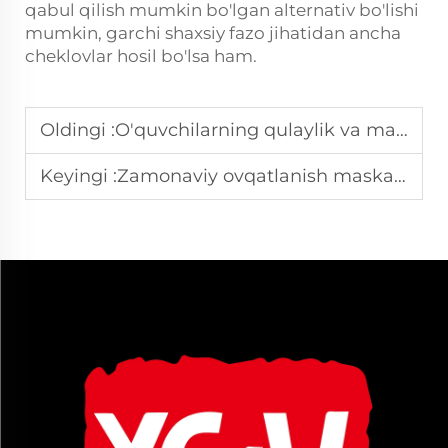
qabul qilish mumkin bo'lgan alternativ bo'lishi
mumkin, garchi shaxsiy fazo jihatidan ancha
cheklovlar hosil bo'lsa ham.
Oldingi :
O'quvchilarning qulaylik va mahsuldarlik uchun eng yaxshi maktab partasini va stulini qanday tanlash kerak?
Keyingi :
Zamonaviy ovqatlanish maskanlarida restoran mebellari dizaynining so'nggi tendentsiyalari qanday?