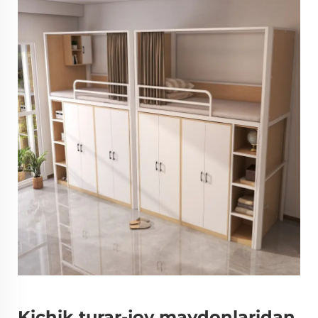
Kichik turar-joy maydonlaridan