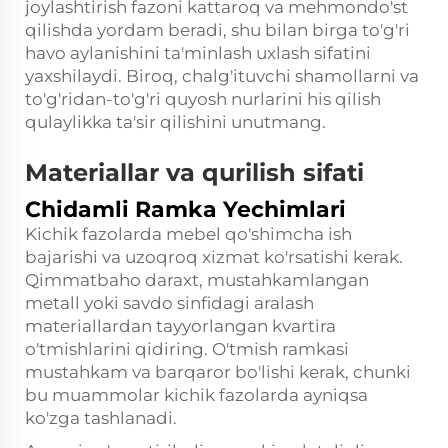
joylashtirish fazoni kattaroq va mehmondo'st
qilishda yordam beradi, shu bilan birga to'g'ri
havo aylanishini ta'minlash uxlash sifatini
yaxshilaydi. Biroq, chalg'ituvchi shamollarni va
to'g'ridan-to'g'ri quyosh nurlarini his qilish
qulaylikka ta'sir qilishini unutmang.
Materiallar va qurilish sifati
Chidamli Ramka Yechimlari
Kichik fazolarda mebel qo'shimcha ish
bajarishi va uzoqroq xizmat ko'rsatishi kerak.
Qimmatbaho daraxt, mustahkamlangan
metall yoki savdo sinfidagi aralash
materiallardan tayyorlangan kvartira
o'tmishlarini qidiring. O'tmish ramkasi
mustahkam va barqaror bo'lishi kerak, chunki
bu muammolar kichik fazolarda ayniqsa
ko'zga tashlanadi.