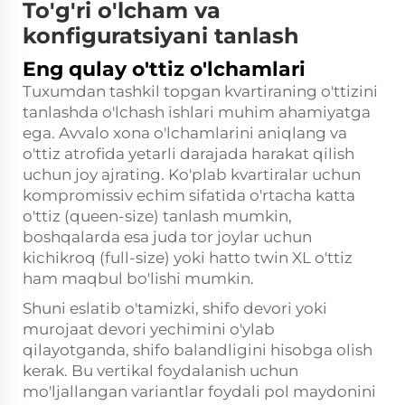
To'g'ri o'lcham va
konfiguratsiyani tanlash
Eng qulay o'ttiz o'lchamlari
Tuxumdan tashkil topgan kvartiraning o'ttizini
tanlashda o'lchash ishlari muhim ahamiyatga
ega. Avvalo xona o'lchamlarini aniqlang va
o'ttiz atrofida yetarli darajada harakat qilish
uchun joy ajrating. Ko'plab kvartiralar uchun
kompromissiv echim sifatida o'rtacha katta
o'ttiz (queen-size) tanlash mumkin,
boshqalarda esa juda tor joylar uchun
kichikroq (full-size) yoki hatto twin XL o'ttiz
ham maqbul bo'lishi mumkin.
Shuni eslatib o'tamizki, shifo devori yoki
murojaat devori yechimini o'ylab
qilayotganda, shifo balandligini hisobga olish
kerak. Bu vertikal foydalanish uchun
mo'ljallangan variantlar foydali pol maydonini