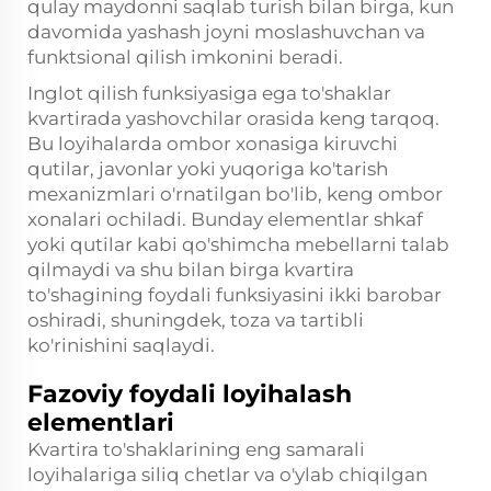
qulay maydonni saqlab turish bilan birga, kun
davomida yashash joyni moslashuvchan va
funktsional qilish imkonini beradi.
Inglot qilish funksiyasiga ega to'shaklar
kvartirada yashovchilar orasida keng tarqoq.
Bu loyihalarda ombor xonasiga kiruvchi
qutilar, javonlar yoki yuqoriga ko'tarish
mexanizmlari o'rnatilgan bo'lib, keng ombor
xonalari ochiladi. Bunday elementlar shkaf
yoki qutilar kabi qo'shimcha mebellarni talab
qilmaydi va shu bilan birga kvartira
to'shagining foydali funksiyasini ikki barobar
oshiradi, shuningdek, toza va tartibli
ko'rinishini saqlaydi.
Fazoviy foydali loyihalash
elementlari
Kvartira to'shaklarining eng samarali
loyihalariga siliq chetlar va o'ylab chiqilgan