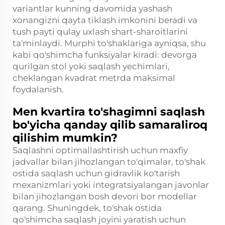
variantlar kunning davomida yashash
xonangizni qayta tiklash imkonini beradi va
tush payti qulay uxlash shart-sharoitlarini
ta'minlaydi. Murphi to'shaklariga ayniqsa, shu
kabi qo'shimcha funksiyalar kiradi: devorga
qurilgan stol yoki saqlash yechimlari,
cheklangan kvadrat metrda maksimal
foydalanish.
Men kvartira to'shagimni saqlash
bo'yicha qanday qilib samaraliroq
qilishim mumkin?
Saqlashni optimallashtirish uchun maxfiy
jadvallar bilan jihozlangan to'qimalar, to'shak
ostida saqlash uchun gidravlik ko'tarish
mexanizmlari yoki integratsiyalangan javonlar
bilan jihozlangan bosh devori bor modellar
qarang. Shuningdek, to'shak ostida
qo'shimcha saqlash joyini yaratish uchun