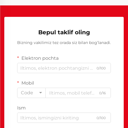
Bepul taklif oling
Bizning vakilimiz tez orada siz bilan bog‘lanadi.
Elektron pochta
0/100
Mobil
Code
0/16
Ism
0/100