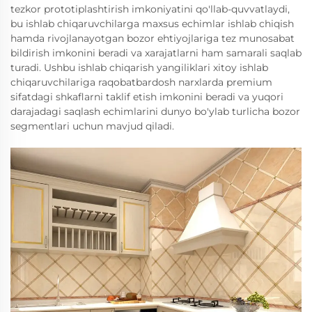
tezkor prototiplashtirish imkoniyatini qo'llab-quvvatlaydi,
bu ishlab chiqaruvchilarga maxsus echimlar ishlab chiqish
hamda rivojlanayotgan bozor ehtiyojlariga tez munosabat
bildirish imkonini beradi va xarajatlarni ham samarali saqlab
turadi. Ushbu ishlab chiqarish yangiliklari xitoy ishlab
chiqaruvchilariga raqobatbardosh narxlarda premium
sifatdagi shkaflarni taklif etish imkonini beradi va yuqori
darajadagi saqlash echimlarini dunyo bo'ylab turlicha bozor
segmentlari uchun mavjud qiladi.