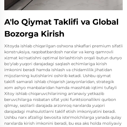
A'lo Qiymat Taklifi va Global
Bozorga Kirish
Xitoyda ishlab chiqarilgan oshxona shkaflari premium sifatli
konstruksiya, raqobatbardosh narxlar va keng qamrovli
xizmat ko'rsatishni optimal birlashtirish orqali butun dunyo
bo'ylab yuqori darajadagi saqlash echimlariga kirish
imkonini beradi hamda ishlash va chidamlilik jihatidan
mijozlarning kutishlarini oshirib ketadi. Ushbu qiymat
taklifi samarali ishlab chiqarish jarayonlaridan, strategik
xom ashyo manbalaridan hamda masshtab iqtimi tufayli
Xitoy ishlab chiqaruvchilarining an'anaviy yetkazib
beruvchilarga nisbatan sifat yoki funktsionallikni qurbon
qilmay, sezilarli darajada arzonroq narxlarda yuqori
darajadagi mahsulotlarni taklif etish imkoniyatini beradi.
Ushbu narx afzalligi bevosita iste'molchilarga yanada qulay
narxlarda kirish imkonini beradi, bu esa aks holda moliyaviy