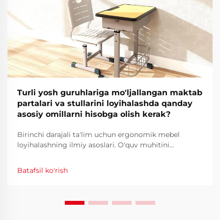
Turli yosh guruhlariga mo'ljallangan maktab
partalari va stullarini loyihalashda qanday
asosiy omillarni hisobga olish kerak?
Birinchi darajali ta'lim uchun ergonomik mebel
loyihalashning ilmiy asoslari. O'quv muhitini
optimallashtirish uchun mebel loyihalashdan
boshlanadi. O'quvchilarning har kuni foydalanadigan
Batafsil ko'rish
mebellari ularning qulaylik hissi, mushak ish stili va
diqqatni jamlash qobiliyatiga bevosita ta'sir qiladi...