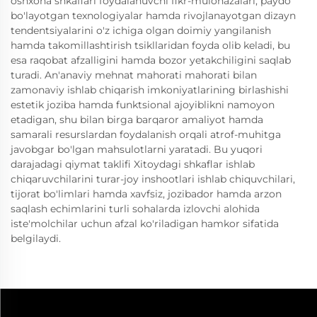
oshxona shkaflari foydalanuvchi fikr-mulohazalari, paydo
bo'layotgan texnologiyalar hamda rivojlanayotgan dizayn
tendentsiyalarini o'z ichiga olgan doimiy yangilanish
hamda takomillashtirish tsikllaridan foyda olib keladi, bu
esa raqobat afzalligini hamda bozor yetakchiligini saqlab
turadi. An'anaviy mehnat mahorati mahorati bilan
zamonaviy ishlab chiqarish imkoniyatlarining birlashishi
estetik joziba hamda funktsional ajoyiblikni namoyon
etadigan, shu bilan birga barqaror amaliyot hamda
samarali resurslardan foydalanish orqali atrof-muhitga
javobgar bo'lgan mahsulotlarni yaratadi. Bu yuqori
darajadagi qiymat taklifi Xitoydagi shkaflar ishlab
chiqaruvchilarini turar-joy inshootlari ishlab chiquvchilari,
tijorat bo'limlari hamda xavfsiz, jozibador hamda arzon
saqlash echimlarini turli sohalarda izlovchi alohida
iste'molchilar uchun afzal ko'riladigan hamkor sifatida
belgilaydi.