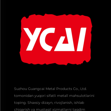
Suzhou Guangcai Metal Products Co., Ltd.
tomonidan yuqori sifatli metall mahsulotlarini
toping. Shaxsiy dizayn, rivojlanish, ishlab
chiqarish va mustaqil xizmatlarni taqdim