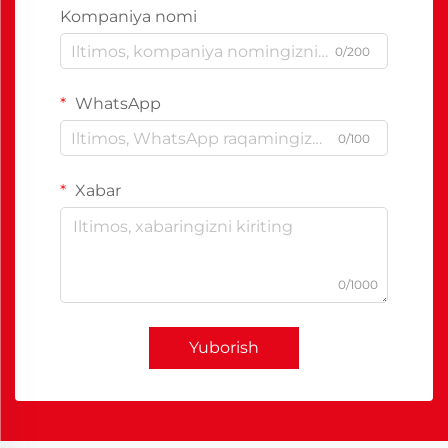
Kompaniya nomi
0/200
WhatsApp
0/100
Xabar
0/1000
Yuborish