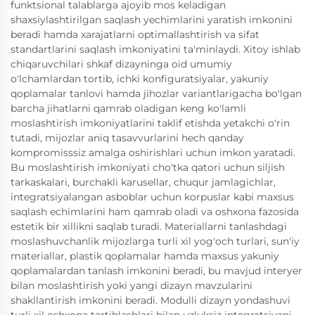
funktsional talablarga ajoyib mos keladigan
shaxsiylashtirilgan saqlash yechimlarini yaratish imkonini
beradi hamda xarajatlarni optimallashtirish va sifat
standartlarini saqlash imkoniyatini ta'minlaydi. Xitoy ishlab
chiqaruvchilari shkaf dizayninga oid umumiy
o'lchamlardan tortib, ichki konfiguratsiyalar, yakuniy
qoplamalar tanlovi hamda jihozlar variantlarigacha bo'lgan
barcha jihatlarni qamrab oladigan keng ko'lamli
moslashtirish imkoniyatlarini taklif etishda yetakchi o'rin
tutadi, mijozlar aniq tasavvurlarini hech qanday
kompromisssiz amalga oshirishlari uchun imkon yaratadi.
Bu moslashtirish imkoniyati cho'tka qatori uchun siljish
tarkaskalari, burchakli karusellar, chuqur jamlagichlar,
integratsiyalangan asboblar uchun korpuslar kabi maxsus
saqlash echimlarini ham qamrab oladi va oshxona fazosida
estetik bir xillikni saqlab turadi. Materiallarni tanlashdagi
moslashuvchanlik mijozlarga turli xil yog'och turlari, sun'iy
materiallar, plastik qoplamalar hamda maxsus yakuniy
qoplamalardan tanlash imkonini beradi, bu mavjud interyer
bilan moslashtirish yoki yangi dizayn mavzularini
shakllantirish imkonini beradi. Modulli dizayn yondashuvi