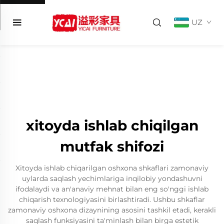
UZ
xitoyda ishlab chiqilgan
mutfak shifozi
Xitoyda ishlab chiqarilgan oshxona shkaflari zamonaviy
uylarda saqlash yechimlariga inqilobiy yondashuvni
ifodalaydi va an'anaviy mehnat bilan eng so'nggi ishlab
chiqarish texnologiyasini birlashtiradi. Ushbu shkaflar
zamonaviy oshxona dizaynining asosini tashkil etadi, kerakli
saqlash funksiyasini ta'minlash bilan birga estetik