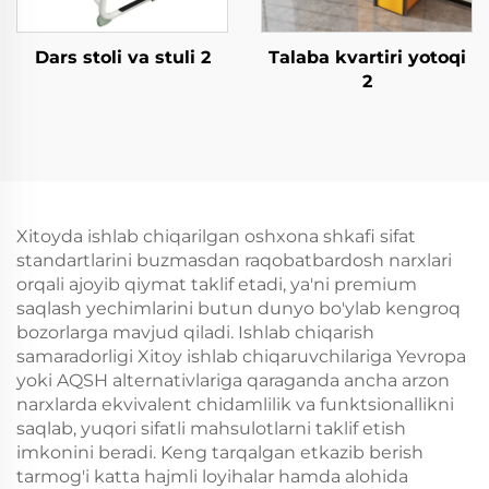
Dars stoli va stuli 2
Talaba kvartiri yotoqi
2
Xitoyda ishlab chiqarilgan oshxona shkafi sifat
standartlarini buzmasdan raqobatbardosh narxlari
orqali ajoyib qiymat taklif etadi, ya'ni premium
saqlash yechimlarini butun dunyo bo'ylab kengroq
bozorlarga mavjud qiladi. Ishlab chiqarish
samaradorligi Xitoy ishlab chiqaruvchilariga Yevropa
yoki AQSH alternativlariga qaraganda ancha arzon
narxlarda ekvivalent chidamlilik va funktsionallikni
saqlab, yuqori sifatli mahsulotlarni taklif etish
imkonini beradi. Keng tarqalgan etkazib berish
tarmog'i katta hajmli loyihalar hamda alohida