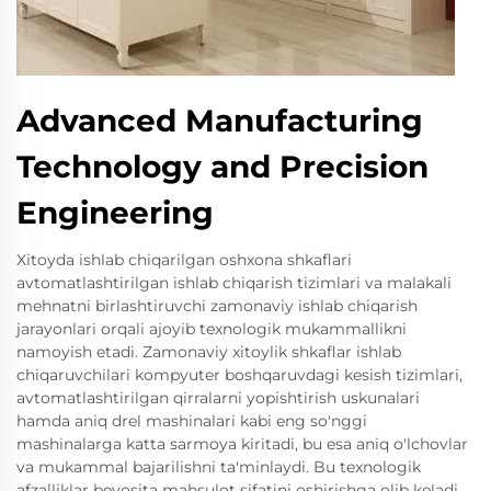
Advanced Manufacturing
Technology and Precision
Engineering
Xitoyda ishlab chiqarilgan oshxona shkaflari
avtomatlashtirilgan ishlab chiqarish tizimlari va malakali
mehnatni birlashtiruvchi zamonaviy ishlab chiqarish
jarayonlari orqali ajoyib texnologik mukammallikni
namoyish etadi. Zamonaviy xitoylik shkaflar ishlab
chiqaruvchilari kompyuter boshqaruvdagi kesish tizimlari,
avtomatlashtirilgan qirralarni yopishtirish uskunalari
hamda aniq drel mashinalari kabi eng so'nggi
mashinalarga katta sarmoya kiritadi, bu esa aniq o'lchovlar
va mukammal bajarilishni ta'minlaydi. Bu texnologik
afzalliklar bevosita mahsulot sifatini oshirishga olib keladi,