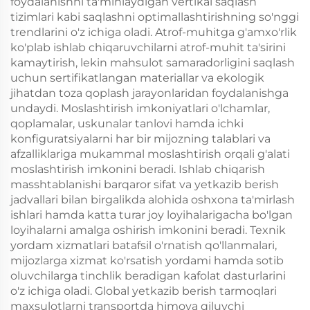
foydalanishni ta'minlaydigan vertikal saqlash
tizimlari kabi saqlashni optimallashtirishning so'nggi
trendlarini o'z ichiga oladi. Atrof-muhitga g'amxo'rlik
ko'plab ishlab chiqaruvchilarni atrof-muhit ta'sirini
kamaytirish, lekin mahsulot samaradorligini saqlash
uchun sertifikatlangan materiallar va ekologik
jihatdan toza qoplash jarayonlaridan foydalanishga
undaydi. Moslashtirish imkoniyatlari o'lchamlar,
qoplamalar, uskunalar tanlovi hamda ichki
konfiguratsiyalarni har bir mijozning talablari va
afzalliklariga mukammal moslashtirish orqali g'alati
moslashtirish imkonini beradi. Ishlab chiqarish
masshtablanishi barqaror sifat va yetkazib berish
jadvallari bilan birgalikda alohida oshxona ta'mirlash
ishlari hamda katta turar joy loyihalarigacha bo'lgan
loyihalarni amalga oshirish imkonini beradi. Texnik
yordam xizmatlari batafsil o'rnatish qo'llanmalari,
mijozlarga xizmat ko'rsatish yordami hamda sotib
oluvchilarga tinchlik beradigan kafolat dasturlarini
o'z ichiga oladi. Global yetkazib berish tarmoqlari
maxsulotlarni transportda himoya qiluvchi