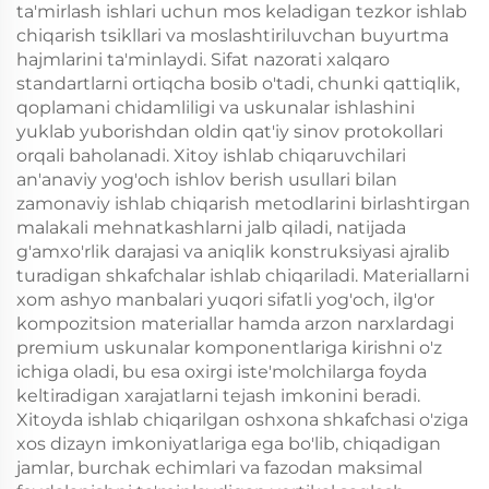
ta'mirlash ishlari uchun mos keladigan tezkor ishlab
chiqarish tsikllari va moslashtiriluvchan buyurtma
hajmlarini ta'minlaydi. Sifat nazorati xalqaro
standartlarni ortiqcha bosib o'tadi, chunki qattiqlik,
qoplamani chidamliligi va uskunalar ishlashini
yuklab yuborishdan oldin qat'iy sinov protokollari
orqali baholanadi. Xitoy ishlab chiqaruvchilari
an'anaviy yog'och ishlov berish usullari bilan
zamonaviy ishlab chiqarish metodlarini birlashtirgan
malakali mehnatkashlarni jalb qiladi, natijada
g'amxo'rlik darajasi va aniqlik konstruksiyasi ajralib
turadigan shkafchalar ishlab chiqariladi. Materiallarni
xom ashyo manbalari yuqori sifatli yog'och, ilg'or
kompozitsion materiallar hamda arzon narxlardagi
premium uskunalar komponentlariga kirishni o'z
ichiga oladi, bu esa oxirgi iste'molchilarga foyda
keltiradigan xarajatlarni tejash imkonini beradi.
Xitoyda ishlab chiqarilgan oshxona shkafchasi o'ziga
xos dizayn imkoniyatlariga ega bo'lib, chiqadigan
jamlar, burchak echimlari va fazodan maksimal