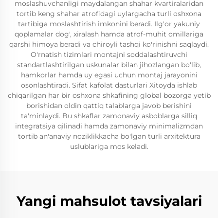
moslashuvchanligi maydalangan shahar kvartiralaridan
tortib keng shahar atrofidagi uylargacha turli oshxona
tartibiga moslashtirish imkonini beradi. Ilg'or yakuniy
qoplamalar dog', xiralash hamda atrof-muhit omillariga
qarshi himoya beradi va chiroyli tashqi ko'rinishni saqlaydi.
O'rnatish tizimlari montajni soddalashtiruvchi
standartlashtirilgan uskunalar bilan jihozlangan bo'lib,
hamkorlar hamda uy egasi uchun montaj jarayonini
osonlashtiradi. Sifat kafolat dasturlari Xitoyda ishlab
chiqarilgan har bir oshxona shkafining global bozorga yetib
borishidan oldin qattiq talablarga javob berishini
ta'minlaydi. Bu shkaflar zamonaviy asboblarga silliq
integratsiya qilinadi hamda zamonaviy minimalizmdan
tortib an'anaviy noziklikkacha bo'lgan turli arxitektura
uslublariga mos keladi.
Yangi mahsulot tavsiyalari