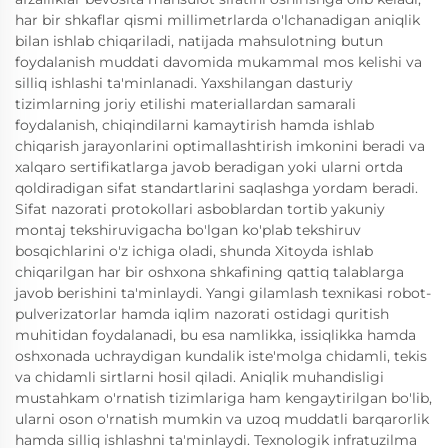
har bir shkaflar qismi millimetrlarda o'lchanadigan aniqlik
bilan ishlab chiqariladi, natijada mahsulotning butun
foydalanish muddati davomida mukammal mos kelishi va
silliq ishlashi ta'minlanadi. Yaxshilangan dasturiy
tizimlarning joriy etilishi materiallardan samarali
foydalanish, chiqindilarni kamaytirish hamda ishlab
chiqarish jarayonlarini optimallashtirish imkonini beradi va
xalqaro sertifikatlarga javob beradigan yoki ularni ortda
qoldiradigan sifat standartlarini saqlashga yordam beradi.
Sifat nazorati protokollari asboblardan tortib yakuniy
montaj tekshiruvigacha bo'lgan ko'plab tekshiruv
bosqichlarini o'z ichiga oladi, shunda Xitoyda ishlab
chiqarilgan har bir oshxona shkafining qattiq talablarga
javob berishini ta'minlaydi. Yangi gilamlash texnikasi robot-
pulverizatorlar hamda iqlim nazorati ostidagi quritish
muhitidan foydalanadi, bu esa namlikka, issiqlikka hamda
oshxonada uchraydigan kundalik iste'molga chidamli, tekis
va chidamli sirtlarni hosil qiladi. Aniqlik muhandisligi
mustahkam o'rnatish tizimlariga ham kengaytirilgan bo'lib,
ularni oson o'rnatish mumkin va uzoq muddatli barqarorlik
hamda silliq ishlashni ta'minlaydi. Texnologik infratuzilma