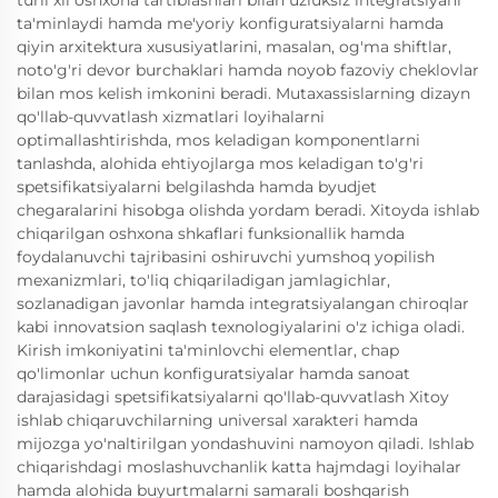
turli xil oshxona tartiblashlari bilan uzluksiz integratsiyani
ta'minlaydi hamda me'yoriy konfiguratsiyalarni hamda
qiyin arxitektura xususiyatlarini, masalan, og'ma shiftlar,
noto'g'ri devor burchaklari hamda noyob fazoviy cheklovlar
bilan mos kelish imkonini beradi. Mutaxassislarning dizayn
qo'llab-quvvatlash xizmatlari loyihalarni
optimallashtirishda, mos keladigan komponentlarni
tanlashda, alohida ehtiyojlarga mos keladigan to'g'ri
spetsifikatsiyalarni belgilashda hamda byudjet
chegaralarini hisobga olishda yordam beradi. Xitoyda ishlab
chiqarilgan oshxona shkaflari funksionallik hamda
foydalanuvchi tajribasini oshiruvchi yumshoq yopilish
mexanizmlari, to'liq chiqariladigan jamlagichlar,
sozlanadigan javonlar hamda integratsiyalangan chiroqlar
kabi innovatsion saqlash texnologiyalarini o'z ichiga oladi.
Kirish imkoniyatini ta'minlovchi elementlar, chap
qo'limonlar uchun konfiguratsiyalar hamda sanoat
darajasidagi spetsifikatsiyalarni qo'llab-quvvatlash Xitoy
ishlab chiqaruvchilarning universal xarakteri hamda
mijozga yo'naltirilgan yondashuvini namoyon qiladi. Ishlab
chiqarishdagi moslashuvchanlik katta hajmdagi loyihalar
hamda alohida buyurtmalarni samarali boshqarish