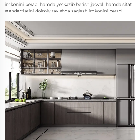
imkonini beradi hamda yetkazib berish jadvali hamda sifat
standartlarini doimiy ravishda saqlash imkonini beradi.