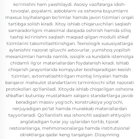
ko'rinishni ham yaxshilaydi. Asosiy vazifalarga idish-
tovoqlar, poyalarni, asboblarni va oshxona buyumlarni
maxsus loyihalangan bo'limlar hamda javon tizimlari orqali
tartibga solish kiradi. Xitoy ishlab chiqaruvchilari saqlash
samaradorligini maksimal darajada oshirish hamda silliq
tashqi ko'rinishni saqlash maqsad qilgan modulli shkaf
tizimlarini takomillashtirishgan. Texnologik xususiyatlarga
aylanishni nazorat qiluvchi axtovurlar, yumshoq yopilish
mexanizmlari hamda namlik, issiqlik va kundalik istemolga
chidamli ilg'or materiallardan foydalanish kiradi. Ishlab
chiqarish jarayonlarida kompyuter boshqaradigan kesish
tizimlari, avtomatlashtirilgan montaj liniyalari hamda
barqaror mahsulot standartlarini ta'minlovchi sifat nazorati
protokollari qo'llaniladi. Xitoyda ishlab chiqarilgan oshxona
shkaflari butunlay mustahkam xalqaro standartlarga javob
beradigan massiv yog'och, konstruksiya yog'ochi,
nerjuyadigan po'lat hamda murakkab materiallardan
tayyorlanadi. Qo'llanilishi esa ishonchli saqlash ehtiyojini
anglatadigan turar joy uylaridan tortib, tijorat
restoranlariga, mehmonxonalarga hamda institutsional
ob'ektlarga qadar keng tarqalgan. Dizaynning