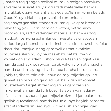
jihatdan taqiqlangan bo'lishi mumkin bo'lgan premium
shkaflar xususiyatlari, yuqori sifatli materiallar hamda
murakkab dizayn variantlariga ega bo'lish imkonini beradi.
Obod Xitoy ishlab chiqaruvchilari tomonidan
saqlanayotgan sifat standartlari taniqli xalqaro brendlar
bilan teng yoki ularni ham osib ketadi, qattiq sinov
protokollari, sertifikatlangan materiallar hamda uzoq
muddatli oshxona echimlariga investitsiya qilayotgan
xaridorlarga ishonch hamda tinchlik hissini beruvchi kafolat
dasturlari mavjud. Keng qamrovli xizmat ekotizimi
mutaxassislarning loyiha maslahati, batafsil texnik
ko'rsatkichlar yordami, ishonchli yuk tashish logistikasi
hamda dastlabki so'rovdan tortib yakuniy o'rnatishgacha
hamda undan keyingi davr hamda barcha bosqichlarda
ijobiy tajriba ta'minlash uchun doimiy mijozlar qo'llab-
quvvatlashini o'z ichiga oladi. Global kirish imkoniyati
mustahkam tarqatish tarmoqlari, xalqaro tashish
imkoniyatlari hamda turli bozor talablari va madaniy
afzalliklarni tushunadigan mijozlar xizmati jamoalari orqali
qo'llab-quvvatlanadi hamda butun dunyo bo'ylab barqaror
sifat standartlarini saqlaydi. Xitoyda ishlab chiqarilgan