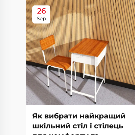
26
Sep
Як вибрати найкращий
шкільний стіл і стілець