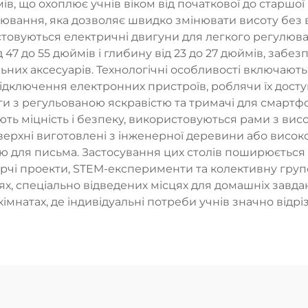
ймів, що охоплює учнів віком від початкової до старшо
лювання, яка дозволяє швидко змінювати висоту без 
товуються електричні двигуни для легкого регулюв
47 до 55 дюймів і глибину від 23 до 27 дюймів, забез
ьних аксесуарів. Технологічні особливості включают
підключення електронних пристроїв, роблячи їх дост
уги з регульованою яскравістю та тримачі для смартф
ють міцність і безпеку, використовуються рами з вис
оверхні виготовлені з інженерної деревини або висо
ю для письма. Застосування цих столів поширюється
рчі проекти, STEM-експерименти та колективну групов
, спеціально відведених місцях для домашніх завдань
кімнатах, де індивідуальні потреби учнів значно відрі