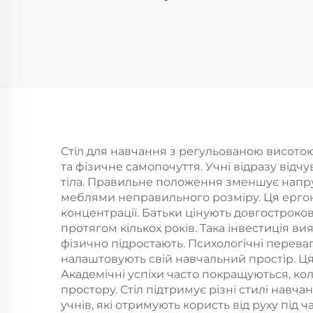
Стіл для навчання з регульованою висото
та фізичне самопочуття. Учні відразу відч
тіла. Правильне положення зменшує напругу
меблями неправильного розміру. Ця ергоно
концентрації. Батьки цінують довгостроков
протягом кількох років. Така інвестиція в
фізично підростають. Психологічні переваг
налаштовують свій навчальний простір. Ця
Академічні успіхи часто покращуються, ко
простору. Стіл підтримує різні стилі навча
учнів, які отримують користь від руху під 