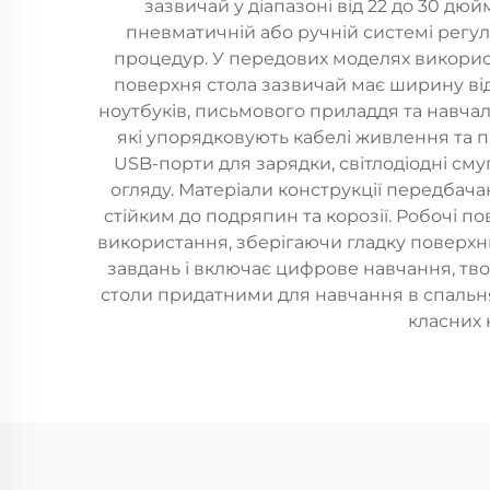
зазвичай у діапазоні від 22 до 30 дю
пневматичній або ручній системі регу
процедур. У передових моделях викорис
поверхня стола зазвичай має ширину від 
ноутбуків, письмового приладдя та навчал
які упорядковують кабелі живлення та 
USB-порти для зарядки, світлодіодні см
огляду. Матеріали конструкції передбача
стійким до подряпин та корозії. Робочі п
використання, зберігаючи гладку поверхн
завдань і включає цифрове навчання, тво
столи придатними для навчання в спальнях
класних 