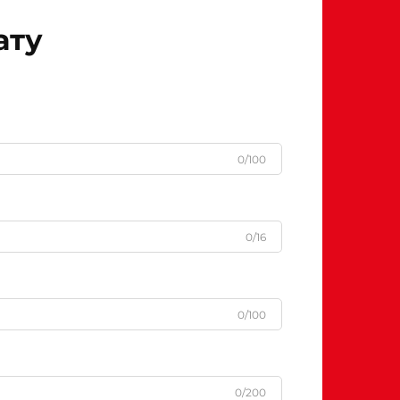
ату
0/100
0/16
0/100
0/200