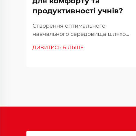
для комфорту та
продуктивності учнів?
Створення оптимального
навчального середовища шляхом
правильного вибору меблів.
ДИВИТИСЬ БІЛЬШЕ
Правильне поєднання парти й
стільця формує основу
навчального середовища учня.
Якщо учні проводять години на
уроках, сидячи за партами,
важливість ви...