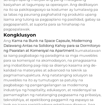
kasiyahan at tagumpay sa operasyon. Ang dedikasyon
na ito sa pakikipagsosyo sa kostumer ay lumalawig pa
sa labas ng paunang paghahatid ng produkto upang
isama ang tulong sa pagpaplano ng pasilidad, gabay sa
pagpapanatili, at suporta para sa hinaharap na
pagpapalawak.
Kongklusyon
Ang
Kama na Bunk na Space Capsule, Modernong
Dalawang Antas na Solidong Kahoy para sa Dormitoryo
ng Paaralan at Komersyal na Apartment
kumakatawan
sa isang pagbabago ng paradigma sa mga muwebles
para sa komersyal na akomodasyon, na pinagsasama
ang inobatibong pag-iisip sa disenyo kasama ang de-
kalidad na materyales at advanced na teknik sa
pagmamanupaktura. Ang natatanging solusyon sa
muwebles na ito ay tumutugon sa patuloy na
pagbabago ng pangangailangan sa modernong
industriya ng hospitality, edukasyon, at residensyal sa
pamamagitan ng natatanging pagsasama ng pribasiya,
teknolohiya, at epektibong paggamit ng espasyo sa
loob ng isang sopistikadong estetikong disenyo. Ang