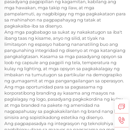
pasadyang pagpipilian ng kagamitan, kabilang ang
mga hawakan, mga takip ng ilaw, at mga
pampalamuti, ay nagbibigay ng mga pagkakataon para
sa mahinahon na pagpapahayag ng tatak at
pagkakaiba-iba sa disenyo.
Ang mga pagbabago sa sukat ay nakakatugon sa iba't
ibang taas ng kisame, anyo ng silid, at tiyak na
limitasyon ng espasyo habang nananatiling buo ang
pangunahing integridad ng disenyo at mga katangiang
pangkaligtasan. Kasama sa mga pasadyang opsyon sa
loob ng capsule ang pagpili ng tela, temperatura ng
kulay ng lighting, at mga opsyon sa pagkakalagay ng
imbakan na tumutugon sa partikular na demograpiko
ng gumagamit at mga pangangailangan sa operasyon.
Ang mga oportunidad para sa pagsasama ng
korporatibong branding ay kasama ang maayos na
paglalagay ng logo, pasadyang pagkokordina ng kulay,
at mga branded na pakete ng amenidad na
nagpapahusay sa pagkakakilanlan ng brand nang hindi
sinisira ang sopistikadong estetika ng disenyo.
Ang pagpapasadya ng integrasyon ng teknolohiya ay
nagbibigay-daan sa maayos na pagsasama ng mga