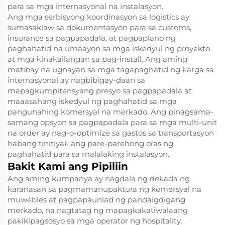
para sa mga internasyonal na instalasyon.
Ang mga serbisyong koordinasyon sa logistics ay
sumasaklaw sa dokumentasyon para sa customs,
insurance sa pagpapadala, at pagpaplano ng
paghahatid na umaayon sa mga iskedyul ng proyekto
at mga kinakailangan sa pag-install. Ang aming
matibay na ugnayan sa mga tagapaghatid ng karga sa
internasyonal ay nagbibigay-daan sa
mapagkumpitensyang presyo sa pagpapadala at
maaasahang iskedyul ng paghahatid sa mga
pangunahing komersyal na merkado. Ang pinagsama-
samang opsyon sa pagpapadala para sa mga multi-unit
na order ay nag-o-optimize sa gastos sa transportasyon
habang tinitiyak ang pare-parehong oras ng
paghahatid para sa malalaking instalasyon.
Bakit Kami ang Pipiliin
Ang aming kumpanya ay nagdala ng dekada ng
karanasan sa pagmamanupaktura ng komersyal na
muwebles at pagpapaunlad ng pandaigdigang
merkado, na nagtatag ng mapagkakatiwalaang
pakikipagsosyo sa mga operator ng hospitality,