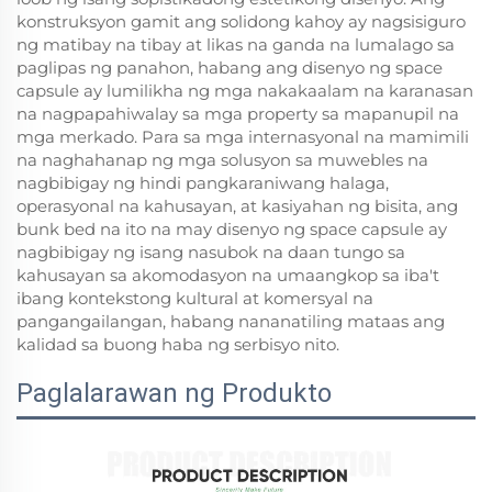
konstruksyon gamit ang solidong kahoy ay nagsisiguro
ng matibay na tibay at likas na ganda na lumalago sa
paglipas ng panahon, habang ang disenyo ng space
capsule ay lumilikha ng mga nakakaalam na karanasan
na nagpapahiwalay sa mga property sa mapanupil na
mga merkado. Para sa mga internasyonal na mamimili
na naghahanap ng mga solusyon sa muwebles na
nagbibigay ng hindi pangkaraniwang halaga,
operasyonal na kahusayan, at kasiyahan ng bisita, ang
bunk bed na ito na may disenyo ng space capsule ay
nagbibigay ng isang nasubok na daan tungo sa
kahusayan sa akomodasyon na umaangkop sa iba't
ibang kontekstong kultural at komersyal na
pangangailangan, habang nananatiling mataas ang
kalidad sa buong haba ng serbisyo nito.
Paglalarawan ng Produkto