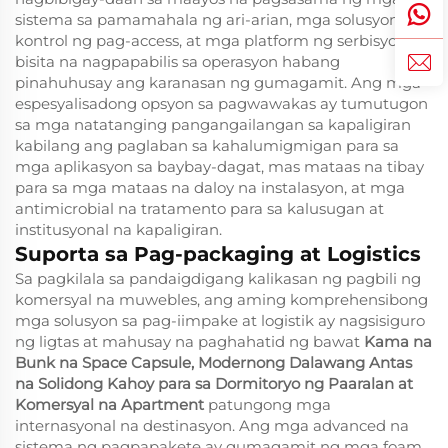
sistema sa pamamahala ng ari-arian, mga solusyon sa
kontrol ng pag-access, at mga platform ng serbisyo sa
bisita na nagpapabilis sa operasyon habang
pinahuhusay ang karanasan ng gumagamit. Ang mga
espesyalisadong opsyon sa pagwawakas ay tumutugon
sa mga natatanging pangangailangan sa kapaligiran
kabilang ang paglaban sa kahalumigmigan para sa
mga aplikasyon sa baybay-dagat, mas mataas na tibay
para sa mga mataas na daloy na instalasyon, at mga
antimicrobial na tratamento para sa kalusugan at
institusyonal na kapaligiran.
Suporta sa Pag-packaging at Logistics
Sa pagkilala sa pandaigdigang kalikasan ng pagbili ng
komersyal na muwebles, ang aming komprehensibong
mga solusyon sa pag-iimpake at logistik ay nagsisiguro
ng ligtas at mahusay na paghahatid ng bawat
Kama na
Bunk na Space Capsule, Modernong Dalawang Antas
na Solidong Kahoy para sa Dormitoryo ng Paaralan at
Komersyal na Apartment
patungong mga
internasyonal na destinasyon. Ang mga advanced na
sistema ng pagpapakete ay gumagamit ng mga foam