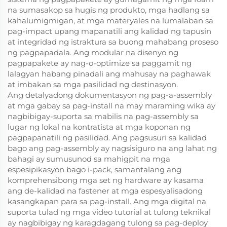
na sumasakop sa hugis ng produkto, mga hadlang sa
kahalumigmigan, at mga materyales na lumalaban sa
pag-impact upang mapanatili ang kalidad ng tapusin
at integridad ng istraktura sa buong mahabang proseso
ng pagpapadala. Ang modular na disenyo ng
pagpapakete ay nag-o-optimize sa paggamit ng
lalagyan habang pinadali ang mahusay na paghawak
at imbakan sa mga pasilidad ng destinasyon.
Ang detalyadong dokumentasyon ng pag-a-assembly
at mga gabay sa pag-install na may maraming wika ay
nagbibigay-suporta sa mabilis na pag-assembly sa
lugar ng lokal na kontratista at mga koponan ng
pagpapanatili ng pasilidad. Ang pagsusuri sa kalidad
bago ang pag-assembly ay nagsisiguro na ang lahat ng
bahagi ay sumusunod sa mahigpit na mga
espesipikasyon bago i-pack, samantalang ang
komprehensibong mga set ng hardware ay kasama
ang de-kalidad na fastener at mga espesyalisadong
kasangkapan para sa pag-install. Ang mga digital na
suporta tulad ng mga video tutorial at tulong teknikal
ay nagbibigay ng karagdagang tulong sa pag-deploy