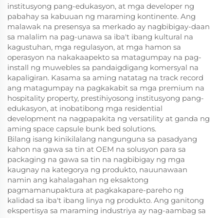
institusyong pang-edukasyon, at mga developer ng
pabahay sa kabuuan ng maraming kontinente. Ang
malawak na presensya sa merkado ay nagbibigay-daan
sa malalim na pag-unawa sa iba't ibang kultural na
kagustuhan, mga regulasyon, at mga hamon sa
operasyon na nakakaapekto sa matagumpay na pag-
install ng muwebles sa pandaigdigang komersyal na
kapaligiran. Kasama sa aming natatag na track record
ang matagumpay na pagkakabit sa mga premium na
hospitality property, prestihiyosong institusyong pang-
edukasyon, at inobatibong mga residential
development na nagpapakita ng versatility at ganda ng
aming space capsule bunk bed solutions.
Bilang isang kinikilalang
nangunguna sa pasadyang
kahon na gawa sa tin
at
OEM na solusyon para sa
packaging na gawa sa tin
na nagbibigay ng mga
kaugnay na kategorya ng produkto, nauunawaan
namin ang kahalagahan ng eksaktong
pagmamanupaktura at pagkakapare-pareho ng
kalidad sa iba't ibang linya ng produkto. Ang ganitong
ekspertisya sa maraming industriya ay nag-aambag sa