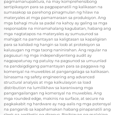
pagmamanupaktura, na may komprehensibong
sertipikasyon para sa pagpapanatili ng kalikasan na
sumasakop sa parehong pinagmulan ng hilaw na
materyales at mga pamamaraan sa produksyon. Ang
mga bahagi mula sa padal na kahoy ay galing sa mga
responsable na minamahalang kagubatan, habang ang
mga nagtatapos na materyales ay sumusunod sa
mahigpit na pamantayan sa kaligtasan sa kapaligiran
para sa kalidad ng hangin sa loob at proteksyon sa
kalusugan ng mga taong naninirahan. Ang regular na
pagsusuri ng mga independiyenteng audit ay
nagpapatunay ng patuloy na pagsunod sa umuunlad
na pandaigdigang pamantayan para sa paggawa ng
komersyal na muwebles at pangangalaga sa kalikasan.
Isinasama ng safety engineering ang advanced
structural analysis at mga kalkulasyon sa load
distribution na lumilikhaw sa karaniwang mga
pangangailangan ng komersyal na muwebles. Ang
mga rounded edge, makinis na surface, at secure na
pagkakabit ng hardware ay nag-aalis ng mga potensyal
na panganib sa kapahamakan habang pinapanatili ang
sleek na aesthetic ng disenyo. Binibigyan ng malaking