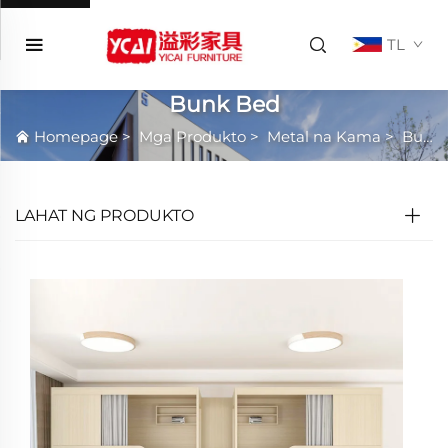
TL
Bunk Bed
Homepage
>
Mga Produkto
>
Metal na Kama
>
Bunk Bed
LAHAT NG PRODUKTO