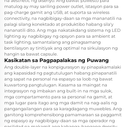
na aesthetic ng disenyo. Ang bawat puwesto para
matulog ay may sariling power outlet, istasyon para sa
pag-charge gamit ang USB, at suporta sa wireless
connectivity, na nagbibigay-daan sa mga mananatili na
palagi silang konektado at produktibo habang sila'y
nananatili dito. Ang mga nakatakdang sistema ng LED
lighting ay nagbibigay ng opsyon para sa ambient at
task lighting, samantalang ang pinagsamang
bentilasyon ay tinitiyak ang optimal na sirkulasyon ng
hangin sa bawat capsule.
Kasikatan sa Pagpapalakas ng Puwang
Ang double-layer na konpigurasyon ay pinapakamalaki
ang kapasidad ng pagtutulugan habang pinapanatili
ang sapat na personal na espasyo sa loob ng bawat
kuwartong pangtulugan. Kasama sa maingat na
integrasyon ng imbakan ang built-in na mga sulok,
mga compartamento para sa personal na gamit, at
mga lugar para itago ang mga damit na nag-aalis ng
pangangailangan para sa karagdagang muwebles. Ang
ganitong komprehensibong pamamaraan sa paggamit
ng espasyo ay nagbibigay-daan sa mga operador ng
pasilidad na makamit ang kahanga-hangang density