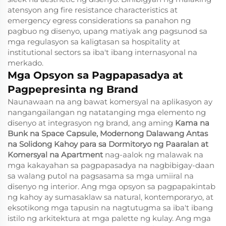
atensyon ang fire resistance characteristics at
emergency egress considerations sa panahon ng
pagbuo ng disenyo, upang matiyak ang pagsunod sa
mga regulasyon sa kaligtasan sa hospitality at
institutional sectors sa iba't ibang internasyonal na
merkado.
Mga Opsyon sa Pagpapasadya at
Pagpepresinta ng Brand
Naunawaan na ang bawat komersyal na aplikasyon ay
nangangailangan ng natatanging mga elemento ng
disenyo at integrasyon ng brand, ang aming
Kama na
Bunk na Space Capsule, Modernong Dalawang Antas
na Solidong Kahoy para sa Dormitoryo ng Paaralan at
Komersyal na Apartment
nag-aalok ng malawak na
mga kakayahan sa pagpapasadya na nagbibigay-daan
sa walang putol na pagsasama sa mga umiiral na
disenyo ng interior. Ang mga opsyon sa pagpapakintab
ng kahoy ay sumasaklaw sa natural, kontemporaryo, at
eksotikong mga tapusin na nagtutugma sa iba't ibang
istilo ng arkitektura at mga palette ng kulay. Ang mga