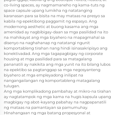
co-living spaces, ay nagmamaneho ng kama-tuts ng
space capsule upang lumikha ng natatanging
karanasan para sa bisita na may mataas na presyo sa
kabila ng epektibong paggamit ng espasyo. Ang
modernong aesthetic at buong kasama ang mga
amenidad ay nagbibigay-daan sa mga pasilidad na ito
na mahikayat ang mga biyahero na mapagmahal sa
disenyo na naghahanap ng natatangi ngunit
komportableng tirahan nang hindi isinasakripisyo ang
konektivadad. Ang mga tagapagbigay ng corporate
housing at mga pasilidad para sa matagalang
pananatili ay nakikita ang mga yunit na ito bilang lubos
na epektibo sa pagtanggap sa mga negosyanteng
biyahero at mga empleyadong inilipat na
nangangailangan ng komportableng matagalang
tulugan.
Ang mga komplikadong pambahay at mikro-na tirahan
ay nagtatampok ng mga kama na hugis kapsula upang
magbigay ng abot-kayang pabahay na nagpapanatili
ng mataas na pamantayan sa pamumuhay.
Hinahangaan ng mga batang propesyonal at