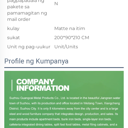
pagpapadala ng
N
pakete sa
pamamagitan ng
mail order
kulay
Matte na itim
sukat
200*90*210 CM
Unit ng pag-uukur
Unit/Units
Profile ng Kumpanya