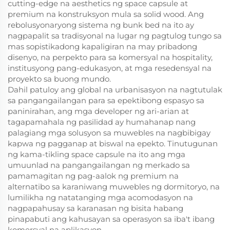
cutting-edge na aesthetics ng space capsule at
premium na konstruksyon mula sa solid wood. Ang
rebolusyonaryong sistema ng bunk bed na ito ay
nagpapalit sa tradisyonal na lugar ng pagtulog tungo sa
mas sopistikadong kapaligiran na may pribadong
disenyo, na perpekto para sa komersyal na hospitality,
institusyong pang-edukasyon, at mga resedensyal na
proyekto sa buong mundo.
Dahil patuloy ang global na urbanisasyon na nagtutulak
sa pangangailangan para sa epektibong espasyo sa
paninirahan, ang mga developer ng ari-arian at
tagapamahala ng pasilidad ay humahanap nang
palagiang mga solusyon sa muwebles na nagbibigay
kapwa ng pagganap at biswal na epekto. Tinutugunan
ng kama-tikling space capsule na ito ang mga
umuunlad na pangangailangan ng merkado sa
pamamagitan ng pag-aalok ng premium na
alternatibo sa karaniwang muwebles ng dormitoryo, na
lumilikha ng natatanging mga acomodasyon na
nagpapahusay sa karanasan ng bisita habang
pinapabuti ang kahusayan sa operasyon sa iba't ibang
komersyal na aplikasyon.