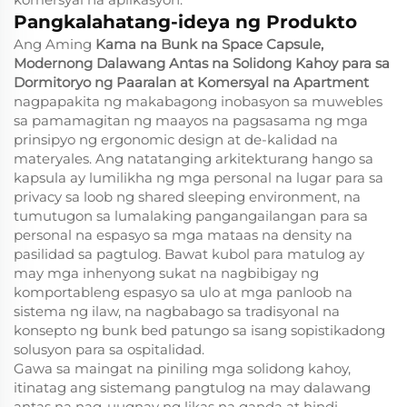
Pangkalahatang-ideya ng Produkto
Ang Aming
Kama na Bunk na Space Capsule,
Modernong Dalawang Antas na Solidong Kahoy para sa
Dormitoryo ng Paaralan at Komersyal na Apartment
nagpapakita ng makabagong inobasyon sa muwebles
sa pamamagitan ng maayos na pagsasama ng mga
prinsipyo ng ergonomic design at de-kalidad na
materyales. Ang natatanging arkitekturang hango sa
kapsula ay lumilikha ng mga personal na lugar para sa
privacy sa loob ng shared sleeping environment, na
tumutugon sa lumalaking pangangailangan para sa
personal na espasyo sa mga mataas na density na
pasilidad sa pagtulog. Bawat kubol para matulog ay
may mga inhenyong sukat na nagbibigay ng
komportableng espasyo sa ulo at mga panloob na
sistema ng ilaw, na nagbabago sa tradisyonal na
konsepto ng bunk bed patungo sa isang sopistikadong
solusyon para sa ospitalidad.
Gawa sa maingat na piniling mga solidong kahoy,
itinatag ang sistemang pangtulog na may dalawang
antas na nag-uugnay ng likas na ganda at hindi