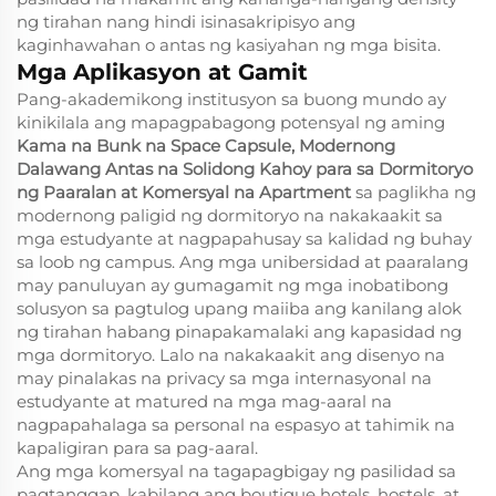
ng tirahan nang hindi isinasakripisyo ang
kaginhawahan o antas ng kasiyahan ng mga bisita.
Mga Aplikasyon at Gamit
Pang-akademikong institusyon sa buong mundo ay
kinikilala ang mapagpabagong potensyal ng aming
Kama na Bunk na Space Capsule, Modernong
Dalawang Antas na Solidong Kahoy para sa Dormitoryo
ng Paaralan at Komersyal na Apartment
sa paglikha ng
modernong paligid ng dormitoryo na nakakaakit sa
mga estudyante at nagpapahusay sa kalidad ng buhay
sa loob ng campus. Ang mga unibersidad at paaralang
may panuluyan ay gumagamit ng mga inobatibong
solusyon sa pagtulog upang maiiba ang kanilang alok
ng tirahan habang pinapakamalaki ang kapasidad ng
mga dormitoryo. Lalo na nakakaakit ang disenyo na
may pinalakas na privacy sa mga internasyonal na
estudyante at matured na mga mag-aaral na
nagpapahalaga sa personal na espasyo at tahimik na
kapaligiran para sa pag-aaral.
Ang mga komersyal na tagapagbigay ng pasilidad sa
pagtanggap, kabilang ang boutique hotels, hostels, at