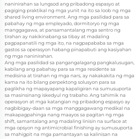
naninirahan sa lungsod ang pribadong espasyo at
pagiging praktikal ng mga yunit na ito sa loob ng mga
shared living environment. Ang mga pasilidad para sa
pabahay ng mga empleyado, dormitoryo ng mga
manggagawa, at pansamantalang mga sentro ng
tirahan ay nakikinabang sa tibay at madaling
pagpapanatili ng mga ito, na nagpapababa sa mga
gastos sa operasyon habang pinapabuti ang kasiyahan
ng mga naninirahan.
Ang mga pasilidad sa pangangalagang pangkalusugan,
kabilang ang pabahay para sa mga residente sa
medisina at tirahan ng mga nars, ay nakakakita ng mga
kama na ito bilang perpektong solusyon para sa
paglikha ng mapayapang kapaligiran na sumusuporta
sa masinsinang iskedyul ng trabaho. Ang tahimik na
operasyon at mga katangian ng pribadong espasyo ay
nagbibigay-daan sa mga manggagawang medikal na
makapagpahinga nang maayos sa pagitan ng mga
shift, samantalang ang madaling linisin na surface at
mga opsyon ng antimicrobial finishing ay sumusuporta
sa mahigpit na mga pamantayan sa kalinisan na