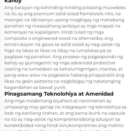
Kahoy
Ang batayan ng kahindîng-hinding pirasong muwebles
na ito ay ang premium solid wood framework nito, na
maingat na idinisenyo upang magbigay ng mahabang
panahon ng maaasahang serbisyo sa mga mapait na
komersyal na kapaligiran. Hindi tulad ng mga
composite o engineered wood na alternatibo, ang
konstruksyon na gawa sa solid wood ay nag-aalok ng
higit na lakas at likas na tibay na lumalakas pa sa
paglipas ng panahon. Ang proseso ng pagpopondo ng
kahoy ay gumagamit ng mga advanced protective
coating na lumalaban sa kahalumigmigan, mantsa, at
pang-araw-araw na pagkasira habang pinapanatili ang
likas na grain patterns na nagbibigay ng natatanging
kagandahan sa bawat yunit.
Pinagsamang Teknolohiya at Amenidad
Ang mga modernong biyahero at naninirahan ay
umaasang may ganap na integrasyon ng teknolohiya sa
loob ng kanilang tirahan, at ang kama-bunk na capsule
na ito ay nag-aalok ng komprehensibong solusyon sa
konektibidad nang hindi kinukompromiso ang malinis