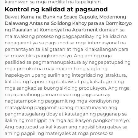
karaniwan sa mga medikal na kapaligiran.
Kontrol ng kalidad at pagsunod
Bawat
Kama na Bunk na Space Capsule, Modernong
Dalawang Antas na Solidong Kahoy para sa Dormitoryo
ng Paaralan at Komersyal na Apartment
dumaan sa
malawakang proseso ng pagpapatibay ng kalidad na
nagagarantiya sa pagsunod sa mga internasyonal na
pamantayan sa kaligtasan at mga kinakailangan para
sa muwebles pangkomersiyo. Ang aming mga
pasilidad sa pagmamanupaktura ay nagpapatupad ng
mga protokol na may maramihang yugto ng
inspeksyon upang suriin ang integridad ng istraktura,
kalidad ng tapusin ng ibabaw, at pagkakatugma ng
mga sangkap sa buong siklo ng produksyon. Ang mga
napapanahong pamamaraan ng pagsusuri ay
nagtatampok ng paggamit ng mga kondisyon ng
matagalang paggamit upang mapatunayan ang
pangmatagalang tibay at katatagan ng pagganap sa
ilalim ng mahigpit na mga aplikasyon pangkomersiyo.
Ang pagtupad sa kalikasan ang nagsisilbing gabay sa
aming pagpili ng materyales at mga proseso sa