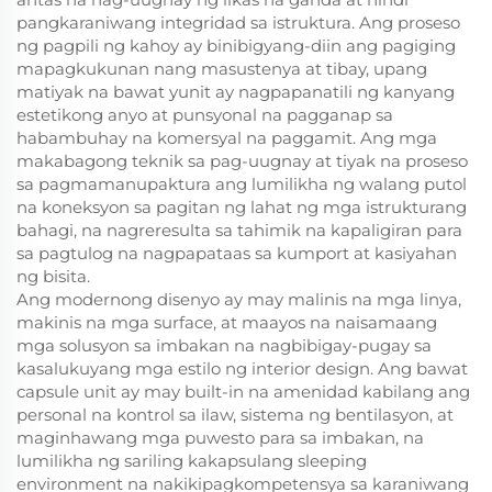
pangkaraniwang integridad sa istruktura. Ang proseso
ng pagpili ng kahoy ay binibigyang-diin ang pagiging
mapagkukunan nang masustenya at tibay, upang
matiyak na bawat yunit ay nagpapanatili ng kanyang
estetikong anyo at punsyonal na pagganap sa
habambuhay na komersyal na paggamit. Ang mga
makabagong teknik sa pag-uugnay at tiyak na proseso
sa pagmamanupaktura ang lumilikha ng walang putol
na koneksyon sa pagitan ng lahat ng mga istrukturang
bahagi, na nagreresulta sa tahimik na kapaligiran para
sa pagtulog na nagpapataas sa kumport at kasiyahan
ng bisita.
Ang modernong disenyo ay may malinis na mga linya,
makinis na mga surface, at maayos na naisamaang
mga solusyon sa imbakan na nagbibigay-pugay sa
kasalukuyang mga estilo ng interior design. Ang bawat
capsule unit ay may built-in na amenidad kabilang ang
personal na kontrol sa ilaw, sistema ng bentilasyon, at
maginhawang mga puwesto para sa imbakan, na
lumilikha ng sariling kakapsulang sleeping
environment na nakikipagkompetensya sa karaniwang