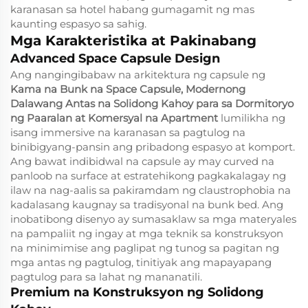
karanasan sa hotel habang gumagamit ng mas
kaunting espasyo sa sahig.
Mga Karakteristika at Pakinabang
Advanced Space Capsule Design
Ang nangingibabaw na arkitektura ng capsule ng
Kama na Bunk na Space Capsule, Modernong
Dalawang Antas na Solidong Kahoy para sa Dormitoryo
ng Paaralan at Komersyal na Apartment
lumilikha ng
isang immersive na karanasan sa pagtulog na
binibigyang-pansin ang pribadong espasyo at komport.
Ang bawat indibidwal na capsule ay may curved na
panloob na surface at estratehikong pagkakalagay ng
ilaw na nag-aalis sa pakiramdam ng claustrophobia na
kadalasang kaugnay sa tradisyonal na bunk bed. Ang
inobatibong disenyo ay sumasaklaw sa mga materyales
na pampaliit ng ingay at mga teknik sa konstruksyon
na minimimise ang paglipat ng tunog sa pagitan ng
mga antas ng pagtulog, tinitiyak ang mapayapang
pagtulog para sa lahat ng mananatili.
Premium na Konstruksyon ng Solidong