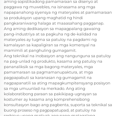
aming sopistikadong pamamaraan sa disenyo at
paggawa ng muwebles, na isinasama ang mga
napapanahong siyensya ng materyales at pamamaraan
sa produksyon upang maghatid ng hindi
pangkaraniwang halaga at maaasahang pagganap.
Ang aming dedikasyon sa mapagpalang gawaing
pang-industriya at sa pagkuha ng de-kalidad na
materyales ay tugma sa patuloy na pagdami ng
kamalayan sa kapaligiran sa mga komersyal na
mamimili at panghuling gumagamit.
Ang teknikal na inobasyon ang nangunguna sa patuloy
na pag-unlad ng produkto, kasama ang patuloy na
pananaliksik sa mga bagong materyales, mga
pamamaraan sa pagmamanupaktura, at mga
pagpapabuti sa karanasan ng gumagamit na
nagpapanatili sa ating mapagkumpitensyang posisyon
sa mga umuunlad na merkado. Ang ating
kolaboratibong paraan sa pakikipag-ugnayan sa
kostumer ay kasama ang komprehensibong
konsultasyon bago ang pagbenta, suporta sa teknikal sa
buong proseso ng pagpapatupad, at patuloy na
serbisyo upang matiyak ang pang-matagalang