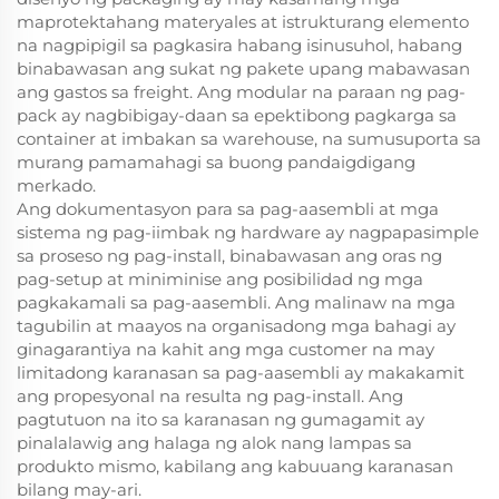
maprotektahang materyales at istrukturang elemento
na nagpipigil sa pagkasira habang isinusuhol, habang
binabawasan ang sukat ng pakete upang mabawasan
ang gastos sa freight. Ang modular na paraan ng pag-
pack ay nagbibigay-daan sa epektibong pagkarga sa
container at imbakan sa warehouse, na sumusuporta sa
murang pamamahagi sa buong pandaigdigang
merkado.
Ang dokumentasyon para sa pag-aasembli at mga
sistema ng pag-iimbak ng hardware ay nagpapasimple
sa proseso ng pag-install, binabawasan ang oras ng
pag-setup at miniminise ang posibilidad ng mga
pagkakamali sa pag-aasembli. Ang malinaw na mga
tagubilin at maayos na organisadong mga bahagi ay
ginagarantiya na kahit ang mga customer na may
limitadong karanasan sa pag-aasembli ay makakamit
ang propesyonal na resulta ng pag-install. Ang
pagtutuon na ito sa karanasan ng gumagamit ay
pinalalawig ang halaga ng alok nang lampas sa
produkto mismo, kabilang ang kabuuang karanasan
bilang may-ari.