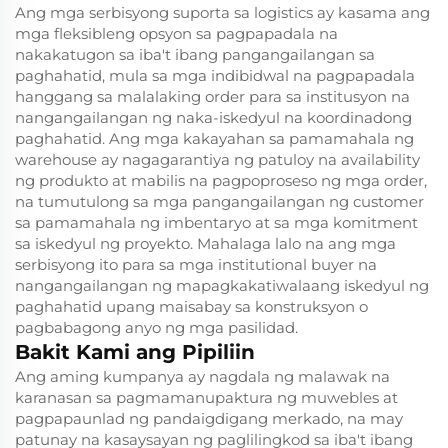
Ang mga serbisyong suporta sa logistics ay kasama ang
mga fleksibleng opsyon sa pagpapadala na
nakakatugon sa iba't ibang pangangailangan sa
paghahatid, mula sa mga indibidwal na pagpapadala
hanggang sa malalaking order para sa institusyon na
nangangailangan ng naka-iskedyul na koordinadong
paghahatid. Ang mga kakayahan sa pamamahala ng
warehouse ay nagagarantiya ng patuloy na availability
ng produkto at mabilis na pagpoproseso ng mga order,
na tumutulong sa mga pangangailangan ng customer
sa pamamahala ng imbentaryo at sa mga komitment
sa iskedyul ng proyekto. Mahalaga lalo na ang mga
serbisyong ito para sa mga institutional buyer na
nangangailangan ng mapagkakatiwalaang iskedyul ng
paghahatid upang maisabay sa konstruksyon o
pagbabagong anyo ng mga pasilidad.
Bakit Kami ang Pipiliin
Ang aming kumpanya ay nagdala ng malawak na
karanasan sa pagmamanupaktura ng muwebles at
pagpapaunlad ng pandaigdigang merkado, na may
patunay na kasaysayan ng paglilingkod sa iba't ibang