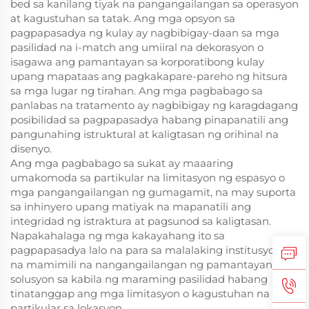
bed sa kanilang tiyak na pangangailangan sa operasyon
at kagustuhan sa tatak. Ang mga opsyon sa
pagpapasadya ng kulay ay nagbibigay-daan sa mga
pasilidad na i-match ang umiiral na dekorasyon o
isagawa ang pamantayan sa korporatibong kulay
upang mapataas ang pagkakapare-pareho ng hitsura
sa mga lugar ng tirahan. Ang mga pagbabago sa
panlabas na tratamento ay nagbibigay ng karagdagang
posibilidad sa pagpapasadya habang pinapanatili ang
pangunahing istruktural at kaligtasan ng orihinal na
disenyo.
Ang mga pagbabago sa sukat ay maaaring
umakomoda sa partikular na limitasyon ng espasyo o
mga pangangailangan ng gumagamit, na may suporta
sa inhinyero upang matiyak na mapanatili ang
integridad ng istraktura at pagsunod sa kaligtasan.
Napakahalaga ng mga kakayahang ito sa
pagpapasadya lalo na para sa malalaking institusyonal
na mamimili na nangangailangan ng pamantayang
solusyon sa kabila ng maraming pasilidad habang
tinatanggap ang mga limitasyon o kagustuhan na
partikular sa lokasyon.