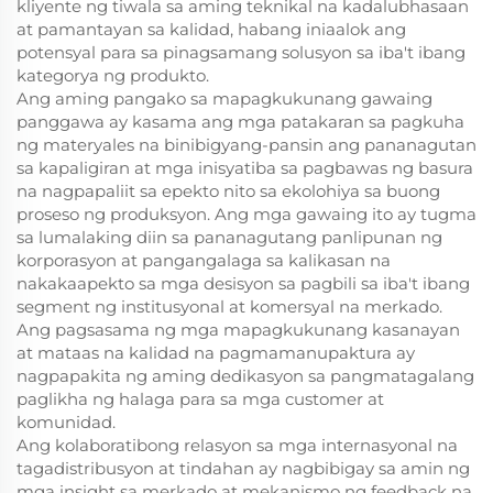
kliyente ng tiwala sa aming teknikal na kadalubhasaan
at pamantayan sa kalidad, habang iniaalok ang
potensyal para sa pinagsamang solusyon sa iba't ibang
kategorya ng produkto.
Ang aming pangako sa mapagkukunang gawaing
panggawa ay kasama ang mga patakaran sa pagkuha
ng materyales na binibigyang-pansin ang pananagutan
sa kapaligiran at mga inisyatiba sa pagbawas ng basura
na nagpapaliit sa epekto nito sa ekolohiya sa buong
proseso ng produksyon. Ang mga gawaing ito ay tugma
sa lumalaking diin sa pananagutang panlipunan ng
korporasyon at pangangalaga sa kalikasan na
nakakaapekto sa mga desisyon sa pagbili sa iba't ibang
segment ng institusyonal at komersyal na merkado.
Ang pagsasama ng mga mapagkukunang kasanayan
at mataas na kalidad na pagmamanupaktura ay
nagpapakita ng aming dedikasyon sa pangmatagalang
paglikha ng halaga para sa mga customer at
komunidad.
Ang kolaboratibong relasyon sa mga internasyonal na
tagadistribusyon at tindahan ay nagbibigay sa amin ng
mga insight sa merkado at mekanismo ng feedback na