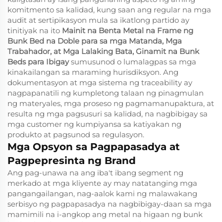
komitmento sa kalidad, kung saan ang regular na mga
audit at sertipikasyon mula sa ikatlong partido ay
tinitiyak na ito
Mainit na Benta Metal na Frame ng
Bunk Bed na Doble para sa mga Matanda, Mga
Trabahador, at Mga Lalaking Bata, Ginamit na Bunk
Beds para Ibigay
sumusunod o lumalagpas sa mga
kinakailangan sa maraming hurisdiksyon. Ang
dokumentasyon at mga sistema ng traceability ay
nagpapanatili ng kumpletong talaan ng pinagmulan
ng materyales, mga proseso ng pagmamanupaktura, at
resulta ng mga pagsusuri sa kalidad, na nagbibigay sa
mga customer ng kumpiyansa sa katiyakan ng
produkto at pagsunod sa regulasyon.
Mga Opsyon sa Pagpapasadya at
Pagpepresinta ng Brand
Ang pag-unawa na ang iba't ibang segment ng
merkado at mga kliyente ay may natatanging mga
pangangailangan, nag-aalok kami ng malawakang
serbisyo ng pagpapasadya na nagbibigay-daan sa mga
mamimili na i-angkop ang metal na higaan ng bunk