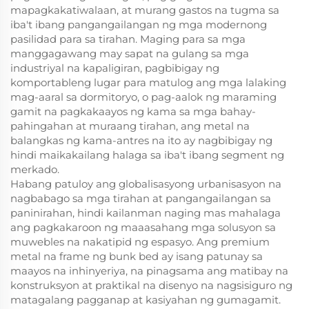
mapagkakatiwalaan, at murang gastos na tugma sa
iba't ibang pangangailangan ng mga modernong
pasilidad para sa tirahan. Maging para sa mga
manggagawang may sapat na gulang sa mga
industriyal na kapaligiran, pagbibigay ng
komportableng lugar para matulog ang mga lalaking
mag-aaral sa dormitoryo, o pag-aalok ng maraming
gamit na pagkakaayos ng kama sa mga bahay-
pahingahan at muraang tirahan, ang metal na
balangkas ng kama-antres na ito ay nagbibigay ng
hindi maikakailang halaga sa iba't ibang segment ng
merkado.
Habang patuloy ang globalisasyong urbanisasyon na
nagbabago sa mga tirahan at pangangailangan sa
paninirahan, hindi kailanman naging mas mahalaga
ang pagkakaroon ng maaasahang mga solusyon sa
muwebles na nakatipid ng espasyo. Ang premium
metal na frame ng bunk bed ay isang patunay sa
maayos na inhinyeriya, na pinagsama ang matibay na
konstruksyon at praktikal na disenyo na nagsisiguro ng
matagalang pagganap at kasiyahan ng gumagamit.