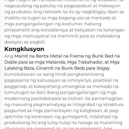
nagsusulong ng patuloy na pagpapabuti at inobasyon
ng produkto. Ang network na ito ay nagbibigay-daan sa
mabilis na tugon sa mga bagong uso sa merkado at
mga pangangailangan ng kostumer, habang
pinapanatili ang konsistensya at katiyakan na kailangan
ng mga institusyonal na mamimili para sa malalaking
desisyon sa pagbili.
Kongklusyon
Ang
Mainit na Benta Metal na Frame ng Bunk Bed na
Doble para sa mga Matanda, Mga Trabahador, at Mga
Lalaking Bata, Ginamit na Bunk Beds para Ibigay
kumakatawan sa isang hindi pangkaraniwang
pagsasama ng kahusayan sa inhinyeriya, praktikal na
pagganap, at kakayahang umangkop sa merkado na
tumutugon sa iba't ibang pangangailangan ng mga
modernong pasilidad para sa tirahan. Sa pamamagitan
ng masusing pagmamatyag sa integridad ng istraktura,
pagsunod sa mga pamantayan ng kaligtasan, at pag-
optimize ng karanasan ng gumagamit, inilalahad ng
produktong ito ang tuloy-tuloy na halaga sa maraming
sitwasyon ng paggamit at uri ng gumagamit. Ang