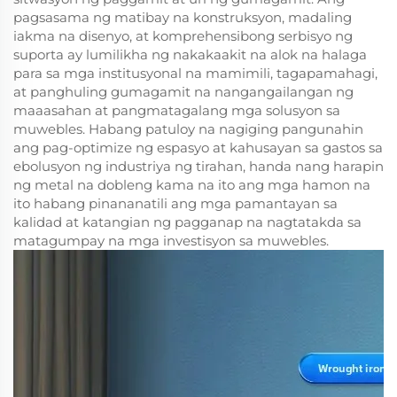
pagsasama ng matibay na konstruksyon, madaling
iakma na disenyo, at komprehensibong serbisyo ng
suporta ay lumilikha ng nakakaakit na alok na halaga
para sa mga institusyonal na mamimili, tagapamahagi,
at panghuling gumagamit na nangangailangan ng
maaasahan at pangmatagalang mga solusyon sa
muwebles. Habang patuloy na nagiging pangunahin
ang pag-optimize ng espasyo at kahusayan sa gastos sa
ebolusyon ng industriya ng tirahan, handa nang harapin
ng metal na dobleng kama na ito ang mga hamon na
ito habang pinananatili ang mga pamantayan sa
kalidad at katangian ng pagganap na nagtatakda sa
matagumpay na mga investisyon sa muwebles.