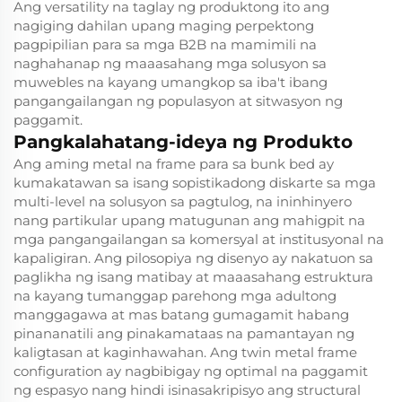
Ang versatility na taglay ng produktong ito ang
nagiging dahilan upang maging perpektong
pagpipilian para sa mga B2B na mamimili na
naghahanap ng maaasahang mga solusyon sa
muwebles na kayang umangkop sa iba't ibang
pangangailangan ng populasyon at sitwasyon ng
paggamit.
Pangkalahatang-ideya ng Produkto
Ang aming metal na frame para sa bunk bed ay
kumakatawan sa isang sopistikadong diskarte sa mga
multi-level na solusyon sa pagtulog, na ininhinyero
nang partikular upang matugunan ang mahigpit na
mga pangangailangan sa komersyal at institusyonal na
kapaligiran. Ang pilosopiya ng disenyo ay nakatuon sa
paglikha ng isang matibay at maaasahang estruktura
na kayang tumanggap parehong mga adultong
manggagawa at mas batang gumagamit habang
pinananatili ang pinakamataas na pamantayan ng
kaligtasan at kaginhawahan. Ang twin metal frame
configuration ay nagbibigay ng optimal na paggamit
ng espasyo nang hindi isinasakripisyo ang structural