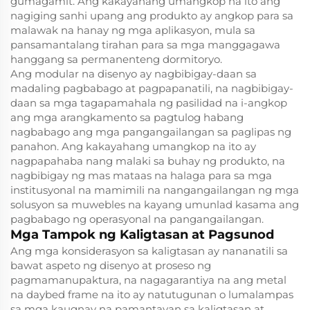
gumagamit. Ang kakayahang umangkop na ito ang
nagiging sanhi upang ang produkto ay angkop para sa
malawak na hanay ng mga aplikasyon, mula sa
pansamantalang tirahan para sa mga manggagawa
hanggang sa permanenteng dormitoryo.
Ang modular na disenyo ay nagbibigay-daan sa
madaling pagbabago at pagpapanatili, na nagbibigay-
daan sa mga tagapamahala ng pasilidad na i-angkop
ang mga arangkamento sa pagtulog habang
nagbabago ang mga pangangailangan sa paglipas ng
panahon. Ang kakayahang umangkop na ito ay
nagpapahaba nang malaki sa buhay ng produkto, na
nagbibigay ng mas mataas na halaga para sa mga
institusyonal na mamimili na nangangailangan ng mga
solusyon sa muwebles na kayang umunlad kasama ang
pagbabago ng operasyonal na pangangailangan.
Mga Tampok ng Kaligtasan at Pagsunod
Ang mga konsiderasyon sa kaligtasan ay nananatili sa
bawat aspeto ng disenyo at proseso ng
pagmamanupaktura, na nagagarantiya na ang metal
na daybed frame na ito ay natutugunan o lumalampas
sa mga kaugnay na pamantayan sa kaligtasan at