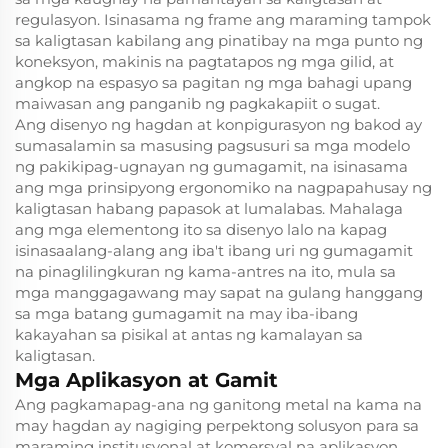
regulasyon. Isinasama ng frame ang maraming tampok
sa kaligtasan kabilang ang pinatibay na mga punto ng
koneksyon, makinis na pagtatapos ng mga gilid, at
angkop na espasyo sa pagitan ng mga bahagi upang
maiwasan ang panganib ng pagkakapiit o sugat.
Ang disenyo ng hagdan at konpigurasyon ng bakod ay
sumasalamin sa masusing pagsusuri sa mga modelo
ng pakikipag-ugnayan ng gumagamit, na isinasama
ang mga prinsipyong ergonomiko na nagpapahusay ng
kaligtasan habang papasok at lumalabas. Mahalaga
ang mga elementong ito sa disenyo lalo na kapag
isinasaalang-alang ang iba't ibang uri ng gumagamit
na pinaglilingkuran ng kama-antres na ito, mula sa
mga manggagawang may sapat na gulang hanggang
sa mga batang gumagamit na may iba-ibang
kakayahan sa pisikal at antas ng kamalayan sa
kaligtasan.
Mga Aplikasyon at Gamit
Ang pagkamapag-ana ng ganitong metal na kama na
may hagdan ay nagiging perpektong solusyon para sa
maraming institusyonal at komersyal na aplikasyon