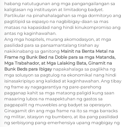
habang natutugunan ang mga pangangailangan sa
kaligtasan ng institusyon at limitadong badyet.
Partikular na pinahahalagahan sa mga dormitoryo ang
pagtitipid sa espasyo na nagbibigay-daan sa mas
mataas na kapasidad nang hindi kinukompromiso ang
antas ng kaginhawahan.
Ang mga hospitels, murang akomodasyon, at mga
pasilidad para sa pansamantalang tirahan ay
nakikinabang sa ganitong
Mainit na Benta Metal na
Frame ng Bunk Bed na Doble para sa mga Matanda,
Mga Trabahador, at Mga Lalaking Bata, Ginamit na
Bunk Beds para Ibigay
napakahalaga sa paglikha ng
mga solusyon sa pagtulog na ekonomikal nang hindi
isinasakripisyo ang kalidad at kaginhawahan. Ang tibay
ng frame ay nagagarantiya ng pare-parehong
pagganap kahit sa mga mataong paligid kung saan
maaaring lubos na maapektuhan ng gastos sa
pagpapalit ng muwebles ang badyet sa operasyon.
Ginagamit din ang mga frame na ito sa mga barracks
ng militar, istasyon ng bumbero, at iba pang pasilidad
ng serbisyong pang-emerhensiya upang magbigay ng