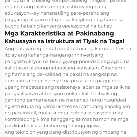
pandustrial o bilang komportableng hihigaan para sa
mga batang lalaki sa mga institusyong pang-
edukasyon—ay nananatiling pare-pareho ang
pagganap at pamantayan sa kaligtasan ng frame sa
buong haba ng kanyang operasyonal na buhay.
Mga Karakteristika at Pakinabang
Kahusayan sa Istruktura at Tiyak na Tagal
Ang batayan ng metal na istruktura ng kama-antres na
ito ay ang kahanga-hangang inhinyeriyang
pangsistruktyur, na binibigyang-prioridad ang agad na
kaligtasan at pangmatagalang katiyakan. Ginagamit
ng frame ang de-kalidad na bakal na sangkap na
dumaan sa mga espesyal na proseso ng paggamot
upang mapataas ang resistensya laban sa mga salik na
pangkalikasan at tensyon mekanikal. Tinitiyak ng
ganitong pamamaraan na mananatili ang integridad
ng istruktura ng kama-antres sa iba't ibang kapaligiran
ng pag-install, mula sa mga loob na espasyong may
kontroladong klima hanggang sa mas hamon na mga
pasilidad para sa tirahan ng manggagawa.
Ang teknolohiyang pang-distribusyon ng timbang na