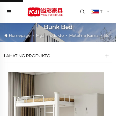
TL
Bunk Bed
Homepage
>
Mga Produkto
>
Metal na Kama
>
Bunk Bed
LAHAT NG PRODUKTO