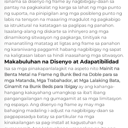
isinama sa disenyo ng frame ay nagbibigay-daan sa
pantay na pagkakalat ng karga sa lahat ng mga punto
ng suporta, na pinipigilan ang mga posibleng punto ng
labis na tensyon na maaaring magdulot ng pagkabigo
sa istruktural na katatagan sa paglipas ng panahon.
Isaalang-alang ng diskarte sa inhinyero ang mga
dinamikong sitwasyon ng pagkarga, tinitiyak na
mananatiling matatag at ligtas ang frame sa panahon
ng karaniwang paggamit habang nagbibigay ng sapat
na kaligtasan laban sa hindi inaasahang mga sitwasyon.
Makabuluhan na Disenyo at Adapatibilidad
Isa sa mga pinakapanlalagkit na aspeto nito
Mainit na
Benta Metal na Frame ng Bunk Bed na Doble para sa
mga Matanda, Mga Trabahador, at Mga Lalaking Bata,
Ginamit na Bunk Beds para Ibigay
ay ang kahanga-
hangang kakayahang umangkop sa iba't ibang
pangangailangan ng gumagamit at sa mga limitasyon
ng espasyo. Ang disenyo ng frame ay may mga
bahaging madaling i-adjust na nagbibigay-daan sa
pagpapasadya batay sa partikular na mga
kinakailangan sa pag-install at kagustuhan ng