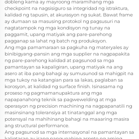
dobleng kama ay mayroong maramihang mga
checkpoint na nagsisiguro sa integridad ng istraktura,
kalidad ng tapusin, at akurasyon ng sukat. Bawat frame
ay dumaan sa masusing protokol ng pagsusuri na
nagtatampok ng mga kondisyon ng tunay na
paggamit, upang matiyak ang pare-parehong
pagganap sa lahat ng batch ng produksyon.
Ang mga pamamaraan sa pagkuha ng materyales ay
binibigyang-pansin ang mga supplier na nagpapakita
ng pare-parehong kalidad at pagsunod sa mga
pamantayan sa kapaligiran, upang matiyak na ang
asero at iba pang bahagi ay sumusunod sa mahigpit na
mga tukoy na katangian para sa lakas, paglaban sa
korosyon, at kalidad ng surface finish. Isinasama ng
proseso ng pagmamanupaktura ang mga
napapanahong teknik sa pagwewelding at mga
operasyon ng precision machining na nagpapanatili ng
masinsinang toleransiya at tinatanggal ang mga
potensyal na mahihinang bahagi na maaaring masira
ang structural performance.
Ang pagsunod sa mga internasyonal na pamantayan sa
kaligtasan ay isang pangunahing aspeto ng aming