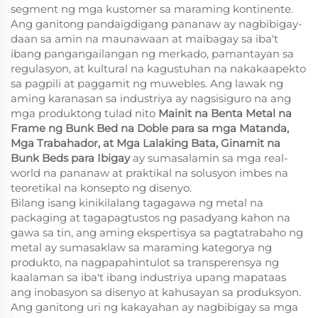
segment ng mga kustomer sa maraming kontinente.
Ang ganitong pandaigdigang pananaw ay nagbibigay-
daan sa amin na maunawaan at maibagay sa iba't
ibang pangangailangan ng merkado, pamantayan sa
regulasyon, at kultural na kagustuhan na nakakaapekto
sa pagpili at paggamit ng muwebles. Ang lawak ng
aming karanasan sa industriya ay nagsisiguro na ang
mga produktong tulad nito
Mainit na Benta Metal na
Frame ng Bunk Bed na Doble para sa mga Matanda,
Mga Trabahador, at Mga Lalaking Bata, Ginamit na
Bunk Beds para Ibigay
ay sumasalamin sa mga real-
world na pananaw at praktikal na solusyon imbes na
teoretikal na konsepto ng disenyo.
Bilang isang kinikilalang tagagawa ng metal na
packaging at tagapagtustos ng pasadyang kahon na
gawa sa tin, ang aming ekspertisya sa pagtatrabaho ng
metal ay sumasaklaw sa maraming kategorya ng
produkto, na nagpapahintulot sa transperensya ng
kaalaman sa iba't ibang industriya upang mapataas
ang inobasyon sa disenyo at kahusayan sa produksyon.
Ang ganitong uri ng kakayahan ay nagbibigay sa mga