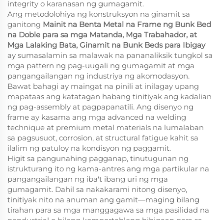
integrity o karanasan ng gumagamit.
Ang metodolohiya ng konstruksyon na ginamit sa
ganitong
Mainit na Benta Metal na Frame ng Bunk Bed
na Doble para sa mga Matanda, Mga Trabahador, at
Mga Lalaking Bata, Ginamit na Bunk Beds para Ibigay
ay sumasalamin sa malawak na pananaliksik tungkol sa
mga pattern ng pag-uugali ng gumagamit at mga
pangangailangan ng industriya ng akomodasyon.
Bawat bahagi ay maingat na pinili at inilagay upang
mapataas ang katatagan habang tinitiyak ang kadalian
ng pag-assembly at pagpapanatili. Ang disenyo ng
frame ay kasama ang mga advanced na welding
technique at premium metal materials na lumalaban
sa pagsusuot, corrosion, at structural fatigue kahit sa
ilalim ng patuloy na kondisyon ng paggamit.
Higit sa pangunahing pagganap, tinutugunan ng
istrukturang ito ng kama-antres ang mga partikular na
pangangailangan ng iba't ibang uri ng mga
gumagamit. Dahil sa nakakarami nitong disenyo,
tinitiyak nito na anuman ang gamit—maging bilang
tirahan para sa mga manggagawa sa mga pasilidad na