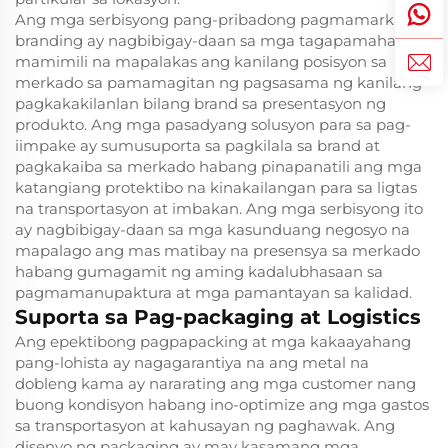
Ang mga serbisyong pang-pribadong pagmamarka at
branding ay nagbibigay-daan sa mga tagapamahagi at
mamimili na mapalakas ang kanilang posisyon sa
merkado sa pamamagitan ng pagsasama ng kanilang
pagkakakilanlan bilang brand sa presentasyon ng
produkto. Ang mga pasadyang solusyon para sa pag-
iimpake ay sumusuporta sa pagkilala sa brand at
pagkakaiba sa merkado habang pinapanatili ang mga
katangiang protektibo na kinakailangan para sa ligtas
na transportasyon at imbakan. Ang mga serbisyong ito
ay nagbibigay-daan sa mga kasunduang negosyo na
mapalago ang mas matibay na presensya sa merkado
habang gumagamit ng aming kadalubhasaan sa
pagmamanupaktura at mga pamantayan sa kalidad.
Suporta sa Pag-packaging at Logistics
Ang epektibong pagpapacking at mga kakaayahang
pang-lohista ay nagagarantiya na ang metal na
dobleng kama ay nararating ang mga customer nang
buong kondisyon habang ino-optimize ang mga gastos
sa transportasyon at kahusayan ng paghawak. Ang
disenyo ng packaging ay may kasamang mga