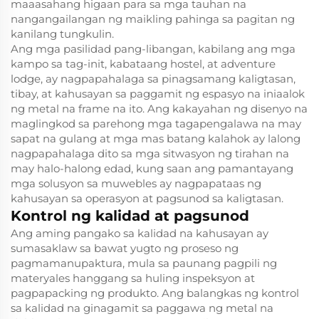
maaasahang higaan para sa mga tauhan na
nangangailangan ng maikling pahinga sa pagitan ng
kanilang tungkulin.
Ang mga pasilidad pang-libangan, kabilang ang mga
kampo sa tag-init, kabataang hostel, at adventure
lodge, ay nagpapahalaga sa pinagsamang kaligtasan,
tibay, at kahusayan sa paggamit ng espasyo na iniaalok
ng metal na frame na ito. Ang kakayahan ng disenyo na
maglingkod sa parehong mga tagapengalawa na may
sapat na gulang at mga mas batang kalahok ay lalong
nagpapahalaga dito sa mga sitwasyon ng tirahan na
may halo-halong edad, kung saan ang pamantayang
mga solusyon sa muwebles ay nagpapataas ng
kahusayan sa operasyon at pagsunod sa kaligtasan.
Kontrol ng kalidad at pagsunod
Ang aming pangako sa kalidad na kahusayan ay
sumasaklaw sa bawat yugto ng proseso ng
pagmamanupaktura, mula sa paunang pagpili ng
materyales hanggang sa huling inspeksyon at
pagpapacking ng produkto. Ang balangkas ng kontrol
sa kalidad na ginagamit sa paggawa ng metal na