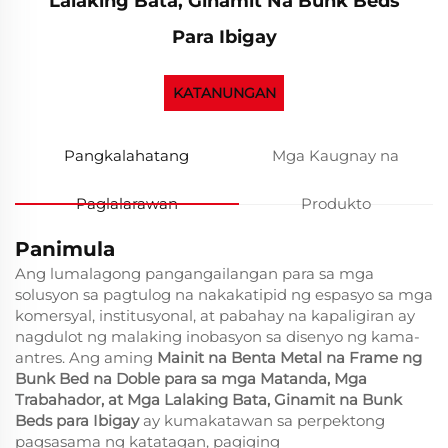
Lalaking Bata, Ginamit Na Bunk Beds
Para Ibigay
KATANUNGAN
Pangkalahatang
Mga Kaugnay na
Paglalarawan
Produkto
Panimula
Ang lumalagong pangangailangan para sa mga
solusyon sa pagtulog na nakakatipid ng espasyo sa mga
komersyal, institusyonal, at pabahay na kapaligiran ay
nagdulot ng malaking inobasyon sa disenyo ng kama-
antres. Ang aming
Mainit na Benta Metal na Frame ng
Bunk Bed na Doble para sa mga Matanda, Mga
Trabahador, at Mga Lalaking Bata, Ginamit na Bunk
Beds para Ibigay
ay kumakatawan sa perpektong
pagsasama ng katatagan, pagiging