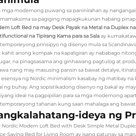
 mga modernong puwang sa paninirahan ay nangangail
mamaksima sa pagiging mapagkukunan habang pinapana
ern Loft Bed na may Desk Payak na Metal na Duplex na 
tifunctional na Tipirang Kama para sa Sala
ay kumakataw
temporaryong prinsipyo ng disenyo mula sa Scandinavia 
 kahit anong kompak na kapaligiran ay nababago niton
lugar, na pinagsasama ang ginhawang pagtulog at prod
awa nang may masusing pansin sa bawat detalye, itinata
 esensya ng Nordic minimalism kasabay ng matibay na k
al ng buhay. Ang sopistikadong disenyo ng bakal ay may 
siyang ideal na pagpipilian para sa mga modernong apart
temporaryong tahanan kung saan mahalaga ang bawat s
angkalahatang-ideya ng P
 Nordic Modern Loft Bed with Desk Simple Metal Duplex 
ce-Saving Bed for Living Room ay isang patunay sa maru