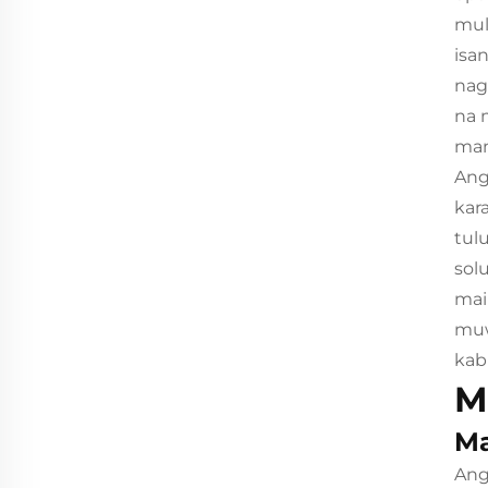
mul
isa
nag
na 
man
Ang
kar
tul
sol
mai
muw
kab
M
Ma
Ang