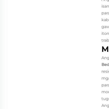
isa
par
kab
gaw
ito
tra
M
Ang
Bed
res
mga
par
mod
tug
Ang