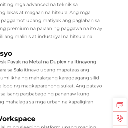
mit ng mga advanced na teknik sa
ng lakas at magaan na hitsura. Ang mga
g paggamot upang matiyak ang paglaban sa
. Ang premium na paraan ng paggawa na ito ay
ang malinis at industriyal na hitsura na
asyo
sk Payak na Metal na Duplex na Itinayong
ara sa Sala
itinayo upang mapataas ang
 lumilikha ng mahalagang karagdagang silid
r sa loob ng magkaparehong sukat. Ang patayo
n sa isang pagbabago ng pananaw kung
g mahalaga sa mga urban na kapaligiran
 Workspace
 ilalim ng sleeping platform upang maging