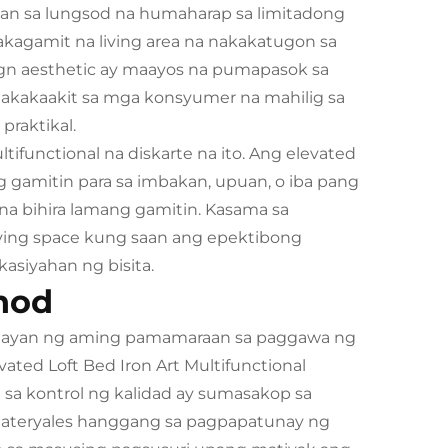
han sa lungsod na humaharap sa limitadong
akagamit na living area na nakakatugon sa
gn aesthetic ay maayos na pumapasok sa
 nakakaakit sa mga konsyumer na mahilig sa
praktikal.
ifunctional na diskarte na ito. Ang elevated
g gamitin para sa imbakan, upuan, o iba pang
a bihira lamang gamitin. Kasama sa
living space kung saan ang epektibong
asiyahan ng bisita.
nod
tayan ng aming pamamaraan sa paggawa ng
ated Loft Bed Iron Art Multifunctional
sa kontrol ng kalidad ay sumasakop sa
 materyales hanggang sa pagpapatunay ng