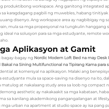
ng produktibong workspace. Ang ganitong integrated a
a sa karagdagang pagbili ng muwebles, habang tinitiya
uuang disenyo. Ang workspace area ay nagbibigay ng sapa
ain, mula sa mga propesyonal na tungkulin hanggang s
ng ideal na solusyon para sa mga estudyante, remote wo
baho.
ga Aplikasyon at Gamit
 bagay-bagay ng
Nordic Modern Loft Bed na may Desk P
 Bakal na Sining Multifunctional na Tipirang Kama para s
idential at komersyal na aplikasyon. Malaki ang benepi
 estudyante mula sa space-saving na disenyo na ito, da
a matulog at nakalaang study area sa loob ng compact n
ernong aesthetic ay nakakaakit sa mga kabataan, haba
ma sa kanilang akademikong pangangailangan at lifesty
 mga urban na apartment at studio space ay isa pang 