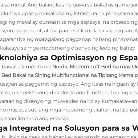
a sa metal. Ang balangkas na gawa sa bakal ay gumaga
alurhiya upang makalikha ng istraktura na pinagsama a
agi ng metal ay dumaan sa mga espesyal na proseso n
osyon, pagsusuot, at iba pang salik mula sa kapaligiran
agarantiya ng matagalang pagganap habang pinapanatili 
kakasya sa mga modernong disenyo ng loob ng bahay.
knolohiya sa Optimisasyon ng Esp
 bawat elemento ng
Nordic Modern Loft Bed na may De
t Bed Bakal na Sining Multifunctional na Tipirang Kama p
usayan sa paggamit ng espasyo. Ang itaas na higaan ay
ilalim, na epektibong dinadoble ang functional na luga
paraan ng disenyo ng muwebles na ito ay kumakatawa
no mapapabuti ang mga modernong tirahan, na lalo pan
g saan limitado ang espasya.
a Integrated na Solusyon para sa
 built-in na desk na bahagi ay nagpapalit ng espasyo sa