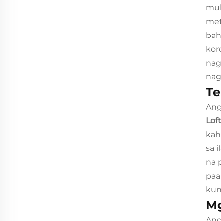
mul
met
bah
kor
nag
nag
Te
Ang
Lof
kah
sa 
na 
paa
kun
Mg
Ang