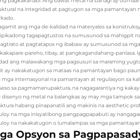
ing pagkakahabi. Ang bawat metal na bahagi ay dumaa
ruktural na integridad at pagtugon sa mga pamantayan n
kado.
agamit ang mga de-kalidad na materyales sa konstruksyo
tipikadong tagapagtustos na sumusunod sa mahigpit n
pagtrato at pagtatapos ng ibabaw ay sumusunod sa mg
kakapare-pareho, tibay, at pangkagandahang-panlasa. Ip
idad ang malawakang mga pagsusuri sa maraming yugto 
it ay nakakatugon sa mataas na pamantayan bago paunla
 mga internasyonal na pamantayan at regulasyon sa k
seso sa pagmamanupaktura, na nagagarantiya ng kaka
 disenyo ng metal na balangkas ay may mga tampok sa k
raktura habang pinapanatili ang makinis na aesthetic pro
uloy na mga inisyatibong pangpagpapabuti ay nangaga
uloy na nakakatugon o lumalampas sa mga pamantayan ng
ga Opsyon sa Pagpapasady