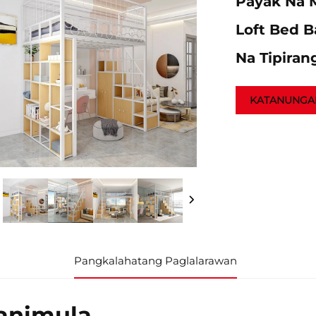
Payak Na M
Loft Bed B
Na Tipiran
KATANUNGA
Pangkalahatang Paglalarawan
animula