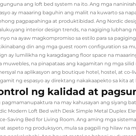
gunguna ang loft bed system na ito. Ang mga naninira
asyo ay maaaring baguhin ang maliit na kuwarto sa nap
ehong pagpapahinga at produktibidad. Ang Nordic desi
alukuyang interior design trends, na nagiging lubhang
enyo na ayaw magkompromiso sa estilo para sa pagiging 
ikinabang din ang mga guest room configuration sa mult
ign ay lumilikha ng karagdagang floor space na maaarin
 muwebles, na pinapataas ang kagamitan ng mga silid n
ersyal na aplikasyon ang boutique hotel, hostel, at co-
gamit ng espasyo ay direktang nakakaapekto sa kita at k
ontrol ng kalidad at pagsu
 pagmamanupaktura na may kahusayan ang siyang ba
dic Modern Loft Bed with Desk Simple Metal Duplex Elev
ce-Saving Bed for Living Room. Ang aming mga sistema 
at aspeto ng produksyon, mula sa pagpili ng hilaw na