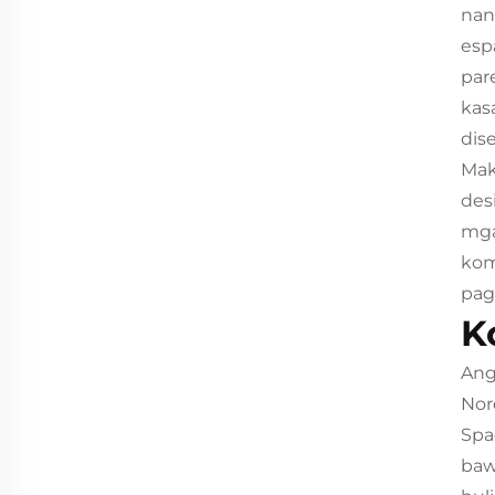
nan
esp
par
kas
dis
Mak
des
mga
kom
pag
K
Ang
Nor
Spa
baw