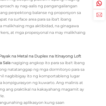
pproach ay nag-aalis ng pangangailangan
k ang perpektong balanse ng proporsyon sa
t na surface area para sa iba't ibang
a malikhaing mga aktibidad, na ginagawa
rkers, at mga propesyonal na may malikhaing
ayak na Metal na Duplex na Itinayong Loft
a Sala
nagiging angkop ito para sa iba't ibang
syong natatanggap ng mga dormitoryo para sa
hil nagbibigay ito ng komportableng lugar
a konpigurasyon ng kuwarto. Ang malinis at
ng ang praktikal na kakayahang magamit ay
le.
pangunahing aplikasyon kung saan