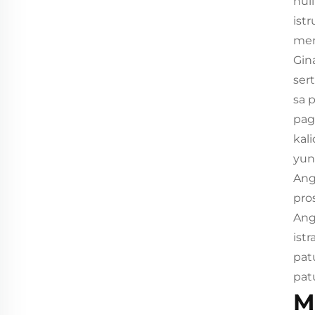
hul
ist
mer
Gin
ser
sa 
pag
kal
yun
Ang
pro
Ang
ist
pat
pat
M