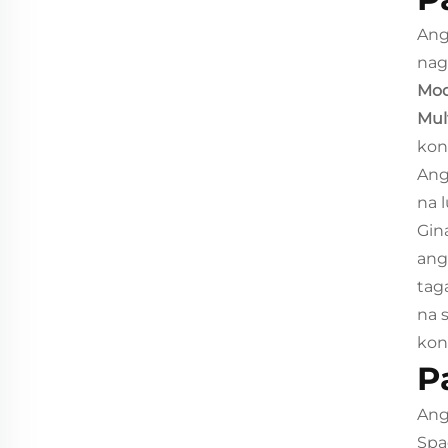
Ang
nag
Mod
Mul
kon
Ang
na 
Gin
ang
tag
na 
kon
P
Ang
Spa