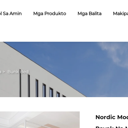
l Sa Amin
Mga Produkto
Mga Balita
Makip
a
>
Bunk Bed
Nordic Mo