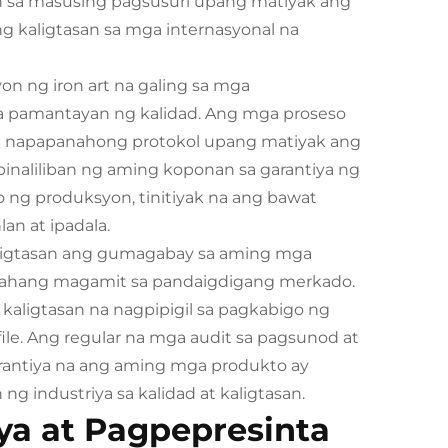
n sa masusing pagsusuri upang matiyak ang
g kaligtasan sa mga internasyonal na
n ng iron art na galing sa mga
a pamantayan ng kalidad. Ang mga proseso
a napapanahong protokol upang matiyak ang
inaliliban ng aming koponan sa garantiya ng
ng produksyon, tinitiyak na ang bawat
n at ipadala.
aligtasan ang gumagabay sa aming mga
yahang magamit sa pandaigdigang merkado.
aligtasan na nagpipigil sa pagkabigo ng
file. Ang regular na mga audit sa pagsunod at
rantiya na ang aming mga produkto ay
 industriya sa kalidad at kaligtasan.
a at Pagpepresinta