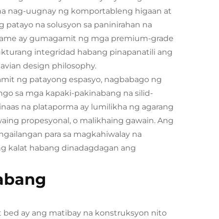
 na nag-uugnay ng komportableng higaan at
ng patayo na solusyon sa paninirahan na
a frame ay gumagamit ng mga premium-grade
ukturang integridad habang pinapanatili ang
avian design philosophy.
mit ng patayong espasyo, nagbabago ng
ngo sa mga kapaki-pakinabang na silid-
inaas na plataporma ay lumilikha ng agarang
waing propesyonal, o malikhaing gawain. Ang
gangailangan para sa magkahiwalay na
ang kalat habang dinadagdagan ang
nabang
 bed ay ang matibay na konstruksyon nito