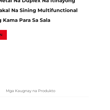
etal Na Duplex Na Itinayong
akal Na Sining Multifunctional
g Kama Para Sa Sala
N
Mga Kaugnay na Produkto