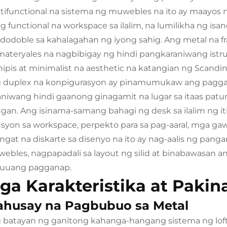
tifunctional na sistema ng muwebles na ito ay maayos
ng functional na workspace sa ilalim, na lumilikha ng isa
dodoble sa kahalagahan ng iyong sahig. Ang metal n
materyales na nagbibigay ng hindi pangkaraniwang istr
ipis at minimalist na aesthetic na katangian ng Scandin
 duplex na konpigurasyon ay pinamumukaw ang pagga
aniwang hindi gaanong ginagamit na lugar sa itaas patu
ugan. Ang isinama-samang bahagi ng desk sa ilalim ng it
usyon sa workspace, perpekto para sa pag-aaral, mga ga
ngat na diskarte sa disenyo na ito ay nag-aalis ng pan
ebles, nagpapadali sa layout ng silid at binabawasan 
uuang pagganap.
ga Karakteristika at Paki
husay na Pagbubuo sa Metal
 batayan ng ganitong kahanga-hangang sistema ng loft