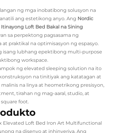
angan ng mga inobatibong solusyon na
tili ang estetikong anyo. Ang
Nordic
Itinayong Loft Bed Bakal na Sining
an sa perpektong pagsasama ng
at praktikal na optimisasyon ng espasyo.
g isang lubhang epektibong multi-purpose
uktibong workspace.
mpok ng elevated sleeping solution na ito
onstruksyon na tinitiyak ang katatagan at
malinis na linya at heometrikong presisyon,
ment, tirahan ng mag-aaral, studio, at
quare foot.
rodukto
Elevated Loft Bed Iron Art Multifunctional
nong na disenyo at inhinyeriya. Ang